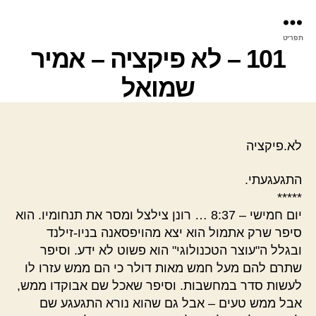
פר
תפריט
עינ
101 – לא פיקציה – אמיר
שמואל
לא.פיקציה
התגעגעתי.
*****
יום חמישי – 8:37 … רונן צילצל ומסר את תנחומיו. הוא
סיפר שרק אתמול הוא יצא מהויפסאנה בניו-זילנד
ובגלל ה"עוצר הטכנולוגי" הוא פשוט לא ידע. וסיפר
שתרם להם מעל חמש מאות דולר כי הם ממש עזרו לו
לעשות סדר במחשבות. וסיפר שאכל שם אבוקדו ממש,
אבל ממש טעים – אבל גם שהוא נורא התגעגע שם