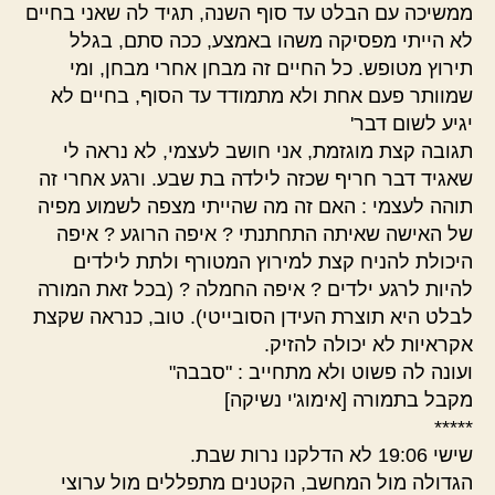
ממשיכה עם הבלט עד סוף השנה, תגיד לה שאני בחיים
לא הייתי מפסיקה משהו באמצע, ככה סתם, בגלל
תירוץ מטופש. כל החיים זה מבחן אחרי מבחן, ומי
שמוותר פעם אחת ולא מתמודד עד הסוף, בחיים לא
יגיע לשום דבר'
תגובה קצת מוגזמת, אני חושב לעצמי, לא נראה לי
שאגיד דבר חריף שכזה לילדה בת שבע. ורגע אחרי זה
תוהה לעצמי : האם זה מה שהייתי מצפה לשמוע מפיה
של האישה שאיתה התחתנתי ? איפה הרוגע ? איפה
היכולת להניח קצת למירוץ המטורף ולתת לילדים
להיות לרגע ילדים ? איפה החמלה ? (בכל זאת המורה
לבלט היא תוצרת העידן הסובייטי). טוב, כנראה שקצת
אקראיות לא יכולה להזיק.
ועונה לה פשוט ולא מתחייב : "סבבה"
מקבל בתמורה [אימוג'י נשיקה]
*****
שישי 19:06 לא הדלקנו נרות שבת.
הגדולה מול המחשב, הקטנים מתפללים מול ערוצי