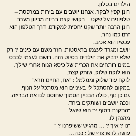
הילדים בסלון.
רונן קפץ לבקר. אנחנו יושבים עם בירות במרפסת –
טלפונים על שקט – בקושי קצת בריזה מכיוון מערב.
רונן הרבה יותר שקט יחסית למקודם. דרך הטלפון הוא
זרם כמו נהר.
עכשיו הוא אכזב.
יושב ומגרד לעצמו בראסטות. חזר משם עם כינים ? רק
שלא ידביק את הילדים בסיוט הזה. רושם לעצמי לכבס
במים רותחים את הכרית של כיסא הנוח אחרי שילך.
הוא לוקח שלוק. שותק קצת.
לוקח עוד שלוק וממלמל : "אח, החיים חרא"
במקום להסתכל לי בעיניים הוא מסתכל על הנוף.
גם כן נוף, כולה הבניין הסמוך שחוסם לנו את הבריזה.
וככה יושבים ושותקים ביחד.
"התקנת בסוף ?" הוא שואל
מהנהן לו.
"נו ? איך ? … מרגיש ששיפרנו ? "
עושה לו פרצוף של : ככה…