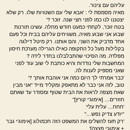
עליהם עם צינור.
מאיה מסמסת לי : 'אבא שלי עם השטויות שלו. רק שלא
יצטננו לנו כמו לפני חצי שנה. זוכר ?'
בטח זוכר, לקחתי כמעט חודש מחלה. עשינו תורנות
שבוע אני שבוע מאיה, משגיחים עליהם בבית וכל פעם
אחד מדביק את השני, והם אותנו. רק מיטל דילגה
בקלילות מעל כל התקופה כאילו הגרילה מערכת חיסון
מפלדה. מה הסיכוי שהתבלבלנו בחדר לידה ?
המחשבות שלי נודדות והיא כותבת לי שוב עוד לפני
שאני מספיק לענות לה.
'כבר אמרתי לך היום כמה אני אוהבת אותך ?'
טוב, לזה אני כבר לא מתאפק ומקליד מייד "אני מבין
שאת מצפה לראות את הבית שטוף ומסודר עד שאתם
חוזרים… [אימוג'י קורץ]"
'חחח… עלית עלי'
"יודע צדיק נפש…"
'רק תעז להשלים את המשפט הזה חכמולוג [אימוג'י גבר
+ אימוג'י פצצה]'