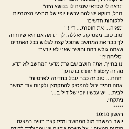
"נראה לי שכדאי שנניח לו בנושא הזה"
'חבל, דווקא יש להם עכשיו יופי של מבצעי הצטרפות
ללקוחות חדשים'
"מאיה… את חופרת… די ! "
'טוב טוב, מפסיקה. יאללה, לך תראה אם היא שיחררה
לך כבר את המחשב שתוכל קצת לגלוש בכל האתרים
שאתה גולש בהם וחושב שאני לא יודעת'
"סליחה ?!"
'נו בחייך, אתה חושב שבוגרת מדעי המחשב לא תדע
מה זה clear history בדפדפן'
"חחח… טוב זה כבר גובל בחדירה לפרטיות"
'אתה תמיד יכול להפסיק להתקמצן ולקנות עוד מחשב
לבית… יש עכשיו יופי של דיל ב…'
ניתקתי.
*****
ראשון 10:10
יושב במשרד מול המחשב ומזיז קצת תווים במצגת.
הודעה ממאיה : 'אל תשכח שהיום יש יומהולדת לדודה