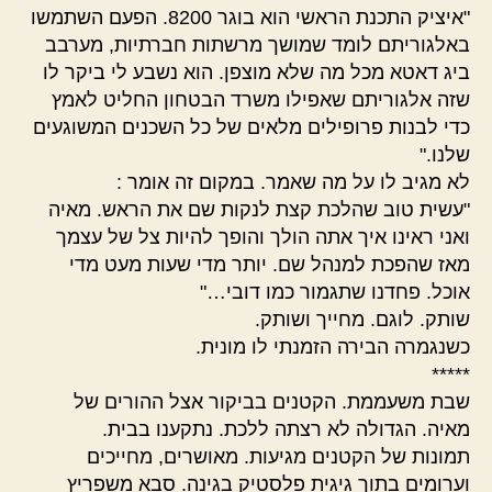
"איציק התכנת הראשי הוא בוגר 8200. הפעם השתמשו
באלגוריתם לומד שמושך מרשתות חברתיות, מערבב
ביג דאטא מכל מה שלא מוצפן. הוא נשבע לי ביקר לו
שזה אלגוריתם שאפילו משרד הבטחון החליט לאמץ
כדי לבנות פרופילים מלאים של כל השכנים המשוגעים
שלנו."
לא מגיב לו על מה שאמר. במקום זה אומר :
"עשית טוב שהלכת קצת לנקות שם את הראש. מאיה
ואני ראינו איך אתה הולך והופך להיות צל של עצמך
מאז שהפכת למנהל שם. יותר מדי שעות מעט מדי
אוכל. פחדנו שתגמור כמו דובי…"
שותק. לוגם. מחייך ושותק.
כשנגמרה הבירה הזמנתי לו מונית.
*****
שבת משעממת. הקטנים בביקור אצל ההורים של
מאיה. הגדולה לא רצתה ללכת. נתקענו בבית.
תמונות של הקטנים מגיעות. מאושרים, מחייכים
וערומים בתוך גיגית פלסטיק בגינה. סבא משפריץ