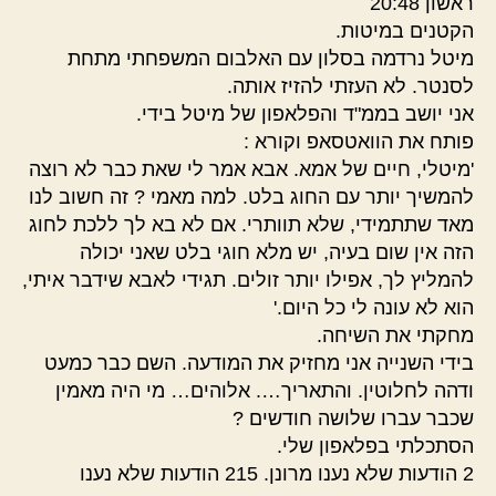
ראשון 20:48
הקטנים במיטות.
מיטל נרדמה בסלון עם האלבום המשפחתי מתחת
לסנטר. לא העזתי להזיז אותה.
אני יושב בממ"ד והפלאפון של מיטל בידי.
פותח את הוואטסאפ וקורא :
'מיטלי, חיים של אמא. אבא אמר לי שאת כבר לא רוצה
להמשיך יותר עם החוג בלט. למה מאמי ? זה חשוב לנו
מאד שתתמידי, שלא תוותרי. אם לא בא לך ללכת לחוג
הזה אין שום בעיה, יש מלא חוגי בלט שאני יכולה
להמליץ לך, אפילו יותר זולים. תגידי לאבא שידבר איתי,
הוא לא עונה לי כל היום.'
מחקתי את השיחה.
בידי השנייה אני מחזיק את המודעה. השם כבר כמעט
ודהה לחלוטין. והתאריך…. אלוהים… מי היה מאמין
שכבר עברו שלושה חודשים ?
הסתכלתי בפלאפון שלי.
2 הודעות שלא נענו מרונן. 215 הודעות שלא נענו