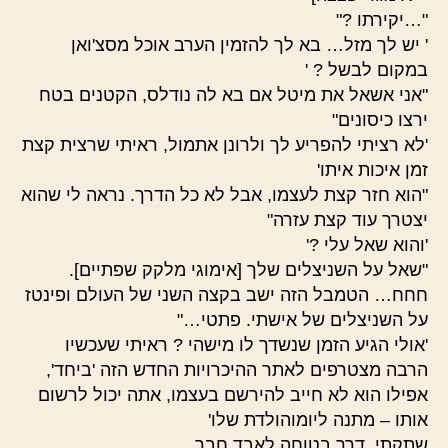
"…יקירתו ?"
' יש לך מזל… בא לך להזמין הערב אוכל מסצ'ואן
במקום לבשל ? '
"אני אשאל את מיטל אם בא לה נודלס, הקטנים בטח
ירצו כיסונים"
'לא רציתי להפריע לך ולרונן אתמול, ראיתי שרצית קצת
זמן איכות איתו'
"הוא חזר קצת לעצמו, אבל לא כל הדרך. נראה לי שהוא
יצטרך עוד קצת עזרה"
'והוא שאל עלי ?'
"שאל על השניצלים שלך [אימוגי מלקק שפתיים].
חחח… הטמבל הזה ישב בקצה השני של העולם ופינטז
על השניצלים של אישתי. פתטי…"
'אולי הגיע הזמן שנשדך לו מישהי ? ראיתי שעכשיו
הרבה מצטרפים לאתר ההיכרויות החדש הזה 'ביחד',
אפילו הוא לא חייב להירשם בעצמו, אתה יכול לרשום
אותו – מתנה ליומוהולדת שלו'
שתקתי. דרך בטוחה לאבד חבר.