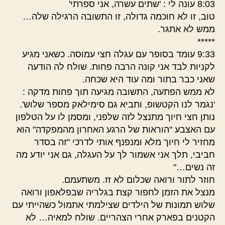
8:03 עונה לי : 'שתים עשרה, אני ספרתי'
טוב, זו לא חוכמה גדולה, זו התשובה הרגילה שלה…
ממש לא אתגר.
*****
9:33 עומד בסופר עם עגלה חצי עמוסה. כשאני מגיע
לקניות לבד אני קונה הרבה פחות. שולח לה הודעה
שאני כבר בתור ומה עוד היא שכחה.
לא ממש הפתעה, התשובה מגיעה תוך פחות מדקה :
'נגמר לנו הקטשופ, ותביא גם סימילאק מספר שלוש'.
נותן חצי חיוך מתנצל לזה שלפני, ומסמן לו על הטלפון
עם האצבע "הוראות של הרגע האחרון מהמפקדה" הוא
מחזיר לי חיוך מלא ומנפנף אותי לדרכי "זה בסדר
חביבי, תלך אני אשמור לך על העגלה, גם אני יודע מה
זה נשים…"
חוזר לתור ורואה שכלום לא זז. משתעמם.
מנצל את הזמן לחפור קצת בגלריה שבפלאפון ורואה
שלוש תמונות של הילדים שצילמתי אתמול כשהייתי עם
הקטנים בפארק אחרי הצהריים. שולח למאיה… לא