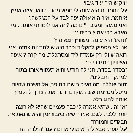
יזיק שיהיה עוד גיבוי.
על התמונות היא עונה לי ממש מהר : ' וואו, איזה אמיץ
איתמר, איך הוא עולה יפה לבד על המגלשה.'
ואני ממהר ומגיב : " נו מה ? זה אני לימדתי אותו… מי
האבא הכי אמיץ בבית ?"
'תרגע' היא עונה ' משוויץ יוצא מיץ'
אני לא מספיק להקליד וכבר היא שולחת 'וחוצמזה, אני
רואה שיולי רק עומדת ליד ומסתכלת, מה קרה ? איפה
השיוויון המגדרי ? '
"בסדר בסדר, תני לה חודש והיא תעקוף אותו בתור
למתקן החבלים".
'טוב יאללה, מה העיכוב שם בסופר, אל תשכח שהיום
מיטל מסיימת שעה מוקדם יותר ואתה צריך להקפיץ
אותה לחוג בלט'
"אז זהו, שהיא אמרה לי כבר פעמיים שהיא לא רוצה
יותר ללכת לשם. אמרה שזה ביזבוז זמן והיא שונאת את
הבגדים והמורה"
'על גופתי אבא'לה' [אימוג'י אדום זועם] 'הילדה הזו