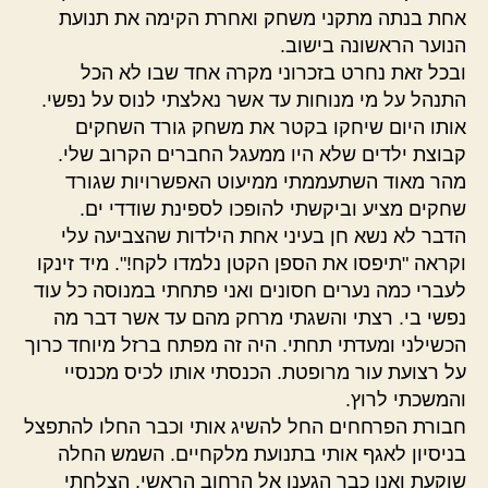
אחת בנתה מתקני משחק ואחרת הקימה את תנועת
הנוער הראשונה בישוב.
ובכל זאת נחרט בזכרוני מקרה אחד שבו לא הכל
התנהל על מי מנוחות עד אשר נאלצתי לנוס על נפשי.
אותו היום שיחקו בקטר את משחק גורד השחקים
קבוצת ילדים שלא היו ממעגל החברים הקרוב שלי.
מהר מאוד השתעממתי ממיעוט האפשרויות שגורד
שחקים מציע וביקשתי להופכו לספינת שודדי ים.
הדבר לא נשא חן בעיני אחת הילדות שהצביעה עלי
וקראה "תיפסו את הספן הקטן נלמדו לקח!". מיד זינקו
לעברי כמה נערים חסונים ואני פתחתי במנוסה כל עוד
נפשי בי. רצתי והשגתי מרחק מהם עד אשר דבר מה
הכשילני ומעדתי תחתי. היה זה מפתח ברזל מיוחד כרוך
על רצועת עור מרופטת. הכנסתי אותו לכיס מכנסיי
והמשכתי לרוץ.
חבורת הפרחחים החל להשיג אותי וכבר החלו להתפצל
בניסיון לאגף אותי בתנועת מלקחיים. השמש החלה
שוקעת ואנו כבר הגענו אל הרחוב הראשי. הצלחתי