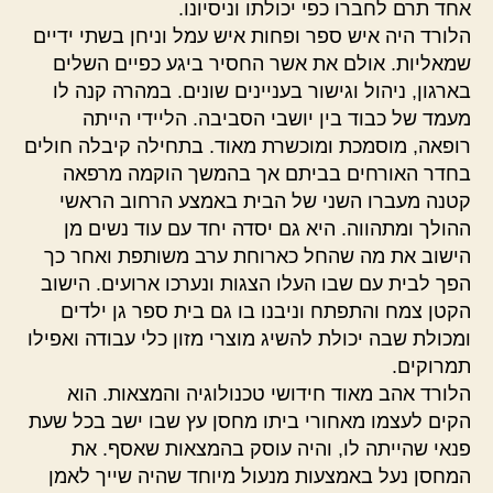
אחד תרם לחברו כפי יכולתו וניסיונו.
הלורד היה איש ספר ופחות איש עמל וניחן בשתי ידיים
שמאליות. אולם את אשר החסיר ביגע כפיים השלים
בארגון, ניהול וגישור בעניינים שונים. במהרה קנה לו
מעמד של כבוד בין יושבי הסביבה. הליידי הייתה
רופאה, מוסמכת ומוכשרת מאוד. בתחילה קיבלה חולים
בחדר האורחים בביתם אך בהמשך הוקמה מרפאה
קטנה מעברו השני של הבית באמצע הרחוב הראשי
ההולך ומתהווה. היא גם יסדה יחד עם עוד נשים מן
הישוב את מה שהחל כארוחת ערב משותפת ואחר כך
הפך לבית עם שבו העלו הצגות ונערכו ארועים. הישוב
הקטן צמח והתפתח וניבנו בו גם בית ספר גן ילדים
ומכולת שבה יכולת להשיג מוצרי מזון כלי עבודה ואפילו
תמרוקים.
הלורד אהב מאוד חידושי טכנולוגיה והמצאות. הוא
הקים לעצמו מאחורי ביתו מחסן עץ שבו ישב בכל שעת
פנאי שהייתה לו, והיה עוסק בהמצאות שאסף. את
המחסן נעל באמצעות מנעול מיוחד שהיה שייך לאמן