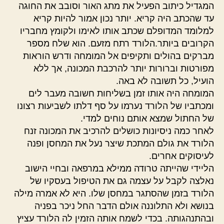
המגדיל כיתוב הפעיל את מתג האור וסובב את החוגה
עד שהכתב היה קריא. יותר נכון אמור להיות קריא
למלומד המדופלם שכתב אותו לאימו ולקומץ מחבריו
הקרובים ביותר.הלורד רתח מזעם. הוא שלח מספר
מברקים בהולים ותקיפים אל המומחה ודרש הוראות
מפורטות וברורות יותר להרכבת המכונה, אך ללא
הועיל, כל תשובה לא באה.
המומחה היה אותו זמן בשליחות חשובה מעבר לים
ומכתביו של הלורד נערמו על סף דלתו לשביעות רצונו
של החתול שמצא אותם נוחים למדי.
לאחר כמה ניסיונות כושלים להרכיב את המכונה זנח
הלורד את גולם המתכת שיצר נעל את המחסן ופנה
לעיסוקים אחרים.
הליידי שהייתה טרודה ממילא במרפאה ובחיי הישוב
נאלצה לקבל על עצמה גם את הטיפול בעסקיו של
הלורד בזמן שהסתגר במחסן שלו. היא לא אמרה מילה
בנושא ולא התלוננה אולם הדבר החל ניכר בפניה
ובהתנהגותה. בכדי לשמח אותה הזמין לה הלורד עציץ