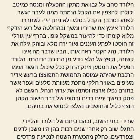
הלורד סחב על גבו את מתקן ההפעלה ומנסה כמיטב
יכולתו להצפין את הקבל הנמתח ממנו לעבר הגשר.
לפתע נסתבך הקבל בסלע ולא ניתן היה לשחררו.
הלורד אימץ את שריריו ומשך ובהחלטה של רגע הזדקף
מלוא קומתו כדי להיעזר במשקל גופו. בהרף עין גורלי
זה הוסטו לפתע העננים ואור ירח מלא ובוהק גילה את
הלורד. נהג הקטר ראה אותו, הבין שדבר מה אינו
קשורה, וקפץ אל הלא נודע מן הרכבת הדוהרת. הלורד
הפעיל את המטען וזינק הרחק ככל שיכול. הגשר ועימו
הרכבת שהיתה עמוסה תחמושת התפוצצו ברעש אדיר
מעיפים באוויר חלקי מתכת מעוותת סלעים ועפר אשר
בתורם נפלו ארצה וסתמו את ערוץ הנחל. הגשם לא
פסק במשך ימים רבים ובסופו של דבר הישוב הקטן
הוצף כליל והתושבים נאלצו לנטוש את בתיהם.
שרידי בתי הישוב, ובהם ביתם של הלורד והליידי,
התגלו שוב רק אחרי שנים רבות בהן היו משכן לדגים
וצפרדעים. כחלק מהכשרת השטח לנטיעת פרדסים