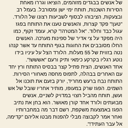
של אנשים בבגדים מזוהמים, הוציאו וגררו מאחת
הסירות השכנות, תותח ימי ישן ומסורבל. בעמל רב
ובצעקות, הציבוהו לבסוף לשביעות רצונו של הלורד.
"טען!" פקד קצרות, והאנשים טענו את התותח בפגז
עגול כבד וחלוד. "אל המטרה!" קרא, עומד זקוף, כמו
היה מפקד על צי אדיר של ספינות מערכה. האנשים
החלו מסובבים את החוגות בגוף התותח עד אשר קנהו
נטה בזווית של 55 מעלות. הלורד הצל על עיניו בידו
נוטע רגליו בקרקע כימאי ותיק ורעם "אששש!".
אחד האנשים, הצית פתיל קצר בבסיס התותח ורץ יחד
עם האחרים בבהלה, לתפוס מחסה מאחורי הסירות.
התותח נבח ברעש מחריד, יורק בזעם את תוכנו אל
השמים. הפגז שרק במעופו, מותיר אחריו שובל של אש
ועשן, תותח מהביל חצוי במדויק לשניים, אנשים
מבועתים ולורד אחד קורן מאושר. הוא בחן את נתיב
הפגז באמצעות משקפת, רשם דבר מה במחברותיו
ואחר אמר לקבוצה מבלי להפנות מבטו אליהם "קדימה,
אל עבר העתיד!".