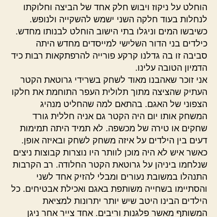
הוחלט על ניקוז ויבוש חלק אחד של הביצה וחלוקתו
לנחלות בעוד חלקה השני ישמש להשקייה ולנופש.
כשיבשו המים וניגלו בתי הישוב הוחלט לבנותו מחדש.
כילדים בני הדור השלישי למייסדים מחדש היתה
סביבה זו בה גדלנו קרקע פורייה להרפתקאות רבות כיד
הדמיון הטובה עלינו.
אני זוכר שאהבנו מאוד לשחק בשרידי גרוטאת הקטר
העתיק שהציצה מתוך תלולית העפר התוחמת את חלקו
הצפוני של האגם. בהתאם למה שהחליט מנהיג
המשחק אותו יום היה הקטר גם אניה חללית גורד
שחקים או טירה של מכשפה. לא תמיד היתה תמימות
דעים בין הילדים על איזה משחק לשחק ובאיזה אופן.
כאשר איש לא היה מוכן לוותר היו נוצרות קבוצות ניצים
שנלחמו ביניהן על גרוטאת הקטר החלודה. רב הקרבות
התנהלו במשובת נעורים ומבלי להזיק אחד לשני
והסתיימו בשחייה משותפת באגם ואכילת אבטיחים. כל
הילדים הבינו היטב שיש יותר יתרונות למציאת
המשותף מאשר פלגנות וריבים. אחד צייר אחר ניגן