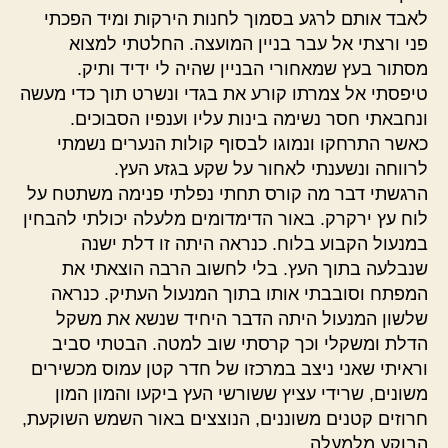
לאבד אותם לרגע בסמוך לחנות הירקות ומיד הפכתי
פני ורצתי אל עבר בניין המועצה. החלטתי למצוא
מסתור בעץ שמאחורי הבניין שהיה לי ידיד ותיק.
טיפסתי אל צמרתו קורע את בגדי ונשרט תוך כדי מעשה
ונחבאתי חסר נשימה בינות עליו וענפיו הסבוכים.
כאשר התרחקו ונמוגו לבסוף קולות הנערים נשמתי
לרווחה ונשענתי לאחור על שקע בגזע העץ.
הרגשתי דבר מה קורס תחתי נפלתי פנימה משתטח על
לוח עץ ירקרק. באור הדימדומים מלעלה יכולתי להבחין
במנעול הקבוע בלוח. כנראה היתה זו דלת ישנה
שנבלעה בתוך העץ. בלי לחשוב הרבה הוצאתי את
המפתח וסובבתי אותו בתוך המנעול העתיק. כנראה
שלשון המנעול היתה הדבר היחיד שנשא את משקל
הדלת ומשקלי וכך קרסתי שוב למטה. הבטתי סביב
וראיתי שאני ניצב במרכזו של חדר קטן עמוס מכשירים
משונים, שרידי עציץ ששורשי העץ ביקעו והמון המון
חרוזים קטנים משוננים, הנוצצים באור השמש השוקעת,
הבוקע מלמעלה.