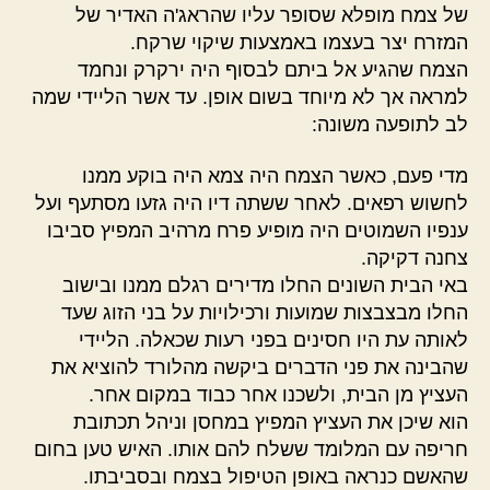
של צמח מופלא שסופר עליו שהראג'ה האדיר של
המזרח יצר בעצמו באמצעות שיקוי שרקח.
הצמח שהגיע אל ביתם לבסוף היה ירקרק ונחמד
למראה אך לא מיוחד בשום אופן. עד אשר הליידי שמה
לב לתופעה משונה:
מדי פעם, כאשר הצמח היה צמא היה בוקע ממנו
לחשוש רפאים. לאחר ששתה דיו היה גזעו מסתעף ועל
ענפיו השמוטים היה מופיע פרח מרהיב המפיץ סביבו
צחנה דקיקה.
באי הבית השונים החלו מדירים רגלם ממנו ובישוב
החלו מבצבצות שמועות ורכילויות על בני הזוג שעד
לאותה עת היו חסינים בפני רעות שכאלה. הליידי
שהבינה את פני הדברים ביקשה מהלורד להוציא את
העציץ מן הבית, ולשכנו אחר כבוד במקום אחר.
הוא שיכן את העציץ המפיץ במחסן וניהל תכתובת
חריפה עם המלומד ששלח להם אותו. האיש טען בחום
שהאשם כנראה באופן הטיפול בצמח ובסביבתו.