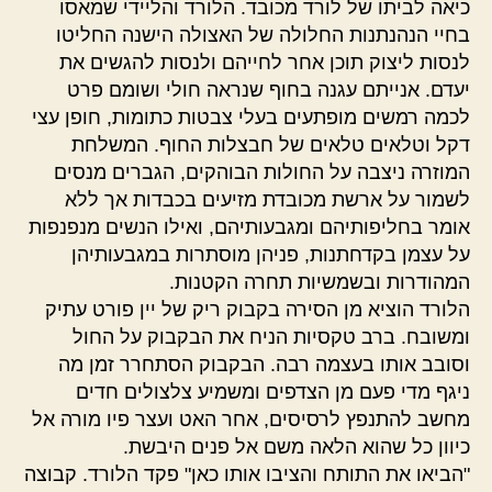
כיאה לביתו של לורד מכובד. הלורד והליידי שמאסו
בחיי הנהנתנות החלולה של האצולה הישנה החליטו
לנסות ליצוק תוכן אחר לחייהם ולנסות להגשים את
יעדם. אנייתם עגנה בחוף שנראה חולי ושומם פרט
לכמה רמשים מופתעים בעלי צבטות כתומות, חופן עצי
דקל וטלאים טלאים של חבצלות החוף. המשלחת
המוזרה ניצבה על החולות הבוהקים, הגברים מנסים
לשמור על ארשת מכובדת מזיעים בכבדות אך ללא
אומר בחליפותיהם ומגבעותיהם, ואילו הנשים מנפנפות
על עצמן בקדחתנות, פניהן מוסתרות במגבעותיהן
המהודרות ובשמשיות תחרה הקטנות.
הלורד הוציא מן הסירה בקבוק ריק של יין פורט עתיק
ומשובח. ברב טקסיות הניח את הבקבוק על החול
וסובב אותו בעצמה רבה. הבקבוק הסתחרר זמן מה
ניגף מדי פעם מן הצדפים ומשמיע צלצולים חדים
מחשב להתנפץ לרסיסים, אחר האט ועצר פיו מורה אל
כיוון כל שהוא הלאה משם אל פנים היבשת.
"הביאו את התותח והציבו אותו כאן" פקד הלורד. קבוצה