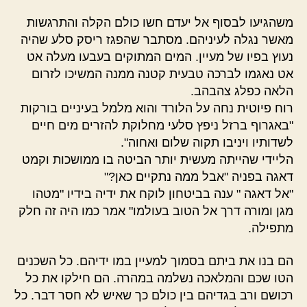
משהגיעו לבסוף אל יעדם חשו כולם הקלה והתרגשות
מאשר נגלה לעיניהם. מסתבר שהפגז ריסק סלע שהיה
נעוץ בפיו של מעיין. המים המתוקים בעבעו מעלה אט
אט נאגמו לברכה טבעית קטנה ממנה המשיכו לזרום
הלאה כפלג צהבהב.
רוח פיוטית נחה על הלורד והוא מלמל בעיניים בורקות
"באגרוף ברזל ניפץ סלעי מחלוקת להזרים מים חיים
לשדותיו ויניבו תקוה שלום ואחוה".
הליידי שהייתה מעשית יותר הביטה בו ממושכות וקמט
דאגה בפניה "אבל ממה נתקיים כאן?"
"אל דאגה " ענה בביטחון לוקח את ידיה בידיו "מטהו
מגן ומורה דרך אל הטוב בעולמו" אמר כמו היה זה חלק
מתפילה.
הם בנו את ביתם בסמוך למעיין במו ידיהם. כל השכנים
הטו שכם והמלאכה נשלמה במהרה. הם חילקו את כל
רכושם ורב בגדיהם בין כולם כך שאיש לא חסר דבר. כל