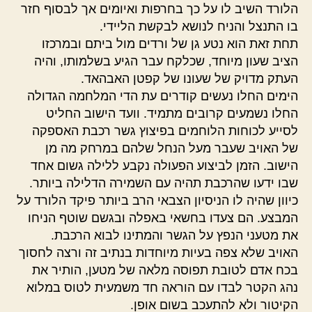
הלורד השיב לו על כך בחרפות ואיומים אך לבסוף חזר
בו התנצל והניח לנושא לבקשת הליידי.
תחת זאת הוא נטע גן של ורדים מול ביתם ובמרכזו
הציב שעון מיוחד, שכלקח עבר הגיע בשלמותו, והיה
העתק מדויק של שעונו של קפטן האבהאד.
הימים החלו נעשים קודרים עת הדי המלחמה הגדולה
החלו נשמעים קרובים מתמיד. וועד הישוב החליט
לסייע לכוחות הלוחמים בפיצוץ גשר רכבת האספקה
של האויב שעבר מעל הנחל שלהם במרחק מה מן
הישוב. הזמן לביצוע הפעולה נקבע ללילה גשום אחד
שבו ידעו שהרכבת תהיה עם השמירה הדלילה ביותר.
כיוון שהיה לו הניסיון הצבאי הרב ביותר פיקד הלורד על
המבצע. הם צעדו בחשאי באפלה ובגשם שוטף הניחו
את מטעני הנפץ על הגשר והמתינו לבוא הרכבת.
האויב שלא צפה בעיות מיוחדות בנתיב זה ורצה לחסוך
בכח אדם לטובת תפוסה מלאה של מטען, הותיר את
נהג הקטר לבדו עם הוראה חד משמעית לטוס במלוא
הקיטור ולא להתעכב בשום אופן.