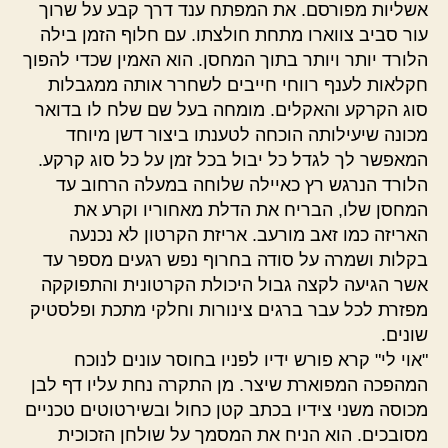
אשליות מפורסם. את המפתח ענד דרך קבע על שרוך
עור סביב צווארו מתחת חולצתו. עם חלוף הזמן בילה
הלורד יותר ויותר בתוך המחסן. הוא האמין שכדי להפוך
חקלאות לענף רווחי חייבים לשחרר אותה ממגבלות
סוג הקרקע והאקלים. מומחה בעל שם שלח לו בדואר
מכונה שיעילותה הוכחה לטענתו ביצור דשן מיוחד
המאפשר לך לגדל כל יבול בכל זמן על כל סוג קרקע.
הלורד הנרגש רץ כאיילה שלוחה במעלה הרחוב עד
המחסן שלו, הבריח את הדלת מאחוריו וקרע את
האריזה כמו זאב מורעב. אריזת הקרטון לא נכנעה
בקלות ושמרה על סודה בחרוף נפש רגעים מספר עד
אשר הגיעה לקצה גבול היכולת הקרטונית והתפוקקה
מפזרת לכל עבר ברגים צינורות וחלקי מתכת ופלסטיק
שונים.
"אוי לי" קרא פורש ידיו לפניו בחוסר עונים לנוכח
המהפכה המפוארת שיצר. מן התקרה נחת עליו דף לבן
מכוסה משני צידיו בכתב קטן כחול ובשירטוטים טכניים
מסובכים. הוא הניח את המסמך על שולחן הזכוכית