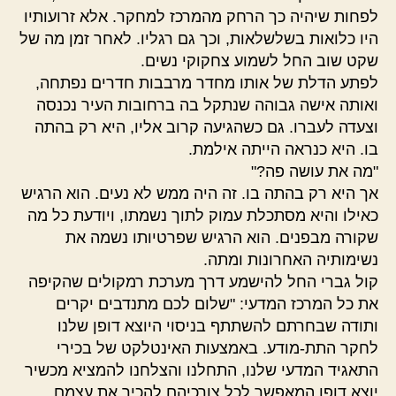
לפחות שיהיה כך הרחק מהמרכז למחקר. אלא זרועותיו
היו כלואות בשלשלאות, וכך גם רגליו. לאחר זמן מה של
שקט שוב החל לשמוע צחקוקי נשים.
לפתע הדלת של אותו מחדר מרבבות חדרים נפתחה,
ואותה אישה גבוהה שנתקל בה ברחובות העיר נכנסה
וצעדה לעברו. גם כשהגיעה קרוב אליו, היא רק בהתה
בו. היא כנראה הייתה אילמת.
"מה את עושה פה?"
אך היא רק בהתה בו. זה היה ממש לא נעים. הוא הרגיש
כאילו והיא מסתכלת עמוק לתוך נשמתו, ויודעת כל מה
שקורה מבפנים. הוא הרגיש שפרטיותו נשמה את
נשימותיה האחרונות ומתה.
קול גברי החל להישמע דרך מערכת רמקולים שהקיפה
את כל המרכז המדעי: "שלום לכם מתנדבים יקרים
ותודה שבחרתם להשתתף בניסוי היוצא דופן שלנו
לחקר התת-מודע. באמצעות האינטלקט של בכירי
התאגיד המדעי שלנו, התחלנו והצלחנו להמציא מכשיר
יוצא דופן המאפשר לכל צורכיהם להכיר את עצמם