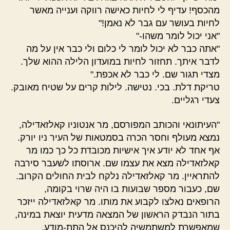
מהכסף! עדיף לי לחיות כאישה רווקה וענייה מאשר
לחיות בעושר עם גבר לא נאמן!"
"אני יכול לומר משהו-"
"אתה כבר לא יכול לומר לי כלום ולי כבר אין על מה
לדבר איתך. תחזור לחיות במועדון הלילה ההוא שלך.
מצדי תגור שם. לי כבר לא אכפת."
טריקת דלת. בכי. נטישה. לילות קרים על שטיח מאובק.
צעדי רגליים.
"העיתונאי והכותב המפורסם, מר אנטוניו קאלזאדילה,
נמצא מעולף וחסר הכרה בסמטאות של העיר ניו יורק.
אף אחד לא יודע איך אישיות מכובדת כל כך כמו מר
קאלזאדילה מצא את עצמו שם. ארוסתו לשעבר סירבה
להתראיין. מר קאלזאדילה נלקח לבית החולים הקרוב.
שם, כעבור מספר שבועות בו היה שרוי בקומה,
הרופאים נאלצו לקבוע את מותו. מר קאלזאדילה ייזכר
בתור הנבדק הראשון של המצאה מדעית יוצאת במינה,
שמאפשרת למשתמשיה להיכנס אל התת-מודע.