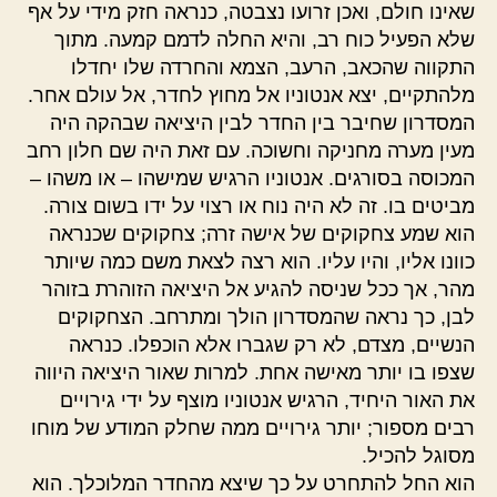
שאינו חולם, ואכן זרועו נצבטה, כנראה חזק מידי על אף
שלא הפעיל כוח רב, והיא החלה לדמם קמעה. מתוך
התקווה שהכאב, הרעב, הצמא והחרדה שלו יחדלו
מלהתקיים, יצא אנטוניו אל מחוץ לחדר, אל עולם אחר.
המסדרון שחיבר בין החדר לבין היציאה שבהקה היה
מעין מערה מחניקה וחשוכה. עם זאת היה שם חלון רחב
המכוסה בסורגים. אנטוניו הרגיש שמישהו – או משהו –
מביטים בו. זה לא היה נוח או רצוי על ידו בשום צורה.
הוא שמע צחקוקים של אישה זרה; צחקוקים שכנראה
כוונו אליו, והיו עליו. הוא רצה לצאת משם כמה שיותר
מהר, אך ככל שניסה להגיע אל היציאה הזוהרת בזוהר
לבן, כך נראה שהמסדרון הולך ומתרחב. הצחקוקים
הנשיים, מצדם, לא רק שגברו אלא הוכפלו. כנראה
שצפו בו יותר מאישה אחת. למרות שאור היציאה היווה
את האור היחיד, הרגיש אנטוניו מוצף על ידי גירויים
רבים מספור; יותר גירויים ממה שחלק המודע של מוחו
מסוגל להכיל.
הוא החל להתחרט על כך שיצא מהחדר המלוכלך. הוא