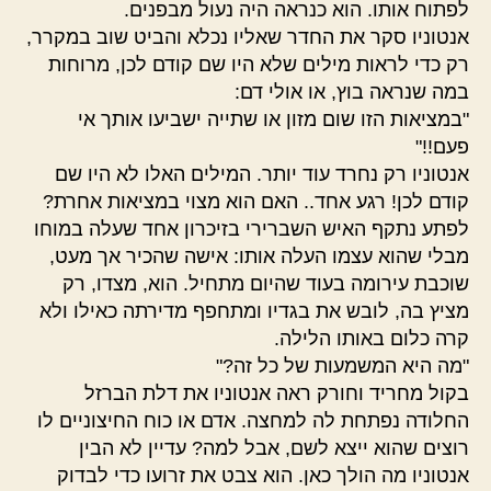
לפתוח אותו. הוא כנראה היה נעול מבפנים.
אנטוניו סקר את החדר שאליו נכלא והביט שוב במקרר,
רק כדי לראות מילים שלא היו שם קודם לכן, מרוחות
במה שנראה בוץ, או אולי דם:
"במציאות הזו שום מזון או שתייה ישביעו אותך אי
פעם!!"
אנטוניו רק נחרד עוד יותר. המילים האלו לא היו שם
קודם לכן! רגע אחד.. האם הוא מצוי במציאות אחרת?
לפתע נתקף האיש השברירי בזיכרון אחד שעלה במוחו
מבלי שהוא עצמו העלה אותו: אישה שהכיר אך מעט,
שוכבת עירומה בעוד שהיום מתחיל. הוא, מצדו, רק
מציץ בה, לובש את בגדיו ומתחפף מדירתה כאילו ולא
קרה כלום באותו הלילה.
"מה היא המשמעות של כל זה?"
בקול מחריד וחורק ראה אנטוניו את דלת הברזל
החלודה נפתחת לה למחצה. אדם או כוח החיצוניים לו
רוצים שהוא ייצא לשם, אבל למה? עדיין לא הבין
אנטוניו מה הולך כאן. הוא צבט את זרועו כדי לבדוק