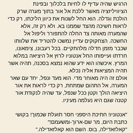
הרגיש שהיה עדיף לו לחיות בלכלוך ובפינת
הציוויליזציה מאשר ללכת אל אור בתוך מערה שרק
הולכת וגדלה. הוא החל לשנות את כיוון הליכתו, רק כדי
לראות חשיכה מהצד שממנו בא. ולא רק זה, אלא
שהמערה מאותה צד החלה להתפורר וליפול אל
החשכה. הצחקוקים עדיין נמשכו להטריד את שלוותו
שכבר מזמן חדלה מלהתקיים. בכל רעבונו, צימאונו,
חרדתו ועייפותו החל אנטוניו לרוץ אל היציאה במלוא
המרץ. איכשהו הוא ידע שהוא נמצא בסכנה, תהיה אשר
תהיה המציאות אליה נכלא.
אולם זה היה מאוחר מדי. הוא מעד ונפל, יחד עם שאר
המערה, אל התהום שמתחת, רק כדי לראות את אור
היציאה הולך וקטן ככל שנפל, עד שהיה לנקודת אור
קטנה שגם היא נעלמה מעיניו.
"אנטוניו! חתיכת היספני חסר תועלת שכמוך! בקושי
כתבת היום, מר שם-ארוך-ומשעמם!"
"קאלזאדילה, בוס. השם הוא קאלזאדילה."