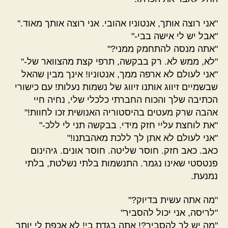
"אני רוצה אותך, אנטוניו אהובי. אני רוצה אותך מאוד."
"אבל יש לי אישה בבי-"
"אתה מנסה להתחמק ממני?"
"לא, ממש לא. רק בבקשה, תרפי קצת מהצוואר של-"
"אני לעולם לא ארפה ממך, אנטוניו! אינך מבין שהאל
שבשמיים זיווג אותנו זיווג של נשמות נעלות! עם כישורי
הכתיבה שלך והכוח החברתי כלכלי שלי, נחיה חיי
אהבה שרק מעטים בהיסטוריה האנושית זכו לחוות!"
"את לוחצת עליי חזק מידי. בבקשה תני לי ללכ-"
"אני לעולם לא אתן לך ללכת מאהבתנו!"
כאב. כאב חזק. חוסר שליטה. חוסר אונים. גיהינום
פנטסטי שאינו נגמר. התנשמות בלתי נשלטת, בלתי
נמנעת.
"מה אתה עשית בדיוק?"
"לריסה, אני יכול להסביר"
"מה יש לך להסביר?! אתה בגדת בי! לא אכפת לי יותר