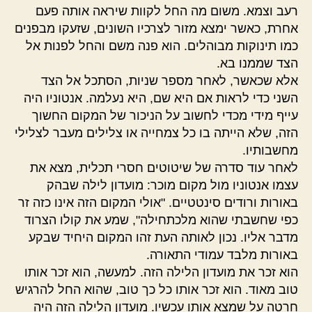
רעב וצמא. משום מה החל לקוות שיראה אותה פעם
אחרת, כאשר ימצא מזור לצרכיו השונים, שזעקו מבפנים
כמו תינוקות מבוהלים. הוא פנה משם והחל לפנות אל
הצד שממנו בא.
אלא שכאשר, לאחר מספר שניות, הסתכל אל הצד
השני כדי לראות אם היא שם, היא נעלמה. אנטוניו היה
עייף מידי מכדי לחשוב על הניכור של המקום החשוך
הזה, שלא הייתה בו כל צמחייה או צלילים מעבר לצלילי
מחשבותיו.
לאחר עוד סדרה של שיטוטים חסרי תכלית, מצא את
עצמו אנטוניו מול מקום מוכר: מועדון לילה שבהק
באורות ורודים סינטטיים. "אולי המקום הזה אינו כזה זר
כפי שחשבתי שהוא מלכתחילה", שמע את קולו הצרוד
מדבר אליו. נכון לאותה העת זהו המקום היחיד שבקע
באורות מלבד עמודי התאורה.
הוא זכר את מועדון הלילה הזה. למעשה, הוא זכר אותו
טוב מאוד. הוא זכר אותו כל כך טוב, שהוא החל להרגיש
חרטה על שמצא אותו עכשיו. מועדון הלילה הזה היה