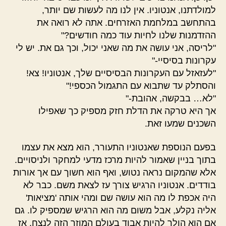
למולדתנו, אנטוניו. אין לנו מה לעשות שם יותר,
בהתחשב במלחמת האזרחים. אתה לא רואה את
ההזדמנות שלנו לחיות עוד כמה חודשים?"
"לריסה, אני עושה את מה שאני יכול, וכך גם את. יש לי
עקרונות בסיסיי-"
"לעזאזל עם העקרונות הבסיסיים שלך, אנטוניו! צא!
והסתלק עד שתבוא עם התגמול הכספי!"
"לא… בבקשה, אהובת-"
אך היא טרקה את הדלת חזק מספיק כך שאפילו
השכנים שמעו זאת.
בפעם הנוספת שאנטוניו התעורר, הוא מצא את עצמו
בתוך בניין שאמור להיות מרכז מדעי למחקר ולניסויים.
אלא שהמקום נראה נטוש, ואף הוא חשוך עם אך אורות
בודדים. אנטוניו הרגיש צורך עז לצאת משם. כבר לא
היה אכפת לו מה הוא עושה שם ומהי אותה 'מציאות'
אליה נקלע, אבל משום מה הוא הרגיש שמספיק לו. גם
אם הוא הולך להיות אבוד בעולם המוזר הזה לנצח, אז