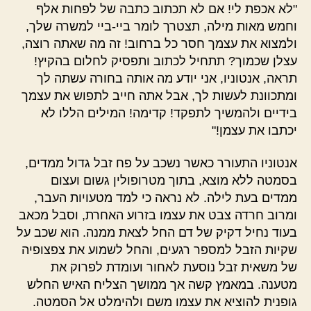
"לא אכפת לי! אם לא תכתוב כתבה של לפחות אלף
וחמש מאות מילה, תצטרך לומר ביי-ביי למשרה שלך,
ולמצוא את עצמך חסר כל ברחוב! זה מה שאתה רוצה,
עצלן שכמוך? תתחיל לכתוב ותפסיק לחלום בהקיץ!
תראה, אנטוניו, אני יודע מה אותה בחורה עשתה לך
ומתכוונת לעשות לך, אבל אתה חייב לתפוש את עצמך
בידיים ולהמשיך לתפקד! קדימה! המילים הללו לא
יכתבו את עצמן!"
אנטוניו התעורר כאשר נשכב על פח זבל גדול ממדים,
בסמטה ללא מוצא, בתוך מטרופולין גשום ועצום
ממדים בעת לילה. לא נראה כי למד מטעויות העבר,
ומרוב חרדה צבט את עצמו בזרוע האחרת, וסבל מכאב
בעוד נחיל דקיק של דם החל לצאת ממנה. הוא שכב על
שקיות הזבל למספר רגעים, והחל לשמוע את צפצופיה
של משאית זבל נוסעת לאחור ועומדת לפרוק את
מטענה. במאמץ קשה אך ממושך הצליח האיש החלש
גופנית להוציא את עצמו משם ולהימלט אל הסמטה.