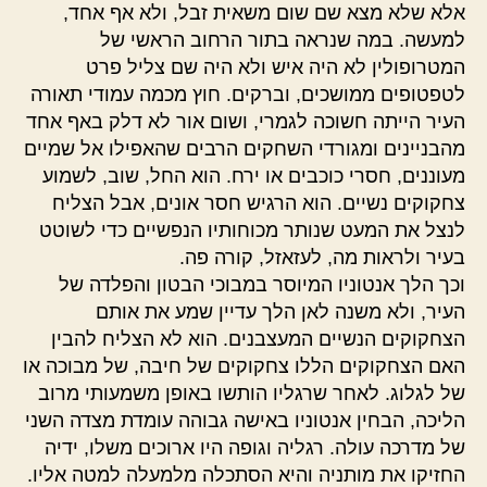
אלא שלא מצא שם שום משאית זבל, ולא אף אחד,
למעשה. במה שנראה בתור הרחוב הראשי של
המטרופולין לא היה איש ולא היה שם צליל פרט
לטפטופים ממושכים, וברקים. חוץ מכמה עמודי תאורה
העיר הייתה חשוכה לגמרי, ושום אור לא דלק באף אחד
מהבניינים ומגורדי השחקים הרבים שהאפילו אל שמיים
מעוננים, חסרי כוכבים או ירח. הוא החל, שוב, לשמוע
צחקוקים נשיים. הוא הרגיש חסר אונים, אבל הצליח
לנצל את המעט שנותר מכוחותיו הנפשיים כדי לשוטט
בעיר ולראות מה, לעזאזל, קורה פה.
וכך הלך אנטוניו המיוסר במבוכי הבטון והפלדה של
העיר, ולא משנה לאן הלך עדיין שמע את אותם
הצחקוקים הנשיים המעצבנים. הוא לא הצליח להבין
האם הצחקוקים הללו צחקוקים של חיבה, של מבוכה או
של לגלוג. לאחר שרגליו הותשו באופן משמעותי מרוב
הליכה, הבחין אנטוניו באישה גבוהה עומדת מצדה השני
של מדרכה עולה. רגליה וגופה היו ארוכים משלו, ידיה
החזיקו את מותניה והיא הסתכלה מלמעלה למטה אליו.