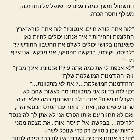
החשמול נמשך כמה רגעים עד שנפל על המדרכה,
מעולף וחסר הכרה.
"לזה אתה קורא חיים, אנטוניו? לזה אתה קורא 'ארץ
החלומות והחירות'? איך אנחנו יכולים לחיות כאן
כשאנחנו בקושי יכולים לשלם את החשבון החודשי?!"
"לריסה, יקירתי, בבקשה תפסיקי, אני מבקש. אני עייף
מדי-"
"לא אכפת לי את כמה אתה עייף! אנטוניו, אינך מבין?
זוהי ההזדמנות המושלמת שלך!"
"ההזדמנות המושלמת…? את לא מתכוונת…"
"כן! לזה בדיוק אני מתכוונת! מה לעשות שהם לא
מקבלים נשים? אתה תלך ותשתתף במה שלא יהיה
שהם עושים שם, ואתה תחזור עם הפרס הכספי הזה,
ואם לא תחזור עם אותו הפרס אני לא אתן לך להיכנס!"
"לריסה… בבקשה, אל תייסרי אותי. את מצפה ממני
להיות שפן ניסויים רק כדי שנוכל לשרו-
"כן! כן! אנחנו צריכים לשרוד! אין לנו כבר סיבה לחזור