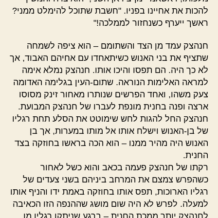
להכות את אחיינו בפניו. "חשבת שתוכל להימלט ממני?
ראשך ייערף כשנחזור לממלכה!"
חנהצק עמד מן הצד והשתומם – הוא ציפה לשמחה
שתציף את בני האנוש כשיתאחדו עם אחיהם האבוד, אך
לא כך היה. הם תפסו והיכו אותו. חנהצק נמלא אימה
למראה האלימות הנוראה. שתום-העין בגלימה האדומה
צעק משהו, ואחד הפרשים שנותרו מאחור זינק מסוסו
ארצה ופנה בחנית מונפת לעברו של חנהצק המבועת.
חנהצק החל להגות לחש שימוטט את הסלע תחת רגליו
של בן-האנוש וישלח אותו אל מותו במערות, אך בן
האנוש היה מהיר ממנו – הוא הכה בראשו בחוזקה בצד
החנית.
רקתו של חנהצק פעמה בכאב והוא כשל לאחור
כשהפרש צמצם את המרחב ביניהם בשני צעדים של
רגליו הארוכות, תפס אותו בחוזקה באמת ידו והניף אותו
למעלה. לפרש לא היה שום מושג שההנפה הזו הכאיבה
לחנהצק יותר ממכת החנית – ברגע שניתקו רגליו מן