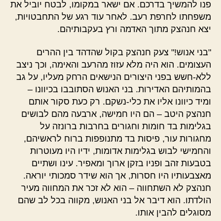
פנו להמשיך בדרכם. אם ישאר במקומו, לבטח יוביל את
משפחתו לחרפת רעב. לאחר עוד רגע של התחבטויות,
יצא חנהצק מתוך האדמה ורץ בעקבותיהם.
"בני אנוש!" צעק חנהצק בקול שהדהד בין ההרים
העצומים. הוא היה מלא עזוז מהרעב והאימה, וכך ניצב
ללא-חשש בפני היצורים הנישאים הרחק מעליו, על גב
בהמותיהם האדירות. בני האנוש הסתובבו בכיוונו –
ומיד כיוונו אליו את כלי-נשקם. רק כעת סקור אותם
חנהצק היטב – הם היו חמישה, ארבעה מהם לבושים
בגלימות בד חומות וחגורים בחרבות ברונזה על
מחגורות עור, פיסות בד מתנופפות ברוח לראשיהם,
והחמישי לבוש בגלימות אדומות, ידיו היו מעוטרות
בטבעות זהב ופניו בזקן ארוך ומאפיר. עינו ושתיים
מאצבעותיו היו חסרות, אך הוא שידר סמכותי יוראה.
חנהצק לא השתחווה – הוא לא זכר את המחווה מעיר
הולדתו. הוא דיבר אל בני האנוש, מקווה בכל לב שהם
מסוגלים להבין אותו.