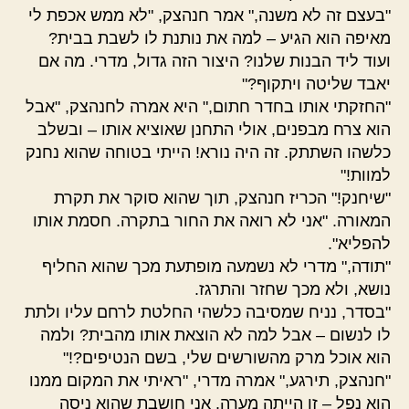
"בעצם זה לא משנה," אמר חנהצק, "לא ממש אכפת לי
מאיפה הוא הגיע – למה את נותנת לו לשבת בבית?
ועוד ליד הבנות שלנו? היצור הזה גדול, מדרי. מה אם
יאבד שליטה ויתקוף?"
"החזקתי אותו בחדר חתום," היא אמרה לחנהצק, "אבל
הוא צרח מבפנים, אולי התחנן שאוציא אותו – ובשלב
כלשהו השתתק. זה היה נורא! הייתי בטוחה שהוא נחנק
למוות!"
"שיחנק!" הכריז חנהצק, תוך שהוא סוקר את תקרת
המאורה. "אני לא רואה את החור בתקרה. חסמת אותו
להפליא".
"תודה," מדרי לא נשמעה מופתעת מכך שהוא החליף
נושא, ולא מכך שחזר והתרגז.
"בסדר, נניח שמסיבה כלשהי החלטת לרחם עליו ולתת
לו לנשום – אבל למה לא הוצאת אותו מהבית? ולמה
הוא אוכל מרק מהשורשים שלי, בשם הנטיפים?!"
"חנהצק, תירגע," אמרה מדרי, "ראיתי את המקום ממנו
הוא נפל – זו הייתה מערה. אני חושבת שהוא ניסה