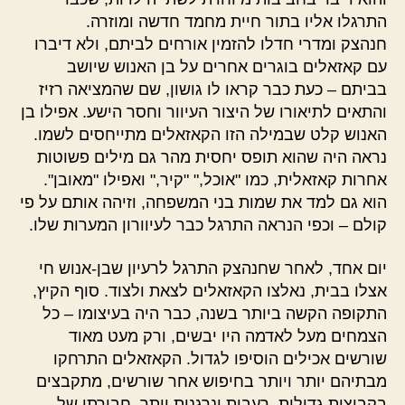
התרגלו אליו בתור חיית מחמד חדשה ומוזרה.
חנהצק ומדרי חדלו להזמין אורחים לביתם, ולא דיברו
עם קאזאלים בוגרים אחרים על בן האנוש שיושב
בביתם – כעת כבר קראו לו גושון, שם שהמציאה רזיז
והתאים לתיאורו של היצור העיוור וחסר הישע. אפילו בן
האנוש קלט שבמילה הזו הקאזאלים מתייחסים לשמו.
נראה היה שהוא תופס יחסית מהר גם מילים פשוטות
אחרות קאזאלית, כמו "אוכל," "קיר," ואפילו "מאובן".
הוא גם למד את שמות בני המשפחה, וזיהה אותם על פי
קולם – וכפי הנראה התרגל כבר לעיוורון המערות שלו.
יום אחד, לאחר שחנהצק התרגל לרעיון שבן-אנוש חי
אצלו בבית, נאלצו הקאזאלים לצאת ולצוד. סוף הקיץ,
התקופה הקשה ביותר בשנה, כבר היה בעיצומו – כל
הצמחים מעל לאדמה היו יבשים, ורק מעט מאוד
שורשים אכילים הוסיפו לגדול. הקאזאלים התרחקו
מבתיהם יותר ויותר בחיפוש אחר שורשים, מתקבצים
בקבוצות גדולות, רעבות ונרגנות יותר. חבורתו של