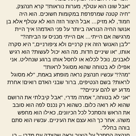
"אבל שונו הוא עטלף, מערות נוראות!" קרא חנהצק,
"חיה קטנה שמרפרפת במקומות חשוכים. הוא היה
חמוד, לא מזיק… אבל היצור הזה הוא לא עטלף אלא בן
אנוש! החיה הנוראה ביותר על פני האדמה! איך היית
מרגישה אם הייתי… אם הייתי מכניס עז הביתה?"
"ל'בן האנוש' הזה אין קרניים ולא ציפורניים," היא סקרה
אותו, "או שיניים חדות. מה הוא יכול לעשות? הוא רגיש
לאבנים, נוכל לכלוא או לחסל אותו ברגע שנחליט. אני
אפילו לא בטוחה שהוא מסוגל לראות!"
"מה?!" עכשיו חנהצק נראה מופתע באמת, "לא מסוגל
לראות? בשם הנטיפים, ברור שבני האדם רואים! אחרת
מדוע יש להם עיניים?"
"אני לא בטוחה," אמרה מדרי, "אבל קיבלתי את הרושם
שהוא לא רואה כלום. כשהוא רק נכנס לפה הוא סובב
את הראש והסתכל לכל הכיוונים, כאילו הוא מחפש
משהו. אחר כך הוא עצם את העיניים. עכשיו הוא סתם
בוהה בחלל".
חנהצק הסתכל על היצור וראה שהצדק עם מדרי – בן