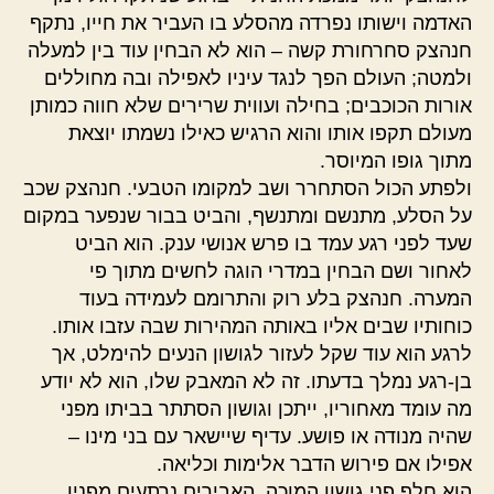
האדמה וישותו נפרדה מהסלע בו העביר את חייו, נתקף
חנהצק סחרחורת קשה – הוא לא הבחין עוד בין למעלה
ולמטה; העולם הפך לנגד עיניו לאפילה ובה מחוללים
אורות הכוכבים; בחילה ועווית שרירים שלא חווה כמותן
מעולם תקפו אותו והוא הרגיש כאילו נשמתו יוצאת
מתוך גופו המיוסר.
ולפתע הכול הסתחרר ושב למקומו הטבעי. חנהצק שכב
על הסלע, מתנשם ומתנשף, והביט בבור שנפער במקום
שעד לפני רגע עמד בו פרש אנושי ענק. הוא הביט
לאחור ושם הבחין במדרי הוגה לחשים מתוך פי
המערה. חנהצק בלע רוק והתרומם לעמידה בעוד
כוחותיו שבים אליו באותה המהירות שבה עזבו אותו.
לרגע הוא עוד שקל לעזור לגושון הנעים להימלט, אך
בן-רגע נמלך בדעתו. זה לא המאבק שלו, הוא לא יודע
מה עומד מאחוריו, ייתכן וגושון הסתתר בביתו מפני
שהיה מנודה או פושע. עדיף שיישאר עם בני מינו –
אפילו אם פירוש הדבר אלימות וכליאה.
הוא חלף פני גושון המוכה, האבירים נרתעים מפניו