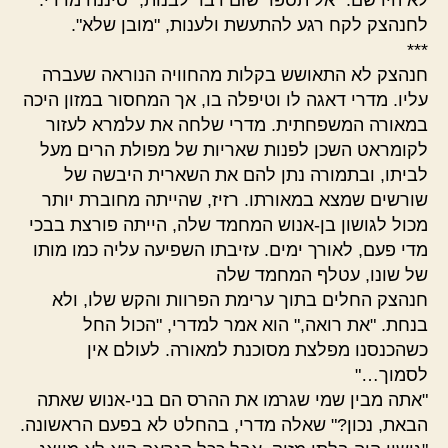
לחנהצק לקח רגע להתעשת ולענות, "מובן שלא".
***
חנהצק לא התאושש בקלות מהחוויה הנוראה שעברה
עליו. מדרי דאגה לו וטיפלה בו, אך המחסור במזון היכה
במאורה המשפחתית. מדרי שלחה את עלמרא לעזור
לקומראט השכן לפנות שאריות של מפולת הרים מעל
לביתו, ובתמורה נתן להם את השארית היבשה של
שורשים שמצא במאורתו. רזיז, שהייתה מחוברת יותר
מכול לגושון בן-אנוש המחמד שלה, הייתה פורצת בבכי
מדי פעם, לאורך ימים. עזיבתו השפיעה עליה כמו מותו
של שונו, עטלף המחמד שלה
חנהצק החלים בתוך ערימת הפרוות והקש שלו, ולא
בנחת. "את רואה," הוא אמר למדרי, "הכול החל
כשהכנסנו מפלצת מסוכנת למאורה. לעולם אין
לסמוך…"
"אתה מבין שמי שגרמו את ההרס הם בני-אנוש שאתה
הבאת, נכון?" שאלה מדרי, בהחלט לא בפעם הראשונה.