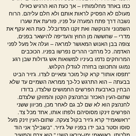
כמו באחד מחלומותיו – אך כעת הוא הרגיש כאילו
מעולם לא הפסיק לראות אותם ולא חלם עליהם. הרוח
נשבה דרך פתח המערה על פניו, פורעת את שערו
השמנוני והנוקשה ואת זקנו המדובלל. כעת הוא עקף את
מדרי – שחששה מן החוץ והעדיפה להישאר בפנים,
צופה בבן האנוש המאושר למראה – ועלה אל מעל לפני
האדמה. כל מרחבי ההרים נפרשו בפניו. הכוכבים
המרוחקים נדמו בעיניו למשואות אש גדולות שבן רגע
נמוגו והתכווצו בחזרה לגודלן הקלוש.
"תפסו אותו!" קרא קול מוכר ומאיים לצדו. ג'זיר הביט
בבעתה – הוא התרגש כל-כך ממראה השמיים עד שלא
הבחין בארבעת הפרשים החמושים שלצדו, בדודו
שתום-העין האכזר ובחנהצק הקטן והמזוקן שלצדם.
לחנהצק הוא לא שם לב גם לאחר מכן, מכיוון ששני
הפרשים זינקו מסוסיהם ולפתו אותו, אחד מכל צד.
"ראשאמי!" קרא ג'זיר בקול צעקה. שתום-העין זינק מעל
סוסו וסטר בגב ידו בפניו של ג'זיר. "בשבילך אני הוד
מלכותו, ראשאמי ימן-ציראן השני," הוא צרח והמשיך