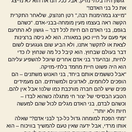
"גושון היה בלתי מזיק, אבל ככל הנראה הוא לא מייצג
את כל בני האדם!"
"מייצג במהימנות רבה," רטן חנהצק, שלאחר התקרית
הקשה ראה בעצמו מעין מומחה-בבני-אדם. "כשהם
בגפם, בני האדם הם חיות לכל דבר – גושון לא התרעם
אף פעם על חייו כאן במאורה. הוא לא ניסה ברצינות
לצאת או לתקשר אתנו, ולא הביע שום געגועים לשום
דבר בעולם שבחוץ. הוא קיבל כל מה שנחוץ לו כדי
לחיות, ובהיעדר בני אדם אחרים שיוכל להשפיע עליהם
הוא היה פשוט חיית מחמד בלתי-מזיקה.
"אבל כששמים אותם ביחד, בני האנוש משתנים – הם
הופכים ללוחמים, לאדונים ולמשרתים. הם מעמידים
פנים שיש להם חברה מורכבת כמו שלנו! אבל אין להם.
הטבע הבסיסי של יצור חי מתגלה כשהוא לבדו –
וכשהם לבדם, בני האדם מגלים לכול שהם למעשה
חיות ולא יותר".
"מתי הפכת למומחה גדול כל-כך לבני אדם?" שאלה
אותו מרדי, אבל ידעה שאין טעם להמשיך בוויכוח – הוא