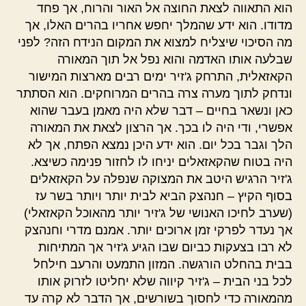
הוא התאווה לצאת החוצה אל האור והרוח, אך פחד
מדודו. הוא ידע שהמלך יחפש אחריו בהרים האלו, אך
מה הסיכוי שיצליח למצוא את המקום הנידח הזה? לפני
שבלעה אותו האדמה והוא נפל אל תוך המאורה
הקאזאלית, התרחק ג'זיר ימים רבים מארצות המישור
ונדחק לתוך מערה צרה בהרים המרוחקים. הוא הסתתר
כאן ונשאר בחיים – דבר שלא היה מאמן בעבר שהוא
אפשרי, ודי היה לו בכך. אך הרצון לצאת את המאורה
הלך וגבר בכל יום. הוא ידע היכן נמצא הפתח, אך לא
היה בטוח שהקאזאלים יניחו לו לחזור פנימה כשיצא.
ג'זיר הרגיש היטב את המצוקה שנפלה על הקאזאלים
בסוף הקיץ – חנהצק הביא לבית יותר ויותר בשר עז
(שערב לחיכו האנושי של ג'זיר יותר מהאוכל הקאזאלי)
אך נעדר לפרקי זמן ארוכים יותר. אמנם מדרי וחנהצק
לא רבו בצעקות כביום שבו הגיע ג'זיר אך המתיחות
בבית בהחלט הורגשה. המזון התמעט והרעב חילחל
לכל בני הבית – ג'זיר קיווה שלא יחליטו לזרוק אותו
מהמאורה כדי לחסוך בשורשים, אך הדבר לא קרה עד