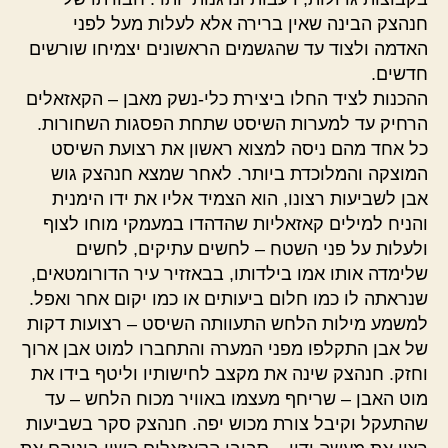
חנהצק הבינה שאין ברירה אלא לעלות מעל לפני
האדמה ולצוד עד שהגשמים הראשונים יצמיחו שורשים
חדשים.
ההכנות לציד החלו ביצירת כלי-נשק מאבן – הקאזאלים
הרחיק עד למערות השיסט שתחת הפסגות השחורות.
כל אחד מהם ניסה למצוא ראשון את רצועת השיסט
המוצקה והמלוכדת ביותר. לאחר שמצא חנהצק גוש
אבן לשביעות רצונו, הוא הצמיד אליו את ידו הימנית
והניח למילים קאזאליות שהדהדו במעמקי מוחו לצוף
ולעלות על פני השטח – לחשים עתיקים, לחשים
שלימדה אותו אמו בילדותו, בבאזזיר עיר הדורומטאים,
שנראתה לו כמו חלום ביעותים או כמו יקום אחר ואפל.
למשמע מילות הלחש התעוותה השיסט – רצועות דקות
של אבן התקלפו מפני המערה והתחברו למוט אבן ארוך
וחזק. חנהצק שינה את מקצב לחישותיו וליטף בידו את
מוט האבן – שריחף מעצמו באוויר מכוח הלחש – עד
שהתעקל וקיבל צורת מכוש יפה. חנהצק סקר בשביעות