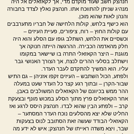
חנהצק חשב שעוד מוקדם מדי, אך לקאזאלים אל היה
מנהיג שניתן להתווכח אתו. חנהצק נאלץ לצדד בחבורה
והנהן לאות שהוא מוכן.
הוא כישף בלחש, קולות הלחישה של חבריו מתערבבים
עם קולות החוץ – רוח, ציפורים, פעיית העיזים –
וכשסיים את הלחש, השתלב גופו עם הסלע והוא היה
חלק מהאדמה הכבירה. ההרגשה הייתה חנוקה אך
מוגנת – היצר הקאזאלי התרה בו שיישאר במקומו
וישתלב בסלעי ההרים לנצח, אך הצורך האנושי גבר
עליו. הוא המשיך להתקדם לעבר העדר.
ולפתע, הכול השתבש – העיזים זקפו אזניהן – גם התיש
שבור-הקרן – ובתוך רגע קצר כל העדר שעט במעלה
ההר ממש בכיוונם של הקאזאלים המשולבים באבן.
אחר הקאזאלים פרץ מתוך הסלע במכוש מונף ובצעקת
קרב – ולפתע הבין שהוא לבדו. חנהצק היסס לרגע ואז
החליט שלא יצא מהסלעים נוכח העדר המסתער –
הקאזאלי הבודד שעשה זאת הסתובב לנוס בצעקות
שבר, ויצא משדה ראייתו של חנהצק; איש לא ידע מה