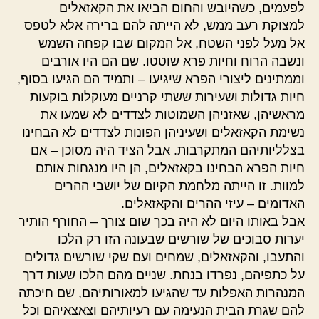
לפעמים, כשהיובש והחום הביאו את הקאזאלים
למצוקת רעב ממש, לא הייתה להם ברירה אלא לטפס
אל מעל לפני השטח, אל המקום שבו קפחה השמש
ונשבה הרוח וחיות פרא שוטטו. שם הם היו אורבים
וממתינים ליצורי הפרא שיגיעו – ותמיד הם הגיעו בסוף,
חיות גדולות ושעירות ששתי קרניים מעוקלות בוקעות
מראשיהן, שאזניהן השמוטות לצדדים לא שמעו את
נשימת הקאזאלים ושעיניהן הפונות לצדדים לא הבחינו
בצלליותיהם המתקרבות. אבל הציד היה מסוכן – אם
חיות הפרא הבחינו בקאזאלים, הן היו מנגחות אותם
למוות. זו הייתה מלחמת הקיום של יושבי ההרים
האדומים – עיזי ההרים והקאזאלים.
אבל באותו היום לא היה בכך שום צורך – החורף הותיר
יערות סבוכים של שורשים שבעונה הזו רק הלכו
והתעבו, והקאזאלים, שמחים ועם שקי שורשים גדולים
על כתפיהם, נפרדו בנחת. שניים מהם הלכו שעות דרך
המנהרות האפלות עד שהגיעו למאורותיהם, שם חיכתה
להם שגרת הבית הנעימה עם רעיותיהם וצאצאיהם וכל