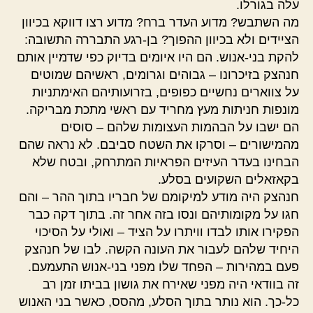
עלה בגורלו.
מה השתבש? מדוע העדר ברח? מדוע רצו דווקא בכיוון
הציידים ולא בכיוון ההפוך? בן-רגע התבררה התשובה:
להקת בני-אנוש. הם היו איומים בדיוק כפי שדמיין אותם
חנהצק בזיכרונו – גבוהים וגרומים, ראשיהם שמוטים
על צווארים נחשיים כפופים, בזרועותיהם האימתניות
מונפות חניתות מעץ מחריד עם ראשי מתכת מבריקה.
הם ישבו על הבהמות העצומות שלהם – סוסים
מהמישורים – וסרקו את השטח סביבם. לא נראה שהם
הבחינו בעדר העיזים הפראיות המתרחק, ובטח שלא
בקאזאלים השקועים בסלע.
חנהצק היה מודע למיקומם של חבריו בתוך ההר – והם
חגו על מקומותיהם ונסו בזה אחר זה. בתוך דקה כבר
הפקירו אותו לבדו וויתרו על הציד – ואולי על הסיכוי
היחיד שלהם לעבור את העונה הקשה. לבו של חנהצק
פעם במהירות – הפחד שלו מפני בני-אנוש התעמעם.
זה בוודאי היה מפני שאירח את גושון בביתו זמן רב
כל-כך. הוא נותר בתוך הסלע, מהסס, כאשר בני האנוש