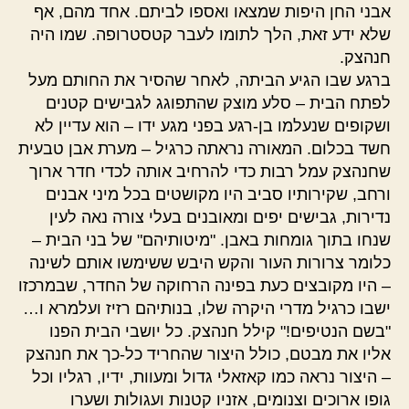
אבני החן היפות שמצאו ואספו לביתם. אחד מהם, אף
שלא ידע זאת, הלך לתומו לעבר קטסטרופה. שמו היה
חנהצק.
ברגע שבו הגיע הביתה, לאחר שהסיר את החותם מעל
לפתח הבית – סלע מוצק שהתפוגג לגבישים קטנים
ושקופים שנעלמו בן-רגע בפני מגע ידו – הוא עדיין לא
חשד בכלום. המאורה נראתה כרגיל – מערת אבן טבעית
שחנהצק עמל רבות כדי להרחיב אותה לכדי חדר ארוך
ורחב, שקירותיו סביב היו מקושטים בכל מיני אבנים
נדירות, גבישים יפים ומאובנים בעלי צורה נאה לעין
שנחו בתוך גומחות באבן. "מיטותיהם" של בני הבית –
כלומר צרורות העור והקש היבש ששימשו אותם לשינה
– היו מקובצים כעת בפינה הרחוקה של החדר, שבמרכזו
ישבו כרגיל מדרי היקרה שלו, בנותיהם רזיז ועלמרא ו…
"בשם הנטיפים!" קילל חנהצק. כל יושבי הבית הפנו
אליו את מבטם, כולל היצור שהחריד כל-כך את חנהצק
– היצור נראה כמו קאזאלי גדול ומעוות, ידיו, רגליו וכל
גופו ארוכים וצנומים, אזניו קטנות ועגולות ושערו