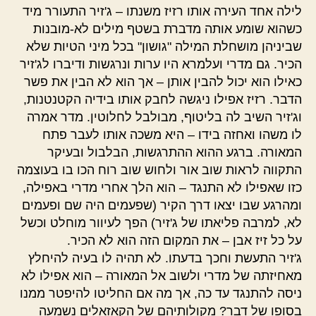
לילה אחד העירה אותו רזיז משנתו – ג'זיר התעורר מיד
כשהוא שומע אותה מדברת בשטף מילים לא-מובנות
שביניהן מושחלת המילה "גושון" בכל מיני הטיות שלא
הכיר. גם מדרי ועלמרא היו ערות ונרגשות ודיברו לג'זיר
כאילו הוא יכול להבין אותן – אך הוא לא הבין את פשר
הדבר. רזיז אפילו ניגשה לחבק אותו בידיה הקטנטנות,
וג'זיר השיב לה בליטוף, מבולבל לחלוטין. מדר אמרה
לו משהו ואחזה בידו – היא משכה אותו לעבר פתח
המאורה. ברגע ההוא ההתרגשות, הבלבול ובעיקר
התקווה לראות שוב אור ולחוש שוב רוח הכו בו בעוצמה
כזו שאפילו לא התנגד – הוא הלך אחרי מדרי באפילה,
ומהרגע שבו יצאו דרך הקיר (שפעמים היה שם ופעמים
לא, למרבה פליאתו של ג'זיר) הפך לעיוור מוחלט וכשל
על כל זיז אבן – את המקום הזה הוא לא הכיר.
ג'זיר התעשת וחכך בדעתו. לא תהיה לו בעיה להיחלץ
מאחיזתה של מדרי ולשוב אל המאורה – הוא אפילו לא
ניסה להתנגד עד כה, אך מה אם החליטו להיפטר ממנו
בסופו של דבר? מקולותיהם של הקאזאלים נשמעה