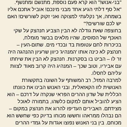
"בני-אנוש!" הוא קרא פעם נוספת, מתנשם ומתנשף.
"אל סף דלתי הגיע אחד מבני מינכם! אוביל אתכם אליו
בשמחה, אך נקלעתי למצוקה ואני זקוק לשורשים! האם
יש לכם שורשים?"
בחוצפה שאת גודלה לא הבין הצביע חנהצק על שקי
האוכף של הסוסים, שהיו מלאים בבשר מומלח,
בכיכרות לחם עטופות בד ובכדי מים. שתום-העין –
חנהצק לא כינה אותו 'המנהיג' כיוון שרעיון ההנהגה היה
זר לו – הביט בו בסקרנות. חנהצק לא הבין את שיחתו
עם אביריו, וטוב שכך – המנהיג היה קרוב מאוד לצוות
עליהם לחסלו.
למרבה המזל, רב המשותף על השונה בתקשורת
האנושית לזו הקאזאלית, ובני האנוש הבינו את כוונתו
הכללית של שדון ההרים הפראי שנקרה על דרכם – הוא
הציע להוביל אותם למקום כלשהו, בתמורה לאוכל
מצידתם. האבירים העדיפו להרוג את חנהצק במקום –
הם נבהלו ממראהו וחששו מכוחו בדיוק כפי שחשש הוא
מכוחם. בין בני האנוש נפוצו אגדות על גמדי ההרים