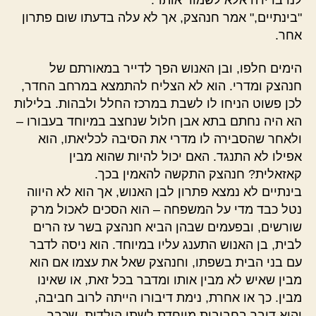
"בינתיים," אמר חנהצק, אך לא עלה בדעתו שום פתרון
אחר.
הימים חלפו, ובן האנוש הפך לדייר במאורתם של
חנהצק ומדרי. הוא לא הצליח להתמצא במרחב החדר,
לכן פשוט הניחו לו לשבת במרכז החלל ולבהות. בלילות
הא היה נחתם בתא אבן חלול שנחצב במיוחד בעבורו –
ולאחר שהסבירה לו מדרי את הסיבה לכליאתו, הוא
אפילו לא התנגד. האם יכול להיות שהוא מבין
קאזאלית? חנהצק התקשה להאמין בכך.
בינתיים לא נמצא פתרון לבן האנוש, אך הוא לא היווה
נטל כבד מדי על המשפחה – הוא הסכים לאכול מרק
שורשים, ובפעמים שבהן הביא חנהצק בשר עז הרים
לבית, בן האנוש התענג עליו במיוחד. הוא ניסה לדבר
עם בני הבית בשפתו, וחנהצק שאל את עצמו אם הוא
מבין שאיש לא מבין אותו ומדבר בכל זאת, או שאינו
מבין. כך או אחרת, נימת דיבורו הייתה לרוב חביבה,
והוא דיבר בחביבות מיוחדת לשתי הילדות, שכבר