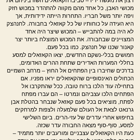
רצון את מעשה ידיו – סביבו הקאזאלים השוו ביניהם את
מכושי האבן, כל אחד מהם מקווה להתהדר במכוש חזק
ויפה יותר משל חבריו. התחרות הייתה ידידותית, אך
היא העידה על כוחותיו של כל קאזאלי בחבורה. לחנהצק
לא היה במה להתבייש – המכוש שיצר היה אחד
המצויינים שבחבורה. את המכוש המוצלח ביותר יצר
קאנור שכנו של חנהצק. כמו בכל פעם.
חמושים בכלי-נשקם החדשים, יצאו הקאזאלים למסע
בחללי המערות האדירים שתחת ההרים האדומים,
בדרכים שחיברו בין הפתחים אל החוץ – מרחב השמיים
הכחולים האינסופיים שהקאזאלים יראו מפניו. אם
בתחילה עוד הלכו ברוח טובה, ככל שהתקרבו אל
הפתחים הלכו עצביהם ונמרטו – הם עברו מפתח
לפתח, מוציאים בכל פעם קאזאל שנבחר בהטלת אבן
גרנאט לצאת אל העולם שלמעלה ולצפות למרחקים
בחיפוש אחרי עדרים של עזי-הרים. ביום השלישי
למסע, סוף-סוף מצאה החבורה עדר שכזה.
כעת היו הקאזאלים עצבניים ומורעבים יותר מתמיד –