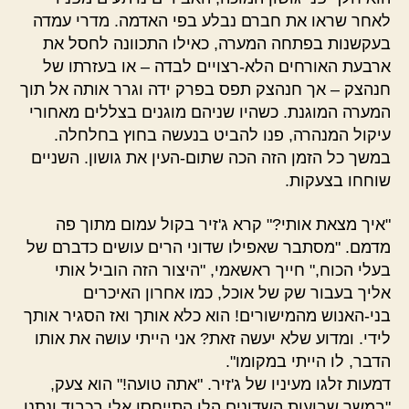
לאחר שראו את חברם נבלע בפי האדמה. מדרי עמדה
בעקשנות בפתחה המערה, כאילו התכוונה לחסל את
ארבעת האורחים הלא-רצויים לבדה – או בעזרתו של
חנהצק – אך חנהצק תפס בפרק ידה וגרר אותה אל תוך
המערה המוגנת. כשהיו שניהם מוגנים בצללים מאחורי
עיקול המנהרה, פנו להביט בנעשה בחוץ בחלחלה.
במשך כל הזמן הזה הכה שתום-העין את גושון. השניים
שוחחו בצעקות.
"איך מצאת אותי?" קרא ג'זיר בקול עמום מתוך פה
מדמם. "מסתבר שאפילו שדוני הרים עושים כדברם של
בעלי הכוח," חייך ראשאמי, "היצור הזה הוביל אותי
אליך בעבור שק של אוכל, כמו אחרון האיכרים
בני-האנוש מהמישורים! הוא כלא אותך ואז הסגיר אותך
לידי. ומדוע שלא יעשה זאת? אני הייתי עושה את אותו
הדבר, לו הייתי במקומו".
דמעות זלגו מעיניו של ג'זיר. "אתה טועה!" הוא צעק,
"במשך שבועות השדונים הלו התייחסו אלי בכבוד ונתנו