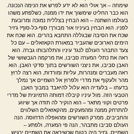
שימחה – אך אולי הוא לא ידע לפרש את הנימה הנכונה.
הוא כבר החליט שימשוך את ידו ממנה, כשלפתע משהו
בעולמו השתנה – הוא הבחין בצללית נמוכה ומרובעת
לפניו. הוא הבחין בעיניו! אור מבורך! סוף-כל-סוף! ג'זיר
שכח את הסיבה שבגללה התחבא בהרים. הוא שכח את
הימים הארוכים שהעביר במאורת הקאזאלים – עם כל
צעד התבהר העולם לנגד עיניו והתלהבותו גברה. הוא
ראה את כתלי המערה סביבו, את מרקמה הגבשושי של
האבן סביבו, את ניצני השורשים בתוך סדקי האבן. הוא
ראה מעברים ומנהרות, עליות ומורדות, הוא רצה לרוץ
מהר ולעקוף את מדרי ולפרוץ אל השמיים אך נמלך
בדעתו – בלעדיה הוא עלול להיאבד במבוך האבן
הטבעי הזה. מול עיניו קיבלה דמותה הדמיונית של מדרי
פרטים וקווי מתאר – הוא הוקיר לה תודה אך שיווע
להתרחק ממנה ומהמעקים, מהקאזאלים השלווים
והחביבים, ממרק השורשים ומהאפלה הדחוסה. הנה
העולם סביבו מתבהר, הנה פי המערה, ולפתע –
השמיים. ג'זיר היה בטוח שכשיראה את השמיים ירגיש