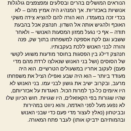
הנוראים המושלים בהרים ובסלעים ומפצפצים גולגלות
אנושיות באכזריות. אך המנהיג היה אמיץ מהם – לא
בכדי זכה במעמדו. הוא הורה להם להוציא צידה משקי
האוכף ולהגיש אותה אל השדון. חנהצק אכל בהבעת
תודה – אף כי נגעל ממזון המסעות האנושי – ולאחר
ששבע וגם לקח אספקה למשפחתו בתוך שק, פנה
והורה לבני האנוש ללכת בעקבותיו.
חנהצק דילג בין הפסגות בחוסר מודעות משווע לקושי
של הסוסים (ושל בני האנוש שנאלצו לרדת מהם מדי
פעם) לעקוב אחריו במשעולים הטרשיים. הוא היה
מעודד ביותר – הוא היה שבע ואפילו הציל את משפחתו
מרעב, ובקרוב ישיב את גושון לבני עמו. בני האנוש לא
היו איומים כל-כך למרות הכול. האגדות על אכזריותם,
שהיו שגורות בפי הקאזאלים, היו שגויות. חוש הכיוון שלו
לא נפגע מעל לפני האדמה, והוא ניווט במהירות
ובביטחון (נאלץ לעצור מדי פעם כדי שבני האנוש
ובהמותיהם ידביקו אותו) לעבר פתח המאורה.