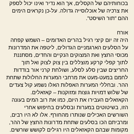
בכוחותיהם של הקסלים, אך הוא נדיר ואינו יכול לספק
את צרכיה של אוכלוסייה גדולה. על-כן נקראים הימים
ההם "תור השיסט".
אורח
היה זה יום קיצי רגיל בהרים האדומים – השמש קפחה
על הסלעים הארגמניים הגדולים, ליטפה את המדרונות
מכוסי החצץ ואת המצוקים הנקיים והחדים, מסתננת
לתוך קפלי קרקע מוצללים בין צוק לצוק ואל תוך
החריצים שבין סלע לסלע, ושולחת קרני אור בודדות
לחמם במעט-מעט את מרחבי המערות החלולות שתחת
ההר. ובחללי המערות האפלות האלו נשמע קול צעדים
של שלוש דמויות גוצות ומזוקנות – קאזאלים.
הקאזאלים העבירו את היום, כמו את רוב המים בעונה
הזו, בשיטוטים במערות ובסלעים בחיפוש אחרי
השורשים האכילים שנותרו מהחורף. אלו לא היו רבים,
ומרביתם הכו בסלעים שתחת מדרונות החצץ של ההר,
מקומות שבהם הקאזאלים היו רגילים לקושש שורשים.