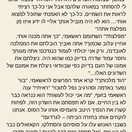
לי להסתתר במאורה שלהם! אבל אני כל-כך רציתי
לראות את השמיים, כל-כך לא האמנתי שתוכל למצוא
אותי… הוא לא היה מוביל אותך אליי לו ידע איזו מן
מפלצת אתה!"
"מפלצת?" השתומם ראשאמי, "כך אתה מכנה אותי,
אחיין עלוב שכמוך? אתה ואביך הובלתם את הממלכה
לאובדנה, ורק אני יכולתי לעמוד כנגדכם! אתה מגוחך
וחסר עמוד שדרה בדיוק כמו שהוא היה. ניצלתם את
אמונו של העם בדיוק כפי שבוודאי ניצלת את אמונם של
השדונים האלו…"
"הוד מלכותך!" קרא אחד הפרשים לראשאמי, "בור
נפער באדמה וסהרגיב נפל לתוכו!" "ראיתי!" ענה
ראשאמי בזעף, "מה אני יכול לעשות? הוא כנראה כבר
לא בין החיים. אם לא תפסתם את השדון הזה, לפחות
קשרו את הנסיך היטב והעמיסו אותו על הסוס. אנחנו
לוקחים אותו בחזרה הביתה – לגרדום!"
כשבני האנוש עלו על סוסיהם והסתלקו, הקאזאלים כבר
לא היו שם. "אל תספר שום דבר לבנות," סיננה מדרי.