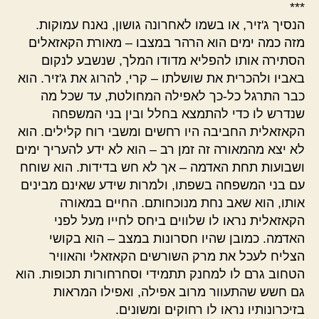
***
הנסיך ג'זיר, או בשמו לאחרונה גושון, נאנח עמוקות.
מזה כמה ימים הוא הרהר במצבו – מאורת הקאזאלים
הסתירה אותו להפליא מדודו המלך, שנשבע לנקום
באביו ולהכרית את שושלתו – קרי, להרוג את ג'זיר. הוא
כבר התרגל כל-כך לאפילה המחולטת, עד שכל מה
שנדרש לו כדי להתמצא בחלל ובין בני המשפחה
הקאזאלית החביבה היו רחשים ומשבי רוח קלילים. הוא
לא יצא מהמאורה זה זמן רב – הוא לא ידע להעריך ימים
ושבועות תחת האדמה – אך לא חש בדידות. הוא שוחח
עם בני המשפחה בשפתו, ולמרות שידע שאינם מבינים
אותו, הוא שאב נחת מנוכחותם. החיים במאורה
הקאזאלית נראו לו שלווים ביחס לחייו מעל לפני
האדמה. כמובן שהיו חסרונות במצב – הוא בקושי
הצליח לעכל את מרק השורשים הקאזאלי והאוויר
הטחוב גרם לו למחנק תתמידי וסחרחורות תכופות. הוא
גם חשש שהתעוור מרוב אפילה, ואפילו המראות
בזיכרונותיו נראו לו רחוקים ומשונים.