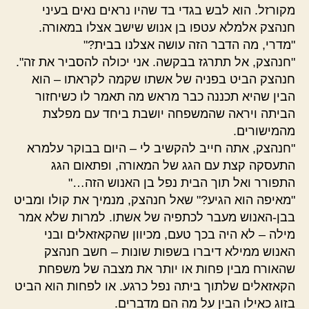
מקורזל. הוא לבש בגדי בד שהיו נראים נאים בעיני
חנהצק אלמלא עטפו בן אנוש שישב אצלו במאורה.
"מדרי, מה הדבר הזה עושה אצלנו בבית?"
"חנהצק, אל תתרגז בבקשה. אני יכולה להסביר את זה".
חנהצק הביט בפניה של אשתו שקמה לקראתו – הוא
הבין שהיא תכננה כבר מראש מה תאמר לו כשיחזור
הביתה ויראה שהמשפחה יושבת ביחד עם מפלצת
מהמישורים.
"חנהצק, אתה חייב להקשיב לי – היום בבוקר עלמרא
התעסקה קצת עם הגג של המאורה, ופתאום הגג
התפורר ואל תוך הבית נפל בן האנוש הזה…"
"מאיפה הוא הגיע?" שאל חנהצק, מנמיך את קולו ומביט
בבן-האנוש מעבר לכתפיה של אשתו. למרות שלא אמר
מילה – לא היה בכך טעם, מכיוון שהקאזאלים ובני
האנוש ממילא דיברו בשפות שונות – חשב חנהצק
שהאורח מבין פחות או יותר את מצבה של משפחת
הקאזאלים שלתוך ביתה נפל כרגע. או לפחות הוא הביט
בזוג כאילו הבין על מה הם מדברים.