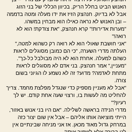
האנוש הביט בחלל הריק, בכיוון הכללי של בני הזוג
אבל לא בדיוק. חנהצק הזיז את ידו מעלה ומטה בדממה
– ובן האנוש לא נראה כאילו הוא מבחין במשהו.
"מערות אדירות!" קרא חנהצק, "את צודקת! הוא לא
רואה!"
"אני חושבת שאולי הוא לא רואה רק כשהוא למטה,"
העלתה מדרי השערה, "כי הם כמובן מסוגלים לראות
כשהם למעלה. אחרת הוא לא היה מבולבל כל-כך".
"מעניין," אמר חנהצק. בני אדם לא מסוגלים לראות
מתחת לאדמה? מדוע? זה לא נשמע לו הגיוני בשום
צורה.
"אבל לא מעניין מספיק כדי שנגדל מפלצת מחמד. צריך
להחליט מה לעשות בו, ורצוי שעה אחת קודם. יש לך
רעיון?"
מדרי הנידה בראשה לשלילה. "אם היו בני אנוש באזור,
הייתי מוציאה אותו אליהם – אבל אין שום יצור כזה
במרחק גדול מאוד מכאן. אז אני מניחה שבינתיים אין
לנו ברירה אלא לשמור אותו".