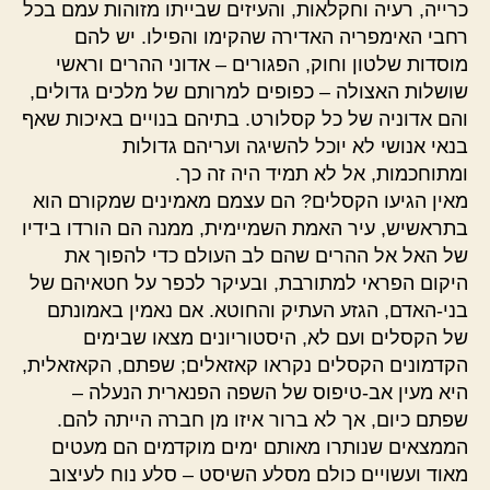
כרייה, רעיה וחקלאות, והעיזים שבייתו מזוהות עמם בכל
רחבי האימפריה האדירה שהקימו והפילו. יש להם
מוסדות שלטון וחוק, הפגורים – אדוני ההרים וראשי
שושלות האצולה – כפופים למרותם של מלכים גדולים,
והם אדוניה של כל קסלורט. בתיהם בנויים באיכות שאף
בנאי אנושי לא יוכל להשיגה ועריהם גדולות
ומתוחכמות, אל לא תמיד היה זה כך.
מאין הגיעו הקסלים? הם עצמם מאמינים שמקורם הוא
בתראשיש, עיר האמת השמיימית, ממנה הם הורדו בידיו
של האל אל ההרים שהם לב העולם כדי להפוך את
היקום הפראי למתורבת, ובעיקר לכפר על חטאיהם של
בני-האדם, הגזע העתיק והחוטא. אם נאמין באמונתם
של הקסלים ועם לא, היסטוריונים מצאו שבימים
הקדמונים הקסלים נקראו קאזאלים; שפתם, הקאזאלית,
היא מעין אב-טיפוס של השפה הפנארית הנעלה –
שפתם כיום, אך לא ברור איזו מן חברה הייתה להם.
הממצאים שנותרו מאותם ימים מוקדמים הם מעטים
מאוד ועשויים כולם מסלע השיסט – סלע נוח לעיצוב