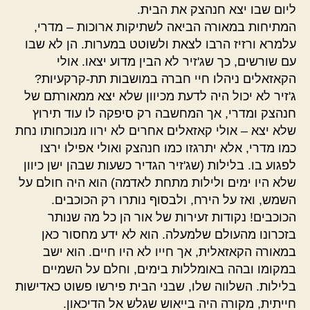
ליום שבו יצא חנהצק את הבית.
המתיחות במאורה הביאה לשתיקות ארוכות – מדרי,
עלמרא ורזיז הרבו לצאת ולשוטט במערות. הן לא שבו
עם שורשים, כך שג'זיר לא הבין מדוע יצאו. אולי
הקאזאלים ניהלו חיי חברה במושבות תת-קרקעיות?
ג'זיר לא יכול היה לדעת מכיוון שלא יצא ממאורתם של
חנהצק ומדרי, אך המחשבה רק סיפקה לו עוד תירוץ
שלא יצא – אולי קאזאלים אחרים לא ירוו מנוכחותו נחת
כמו מדרי, אלא יתרגזו כמו חנהצק ואולי אפילו ירצו
לפגוע בו. בלילות (שג'זיר הגדיר כשעות שבהן ישן כיוון
שלא היו ימים ולילות מתחת לאדמה) הוא היה חולם על
השמש, ואז על הירח, ולבסוף נותרו רק הכוכבים.
הכוכבים! נקודות זעירות של אור הן כל מה שנותר
בזכרונו מהעולם שלמעלה. הוא לא ידע מחסור כאן
במאורה הקאזאלית, אך חייו לא היו חיים. הוא ישב
במקומו ובהה באומללות בימים, וחלם על השמיים
בלילות. השלווה שלו, שבני הבית פירשו פשוט כאדישות
חייתית, מקורה היה בייאוש שגלש אל הדיכאון.