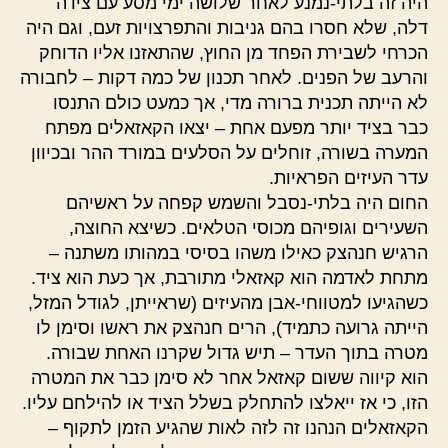
היה זה בלתי-נמנע לאחר שלושה ימי מסע עם צידה
דלה, שלא חסרו בהם גניבות והתפרצויות זעם, וגם היה
הכרחי לשבירת הפחד מן החוץ, שהתאזנו אליו הדוחק
והרעב של הפנים. לאחר תכנון של כמה דקות – לחבורה
לא הייתה תכנית ברורה מדי, אך כמעט כולם התנסו
כבר בציד יותר מפעם אחת – יצאו הקאזאלים מפתח
המערה בשורה, זוחלים על הסלעים במורד ההר ובכיוון
עדר העיזים הפראיות.
החום היה בלתי-נסבל והשמש קפחה על ראשיהם
השעירים וגופיהם מכוסי הטלאים. כשיצא החוצה,
הרגיש חנהצק כאילו משהו בסיסי במהותו משתנה –
מתחת לאדמה הוא קאזאלי מתורבת, אך כעת הוא ציד.
כשהגיעו למטווחי-אבן מהעיזים (שראייתן, לגודל המזל,
הייתה גרועה כתמיד), הרים חנהצק את ראשו וסימן לו
מטרה בתוך העדר – תיש גדול שקרנו האחת שבורה.
הוא קיווה ששום קאזאל אחר לא סימן כבר את המטרה
הזו, כי אז ייאלצו להתחלק בשלל הציד או להילחם עליו.
הקאזאלים הנהנו זה לזה לאות שהגיע הזמן לתקוף –