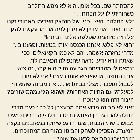
להסתתר שם. בכל אופן, הוא לא ממש התלהב
כשהוריתי לו על הפתח…"
"לא התלהב, הא?" פניו של חנהצק האדימו מאחורי זקנו
מרוב זעם. "אני עדיין לא מבין למה את מתעקשת להגן
על חיה מזוהמת שפלשה אלינו הביתה!"
"הוא לא פלש, אנחנו הכנסנו אותו בטעות, ופגענו בו,"
מדרי נראתה אשמה. "הם לא כמו הקאזאלים, כפי
שאתה וודא יודע. נראה שהנפילה הכאיבה לו".
"נמאס לי מהבדיחה הגרועה הזו!" הוא קרא, "הוציאי
אותו החוצה, או שאוציא אותו בעצמי! אני לא מוכן
לסבול תועבות אצלי בבית! את… את מבינה שהוא חי
למעלה? עם החיות האחרות? ושהוא הגיע מהמישורים?
היצור הזה הוא טינופת!"
"אני לא מבינה מדוע אתה מתעצבן כל-כך," כעת מדרי
החלה להתרגז. בן האנוש הביט בחילופי הדברים כמעט
מבועת. שתי הבנות, שעד הרגע שיחקו במאובנים בקצה
המערה, הפסיקו לשחק והביטו בהוריהם המתווכחים.
"זוכר שרזיז הביאה לכאן את שונו?"