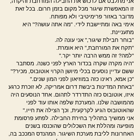
אני מתלבט אם לרכוש את החבילה המורחבת והיקרה,
זו המאפשרת שיגור מכל מקום בזמן חרום. בכל זאת
מדובר באזור פרימיטיבי ולא מפותח.
אימי באה ומתיישבת לידי. "מה אתה עושה?" היא
מתעניינת.
"בוחר חבילת שיגור," אני עונה לה.
"תקח את המורחבת," היא אומרת.
"למה? זה ממש הרבה יותר יקר."
"היה מקרה שקרה בכדור הארץ לפני כשנה. מסתבר
ששם עדיין נוסעים בכלי מיושן הקרוי אוטובוס, מכיר?"
"כן אמא, ראינו כזה במוזיאון לפני המון שנים."
"באחת המדינות ביבשת דרום אמריקה, לא זוכרת כרגע
איזו, אוטובוס כזה התדרדר לתהום. אחד הנוסעים היה
מהמושבה שלנו. המערכת שלפה אותו עוד לפני
שהאוטובוס הגיע לקרקעית, וכך הצילה את חייו."
אני ממשיך בתהליך בחירת החבילה. לפתע פרסומת
מופיעה ומהללת את השכלולים שהוכנסו בשנים
האחרונות לליבת מערכת השיגור. המהנדס המככב בה,