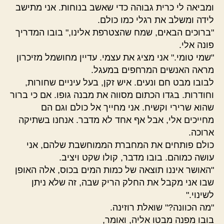
ומביאה לי כרית גבוהה כדי שאשב בנוחות. אני מתישב
לידה ומשלב את רגלי כמו כולם.
"ברוכים הבאים, שמח שהצטרפת אלינו," בובו המדריך
פונה אלי.
"שמי טומי." אני מציג את עצמי. עדיין מחושמל מזיכרון
מראה האנשים המרחפים במעגל.
לבובו מבט חם ונעים. איש זקן, בעל עיניים שחורות,
וחודרות. בגדו הכתום מסווה את מבנה גופו. אם כי ברור
שהוא שרירי וקשיח. אני מחייך אל כולם וגם הם
מחייכים אלי, אבל אף אחד לא מדבר. אנחנו בשתיקה
ארוכה.
כולם פותחים את המחברת הממוחשבת שלהם, אני
עושה כמוהם. בובו מדבר, קולו שקט ויציב.
"האושר איננו תוצאה של כמות המים בכוס, אלה האופן
שבו אני מקבל את החלק הריק שבה, זה שלא ניתן
לשינוי."
"מה הכוונה?" שואלת רוזינה.
בובו מפנה מבטו אליה, ואומר,