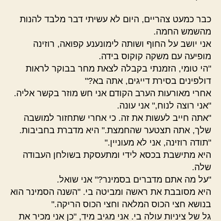
כבר כמעט צהריים, היום לא עשיתי דבר מלבד להנות
מהשמש החמה.
אני יושב על החוף ושותה לימונענע קפואה, רוזינה
מופיעה עם משקה קוקוס בידה.
"הי טומי, הזמנתי בקבלה לצאת מחר בבוקר לראות
דולפינים בסירת דייגים, אתה בא?"
אחרי מאורעות הערב הקודם אני חש מוזר בקשר אליה.
"אני רוצה לנוח," אני עונה.
"אתה חייב לעשות את זה. כי אחרי שתחזור למושבה
שלך, אתה תצטער שהחמצת." היא מדברת בחביבות.
"תודה רוזינה, אני לא מעוניין."
היא מתישבת בכסא לידי ומתעסקת בשולחן העבודה
שלה.
"על מה אתם מדברים בסמינר?" אני שואל.
היא מסובבת את ראשה ומביטה בי. "השנה הסמינר הוא
בנושא חצי הכוס המלאה וחצי הכוס הריקה."
גל של ציניות עולה בי. אני מגיב מיד, "כן אני מכיר את