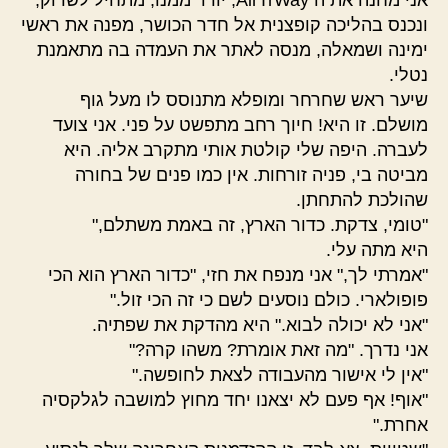
אני מחנה את ה AirTrWay, יורד ממנו, מתחיל לשרוק,
ונכנס בהליכה קופצנית אל חדר הכושר, מפנה את ראשי
ימינה ושמאלה, מנסה לאתר את העמדה בה מתאמנת
נטלי.
שיער ראש שחרחר ומופלא מתנוסס לו מעל גוף
מושלם. זו היא! חיוך רחב מתפשט על פני. אני צועד
לעברה. היפה שלי קולטת אותי מתקרב אליה. היא
מביטה בי, פניה זורחות. אין כמו פנים של בחורה
שהולכת להתחתן.
"טומי, צדקת. כדור הארץ, זה באמת משתלם,"
היא מתה עלי.
"אמרתי לך," אני מנפח את חזי, "כדור הארץ הוא הכי
פופולארי. כולם נוסעים לשם כי זה הכי זול."
"אני לא יכולה לבוא." היא מהדקת את שפתיה.
אני נדרך. "מה זאת אומרת? משהו קרה?"
"אין לי אישור מהעבודה לצאת לחופשה."
"אוף! אף פעם לא יצאנו יחד מחוץ למושבה לגלקסיה
אחרת."