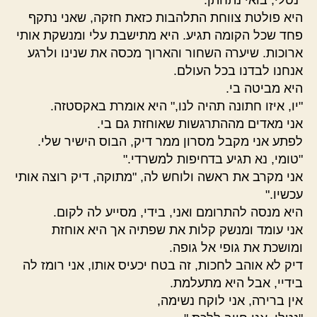
"נטלי, בואי נתחתן."
היא פולטת צווחת התלהבות כזאת חזקה, שאני נתקף
פחד שכל הקומה תגיע. היא מתישבת עלי ומנשקת אותי
ארוכות. שיערה השחור והארוך מכסה את שנינו ולרגע
אנחנו לבדנו בכל העולם.
היא מביטה בי.
"יו, איזו חתונה תהיה לנו," היא אומרת באקסטזה.
אני מאדים מההתרגשות שאוחזת גם בי.
לפתע אני מקבל מסרון ממר דיק, הבוס הישיר שלי.
"טומי, נא תגיע בדחיפות למשרדי."
אני מקרב את ראשה ולוחש לה, "מתוקה, דיק רוצה אותי
עכשיו."
היא מנסה להתרומם ואני, בידי, מסייע לה לקום.
אני עומד ומנשק קלות את שפתיה אך היא אוחזת
ומושכת את גופי אל גופה.
דיק לא אוהב לחכות, זה בטח יכעיס אותו, אני רומז לה
בידיי, אבל היא מתעלמת.
אין ברירה, אני לוקח נשימה,