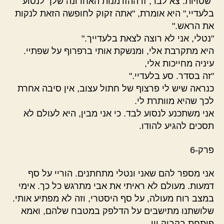
"שטויות. צא לבד, זו ההזדמנות האחרונה שלך לנסוע
בלעדיי," היא אומרת, "אתה זקוק לחופשה הזאת לנקות
את הראש."
"נטלי, אני לא רוצה לצאת בלעדייך."
היא מתקרבת אלי, ומנשקת אותי ברפרוף על שפתיי.
עיניה מחייכות אלי,
"זה בסדר. סע בלעדיי."
כנראה שיש לי פרצוף של חתול עצוב, אין סיבה אחרת
לכך שהיא מוותרת לי.
אני משתכנע לנסוע לבד. כי אני מבין, היא לעולם לא
תסכים להגיע להודו.
פרק-6
אני מספר להם שאני ונטלי מתחתנים. הוריי על סף
דמעות. מעולם לא ראיתי את אבי מתרגש כל כך. אימי
במצב רוח מעולה, על סף היסטרי, וזה לא מפתיע אותי.
שלושתנו מתישבים על הדלפק במטבח שלהם, ואמא
פותחת בקבוק יין.