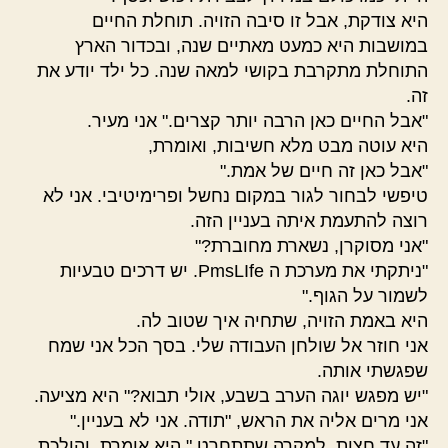
היא צודקת, אבל זו סיבה הזויה. תוחלת החיים
במושבות היא כמעט מאתיים שנה, ובכדור הארץ
התוחלת מתקרבת בקושי למאה שנה. כל ילד יודע את
זה.
"אבל החיים כאן הרבה יותר קצרים." אני מעיר.
היא עוטה מבט מלא חשיבות, ואומרת,
"אבל כאן זה חיים של אמת."
טיפשי לבחור לגור במקום נחשל ופרימיטיבי. אני לא
רוצה להתעמת איתה בעניין הזה.
"אני מסוקרן, נשארת מחוברת?"
"ניתקתי את מערכת ה PmsLIfe. יש דרכים טבעיות
לשמור על הגוף."
היא באמת הזויה, שתחיה איך שטוב לה.
אני חוזר אל שולחן העבודה שלי. בסך הכל אני שמח
שפגשתי אותה.
"יש מפגש יוגה הערב בשבע, אולי תבוא?" היא מציעה.
אני מרים אליה את הראש, "תודה. אני לא בעניין."
"זה עד חצות, למקרה שתתחרט," היא אומרת, והולכת