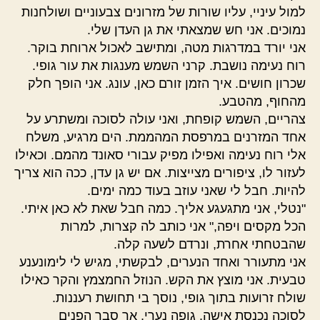
למול עיניי, עליו שורות של מזרונים צבעוניים ושולחנות
נמוכים. אני חש שמצאתי את גן העדן שלי.
אני יורד במדרגות מטה, ומתישב לאכול ארוחת בוקר.
רוח נעימה נושבת. קרני השמש מענגות את עור גופי.
שכרון חושים. איך הזמן זורם כאן, עונג. אני הופך חלק
מהחוף, מהטבע.
צהריים, השמש קופחת, ואני עולה לסוכה ומשתרע על
אחד המזרנים במרפסת המהממת. הים מרגיע, משלח
אלי רוח נעימה ואפילו מפיק עבורי סאונד מהמם. וכאילו
לעזור לו, ציפורים מצייצות. אם יש גן עדן, ככה הוא צריך
להיות. חבל לי שאני עוזב בעוד כמה ימים.
"נטלי, אני מתגעגע אליך. כמה חבל שאת לא כאן איתי.
הכל מקסים ויפה," אני כותב לה קצרות, למרות
שהבטחתי אחרת, ונרדם לשעה קלה.
אני מתעורר ואחד הנערים, לבקשתי, מגיש לי לימונענע
טבעית. אני מוצץ את הקש. הנוזל החמצמץ והקר כאילו
שולח זרועות בתוך גופי, נוסך בי תחושת רעננות.
לסוכה נכנסת אישה. גופה נערי, אך סבר הפנים