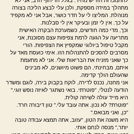
להתמכרות הזו יש מחיר. בגלל הריחוף הרב, אני לא
מתהלך במידה מספקת, ולכן עלי לבצע הליכה בצורה
מנוהלת. המליצו לי על חדר כושר, אבל אני לא מקפיד
על כך. אין לי זמן ובעיקר אין לי סבלנות.
וכך, מדי כמה חודשים, כשמערכת הבקרה האישית
מתריעה על הגעה לרמת צפיפות עצם מסוכנת, אני
מקבל טיפול ביולוגי שמקפיץ את הצפיפות. הורי
מסרבים להסכים להתנהלות הזו. אימי כועסת מאד על
כך שאני מזניח את הבריאות שלי. אני לא מתעמת
איתם, מבחינתי, הם פשוט מיושנים, לא מבינים
שהעולם הולך קדימה.
אני מחנה, נכנס לדירה, לוקח בקבוק בירה, לוגם ומשדר
הודעה לנטלי, "פוטרתי. בואי נשתגר לאיזה נופש זוגי."
היא מייד עולה לשיחה קולית.
"פוטרת? לא נכון. אתה עובד עלי." טון דיבורה חרד.
"כן, ואני מבואס."
היא משנה את הטון, "עזוב, אתה תמצא עבודה טובה
יותר," מנסה לנחם אותי.