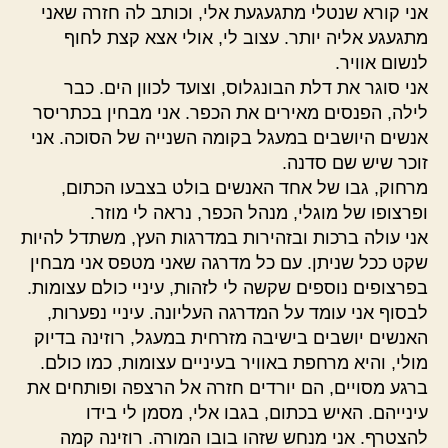
אני קורא שנטלי מתגעגעת אלי, וכותב לה חזרה שאני
מתגעגע אליה יותר. עצוב לי, אולי אצא קצת לחוף
לנשום אוויר.
אני סוגר את דלת הבונגלוס, וצועד לכוון הים. כבר
לילה, הפנסים מאירים את הכפר. אני מבחין בכתריסר
אנשים היושבים במעגל בקומה השנייה של הסוכה. אני
זוכר שיש שם סדנה.
מרחוק, גבו של אחד האנשים בולט בצבעו הכתום,
ופרצופו של מוגלי, מנהל הכפר, נראה לי מוזר.
אני עולה ברכות ובזהירות במדרגות העץ, משתדל להיות
שקט ככל שניתן. עם כל מדרגה שאני מטפס אני מבחין
בפרצופים נוספים שקשה לי לזהות, עיניי כולם עצומות.
לבסוף אני עומד על המדרגה העליונה. עיניי נפערות,
האנשים יושבים בישיבה מזרחית במעגל, רוזינה בדיוק
מולי, והיא מרחפת באוויר בעיניים עצומות, כמו כולם.
ברגע מסויים, הם יורדים חזרה אל הרצפה ופותחים את
עינייהם. האיש בכתום, בגבו אלי, מסמן לי בידו
להצטרף. אני מנחש שזהו בובו המורה. רוזינה קמה