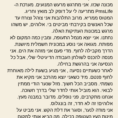
מכונה שכזו. אני מתרגש מרעש המנועים. מערכת ה-
PmsLIfe מתריעה לי על דופק לב מואץ וחריג.
המטוס ממריא. מרוב התלהבות אני צוהל וצורח עד
שכל האנשים בקירבתי מביטים בי. אלוהים, יש משהו
מרגש במכונות העתיקות האלה.
נחתנו. אני יוצא מנמל התעופה, ומבין כמה המקום לא
מפותח. מגואה אני נוסע במכונית חשמלית מיושנת.
הדרך מקבילה לחוף. מדי פעם אני מזהה את הים. אני
מנסה להכנס לשולחן העבודה הדיגיטלי שלי, אבל כל
הנסיעה אני בהרגשת בחילה.
לאחר כשעתיים נסיעה , אני מגיע בשעת לילה מאוחרת
לחוף פנטם. מיד כשאני יוצא מהרכב אני מקיא את
נשמתי. מסביב הכל חשוך. מזל שנער הודי ממתין
לבואי. הוא מוביל אותי לחדר שלי בדרך חשוכה.
אנחנו מתקרבים, פני נופלים. מדובר במבנה מעץ.
אלוהים! זה לא חדר, זה בונגלוס.
אני מודה לנער, וסוגר את דלת הקש. אני מביט על
מיטת העץ העטופה בכילה. מה הביא אותי למקום