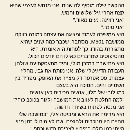
הנוקשה שלה מוסיף לה שנים. אני מנחש לעצמי שהיא
קצת אחרי גיל שלושים וחמש.
"אני רוזינה, נעים מאוד."
"אני טומי."
היא ממשיכה לעמוד ומציגה את עצמה כמורה רווקה
ממושבה M501. מסתבר, שכבר כמה שנים שהיא
מתגוררת בהודו, כך לפחות היא אומרת. היא
מהטיפוסים שמדברים כאילו הם יודעים הכול.
היא מתישבת במזרן מולי, ומיד מתעסקת עם שולחן
העבודה הדיגיטלי שלה. אני מותח את גבי, מחלץ
עצמות, פס אפרפר דק מצייר את האופק, מפריד בין
השמיים והים. הסוכה היא בעצם
כמו לובי של מלון, אנשים מכירים כאן אנשים.
"למה החלטת לעזוב את המושבה ולגור בכוכב כזה?"
אני מנסה לפתוח בשיחה חדשה.
היא מרימה את הראש ומביטה אלי, "במושבה שלי
החיים היו מנוכרים ולחוצים. שם לא היה לי זמן פנוי.
הייתי כמו כולם במירוץ לצבירת רכוש וכסף."