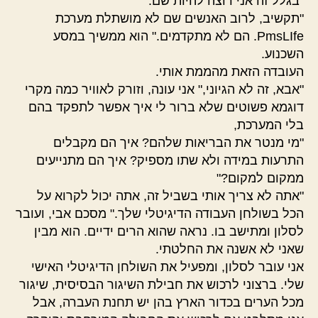
"בגלל זה אני רוצה להיות שם."
"תקשיב, לרוב האנשים שם לא מושתלת מערכת
PmsLIfe. הם לא מתקדמים." הוא ממשיך במסע
השכנוע.
העובדה הזאת מהממת אותי.
"אבא, זה לא הגיוני," אני עונה, וזורק לאוויר כמה מקרי
דוגמא פשוטים שלא ברור לי איך אפשר לתפקד בהם
בלי המערכת,
"מי מנטר את הבריאות שלהם? איך הם מקבלים
התרעות במידה ולא שתו מספיק? איך הם מתנייעים
ממקום למקום?"
"אתה לא צריך אותי בשביל זה, אתה יכול לקרוא על
הכל בשולחן העבודה הדיגיטלי שלך." מסכם אבי, ועובר
לסלון ומתישב בו. נראה שהוא הרים ידיים. הוא מבין
שאני לא אשנה את החלטתי.
אני עובר לסלון, ומפעיל את השולחן הדיגיטלי האישי
שלי. ברצוני לרכוש את חבילת השיגור הבסיסית, שיגור
מכל הערים בכדור הארץ בהן יש תחנת העברה, אבל