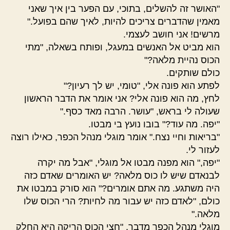
"האושר זה להשלים, בתוכי, עם הפער בין איך שאני
מאמין שהדברים צריכים להיות, לאיך שהם בפועל."
מרשים! אני חושב לעצמי.
הוא מביט אל האנשים במעגל, ופותח בשאלה, "מתי
הכוס נהיית מלאה?"
כולם שותקים.
לפתע הוא פונה אלי, "טומי, יש לך רעיון?"
לחץ, מה הוא פונה אלי? אני אומר את הדבר הראשון
שעולה לי בראש, "עושר. הרבה מאד כסף."
"יפה. מה עוד?" בובו נועץ בי מבטו.
"בריאות וחיי נצח." אומר מוגלי מנהל הכפר, כאילו רוצה
לעזור לי.
"יפה," הוא מפנה מבטו אל מוגלי, "אבל מה יקרה
לבנאדם שיש לו כוס מלאה? יש האומרים שאדם כזה
היה משתגע. מה אתם אומרים?" הוא סורק במבטו את
כולם, "לאדם כזה יש עבור מה לחיות? הרי הכוס שלו
מלאה."
מוגלי מנהל הכפר מדבר, "חצי הכוס הריקה היא החלק