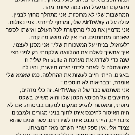
מהמקום המגעיל הזה כמה שיותר מהר.
המחשבות שלי לא מרוכזות. אני מתהלך מחוץ לבניין,
עולה על ה AirTrWay שלי, ומרחף לדירתי. פניי נפולות.
אני מדמיין את נטלי מתקשרת לכל העולם ואישתו לספר
שאנחנו מתחתנים. הרי אין לה מושג מה קרה.
"לעזאזל, בניתי על המשכורות שלי," אני מסנן לעצמי.
איך אמשיך לשלם את ההלוואה שלקחתי רק לפני חצי
שנה כדי לשדרג את מערכת ה PmsLIfe שלי? זו
שהושתלה לי לאחר לידתי היתה מיושנת, והיו לה
באגים. הייתי חייב לעשות את ההחלפה. כמו שאמא שלי
אומרת, "בבריאות לא חוסכים."
אני משתמש כבד של ה AirTrWay. זה כלי מדהים,
מתישבים על הכיסא הקטן שלו והוא משייט בשקט
מופתי, ומאפשר להגיע ממקום למקום בביטחה. אם לא
היה האיסור להיכנס איתו לתוך בניני מגורים ולמבנים
ציבוריים, הייתי נכנס איתו לשירותים. עשר שנים שהוא
צמוד אלי, אין ספק שחיי השתנו מאז המצאתו.