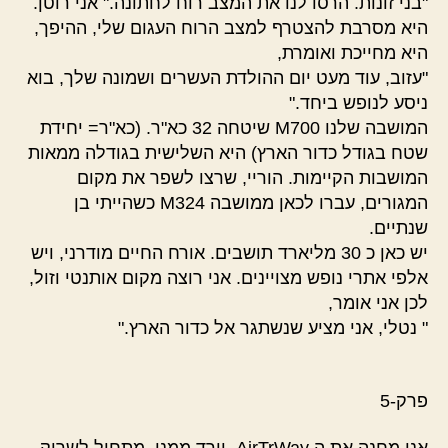
"בני זונות. הרסו לנו את המצב רוח לחתונה." אני רוטן.
היא מסרבת להצטרף למצב הרוח העגום שלי, ההיפך,
היא מחייכת ואומרת,
"עזוב, עוד מעט יום ההולדת העשרים ושמונה שלך, בוא
ניסע לנופש ביחד."
המושבה שלנו M700 שיטחה 32 כא"ר. (כא"ר= יחידת
שטח בגודל כדור הארץ) היא השלישית בגודלה ממאות
המושבות הקיימות. הוריי, שרצו לשפר את מקום
המגורים, עברו לכאן ממושבה M324 כשהייתי בן
שנתיים.
יש כאן כ 30 מליארד תושבים. אורח החיים מודרני, ויש
אלפי אתרי נופש מצויינים. אני רוצה מקום אותנטי וזול,
לכן אני אומר,
" נטלי, אני מציע שנשתגר אל כדור הארץ."
פרק-5