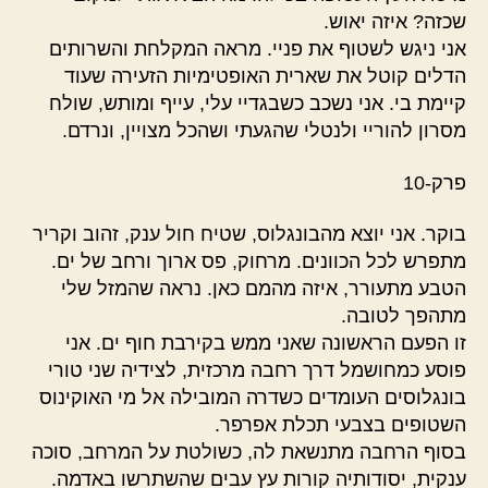
שכזה? איזה יאוש.
אני ניגש לשטוף את פניי. מראה המקלחת והשרותים
הדלים קוטל את שארית האופטימיות הזעירה שעוד
קיימת בי. אני נשכב כשבגדיי עלי, עייף ומותש, שולח
מסרון להוריי ולנטלי שהגעתי ושהכל מצויין, ונרדם.
פרק-10
בוקר. אני יוצא מהבונגלוס, שטיח חול ענק, זהוב וקריר
מתפרש לכל הכוונים. מרחוק, פס ארוך ורחב של ים.
הטבע מתעורר, איזה מהמם כאן. נראה שהמזל שלי
מתהפך לטובה.
זו הפעם הראשונה שאני ממש בקירבת חוף ים. אני
פוסע כמחושמל דרך רחבה מרכזית, לצידיה שני טורי
בונגלוסים העומדים כשדרה המובילה אל מי האוקינוס
השטופים בצבעי תכלת אפרפר.
בסוף הרחבה מתנשאת לה, כשולטת על המרחב, סוכה
ענקית, יסודותיה קורות עץ עבים שהשתרשו באדמה.