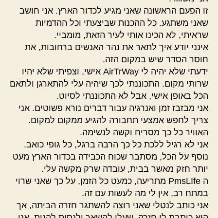
זו הפעם הראשונה שאני מגיע לכדור הארץ. אני חושב
שאני משתגע. כל ההכנות שביצעתי וכל ההדמיות
שראיתי, לא הכינו אותי לעיר הזאת, מומביי.
אינני יודע איך לתאר את נהר האנשים ברחובות, את
חוסר הסדר שיש במקום הזה.
ידעתי שלא יהיה לי AirTrWay אישי, וצפיתי שלא יהיו
שרותי מקום. התכוננתי לכך שיהיה עלי להתארגן ולתאם
הכל באופן אישי, אבל לא התכוננתי לסיוט.
אני מבזבז זמן ואנרגיה עבור דברים נורא פשוטים. אני
צריך לחפש אמצעי תחבורה להגיע ממקום למקום.
האוויר כל כך מסריח וקשה לנשימה.
אני לא רגיל ללכת כל כך הרבה ברגל, כל גופי כואב.
נוסף על הכל, מסתבר שכוח הכבידה בכדור הארץ מעט
יותר חזק מאשר בבית, עובדה שרק מקשה עלי.
ה PmsLIfe מתריעה, כמעט כל הזמן, על כך שאני שרוי
במתח רב, אין לי מה לעשות עם זה.
אני כותב לנטלי שאני רוצה להשתגר חזרה הביתה, אך
היא כותבת לי חזרה, שעלי להשאר ולנסות להנות. אני