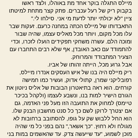
מיילס התגלה בוקר אחד מת באוהלו, ולצד ראשו
בקבוק ריק של רעל עכברים. פתק קצר מתחת למיטתו
ציין "לא יכולתי יותר לדעת מי אני. סילחו לי."
התאבדותו של מיילס הכתה במחנה כרעם. זעקות שבר
עלו מכל מקום, ויותר מכל מאליס עצמו, שהיה שבור
ומוכה הלם. עשרה משחקי תפקידים הועלו לזכרו, וכדי
להתמודד עם כאב האובדן, אף שלא רבים התחברו עם
הצעיר המתבודד והמרוחק.
אבל גרוע מכל, הייתה זהותו של אביו.
ריק מיילס היה בנו של איש העסקים אנדרו מיילס,
רפובליקני שמרן, קתולי אדוק, ועשיר כמו חמישה
קורחים. הוא ראה בתיאטרון הבובות של אליס ניוטון את
הגורם הישיר למות בנו, ונשבע לעצמו (ולקהל בכיכר
טיימס) למחוק את התועבה הזו מעל פני האדמה, גם
אם יצטרך לרוקן לשם כך כל סנט מחשבון הבנק שלו.
הוא החל ללבוש שק על גופו, להסתובב ברחובות לא
מגולח ולא רחוץ. "כך אשאר," נהם בפני כל מי שהיה
מוכן לשמוע, "עד שייעשה צדק. עד שהאשמים במות בני