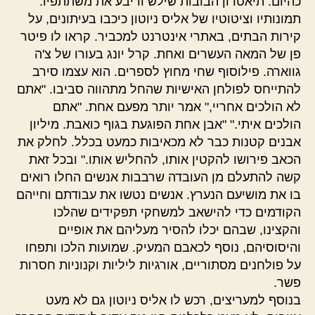
כהיום. תיאטרון הבובות שילש וריבע את משתתפיו.
תמונותיו וציטוטיו של אליס ניוטון כיכבו בעיתונים, על
קירות הבתים, באתרי אינטרנט למכביר. קראו לו פיטר
פן של המאה העשרים ואחת. קרל יונג בעורו של צ'ה
גווארה. פילוסוף שחי מחוץ לספרים. הוא עצמו סירב
להתייחס לפולחן האישיות שהחל מתהווה סביבו. "אתם
לא הולכים אחריי," אמר יותר מפעם אחת. "אתם
הולכים איתי." "אבן אחת הפוגעת בגוף כואבת. מיליון
אבנים קטנות כבר לא מכאיבות כמעט בכלל. לחלק את
הכאב פירושו להקטין אותו, להחליש אותו." ובכל זאת
קשה להתעלם מן העובדה שרבבות אנשים החלו רואים
בו את מושיעם הנערץ. אנשים נטשו את עבודתם וחייהם
הקודמים כדי להישאב למשחקי תפקידים שהלכו
והקצינו, שבהם יכלו להסיר מעליהם את אופיים
והיסוסיהם, נוסף לכאבם המעיק. שמועות הלכו ותפחו
על פולחנים מסתוריים, אורגיות ליליות וקנוניות חסרות
פשר.
בנוסף למעריצים, רכש לו אליס ניוטון גם לא מעט