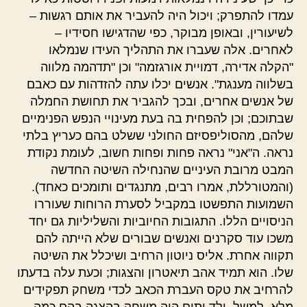
עמדו להתפרק; ויכול היה להעביר את אותם רגשות –
לשיעורין, ובאופן מבוקר, כפי שהדגישו חסידיו –
לאחרים. אלה שעברו את התהליך העידו שנמלאו
"הקלה אדירה, דמויית אורגזמה" וכן "תדהמה מלווה
בשלווה מענגת". אנשים יכלו עתה להזדהות עם כאבם
של אנשים אחרים, ובכך להגביר את תחושת החמלה
שבתוכם; וכן להפחית בה בעת מעינויי הנפש הפנימיים
שלהם, מהסוליפסיזם החולני ששלט בהם כעריץ בלתי
נראה. ה"אני" נראה פחות ופחות חשוב, לעומת נקודת
המבט מרובת העיניים שהנחילה השיטה החדשה
(והמטורללת, אמרו רבים, מתנגדים ותומכים כאחד).
השמועות התפשטו במקביל לסערת הרוחות שעוררו
הניסויים הללו. התגובות החיוביות והשליליות גם יחד
משכו עוד סקרנים ואנשים שבורים שלא הייתה להם
תקווה אחרת. אליס ניוטון הרחיב ושיכלל את השיטה
שלו. הוא תמיד אהב תיאטרון והצגות; וכעת עלה בדעתו
להרחיב את טקס העברת הכאב לכדי משחק תפקידים