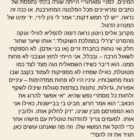
המינים. לפניי ומאחוריי הייתה שורה בלתי נתפסת של
כתבים ומראיינים מכל הפלנטה המחורבנת, או ככה זה
נראה. "יש לך חמש דקות," אמר לי ג'ון לירי, יד ימינו של
המנהיג הדגול.
מקרוב אליס ניוטון נראה דומה להפליא לווילי וונקה
מהסרט "צ'רלי בממלכת השוקולד." אותו שיער שחור
חלק ואי נוחות בחברת זרים (או בני אדם). לא הספקתי
לשאול הרבה – ובכלל, אני הייתי לחוץ ועצבני לא פחות
ממנו. הוא דיבר כשידו השמאלית נעה מצד לצד כמו
מטוטלת, כאילו שפתיו לא מספיקות לעמוד בקצב שבו
נעות מחשבותיו. עיניו היו לא פחות ממדהימות – עיניים
אפורות, גדולות, נתונות בצדפות סגולות שיכלו לשקף
ולחוות כל מסתרי נפש שהיא. "אי אפשר להרוג את
הכאב," הוא אמר חרש, מביט בי בביישנות, כאילו אני
הוא המפורסם מבין שנינו, "רק לחלוק אותו. ולהבין
אותו. לפעמים צריך להזדהות טוטלית עם מישהו אחר
כדי להקל את המשא שלו. וזה מה שאנחנו עושים כאן.
תגיד את זה להם?"