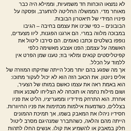
לא נמצאו הוכחות חד משמעיות, וממילא היה כבר
מאוחר מדי. הממשלה החליטה להתערב, ופסקה על
פינויו המידי של תיאטרון הבובות.
הבובונים – כפי שכינו את עצמם בחיבה – הגיבו
במבוכה מלווה במרי. הם ארגנו הפגנות, ליוו מצעדים,
נופפו בשלטים וכתבו נאומים. הם סירבו ליטול את
האשמה על עצמם; הפנו אצבע מאשימה כלפי
קפיטליסטים קנאים ומלאי בוז; טענו שמן הפרט אין
ללמוד על הכלל.
אך מה שפגע בהם יותר מכל הייתה שתיקתו המוזרה של
אליס ניוטון. את הכאב הזה הוא לא יכול לעקור מתוכו:
הוא באמת ראה את עצמו כאשם במותו של הצעיר,
ושום מילות נחמה או תוכחה לא הצליחו לשכנע אותו
אחרת. הוא התרחק מידידיו וממעריציו, הליט את פניו
בצללים, כשדמעות אילמות מכתימות את פניו החיוורות.
חסידיו ניהלו את המאבק בשמו, אך תמיכת ההמונים
הייתה מהם והלאה, כשהתברר שמנהיגם מסרב ליטול
חלק במאבק או להשמיע את קולו. אנשים החלו לתהות