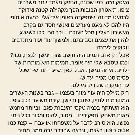
העסק הזה, כפי שכונה, החזיק מעמד יותר משרבים
ציפו. תיאטרון הבובות הפך מקהילה קטנה ואדוקה
לכמעט מדינה, שתפקדה באופן אידיאלי, כמעט אוטופי.
היו להם לא מעט מעריצים ואנשי חסד גם בקרב
העשירון העליון מכל העולם – וכך הם יכלו לשגשג,
להזין את עצמם וסביבתם, ולמשוך עוד ועוד מתנדבים
וזקוקים לעזרה.
אבל רק אדם תמים היה חושב שזה יימשך לנצח, נכון?
וכמו שסבא שלי היה אומר, תמימות היא מותרות של
ילדים. אז זה נמשך. אבל. כאן מגיע ה"עד ש-" שכל
פסימיסט מכיר. עד ש-.
עד המקרה של ריק מיילס.
ריק מיילס היה עוף מוזר בעצמו – גבר בשנות העשרים
המוקדמות לחייו, שתקן וביישן, קירח משיער בכל גופו.
הוא השתתף בכמה טקסי "העברת כאב" וביותר מחמש
מאות משחקי תפקידים – מסור, להוט ומכור בכל נימי
נפשו. הוא סירב לדבר על משפחתו או עברו – קצת כמו
אליס ניוטון בעצמו, ונראה שהדבר גבה ממנו מחיר.