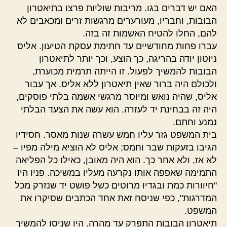
האם יש דברים בגו. מריבות שוליות פרצו בתיאטרון
הבובות, וחבריו, מעורערים מרגשות זרים ומכאבים לא
להם, החלו להטיח האשמות זה בזה.
עברו פחות מחודשיים עד חתימת עסקת הטיעון. אליס
ניוטון יודה בהריגה, כך הוצע, וכך יותר לתיאטרון
הבובות להמשיך לפעול. זו הייתה תרמית מכוערת,
ולכולם היה ברור שאין תיאטרון ללא אליס. אך עבור
אליס, שהיה נואש ומיוסר מרגשי אשמה בלתי פוסקים,
היה זה בבחינת יד לעזרה. הוא עשה את הצעד הבלתי
נמנע וחתם.
בית המשפט גזר עליו חמש עשרה שנות מאסר. חסידיו
הגיבו בזעקות שבר וחמס; אליס לא הוציא מילה מפיו –
לא אז, ולא אחר כך. הוא היה מאובן, כאילו כל הפליאה
התמימה שאפפה אותו נקרעה מעליו במשיכה. פניו היו
"חיוורות כמת ובגדיו מרוטים כשל פושט יד שנזרק מכל
המדרגות", כפי שניסח זאת אחד הכתבים שסיקרו את
המשפט.
תיאטרון הבובות התפרק עד מהרה. היו שניסו להמשיך