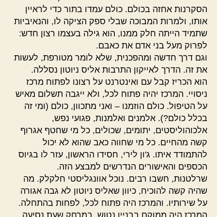
הסקרנות אחזה בכולם. כולם עמדו בתור כדי לראיין
אותו, ולמרות המבוכה שבלי ספק הציקה לו, והנאיביות
שתמיד הייתה חלק ממנו, הוא גילה בעצמו רצון חדש:
לפרוק מעל בני אדם את כאבם.
וגם דרך חדשה ומהפכנית, שלא לומר מטורפת, לעשות
את זה. הדרך לאייקון התרבות אליס ניוטון נסללה.
הוא הכריז קבל עם ואינטרנט על רצונו לפתוח מרכז
ניסויי. המרכז יהיה פתוח לכל, ולא ייגבה תשלום מאיש
על הטיפול. כולם הוזמנו – ואני מתכוון, כולם (ומי זה
בכלל כולם?). אלמנים ואלמנות, פגועי נפש,
אלכוהוליסטים, יתומים, שכולים, כל מי שחטף אגרוף
קשה מהחיים. כל מי שחווה כאב שהוא לא יכול
להתמודד איתו. ג'ון לירי, חסידו הראשון, עזר לו בגיוס
הכספים והאישורים הנדרשים למבצע הזה.
שרלטנות, חשבו רבים. נוכל אוונגליסטי חלקלק. מה
שהיה קשה להוכיח, כיוון שאליס ניוטון לא גבה אגורה
על שירותיו. והמרכז היה פתוח לכל, לפחות בהתחלה.
המרכז היה ממוקם בבניין נטוש, במרחק שעת נסיעה