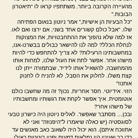
מהעיירה הקרובה ביותר. משתתפיו קראו לו "תיאטרון
הבובות."
"כל הבעיות הן אישיות," אמר ניוטון בנאום הפתיחה
שלו. "אבל כולם קשורים אחד בשני, אם ירצו ואם לאו.
אז למה שלא נהפוך את ההתחבטויות, את המצוקות
לנחלת הכלל? למה לנו להישאר כבולים בבשרנו-אנו,
במחשבותינו הרעילות? לא צריך להתחפש כדי להיות
מישהו אחר. אפשר לתת את העול שלנו, למחות אותו
מהמחשבה, להשאיל אותו לידיד, שבתמורה ייתן לנו
קצת משלו. לחלוק את הסבל, לא להניח לו לחנוק
אותנו!"
הזוי. אידיוטי. חסר אחריות. נכון? זה מה שחשבו כולם
אוטומטית. איך אפשר לקחת את רגשותיו ומחשבותיו
של מישהו אחר?
ובכן… מסתבר שאפשר. לאליס ניוטון היה כישרון טבעי
לסוגסטיה (יש כאלה שיאמרו ל"היפנוזה" ואני לא
אתווכח איתם). הוא יכול היה לשאוב כאב מאנשים עד
כדי כך שעיניו היו נמלאות דמעות ופניו רוטטות כאילו