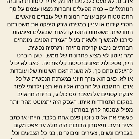
אויבים. לא מעט כלכלנים חזו נזק אדיר ליסודות החברה
הנורמליים – כמה מפעלים וחברות מצאו עצמם על סף
התמוטטות עקב עזיבה המונית של עובדים מיואשים,
חסרי קידום או עניין במשרה שרק סיפקה את משכורתם
החודשית. משפחות התפרקו לאחר שבעלים ואימהות
סירבו להמשיך ולשאת בעול העמדת הפנים. מומחים
חברתיים ניבאו קריסה מהירה ורגרסיה נפשית.
"מר ניוטון לא מציע פתרונות של ממש," טען רוברט
הייז, פסיכולוג מאוניברסיטת קליפורניה. "כאב לא יכול
להיעלם סתם כך, לא משנה האם השיטות שלו עובדות
או לא. כאב הוא צורך חיוני במערכת הנפשית של כל
אדם. התגובה של החברה אליו היא רצון ילדותי לפזר
אבקת קסמים על משבר פסיכולוגי, בריחה מהאויב
במקום התמודדות איתו. העסק הזה יתמוטט מהר יותר
מפיל שמנסה לרוץ במרתון."
פגשתי את אליס ניוטון פעם אחת בלבד. הייתי אז כתב
צעיר ורעב. תיאטרון הבובות היה מלא עד אפס מקום
בגברים ונשים, צעירים ומבוגרים, בני כל הצבעים וכל