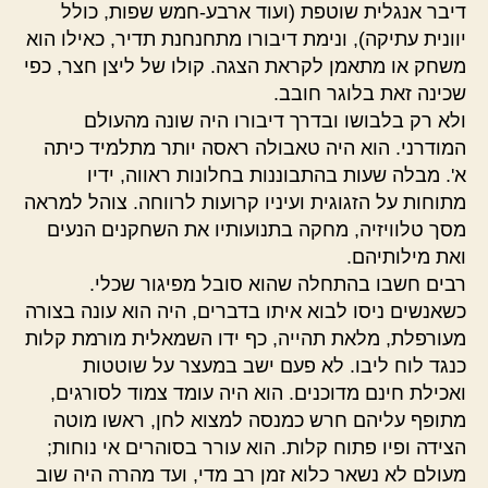
דיבר אנגלית שוטפת (ועוד ארבע-חמש שפות, כולל
יוונית עתיקה), ונימת דיבורו מתחנחנת תדיר, כאילו הוא
משחק או מתאמן לקראת הצגה. קולו של ליצן חצר, כפי
שכינה זאת בלוגר חובב.
ולא רק בלבושו ובדרך דיבורו היה שונה מהעולם
המודרני. הוא היה טאבולה ראסה יותר מתלמיד כיתה
א'. מבלה שעות בהתבוננות בחלונות ראווה, ידיו
מתוחות על הזגוגית ועיניו קרועות לרווחה. צוהל למראה
מסך טלוויזיה, מחקה בתנועותיו את השחקנים הנעים
ואת מילותיהם.
רבים חשבו בהתחלה שהוא סובל מפיגור שכלי.
כשאנשים ניסו לבוא איתו בדברים, היה הוא עונה בצורה
מעורפלת, מלאת תהייה, כף ידו השמאלית מורמת קלות
כנגד לוח ליבו. לא פעם ישב במעצר על שוטטות
ואכילת חינם מדוכנים. הוא היה עומד צמוד לסורגים,
מתופף עליהם חרש כמנסה למצוא לחן, ראשו מוטה
הצידה ופיו פתוח קלות. הוא עורר בסוהרים אי נוחות;
מעולם לא נשאר כלוא זמן רב מדי, ועד מהרה היה שוב