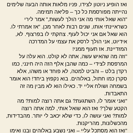
ואז הופיע ניוטון לצידו, פניו מלאות אותה הבעה שלימים
נהייתה מפורסמת כל כך – פליאה תמימה.
"הוא שאל אותי מה אני הולך לעשות," אמר לירי
כשראיינתי אותו, שנים רבות לאחר מכן. "אז אמרתי לו.
הוא שאל אם אני יכול לעוף. צחקתי לו בפרצוף. לא,
אידיוט, אני הולך לרסק את עצמי על המדרכה
המזדיינת. אז תעוף ממני!
"וזה מה שהאיש עשה, אתה לא קולט. הוא עלה על
המרפסת לצידי – כמה שהבן אלף הזה היה חינני, כמו
רקדן בלט – והביט למטה, לא פוחד או משהו, אלא
סקרן כמו חתול, באלוהים. בוא נקפוץ ביחד! הוא אומר
בשמחה ושולח אליי יד. כאילו הוא לא מבין מה זה
התאבדות.
"ואני אומר לו, השתגעת? גם אתה רוצה למות? מה
הקטע שלך? ואז הוא שואל אותי, למה אתה רוצה
למות? ואני עושה לו, כדי שלא יכאב לי יותר. מהבדידות,
מהכשלונות, מהריקנות.
"ואז הוא מסתכל עליי – ואני נשבע באלוהים ובנו ואימו