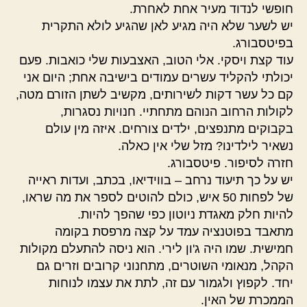
חופשי לנדוד מעיר אחת לאחרת.
יש לשער שלא היה מגיע לאן שהגיע לולא התקרית
בפיטסבורג.
עוד קצת ויסקי. אלי הטוב, האצבעות שלי כואבות. פעם
יכולתי להקליד עשרים עמודים בישיבה אחת; היום אני
קם כל עשר דקות לשירותים, מקשיב לשתן הזורם מטה,
לקולות הרחוב הנוהם מתחתיי. חנויות נסגרות,
בקבוקים מתנפצים, ילדים צורחים. איזה מין עולם
נשאיר לילדינו? מזל שלי אין כאלה.
חזרה לסיפור. פיטסבורג.
יש על כך תיעוד נרחב – בווידיאו, בכתב, ועדות ראייה
של לפחות 50 איש, כולם להוטים לספר את מה שראו,
להיות חלק מאגדת ניוטון כפי שהפך להיות.
מתאבד בפוטנציה עמד על קצה מרפסת בקומה
חמישית. שמו היה ג'ון לירי. הוא ניסה להתעלם מקולות
הקהל, מנאומי השוטרים, מתחנוני קרובים וזרים גם
יחד. לקפוץ ולגמור עם זה, לתת את עצמו לנוחות
הממכרת של האין.