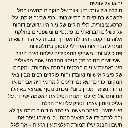
יבואו על עונשם."
סוללה של עורכי דין וצוות של חוקרים מטעמו החל
לפשפש בחוקיות ה"התיישבות", כפי שכינה אותה, על
קרקע ציבורית. תלי תילים של נייר היו גדושים דוחות
על כשלים תברואתיים, פיננסיים ומשפטיים בחלקת
אלוהים הקטנה הזו. לתיאטרון הבובות לא היו הרשאות
ממנהל הבריאות הפדרלי לעסוק ב"חלטורות
פסיכולוגיות"; משחקי התפקידים שלהם הינם בגדר
"שעשועים מסוכנים"; הניסוי החברתי שהם מפעילים
הינו "אחיזת עיניים הרסנית וחסרת אחריות"; "מקרים
של פיצול אישיות ואובדן זהות פוקדים רבים מבין באי
המקום, כדי כך שאינם יודעים לומר מי היה אביהם או
מיהו הנשיא המכהן כיום". מכתב נוסף שנמצא באוהלו
המיותם של מיילס המנוח הטיל את האשמה ישירות על
אליס ניוטון עצמו, וטרק עליו את הדלת.
היו שטענו, לאחר מעשה, כי כתב היד היה דומה אך לא
זהה לכתב ידו של הצעיר המת, וכי מישהו ניפח את
חשבון הבנק שלו תמורת העלמת עין רגעית – אך לאלו