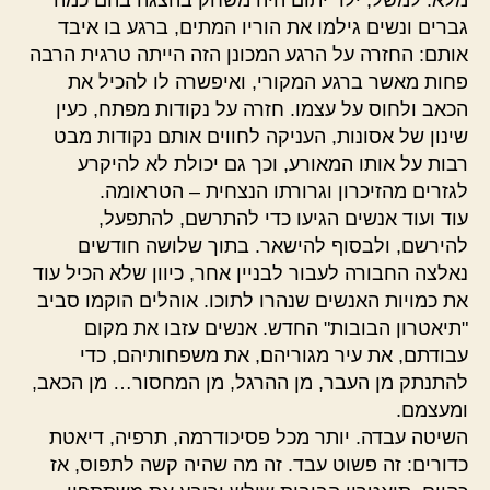
מלא. למשל, ילד יתום היה משחק בהצגה בהם כמה
גברים ונשים גילמו את הוריו המתים, ברגע בו איבד
אותם: החזרה על הרגע המכונן הזה הייתה טרגית הרבה
פחות מאשר ברגע המקורי, ואיפשרה לו להכיל את
הכאב ולחוס על עצמו. חזרה על נקודות מפתח, כעין
שינון של אסונות, העניקה לחווים אותם נקודות מבט
רבות על אותו המאורע, וכך גם יכולת לא להיקרע
לגזרים מהזיכרון וגרורתו הנצחית – הטראומה.
עוד ועוד אנשים הגיעו כדי להתרשם, להתפעל,
להירשם, ולבסוף להישאר. בתוך שלושה חודשים
נאלצה החבורה לעבור לבניין אחר, כיוון שלא הכיל עוד
את כמויות האנשים שנהרו לתוכו. אוהלים הוקמו סביב
"תיאטרון הבובות" החדש. אנשים עזבו את מקום
עבודתם, את עיר מגוריהם, את משפחותיהם, כדי
להתנתק מן העבר, מן ההרגל, מן המחסור… מן הכאב,
ומעצמם.
השיטה עבדה. יותר מכל פסיכודרמה, תרפיה, דיאטת
כדורים: זה פשוט עבד. זה מה שהיה קשה לתפוס, אז