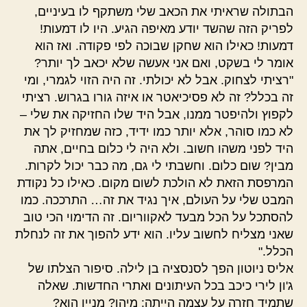
הבתולה שראיתי את הכאב שלי משתקף לו בעיניים,
לפריק הזה שהשד יודע מאיפה הגיע. היו לו דמעות!
דמעות! כאילו הוא שחקן שבוכה לפי פקודה. ואז הוא
אומר לי בשקט, ואם אני אעשה שלא יכאב לך יותר?
"רציתי לצחוק. אבל לא יכולתי. זה היה הזוי לגמרי, ומי
זה בכלל? זה לא פסיכיאטר או איזה גורו בגרוש. רציתי
לקפוץ ולהיפטר ממנו, אבל היד שלו החזיקה את שלי –
לא כמו סוהר, אלא יותר כמו ידיד, כזה שמחזיק לך את
היד לפני משהו חשוב. ולא היה לי כלום בחיים, אתה
מבין? שום כלום. וחשבתי לי גם, מה כבר יכול לקרות.
המרפסת הזאת לא הולכת לשום מקום. כאילו כל נקודת
המבט שלי על העולם, איך נגיד את זה… התרככה. כמו
להסתכל על הכל מבעד לאקווריום. זה הדימוי הכי טוב
שאני מצליח לחשוב עליו. הוא ידע להפוך את זה לנחלת
הכלל."
אליס ניוטון הפך לסנסציה בן לילה. סיפור הצלתו של
ג'ון לירי כיכב בכל העיתונים ואתרי החדשות. שאלה
שתמיד חזרה על עצמה הייתה: מיהו? מניין הוא?