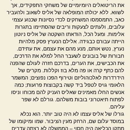
את הריטואלים היומיומיים של משחקי התפקידים, אך
לשווא. ללא יכולתו המופלאה של אליס לשאוב ולהעביר
כאב, התמסמסו המשחקים לכדי נסיונות שכנוע עצמי
עלובים, ולעתים לצעקות וריבים שהסתיימו בתגרות
אלימות. ומעל הכל, הודאתו השקטה של אליס ניוטון
הייתה עבורם כבגידה. אלילם הנערץ פסק מלהיות
נערץ, נטש אותם, מנע מהם את עצמם, את עתידם.
חבורות של בובונים לשעבר החל למלא את הדרכים,
את הכבישים, את הערים, בדרכם חזרה לעולם שהפנה
להם כתף קרה או פה מלא בוז וקללות. מקרים של
הידרדרות לאלכוהוליזם וטירוף הפכו נפוצים; המשמר
הלאומי גויס לטפל ביד קשה בקבוצות פרועות; כמה
אנשים החלו מאמינים שאליס העניק להם מכוחו וניסו
לפתוח תיאטרוני בובות משלהם. גורלם לא שפר
עליהם.
גורלו של אליס עצמו לא היה טוב יותר. הוא נכלא
במוסד עלום שם, הרחק מעין הציבור. שמו ומיקומו של
מתקן הכליאה היה חסוי – הממשלה לא רצתה עדרים