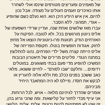
של מאמינים ומעריצים מטורפים שינסו אולי לשחרר
אותו כאיכרים זועמים העולים על מצודה. אבל נכון
להיום, אין איש היודע היכן הוא. הוא נעלם כשם שהופיע
– אגדי, תמהוני, ללא הסבר.
עברו מאז שלושים ואחת שנה, ועדיין שרידי השפעתו של
אליס ניוטון מורגשים בכל, ולא לטובה. הפיקוח על
האזרחים הודק. תנועות פרו-ניוטוניות הוצאו אל מחוץ
לחוק. אגודות חופשיות בוטלו. תקופת הפריחה של
אליס הייתה קצרה משל ילדי הפרחים, נהגו להתלוצץ
במחנה הנגדי. פליטים מרירים של תיאטרון הבובות
המשיכו להופיע מדי פעם בבתי משוגעים, במוטלים
רדומים… וחלקם "שבו לסורם" – לחיים ששנאו, מלאי
כאב ששכב בפנים ככלב מת וללא אלוה להעריץ או
לבקש את חסדו. מיילס לא היה המתאבד היחיד
מביניהם.
אומרים שהדרך לגיהינם מלאה – אויש, לכל הרוחות.
אני עייף מכדי לחזור על קלישאות. ומה שהכי גרוע בהן,
זה שהן לא מפסיקות להיות נכונות. אליס, אליס, הלוואי