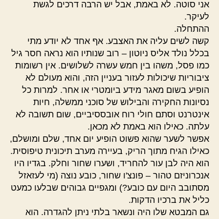
אני סוטה. לא באמת, אבל יש הרבה דרכים לגשת
לעיקר.
ההתחלה.
קשה לשים עליה את האצבע. אף אחד לא יודע מתי
בכלל נולד אליס ניוטון – רוב שנותיו הוא נראה חסר גיל
כמו פסל, משהו בין חמש עשרה לשלושים. אין רשומות
ציבוריות שיכולות לעזור בעניין הזה, והוא מעולם לא
הופיע בשום מאגר מידע ביומטרי או אחר. למרות כל
נסיונות החקירה והבילוש של סוכני ממשלה, חיות
אינטרנט וסתם חולי רוח אובססיביים, שום תשובה לא
עלתה. כאילו הוא באמת לא מכאן.
אפשר לשער שהוא פשוט הופיע יום אחד, שלם ומושלם,
כאילו הגיח מתוך הריק, בעיירה מערב תיכונית טיפוסית.
הוא היה לבן עור להחריד, ושערו שחור וחלק. בגדיו היו
אנכרוניזם טהור – פונצ'ו שחור, כובע נוצה (מי לעזאזל
מסתובב היום עם כובע?) ומגפיים גבוהים שבלעו כמעט
כליל את ברכיו הדקות.
גם המבטא שלו היה ונשאר בלתי ניתן להגדרה. הוא