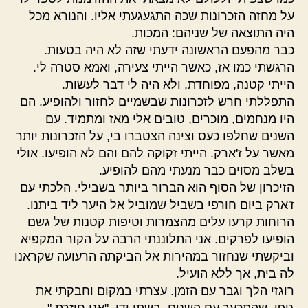
על מחזה הזכרונות שכה התגעגעתי אליו. והנורא מכל
היה התוצאה של שניהם: המכות.
כבר מהפעם הראשונה ידעתי שזה לא היה בטעות.
הרגשתי כמו אז, כאשר הייתי צעירה, ואמא סטרה לי.
הייתי קטנה, מפוחדת, ולא היה לי דבר לעשות.
התפללתי חרש לזכרונות שבשמיים לחזור ולהופיע. הם
היו מנחמים, מוכרים, טובים אלי מאז ומתמיד. עם
השנים שחלפו כעס וצינה הצטברו בי, על הזכרונות יותר
מאשר על ז'ארק. הייתי זקוקה להם והם לא הופיעו. אולי
בשלב מסוים כבר מנעתי מהם להופיע.
הזיכרון של הסוף הוא הברור ביותר בשבילי. הלכתי עם
ז'ארק ביום חורפי בשביל שמוביל אל היער ליד ביתנו.
הרוחות קרעו עלים מהצמרות וטיפות קטנות של גשם
הופיעו לפרקים. אני התלוננתי הרבה על הקור המקפיא
וביקשתי שנחזור במהירות אל הביקתה הרעועה שקראנו
לה בית, אך ללא הועיל.
רוגזי הלך וגבר עם הזמן. עצרתי במקום וחבקתי את