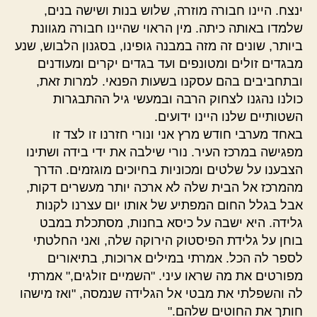
ינצח. היינו חבורה מוזרה, שלוש בנות ושישה בנים,
שלמדו באותה כיתה. מין הראוי שהיינו חבורה מגוונת
ביותר, שונים זה מזה במבנה גופינו, בסגנון הלבוש, שנע
מבגדים זולים ומטונפים ועד בגדים יקרים ומעודנים
ובתחביבים בהם עסקנו בשעות הפנאי. למרות זאת,
כולנו נהגנו לצחוק הרבה ובמעשי גיל ההתבגרות
השטותיים שלנו היינו ידועים.
באחד מערבי חודש מרץ אני ונורי חזרנו זו לצד זו
מפגישה במרכז העיר. נורי שילבה את ידי בידה ושתינו
הצבענו על שלטים ומכוניות בחיוכים מוגזמים. הדרך
מהמרכז אל הבית שלה לא ארכה יותר מעשרים דקות,
אבל בגלל החום המפתיע של אותו יום עצרנו לקנות
גלידה. היא ישבה על כיסא בחנות, מסתכלת במבט
בוחן על גלידת הפיסטוק הירוקה שלה, ואני החלטתי
לספר לה הכל. אמרתי במילים ארוכות, בתיאורים
מפורטים את מה שראו עיני. "השמיים זולגים," אמרתי
לה והשפלתי את מבטי אל הגלידה שנמסה, "ואז מישהו
חותך את החוטים שלהם."