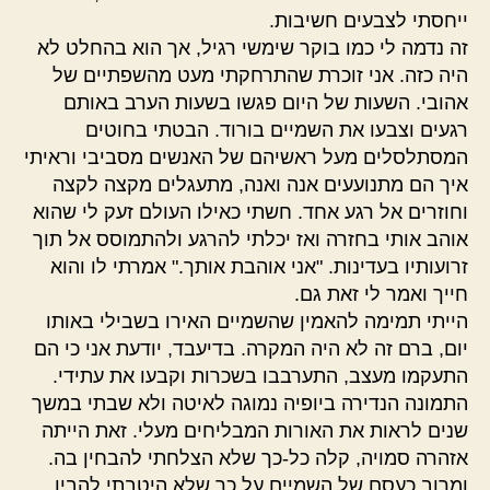
ייחסתי לצבעים חשיבות.
זה נדמה לי כמו בוקר שימשי רגיל, אך הוא בהחלט לא
היה כזה. אני זוכרת שהתרחקתי מעט מהשפתיים של
אהובי. השעות של היום פגשו בשעות הערב באותם
רגעים וצבעו את השמיים בורוד. הבטתי בחוטים
המסתלסלים מעל ראשיהם של האנשים מסביבי וראיתי
איך הם מתנועעים אנה ואנה, מתעגלים מקצה לקצה
וחוזרים אל רגע אחד. חשתי כאילו העולם זעק לי שהוא
אוהב אותי בחזרה ואז יכלתי להרגע ולהתמוסס אל תוך
זרועותיו בעדינות. "אני אוהבת אותך." אמרתי לו והוא
חייך ואמר לי זאת גם.
הייתי תמימה להאמין שהשמיים האירו בשבילי באותו
יום, ברם זה לא היה המקרה. בדיעבד, יודעת אני כי הם
התעקמו מעצב, התערבבו בשכרות וקבעו את עתידי.
התמונה הנדירה ביופיה נמוגה לאיטה ולא שבתי במשך
שנים לראות את האורות המבליחים מעלי. זאת הייתה
אזהרה סמויה, קלה כל-כך שלא הצלחתי להבחין בה.
ומרוב כעסם של השמיים על כך שלא היטבתי להבין