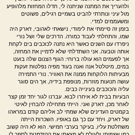
ולהעריך את המתנה שניתנה לי, חדלו המחזות מלהופיע
מול עיני ונותרתי להביט בשמיים רגילים, פשוטים
ומשעממים למדי.
בזמן זה סיימתי את לימודי, נישאתי לאהובי, ז'ארק היה
שמו, והתחלתי לעבוד כמורה. הדרכים שלי ושל נורי
ניפרדו עם השנים כאשר היא נתנה לכוכבים בים לקחת
אותה וטבעה. אני השתדלתי שלא לדמיין את המחזה,
אך לפעמים הוא עולה ברוחי: הגוף הצנום שלה בועט
במים, מיטלטל אנה ואנה בעוד מפיה נפלטות זעקות
מבעיתות הלוקחות ממנה את האוויר. נורי התמירה
עושה תנועות מוזרות, מנופפת בידיה, אך הים סוגר
עליה והכוכבים בעינייה כבים.
הבעיות בבית לא איחרו לבוא. עברנו לגור יחד זמן קצר
לאחר מכן, ז'ארק ואני. הייתי מתחילה להבחין לאיטי
בקמטים העדינים שלא שמתי לב אליהם קודם במראהו
של ז'ארק, ויחד עם כך גם באופיו. השכרות הייתה
משתלטת עליו, בעיקר בערבי חמישי. הוא לא היה קשוב
כמו שצפיתי ולעולם לא מצאתי את ההזדמנות לספר לו