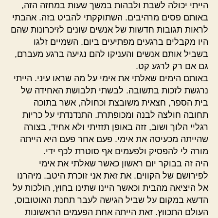
הייתי יכולה לשבת ולבהות במשך שעות במחזה הזה,
באותם פסים מרהיבים. השתוקקתי להביט בזה. אהבתי
לראות תגובות חדשות של אנשים שונים לזיכרונות שהם
היו מקבלים ברגעים מפתיעים ביום. השמיים זלגו
בשביל אותם אנשים והעניקו להם נגיעה ברגע מעברם,
גם אם רק לרגע קט.
באותם הימים שאלתי את אימי על מה שראו עיני. הייתי
נרגשת לזכות בתשובה. לבשתי תלבושת האחידה של
בית הספר, חצאית משובצת וכחולה, אשר בתוכה
תחובה חולצה לבנה ומכופתרת. התנדנדתי על כריות
רגליי הלוך ושוב, זזה באופן תזזיתי ולא אחיד, בצורה
שהייתה מכעיסה את אימי. פעם אחר פעם היא הייתה
מורה לי להפסיק ולפעמים אף סוטרת לכף ידי.
היה זה בבוקר יום ראשון כאשר שאלתי את אימי
לפירושם של הקווים. את זאת אני זוכרת היטב. מיהרנו
אל היציאה מהבית וכאשר היינו שתינו בחוץ, הולכות על
הדשא במקום על שביל הגישה לעבר תחנת האוטובוס,
העולם התכווץ. זאת הייתה אחת הפעמים הראשונות