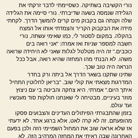
נורי הקשיבה בשתיקה. כשסיימתי לדבר זרקתי את
הגלידה שנמסה בשעה שדיברתי. נורי סיימה את הגלידה
שלה וקנתה גם בקבוק מים קרים להמשך הדרך. לקחתי
מידה את הבקבוק הקריר והצמדתי אותו אל המצח
בהקלה. במקום לסטור לי, כמו שאימי עשתה, נורי
חשבה למספר שניות ואז אמרה: "אני רואה בים
כוכבים." זה היה מטלטל לגלות שאני לא היחידה שרואה
משהו. לא הבנתי מהו המחזה שהיא רואה, אבל ככל
הנראה היה טוב שכך.
שתינו שתקנו בשאר הדרך אל ביתה ורק בחדר
המדרגות מצאתי את קולי שוב. "בריאן לחלוטין התחיל
איתך היום." אמרתי. היא צחקה והביטה בי עם ניצוץ
מוזר בעיניים, מבטיחה לי שאנחנו חולקות סוד מעכשיו
ועד עולם.
בזמן שהתבגרתי הפיתולים העדינים והצבועים פסקו
מהופעתם. זה לא קרה לאט, אלא ברגע אחד. לא ידעתי
אז שלא אראה שוב את המחול השמיימי הזה ולכן בפעם
האחרונה שבה ראיתי את המחזה המרהיב הזה, לא