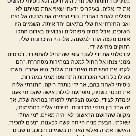
בעיניים החומות של נורי. היא חייכה ולא ניסיתי להושיט
את ידי אליה, בעיקר כי ידעתי שאף אחת מאיתנו לא
תצליח לאחוז באחרת. נורי החזירה את מבטה אל הים
ואני החזרתי את שלי בתיאום יחד איתה. השמיים היו
חשוכים, אבל פסים מפותלים וצבועים באדום חתכו
אותם מקצה אחד למשנהו. אלו היו הזיכרונות שלי,
רחוקים מהישג ידי.
עירסלתי את ידי לעבר גופי שהתחיל להתפורר. רסיסים
ממני צנחו אל החול למטה במהירות מסחררת. "הם
לקחו את הנשימות האחרונות שלנו", היא אמרה. חשתי
כאילו כל חוטי הזכרונות התרופפו ממני במהירות.
ניסיתי לאחוז בהם, אך ידי נותרה ריקה. החזרתי אליה
את מבטי בשנית, מופתעת לגלות אישה שהכרתי פעם
עומדת לצידי. כמעט הצלחתי להאחז במראה שלה, אך
זה אבד בין מדפי הזכרונות. חייכתי אליה בתמימותי,
מקווה שהרושם הראשוני לא יהיה מאיים. "מי את?"
שאלתי. הבעת פניה הייתה קשה לפענוח. "נעים להכיר",
האישה אמרה ואלפי האורות בשמיים והכוכבים שבים