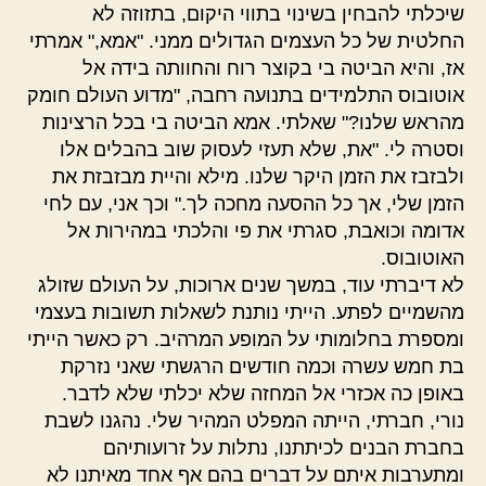
שיכלתי להבחין בשינוי בתווי היקום, בתזוזה לא
החלטית של כל העצמים הגדולים ממני. "אמא," אמרתי
אז, והיא הביטה בי בקוצר רוח והחוותה בידה אל
אוטובוס התלמידים בתנועה רחבה, "מדוע העולם חומק
מהראש שלנו?" שאלתי. אמא הביטה בי בכל הרצינות
וסטרה לי. "את, שלא תעזי לעסוק שוב בהבלים אלו
ולבזבז את הזמן היקר שלנו. מילא והיית מבזבזת את
הזמן שלי, אך כל ההסעה מחכה לך." וכך אני, עם לחי
אדומה וכואבת, סגרתי את פי והלכתי במהירות אל
האוטובוס.
לא דיברתי עוד, במשך שנים ארוכות, על העולם שזולג
מהשמיים לפתע. הייתי נותנת לשאלות תשובות בעצמי
ומספרת בחלומותי על המופע המרהיב. רק כאשר הייתי
בת חמש עשרה וכמה חודשים הרגשתי שאני נזרקת
באופן כה אכזרי אל המחזה שלא יכלתי שלא לדבר.
נורי, חברתי, הייתה המפלט המהיר שלי. נהגנו לשבת
בחברת הבנים לכיתתנו, נתלות על זרועותיהם
ומתערבות איתם על דברים בהם אף אחד מאיתנו לא