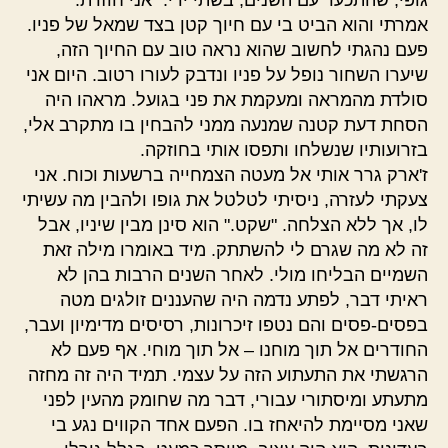
גופי, שהתכער עם השנים, בשתי ידי. "אני חוזרת."
אמרתי והוא הביט בי עם חיוך קטן בצד שמאל של פניו.
פעם נהגתי לחשוב שהוא נראה טוב עם החיוך הזה,
שיערו השחור נופל על פניו ונדבק לעורו רטוב. היום אני
סולדת מהמראה ומעקמת את פני בגועל. מראהו היה
הסחת דעת קטנה שמנעה ממני להבחין בו מתקרב אלי,
בזרועותיו שנשלחו ותפסו אותי בחוזקה.
ז'ארק גרר אותי אל מעטה הצמחייה ברשעות וכוח. אני
צעקתי לעזרה, ניסיתי לטלטל את גופו ולהבין מה עשיתי
לו, אך ללא הצלחה. "שקט." הוא סינן מבין שיניו, אבל
זה לא מה שגרם לי להשתתק. מיד באומרו מילה זאת
השמיים הבליחו מולי. לאחר השנים הרבות בהן לא
ראיתי דבר, לפתע נדמה היה שהעננים זולגים מטה
בפסים-פסים והם נטפו זיכרונות, רסיסים מדימיון ועבר,
החודרים אל תוך מוחנו – אל תוך מוחי. אף פעם לא
הרגשתי את התעתוע הזה על עצמי. תמיד היה זה מחזה
מתעתע ומיסתורי עבורי, דבר מה שחומק מהעין לפני
שאני מסיימת להיאחז בו. הפעם אחד הקווים נגע בי