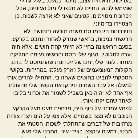
בעדינות. הוא היה עצוב, מיוסר כמעט, בגלל גורלי
שמימש לבוא. החיים לא חלפו לי מול העיניים, אבל
זיכרונות מסוימים, קטעים שאני לא ארצה לשכוח, כן
הצטיירו בדימיוני.
הזיכרונות היו כמו סם משנה תודעה ותחושה. לא
הרגשתי במכות, בראשי שנזרק לאחור ונחבט בקרקע.
בפעם הראשונה בחיי לא הייתי קהת חושים, אלא חיה
וערה לחלוטין. הגוף שלי תסס והרגשה נעימה החליקה
מתחת לעור שלי, זרם של זיכרונות שהתמוסס לי בדם.
הקולות המעומעמים של ז'ארק נעלמו במהירות. בקושי
הספקתי להביט בחוטים שאחזו בי, התחילו להרים אותי
למעלה אל עבר השמים וניתקו את הקשר שלי מהעולם.
אף אחד לא יהיה כאן בשביל לשמור את זכרוני בליבו
לאחר שהם יקחו אותי.
לפתע עמדתי על חוף הים, מרחפת מעט מעל הקרקע.
הכוכבים לא נצצו בשמיים, אלא צפו על הים ויצרו צורות
מרהיבות של דברים שהתחלתי לשכוח. הסטתי את
מבטי, דמעות עיקצצו בצידי עיני. המבט שלי פגש