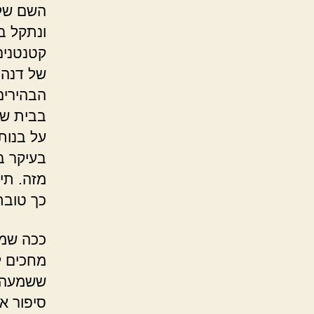
השם שלה
ונתקל ב
קטנטנים
של דנה 
הבהירים
בבית של 
על בנות
בעיקר ב
מזה. תי
כך טובת
ככה שמע
מחכים ל
ששמעה מ
סיפור אמ