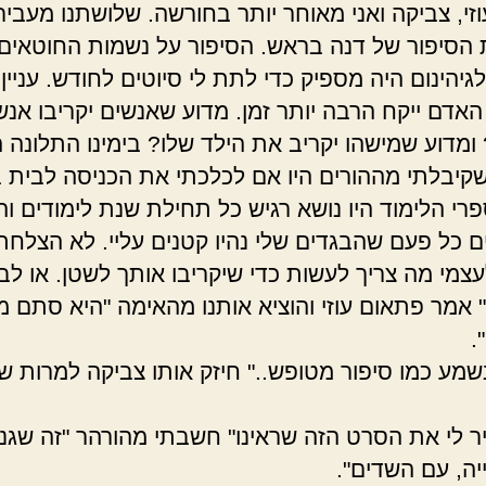
וזי, צביקה ואני מאוחר יותר בחורשה. שלושתנו מעביר
 הסיפור של דנה בראש. הסיפור על נשמות החוטאים
יהינום היה מספיק כדי לתת לי סיוטים לחודש. עניין
האדם ייקח הרבה יותר זמן. מדוע שאנשים יקריבו אנש
ומדוע שמישהו יקריב את הילד שלו? בימינו התלונה ה
שקיבלתי מההורים היו אם לכלכתי את הכניסה לבית ב
פרי הלימוד היו נושא רגיש כל תחילת שנת לימודים וה
ם כל פעם שהבגדים שלי נהיו קטנים עליי. לא הצלחת
צמי מה צריך לעשות כדי שיקריבו אותך לשטן. או לב
" אמר פתאום עוזי והוציא אותנו מהאימה "היא סתם 
.
 נשמע כמו סיפור מטופש.." חיזק אותו צביקה למרות 
יר לי את הסרט הזה שראינו" חשבתי מהורהר "זה שגנב
ה, עם השדים".