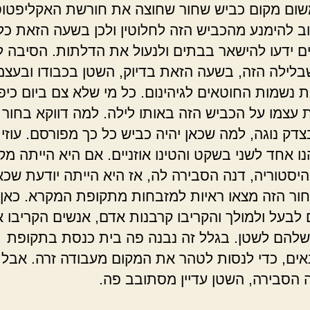
שום מקום כביש שחור שחוצה את חורשת האקליפטוס
ב להימנע מהכביש הזה לחלוטין ולכן בשעה הזאת כל
ם ידעו להישאר בבתים ולנעול את הדלתות. הסיבה ל
בלילה הזה, בשעה הזאת בדיוק, השטן בכבודו ובעצמו
ת נשמות החוטאים לגיהינום. כל מי שלא צם ביום כיפו
 עצמו על הכביש הזה באותו לילה. למה דווקא בחור 
דק נוגה, למה שכאן יהיה כביש כל כך מפורסם. עוזי,
נו אחד לשני בשקט והטינו אוזניים. אם היא הייתה מ
היסטוריה, דנה הסבירה לה, אז היא הייתה יודעת שכאן
חור הזה מצאו ראיות למזבחות מתקופת המקרא. כאן 
לבעל ולמולך והקריבו קרבנות אדם, אנשים הקריבו 
שלהם לשטן. בגלל זה נבנה פה בית כנסת בתקופת
ים, כדי לנסות לטהר את המקום מעבודה זרה. אבל 
ה הסבירה, השטן עדיין מסתובב פה.