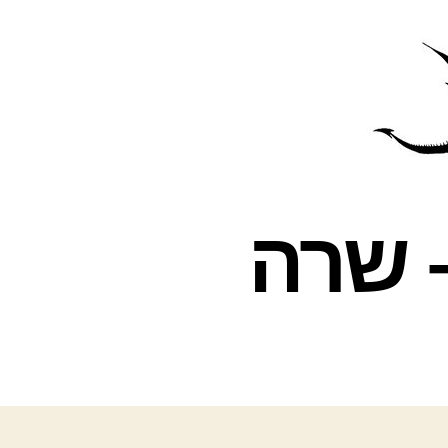
פרס
עינת
– שרה