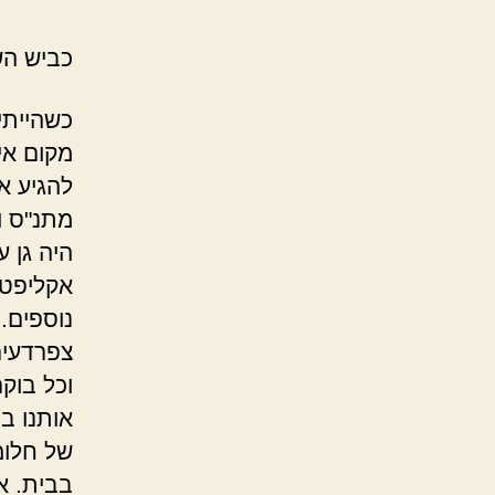
כביש הש
כשהייתי 
מקום אי
להגיע א
מתנ"ס ו
היה גן 
אקליפטו
נוספים.
צפרדעים
וכל בוק
אותנו בב
של חלומו
בבית. א