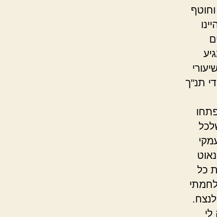
וחוטף
ינו
ם
יע
יעורי
י תנ"ך
תחו
לכל
מקי
נאוט
ת כל
לחמתי
נצח.
לי