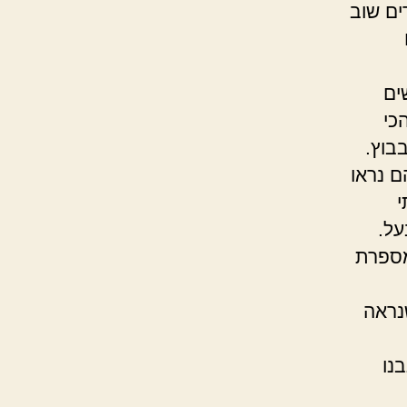
ים שוב
ים
כי
בוץ.
ם נראו
י
על.
מספרת
שנראה
נו