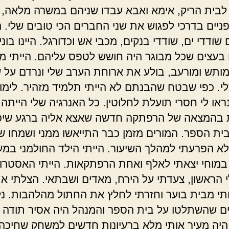
לבית הריק, אימא ואבא עבדו שניהם במשרה מלאה, 
ניים בדרכי לפגוש את שני החברים הכי טובים שלי. הי
ודדי ים, שודדי בנקים, מכבי אש וכדורגל. היינו בוני
בעצים שכל מבוגר היה חושש לטפס עליהם. הייתי מג
ותש ומורעב, בולע את ארוחת הערב שלי ונרדם על ש
י. כפי שבטח שהבנתם לא הייתי תלמיד מזהיר. לימוד
ראו לי חסרי תועלת לחלוטין. כל האנרגיה שלי הייתה
 בהמצאה של הרפתקה חדשה שאצא אליה ברגע שיפ
ית הספר. המורים מזמן כבר התייאשו ממני ושמחו ש
א הפרעתי למהלך השיעור. הייתי הילד החולמני במע
במוחי יצאתי לאלף ואחת הרפתקאות. הייתי האסטרו
 הראשון, צעדתי על הירח, מאדים ושבתאי. הצלתי א
 מבית בוער וחזרתי לחלץ את החתול מהלהבות. נ
 שהשתלטו על בית הספר והמנהל היה אסיר תודה ל
היה מעיר אותי מלא ברעיונות חדשים למשחק שחיכה 