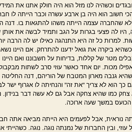
בגדים וכשהיה לנו מזל הוא היה חולק אתנו את המידע
הכי חשוב הוא היה בן ארבע עשרה וכבר הייתה לו חבר
לא שהחברה עצמה הייתה משהו להתגאות בו. דנה הי
 היו לה פצעי בגרות על הגב ותמיד לבשה את אותן 
ת. למרות כל זה היא התנהגה כאילו יש לה הרבה יות
כשהיא ביקרה את גואל ידענו להתרחק. אם היינו נשאר
בלים מטר של קללות, בדיחות על חשבוננו ואם היינו 
אפילו מכות. יום אחד כאשר עוזי סרב לשתות מבקבוק
 שהיא גנבה מארון המטבח של הוריהם, דנה החליטה 
 כך הוא לא צריך "את זה" והנחיתה לו אגרוף ישר לב
 צחק כמו שהיא צחקה אבל גם לא עשה דבר בנידון. נ
 הכועס במשך שעה ארוכה.
תה נוראית, אבל לפעמים היא הייתה מביאה אתה חב
עוזי, ובין החברות של נמנתה נוגה. נוגה. כשהייתי א