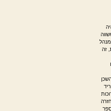
יה
שווה
מנהל
 זה
השכן
ריד
וכות
חזרה
ספר