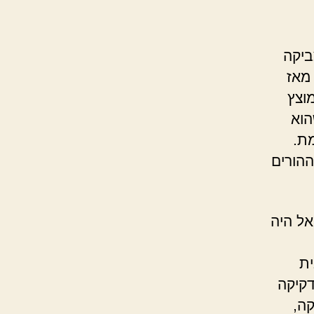
ביקה
 מאז
וצץ
הוא
ת.
ההורים
אל היה
ית
דקיקה
קה,