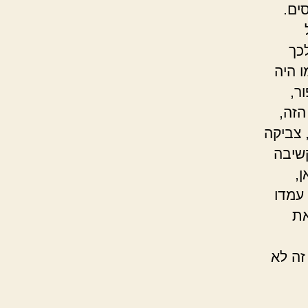
ים.
כך
 היה
ר,
הזה,
 צביקה
קשיבה
,
עמדו
את
זה לא