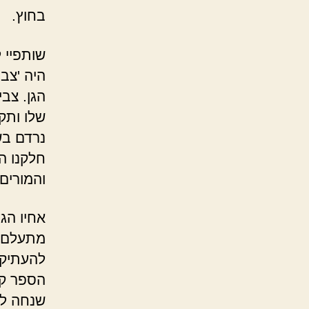
בחוץ.
שותפיי ל
היה 'צבי
הגן. צב
שלו ותק
נרדם בש
חלקנו הכ
והמורים 
אחיו הג
מתעלם מ
להעתיק 
הספר קי
שנחה לו