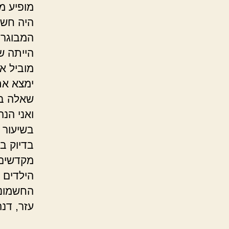
מופיע מ
היה חשו
המבוגרי
הייתה ש
מוביל א
ימצא את
שאלה בצ
ואני הנה
בשיעור 
בדיוק ב
מקדשים 
הילדים 
החשמונא
עזר, דנ