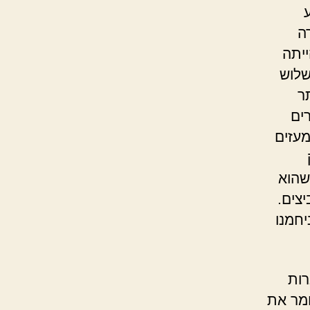
ה
יתה
שלוש
ר
ים
מעזים
שהוא
יצים.
יחמנו
רות
ומר את