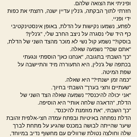
ופיניתי את הצואה שלהם.
חזרתי לתוך הבקתה, ג'נלין עדיין ישנה, רחצתי את כפות
ידי ופניי.
לפתע, נשמעו נקישות על הדלת, באופן אינסטינקטיבי
כף היד שלי נסגרה על ניצב החרב שלי, "ג'נלין?
בוסקו?" נשמע קול נשי לא מוכר מהצד השני של הדלת,
"אתם שם?" נשמעה שאלה.
"כן" השבתי בתגובה, "אנחנו כאן" הוספתי ונגעתי
בכתפה של ג'נלין, היא התעוררה מיד והתיישבה על
שפת המיטה.
"כמה זמן ישנתי?" היא שאלה.
"שעתיים וחצי בערך" השבתי בחיוך.
"אני יכולה להיכנס?" נשמעה שאלה הצד השני של
הדלת, "הדאג'ה שלחה אותי" היא הוסיפה.
"כן" השבתי, "את מוזמנת להיכנס".
הדלת נפתחה באיטיות ובפתח עמדה חצי-אלפית זהובת
שיער שהייתה לבושה במכנס שהגיע על מתחת לברך
שלה וחולצה נטולת שרוולים עם מחשוף נדיב במיוחד,