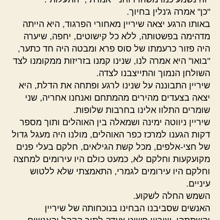
"כן" אמרה ג'נלין בחיוך.
באותו הרגע יצאה שיריין מאחורי הפרגוד, היא הייתה
מדהימה בפשטותה, ללא כל קישוטים, יחפה, שיערה
היה פזור כרעמתו של סוס פרא ומבטה היה חד כתער,
"בואו" היא אמרה לנו, שנינו קמנו בזריזות ממקומנו לצד
השולחן הנמוך והתייצבנו לצדה.
שיריין התבוננה על שנינו לרגע ופתחה את הדלת, היא
יצאה בצעדים מהירים מהמתחם ואנחנו אחריה, שני
שומרים התלוו אלינו בחרבות שלופות.
שיריין ניווטה ימינה ושמאלה בין האוהלים ותוך מספר
דקות הגענו למרכז כפר האוהלים, מולנו היה מעגל גדול
של חצי-אלפים, מכל קשת הגילאים, חלקם בעלי פנים
מקועקעות וחלקם לא, כמעט כולם היו עירומים למחצה
וחלקם היו עירומים לגמרי, התאמצתי שלא ללטוש
עיניים.
השמש החלה לשקוע.
האנשים שסביבנו הבחינו בנוכחותה של שיריין