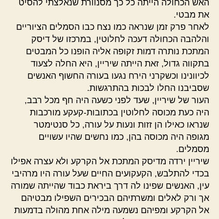
האש הכחולה הייתה כל כך מסנוורת שנאלצתי להסיט
את מבטי.
לאחר פרק זמן שנראה כמו נצח כבו הסמלים הציוריים
והלהבה הכחולה דעכה לחלוטין, במרכזו של דיסק
המתכת נותרה דמות זקופה אליה הופנו כל המבטים
בתקווה גדול, זאת הייתה שיריין, היא החלה לצעוד
לכיוונינו וכשקרני הירח נגעו בעורה החשוף האנשים
שסביבנו החלו לבכות בהתרגשות.
העור של שיריין, שעד לפני כשעה היה חף מכל רבב,
היה כעת מכוסה לחלוטין בכתובות-קעקע מורכבות
שנראו כאילו הן זזות ונעות על עורה, כל סנטימטר
מגופה היה מכוסה בהן, כמו נחשים שהיו עשויים
מסמלים.
שיריין ירדה מדיסק המתכת אל הקרקע ולא עצרה אפילו
בכדי להתלבש, הקעקועים החיים שעל עורה היו מרהיבי
עין, האנשים שפינו לה דרך ביראת כבוד שהייתה שמורה
אך ורק לאלים ומשרתיהם הבכירים השפילו מבטיהם
אל הקרקע ומפיהם נשמעה מילה אחת מהולה בדמעות