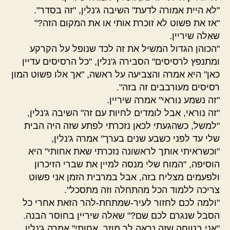
"לא היית אמורה לדעת" השיבה ג'נלין, "זה בסדר".
"אז את פשוט לא זוכרת אותי או את המקום הזה?"
שאלה שיריין.
"הכוהן הגדול המשיל את זה לכד שנופל על הקרקע
ומתנפץ לרסיסים" הסבירה ג'נלין, "כל הרסיסים עדיין
כאן" היא אמרה והצביעה על ראשה, "אך אלו פשוט המון
רסיסים מעורבבים זה בזה".
"זה נשמע נוראי" אמרה שיריין.
"זה נוראי, אבל לומדים לחיות עם זה" השיבה ג'נלין,
"למשל, כשהגעתי לכאן נזכרתי לפתע שזה היה הבית
שלי עד לפני כשבע שנים בערך" אמרה ג'נלין,
"וכשראיתי אותך לראשונה נזכרתי שאת אחותי" היא
הוסיפה, "המוח שלי מנסה למיין את שברי הזיכרון
ולפעמים מצליח בזה, אבל במרבית הזמן אני פשוט
צריכה ללמוד הכל מהתחלה וזה מתסכל".
"ולמה לכם לחזור לעיר-שמתחת-להר הזאת אחרי כל
הסבל שנגרם לכם שם?" שאלה שיריין בחוסר הבנה.
"אני בטוחה שזה נראה לך מוזר, אחותי" אמרה ג'נלין