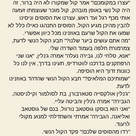
"עצרו במקומכם!" אמר קול שמקורו לא היה ברור, זה
היה קול נשי באופן מובהק, קול מוכר שעוצמתו זעזעה
אותי מכף רגל ועד ראש, עצרנו את הסוסים וניסינו
להבין מהיכן מגיע הקול, הסוסים התנהגו כאילו כלל לא
שמעו את הקול שרעם באוזנינו מכל כיוון אפשרי.
"מה אתם עושים ביער שלנו?" תבע הקול הנשי לדעת,
צמרמורת חלפה בעמוד השדרה שלי.
"אנא, סלחי לנו, גבירה נעלה" אמרה ג'נלין, "אנו שני
הרפתקנים בדרכנו לווטרדיפ, תעינו בדרך, אין לנו כל
כוונות זדון" היא הוסיפה.
"שמותיכם המלאים?" תבע הקול הנשי שהדהד באוזנינו
לדעת.
"ג'נלין אולקסייה סטארבורן, בת לסולמור וקילניסטה,
הגבירה" אמרה ג'נלין והביטה עליי.
"ואני הוא בוסקו גוסטאב נורוול, בנם של גוסטאב
ואליאנה, הגבירה" אמרתי והשתדלתי למנוע מקולי
לרעוד.
"רדו מהסוסים שלכם!" פקד הקול הנשי.