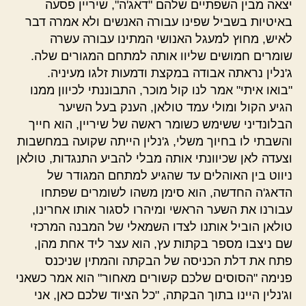
יצאה מבין השפתיים שלהם "דאג'ה", שיריין פסעה
באיטיות בשביל שפינו עבורה האנשים ולא אמרה דבר
לאיש, מחוץ למעגל האנושי המתינו עבורה עשרה
שומרים חמושים שליוו אותה למתחם המגורים שלה.
ג'נלין נראתה אבודה במקצת ודמעות זלגו מעיניה.
"בואו איתי" אמר לנו קול מוכר, התבוננתי לכיוון ממנו
הגיע הקול ומולי עמד טולאן, הענק בעל השיער
הבלונדיני ששימש כשומר ראשה של שיריין, הוא חייך
והשבתי לו בחיוך משלי, ג'נלין הייתה שקועה במחשבות
וצעדה לאן שכיוונתי אותה מבלי להביע התנגדות, טולאן
ניווט בין האוהלים עד שהגיע למתחם המגודר של
הדאג'ה החדשה, הוא סימן משהו לשומרים שפתחו
עבורנו את השער הראשי ומיהרו לסגור אותו אחרינו,
טולאן הוביל אותנו לצדו השמאלי של המבנה המרכזי
שם ניצבו מספר בקתות עץ, הוא עצר ליד אחת מהן,
פתח את דלת הכניסה של הבקתה והמתין שניכנס
פנימה "הסוסים שלכם קשורים מאחור" הוא אמר כשאני
וג'נלין היינו בתוך הבקתה, "כל הציוד שלכם כאן, אני