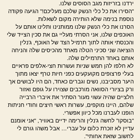
ירדנו בזריזות מגב הסוסים שלנו.
"הסירו את כל כלי הנשק שלכם מעליכם!" הגיעה פקודה
נוספת בנימה שלא הותירה מקום לשאלות.
הסרנו את כלי הנשק שלנו ממותנינו ותלינו אותם על
האוכפים שלנו, אני הסרתי מעליי גם את סכין הצייד שלי
והכנסתי אותה לתוך תרמיל הצד של האוכף, ג'נלין
הוציאה שני סכיני הטלה מאחד מהכיסים שלה והניחה
אותם באחד התרמילים שלה.
לא חלפו להן חמש שניות ועשרות חצי-אלפים פראיים
בעלי פרצופים מקועקעים כפני חיות טרף יצאו מתוך
היער מסביבנו, נשים וגברים כאחד, הם היו לבושים אך
ורק בציורי הסוואה מורכבים שצוירו על גופם ואזור
חלציים שהיה עשוי מעור הסתיר את איברי הרבייה
שלהם, היינו מוקפים, עשרות ראשי חיצים וחודי חניתות
הופנו לעברנו מכל כיוון אפשרי.
"בוסקו" לחשה ג'נלין והרימה ידיים באוויר, "אני אומנם
עדיין לא זוכרת כלום על עברי… אבל משהו גורם לי
לחשוב שזאת אחותי".