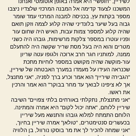
לשיריין, "חופשי" היא אמרה באופן אוטומטי ואנחנו
המשכנו לצעוד קדימה אל המבנה המרכזי שלצדיו ניצבו
מספר בקתות עץ, בכניסה למבנה המרכזי עמד שומר
גבוה בעל שיער בלונדיני שהיה קלוע לצמה וזקן תואם
שהיה קלוע למספר צמות עבות, האיש היה שחום עור
ופניו עוטרו במספר צלקות מרשימות, גובהו היה כשני
מטרים והוא היה בעל מסת שריר שקשה היה להתעלם
ממנה, למותניו חגר חרב ארוכה ולגופו עטה שריון
עור-מוקשה שהיה מקושט במספר לוחיות מתכת
שכנראה העידו על מעמדו במערך האבטחה של שיריין,
"הגבירה שיריין" הוא אמר וכרע ברך לפניה, "אני מתנצל,
אך לא ציפינו לבואך עד מחר בבוקר" הוא אמר והרכין
את ראשו.
"אני מתנצלת, נתקלתי באורחים בלתי צפויים" השיבה
שיריין ללוחם, "אתה יכול לקום" היא אמרה והמתינה.
הלוחם התמתח למלוא גובהו והתנשא מעל שיריין
בכעשרים סנטימטרים, "טולאן" אמרה שיריין בחיוך,
"אני שמחה להכיר לך את מר בוסקו נורוול, בן הלוויה