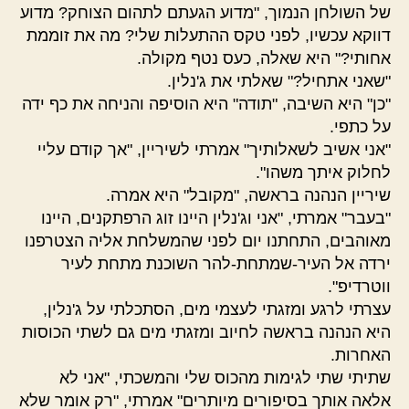
של השולחן הנמוך, "מדוע הגעתם לתהום הצוחק? מדוע
דווקא עכשיו, לפני טקס ההתעלות שלי? מה את זוממת
אחותי?" היא שאלה, כעס נטף מקולה.
"שאני אתחיל?" שאלתי את ג'נלין.
"כן" היא השיבה, "תודה" היא הוסיפה והניחה את כף ידה
על כתפי.
"אני אשיב לשאלותיך" אמרתי לשיריין, "אך קודם עליי
לחלוק איתך משהו".
שיריין הנהנה בראשה, "מקובל" היא אמרה.
"בעבר" אמרתי, "אני וג'נלין היינו זוג הרפתקנים, היינו
מאוהבים, התחתנו יום לפני שהמשלחת אליה הצטרפנו
ירדה אל העיר-שמתחת-להר השוכנת מתחת לעיר
ווטרדיפ".
עצרתי לרגע ומזגתי לעצמי מים, הסתכלתי על ג'נלין,
היא הנהנה בראשה לחיוב ומזגתי מים גם לשתי הכוסות
האחרות.
שתיתי שתי לגימות מהכוס שלי והמשכתי, "אני לא
אלאה אותך בסיפורים מיותרים" אמרתי, "רק אומר שלא