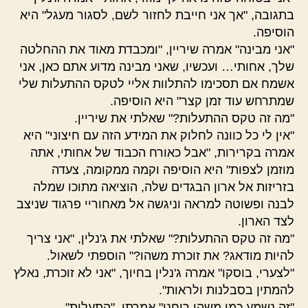
בתגובה, "אך אני חייבת לחזור לשם, לסגור מעגל" היא
הוסיפה.
"אני מבינה" אמרה שיריין, "ומכבדת מאוד את ההחלטה
שלך, אחותי… ועכשיו, שאני מבינה מדוע אתם כאן, אני
אשמח אם תסכימו להתלוות אליי לטקס ההתעלות שלי
שמתרחש עוד זמן קצר" היא הוסיפה.
"מה זה טקס ההתעלות?" שאלתי את שיריין.
"אין לי כל כוונה לחלוק את המידע הזה עם חיצוני" היא
אמרה בקרירות, "אבל כאורח הכבוד של אחותי, אתה
מוזמן לצפות" היא הוסיפה וקמה ממקומה, צעדה
בזריזות אל ארון הבגדים שלה, הוציאה מתוכו שמלה
לבנה ופשוטה למראה וניגשה אל מאחוריי פרגוד שניצב
לצד הארון.
"מה זה טקס ההתעלות?" שאלתי את ג'נלין, "אני צריך
להיות מודאג? את זוכרת משהו?" הוספתי לשאול.
"לצערי, בוסקו" אמרה ג'נלין בחיוך, "אני לא זוכרת, נאלץ
להמתין בסבלנות ולראות".
"זה נשמע כמו משהו רוחני" אמרתי, "התעלות".