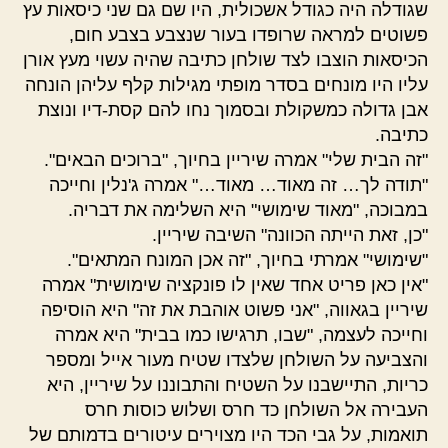
שגודלה היה כגודל אשכולית, היו שם גם שני כיסאות עץ
פשוטים למראה שרופדו בעור שנצבע בצבע חום,
הכיסאות הוצבו לצד שולחן כתיבה שהיה עשוי מעץ אורן
עליו היו מונחים בסדר מופתי מגילות קלף עליהן הונחה
אבן גדולה כמשקולת ובסמוך נחו להם קסת-דיו ונוצת
כתיבה.
"זה הבית שלי" אמרה שיריין בחיוך, "ברוכים הבאים".
"תודה לך… זה מאוד… מאוד…" אמרה ג'נלין וחייכה
במבוכה, "מאוד שימושי" היא השלימה את דבריה.
"כן, זאת הייתה הכוונה" השיבה שיריין.
"שימושי" אמרתי בחיוך, "זה אכן המונח המתאים".
"אין כאן פריט אחד שאין לו פונקציה שימושית" אמרה
שיריין בגאווה, "אני פשוט אוהבת את זה" היא הוסיפה
וחייכה לעצמה, "שבו, תרגישו כמו בבית" היא אמרה
והצביעה על השולחן שלצדו שטיח מעור אייל ומספר
כריות, התיישבנו על השטיח והתבוננו על שיריין, היא
העבירה אל השולחן כד חרס ושלוש כוסות חרס
תואמות, על גבי הכד היו מצוירים עיטורים בדמותם של