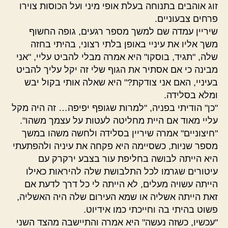
זוג אוהבים בתנוחה בעלת אופי מיני ועל הכוסות צוירו
פרחים צבעוניים.
שיריין עמדה שם למשך מספר רגעים, גופה החשוף
משך אליו את עיניי באופן בלתי רצוני, בהיתי בחזה
שלה, "תגיד, בוסקו" היא אמרה מבלי להביט עליי, "אני
מבינה כי אם אסתיר את הגוף שלי זה יקל עליך להביט
בעיניי, האם אני צודקת?" היא שאלה אותי בקול יבש
ומלא בסלידה.
"כן" הודיתי בפניה, "למרות שגופף יפיפה… זה היה מקל
עליי מאוד אם היית מחליטה לעטות על עצמך משהו".
"חיצוניים" אמרה שיריין בסלידה ולחשה משהו במשך
מספר שניות, כשסיימה היא פקחה את עיניה ולהפתעתי
היא הייתה לבושה בחליפת עור בצבע ירקרק עם
עיטורים שגרמו לכל התלבושת שלה להיראות כאילו
הייתה עשויה מעלים, לא הייתה לי כל דרך לדעת אם
זאת הייתה אשליה או שמא העירום שלה היה האשליה,
פשוט בהיתי בה וחייכתי כמו אידיוט.
"עכשיו, כשזה נעשה" היא אמרה והתיישבה מהצד השני