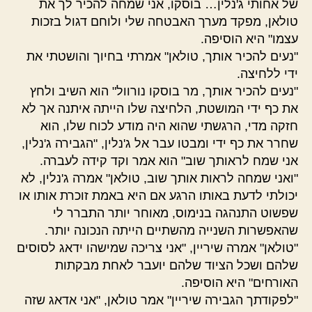
של אחותי ג'נלין… בוסקו, אני שמחה להכיר לך את
טולאן, מפקד מערך האבטחה שלי ולוחם דגול בזכות
עצמו" היא הוסיפה.
"נעים להכיר אותך, טולאן" אמרתי בחיוך והושטתי את
ידי ללחיצה.
"נעים להכיר אותך, מר בוסקו נורוול" הוא השיב ולחץ
את כף ידי המושטת, הלחיצה שלו הייתה איתנה אך לא
חזקה מדי, הרגשתי שהוא היה מודע לכוח שלו, הוא
שחרר את כף ידי ומבטו עבר אל ג'נלין, "הגבירה ג'נלין,
אני שמח לראותך שוב" הוא אמר וקד קידה לעברה.
"ואני שמחה לראות אותך שוב, טולאן" אמרה ג'נלין, לא
יכולתי לדעת באותו הרגע אם היא באמת זוכרת אותו או
שפשוט התנהגה בנימוס, מאוחר יותר התברר לי
שהאפשרות השנייה מהשתיים הייתה הנכונה יותר.
"טולאן" אמרה שיריין, "אני צריכה שמישהו ידאג לסוסים
שלהם ושכל הציוד שלהם יועבר לאחת מבקתות
האורחים" היא הוסיפה.
"לפקודתך הגבירה שיריין" אמר טולאן, "אני אדאג שזה