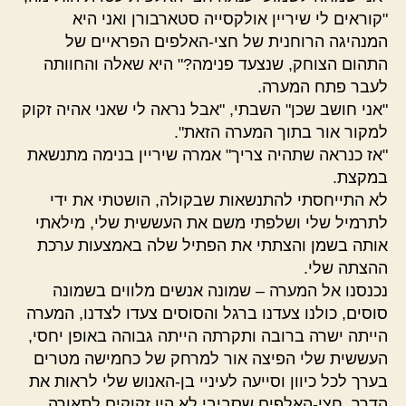
"קוראים לי שיריין אולקסייה סטארבורן ואני היא
המנהיגה הרוחנית של חצי-האלפים הפראיים של
התהום הצוחק, שנצעד פנימה?" היא שאלה והחוותה
לעבר פתח המערה.
"אני חושב שכן" השבתי, "אבל נראה לי שאני אהיה זקוק
למקור אור בתוך המערה הזאת".
"אז כנראה שתהיה צריך" אמרה שיריין בנימה מתנשאת
במקצת.
לא התייחסתי להתנשאות שבקולה, הושטתי את ידי
לתרמיל שלי ושלפתי משם את העששית שלי, מילאתי
אותה בשמן והצתתי את הפתיל שלה באמצעות ערכת
ההצתה שלי.
נכנסנו אל המערה – שמונה אנשים מלווים בשמונה
סוסים, כולנו צעדנו ברגל והסוסים צעדו לצדנו, המערה
הייתה ישרה ברובה ותקרתה הייתה גבוהה באופן יחסי,
העששית שלי הפיצה אור למרחק של כחמישה מטרים
בערך לכל כיוון וסייעה לעיניי בן-האנוש שלי לראות את
הדרך, חצי-האלפים שסביבי לא היו זקוקים לתאורה