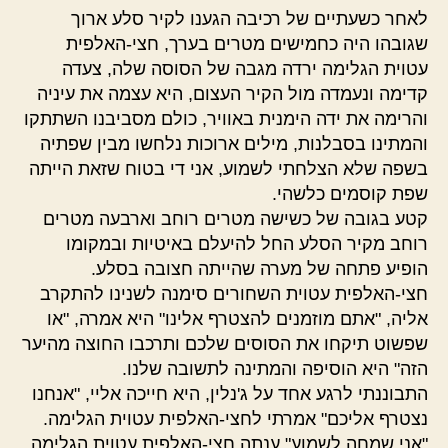
לאחר כשעתיים של רכיבה הגענו לקיר סלע ארוך
שגובהו היה כחמישים מטרים בערך, חצי-האלפית
עטוית הגלימה ירדה מגבה של הסוסה שלה, צעדה
קדימה ונעמדה מול הקיר העצום, היא עצמה את עיניה
והרימה את ידה הימנית באוויר, כולם מסביבנו השתתקו
והמתינו בסבלנות, מילים ארוכות נלחשו מבין שפתיה
בשפה שלא הצלחתי לשמוע, אני די בטוח שזאת הייתה
שפת קוסמים כלשהי.
קטע בגובה של כשישה מטרים רוחב וארבעה מטרים
רוחב מקיר הסלע החל להיעלם באיטיות ובמקומו
הופיע פתחה של מערה שהייתה חצובה בסלע.
חצי-האלפית עטוית השחורים סימנה לשנינו להתקרב
אליה, "אתם מוזמנים להצטרף אלינו" היא אמרה, "או
שפשוט תיקחו את הסוסים שלכם ותרכבו החוצה מהיער
הזה" היא הוסיפה והמתינה לתשובה שלנו.
התבוננתי לרגע אחד על ג'נלין, היא חייכה אליי, "אנחנו
נצטרף אליכם" אמרתי לחצי-האלפית עטוית הגלימה.
"אני שמחה לשמוע" ענתה חצי-האלפית עטוית הגלימה,