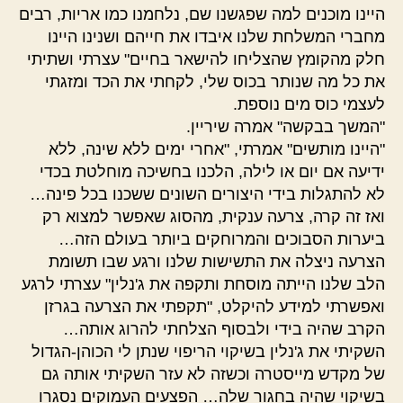
היינו מוכנים למה שפגשנו שם, נלחמנו כמו אריות, רבים
מחברי המשלחת שלנו איבדו את חייהם ושנינו היינו
חלק מהקומץ שהצליחו להישאר בחיים" עצרתי ושתיתי
את כל מה שנותר בכוס שלי, לקחתי את הכד ומזגתי
לעצמי כוס מים נוספת.
"המשך בבקשה" אמרה שיריין.
"היינו מותשים" אמרתי, "אחרי ימים ללא שינה, ללא
ידיעה אם יום או לילה, הלכנו בחשיכה מוחלטת בכדי
לא להתגלות בידי היצורים השונים ששכנו בכל פינה…
ואז זה קרה, צרעה ענקית, מהסוג שאפשר למצוא רק
ביערות הסבוכים והמרוחקים ביותר בעולם הזה…
הצרעה ניצלה את התשישות שלנו ורגע שבו תשומת
הלב שלנו הייתה מוסחת ותקפה את ג'נלין" עצרתי לרגע
ואפשרתי למידע להיקלט, "תקפתי את הצרעה בגרזן
הקרב שהיה בידי ולבסוף הצלחתי להרוג אותה…
השקיתי את ג'נלין בשיקוי הריפוי שנתן לי הכוהן-הגדול
של מקדש מייסטרה וכשזה לא עזר השקיתי אותה גם
בשיקוי שהיה בחגור שלה… הפצעים העמוקים נסגרו