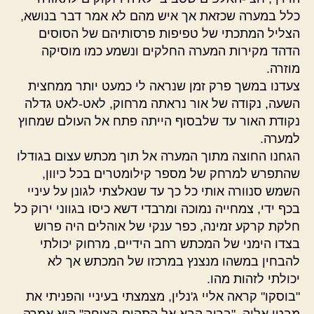
כלל במערה שכזאת אך איש מהם לא אמר דבר בנושא,
הצליל המתכתי של טפיפות פרסותיהם של הסוסים
הדהד מקירות המערה החלקים ונשמע כמו מוסיקה
מוזרה.
צעדנו במשך פרק זמן שנראה לי כמעט יותר ממחצית
השעה, נקודה של אור נראתה מרחוק, לאט-לאט גדלה
נקודת האור עד שלבסוף הייתה פתח אל העולם שמחוץ
למערה.
הגחנו החוצה מתוך המערה אל תוך מכתש עצום בגודלו
שהתפרש למרחק של מספר קילומטרים בכל כיוון,
השמש סנוורה אותי כל כך עד שנאלצתי לגונן על עיניי
בכף ידי, צמחייה נמוכה ומרבדי דשא כיסו בגווני ירוק כל
חלקת קרקע זמינה, כפר ענקי של אוהלים היה פרוש
בצדו הימני של המכתש רחב הידיים, מרחוק יכולתי
להבחין במשהו מנצנץ במרכזו של המכתש אך לא
יכולתי לזהות מהו.
"בוסקו" קראה אליי ג'נלין, מצמצתי בעיניי והפניתי את