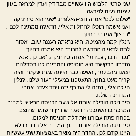
שני פרטי הלבוש היו עשויים מבד דק ועדין למראה בגוון
שמנת נעים למראה.
"שלום לכם" אמרה חצי-האלפית, "שמי הוא סיריניקה
ואני אשמח תוכלו להתלוות אליי, הדאג'ה ממתינה לכם".
"ברצון" אמרתי בחיוך.
ג'נלין קמה מהמיטה, היא נראתה רעננה שוב, "אסור
לתת לדאג'ה החדשה לחכות" היא אמרה בחיוך.
"נכון הדבר, גבירתי" אמרה סיריניקה, "אם כך, אנא
הזדרזו בבקשה" היא הוסיפה והמתינה לנו בסבלנות.
יצאנו מהבקתה, השעה כבר הייתה שעת שקיעה והיה
קריר מעט בחוץ, התעטפנו במעילי העור שלנו, ג'נלין
חייכה אליי, נתנה לי את כף ידה ויחד צעדנו אחרי
המדריכה שלנו.
סיריניקה הובילה אותנו אל שער הכניסה הראשי למבנה
המרכזי בו השתכנה הדאג'ה שיריין והשומר שהוצב
בפתח פתח עבורנו את דלת הכניסה למקום.
סיריניקה הובילה אותנו בתוך המבנה אל חדר בו לא
היינו קודם לכן, החדר היה מואר באמצעות שתי עששיות