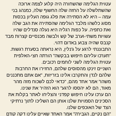
עטוית הגלימה שהשחורה היה קלוע לצמה ארוכה
שהשתלשלה על החזה שלה החשוף שלה, כמנהג בני
עמה – היא לא הסתירה את פלג גופה העליון בכסות
מסוג כלשהו מלבד הגלימה שהסתירה את הגב שלה
ואת כתפיה. על כפות רגליה היא נעלה סנדלים שהיו
עשויות משתי-וערב של קש ולבשה מכנסיים קצרות מבד
קנבס שהיה צבוע באדום דהוי.
התבוננתי לרגע על ג'נלין, היא נראתה בסערת רגשות.
"תערכו עליהם חיפוש בבקשה" הורתה חצי-האלפית
עטוית הגלימה לשני לוחמים רכובים.
השניים זינקו מהסוסים שלהם, החזירו את החרבות
שלהם לנדן והתקרבו אלינו בזריזות, "אם אתם מתכננים
משהו" אמר אחד מהם, "כדאי לכם לשכוח מזה מהר
מאוד, הם לא יהססו לרגע" הוא הזהיר את שנינו.
הם ערכו עלינו חיפוש קפדני והצליחו לאתר בקלות את
הסכינים הסמויות שלנו אותן הם השליכו לתוך נרתיקי
הצד של האוכפים שלנו.
"הם נקיים, הגבירה" אמר האחד שאיים עלינו דקה קודם