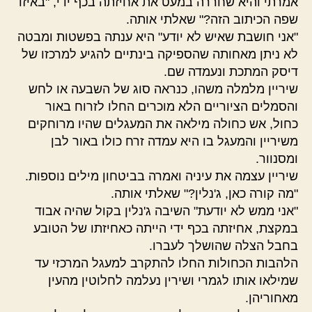
אמרתי והיא שחררה במעט את אחיזתה בכף ידי, "באיזו
שפה הכיתוב הזה?" שאלתי אותה.
"אני חושבת שאיש לא יודע" היא ענתה בפשטות ומבטה
לא ניתן מאחותה שהספיקה בינתיים להגיע למרכזו של
דיסק המתכת ונעמדה שם.
שיריין מלמלה משהו, כנראה סוג של השבעה או לחש
והסמלים הציוריים הלא מוכרים החלו לזרוח באור
כחול, אש כחולה מילאה את המעגלים שהיו מרוחקים
משיריין והמעגל בו היא עמדה זרח כולו באור לבן
ומסנוור.
שיריין עצמה את עיניה ואמרה בביטחון מילים נוספות.
"מה קורה כאן, ג'נלין?" שאלתי אותה.
"אני ממש לא יודעת" השיבה ג'נלין בקול שהיה אבוד
במקצת, אחיזתה בכף ידי הייתה כאחיזתו של הטובע
בחבל הצלה שהושלך לעברו.
הלהבות הכחולות החלו להתקרב למעגל המרכזי עד
שמילאו אותו לגמרי ושירין נעלמה לחלוטין מהעין
מאחוריהן.