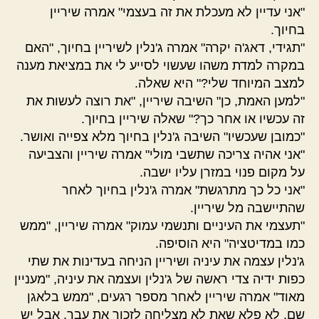
"אני עדיין לא מעכלת את זה בעצמי" אמרה שיריין
בחיוך.
"תגידי, דאג'ה יקרה" אמרה ג'נלין לשיריין בחיוך, "האם
במקרה למדת משהו שעשוי לסייע לי את במציאת מענה
למצב המיוחד שלי?" היא שאלה.
"למען האמת, כן" השיבה שיריין, "את רוצה לעשות את
זה עכשיו או אחר כך?" שאלה שיריין בחיוך.
"כמובן שעכשיו" השיבה ג'נלין בחיוך מלא צפייה ואושר.
"אני אהיה צריכה שתשבי מולי" אמרה שיריין והצביעה
על מקום פנוי במזרן עליו ישבה.
"אני כל כך מתרגשת" אמרה ג'נלין בחיוך לאחר
שהתיישבה מל שיריין.
"תעצמי את העיניים ותנשמי עמוק" אמרה שיריין, "ממש
כמו במדיטציה" היא הוסיפה.
ג'נלין עצמה את עיניה ושיריין הניחה בעדינות את שתי
כפות ידיה צדי ראשה של ג'נלין ועצמה את עיניה, "מעניין
מאוד" אמרה שיריין לאחר מספר רגעים, "ממש בלאגן
שם, לא פלא שאת לא מצליחה לזכור את עבר, אבל יש