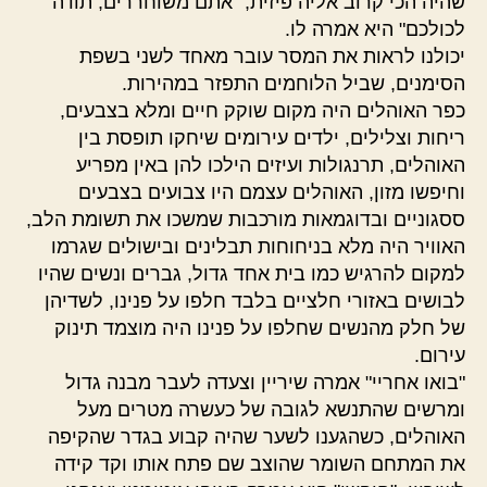
שהיה הכי קרוב אליה פיזית, "אתם משוחררים, תודה
לכולכם" היא אמרה לו.
יכולנו לראות את המסר עובר מאחד לשני בשפת
הסימנים, שביל הלוחמים התפזר במהירות.
כפר האוהלים היה מקום שוקק חיים ומלא בצבעים,
ריחות וצלילים, ילדים עירומים שיחקו תופסת בין
האוהלים, תרנגולות ועיזים הילכו להן באין מפריע
וחיפשו מזון, האוהלים עצמם היו צבועים בצבעים
ססגוניים ובדוגמאות מורכבות שמשכו את תשומת הלב,
האוויר היה מלא בניחוחות תבלינים ובישולים שגרמו
למקום להרגיש כמו בית אחד גדול, גברים ונשים שהיו
לבושים באזורי חלציים בלבד חלפו על פנינו, לשדיהן
של חלק מהנשים שחלפו על פנינו היה מוצמד תינוק
עירום.
"בואו אחריי" אמרה שיריין וצעדה לעבר מבנה גדול
ומרשים שהתנשא לגובה של כעשרה מטרים מעל
האוהלים, כשהגענו לשער שהיה קבוע בגדר שהקיפה
את המתחם השומר שהוצב שם פתח אותו וקד קידה