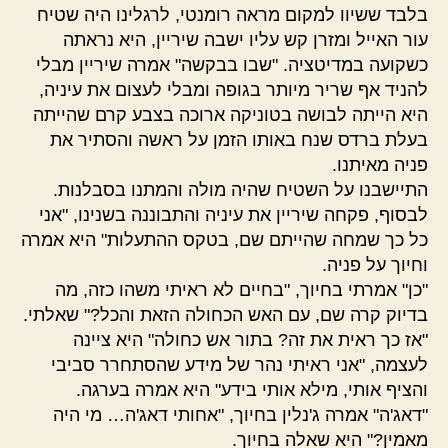
בלבד ששיוו למקום מראה רומנטי, לרגלינו היה שטיח
עור האייל ומזרן קש עליו ישבה שיריין, היא נראתה
כשקועה במדיטציה. "שבו בבקשה" אמרה שיריין מבלי
להניד אף שריר מיותר בגופה ומבלי לעצום את עיניה,
היא הייתה לבושה בטוניקה ארוכה בצבע קרם שהייתה
בעלת ברדס שנח באותו הזמן על ראשה והסתיר את
פניה מאיתנו.
התיישבנו על השטיח שהיה מולה והמתנו בסבלנות.
לבסוף, פקחה שיריין את עיניה והתבוננה בשנינו, "אני
כל כך שמחה שהייתם שם, בטקס ההתעלות" היא אמרה
וחיוך על פניה.
"כן" אמרתי בחיוך, "בחיים לא ראיתי משהו כזה, מה
בדיוק קרה שם, עם האש הכחולה הזאת והכל?" שאלתי.
"אז כך ראית את זה? בתור אש כחולה" היא ציינה
לעצמה, "אני ראיתי נהר של מידע שהסתחרר סביבי
והציף אותי, מילא אותי בידע" היא אמרה בערגה.
"דאג'ה" אמרה ג'נלין בחיוך, "אחותי דאג'ה… מי היה
מאמין?" היא שאלה בחיוך.