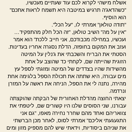
אשלח מישהי לקרוא לכם עוד שעתיים מעכשיו,
"כשהדאג'ה תרגיש במיטבה היא תשמח לראות אתכם"
הוא הוסיף.
"תודה טולאן" אמרתי לו, "על הכל".
"אין על מה" השיב טולאן, "זה הכל חלק מהתפקיד…
ועכשיו, במחילה מכבודכם, אני חייב ללכת" הוא אמר
ועזב את המקום בחופזה, הדלת נסגרה אחריו בעדינות.
הסטתי את הבריח והשכבתי את ג'נלין על המיטה
הזוגית שהייתה שם, לקחתי כד שהוצב על אחת
מהשידות שהיו בצדדים של המיטה ומזגתי לספל עץ
מים עבורה, היא שתתה את תכולת הספל בלגימה אחת
מהירה, נתנה לי את הספל, הניחה את ראשה על המזרן
ונרדמה.
יצאתי החוצה מהדלת האחורית של הבקתה שהוקצתה
עבורנו, שני הסוסים שלנו היו קשורים שם, ליטפתי את
צוואריהם ואחד מהם שחרר נחירה מאפו, "גם אני
התגעגעתי אליכם" אמרתי לסוס, לאחר מכן הברשתי
את שניהם ביסודיות, וידאתי שיש להם מספיק מזון ומים