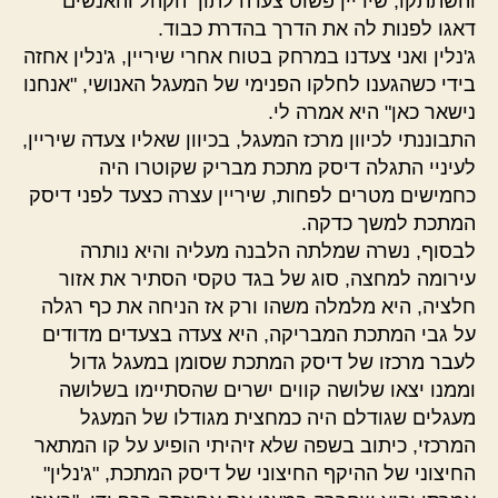
והשתתקו, שיריין פשוט צעדה לתוך הקהל והאנשים
דאגו לפנות לה את הדרך בהדרת כבוד.
ג'נלין ואני צעדנו במרחק בטוח אחרי שיריין, ג'נלין אחזה
בידי כשהגענו לחלקו הפנימי של המעגל האנושי, "אנחנו
נישאר כאן" היא אמרה לי.
התבוננתי לכיוון מרכז המעגל, בכיוון שאליו צעדה שיריין,
לעיניי התגלה דיסק מתכת מבריק שקוטרו היה
כחמישים מטרים לפחות, שיריין עצרה כצעד לפני דיסק
המתכת למשך כדקה.
לבסוף, נשרה שמלתה הלבנה מעליה והיא נותרה
עירומה למחצה, סוג של בגד טקסי הסתיר את אזור
חלציה, היא מלמלה משהו ורק אז הניחה את כף רגלה
על גבי המתכת המבריקה, היא צעדה בצעדים מדודים
לעבר מרכזו של דיסק המתכת שסומן במעגל גדול
וממנו יצאו שלושה קווים ישרים שהסתיימו בשלושה
מעגלים שגודלם היה כמחצית מגודלו של המעגל
המרכזי, כיתוב בשפה שלא זיהיתי הופיע על קו המתאר
החיצוני של ההיקף החיצוני של דיסק המתכת, "ג'נלין"