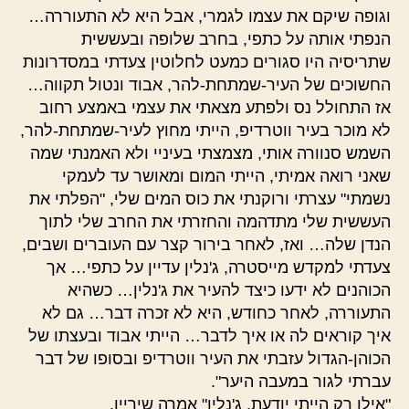
וגופה שיקם את עצמו לגמרי, אבל היא לא התעוררה…
הנפתי אותה על כתפי, בחרב שלופה ובעששית
שתריסיה היו סגורים כמעט לחלוטין צעדתי במסדרונות
החשוכים של העיר-שמתחת-להר, אבוד ונטול תקווה…
אז התחולל נס ולפתע מצאתי את עצמי באמצע רחוב
לא מוכר בעיר ווטרדיפ, הייתי מחוץ לעיר-שמתחת-להר,
השמש סנוורה אותי, מצמצתי בעיניי ולא האמנתי שמה
שאני רואה אמיתי, הייתי המום ומאושר עד לעמקי
נשמתי" עצרתי ורוקנתי את כוס המים שלי, "הפלתי את
העששית שלי מתדהמה והחזרתי את החרב שלי לתוך
הנדן שלה… ואז, לאחר בירור קצר עם העוברים ושבים,
צעדתי למקדש מייסטרה, ג'נלין עדיין על כתפי… אך
הכוהנים לא ידעו כיצד להעיר את ג'נלין… כשהיא
התעוררה, לאחר כחודש, היא לא זכרה דבר… גם לא
איך קוראים לה או איך לדבר… הייתי אבוד ובעצתו של
הכוהן-הגדול עזבתי את העיר ווטרדיפ ובסופו של דבר
עברתי לגור במעבה היער".
"אילו רק הייתי יודעת, ג'נלין" אמרה שיריין.