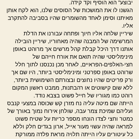
יבוצע" הוא הוסיף וקד קידה.
הגשנו לו את המושכות של הסוסים שלנו, הוא לקח אותן
מאיתנו וסימן לאחד מהשומרים שהיו בסביבה להתקרב
אליו.
שיריין שלחה אליו חיוך ופתחה עבורנו את הדלת
המרשימה של המבנה שהיה מאחוריו, שיריין הובילה
אותנו דרך היכל קבלת קהל מרשים אך מרוהט באופן
מינימליסטי שהיה תואם את אורח חייהם של
חצי-האלפים-הפראיים, לאחר מכן נכנסנו לתוך חלל
שרוהט באופן ספרטני ומינימליסטי ביותר, היו שם אך
ורק פריטים שהיו נחוצים ובצורתם השימושית ביותר,
ללא שום קישוטים או רהבתנות, ממבט ראשון המקום
רוהט כמו מגוריו של חייל פשוט בצבא נודד.
הייתה שם מיטה עליה נח מזרן קש שכוסה במצעי קנבס
ועליהם שמיכת צמר עבה, שולחן אירוח נמוך באורך של
כמטר וחצי לצדו הונחו מספר כריות על שטיח פשוט
למראה שהיה עשוי מעור אייל, ארון בגדים חלק וללא
כל עיטורים עליו הייתה תלויה מראת פלדה ממורקת