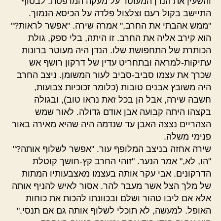
והשעין את הנדן המעוטר על מעקה המרפסת. לבסוף
התיישב בקול רעם וצלצול פלדה על הכיסא הנמוך.
"ממש אהבתי את החרב," אמרה שירה. "אפשר לראות?"
הוא קירב אליה את החרב. זו היתה, בלי ספק, גולת
הכותרת של התחפושת שלו. הנדן היה מעוטר ברונות
עתיקות-למראה ובתחריט עדין של דרקון רושף אש
שכרך את עצמו סביב-סביב לעור המשומן. ניצב החרב
היה משובץ אבנים טובות (כלומר זכוכיות צבועות,
חשבה שירה, אבל הן בכל זאת נראו טוב), ובגולה
בקצהו היתה קבועה אבן אודם גדולה. לאור שמש
הצהריים נצצה האבן עד שנדמה היה שהיא מאירה באור
פנימי משלה.
שירה אחזה בניצב המלופף עור. "אפשר לשלוף אותה?"
"הו, לא," אמר הנער. "זוהי החרב קץ-חושך קוטלת
הדרקונים. אבי עקר אותה בעצמו מאצבעותיו המתות
של מלך הצל אשר מעבר להר. אסור לאיש להניף אותה
אלא אם ליבו טהור ושלם ובכוונתו להכות את כוחות
האופל. למעשה, לא תוכלי לשלוף אותה גם אם תנסי."