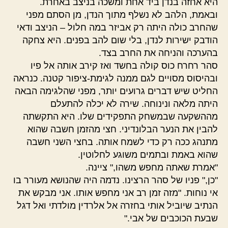
היא אחזה בנדן ביד אחת ומשכה בניצב באחרת.
ובאמת, הלהב לא נשלף מתוך הנדן, מן הסתם מפני
שהחרב כולה היתה רק אביזר במה חלול – הניצב ודאי
הודבק ישירות לנדן, בלי שום להב בפנים. היא צחקה
בהערכה והניחה את החרב בצד.
סהר רחרח כוס קולה בחשד ואז קירב אותה אל פיו
ובהיסוס מסויים לגם ממנה לגימת-ציפור קטנה. כנראה
החליט שיש דברים גרועים יותר, מפני שהלגימה הבאה
היתה מלאה ונינוחה. שירה לא יכלה להתעלם
מההשקעה שבמשחק התפקידים שלו. היא התקשתה
להבין את הנער הבלונדיני. חצי מהזמן חשבה שהוא
מתנהג ככה רק כדי לשמח אותה. בחצי השני חשבה
שהוא באמת ובתמים משוגע לחלוטין.
"אמרת שאתה מחפש משהו," ציינה.
"כן," פניו של סהר הרצינו. נדמה היה שהנושא מעורר בו
אי נוחות. "מזה זמן רב אני מחפש אותו. אני מבקש את
הנתיב שיוביל אותי בחזרה אל אלרדין מולדתי ואל דגל
שבעת הכוכבים של אבי."