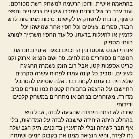
בהתאמה אישית, ודוכן הרשמה למשחק רשת מפורסם,
ועוד ערב רב של דוכנים שמכרו שיקויים צבעוניים וחפצי
כישוף, בובות למשחק או לקישוט, סיכות ממותגות לדש
הבגד, ספרים, צעיפים וכל חפץ אחר שמישהו יכל
לדמיין או להעלות בדעתו, כל עוד החפץ השתייך למותג
רווחי מספיק.
אורחי הכנס שוטטו בין הדוכנים בצעד איטי ובחנו את
המוצרים כסוחרים ממולחים. פה ושם הוציאו ארנק וקנו
פריט אספנות קטן, אבל רוב הזמן נשמרה החגיגה
לעיניים, וסביב כל קונה עמדו לפחות עשרה סקרנים
שלא היה בדעתם לקנות דבר. אלה שסיימו להסתכל
התיישבו על הרצפה בחבורות קטנות כמו נוודים סביב
מדורה, משוחחים בניהם או מתחרים במשחק קלפים
ידידותי.
שירה לא היתה היחידה שהגיעה לבדה, אבל היא
בהחלט היתה היחידה שישבה לבדה על המדרגות, בלי
אף חבר לשיחה ובלי להתעניין בדוכנים. תיק הגב שלה
נח לצידה, והיא הוציאה ממנו את בקבוק המים ושתתה