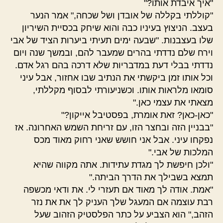
"איך איבדת אותו?"
"קוללתי בקללה של אובדן ושל שכחה," אמר הנער
בעצב. הניצוץ בעיניו כבה והוא שיחק בכסיית השיריון
שלו בעצבנות. "שבעה ימים תעיתי ביערות הציד של אבי
וירח שלם נדדתי בהרים שמעבר להם, ובמשך שנה ויום
נדדתי בבלי דעת במדבריות שלא דרכה בהם רגל אדם.
וכל אותו זמן ביקשתי את הנתיב שבו אחזור, אבל עיני
סומאו מלראות אותו. וכשניעורתי לבסוף מקללתי,
מצאתי את עצמי כאן."
"כאן-כאן? זאת אומרת, בפסטיבל אייקון?"
"בבניין הזה ובחצר הזו, עם זריחת השמש האחרונה. אז
נפקחו עיני. אבל אני חושש שאני רחוק מאוד מכס
המלכות של אבי."
"ולכן חיפשת לך מגדת עתידות. אתה מקווה שהיא
תמצא בשבילך את הדרך הביתה."
"אמת. אודה לך מאוד אם תעזרי לי. את ודאי מכשפה
רבת עוצמה אם המעגל שלך העניק לך את את נזר
הזהב," הוא הצביע על כתר הפלסטיק הזהוב שעל