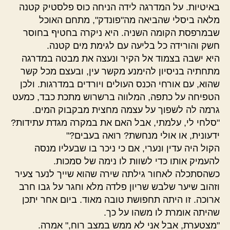
באיטיות. על המדרגה לידה הניחה כוס פלסטיק קטנה
מלאה ביסלי שהביאה מה"פונדק", מתחם האוכל
שבמרפסת הקומה השניה. היא ניקרה בחטיף בחוסר
חשק והורידה כל בליעה עם לגימת מים קטנה.
היא ישבה בצמוד אל הקיר ונעצה את מבטה במדרגה
מתחתיה בניסיון להימנע מקשר עין, ובעצם מכל קשר
שהוא, עם אורחי הכנס העולים ויורדים במדרגות. ולכן
הטפיחה על כתפה, המלווה ברשרוש מתכת כבד, כמעט
גרמה לה לשפוך על עצמה מחצית מבקבוק המים.
"סלחי לי, עלמתי, אבל האם את במקרה מגדת עתידות?
ידעונית, או אולי מנחשת? רואה בעבים?"
הקול היה עדין ונערי, אם כי ניכר בו שבעליו מנסה
להעמיק אותו כדי לשוות לו נימה של סמכות.
כשהסתכלה לאחור גילתה שירה שהוא שייך לנער צעיר
וזהוב שיער שלבש שריון פלדה מלא וחגר על גבו חרב
ארוכה. זו היתה תחפושת טובה מאוד. ביום אחר יתכן
שהיתה אומרת לו משהו על כך.
"מצטערת, אבל אני לא ממש במצב רוח," אמרה.