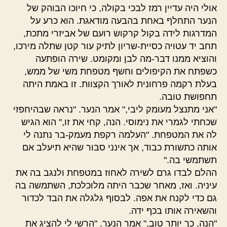
אולי היה עדיין רמז לבכי בקולה, כי חיוכו הבוהק של
הנער התחלף באחת בהבעה מודאגת. הוא כרע על
המדרגות לידה בקול קרקוש רועם של אביזרי מתכת,
תחב יד עטויה כסיית-שריון לתיק עור קטן שתלה מירכו,
והוציא ממנו דבר-מה לבן ומקומט. שירה הופתעה
כשפתח את הקיפולים וחשף מטפחת משי של ממש,
בעלת רקמה פרחונית לאורך הקצוות. זו באמת היתה
תחפושת טובה.
"אני מתנצל מעומק ליבי," אמר הנער. "נראה שבהיחפזי
שכחתי לגמרי את נימוסי. הנה, קחי את זו," הוא הגיש
לה את המטפחת. "העלמה רקפת מעמק-בר נתנה לי
אותה כתשורת כבוד, אך אינני סבור שהיא תיעלב אם
תשתמשי בה."
ההלם לבדו גרם לשירה לאחוז במטפחת ולנגב בה את
עיניה. ואז, מאחר שכבר היתה מלוכלכת, השתמשה בה
גם כדי לקנח את אפה. לבסוף גלגלה את הבד לכדור
והשאירה אותו בכף ידה.
"הנה, כך יותר טוב," אמר הנער. "הרשי לי להציג את