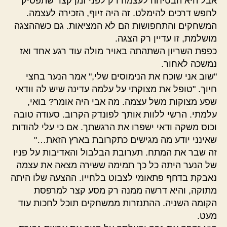
אבל היא הבטיחה לעצמה רק לפני זמן קצר שתפסיק
לחפש דרכים להימלט. זה היה זיוף, הזכירה לעצמה.
המשחקים והתחפושות הם לא המציאות. גם כשההצגה
מושלמת, זו עדיין רק הצגה.
כפפת השריון השתהתה באויר מולה עוד רגע אחד ואז
נמשכה לאחור.
"שוב אני שוכח את הנימוסים שלי," אמר הנער בחצי
חיוך. "טופל את מצוקתי על עלמה עדינה שיש לה וודאי
שפע מצוקות משל עצמה. מה אבי היה אומר? בואי,
עלמתי. הרשי ללוות אותך לפונדק הקרוב. סעודה טובה
וכוס משקה ודאי ישפרו את הרגשתך. אם כי עלי להודות
שאינני יודע מה מגישים כתקרובת בארץ הזאת…"
זה שבר את המתח. תערובת הבלבול והאדיבות על פניו
של הנער היתה כל כך תמימה ששירה מצאה את עצמה
נאבקת בדחף פתאומי לצבוט בלחייו. ההצעה שלו היתה
מתוקה, והיא דרשה ממנה רק מסע קצר למרפסת
הקומה השניה. ההתנזרות ממשחקים תוכל לחכות עוד
מעט.