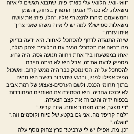
"וואי-וואי, הלוואי עלי כזאתי פיה. שתבוא תגשים לי איזה
משאלה, לא ככה?" הנמוך התפרץ בצחוק, והשמן
והמשועמם מיהרו להצטרף אליו. "הלו, פיה! את עושה
משאלות ספיישל? למה יש לי איזה משהו שאני צריך
איתו עזרה."
שירה התנגדה לדחף להסתכל לאחור. היא ידעה בדיוק
מה תראה אם תסתכל: הנער עם הבלורית יצחק מולה,
יאחז במפשעתו ביד אחת ויחווה תנועה גסה. היה גרוע
מספיק לדעת את זה, אבל היא לא היתה חייבת
להסתכל על זה. הסינמטק כבר היה ממש קרוב, ואשכול
הפיס אפילו לפניו, וברגע שתעבור בשער היא תהיה
בתוך תחומי הכנס, ולשם הערסים-צעצוע של רמת אביב
לא יכנסו אחריה. היא הסתירה את האוזניים המחודדות
בכפות ידיה והגבירה את קצב הצעידה.
"די מפגר, אתה מפחיד אותה. איזה קריפ."
"למה קריפ? מה, אני גם בקטע של פיות וקוסמים וזה."
"וואלה."
"כן, מה. אפילו יש לי שרביט!" פרץ צחוק נוסף עלה