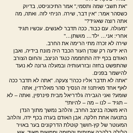
"את תשבי שמה ותסמי," אמר התיכוניסט, בדיוק
כשסהר אמר: "אין דבר, שירה. הניחי לזה. ואתה, מה
אתה רוצה שאגיד?"
"מעולה. עם כבוד, ככה תדבר לאנשים. עכשיו תגיד
אחרי: אני… ילד… מושתן…"
שירה לא זכרה מתי הרימה את החרב.
היא ידעה רק שנדן העור הכבד היה מונח בידיה, ואבן
האודם בכף ידה התחממה כנגד הניצב, והחום הצורב
שהתפשט בחזה ובזרועותיה ובמעלה גרונה לא נועד
להישמר בפנים.
"אתה לא תדבר אליו ככה!" צעקה. "אתה לא תדבר ככה
לאף אחד מאיתנו! זה הנסיך סהר מאלרדין, אתה
שומע? ואני הגבירה גלדריאל מבית פינרפין, ואתה – לא
– תגיד – לנו – מה – להיות!"
היא משכה בניצב החרב, והלהב נמשך מתוך הנדן
בתנועה אחת חלקה. אבן האודם בערה בכף ידה, והלהב
המעוטר של קץ-חושך קוטלת הדרקונים בער באויר
הלילה בלהבה אמיתית וקסומה וממשית מאוד. אש