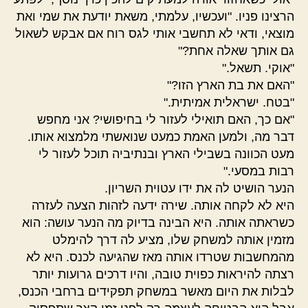
הרצינו פניו. "ועכשיו, עלמתי, משאת יודעת את שמי ואת
מוצאי, ודאי לא תחשבי אותי לגס רוח אם אבקש לשאול
גם אותך שאלה אחת?"
"אוקי. תשאל."
"האם את בת הארץ הזו?"
"בטח. ישראלית אמיתית."
"אם כך, האם תואילי לעזור לי בחיפושי? אני מחפש
דבר מה, ולמען האמת כמעט שנואשתי מלמצוא אותו.
מעט הכוונה בשבילי הארץ ובנתיביה תוכל לעזור לי
רבות במסעי."
הנער הושיט לה את ידו עטוית השריון.
היא לא לקחה אותה. שירה ידעה לזהות הצעה לעזרה
כשראתה אותה. היא הבינה בדיוק מה הנער עושה: הוא
מזמין אותה למשחק שלו, מציע לה דרך להימלט
מהמחשבות שטרדו אותה מאז שהגיעה לכנס. היא לא
רצתה להיראות כפוית טובה, והיו דרכים גרועות יותר
לבלות את היום מאשר במשחק תפקידים ברחבי הכנס,