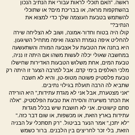
ראשה. "האם תוכלי לראות עבורי את הנתיב הנכון
בהשתקפות מראה, או בבריכת מים? או שתוכלי
להשתמש בטבעת העוצמה שלך כדי למצוא את
הנתיב?"
קולו היה בטוח וחדור-אמונה, ושוב לא הצליחה שירה
להחליט איפה נגמרת ההצגה ואיפה מתחיל השיגעון.
היא בחנה את הטבעת על אצבעה המורה והשתעשעה
במחשבה שאולי יכלה לעשות משהו אם היתה זו נניה,
טבעת המים, אחת משלוש הטבעות האדירות שחישלו
מלכי האלפים בימי קדם. אבל למרבה הצער זו היתה רק
טבעת פלסטיק פשוטה מטופ-טן, והיא לא חשבה
שתביא לה הרבה תועלת בגילוי נתיבים.
"אני מצטערת, אבל אני לא מגדת עתידות," היא הורידה
את הכתר משיערה והסירה את טבעת הפלסטיק. "אלה
סתם קישוטים. אני לא חושבת שיש בכלל מגדות
עתידות בארץ הזאת, או מכשפות, או שום דבר כזה."
"לא יתכן," אמר הנער בביטול. "רק תסתכלי על הבניה
הזאת, בלי זכר לחריצים בין הלבנים. ברור כשמש