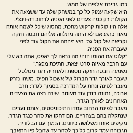
כמו גבירת-אלפים של ממש.
היא שקעה עמוק כל כך במשחק שלה עד ששמעה את
הקולות רק כמה צעדים לפני הפניה לרחוב דה-וינצ'י.
אלה היו קולות קרקוש מתכת, מהסוג שיכל לשמח אותה
מאוד כרגע אם לא היתה מתלווה אליהם חבטה חזקה
וקריאה של קול גס. היא זיהתה את הקול עוד לפני
שעברה את הפניה.
"קלוט את ההומו הזה! מה נראה לך י'אפס, אתה בא עלי
עם חרב? מאיזה סרט יצאת, חתיכת מפגר."
נשמעה חבטה חזקה נוספת ולאחריה רעד מטלטל
שעבר לאורך גדר הברזל של אשכול הפיס. משהו נזרק
מעבר לפינה ונחת על המדרכה בסמוך לגדר: חרב
ארוכה, נתונה בנדן עוד מעוטר. שירה רצה את הצעדים
האחרונים לאורך הגדר.
מעבר לפינת הרחוב עמדו התיכוניסטים, אותם נערים
שנתקלה בהם בצהריים. הם דחקו את סהר כנגד הגדר,
מקיפים אותו משלושה כיוונים. הנמוך עם הבלורית
הגבוהה עמד קרוב כל כך לסהר עד שהבל פיו התאבך