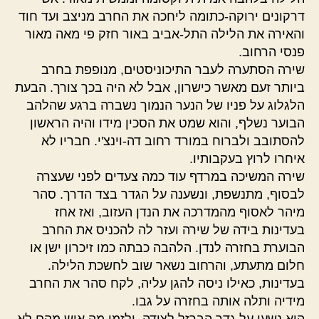
דרקונים ירוקה-כתומה ליחכה את החרב מניצב ועד חוד
והאירה את הלילה התל-אביב באור חזק פי מאה מאור
פנסי הרחוב.
שירה הסתערה לעבר התיכוניסטים, מנופפת בחרב
ביותר זעם מאשר כישרון, אבל לא היה בכך צורך. הבעת
הלגלוג על פניו של הנער הנמוך נשברה ברגע שהלהב
הבוער נשלף, והוא שמט את הסכין מידו והיה הראשון
להסתובב ולברוח במורד רחוב דה-וינצ'י. חבריו לא
איחרו לרוץ בעקבותיו.
שירה המשיכה במרדף עוד כמה צעדים לפני שעצרה
לבסוף, מתנשפת, ונשענה על הגדר בצד הדרך. סהר
מיהר לאסוף מהמדרכה את הנדן העזוב, ואז אחז
בעדינות בידה של שירה ועזר לה להכניס את החרב
הבוערת בחזרה לנדן. הלהבה כבתה כמו זיכרון ישן או
חלום מתעתע, והרחוב נשאר שוב לחשכת הלילה.
בעדינות, כאילו ניסה להגן עליה, לקח סהר את החרב
מידיה ותלה אותה בחזרה על גבו.