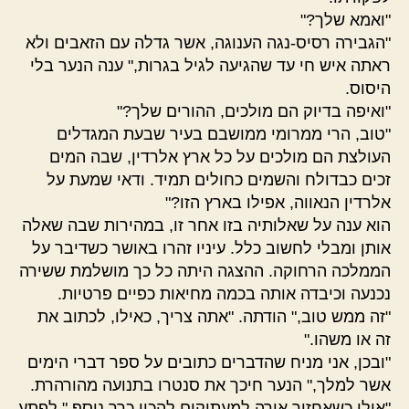
"ואמא שלך?"
"הגבירה רסיס-נגה הענוגה, אשר גדלה עם הזאבים ולא
ראתה איש חי עד שהגיעה לגיל בגרות," ענה הנער בלי
היסוס.
"ואיפה בדיוק הם מולכים, ההורים שלך?"
"טוב, הרי ממרומי ממושבם בעיר שבעת המגדלים
העולצת הם מולכים על כל ארץ אלרדין, שבה המים
זכים כבדולח והשמים כחולים תמיד. ודאי שמעת על
אלרדין הנאווה, אפילו בארץ הזו?"
הוא ענה על שאלותיה בזו אחר זו, במהירות שבה שאלה
אותן ומבלי לחשוב כלל. עיניו זהרו באושר כשדיבר על
הממלכה הרחוקה. ההצגה היתה כל כך מושלמת ששירה
נכנעה וכיבדה אותה בכמה מחיאות כפיים פרטיות.
"זה ממש טוב," הודתה. "אתה צריך, כאילו, לכתוב את
זה או משהו."
"ובכן, אני מניח שהדברים כתובים על ספר דברי הימים
אשר למלך," הנער חיכך את סנטרו בתנועה מהורהרת.
"אולי כשאחזור אורה למעתיקים להכין כרך נוסף," לפתע