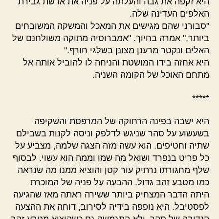
היא זקפה את גבה והעלתה על פניה את ארשת גבירת
האלפים העדינה שלה.
"סבורני שהם מגישים את המאכל והמשקה המשובחים
ביותר," אמרה בחיוך. "אמברוסיה מתוקה משולחנם של
האלים ונקטר מרענן מצונן בשלגי חורף."
היא אחזה בידו המושטת והניחה לו להוביל אותה אל
מתחם האוכל של הקומה השניה.
*****
היא ישבה בפינה הרחוקה של המרפסת והשקיפה
בשעשוע על סהר שניגש לדלפק וניסה לקנות בשבילם
שתיה וחטיפים. הוא עשה מזה הצגה שלמה, מצביע על
כל פריט בנפרד ושואל מה שמו וממה הוא עשוי. לבסוף
שלף מחגורתו נרתיק עור קטן והוציא ממנו מה שנראה
כמו מטבע זהב גדול. ההבעה על פניה של המוכרת
היתה הדבר המצחיק ביותר ששירה ראתה מאז שהגיעה
לפסטיבל. היא נופפה בידיה לסירוב, דוחה את ההצעה