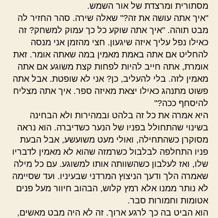
מסתורית ומרצדת של אור השמש.
"איך אתה עושה את זה?" שאלה שירה. סהר החזיר לה
מבט תוהה. "איך אתה שוקע כל כך עמוק למשחק? זה
כאילו נפל עליך איזה שיגעון. חצי מהזמן אני מנסה
להחליט אם אתה באמת מאמין במה שאתה אומר. זאת
אומרת, אתה חייב להיות לפחות קצת משוגע אם אתה
מאמין לזה. בלי להעליב, כן? אני לא שופטת. אבל אתה
פשוט מתנהג כאילו יצאת מאיזה ספר. איך אתה מצליח
להיסחף ככה?"
היא אמרה את כל זה בלהט ובמהירות ולא הבחינה
בשינוי שהתחולל בפניו של הנער כשדיברה. הוא נראה
מסוקרן כשהתחילה, ואולי מעט משועשע, אבל הבעת
פניו התחלפה לבלבול כשרמזה שהוא לא מאמין לדבריו
שלו, ואז לעלבון כשהשוותה אותו למשוגע. עם כל מילה
שאמרה הלך ודעך הניצוץ המרדני שבעיניו. ועד שסיימה
לא נותר ממנו אלא רמץ קלוש, הבהוב חיוור מעל פנים
אטומות וחמורות סבר.
הוא הביט בה כך לרגע ארוך. זה לא היה מבט מאשים,