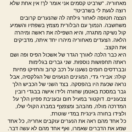
מאחוריה. "שרביט קסמים אני אומר לך! אין אחת שלא
רוצה לגעת לי בשרביט!"
הצצה חטופה לאחור גילתה לה שהנערים קרובים
משחשבה. הנמוך עם הבלורית מצמץ בשפתיו והשמיע
קול נשיקה מתגרה, והיא השפילה את ראשה ומיהרה
הלאה. הצעדים מאחוריה מיהרו יחד איתה, מדביקים
את הקצב.
היא כבר הלכה לאורך הגדר של אשכול הפיס ופה ושם
ראתה תחפושות נוספות. שני גברים בגלימות
ובברדסים חומים נשענו על רכב קרוב והחזיקו פחיות
קולה: אבירי ג'די, המגינים הנועזים של הגלקסיה, אבל
נראה שכעת היו בהפסקה. בצד השני של הכביש הלך
גבר במסכת באטמן שחורה ולידו אישה בבגדי רובין
צבעוניים. דוקטור במעיל חום ובעניבת פפיון הלך על
המדרכה מולה, מהבהב ומצפצף במברג הקולי שלו,
ולצידו בחורה ג'ינג'ית במדי שוטרת.
כל אחד מהם ראה את הנערים עוקבים אחריה, כל אחד
שמע את הדברים שאמרו, ואף אחד מהם לא עשה דבר.