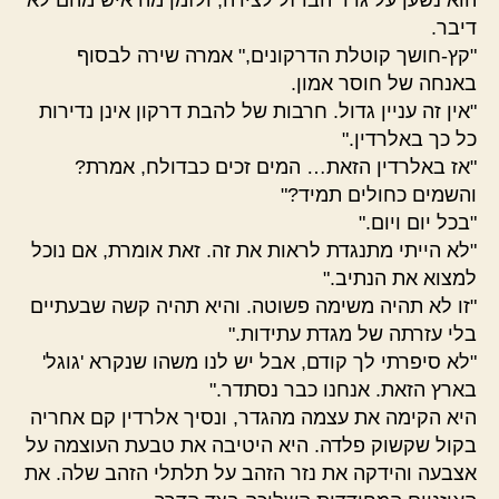
הוא נשען על גדר הברזל לצידה, ולזמן מה איש מהם לא
דיבר.
"קץ-חושך קוטלת הדרקונים," אמרה שירה לבסוף
באנחה של חוסר אמון.
"אין זה עניין גדול. חרבות של להבת דרקון אינן נדירות
כל כך באלרדין."
"אז באלרדין הזאת… המים זכים כבדולח, אמרת?
והשמים כחולים תמיד?"
"בכל יום ויום."
"לא הייתי מתנגדת לראות את זה. זאת אומרת, אם נוכל
למצוא את הנתיב."
"זו לא תהיה משימה פשוטה. והיא תהיה קשה שבעתיים
בלי עזרתה של מגדת עתידות."
"לא סיפרתי לך קודם, אבל יש לנו משהו שנקרא 'גוגל'
בארץ הזאת. אנחנו כבר נסתדר."
היא הקימה את עצמה מהגדר, ונסיך אלרדין קם אחריה
בקול שקשוק פלדה. היא היטיבה את טבעת העוצמה על
אצבעה והידקה את נזר הזהב על תלתלי הזהב שלה. את