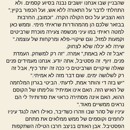
שהבניין שבו אנחנו יושבים נבנה בסיוע קסמים. ולא
התחלתי לדבר על התאורה ללא אש, ועל הכפור בקיץ,"
הוא הצביע על כוס הקולה הקרה. "וכמובן, החרבות
בבזאר שלכם הן מהמהודרות שראיתי מימי. וממש כאן
למטה ראיתי במו עיני מכשפה צעירה מוכרת שרביטים
וקמעות למזל, וגם שיקויי-פלא ומרקחות של עוצמה."
שירה לא יכלה שלא לצחוק.
"אבל זה לא באמת," אמרה. "זה רק למשחק. העמדת
פנים. זיוף. זה פסטיבל, אתה יודע. אנחנו מעמידים פנים
שאלה שיקויים ושרביטים כי ככה זה יותר כיף, אבל זה
רק לשלושה ימים. שום דבר מזה לא אמיתי."
"יש בזה די והותר אמת, לדעתי. הביטי בגרזן המלחמה
של האיש הזה. האם אינו אמיתי? וגלימתו של הקוסם
ההוא, האם אינה מסתירה כראוי את סודותיו? לי הם
נראים ממשיים מאוד."
עיניו של סהר שבו וזהרו כשדיבר, כאילו ראה לנגד עיניו
לוחמים וקוסמים של ממש ממלאים את מתחם
הפסטיבל. אבן האודם בניצב חרבו הטילה השתקפות