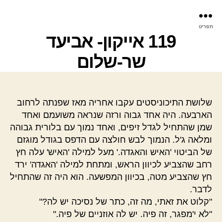
פר
תפריט
עינ
119 אייקון- אביעד
שר-שלום
שלושת התיכוניסטים עקבו אחריה מאז שפנתה לרחוב
הארבעה. היה אחד גבוה ורזה שנראה משועמם ואחד
שמן שהתחיל לגדל זיפים, ואחד נמוך עם בלורית גבוהה
ומלאה ג'ל. הנמוך לבש חולצה עם הדפס בגודל מוגזם
של הביטוי 'האיש והאגדה.' מעל למילה 'האיש' עלה חץ
רחב שהצביע לכיוון הראש, ומתחת למילה 'האגדה' ירד
חץ שהצביע מטה, בכיוון המפשעה. הוא היה זה שהתחיל
לדבר.
"קלוט את זאתי, מה זה, כתר של נסיכה יש לה?"
"לא י'מפגר, זה פיה. יש לה אוזניים של פיה."