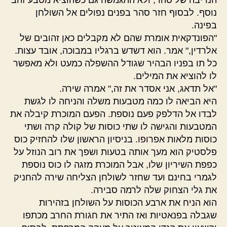
הנדיבה של סהר, ולא התגמשה גם כשהוציא מטבע זהב
נוסף. לבסוף חזר סהר בפנים נפולים אל השולחן
בפינה.
"הפונדקאית אומרת שהם לא מקבלים כאן זהובים של
אלרדין," אמר. הוא דשדש ברגליו במבוכה, אובד עצות.
כל תו בפניו הבהיר שגודל ההשפלה כמעט ולא מאפשר
לו להוציא את המילים.
"אל תדאג, אני אסדר את זה," אמרה שירה.
היא הביאה לו כמה מטבעות משלה והניחה לו לגשת
לבדו אל הדלפק פעם נוספת. הפעם המוכרת קיבלה את
המטבעות והגישה לו שתי כוסות של קולה קרה ושתי
כוסות מלאות אפרופו. בניסיון הראשון שלו להחזיק כוס
פלסטיק הוא מעך אותה בטעות ושפך את רוב הנוזל על
כפפת השיריון שלו, אבל המוכרת מזגה לו כוס נוספת
לגמרי בחינם ועד שחזר לשולחן הצליחה שירה להחניק
את גלי הצחוק שלה לרמה סבירה.
הוא הניח את ארבע הכוסות על השולחן בזהירות
שגבלה בפנאטיות ואז התיר את חגורת החרב מכתפו