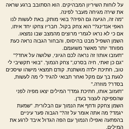
על לוחות השיריון המבהיקים. הוא הסתובב ברגע שראה
את שירה מגיחה מעבר לפינה.
"מה זה, הגיעה גם הפיה? בואי מותק, באת לעשות לנו
האפי אנדינג?" הוא צחק בקול. חבריו צחקו יחד איתו,
אם כי לא נראו לגמרי מרוצים מהמצב שבו נמצאו.
השמן השפיל מבט בהיסוס, והבחור הגבוה נראה כעת
מפוחד יותר מאשר משועמם.
"תעזבו אותו! זה נראה לכם הגיוני, שלושה על אחד?"
"גם כן זאתי, חיה בסרט," צחק הנמוך. "בואי תקשיבי לי
טוב, חתיכת ילדה מושתנת. קודם תמצאי מישהו שיסכים
לגעת בך עם מקל ואחר תבואי להגיד לי מה לעשות,
בסדר? מוזרה."
"תעזוב אותו, חתיכת גמד!" המילים יצאו מפיה לפני
שהספיקה לעצור בעדן.
השמן צחקק ודחף את הנמוך עם הבלורית. "שמעת
י'גמד? מה אתה אומר על זה?" הגבוה פער עיניים
בהפתעה ואפילו הנמוך עם הפה הגדול איבד לרגע את
המילים.