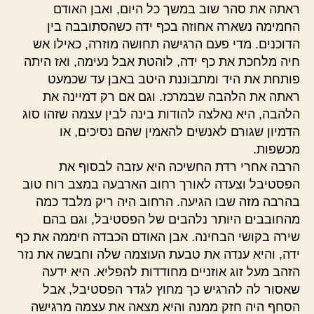
ראתה את סהר שוב במשך כל היום, ואבן האודם
החמימה נשארה אחוזה בכף ידה כשהסתובבה בין
הדוכנים. מדי פעם הרגישה תחושה מוזרה, כאילו אש
חיה מלחכת את כף ידה, לוהטת אבל נעימה, ואז היתה
פותחת את היד ומתבוננת היטב באבן עד שכמעט
ראתה את הלהבה שבמרכז. וגם אם רק דמיינה את
הלהבה, היא נאלצה להודות בינה לבין עצמה שזהו סוג
הדמיון שגורם לאנשים להאמין שהם נסיכים, או
מכשפות.
הרבה אחרי רדת החשיכה היא עזבה לבסוף את
הפסטיבל וצעדה לאורך רחוב הארבעה במצב רוח טוב
בהרבה מזה שבו הגיעה. הרחוב היה ריק מלבד כמה
מהחובבים היותר נלהבים של הפסטיבל, וגם בהם
שירה בקושי הבחינה. אבן האודם הכבדה חיממה את כף
ידה, והיא ענדה את טבעת העוצמה שלה וחבשה את נזר
הזהב מעל זוג אוזניים מחודדות להפליא. היא ידעה
שאסור לה להרגיש כך מחוץ לגדר הפסטיבל, אבל
הסחף היה חזק ממנה והיא מצאה את עצמה מרגישה