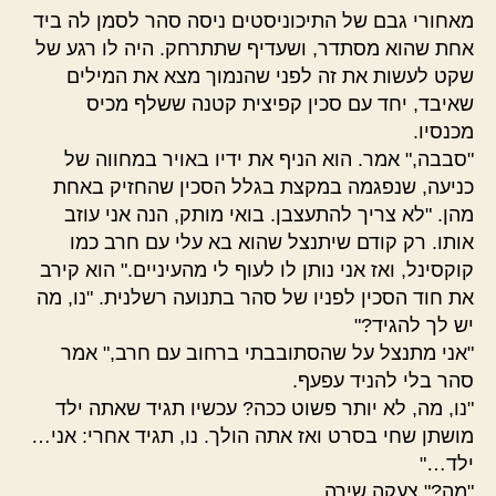
מאחורי גבם של התיכוניסטים ניסה סהר לסמן לה ביד
אחת שהוא מסתדר, ושעדיף שתתרחק. היה לו רגע של
שקט לעשות את זה לפני שהנמוך מצא את המילים
שאיבד, יחד עם סכין קפיצית קטנה ששלף מכיס
מכנסיו.
"סבבה," אמר. הוא הניף את ידיו באויר במחווה של
כניעה, שנפגמה במקצת בגלל הסכין שהחזיק באחת
מהן. "לא צריך להתעצבן. בואי מותק, הנה אני עוזב
אותו. רק קודם שיתנצל שהוא בא עלי עם חרב כמו
קוקסינל, ואז אני נותן לו לעוף לי מהעיניים." הוא קירב
את חוד הסכין לפניו של סהר בתנועה רשלנית. "נו, מה
יש לך להגיד?"
"אני מתנצל על שהסתובבתי ברחוב עם חרב," אמר
סהר בלי להניד עפעף.
"נו, מה, לא יותר פשוט ככה? עכשיו תגיד שאתה ילד
מושתן שחי בסרט ואז אתה הולך. נו, תגיד אחרי: אני…
ילד…"
"מה?" צעקה שירה.