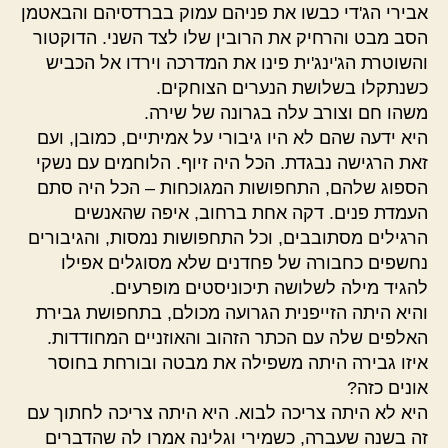
אבירי הג'די כבשו את פניהם עמוק בברדסיהם והבאטמן
הסב מבט והרחיק את הרובין שלו לצד השני. הדוקטור
והשוטרת הג'ינג'ית פינו את המדרכה וירדו אל הכביש
כשנתקלו בשלושת הנערים הצוחקים.
משהו חם וצורב עלה בגרונה של שירה.
היא ידעה שהם לא היו גיבורי על אמיתיים, כמובן, ועם
זאת הרגישה נבגדת. הכל היה זיוף. הלוחמים עם נשקי
הספוג שלהם, התחפושות המגוכחות – הכל היה סתם
העמדת פנים. דקה אחת ברחוב, איפה שהאנשים
הרגילים מסתובבים, וכל התחפושות נמסות, והגיבורים
נחשפים כחבורה של פחדנים שלא מסוגלים אפילו
להגיד מילה לשלושה תיכוניסטים מופרעים.
והיא היתה הזייפנית הגרועה מכולם, בתחפושת גבירת
האלפים שלה עם הכתר הזהוב והאוזניים המחודדות.
איזו גבירה היתה משפילה את מבטה ובורחת בחוסר
אונים כזה?
היא לא היתה צריכה לבוא. היא היתה צריכה לחתוך עם
זה בשנה שעברה, כשמירי וגלינה אמרו לה שהדברים