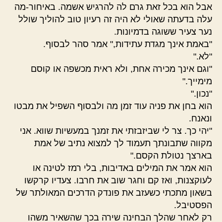
אבל הוא בכל זאת גרם לה להרגיש אשמה. באיחור-מה
עלה בדעתה שאולי לא היה זה רעיון טוב להוליך שולל
נער צעיר ששוגה בדמיונות.
"באמת אינך מגדת עתידות," אמר סהר לבסוף.
"לא."
"וגם אינך מכירה אחת, ולא ראית מכשפה או קוסם
מימייך."
"נכון."
הוא בחן את פניה עוד זמן מה ולבסוף השפיל את מבטו
ונאנח.
"יהי כך. צר לי שביזבזתי את זמנך במעשיות שווא. אני
מקווה שתבונתך תעמוד לך למצוא נתיב של אמת
בארצך נטולת הקסם."
הוא אמר את המילים באדיבות, בלי רמז לטינה או
לעוקצנות, ואז קם וחגר שוב את חרבו. צעדיו קרקשו
בשאון מתכתי כשעזב את פונדק הדרכים המאולתר של
הפסטיבל.
רק לאחר שהלך הבחינה שירה בכך שהשאיר משהו