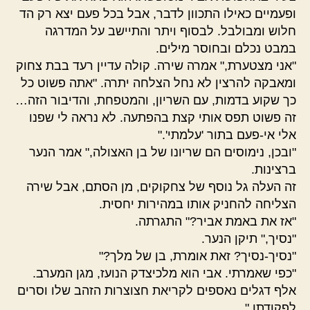
ופעמיים כאילו התכוון לדבר, אבל בכל פעם יצא רק הד
חלוש ומבולבל. לבסוף ויתר והתיישב על המדרגה
במבט נכלם ובחוסר מילים.
"אני מצטערת," אמרה שירה. קולה עדיין רעד בבת צחוק
ומאבקה להרצין לא נחל הצלחה יתרה. "אתה פשוט כל
כך שקוע בדמות, עם השריון, והמטפחת, והדיבור הזה…
זה פשוט תפס אותי קצת בהפתעה. לא נראה לי שפנו
אלי אי-פעם בתור 'עלמתי'."
"ובכן, נימוסים הם שריונו של בן האצולה," אמר הנער
ברצינות.
זה העלה גל נוסף של צחקוקים, מן הסתם, אבל שירה
הצליחה להחניק אותו במהירות יחסית.
"אז את באמת אביר?" התגרתה.
"נסיך," תיקן הנער.
"נסיך-נסיך? זאת אומרת, בן של מלך?"
"כפי שאמרתי. אבי הוא מלכיצדק הנועז, מגן המערב.
אלף דגלים נאספים לקריאת חצוצרות הזהב שלו וסרים
לפקודתו."