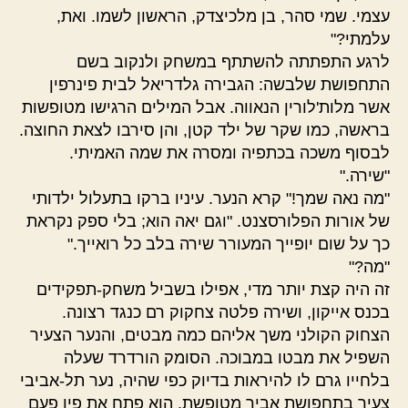
עצמי. שמי סהר, בן מלכיצדק, הראשון לשמו. ואת,
עלמתי?"
לרגע התפתתה להשתתף במשחק ולנקוב בשם
התחפושת שלבשה: הגבירה גלדריאל לבית פינרפין
אשר מלות'לורין הנאווה. אבל המילים הרגישו מטופשות
בראשה, כמו שקר של ילד קטן, והן סירבו לצאת החוצה.
לבסוף משכה בכתפיה ומסרה את שמה האמיתי.
"שירה."
"מה נאה שמך!" קרא הנער. עיניו ברקו בתעלול ילדותי
של אורות הפלורסצנט. "וגם יאה הוא; בלי ספק נקראת
כך על שום יופייך המעורר שירה בלב כל רואייך."
"מה?"
זה היה קצת יותר מדי, אפילו בשביל משחק-תפקידים
בכנס אייקון, ושירה פלטה צחקוק רם כנגד רצונה.
הצחוק הקולני משך אליהם כמה מבטים, והנער הצעיר
השפיל את מבטו במבוכה. הסומק הורדרד שעלה
בלחייו גרם לו להיראות בדיוק כפי שהיה, נער תל-אביבי
צעיר בתחפושת אביר מטופשת. הוא פתח את פיו פעם