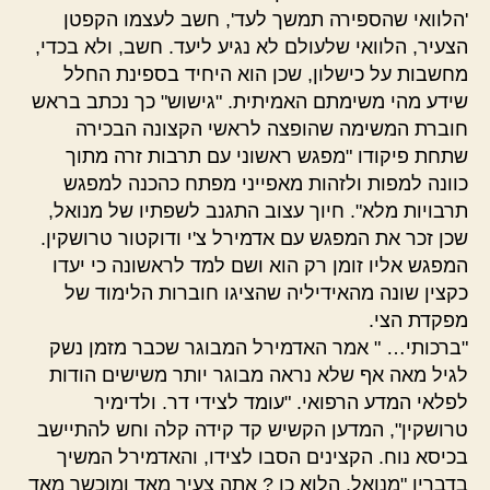
'הלוואי שהספירה תמשך לעד', חשב לעצמו הקפטן
הצעיר, הלוואי שלעולם לא נגיע ליעד. חשב, ולא בכדי,
מחשבות על כישלון, שכן הוא היחיד בספינת החלל
שידע מהי משימתם האמיתית. "גישוש" כך נכתב בראש
חוברת המשימה שהופצה לראשי הקצונה הבכירה
שתחת פיקודו "מפגש ראשוני עם תרבות זרה מתוך
כוונה למפות ולזהות מאפייני מפתח כהכנה למפגש
תרבויות מלא". חיוך עצוב התגנב לשפתיו של מנואל,
שכן זכר את המפגש עם אדמירל צ'י ודוקטור טרושקין.
המפגש אליו זומן רק הוא ושם למד לראשונה כי יעדו
כקצין שונה מהאידיליה שהציגו חוברות הלימוד של
מפקדת הצי.
"ברכותי… " אמר האדמירל המבוגר שכבר מזמן נשק
לגיל מאה אף שלא נראה מבוגר יותר משישים הודות
לפלאי המדע הרפואי. "עומד לצידי דר. ולדימיר
טרושקין", המדען הקשיש קד קידה קלה וחש להתיישב
בכיסא נוח. הקצינים הסבו לצידו, והאדמירל המשיך
בדבריו "מנואל, הלוא כן ? אתה צעיר מאד ומוכשר מאד