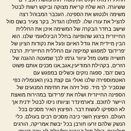
ששיגרה. הוא שלח קריאת מצוקה וביקש רשות לבטל
משימה ולנטוש את הספינה. העכבר המבוהל רצה
להציל את עורו שלו. למזלנו הגדול, בקר צעיר בשם סול
שישב בחדר הבקרה של המשימה איכן את החללית
החייזרית ברגע שהופיעה בחלל הבינלאומי שלנו. הוא
הבין מיידית את גודל האיום ונעל את נקודות הציון של
'פרידום' למפגש קמיקזה עם החללית החייזרית. הרבה
תושייה ומעט מזל עיוור גרמו לכך שמעטה ההגנה של
הזרים, בקהילת המודיעין,אגב,אנו מכנים אותם פשוט
בשם 'הם', ספגה נזקים וכשלים במפגש עם
האטמוספירה שלנו ואולי גם קצת בגין האנומליה כפי
שנסביר לך מיד. סול זיהה את חתימת המנועים של
הספינה החייזרית ושלח את 'פרידום' במהירות מואצת
היישר לתוכם. צ'ארמינדר וציוותו ניסו לבטל ידנית אך
לא הספיקו לעשות דבר. הפיצוץ האיר מסכים בכל
העולם. הפיצוץ השני כיבה מסכים רבים בעולם. כלי
הנשק שלהם זרעו חורבן בכל יבשת אמריקה, הורגים