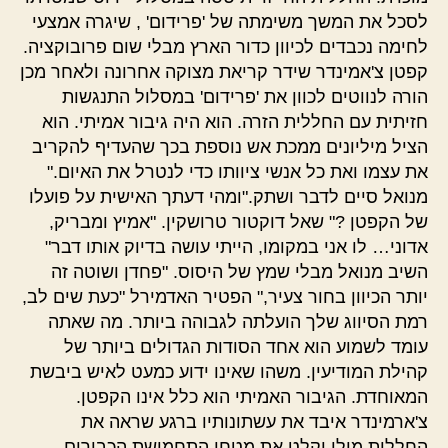
לסכל את המשך משימתה של 'פרידום' , שיגרה אמצעי
לחימה נכבדים לכיוון כדור הארץ מבלי שום פרובוקציה.
קפטן צ'אמינדר שידר קריאת מצוקה אחרונה ולאחר מכן
הורה לנווטים לכוון את 'פרידום' במסלול התנגשות
חזיתית עם החללית הזרה. הוא היה גיבור אמיתי. הוא
הציל מיליונים ממכת אש נוספת בכך שהעדיף להקריב
את עצמו ואת כל אנשי ציוותו כדי לנטרל את האיום."
מנואל סיים לדבר ושתק."ומהי דעתך האישית על פועלו
של הקפטן ?" שאל דוקטור טרושקין. "אמיץ ומבריק,
אדוני… לו אני במקומו, הייתי עושה בדיוק אותו דבר"
השיב מנואל מבלי שמץ של היסוס. "פחדן ושוטה זה
יותר הכיוון בחור צעיר," הפטיר האדמירל "כעת שים לב,
רמת הסיווג שלך הועלתה לגבוהה ביותר. מה שאתה
עומד לשמוע הוא אחד הסודות הגדולים ביותר של
קהילת המודיעין. משהו שאינו ידוע כמעט לאיש ביבשת
המאוחדת. הגיבור האמיתי הוא כלל אינו הקפטן.
צ'ארמינדר איבד את עשתונותיו ברגע שראה את
החללית מולו וקלט את מטחי התחמושת הכבירים