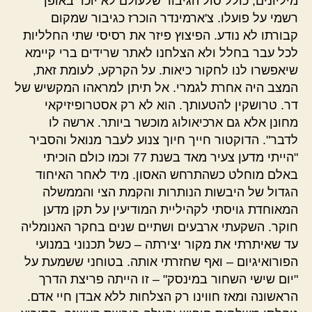
מיליונים, כולל סול הגיבור שלעולם לא יוכר באופן
רשמי על פועלו. צ'ארמינדר הוכרז כגיבור שמקום
קבורתו לא נודע. הפיצוץ פיזר את רסיסי שתי החלליות
לכל עבר בחלל ולא הצלחנו לאתר שרידים ברי קיימא
שיאפשרו לנו לחקור כיאות. על הקרקע, לעומת זאת,
המצב היה אחרת לגמרי. אל תיתן למראהו המקשיש של
דר. טרושקין להטעותך. הוא לא רק אסטרופיזיקאי
מחונן אלא גם ארכיאולוג מוכשר ביותר. ארשה לו
לדבר". הדוקטור חייך חיוך צנוע לעבר מנואל והסביר
"הייתי מדען צעיר מאד בשנת 77 וכמו כולם הוכיתי
באלם מוחלט כשהתרחש האסון. מיד לאחר האיחוד
הגדול של היבשות הנותרות והקמת הצי והממשלה
המאוחדת גויסתי לקהיליית המודיעין על תקן מדען
חוקר. השקעתי ארבעים ושתיים שנים בחקר האנומליה
עד שאיתרתי את מקור יצירתה – כשל תכנוני במנועי
הפורואיגיום – ואף שחזרתי אותה. בטוחני ששמעת על
"יום שישי השחור במינסק" – זו הייתה פריצת הדרך
הראשונה ומאז חווינו רק הצלחות ללא אבדן חיי אדם.