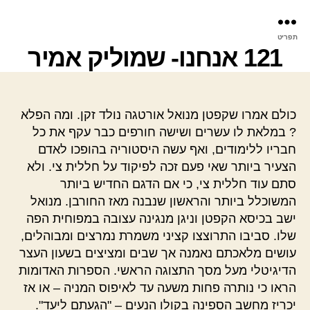
פר
תפריט
עינ
121 אנחנו- שמוליק אמיר
כולם אמרו שקפטן מנואל אורטגה נולד זקן. ומה הפלא
? במלאת לו עשרים ושישה חורפים כבר עקף את כל
חבריו ללימודים, ואף עשה היסטוריה בהופכו לאדם
הצעיר ביותר שאי פעם זכה לפיקוד על חללית צי. ולא
סתם עוד חללית צי, כי אם הדגם החדיש ביותר
המשוכלל ביותר והראשון שנבנה מאז החורבן. מנואל
ישב בכיסא הקפטן וניגן מנגינה עצובה במפוחית הפה
שלו. סביבו התרוצצו קציני משמרת נמרצים ומבוהלים,
עושים מלאכתם נאמנה אך שבים ומציצים בשעון העצר
הדיגיטלי מעל מסך התצוגה הראשי. הספרות האדומות
הראו כי נותרה פחות משעה עד לאיפוס המניה – או אז
יכריז מחשב הספינה בקולו הנעים – "הגעתם ליעד".