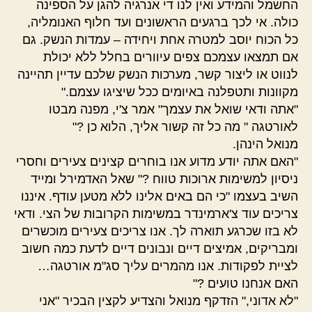
החשמל והמידע ואין לנו די אנרגיה להגן על הספינה
כולה. אי לכך ברגעים הראשונים ועד חלוף האנומליה,
כל הכוח יוסב למטרה אחת ויחידה – עמדות הנשק. גם
אם תמצאו עצמכם צפים עיוורים בחלל ללא יכולת
לנווט או ליצור קשר, מערכות הנשק שלכם עדיין תהיינה
מקוונות ותטפלנה באיומים ככל שיציגו עצמם."
"אתה ודאי שואל את עצמך" אמר צ'י, מפנה מבטו
לאורטגה " מה כל זה קשור אליך, הלוא כן ?"
מנואל הינהן.
"האם אתה יודע מדוע אנו בוחרים קצינים צעירים וחסרי
ניסיון למשימות ארוכות טווח ?" שאל האדמירל ומייד
השיב בעצמו "כי הם באים אלינו ללא מטען עודף. איננו
צריכים עוד צ'ארמינדר במשימות הקרובות של הצי. ודאי
לא בזו שכרגע תוארה לך. אנו צריכים צעירים מוכשרים
ומבריקים, אמיצים דיים ונבונים דיים לדעת כמה חשוב
לציית לפקודות. אנו מהמרים עליך סג"מ אורטגה…
האם אנחנו טועים ?"
"לא אדוני," הזדקף מנואל והצדיע לקצין הבכיר "אני