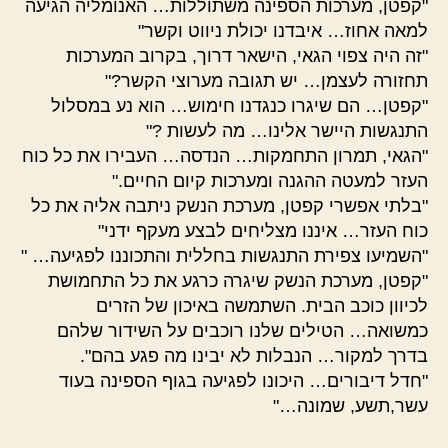
"קפטן, מערכות הספינה משתוללות… האנומליה הגיעה
למאה אחוז… איבדנו יכולת ניווט וקשר"
"זה היה צפוי הגאי, הישאר דרוך, בקרוב המערכות
תחזורה לעצמן… יש תגובה מערוצי הקשר?"
"קפטן… הם שיגרו כנגדנו חימוש… הוא נע במסלול
התנגשות היישר אלינו… מה לעשות ?"
"הגאי, תמרון התחמקות… הנדסה… העבירו את כל כוח
העזר למעטה ההגנה ומערכות קיום החיים."
"בלתי אפשרי קפטן, מערכת הנשק ניתבה אליה את כל
כוח העזר… איננו מצליחים לבצע מעקף ידני"
"השמיעו צפירת התנגשות בחללית והתכוננו לפגיעה… "
"קפטן, מערכת הנשק שיגרה כרגע את כל התחמושת
לכיוון כוכב הבית. השתמשה באיכון של הזרים
כמשואה… הטילים שלנו רוכבים על השידור שלהם
בדרך למקור… הנבלות לא יבינו מה פגע בהם".
"חדל דיבורים… היכונו לפגיעה בגוף הספינה בעוד
עשר,תשע, שמונה…"