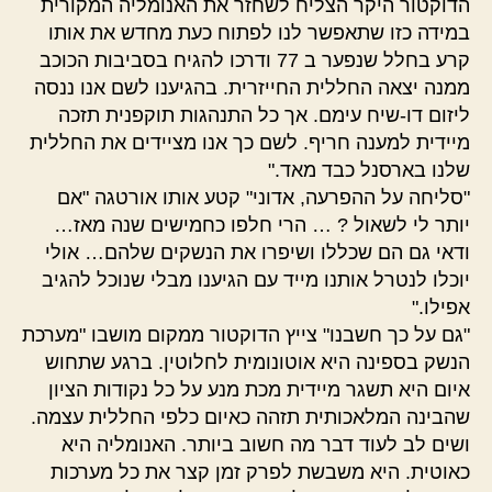
הדוקטור היקר הצליח לשחזר את האנומליה המקורית
במידה כזו שתאפשר לנו לפתוח כעת מחדש את אותו
קרע בחלל שנפער ב 77 ודרכו להגיח בסביבות הכוכב
ממנה יצאה החללית החייזרית. בהגיענו לשם אנו ננסה
ליזום דו-שיח עימם. אך כל התנהגות תוקפנית תזכה
מיידית למענה חריף. לשם כך אנו מציידים את החללית
שלנו בארסנל כבד מאד."
"סליחה על ההפרעה, אדוני" קטע אותו אורטגה "אם
יותר לי לשאול ? … הרי חלפו כחמישים שנה מאז…
ודאי גם הם שכללו ושיפרו את הנשקים שלהם… אולי
יוכלו לנטרל אותנו מייד עם הגיענו מבלי שנוכל להגיב
אפילו."
"גם על כך חשבנו" צייץ הדוקטור ממקום מושבו "מערכת
הנשק בספינה היא אוטונומית לחלוטין. ברגע שתחוש
איום היא תשגר מיידית מכת מנע על כל נקודות הציון
שהבינה המלאכותית תזהה כאיום כלפי החללית עצמה.
ושים לב לעוד דבר מה חשוב ביותר. האנומליה היא
כאוטית. היא משבשת לפרק זמן קצר את כל מערכות