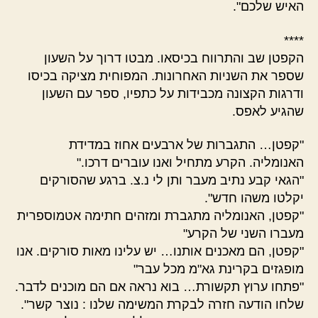
האיש שלכם".
****
הקפטן שב והתרווח בכיסאו. מבטו דרוך על השעון
שספר את השניות האחרונות. המפוחית מציקה בכיסו
ודרגות הקצונה מכבידות על כתפיו, ספר עם השעון
שהגיע לאפס.
"קפטן… התגברות של ארבעים אחוז במדידת
האנומליה. הקרע מתחיל ואנו עוברים דרכו."
"הגאי קבע נתיב מעבר ותן לי נ.צ. ברגע שהסורקים
יקלטו משהו חדש".
"קפטן, האנומליה מתגברת ומזהים חתימה אטמוספרית
מעברו השני של הקרע"
"קפטן, הם מאכנים אותנו… יש עלינו מאות סורקים. אנו
מופגזים בקרינת גא"מ מכל עבר"
"פתחו ערוץ תקשורת… בוא נראה אם הם מוכנים לדבר.
שלחו הודעה חזרה לבקרת המשימה שלנו : נוצר קשר".