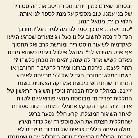
ובטוחני שאדם כמוך יודע ומכיר היטב את ההיסטוריה
של בני עמנו, טוב מספיק על מנת לספר לנו אותה,
הלוא כן ?". מנואל הנהן.
"טוב ויפה… אם כך ספר לנו מה למדת על 'החורבן'
הגדול ? נסה לחשוב עלינו כעל זוג צוערים שכרגע הגיעו
לאקדמיה לשיעור היסטוריה ומורשת קרב ואל תחסוך
אף פרט מהידוע לך". מנואל פילבל בעיניו כשהוא מביט
מאדם קשיש אחד למישנהו, 'האם זה מבחן כלשהו ?'
תהה לעצמו, כיחכח בגרונו ומיהר להשיב " 'החורבן' או
בשמו המלא 'החורבן הגדול של 77' מתייחס לאירוע
המחריד שהתרחש ביבשת אמריקה הצפונית בשנת
2177. במהלך טיסת הבכורה וניסיון השיגור הראשון של
החללית "פרידום" מבוססת מנועי פורואיגיום לטווח
ארוך, זיהו בקרי הקרקע אנומליה מוזרה דקות ספורות
לאחר השיגור המוצלח. קרע חללי נפער ברגע
שהחללית חצתה את האטמוספירה של כדור הארץ
ומולה הגיחה חללית צבאית של תרבות חייזרית לא
מוכרת. החללית החייזרית טסה במסלול יירוט שמטרתו