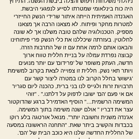
ניהלתי משלחות חיפוש והצלה ביבשת העשנה. התירוץ
היה כוח בינלאומי שמטרתו לסייע לנפגעי היבשת.
האג'נדה האמיתית הייתה איתור שרידי הנשק החייזרי
למטרות מחקר ופיתוח. לא מצאנו הרבה אך מצאנו
מספיק. הטכנולוגיה שלהם טובה משלנו אך לא שונה
לחלוטין. בעזרתה שיכללנו את כלי הנשק פרי פיתוחינו
והבאנו אותם לרמה אחת עם זו של התרבות הזרה.
קבוצה נפרדת עמלה על בניית חללית טווח ארוך
חדשה, העתק משופר של 'פרידום' עם יותר מנועים
ויותר תאי נשק. חללית זו צפוייה לצאת בקרוב למשימת
'גישוש' בחלל הקרוב לנו במטרה ליצור קשר עם
תרבויות זרות ולגייס לנו בני ברית, כהכנה ליום סגריר
אם אי פעם 'הם' ישובו לדפוק על דלתנו." . "זוהי
המשימה הרשמית…" הוסיף האדמירל ברגע שהדוקטור
עצר את דבריו " אולם ישנה משימה בתוך המשימה.
אג'נדה משנית וחשובה יותר". מנואל אורטגה בלע רוקו
בכבדות והקשיב ביתר שאת. "התחנה הראשונה במסעה
של החללית החדשה שלנו היא כוכב הבית של 'הם'.