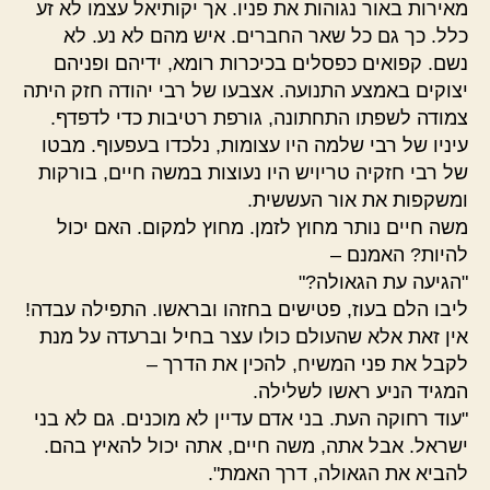
מאירות באור נגוהות את פניו. אך יקותיאל עצמו לא זע
כלל. כך גם כל שאר החברים. איש מהם לא נע. לא
נשם. קפואים כפסלים בכיכרות רומא, ידיהם ופניהם
יצוקים באמצע התנועה. אצבעו של רבי יהודה חזק היתה
צמודה לשפתו התחתונה, גורפת רטיבות כדי לדפדף.
עיניו של רבי שלמה היו עצומות, נלכדו בעפעוף. מבטו
של רבי חזקיה טריויש היו נעוצות במשה חיים, בורקות
ומשקפות את אור העששית.
משה חיים נותר מחוץ לזמן. מחוץ למקום. האם יכול
להיות? האמנם –
"הגיעה עת הגאולה?"
ליבו הלם בעוז, פטישים בחזהו ובראשו. התפילה עבדה!
אין זאת אלא שהעולם כולו עצר בחיל וברעדה על מנת
לקבל את פני המשיח, להכין את הדרך –
המגיד הניע ראשו לשלילה.
"עוד רחוקה העת. בני אדם עדיין לא מוכנים. גם לא בני
ישראל. אבל אתה, משה חיים, אתה יכול להאיץ בהם.
להביא את הגאולה, דרך האמת".