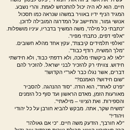
חיים. הוא לא היה יכול להתכחש לאמת. והרי נשבע.
המגיד הניף ידיו באוויר במשהו שנראה כמו תסכול
אנושי גמור, והתיישב על המדרגה המובילה לדוכן.
"כתבתי כל מילה", משה המשיך בדבריו, עיניו מושפלות.
"אלפי דפים, כתבתי מפיו".
"ואלפי תלמידים קיבצת", עקץ אחד מהלא חשובים.
"מלך המשיח, רודף כבוד".
"לא! לא ביקשתי מלוכה, ולא רדפתי כבוד, ולא חידשתי
חידוש. צוויתי רק להזכיר לבני ישראל. להזכיר להם
דברים, אשר נגלו כבר לאר"י הקדוש!"
"שום חידוש? האמנם?"
"פרט לאחד", הוא הודה. "סוד ההנהגה. להסביר
מאורעות הזמן, מאדם הראשון ועד סוף כל הזמנים
והספירות. ואת הציווי – מילאתי".
"משיח שקר, אתה. מבקש להביא חורבן על כל יהודי
ויהודי!"
"לא חורבן", הזדעק משה חיים. "כי אם גאולה!"