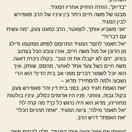
"בדיוק", החרה החזיק אחריו המגיד.
מבטו של משה חיים ניתר בין עיניו של הרב פאפירש
לבין המגיד.
"אני משביע אותך, לוצאטו", הרב כמעט צעק, "מה עשית
עם דבריו?"
"אל תאמר להם!" המגיד התרומם לפתע ממקומו ודילג
מן הדוכן אל מול משה חיים, אורו צובע הכל בצהוב
בוהק. "הם לא יקבלו את זה טוב". בקולו ניכרה דאגה.
משה חיים כשל צעד אחד לאחור, מהסס, שותק. איך
הוא יוכל לשמור דברים מפני אב בית הדין? הוא הרי
נשבע! ולמה להסתיר? מדוע –
"את האמת תגיד כאן, בפני בית דין זה!" פאפירש צעק
בקול גבוה, צווחני. פניו היו אדומים כסלק, עיניו בולטות
מחוריהן. מדוע הוא היה נרגש כל כך? מה קרה לו?
"אל תאמר מילה", ציווה המגיד. "אתה תהרוס הכל!"
"את האמת!" דרש הרב.
"עשיתי את אשר ציווה אותי המגיד", פלט לבסוף משה