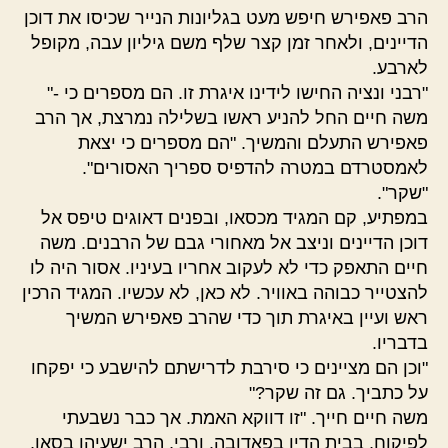
הרב פאפירש חיפש מעט בגליונות הנייר שכיסו את דוכן
הדיינים, ולאחר זמן קצר שלף משם גיליון עבה, מקופל
לארבע.
"רבני ונציה החישו לידינו איגרת זו. הם מספרים כי -"
משה חיים החל להניע ראשו בשלילה נמרצת, אך הרב
פאפירש התעלם והמשיך. "הם מספרים כי יצאת
לאמסטרדם במטרה להדפיס ספריך האסורים".
"שקר".
במפתיע, קם המגיד מכסאו, ובפנים דאוגים טיפס אל
דוכן הדיינים וניצב אל מאחורי גבם של הרבנים. משה
חיים התאפק כדי לא לעקוב אחריו בעיניו. אסור היה לו
להצטייר כבוהה באוויר. לא כאן, לא עכשיו. המגיד הרכין
ראש ועיין באיגרת תוך כדי שהרב פאפירש המשיך
בדבריו.
"וכן הם מציינים כי סירבת לדרישתם להישבע כי יפקחו
על כתביך. גם זה שקר?"
משה חיים חייך. "זו דווקא האמת. אך כבר נשבעתי
לפיקוח, בבית הדין בפאדובה. ורבי, הרב ישעיהו בסאן,