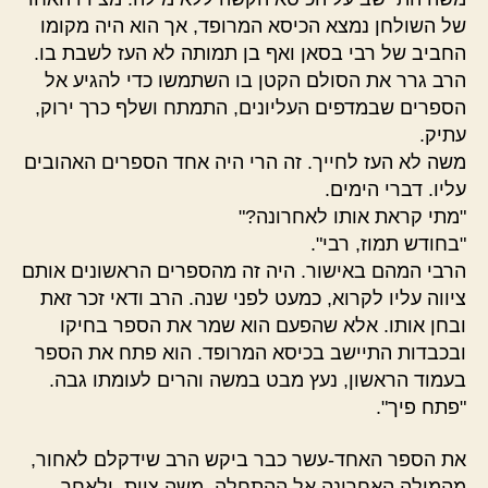
של השולחן נמצא הכיסא המרופד, אך הוא היה מקומו
החביב של רבי בסאן ואף בן תמותה לא העז לשבת בו.
הרב גרר את הסולם הקטן בו השתמשו כדי להגיע אל
הספרים שבמדפים העליונים, התמתח ושלף כרך ירוק,
עתיק.
משה לא העז לחייך. זה הרי היה אחד הספרים האהובים
עליו. דברי הימים.
"מתי קראת אותו לאחרונה?"
"בחודש תמוז, רבי".
הרבי המהם באישור. היה זה מהספרים הראשונים אותם
ציווה עליו לקרוא, כמעט לפני שנה. הרב ודאי זכר זאת
ובחן אותו. אלא שהפעם הוא שמר את הספר בחיקו
ובכבדות התיישב בכיסא המרופד. הוא פתח את הספר
בעמוד הראשון, נעץ מבט במשה והרים לעומתו גבה.
"פתח פיך".
את הספר האחד-עשר כבר ביקש הרב שידקלם לאחור,
מהמילה האחרונה אל ההתחלה. משה ציית, ולאחר