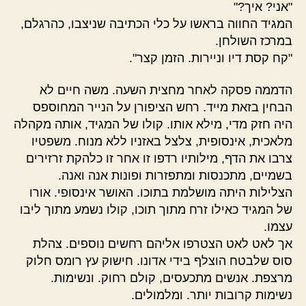
"אני? איך?"
המגיד החווה בראשו על כלי הכתיבה שניצבו, כהרגלם,
במרכז השולחן.
"קח קסת דיו וניירות. הזמן קצר".
הדממה פסקה לאחר מחצית השעה. משה חיים לא
הבחין בזאת מייד. רחש הציפורן על הנייר המחוספס
היה חזק מדי, מילא אותו. קולו של המגיד, אותה מקהלה
מלאכית, אינסופית, צלצל באזניו ללא מנוח. משפטיו
צרבו את הדף, מילותיו רדפו זו אחר זו כלהקת זרזירים
בשמיים, מתכנסות ומתפזרות ופונות אנה ואנה.
הצלילות היתה מושלמת בתוכו. האושר אינסופי. אורו
של המגיד כאילו זרח מתוך תוכו, קולו נשמע מתוך ליבו
עצמו.
אך לאט לאט הצטרפו אליהם רחשים נוספים. צהלת
סוס שלבטח הוצלף בידי אדונו. חישוק עץ רומס חלוק
מרצפת. אנשים מתכעסים, קולם רחוק. ונשימות.
נשימות קרובות יותר. ומלמולים.