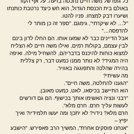
כל גופו של משה חיים נתכסה בזיעה. על אף הקור
באולם בית הכנסת הגדול, הוא חש כיצד נרטבת כותנתו
ושיערו דבק למצחו. פניו להטו.
"ל… לא שיקרתי", גימגם. "ספר זה כן מותר לי
להדפסה…"
אבל הדיינים כבר לא שמעו אותו. הם החלו לדון בינם
לבין עצמם, בקולות רמים, ואילו משה חיים לא הצליח
למצוא כוחות להיכנס בדבריהם, להשחיל מילה. ואיפה
היה המגיד? לא נותר ממנו כמעט דבר, רק צללית
בהירה שהלכה והתפוגגה באוויר.
מה עשיתי?
"הגענו להחלטה, משה חיים".
הוא התיישב בכיסאו, לאט, כמעט מאובן.
"רבני ונציה האשימו אותך בכישוף. הם גם דורשים
לעשות עליך חרם. חרם מלא".
חרם מלא? נידוי? לא יתכן! ומה יעשו תלמידיו? ואיך
יפיץ –
"אנחנו פוסקים אחרת", המשיך הרב פאפירש. "הישבע