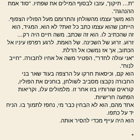
"ת… תיקון", עזבו לבסוף המילים את שפתיו. "סוד אמת
ההנהגה".
הוא משך עצמו מהשולחן והתרומם מעל הפוליו הצפוף.
הייתכן שהוא עצמו כתב כל זאת? לא הוא. המגיד, הוא
זה שהכתיב לו. הוא זה שכתב. משה חיים היה רק…
זרוע. זרוע של השכינה. של האמת. לרגע רפרפו עיניו אל
הכתוב, אך אז נמשכו אל הדלת.
"אני עולה לחדר", הפטיר משה אל אחיו לחבורה. "חייב
לנוח".
הוא קם, וכיסאות חרקו על הרצפה בעוד שאר בני
החבורה נקבצו מסביב לשולחן, בוחנים את הפוליו,
קוראים שורותיו בזו אחר זו. מלמולים עלו, וקריאות
הפתעה חרישיות.
אחד מהם, הוא לא הבחין כבר מי, נחפז לתמוך בו. הניח
יד על כתפו.
הוא היה עייף מכדי להסיר אותה.
*