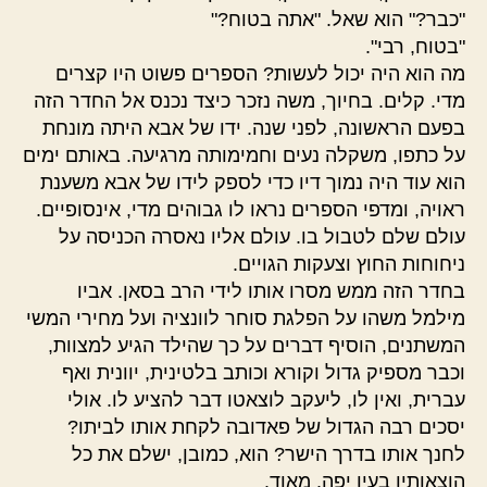
"כבר?" הוא שאל. "אתה בטוח?"
"בטוח, רבי".
מה הוא היה יכול לעשות? הספרים פשוט היו קצרים
מדי. קלים. בחיוך, משה נזכר כיצד נכנס אל החדר הזה
בפעם הראשונה, לפני שנה. ידו של אבא היתה מונחת
על כתפו, משקלה נעים וחמימותה מרגיעה. באותם ימים
הוא עוד היה נמוך דיו כדי לספק לידו של אבא משענת
ראויה, ומדפי הספרים נראו לו גבוהים מדי, אינסופיים.
עולם שלם לטבול בו. עולם אליו נאסרה הכניסה על
ניחוחות החוץ וצעקות הגויים.
בחדר הזה ממש מסרו אותו לידי הרב בסאן. אביו
מילמל משהו על הפלגת סוחר לוונציה ועל מחירי המשי
המשתנים, הוסיף דברים על כך שהילד הגיע למצוות,
וכבר מספיק גדול וקורא וכותב בלטינית, יוונית ואף
עברית, ואין לו, ליעקב לוצאטו דבר להציע לו. אולי
יסכים רבה הגדול של פאדובה לקחת אותו לביתו?
לחנך אותו בדרך הישר? הוא, כמובן, ישלם את כל
הוצאותיו בעין יפה. מאוד.