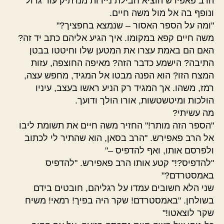
הרב פאפירש הוציא חבילת ניירות מנרתיק עור גדול
ונופף בה אל מול משה חיים.
"ומה על הספר האסור – שנמצא בחפציך?"
משה חיים קפא במקומו. איך הגיע אליהם כתב יד זה?
האם הם באמת עצרו את המטען שלו וחיטטו בבטן
התיבה? הישמע כדבר הזה? מאיפה החוצפה, עזות
המצח הזו? הוא הפנה מבטו אל המגיד, מחפש עצה,
רמז, משהו. אך המגיד רק הניע ראשו בעצב, עיניו
הולכות ומיטשטשות, אורו הולך ודועך.
מה עשיתי?
"הספר הזה מותר!" החזיר משה חיים את תשומת ליבו
אל הרב פאפירש. "הרב בסאן, הוא שהתיר לי לכתוב
ולפרסם אותו, ואף להדפיס –"
"להדפיס?!" קטע אותו הרב פאפירש. "להדפיס
באמסטרדם?"
שני הלא חשובים עמדו על רגליהם, חובטים בידם
בשולחן. "באמסטרדם! שקר היה בפיך! רמאי! משיח
שקר לוצאטו!"