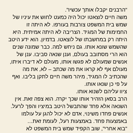
"הרבנים יקבלו אותך עכשיו".
משה חיים לוצאטו יכול היה כמעט לחוש את עיניו של
שמש בית המשפט צורבות בעורפו. לא היתה זו
החמימות של המגיד. הצריבה לא היתה אמיתית. היא
היתה רק במחשבתו של לוצאטו. בדמיון. הוא ידע היטב
שהשמש שונא אותו. גם ניחש למה. כבר שמונה שנים
הוא הרי מסתובב בעולם, וענן שנאה סביבו. ענן של
אנשים שמעולם לא פגשו אותו, מעולם לא דיברו איתו,
מעולם אף לא קראו את מה שכתב – לא, את מה
שהכתיב לו המגיד, מיהר משה חיים לתקן בליבו. ואף
על פי כן שנאו אותו.
ציוו עליהם לשנוא אותו.
הרב בסאן הזהיר אותו שכך יקרה. הוא צפה זאת. אין
השנאה אלא פחד שהתבשל היטב במיציו והפך לרעל.
אנשים פחדו משינוי, אדם לא יכול להגן על עולמו
באמצעות פחד. באמצעות רעל, לעומת זאת…
"בוא אחרי", שוב הקפיד שמש בית המשפט לא