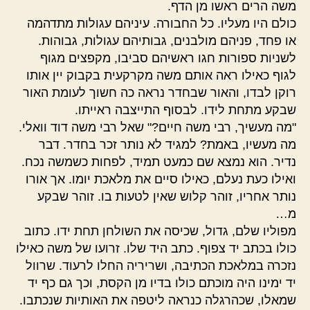
משה הרים ראשו מן הדף.
כולם היו מעליו. כל החבורה. עיניהם עגולות מתדהמה
או פחד, פניהם מולבנים, גבותיהם עגולות, גבוהות.
לשניות ספורות חגו ראשיהם סביבו, מקפצים מגוף
לגוף כאילו ראה אותם משה מקרקעית בקבוק יין אותו
רוקן לבדו, והאור שבחדר נראה כה חשוך לעומת האור
שבקע מתחת לידו. לבסוף התייצבה ראייתו.
"מה מעשיך, רבי משה חיים?" שאל רבי משה דוד וואלי.
מה מעשיו, באמת? למגיד לא נותר זכר בחדר. דבר
נדיר. הוא נמצא שם כמעט תמיד, לפחות כשמשה נכח.
ואילו כעת נעלם, כאילו סיים את מלאכת יומו. אך אורו
נותר אחריו, זוהר קלוש שאין לטעות בו. זוהר שבקע
מ…
מפוליו שלם, גדול, שכיסה את השולחן תחת ידו. כתוב
כולו בכתב יד צפוף. כתב היד שלו. זרועו של משה כאילו
נזכרה במלאכת הכתיבה, ושריריה החלו לרעוד. שרוול
יד ימינו היה מוכתם כולו בדיו מן הקסת, וכך גם כף יד
שמאלו, שכהרגלה כנראה ליטפה את האותיות שנכתבו.