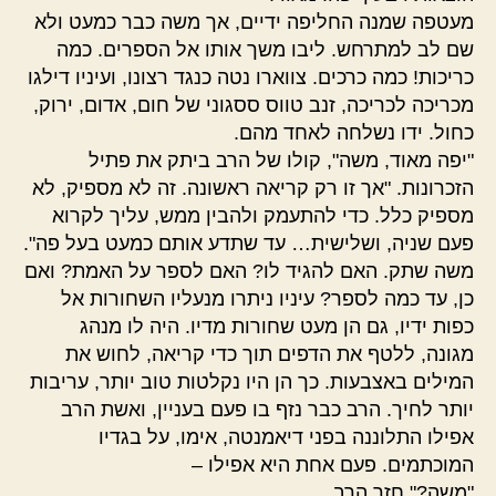
מעטפה שמנה החליפה ידיים, אך משה כבר כמעט ולא
שם לב למתרחש. ליבו משך אותו אל הספרים. כמה
כריכות! כמה כרכים. צווארו נטה כנגד רצונו, ועיניו דילגו
מכריכה לכריכה, זנב טווס ססגוני של חום, אדום, ירוק,
כחול. ידו נשלחה לאחד מהם.
"יפה מאוד, משה", קולו של הרב ביתק את פתיל
הזכרונות. "אך זו רק קריאה ראשונה. זה לא מספיק, לא
מספיק כלל. כדי להתעמק ולהבין ממש, עליך לקרוא
פעם שניה, ושלישית… עד שתדע אותם כמעט בעל פה".
משה שתק. האם להגיד לו? האם לספר על האמת? ואם
כן, עד כמה לספר? עיניו ניתרו מנעליו השחורות אל
כפות ידיו, גם הן מעט שחורות מדיו. היה לו מנהג
מגונה, ללטף את הדפים תוך כדי קריאה, לחוש את
המילים באצבעות. כך הן היו נקלטות טוב יותר, עריבות
יותר לחיך. הרב כבר נזף בו פעם בעניין, ואשת הרב
אפילו התלוננה בפני דיאמנטה, אימו, על בגדיו
המוכתמים. פעם אחת היא אפילו –
"משה?" חזר הרב.