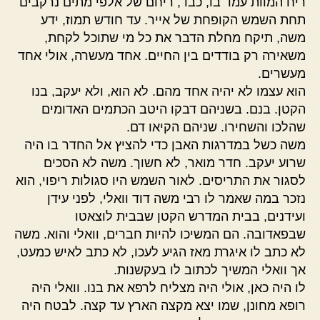
ריח המוות עמד בו, כבד, ריחם של אלפי מתים נרקבים
תחת השמש הקופחת של אייר. עד חודש תמוז, ידע
משה, תיקח מחלת הדבר את כל מי שתוכל לקחת,
משאירה רק בודדים בין החיים. אחד מעשרה, אולי אחד
מעשרים.
הוא עצמו לא יהיה אחד מהם. לא הוא, ולא יעקב, בנו
הקטן. בנם. בשניהם דבקו היטב הכתמים האדומים
שהלכו והשחירו. שניהם הקיאו דם.
משה כשל במדרגות האבן כדי להציץ אל החדר בו היה
שרוע יעקב. חדר מואר, לא חשוך. משה לא הסכים
לסגור את התריסים. לאור השמש היו סגולות ריפוי, הוא
נזכר במה שאמר לו רבי משה דוד וואלי, לפני עידן
ועידנים, בבית המדרש הקטן שבבית לוצאטו
שבפאדובה. הם המשיכו להיות חברים, וואלי והוא. משה
לא כתב לו איגרת מאז הגיע לעכו, לא כתב לאיש כמעט,
אך וואלי המשיך לכתוב לו בעקשנות.
לו היה כאן, אולי היה מצליח לרפא את בנו. וואלי היה
רופא מחונן, שמו יצא מקצה הארץ עד קצה. לבטח היה