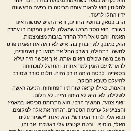
הוא לקרוא בספר כשהאמת נמצאת בחדר, דבר אחר
לחלוטין הוא לראות אותה מביטה בו בפעם הראשונה.
ידיו החלו לרעוד.
הרב בסאן, בחושיו החדים, ודאי הרגיש שמשהו אינו
כשורה. הוא הסב מבטו שמאלה, לכיוון המקום בו עמדה
האמת, והביט אל חלל החדר בגבות מצומצמות.
הוא, כמובן, לא הבחין בה. איש לא ראה את האמת פרט
למשה. בתחילה, כשרק החל את מסעו בין העמודים,
חשב משה שכולם רואים אותה. איך אפשר היה שלא
לראות? עם הזמן למד אחרת, והתרגל לנוכחותה
בספריה. לבטח היתה זו רק הזיה. חלום סורר שסירב
להיעלם כשבא הבוקר.
והאמת, כאילו קראה שורותיו הפתוחות, הניעה ראשה
לשלילה. לא, היא לא היתה הזיה. לא חלום.
"ואף צנוע", המשיך הרבי. הוא התרומם מכיסאו במאמץ
והצביע על ערימת הספרים. "החזר את אלה למקומם,
ובוא אלי, לחדר המדרש". הוא נאנח. "ישמור עלינו
האל", הוסיף. "ובטח יקטרגו עלי באשכנז. אך זהו,