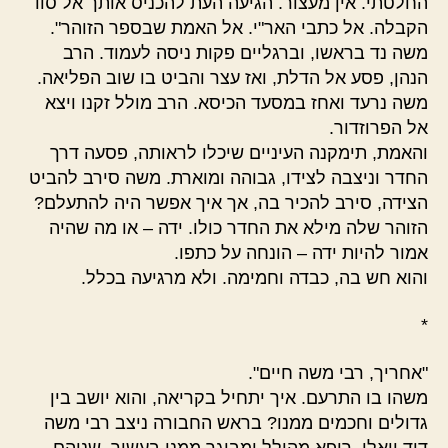
החלטתי. אין מעצור. הגיעה העת להכניס אותך אל סוד
הקבלה. אל כתבי האר"י. אל האמת שבספר הזוהר".
משה נד בראשו, וברגליים פקות ניסה לעמוד. הרב
הנהן, פסע אל הדלת, ואז עצר והביט בו שוב הפליאה.
משה נרעד ואחז במסעד הכיסא. הרב מולל זקנו ויצא
אל הפרוזדור.
והאמת, תימקנה העיניים שיכלו לראותה, פסעה דרך
החדר וניצבה לצידו, גבוהה ומוארת. משה סירב להביט
הצידה, סירב להכיר בה, אך איך אפשר היה להתעלם?
הזוהר שלה מילא את החדר כולו. ידה – או מה שהיה
אמור להיות ידה – הונחה על כתפו.
והוא חש בה, כבדה וחמימה. ולא מרגיעה בכלל.
*
"אחריך, רבי משה חיים".
משהו בו התרעם. איך יתחיל בקריאה, והוא יושב בין
גדולים וחכמים ממנו? בראש החבורה ניצב רבי משה
דוד וואלי, רופא מהולל ומבוגר ממנו בעשור. שניהם