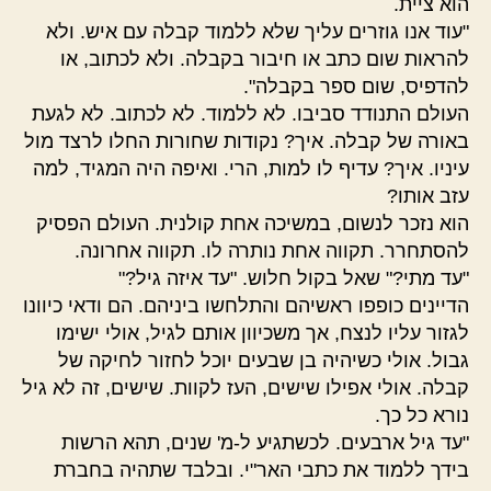
הוא ציית.
"עוד אנו גוזרים עליך שלא ללמוד קבלה עם איש. ולא
להראות שום כתב או חיבור בקבלה. ולא לכתוב, או
להדפיס, שום ספר בקבלה".
העולם התנודד סביבו. לא ללמוד. לא לכתוב. לא לגעת
באורה של קבלה. איך? נקודות שחורות החלו לרצד מול
עיניו. איך? עדיף לו למות, הרי. ואיפה היה המגיד, למה
עזב אותו?
הוא נזכר לנשום, במשיכה אחת קולנית. העולם הפסיק
להסתחרר. תקווה אחת נותרה לו. תקווה אחרונה.
"עד מתי?" שאל בקול חלוש. "עד איזה גיל?"
הדיינים כופפו ראשיהם והתלחשו ביניהם. הם ודאי כיוונו
לגזור עליו לנצח, אך משכיוון אותם לגיל, אולי ישימו
גבול. אולי כשיהיה בן שבעים יוכל לחזור לחיקה של
קבלה. אולי אפילו שישים, העז לקוות. שישים, זה לא גיל
נורא כל כך.
"עד גיל ארבעים. לכשתגיע ל-מ' שנים, תהא הרשות
בידך ללמוד את כתבי האר"י. ובלבד שתהיה בחברת