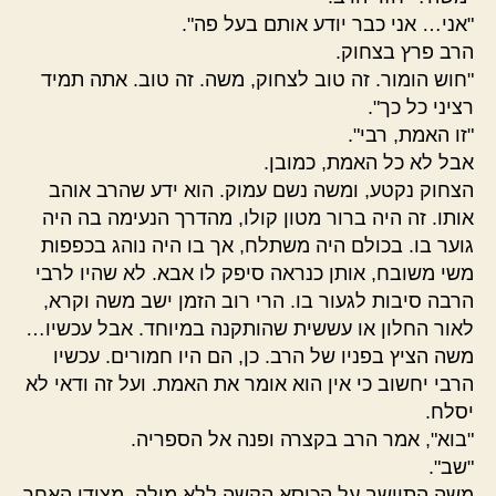
"אני… אני כבר יודע אותם בעל פה".
הרב פרץ בצחוק.
"חוש הומור. זה טוב לצחוק, משה. זה טוב. אתה תמיד
רציני כל כך".
"זו האמת, רבי".
אבל לא כל האמת, כמובן.
הצחוק נקטע, ומשה נשם עמוק. הוא ידע שהרב אוהב
אותו. זה היה ברור מטון קולו, מהדרך הנעימה בה היה
גוער בו. בכולם היה משתלח, אך בו היה נוהג בכפפות
משי משובח, אותן כנראה סיפק לו אבא. לא שהיו לרבי
הרבה סיבות לגעור בו. הרי רוב הזמן ישב משה וקרא,
לאור החלון או עששית שהותקנה במיוחד. אבל עכשיו…
משה הציץ בפניו של הרב. כן, הם היו חמורים. עכשיו
הרבי יחשוב כי אין הוא אומר את האמת. ועל זה ודאי לא
יסלח.
"בוא", אמר הרב בקצרה ופנה אל הספריה.
"שב".
משה התיישב על הכיסא הקשה ללא מילה. מצידו האחר