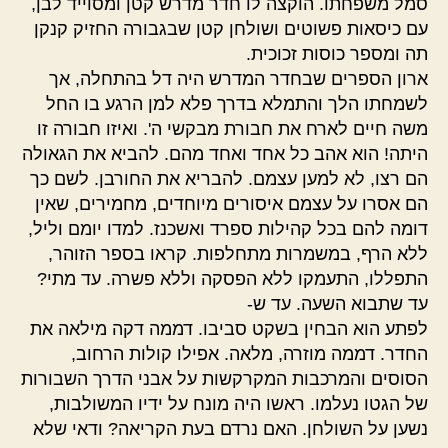
סמל משפחתו. הוקצה לו חדר מדרש קטן ומסוייד לבן,
עם כיסאות פשוטים ושולחן קטן שבגבורה החזיק קנקן
תה ומספר כוסות זכוכית.
ארון הספרים שבחדר המדרש היה דל בהתחלה, אך
לשמחתו הלך והתמלא בדרך פלא למן הרגע בו החל
משה חיים לארח את חבורת מבקשי ה'. ואיזו חבורה זו
היתה! הוא אהב כל אחד ואחד מהם. להביא את הגאולה
הם רצו, לא למען עצמם. להבריא את החורבן. לשם כך
הם אסרו על עצמם איסורים מיוחדים, מחמירים, שאין
דומה להם בכל קהילות ספרד ואשכנז. למדו יומם וליל,
ללא הרף, במשמרות מתחלפות. קראו בספר הזוהר,
התפללו, התעמקו ללא הפסקה וללא פשרה. עד מתי?
עד שתבוא השעה. עד ש-
לפתע הוא הבחין בשקט סביבו. דממה דקה מילאה את
החדר. דממה מוזרה, מלאה. אפילו קולות הרחוב,
הסוסים והמרכבות המקרקשות על אבני הדרך השבורות
של הגטו נעלמו. ראשו היה מונח על ידיו המשולבות,
נשען על השולחן. האם נרדם בעת הקריאה? ודאי שלא