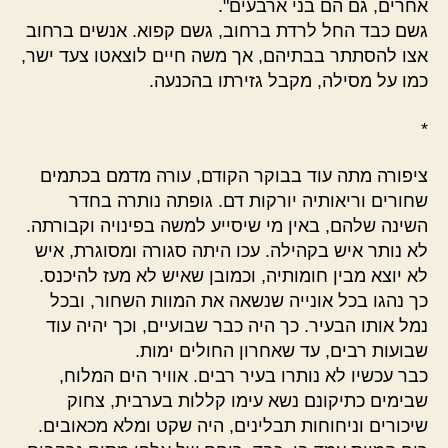
אחרים, גם הם בני ארבעים".
גשם כבד החל לרדת ברחוב, גשם קפוא. אנשים ברחוב
אצו להסתתר בבתיהם, אך משה חיים לוצאטו צעד ישר,
כמו על מסילה, מקבל גזירתו בהכנעה.
*
ציפורה מתה עוד בבוקר הקודם, עורה מדמם בכתמים
שחורים וריאותיה יורקות דם. גופתה נותרה בחדר
השינה שלהם, באין מי שיסייע למשה בפינויה וקבורתה.
לא נותר איש בקהילה. עכו היתה סגורה ומסוגרת, איש
לא יוצא מבין חומותיה, וכמובן שאיש לא מעז להיכנס.
כך נהגו בכל אונייה שנשאה את המוות השחור, ובכל
נמל אותו הבעיר. כך היה כבר שבועיים, וכך יהיה עוד
שבועות רבים, עד שאחרון החולים ימות.
כבר עכשיו לא נותרו בעיר רבים. אוויר הים המלוח,
שבימים כתיקונם נשא עימו קללות בערבית, צחוק
שיכורים וניחוחות תבלינים, היה שקט ומלא מכאובים.