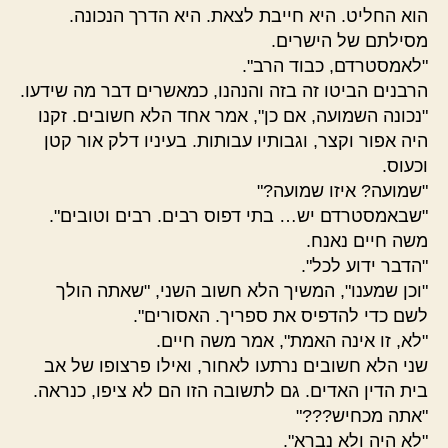
הוא החליט. היא חייבת לצאת. היא הדרך הנכונה.
מסילתם של הישרים.
"לאמסטרדם, כבוד הרב".
הרבנים הביטו זה בזה והנהנו, כמאשרים דבר מה שידעו.
"נכונה השמועה, אם כן", אמר אחד הלא חשובים. זקנו
היה אפור וקצר, וגבותיו עבותות. בעיניו דלק אור קטן
וכעוס.
"שמועה? איזו שמועה?"
"שבאמסטרדם יש… בתי דפוס רבים. רבים וטובים".
משה חיים נאנח.
"הדבר ידוע לכל".
"וכן שמענו", המשיך הלא חשוב השני, "שאתה הולך
לשם כדי להדפיס את ספריך. האסורים".
"לא, זו אינה האמת", אמר משה חיים.
שני הלא חשובים נרתעו לאחור, ואילו פרצופו של אב
בית הדין האדים. גם לתשובה הזו הם לא ציפו, כנראה.
"אתה מכחיש???"
"לא היה ולא נברא".