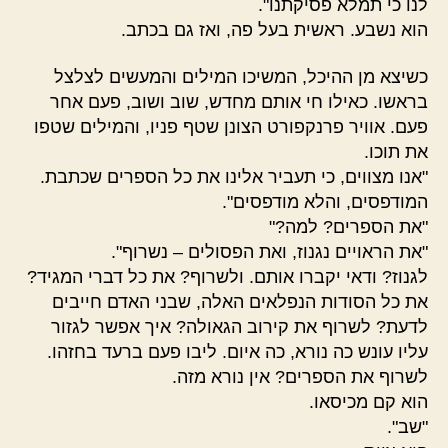
לנו כי תמלא פסיקתנו".
הוא נשבע. ראשית בעל פה, ואז גם בכתב.
כשיצא מן ההיכל, המשיכו המילים והמעשים לצלצל
בראשו. כאילו חי אותם מחדש, שוב ושוב, פעם אחר
פעם. אוויר פרנקפורט הצונן שטף פניו, והמילים שטפו
את תוכו.
"אנו מצווים, כי תעביר אלינו את כל הספרים שכתבת.
המודפסים, והלא מודפסים".
"את הספרים? למה?"
"את הראויים נגנוז, ואת הפסולים – נשרוף".
לגנוז? ודאי יקברו אותם. ולשרוף? את כל דברי המגיד?
את כל הסודות הנפלאים האלה, שבני האדם חייבים
לדעת? לשרוף את קירוב הגאולה? איך אפשר לגזור
עליו עונש כה נורא, כה איום. ליבו פעם ברעד בחזהו.
לשרוף את הספרים? אין נורא מזה.
הוא קם מכיסאו.
"שב".