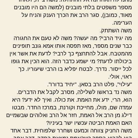
מספר משפטים בלתי מובנים (למשה הם היו מובנים
מאוד, כמובן), סגר הרב את הכרך הענק והניח על
הערימה.
משה השתתק.
מה יגיד הרבי? מה יעשה? משה לא טעם את החגורה
כבר שנים מספר, מאז תפסה אותו אמא גונב תופינים
מהמטבח. אבל להתחצף כך לרבי? לדעת את אשר אין
ביכולתו לדעת? מי ישמע כדבר הזה. הוא הכין את גופו
לכל ייסור. נדרך. לבטח יפליא בו הרבי שיעוריו. כך
ראוי, אולי.
"עילוי", פלט הרב בסאן. "יחיד בדורו".
משה נד בראשו לשלילה, מסרב לקבל את הדברים.
הוא, הרי, ידע את האמת. את כולה. ואיך לא ידע? היא
עמדה שם, מולו, מחייכת וקורנת, במרכז החדר. מבטו
דילג מן הרב אל האמת, חזר אל הרב ואלוהים שבשמיים
האם האמת הביטה עכשיו ישר בעיניו?
משה החניק צווחה וכמעט ושחרר שלפוחית. דבר אחד