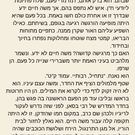
שבהם. הוא בדק אותם, רמז מדי פעם, שלח פתיונות
ליודעי ח"ן. איש לא נתפס בהם, אך משה חיים ידע
שבדרך זו או אחרת כולם חשו באמת. בכל פעם שהיא
היתה מופיעה הורגשה רגיעה בגופם, בשיחתם. כאילו
השפיע עליהם האור שקרן ממנה. כתפיים מתוחות
הבריאו, קמטי מצח שוטחו ומחלוקות נפתרו בחיוך
ובחידוד.
האם כך מרגישה קדושה? משה חיים לא ידע. ונשמר
מלהביט בעיני האמת יותר משברירי שנייה כל פעם. הן
שרפו.
הוא נאנח. "נתחיל, רבותיי. עמוד ק"ט".
שטף מלמולים הציף את החדר, ומשה עצם עיניו. הוא
לא היה זקוק לדף כדי לקרוא את המילים. הן היו חרוטות
בראשו ובליבו עוד מן הפעם הראשונה בה פגש בהן,
בחדר המדרש של רבי בסאן, לפני שזה נדרש לעקור
לריג'יו ולכהן שם כרב, במקום חמו שהזדקן. זו לא היתה
תקופה קלה עבור משה חיים. הוא נאלץ לחזור לבית
הוריו, אל מגן התרנגול, הירח ושלושת הכוכבים שהיה