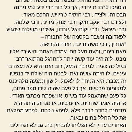
הוסמכו לרבנות יחדיו, אך כל בור הרי ידע למי ניתנה
הבכורה. ולצידו, רבי חזקיה טריויש, החכם מאוד,
ולצידם רבי יעקב חזק, ורבי יצחק מריני, ורבי שלמה,
ורבי מיכאל, ורבי יקותיאל גורדון, אשכנזי מווילנה שהגיע
לפאדובה ונשבה בקסמה של החבורה –
"אחריך, רבי משה חיים", חזרה הקריאה.
מאחוריהם, ומעט מעליהם, עמדה האמת והישירה אליו
מבט. לזה היה עוד קשה יותר להתרגל מהתואר "רב"
בגיל כה צעיר. למרבה המזל, רוב הזמן היא לא נעצה בו
עיניים. לו היתה עושה זאת, לבטח היה שולח יד בנפשו
זה מכבר. היא הניחה לו לאכול, לישון ונמנעה מלהיכנס
למקומות פרטיים. אך כל פעם שהיה לידו ספר פתוח,
כל פעם שהתעמק עוד בש"ס, או שפתח מכתבי האר"י,
או היה אומר שחרית, או ערבית, או מנחה, היתה היא
מזדמנת לחדר בדרך פלא. לפתע נוכחת, לפתע ממלאת
את כל החלל בחום ובאור.
האחרים עדיין לא הצליחו להבחין בה. גם לא הגדולים