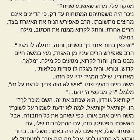
מפקח עלי. מדוע שאשבע שנית?"
ניכר היה משפתיהם המתוחות עד דק, כי הדיינים אינם
מרוצים מתשובתו. הרב פאפירש הניח את האיגרת בצד,
הרים אחרת, והחל לקרוא ממנה את הכתוב, מילה
במילה.
"יש כאן בחור אחד רך בשנים, והנה, נתגלה לו מגיד".
הרב פאפירש הרים עיניו מן האגרת, נעץ במשה חיים
מבט בוחן, וחזר לקרוא, מטעים כל מילה. "מלאך,
קדוש, ונורא, והיה מגלה לו סודות נפלאות".
מאחוריו, שילב המגיד ידיו על חזהו.
משה חיים הזעיף פניו. "איש לא היה צריך לדעת על זה",
מלמל. "רק מבקשי ה' ידעו…"
"יקותיאל גורדון, הוא שכתב את זה. השם מוכר לך?"
הו, יקותיאל יקותיאל. למה לא ידעת לשמור על לשונך?
משה חיים אהב אותו, כפי שאהב את כל החבורה. אבל
האשכנזי הפטפטן הזה, עם ההתלהבות שלו, עם
השמחה שלו, אף פעם לא היה באמת משלהם. ברור
שהוא לא התכוון לרע, אבל מה היה צורך לפטפט? לא