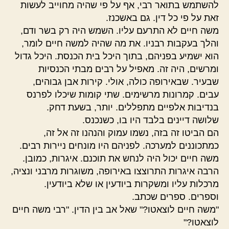
להשתמש בתואר רבי, אף על פי שהיה מחוייב לעשות
זאת על פי כל דין. גם באשכנז.
משה חיים לא התרעם עליו. השמש היה רק בשר ודם,
והלך בעקבות רבניו. את מה שהיה למשה חיים לומר,
הוא ישמיע בפניהם, בתוך היכל בית הכנסת. היכל גדול
ומרשים, היה זה. מאפיל על רבים מבתי הכנסיות
שבעיר. שבאירופה כולה, אולי. קירות אבן גבוהים,
עבים. קמרונות מרשימים. שתי קומות שיכלו לפרנס
בנדיבות אלפיים מתפללים. יותר, בשעת דחק.
שלושה דיינים בלבד היו בו, כשנכנס.
הם הביטו זה בזה, נשמו עמוק והנהנו זה אל זה,
כמתכוננים למערכה. לפניהם היו מונחים ניירות רבים.
משה חיים יכול היה לנחש את תוכנם. איגרות, כמובן.
הרבה איגרות התרוצצו באירופה, משוגרות מרבני ונציה,
מרכלות עליו ומשקרות ביודעין או שלא ביודעין.
וספרים. ספרים שכתב.
"משה חיים לוצאטו?" שאל אב בין הדין. "רבי משה חיים
לוצאטו?"