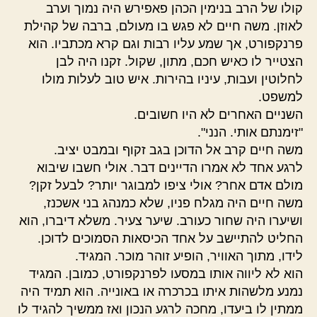
קולו של הרב בנימין הכהן פאפירש היה נמוך וערב
לאוזן. משה חיים לא פגש בו מעולם, ברבה של קהילת
פרנקפורט, אך שמע עליו רבות וגם קרא מכתביו. הוא
הצטייר לו כאיש חכם, מתון, שקול. זקנו היה לבן
לחלוטין ועבות, עיניו בהירות. איש טוב לעלות מולו
למשפט.
השניים האחרים לא היו חשובים.
"זימנתם אותי. הנני".
משה חיים קרב אל הדוכן בגב זקוף ובמבט יציב.
לרגע אחד לא אמרו הדיינים דבר. אולי חשבו שיבוא
מולם אדם אחר? אולי ציפו למבוגר יותר? לבעל זקן?
משה חיים היה מגלח פניו, שלא כמנהג בני אשכנז,
ושיערו היה שחור כעורב. שיער צעיר. משלא דיברו, הוא
החליט להתיישב על אחד הכיסאות הסמוכים לדוכן.
לידו, מתוך האוויר, הופיע זוהר מוכר. המגיד.
הוא לא ליווה אותו במסעו לפרנקפורט, כמובן. המגיד
נמנע מלשהות איתו בכרכרה או באונייה. הוא תמיד היה
ממתין לו ביעדו, מחכה לרגע הנכון ואז ממשיך להגיד לו