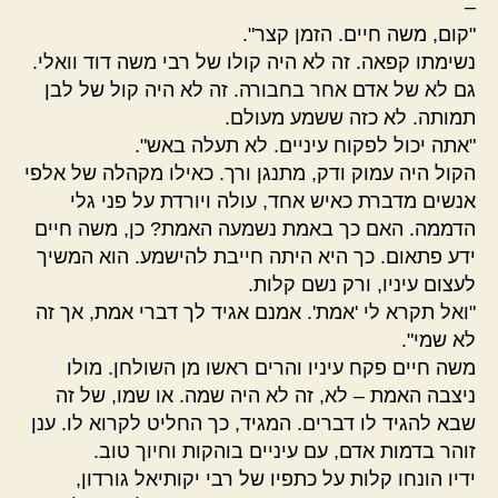
–
"קום, משה חיים. הזמן קצר".
נשימתו קפאה. זה לא היה קולו של רבי משה דוד וואלי.
גם לא של אדם אחר בחבורה. זה לא היה קול של לבן
תמותה. לא כזה ששמע מעולם.
"אתה יכול לפקוח עיניים. לא תעלה באש".
הקול היה עמוק ודק, מתנגן ורך. כאילו מקהלה של אלפי
אנשים מדברת כאיש אחד, עולה ויורדת על פני גלי
הדממה. האם כך באמת נשמעה האמת? כן, משה חיים
ידע פתאום. כך היא היתה חייבת להישמע. הוא המשיך
לעצום עיניו, ורק נשם קלות.
"ואל תקרא לי 'אמת'. אמנם אגיד לך דברי אמת, אך זה
לא שמי".
משה חיים פקח עיניו והרים ראשו מן השולחן. מולו
ניצבה האמת – לא, זה לא היה שמה. או שמו, של זה
שבא להגיד לו דברים. המגיד, כך החליט לקרוא לו. ענן
זוהר בדמות אדם, עם עיניים בוהקות וחיוך טוב.
ידיו הונחו קלות על כתפיו של רבי יקותיאל גורדון,