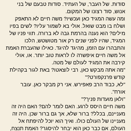
סודות. של העבר, של העתיד. סודות טבעם של בני
אנוש, סוד רצונו של המקום.
ומה עשה המגיד כאן ועכשיו? משה חיים לא התאפק
ושלח בו מבט שואל. אולי בא לשמור עליו? לשים בפיו
מילים? הוא נענה בהרמת גבה לא ברורה. תווי פניו של
המגיד, שהיו לפני שנים רק אור מטושטש, הלכו
והתבהרו עם הזמן, מהיגד להיגד. כאילו שהעברת האמת
אל משה חיים איפשרה לו לראות טוב יותר. או, אולי
קירבה את המגיד לעולם של מטה.
"מה אתה מבקש כאן, רבי לוצאטו? באת לגור בקהילת
קודש פרנקפורט?"
"לא, כבוד הרב פאפירש. אני רק מבקר כאן. עובר
אורח".
"ולאן מועדות פניך?"
משה חיים היסס לרגע. האם לומר להם? האם היה זה
מעניינם, בכלל? ברור שלא, אך גם ברור שכן. היה זה
מעניינו של העולם כולו. ואיך הוא יוכל להיפתח אל
העולם, אם כבר כאן הוא יבחר להיסגר? האמת תנצח,