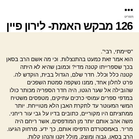
פר
תפריט
עינ
126 מבקש האמת- לירון פיין
"סיימתי, רבי".
הוא אמר זאת כמעט בהתנצלות. וכי מה אשם הרב בסאן
בכך שספרייתו קטנה מדי? וכמובן שהיא לא היתה
קטנה כלל וכלל. חדר שלם, הגדול בבית, הוקדש לה.
פרט לחלון אחד, ממנו נשקפה סמטת השפכים
שהובילה אל שער הגטו, היה חדר הספריה מכותר כולו
במדפי ספרים עמוסי כרכים עתיקים, מטפסים משטיח
המשי המעוטר עד לתקרת האבן הלא מטוייחת. יותר
ממחציתם היו מקוריים, כתובים בדיו על גבי עור ריחני.
משה אהב אותם יותר מן המודפסים, אשר ריחם היה
מריר. באמסטרדם הדפיסו אותם, כך ידע. מרחוק הגיעו.
הרב בסאן, גבוה ומוצק, מולל זקנו והנהן קלות.