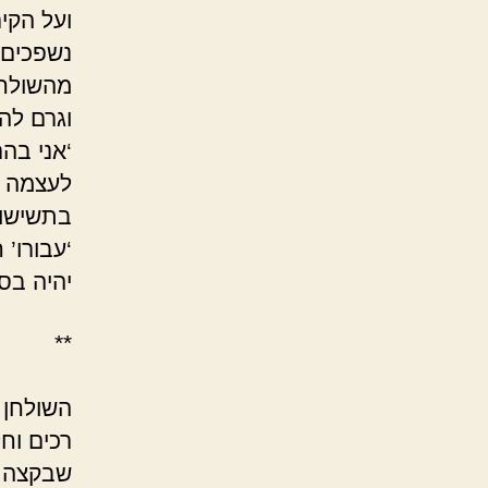
ועל הקיר
נשפכים 
מהשולחנ
וגרם לה
‘אני בהר
לעצמה ל
בתשישות
‘עבורו’
יהיה בס
*
סול 
השולחן 
רכים וח
שבקצה ה