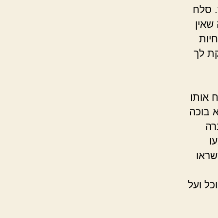
. סלח
 שאין
יות
קת לך
ח אותו
א בוכה
רה
ו
שראו
כל ועל