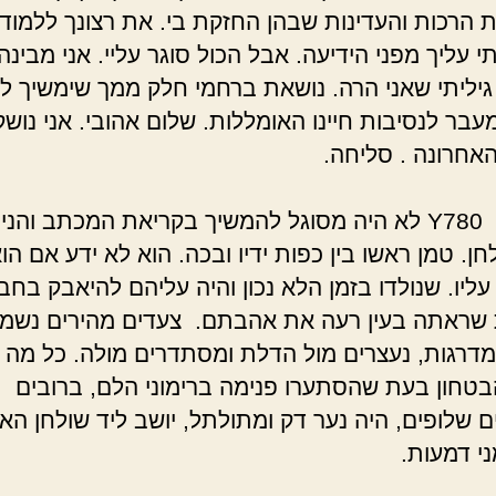
ת הרכות והעדינות שבהן החזקת בי. את רצונך ללמוד
תי עליך מפני הידיעה. אבל הכול סוגר עליי. אני מבינה
גיליתי שאני הרה. נושאת ברחמי חלק ממך שימשיך לח
עבר לנסיבות חיינו האומללות. שלום אהובי. אני נוש
חרונה . סליחה.
Y780 לא היה מסוגל להמשיך בקריאת המכתב והני
ן. טמן ראשו בין כפות ידיו ובכה. הוא לא ידע אם הו
עליו. שנולדו בזמן הלא נכון והיה עליהם להיאבק בחב
שראתה בעין רעה את אהבתם. צעדים מהירים נשמע
מדרגות, נעצרים מול הדלת ומסתדרים מולה. כל מה 
בטחון בעת שהסתערו פנימה ברימוני הלם, ברובים
 שלופים, היה נער דק ומתולתל, יושב ליד שולחן האו
ני דמעות.