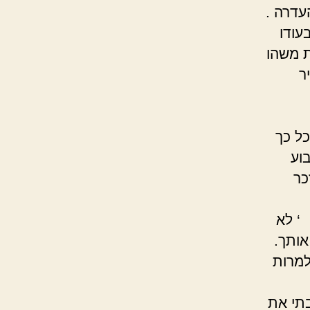
העדרה .
עודו
ת משהו
ר
ך
וע
תו החייכנית צפו מולו. Y780 נזכר
אותך.
למרות
בתי את