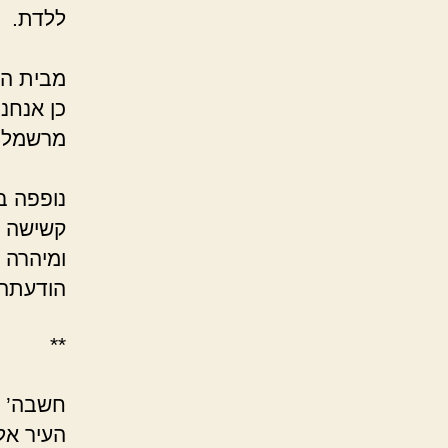
ל
‘בכל
מבית הס
כן אנחנ
מרשמל
ק
נופפה בי
קשישה ש
ומיהרה 
הודעתה.
*
דיאנה
חשבה’ י
העיר אל