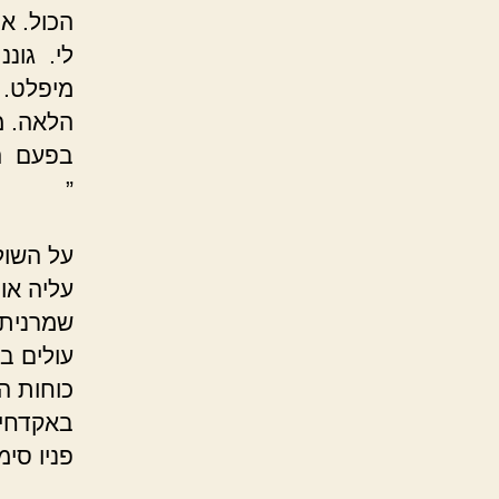
הכול. א
לי. גוננ
מיפלט. 
הלאה. מ
בפעם הא
”
על השולח
עליה או 
שמרנית 
עולים ב
כוחות ה
באקדחים
פניו סימ