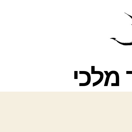
פרס
עינת