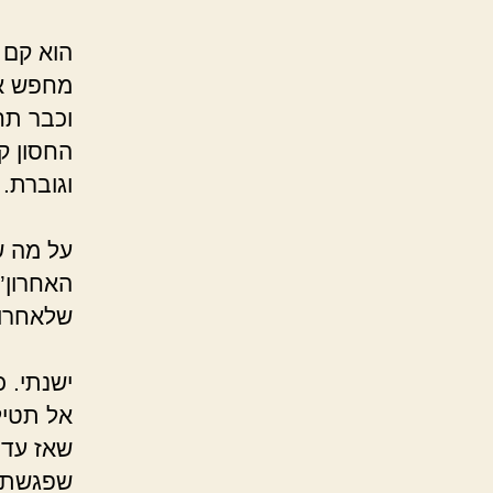
הוא קם 
מחפש או
וכבר תח
החסון 
וג
“אה
על מה ש
שלאחר
‘
ישנתי. 
אל תטיל
שאז עדי
שפגשתי.