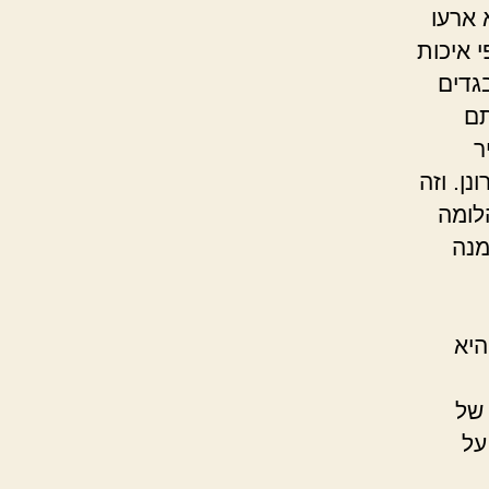
 ארעו
 איכות
גדים
תם
ר
ן. וזה
לומה
מנה
א
ל
על