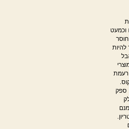
ת
 וכמעט
חוסר
להיות
בל
וצרי
 רעמת
וס.
 ספק
ק
מנם
יון.