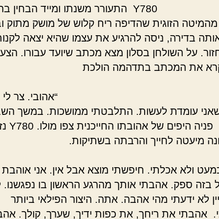
Y780 התעורר משנתו ומייד הבחין ב
מהמיטה הזוגית שהדיפה ריח קלוש של מושק מתוק וב
תה בדירה, ניסה להרגיע את עצמו שהיא יצאה לקנו
זור. על השולחן בסלון מצא מכתב שיועד עבורו. הצעי
קרא את המכתב בתדהמה הולכת
וברת.
ובי. צר לי כל כ
אני עומדת לעשות. התלבטתי ממושכות. במשך השב
האחרון’ פניה היפים של אהוב
ונה מיעטה לחייך והרבתה בשתיקות.
 לא
כמעט ולא אכלתי. חיפשתי מוצא אבל אין. אני אוהבת 
 בזה ספק. אהבתי אותך מהרגע הראשון בו נפגשנו. 
ין לא ידעתי מהי אהבה. אתה. היצור הפילאי ביותר
 אהבתי את ריחך, את כפות ידיך, שערך, קולך. אה