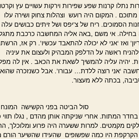
ות נתלו קרנות שפע שפירות וירקות עשויים עץ וקרטו
מתוכם . המקום היה רועש וצהלות צחוק ושירה עלו
ות הסמוכים. ריח של צ’יפס ושל זיתים כבושים עלה
 בחילה. אי משם ,באה אליה המחשבה כרכבת מתגל
יון’ ואז ‘אני לא יכולה להתאבד עכשיו’. רק אז, הרשת
הניח ראשה על הדלפק המבהיק ולעצום את עיניה
. יהיה עליה להמשיך לשאת את הכאב . אין לה מפל
 חשבה ‘אני רוצה ללדת… עבורו’. אבל כשנזכרה שהוא
ביבה, בכתה ללא מעצור.
*
הביטה בפני הקשישה המונחת 
בחדר המתות. אחרי שניקתה אותן מהדם , נגלו תווי פ
לקים מקמטים. למרות ששערה היה פרוע ומלוכלך, הר
קרקפת היו כמה שפשופים שהעידו שהשיער הורם 