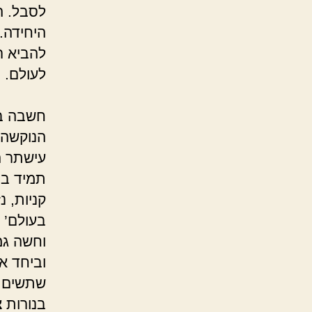
לסבל. ה
היחידה.
להביא ר
ל
‘לאבד
חשבה במ
הנוקשה 
עישתר ה
תמיד בב
קניות, 
בעולם’ 
וחשה גמ
וביחד א
שתשים ק
בנורות 