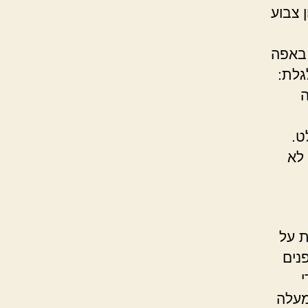
ן צבוע
 באפה
גלת:
ה
ט.
 לא
על
נים
י
מעלה