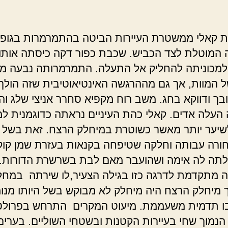
 קאלי ממשטרת העיירות הביטה בהתמרמרות בגופ
המוטלת לצד הכביש. שכבת כפור דקה כיסתה אותו
מכוניתה להחליק אל התעלה. התמרמרותה נבעה מ
 המוות, אך גם מההרגשה האינטיאוטיבית שזה הולך 
בך ודווקא בחג. משב רוח מקפיא סחרר אניצי שלג וה
העלה אדים. קאלי כהת העיניים נראתה כדוגמנית למ
שיער יותר מאשר כשוטרת במיחלק הרצח. זאת בשל
ורה עבותה וחלקה שטיפחה בקנאות בעזרת שמן קוק
לתה לה אימה ושהועבר מאם לבת בשרשרת הדורות.
 מתקדמת לדרגה כזו בגילה הצעיר,לו שירתה במחל
 מיחלק הרצח היה מיחלק לא מבוקש בשל היותו מנו
ו תדמית משעממת. מיעוט המקרים התרחש בפרולטר
נמוך שחי בעיירות הקטנות ובשטחי השוליים. בערים