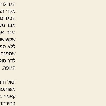
הגדולות
מקרי רצ
הבגדים 
מבד משו
נגנב. א
שקשישות
ללא ספק
שספגה.’
לדר סול
ה
‘כול
וסול חיב
משות
קאמי’ נ
בחירתה 