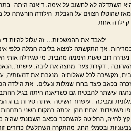
יא השתדלה לא לחשוב על אימה. דיאנה היתה בתה
מאז שהוטלו הצווים על הגבלת הילודה הורשתה כל
ק ילדה אחת
עולם.
 את ההמשכיות… זה עלול להיות די מ
רירות. אך התקשתה למצוא בליבה חמלה כלפי אי
נעדרה רוב שעות היממה מהבית. מי שגידלה אותי הי
אהובה . דקירת צער מחצה את ליבה. עישתר..הנאמנ
ית, מקשיבה לכל שאלותיה מנגבת את דמעותיה, ע
נזכרה בכאב כיצד בחרו שמלות ונעלים. ‘את הילדה הכי
נהגה עישתר להבטיח גם כשדיאנה היתה בגיל ההתב
לונית ומביכה . עישתר השיטה איתה סירות בחג המ
פו פשטידות .אחת מהן זכתה במקום השני בתחרות.
ץ לחייה, החליטה להשתכר בפאב השכונתי שהיה מ
צבעוניות ובסמלי החג: מהתקרה השתלשלו כדורים זוה