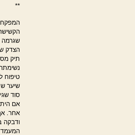
**
המפקחת
הקשישה 
שגרמה ל
הצדק של
תיק מסו
נשימתה 
טיפוח ל
שיער שח
סוד שגי
אם היתה
אחר. אך
ודבקה ב
המעמד ה