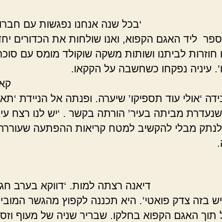
לדת.
 שנה אנחנו נפגשות עם חברות
פר ליד האגם הקפוא, ואנו שולחות את הכדורים יחד
ו חוזרות לביתנו ושותות משקה שוקולד מומס עם סוכר
ו’. עיניה נפקחו כשחשבה על הקקא
אלי
דה ‘אולי עוד תספיקו’ שיערה. ופנתה אל הניידת ‘תאת
נעדרת מביתה בעיר’ הורתה בקשר . ‘יש לנו רצח עירו
לנתק מבלי להקשיב למטח קריאות ההפתעה שעוררה
*
 רצתה למות. ‘דווקא בערב חג האו
ש בזה צדק פואטי’. היא תכננה לקפוץ מהגשר המובי
 תוך האגם הקפוא בחלקו. שבריר שניה של מעוף וזסו