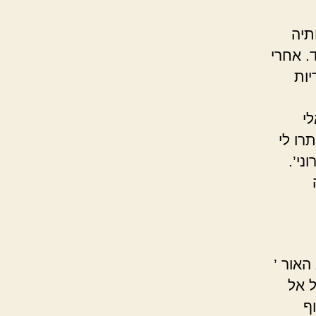
יה
. אחרי
יות
ו.
רו לי
ני’.
ר ’
ל אל
ף