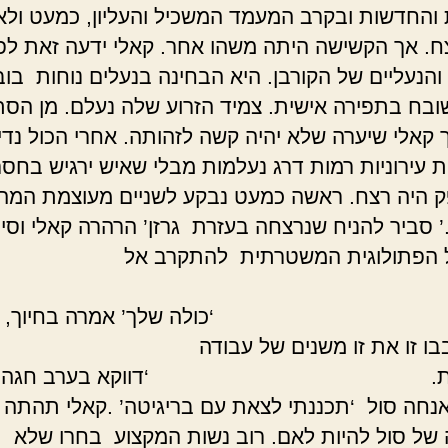
 והחדשות ובקרב המעמד המשכיל והעליון, כמעט ולא
ח. אך הקשישה היתה משהו אחר. קאלי ידעה זאת לפי
והנעליים של הקורבן. היא הבחינה בנעלים נוחות בוב
בח בתפירה אישית. צמיד הזרוע שלה נעלם. מן הס
ך קאלי שיערה שלא יהיה קשה לזהותה. אחרי הכול נדי
 עירוניות רמות דרג נעלמות מבלי שאיש ירגיש בחסרונ
 היה רצח. ראשה כמעט נבקע לשניים מעוצמת המה
 סביר להניח שנרצחה בעזרת גרזן’ הרהרה קאלי וסי
 הפתולוגית המשטרתית להתקרב אל
גופה.
ה שלך’ אמרה בחיוך, הי
בו זו את זו משנים של עבודה
פת. ‘דווקא בערב חגה ש
אנחה סול ‘תכננתי לצאת עם בריגיטה’ .קאלי תהתה 
של סול להיות לאם. רוב נשות המקצוע בחרו שלא