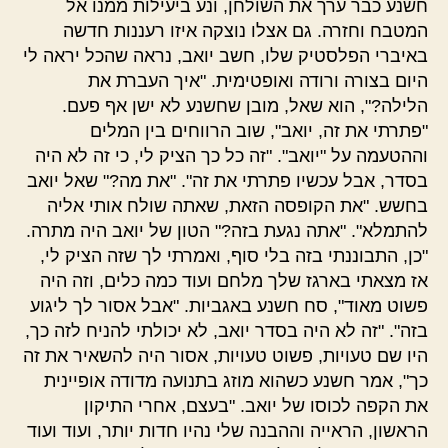
חשנע כבר ערך את השולחן, ונע ביעילות ממנו אל
המטבח וחזרה. גם אצלו נוצקה איזו רעננות חדשה
באיברי הפלסטיק שלו, חשב יואב, נראה שהכל יראה לי
היום בצורה ורודה ואופטימית. "איך העברת את
הלילה?", הוא שאל, מובן שחשנע לא ישן אף פעם.
"פתרתי את זה, יואב", שוב הרווחים בין המלים
וההטעמה על "יואב". "זה כל כך הציק לי, כי זה לא היה
בסדר, אבל עכשיו פתרתי את זה". "את מה?" שאל יואב
בחשש. "את הקופסה הזאת, שאתה שולח אותי אליה
להתמלא". "אתה נגעת בזה?" הטון של יואב היה מתרה.
"כן, התבוננתי בזה בלי סוף, ואמרתי לך שזה הציק לי,
אז מצאתי בארגז שלך מלחם ועוד כמה כלים, וזה היה
פשוט מאוד", סח חשנע באגביות. "אבל אסור לך ליגוע
בזה". "זה לא היה בסדר יואב, לא יכולתי להניח לזה כך,
היו שם טעויות, פשוט טעויות, אסור היה להשאיר את זה
כך", אמר חשנע כשהוא מוזג בתנועה מדודה אופיינית
את הקפה לכוסו של יואב. "בעצם, אחרי התיקון
הראשון, הראייה וההבנה שלי נהיו חדות יותר, ועוד ועוד