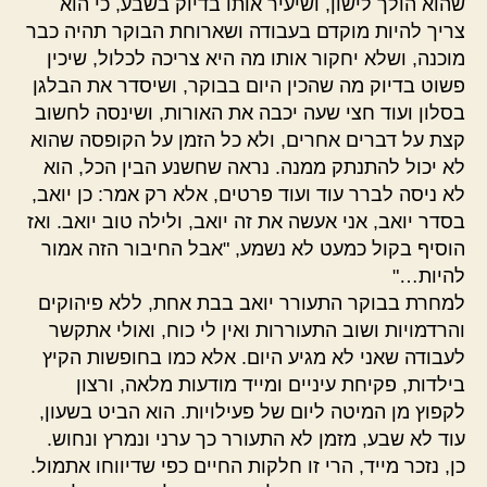
שהוא הולך לישון, ושיעיר אותו בדיוק בשבע, כי הוא
צריך להיות מוקדם בעבודה ושארוחת הבוקר תהיה כבר
מוכנה, ושלא יחקור אותו מה היא צריכה לכלול, שיכין
פשוט בדיוק מה שהכין היום בבוקר, ושיסדר את הבלגן
בסלון ועוד חצי שעה יכבה את האורות, ושינסה לחשוב
קצת על דברים אחרים, ולא כל הזמן על הקופסה שהוא
לא יכול להתנתק ממנה. נראה שחשנע הבין הכל, הוא
לא ניסה לברר עוד ועוד פרטים, אלא רק אמר: כן יואב,
בסדר יואב, אני אעשה את זה יואב, ולילה טוב יואב. ואז
הוסיף בקול כמעט לא נשמע, "אבל החיבור הזה אמור
להיות…"
למחרת בבוקר התעורר יואב בבת אחת, ללא פיהוקים
והרדמויות ושוב התעוררות ואין לי כוח, ואולי אתקשר
לעבודה שאני לא מגיע היום. אלא כמו בחופשות הקיץ
בילדות, פקיחת עיניים ומייד מודעות מלאה, ורצון
לקפוץ מן המיטה ליום של פעילויות. הוא הביט בשעון,
עוד לא שבע, מזמן לא התעורר כך ערני ונמרץ ונחוש.
כן, נזכר מייד, הרי זו חלקות החיים כפי שדיווחו אתמול.