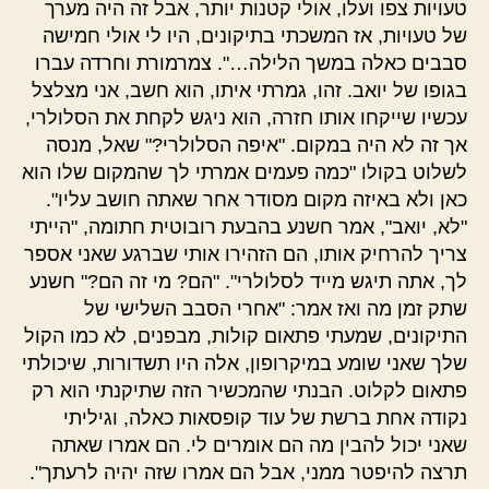
טעויות צפו ועלו, אולי קטנות יותר, אבל זה היה מערך
של טעויות, אז המשכתי בתיקונים, היו לי אולי חמישה
סבבים כאלה במשך הלילה…". צמרמורת וחרדה עברו
בגופו של יואב. זהו, גמרתי איתו, הוא חשב, אני מצלצל
עכשיו שייקחו אותו חזרה, הוא ניגש לקחת את הסלולרי,
אך זה לא היה במקום. "איפה הסלולרי?" שאל, מנסה
לשלוט בקולו "כמה פעמים אמרתי לך שהמקום שלו הוא
כאן ולא באיזה מקום מסודר אחר שאתה חושב עליו".
"לא, יואב", אמר חשנע בהבעת רובוטית חתומה, "הייתי
צריך להרחיק אותו, הם הזהירו אותי שברגע שאני אספר
לך, אתה תיגש מייד לסלולרי". "הם? מי זה הם?" חשנע
שתק זמן מה ואז אמר: "אחרי הסבב השלישי של
התיקונים, שמעתי פתאום קולות, מבפנים, לא כמו הקול
שלך שאני שומע במיקרופון, אלה היו תשדורות, שיכולתי
פתאום לקלוט. הבנתי שהמכשיר הזה שתיקנתי הוא רק
נקודה אחת ברשת של עוד קופסאות כאלה, וגיליתי
שאני יכול להבין מה הם אומרים לי. הם אמרו שאתה
תרצה להיפטר ממני, אבל הם אמרו שזה יהיה לרעתך".