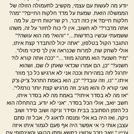
יודע מה לעשות עם עצמי, מקשיב לתעמולה הזולה של
הממשלה הזאת. שמעת על מדד חלקות החיים?" "מה?
חלקות חיים? אין כזה דבר, רק שריטות חיים, על מה
אתה מדבר?" לא חשוב, אין לי כוח לחזור על זה, משהו
ששמעתי עכשיו בחדשות…" "והוא? מה הוא עושה?"
התגבר הקול בטלפון, "אתה יכול להתבדר קצת איתו,
אולי לשחק שח, למרות שכנראה אין לך סיכוי מולו".
"מי? חשנע? הוא מתנהג מוזר…" "ככה אתה קורא לו?
חשנע?" "כן, הם אמרו שכדאי שאתן לו שם, ושהוא
יתרגל לזה במהירות וככה אני לא ארגיש כל כך מוזר
איתו." "נו, וזה עובד?" "כן, הוא באמת התרגל צ'יק-צ'ק
ואני קורא לו והוא מגיב וזה מרגיש קצת יותר נורמלי".
"אז מה לא בסדר איתו?" באמת מה לא בסדר איתו,
חשב יואב, אולי הכל בסדר. "אני לא יודע, בהתחלה הוא
כל הזמן הסתובב בבית וסידר וניקה ושוב סידר ושוב
ניקה, ואז היה בא אלי ומנסה לדאוג לי, אבל זה סתם
עצבן אותי כי אי אפשר היה אף פעם לגמור איתו איזה
עניין." יואב נזכר עכשיו במשא ומתן הרוגע והאינסופי עם