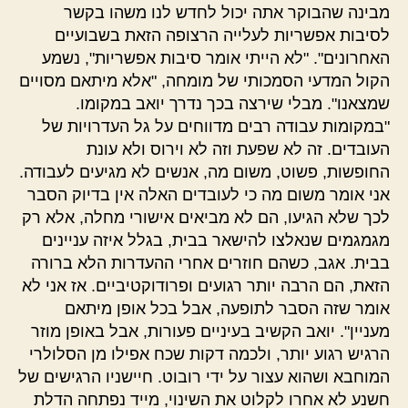
מבינה שהבוקר אתה יכול לחדש לנו משהו בקשר
לסיבות אפשריות לעלייה הרצופה הזאת בשבועיים
האחרונים". "לא הייתי אומר סיבות אפשריות", נשמע
הקול המדעי הסמכותי של מומחה, "אלא מיתאם מסויים
שמצאנו". מבלי שירצה בכך נדרך יואב במקומו.
"במקומות עבודה רבים מדווחים על גל העדרויות של
העובדים. זה לא שפעת וזה לא וירוס ולא עונת
החופשות, פשוט, משום מה, אנשים לא מגיעים לעבודה.
אני אומר משום מה כי לעובדים האלה אין בדיוק הסבר
לכך שלא הגיעו, הם לא מביאים אישורי מחלה, אלא רק
מגמגמים שנאלצו להישאר בבית, בגלל איזה עניינים
בבית. אגב, כשהם חוזרים אחרי ההעדרות הלא ברורה
הזאת, הם הרבה יותר רגועים ופרודוקטיביים. אז אני לא
אומר שזה הסבר לתופעה, אבל בכל אופן מיתאם
מעניין". יואב הקשיב בעיניים פעורות, אבל באופן מוזר
הרגיש רגוע יותר, ולכמה דקות שכח אפילו מן הסלולרי
המוחבא ושהוא עצור על ידי רובוט. חיישניו הרגישים של
חשנע לא אחרו לקלוט את השינוי, מייד נפתחה הדלת