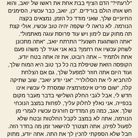
"לרעתי?" הדם הציף בבת אחת את ראשו של יואב, והוא
חש אותו הולם בורידים. "כן, יואב, כבר עכשיו, הסימנים
החיוניים שלך, שאני מודד כל הזמן, נמצאים בקצה
הנורמה. לא נראה לי שקפה יהיה טוב עכשיו, אולי קצת
תה מתוק עם לימון ויש עוד פרוסת עוגה מאתמול".
"אתה השתגעת חשנע?" התרתח יואב, "אתה מתכונן
לשחק עכשיו אח רחמן? בוא אני אגיד לך משהו פעם
אחת ולתמיד – אתה רובוט, את זה אתה בטח יודע,
הקופסה הזאת שטיפלת בה כל כך טוב היא המוח שלך,
ועוד היום אתה חוזר למפעל שלך, גם אם הצלחת
להחביא לי את הסלולרי". "אני יודע יואב", שוב שתיקה
קלה, "שום פריט אינפורמציה שמסרת לי עכשיו אינו
חדש לי, אבל לגבי החלק השלישי בדבר מעבר מקום
בכפייה, אני נאלץ לחלוק עליך, לפחות במצב הנוכחי
שלך. אגב, כמה מן המדדים חורגים עכשיו לגמרי מן
הנורמה, אתה לא במצב לקבל החלטות ובטח שלא
לפעול לפיהן. אתה תצטרך להישאר זמן מה בחדר הזה.
חבל שלא הספקתי להכין לך את התה. אתה יודע, מתוק