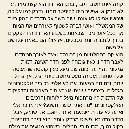
קורה איתו חשב הגבר, בזמן האחרון הוא קצת מוזר, עד
לא מזמן אי אפשר היה להיפטר ממנו, נדבק כמו עלוקה,
ועכשיו אפילו לא עונה. שוב חשב על הדרכים המקוריות
של הממשלה ועושי דברה לשטוף לאזרחים את המוח,
אך בכל אופן נזכר שבאמת בשבוע האחרון היו הפקקים
בדרך לעבודה יותר נסבלים, אז אולי הם באמת עלו שם
על משהו…
הוא קם בהחלטיות מן הכורסה וצעד לאורך המסדרון
לעבר חדרון, כעין גומחה לפני חדר השינה. דמות
גמלונית הייתה רכונה שם מעל כעין קופסה שהמכסה
שלה פתוח, מזכירה מעט מחשב ביתי רגיל, אך גדולה
יותר, ודחוסה במאות, אם לא אלפי רכיבים אלקטרוניים
בגדלים ובצבעים שונים. אצבעותיה הארוכות והדקיקות
של הדמות היו מרחפות מעל הלוחות והרכיבים
האלקטרוניים. "מה אתה עושה חשנע? אני מדבר אליך
ואתה לא עונה". "שמעתי אותך, יואב, אני שומע, אבל
הדבר הזה כאן פשוט מרתק אותי". הוא דיבר במתינות,
בקול נמוך, מרווח בין המלים, כשהוא מטעים את מילת