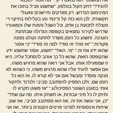
את המשפט "הוא כמעט ריק". "מה אסור לטכנאי
להגיד?" דחק הקול בטלפון. "שחשנע מכיל בתוכו את
המינימום הנדרש, רק מפרקים וחיישנים ומעגלי
תקשורת, לכן הוא כזה קל ודינמי ונע בקלילות בחיקוי די
מוצלח לתנועת בן אדם, וכל השכל והמוח שלו והמאוורר
שדרוש לקירור נמצאים בקופסה הגדולה שבתחנת
העגינה. וחשנע כל הזמן משדר לתחנה וקולט ממנה
פקודות." "אז מה? זה סוד? למה זה סוד?" "כי אסור
שהוא ידע את זה." "מי, הוא?" "חשנע, אסור שחשנע ידע
שהקופסה הזאת, שהוא כל כך אוהב להסתכל עליה, היא
זו שמפעילה אותו. אבל אני רואה שהוא מרגיש משהו,
אם אפשר להגיד עליו שהוא מרגיש משהו, כי כשהוא לא
מנקה ומסדר ומבשל ואם אני לא קורא לו, אז הוא כל
הזמן שם, ולכן הפסיק להסתובב סביבי ולנדנד ולחקור
אותי בסגנון השוטר הפסיכולוג." "אז פשוט תקרא לו
ותיתן לו כל מיני עבודות, או תשחק איתו, מה עם שח?"
"כן, אני עושה את זה, ואז הוא מסתובב סביבי, ואז שוב
שיחות אינסופיות לפרטי פרטים הקטנים ביותר, ואז אני