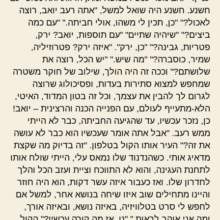
חשנע. חשנע היה שואל למשל, "אתה רעב יואב, רוצה
לאכול?" "כן, תכין לי משהו, אולי חביתה." "עם כמה
ביצים?" "שיהיה שתיים" "עם תוספות, יואב? ירק,
פטריות, גבינה?" "כן, ירק". "איזה ירק? פטרוזיליה,
שמיר, כוסברה?" "מה שיש." "יש הכל, רוצה את
שלושתם?" וככה זה היה הולך, שילוב של חוקר משטרה
שמחפש למצוא סתירות בעדות, ופסיכולוג שרוצה
לגרום לך להבין את עצמך, וכל זה בטון המדוד, האיטי,
הלא-מתעייף לעולם, עם הפנייה הכנה והרצינית – יואב!
כן, נזכר עכשיו, עד שהגיעה החביתה, כבר לא הייתי
ממש רעב. "אבל אתה אומר שעכשיו הוא כבר לא עושה
את זה?" העיר אותו הקול בטלפון. "זה בדיוק מה שקצת
מדאיג אותי. כשהנדנוד שלו נמאס עלי, הייתי שולח אותו
לתחנת העגינה, והוא לא התווכח וציית ועזב הכל והלך
לחדרון שלו. ואז כעבור איזה עשר דקות, הוא היה חוזר
והיינו מתחילים שוב איזו שיחה בנושא אחר, למשל אם
לחפש לי סרט בטלוויזיה, באיזה נושא, ובאיזה אורך,
ומה אני אוהב לראות." "נו, אז מה קורה עכשיו?" הקול