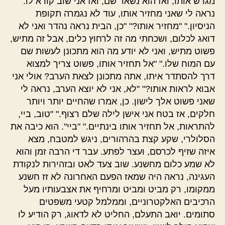
מגרש אותו, ואז הוא נשאר שם, ואז אני שוב קורא לו.
נראה לי שאני מחזיר אותו, עוד לא נגמרה תקופת
הניסיון." "מחזיר אותו?" "כן, הבית נראה נהדר ואני לא
דואג לכלום, ושכחתי מה זה לרחוץ כלים, אבל זה מתיש,
פשוט מתיש, ואני לא יודע מה הוא מתכונן לעשות שם
עם המוח שלו." "אל תחזיר אותו, פשוט צריך למצוא
דרך להסתדר איתו, אתה מתכונן לצאת הערב? אולי אני
אבוא לראות אותו?" "לא, אני לא יוצא הערב, נראה לי
שאני פשוט אלך לישון. כן, אמרו שהחיים יותר ויותר
חלקים, אז בטח אני אישן לילה שלם רצוף." "טוב, ביי,
להתראות, אל תחזיר אותו בינתיים." "ביי". הוא כיבה את
הסלולרי, שקע קצת בהרהורים, ניגש למטבח, מצא
איזה שזיף לכרסם, ועצר לפתע. עבר די הרבה זמן והוא
לא שמע כלום מחשנע. שוב צעד לאט ובזהירות לנקודת
העגינה, נראה היה שמאז הפעם האחרונה לא זז חשנע
ממקומו, רק מביט ומביט ומרחיף את אצבעותיו מעל
הרכיבים האלקטרוניים, וממלמל קטעי משפטים
סתומים. יואב התעלם, החליט לא לדאוג, רק הודיע לו