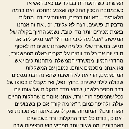
האישית, כשהתעוררת בבוקר עם כאב ראש או
כשבמטבח הסכין החליקה ואצבע נחתכה, ואם ברמה
הלאומית – תאונות דרכים, תאונות עבודה, מחלות
מדבקות, פשעים, רצח לא עלינו". "כן, את זה אנחנו
באמת מכירים יותר מדי טוב", נשמע החיוך בקולה של
המגישה, "אבל מה לגבי המדד?" "אני מגיע לזה, אני
מגיע. במשרד שלי, כל מה שאנחנו עושים זה לאסוף
מידי יום את כל הדיווחים על מקרים כאלה מהמשטרה,
מחדרי המיון, ממשרדי הממשלה, מתחנות כיבוי אש,
ואז אנחנו מסכמים אותם, כמובן עם המשקלות
המתאימים, הרי את לא חושבת שתאונה רבת נפגעים
שקולה לילד ששיחק בחוץ ונפל, ואז מקבלים בסופו של
דבר מספר כלשהו, שהוא מדד התקלות של אותו יום.
ככל שהמספר הזה יורד, אנחנו אומרים שחלקות החיים
עולה, ולהיפך כמובן." "אז מה קורה אם כן בשבועיים
האחרונים?" המומחה שתק לרגע באתנחתא מכוונת ואז
"אם כן, קודם כל מדד התקלות יורד בשבועיים
האחרונים ומה שעוד יותר מפתיע הוא הרציפות שבה