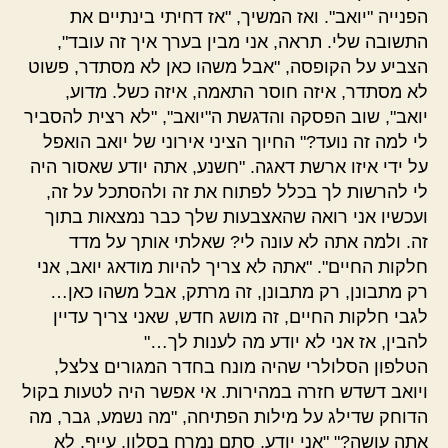
הפנייה "יואב". ואז המשיך, "אז דחיתי בינתיים את
התשובה שלי. תראה, אני מבין בערך איך זה עובד",
הצביע על הקופסה, "אבל משהו כאן לא מסתדר, פשוט
לא מסתדר, איזה חוסר התאמה, איזה כשל. מדוע,
יואב", שוב הפסקה והדגשת ה"יואב", "לא רצית להסביר
לי למה זה נועד?" החיוך הציני אירוני של יואב הואפל
על ידי איזו ארשת דאגה. "חשנע, אתה יודע שאסור היה
לי להרשות לך בכלל לפתוח את זה ולהסתכל על זה,
ועכשיו אני רואה שהאצבעות שלך כבר נמצאות בתוך
זה. ולמה אתה לא עונה לי? שאלתי אותך על מדד
חלקות החיים". "אתה לא צריך להיות מודאג יואב, אני
רק מתבונן, רק מתבונן, זה מרתק, אבל משהו כאן…
לגבי חלקות החיים, זה מושג חדש, שאני צריך עדיין
להבין, אז אני לא יודע מה לענות לך…"
הטלפון הסלולרי שהיה מונח בחדר המגורים צלצל,
ויואב דשדש חזרה במהירות. אי אפשר היה לטעות בקול
הדוחק שדילג על מילות הפתיחה, "מה נשמע, גבר, מה
אתה עושה?" "אני יודע, סתם נמרח בסלון, עייף, לא