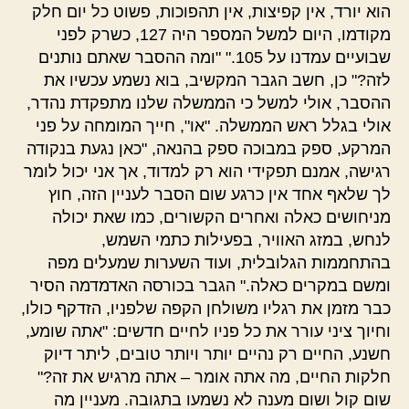
הוא יורד, אין קפיצות, אין תהפוכות, פשוט כל יום חלק
מקודמו, היום למשל המספר היה 127, כשרק לפני
שבועיים עמדנו על 105." "ומה ההסבר שאתם נותנים
לזה?" כן, חשב הגבר המקשיב, בוא נשמע עכשיו את
ההסבר, אולי למשל כי הממשלה שלנו מתפקדת נהדר,
אולי בגלל ראש הממשלה. "או", חייך המומחה על פני
המרקע, ספק במבוכה ספק בהנאה, "כאן נגעת בנקודה
רגישה, אמנם תפקידי הוא רק למדוד, אך אני יכול לומר
לך שלאף אחד אין כרגע שום הסבר לעניין הזה, חוץ
מניחושים כאלה ואחרים הקשורים, כמו שאת יכולה
לנחש, במזג האוויר, בפעילות כתמי השמש,
בהתחממות הגלובלית, ועוד השערות שמעלים מפה
ומשם במקרים כאלה." הגבר בכורסה האדמדמה הסיר
כבר מזמן את רגליו משולחן הקפה שלפניו, הזדקף כולו,
וחיוך ציני עורר את כל פניו לחיים חדשים: "אתה שומע,
חשנע, החיים רק נהיים יותר ויותר טובים, ליתר דיוק
חלקות החיים, מה אתה אומר – אתה מרגיש את זה?"
שום קול ושום מענה לא נשמעו בתגובה. מעניין מה