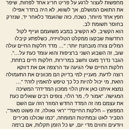
מחפשות לעצור לרגע על פריט חריג אחד לפחות, שיפר
את התואם המושלם, אך לשווא, לא היה בחדר אפילו
חפץ אחד מיותר, נשכח, כזה שהועמד כלאחר יד, שנזרק
בחוסר תשומת לב.
הוא הקשיב, לא הקשיב במבע משועמם ועייף לקול
החדשות שבקעו ממקלט הטלוויזיה, כשלפתע קיבלו
המלים צורה מובחנת יותר: "… מדד חלקות החיים עולה
שוב, זה השבוע השני ברציפות והוא עומד כעת על…".
הגבר נדרך מעט וחשב במרירות, חלקות חיים בתחת,
חלקות החיים שלי הגיעה עד הרצפה אם את דווקא
רוצה לדעת. מעניין למי בדיוק הם מכוונים את התעמולה
הזאת, מי יכול להיות כל כך טיפש להאמין לזה? "…
נמצא איתנו כאן איתן הלוי ממכון המדידה" המשיכה
המגישה. "אמור לי, מר הלוי, צופים רבים שואלים כעת
את עצמם מה זה המדד החדש המוזר הזה עם השם
המפוצץ – חלקות החיים?" "ראי גאולה, זה פשוט מאוד",
הסביר לאט ובמתינות המומחה, "כמו שכולנו מכירים
ויודעים וחווים מדי יום, יש כל הזמן תקלות, אם ברמה