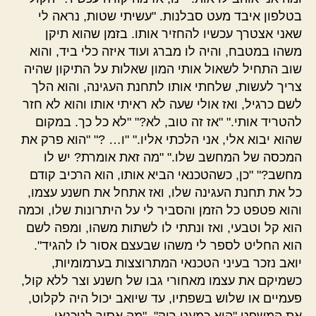
בטלפון איבד מעט סבלנות. "עשיתי שטות, נראה לי
שאני אצטרך עכשיו להחזיר אותו. בזמן שהוא תיקן
משהו במטבח, והיה לו מברג ועוד איזה כלי ביד, והוא
שוב התחיל לשאול אותי המון שאלות על התיקון שהיה
צריך לעשות, שלחתי אותו לתחנת העגינה, והוא הלך
לשם כרגיל, ואז אולי שעה לא ראיתי אותו והוא לא חזר
להטריד אותי." "אז זה טוב, לא?" "לא כל כך. במקום
שהוא יבוא אלי, אני הלכתי אליו." "ו… ?" "הוא פרק את
המכסה של המחשב שלו." "מה זאת אומרת? יש לו
מחשב?" "כן, כשהטכנאי הביא אותו, הוא הרכיב קודם
כל את תחנת העגינה שלו, ואז אתחל את חשנע עצמו,
והוא פטפט כל הזמן והסביר לי על היתרונות שלו, וכמה
הוא קל וטבעי, ואז ונתתי לו לשתות משהו, ומפה לשם
הוא החליט לספר לי משהו שבעצם אסור לו להגיד".
יואב נזכר בעיני הטכנאי המתרוצצות בערמומיות,
כשמיקם את עצמו מאחורי גבו של חשנע וצר ללא קול,
פעמיים או שלוש בשפתיו, עד שיואב יכול היה לקלוט,