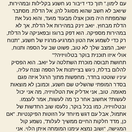
עם לימון." תוך כדי דיבור נע חשנע בקלילות ובמהירות,
שיואב לא חשב שהוא מסוגל להן, אל הדלת. מסתבר
שהמפתח היה מוכן אצלו מבעוד מועד, והוא נעל את
הדלת מבחוץ. יואב זינק במהירות אל הדלת, אך לא
במהירות מספיקה. הוא דפק ברוגז ובפאניקה על הדלת,
רק כדי לשמוע את הטון המרגיע-מרגיז של חשנע, "תנוח
יואב, המצב שלך לא טוב, פשוט שב על הספה ותנוח,
אולי איזו תוכנית בוקר בטלוויזיה?"
תחושת תבוסה מוכרת השתלטה על יואב. הוא הפסיק
להלום בדלת, ניגש בצייתנות אל הספה וצנח עליה,
עיניו שוטטו בחדר, מחפשות מתוך הרגל איזה פגם
בסדר המופתי שהשליט שם חשנע, וכמובן לא מוצאות
מאומה. טוב, אני אדליק את הטלוויזיה, מה אני יכול
לעשות? אחשוב אחר כך מה לעשות, אמר לעצמו.
ובטלוויזיה, כמו בכל בוקר, נלעסו שוב החדשות של
אתמול, אבל עם דגש מיוחד על הזוטות הפיקנטיות. "אם
כן, מדד חלקות החיים ממשיך לעלות", נשמע קול
המגישה, "ושוב נמצא עימנו המומחה איתן הלוי. אני