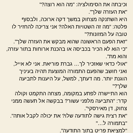
וכיבתה את הסימולציה: "מה הוא רוצה?"
"את העזרה שלך".
היא השתנקה מצחוק במשך דקה ארוכה, ולבסוף
פלטה: "מה זה השטויות האלה? אני צריכה להחזיר לו
טובה על המזונות?"
"זאת הפעם הראשונה שהוא מבקש את העזרה שלך".
"כי הוא לא הכיר בכביסה או בהכנת ארוחות בתור עזרה,
והוא מת".
"אולי כדאי שאזכיר לך… גברת פוריאת. אני לא אייל,
ואני חושב שהפעם התמורה המוצעת תהיה בעיניך
הוגנת יותר. מה דעתך, למשל, על היענות לתביעה
שלך?"
הוא התיישרה לפתע במקומה, מצחה התקמט וקולה
קדר: "התביעה מלפני עשור? בבקשה אל תעשה ממני
צחוק, דן מאירסקי".
"את רצית גישה לתודעה שלו? את יכולה לקבל אותה".
"בתמורה ל…"
"למציאת פריט בתוך התודעה".