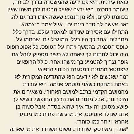
כזאת עירנית. היא גם ידעה שהמשטרה בדרך לביתה,
שעומר בסכנה. היא ידעה שאייל הבטיח לדן משהו שאין
בכוונתו לקיים, ולא מן הנמנע שעשה אותו דבר גם לה.
"אני אעשה לך סדר בינתיים", אייל אמר: " 'צמטא'
התחילו עם אסירים שנידונו למאסר עולם, בדרך כלל
מחבלים. אחר כך היו בעלי המוגבלויות, שחתמו על
טופס הסכמה. בהמשך ויתרו על הטופס. כל אפוטרופוס
היה יכול לחתום לך שאתה לא כשיר מספיק לנהל את
גופך וצריך להטמיע בך מישהו אחר, כולל הרופאים
ש'צמטא' מממנת במסגרת הכיסוי הרפואי.
"מה שאנשים לא יודעים הוא שהתודעה המקורית לא
באמת נמחקת כשאני מוטמע פנימה. היא עוברת
מהמושב הקדמי ברכב למושב האחורי. משאירים את
הזיכרונות, אבל מנטרים את הרצון החופשי. כשיש לך
פושע מסוכן, זה עוד איך שהוא בסדר. אבל כשזה בן
אדם שנולד אוטיסט, את מרגישה פחות כמו מבוגר
אחראי ויותר כמו סוהר".
"את דן מאירסקי שחררת. פשוט תשחרר את מי שאתה