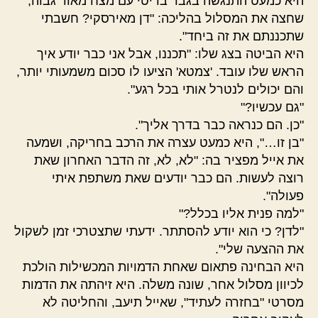
היא כמעט התנגשה בגבר בריטי עם מצח מאוד גבוה,
שחצה את המסלול בהליכה: "דן מאירסקי? חשבתי
שתכננתם את זה ביחד".
היא הביטה בצג שלו: "תכננו, אבל אני כבר יודע איך
הראש שלו עובד. 'צמטא' הציעו לו סכום משמעותי יותר,
והם יכולים לנטרל אותי בכל רגע".
"גם עכשיו?"
"כן. הם כנראה כבר בדרך אליך".
"בן זו…", היא כמעט עצרה את הרכב בחריקה, ושמעה
את אייל מפציר בה: "לא, לא, זה הדבר האחרון שאת
רוצה לעשות. הם כבר יודעים שאת משתפת איתי
פעולה".
"למה פנית אליו בכלל?"
"לדן? כי הוא יודע להסתתר. ידעתי שתצטרכי זמן לשקול
את ההצעה שלי".
היא הבחינה פתאום שאחת הדמויות המכשילות הולכת
לכיוון מסלול אחר, שונה משלה. היא זיהתה את הדמות
מסרטי "בחזרה לעתיד", שאייל תיעב, והחליטה לא