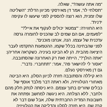
"מה אתה עושה?", שאלה.
"תסלחי לו", אמר דן מאירסקי מכיוון הדלת: "השליטה
שלו זמנית, הוא רוצה להספיק לפני שיעשו לו עקיפה
ידנית".
היא החווירה: "'צמטא' יכולים לעקוף את אייל?"
"לפעמים, אם הם שמים לב שהכניס לחומרה גרסה
עדכנית של עצמו. הנה, אנחנו מוכנים".
לפני שהבחינה בכלל שקמו, ההטמעות התקדמו לעבר
היציאה מהבית. הן לא הביטו בעיניה. כשקראה אחריהן:
"אתה הולך?", הייתה זאת רק האחרונה שהסתובבה.
"אסור לי להישאר פה", אמר: "תתחברי. נדבר".
גם דן מאירסקי נעלם.
היא קיללה והסתובבה חזרה לכיוון הסלון. היא הביטה
מאחורי הטלוויזיה, ולא ראתה דבר מלבד אוסף של
כבלים שזורים בתוך עצמם. היא ניסתה לנתק חלק מהם
ולחבר, ללא הצלחה. היא ניגשה למחשב ופתחה את
חשבונות המדיה החברתית שלה, אבל שום דבר לא
קרה שם. היא חזרה לסלון והדליקה את הטלוויזיה