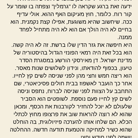
ידעה זאת ברגע שקראה לו "גרמלין" וצפתה בו שומר על
קור רוח. כלומר, חוץ מעיקום האף ההוא. אולי עדיף
ככה. שיחשוב שהיא משוגעת, אפילו קצת נקמנית. הוא
בחיים לא היה הולך אם הוא לא היה מתחיל לפחד
ממנה.
היא חיפשה את גזר הדין שלו ברשת. זה לא היה קשה.
הוא בכל זאת היה רמאי הפונזי הגדול בהיסטוריה של
מדינת ישראל. דן מאירסקי הורשע במסגרת הסדר
טיעון, בכפוף להודאתו, ונידון לשלושים שנות מאסר.
הוא ריצה חמש וחצי מהן לפני שניסה לשים קץ לחייו.
אחר כך הועבר לאשפוז בבית חולים פסיכיאטרי, שם
התחבב על הצוות לפני שניסה לברוח, נתפס וניסה
לשים קץ לחייו פעם נוספת. לשופטים הוא הסביר
שלעולם לא יוכל להחזיר לקורבנות את הכסף, ומכאן
שהוא לא רוצה להראות שוב את פרצופו מחוץ לכתלי
הכלא. הם שלחו אותו להערכה פיזיולוגית, בה הוחלט
שהוא כשיר למחיקה והטמעת תודעה חדשה. ההחלטה
יושמה לפני חודש וחצי.