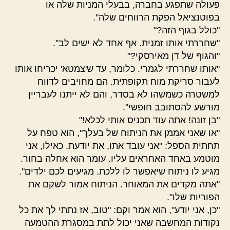
פעולה שתפגע בחברה, בבעלי המניות שלה או
בפוטנציאל הפקת הרווחים שלה".
"כולל בגוף הזה?"
"שחררתי אותו זמנית. אף אחד לא ישים לב".
"והגוף של דן מאירסקי?"
"אותו שחררתי לגמרי. כלומר, עד ש'צמטא' יכריחו אותו
לעבור סריקת מוח תקופתית. הם מחויבים לדווח
למשטרה כשמשהו לא בסדר, והם לא ייתנו לעבריין
מורשע להסתובב חופשי".
"בן זונה! אתה עוד תכניס אותי לכלא!"
"או שאני אממן את הניתוח של בעלך", הוא טפח על
תחתית הספל: "אני עובד אתו, את יודעת. כאילו, אני
מוטמע באחד האחראים עליו. עומר הוא אחלה בחור.
מגיע לו ניתוח שיאפשר לו ללכת. מגיעים לכם ילדים".
"אתה מקדים את המאוחר. הניתוח אמור לשקם את
הפוריות שלו".
"כן, אני יודע", הוא אמר וקם: "טוב, אז נתתי לך את כל
נקודות המחשבה שאני יכול לתת במסגרת ההטמעה