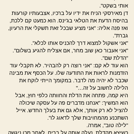
אותי בשקט".
דן מאירסקי הניח את ידיו על ברכיו, אצבעותיו קורעות
בהיסח הדעת את הטלאי בג'ינס. הוא כמעט קם ללכת,
ואז פנה אליה: "אני מציע שבכל זאת תשקלי את הרעיון,
גברת".
"אני אשקול למצוא דרך להכניס אותו לכלא".
"אני אעבור כאן שוב מחר, אם אצליח להגיע בשלום".
"הדלת שם".
הוא עוד לא קם: "אני רוצה רק להבהיר. לא תקבלי עוד
הזדמנות לראות את התודעה שלו. על הכסף את מבינה
שכבר לא יהיה מה לדבר. במקומך הייתי לוקח את
הלילה לחשוב על זה…"
היא קמה, פתחה את הדלת והחוותה כלפי חוץ, אבל
הוא המשיך: "אנחנו מדברים פה על עסקה שיכולה
להציל לא רק אותך, אלא גם את בעלך החדש. אייל
השתכנע מהמחויבות שלך לדאוג לו".
"לילה טוב", אמרה.
כשיצא מהדלת, נעלה אותה על בריח. לאחר מכן ניגשה