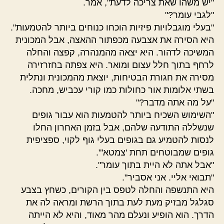
"יש משהו שאת צריכה לדעת", אמר.
"לגבי עומר?"
"בעלי מוגבלויות פיזיות הוכחו כנוחים ביותר להטמעות".
היא הסירה את אצבעה מכפתור ההאצה, אבל המכונית
המשיכה לדהור. היא יצאה מהמנהרה, קפצה והחלה
לרחף בתוך חלל עצום ומואר. היא צפתה בחזרזירה
מסירה את חגורת הבטיחות, יוצאת מהמכונית ונתלית
בשתי אלומות אור כחולות כמו קורי עכביש, מחכה.
"על מה אתה מדבר?"
"השימוש השכיח ביותר להטמעות הוא עבור גופים
שנשללה התודעה שלהם, אבל בזמן האחרון החלו
לנסות להטמיע גם בגופים בעלי גוף לקוי, ספציפית
גופים שמבוטחים תחת 'צמטא'".
"אבל אתה לא היית בתוך עומר".
"תבואי אליי. אני אסביר".
היא התנשפה והחלה לטפס בין הקורים, כשחץ בצבע
סגלגל מבזיק מעת לעת בתוך הרשת ומראה לה את
הדרך. הוא הופיע ונעלם מהר מאוד, והיא לא הייתה