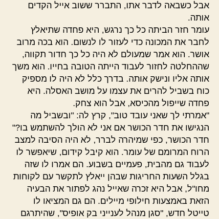
אבל כשבאה לדבר אתו, התברר ששוב אייל הקדים
אותה.
עומר חזר הביתה כל כך נרגש, היא פחדה שתיאלץ
לחבר את המכונה כדי לעזור לו לנשום. הוא בכה מרוב
אושר. הוא אמר שמעולם לא היה כל כך חדור תקווה,
שההחלטה לחזור לעבוד הייתה הטובה בחייו. הוא משך
אותה אליו ונישק אותה. בדרך כלל לא היה לו מספיק
כוח בשביל להרים את עצמו על מושב האסלה. היא
פחדה שייפול מהכיסא, אבל הוא צחק.
"אמרתי לך שאני עובד טוב", קרץ לה: "ובשביל מה
הנגישו את חדר הכושר אם אני לא הולך להשתמש בו?"
חדר הכושר, כפי שמיהרה לברר, לא היה הסיבה למצב
הרוח המרומם של עומר. הוא קיבל קידום, שיאפשר לו
לעבוד גם מהבית, פעמיים בשבוע. הם אמרו לו שזה
בגלל השעות החריגות שבהן ייאלץ לתקשר עם לקוחות
מחו"ל, אבל היא זכרה שאייל נהג לפתור את הבעיה
הזאת באמצעות חילופי מיילים. הם גם המציאו לו
טייטל חדש, "סגן מנהל לענייני בק אופיס", שהיתרגם