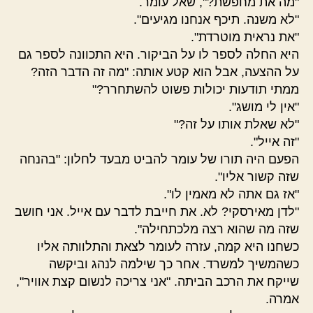
"מה את מחפשת?", שאל עומר.
"לא משנה. תיכף אנחנו מגיעים".
"את נראית מוטרדת".
היא החלה לספר לו על הביקור. היא התכוונה לספר גם
על ההצעה, אבל הוא קטע אותה: "מה זה הדבר הזה?
ממתי תודעות יכולות פשוט להשתחרר?"
"אין לי מושג".
"לא שאלת אותו על זה?"
"זה אייל".
הפעם היה תורו של עומר להביט מבעד לחלון: "בהנחה
שזה קשור אליו".
"אז גם אתה לא מאמין לו".
"לדן מאירסקי? לא. את חייבת לדבר עם אייל. אני חושב
שזה מה שהוא רצה מלכתחילה".
כשחנו היא קמה, עזרה לעומר לצאת והתלוותה אליו
כשהמשיך למשרד. אחר כך שילמה לנהג וביקשה
שייקח את הרכב הביתה. "אני צריכה לנשום קצת אוויר",
אמרה.