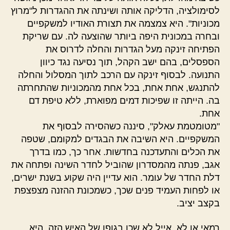
לסימולציה, הדליקה אותה ושינתה את ההגדרות ל"מרוץ
מכוניות". היא צמצמה את תצורת האודיו למשקפיים
ובחרה במכונית היפה ביותר שהוצעה לה. עם שריקת
הפתיחה זינקה מעל הגדרות והחלה לדרוס את
הספסלים, בהם ישב הקהל, תוך נסיעה נגד כיוון
התנועה. לבסוף זינקה עם הרכב לתוך המסלול והחלה
להתנגש, אחת אחת, בכל אחת מהמכוניות שהתחרתה
בה. הייתה זו שפיכות דמים מפוארת, ללא טיפת דם
אחת.
"מטומטמת עאלק", סיננה כשהסירה לבסוף את
המשקפיים. היא השיבה את הבגדים למקומם, שטפה
את הכלים והתעדכנה בחדשות. אחר כך, כמו בדרך
אגב, פנתה מהמסדרון שהוביל לחדר השינה ופתחה את
דלת החדר של עומר. הוא עדיין היה שקוע בשנת ישרים,
או לפחות העמיד פנים שכך, כשמכונת ההזנה מצפצפת
בקצב יציב.
רמאי או לא, אייל לא שכן בגופו של האיש הזה. היא