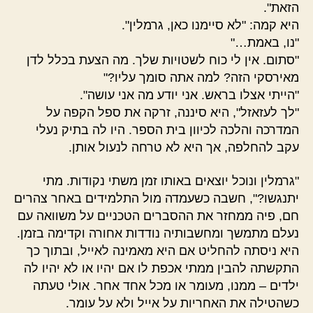
הזאת".
היא קמה: "לא סיימנו כאן, גרמלין".
"נו, באמת…"
"סתום. אין לי כוח לשטויות שלך. מה הצעת בכלל לדן
מאירסקי הזה? למה אתה סומך עליו?"
"הייתי אצלו בראש. אני יודע מה אני עושה".
"לך לעזאזל", היא סיננה, זרקה את ספל הקפה על
המדרכה והלכה לכיוון בית הספר. היו לה בתיק נעלי
עקב להחלפה, אך היא לא טרחה לנעול אותן.
"גרמלין ונוכל יוצאים באותו זמן משתי נקודות. מתי
יתנגשו?", חשבה כשעמדה מול התלמידים באחר צהרים
חם, פיה ממחזר את ההסברים הטכניים על משוואה עם
נעלם מתמשך ומחשבותיה נודדות אחורה וקדימה בזמן.
היא ניסתה להחליט אם היא מאמינה לאייל, ובתוך כך
התקשתה להבין ממתי אכפת לו אם יהיו או לא יהיו לה
ילדים – ממנו, מעומר או מכל אחד אחר. אולי טעתה
כשהטילה את האחריות על אייל ולא על עומר.