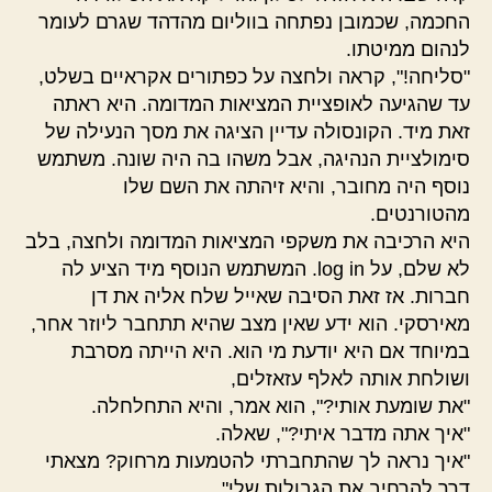
החכמה, שכמובן נפתחה בווליום מהדהד שגרם לעומר
לנהום ממיטתו.
"סליחה!", קראה ולחצה על כפתורים אקראיים בשלט,
עד שהגיעה לאופציית המציאות המדומה. היא ראתה
זאת מיד. הקונסולה עדיין הציגה את מסך הנעילה של
סימולציית הנהיגה, אבל משהו בה היה שונה. משתמש
נוסף היה מחובר, והיא זיהתה את השם שלו
מהטורנטים.
היא הרכיבה את משקפי המציאות המדומה ולחצה, בלב
לא שלם, על log in. המשתמש הנוסף מיד הציע לה
חברות. אז זאת הסיבה שאייל שלח אליה את דן
מאירסקי. הוא ידע שאין מצב שהיא תתחבר ליוזר אחר,
במיוחד אם היא יודעת מי הוא. היא הייתה מסרבת
ושולחת אותה לאלף עזאזלים,
"את שומעת אותי?", הוא אמר, והיא התחלחלה.
"איך אתה מדבר איתי?", שאלה.
"איך נראה לך שהתחברתי להטמעות מרחוק? מצאתי
דרך להרחיב את הגבולות שלי".