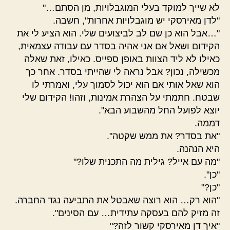
לא שייך למוקד בעלי המוגבלויות, מן הסתם…"
"לדן מאירסקי יש מוגבלויות אחרות", חשבה.
"…אבל הוא כן שם לב לביצועים שלי. הוא הציע לי את
הקידום ושאל אם אני אהיה בסדר עם עבודה עצמאית,
כאילו לא ליד הצוות באופן ספייס. כאילו, זאת שאלה
מכשילה, נכון? אבל נראה לי שהייתי בסדר. אחר כך
הוא שאל אותי אם הוא יכול לסמוך עלי, ואמרתי לו
שבטח. חתמתי על הצהרת אמינות, וזהו! הקידום שלי
יוצא לפועל החל מהשבוע הבא".
דממה.
"את בסדר? את ממש שקטה".
היא הנהנה.
"מה עם אייל? גילית מה התכנית שלו?"
"כן".
"כן?"
"הוא רק… הוא רוצה שאבטל את התביעה נגד החברה.
זה מזיק להם בעסקה עתידית… עם הסינים".
"איך דן מאירסקי קשור לזה?"