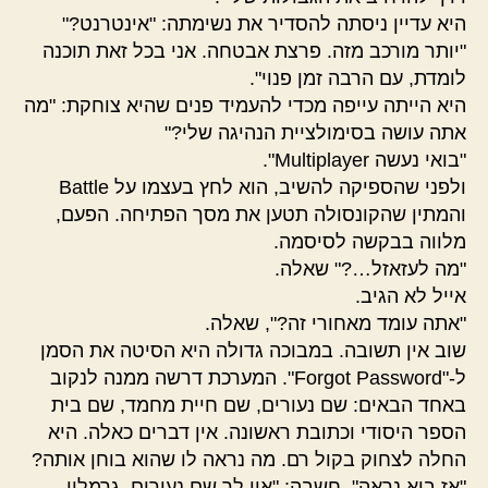
היא עדיין ניסתה להסדיר את נשימתה: "אינטרנט?"
"יותר מורכב מזה. פרצת אבטחה. אני בכל זאת תוכנה
לומדת, עם הרבה זמן פנוי".
היא הייתה עייפה מכדי להעמיד פנים שהיא צוחקת: "מה
אתה עושה בסימולציית הנהיגה שלי?"
"בואי נעשה Multiplayer".
ולפני שהספיקה להשיב, הוא לחץ בעצמו על Battle
והמתין שהקונסולה תטען את מסך הפתיחה. הפעם,
מלווה בבקשה לסיסמה.
"מה לעזאזל…?" שאלה.
אייל לא הגיב.
"אתה עומד מאחורי זה?", שאלה.
שוב אין תשובה. במבוכה גדולה היא הסיטה את הסמן
ל-"Forgot Password". המערכת דרשה ממנה לנקוב
באחד הבאים: שם נעורים, שם חיית מחמד, שם בית
הספר היסודי וכתובת ראשונה. אין דברים כאלה. היא
החלה לצחוק בקול רם. מה נראה לו שהוא בוחן אותה?
"אז בוא נראה", חשבה: "אין לך שם נעורים, גרמלין.