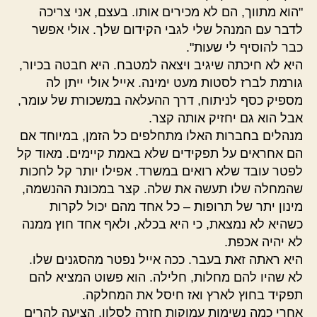
"הוא מתווך, הם לא מכירים אותו. בעצם, אני צריכה
לדבר עם המנהל שלי לגבי הקידום שלך. אולי אפשר
כבר להוסיף לי שעות".
היא לא חיכתה שיגיב ויצאה למטבח. היא חבטה בכיור,
גורמת לברז לסטות מעט ימינה. אייל אולי ייתן לה
מספיק כסף לניתוח, דרך ההעלאה במשכורת של עומר,
אבל הוא גם יחזיק אותה קצר.
מנהלים בחברות האלו מתחלפים כל הזמן, במיוחד אם
הם אחראים על תפקידים שלא באמת קיימים. מאוד קל
לפטר עובד שלא רואים במשרד. אפילו יותר קל לחכות
שהמחלה שלו תעשה את שלה. קצר במכונת ההנשמה,
מינון יתר של תרופות – כל אחד מהם יכול לקרות
כשהיא לא נמצאת, כי היא בכלא, ולאף אחד חוץ ממנה
לא יהיה אכפת.
היא ראתה זאת בעבר. ככה אייל נפטר מהסגנים שלו.
לא שהיו להם מחלות, חלילה. הוא פשוט המציא להם
תפקיד בחוץ לארץ ואז חיסל את המחלקה.
אחרי כמה נשימות עמוקות חזרה לסלון, הציעה להרים