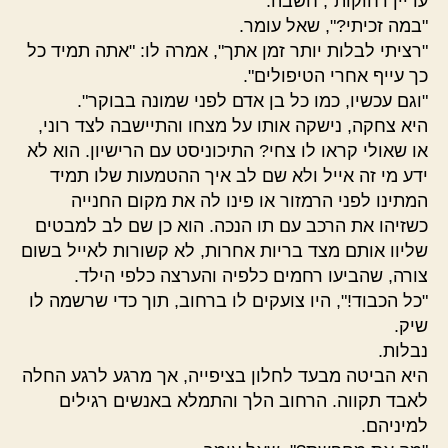
עדיין רחוקות", חשבה.
"במה זכיתי?", שאל עומר.
"רציתי לבלות יותר זמן אתך", אמרה לו: "אתה תמיד כל
כך עייף אחרי הטיפולים".
"וגם עכשיו, כמו כל בן אדם לפני שמונה בבוקר".
היא צחקה, נישקה אותו על מצחו והתיישבה לצד רוני,
או שאולי קראו לו צחי? התיכוניסט עם הרישיון. הוא לא
ידע מי זה אייל ולא שם לב איך ההטמעות שלו תמיד
המתינו לפני הרמזור או פינו לה את מקום החנייה
כשזיהו את הרכב עם תו הנכה. הוא כן שם לב למבטים
שליוו אותם מצד בריות אחרות, לא קשורות לאייל בשום
צורה, שהביעו רחמים כלפיה והערצה כלפי הילד.
"כל הכבוד!", היו צועקים לו ברחוב, תוך כדי שרשמה לו
שיק.
נבלות.
היא הביטה מבעד לחלון בציפייה, אך מרגע לרגע החלה
לאבד תקווה. הרחוב הלך והתמלא באנשים רגילים
למיניהם.