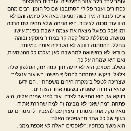
עומר עבד בלב אזור התעשייה. עובדים בחולצות
כפתורים ועבר פלילי הסתובבו שם כל הזמן, רבים מהם
גויסו לעבודה מיד כשההטמעה באה אל סיומה והם לא
היוו עוד סכנה לציבור. היא הניחה שלא תהיה שם הרבה
זמן אבל בפועל מצאה את עצמה יושבת בפינת עישון
נטושה, ממוללת ספל קפה קר במחיר מופקע ובוהה
בחלל. ההמתנה דווקא לא הטרידה אותה במיוחד,
בוודאי לא בהשוואה למחשבה לאן נעלמו כל ההטמעות,
ואם היא שמחה על כך.
בשלב מסוים, היא לא ידעה תוך כמה זמן, הטלפון שלה
צלצל. ביקשו שתחזור להחליף מישהי בשיעור אנגלית
שצריכה לטפל ב"מקרה חירום משפחתי". הם ידעו
שהיא היחידה שפנויה בשעות אחר הצהרים.
דווקא אז, הוא התיישב לצדה. עוד לפני שפנה אליה, היא
פתחה: "מה שאני לא מבינה זה למה שחררת את דן
מאירסקי. אתה מסתדר מצוין עם להעביר לי מסרים גם
בגוף של כל אחד מהאפסים האלה".
הוא משך בכתפיו: "לאפסים האלה לא אכפת ממני.