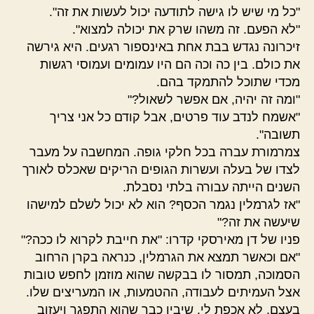
"כל מי שיש לו גישה לתודעה יכול לעשות את זה".
"לא הפעם. זה משהו שרק את יכולה למצוא".
זיכרונה נגדש בבת אחת באינספור רגעים. היא גירשה
את כולם. בין כה וכה הם היו עמומים ועמוסי רגשות
מכדי שתוכל להתמקד בהם.
"ומה זה יהיה, אם אפשר לשאול?"
"אשמח לנדב עוד פרטים, אבל קודם כל אני צריך
תשובה".
צמרמורת עברה בכל חלקי גופה. המחשבה על מעבר
לצדו של בעלה ועשרות הגופים הריקים שאכלס לאורך
השנים הייתה עבורה בלתי נסבלת.
"אז לגרמלין נגמר הכסף? הוא לא יכול לשלם למישהו
שיעשה את זה?"
פניו של דן מאירסקי קדרו: "את חייבת לקרוא לו ככה?"
"אם וכאשר תמצא את הגרמלין, כנראה בקרן הרחוב
הסמוכה, תמסור לו בבקשה שהוא מוזמן לחפש טובות
אצל העמיתים לעבודה, ההטמעות, או המעריצים שלו.
בעצם, לא אכפת לי. שיבין כבר שהוא התפגר ויעזוב