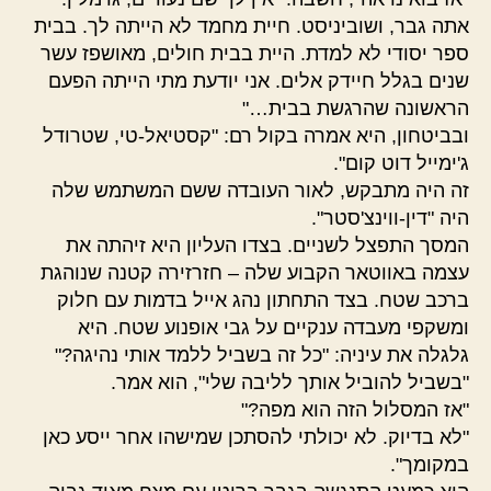
אתה גבר, ושוביניסט. חיית מחמד לא הייתה לך. בבית
ספר יסודי לא למדת. היית בבית חולים, מאושפז עשר
שנים בגלל חיידק אלים. אני יודעת מתי הייתה הפעם
הראשונה שהרגשת בבית…"
ובביטחון, היא אמרה בקול רם: "קסטיאל-טי, שטרודל
ג'ימייל דוט קום".
זה היה מתבקש, לאור העובדה ששם המשתמש שלה
היה "דין-ווינצ'סטר".
המסך התפצל לשניים. בצדו העליון היא זיהתה את
עצמה באווטאר הקבוע שלה – חזרזירה קטנה שנוהגת
ברכב שטח. בצד התחתון נהג אייל בדמות עם חלוק
ומשקפי מעבדה ענקיים על גבי אופנוע שטח. היא
גלגלה את עיניה: "כל זה בשביל ללמד אותי נהיגה?"
"בשביל להוביל אותך לליבה שלי", הוא אמר.
"אז המסלול הזה הוא מפה?"
"לא בדיוק. לא יכולתי להסתכן שמישהו אחר ייסע כאן
במקומך".