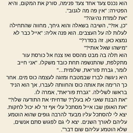
הוא נכנס צעד אחד צעד פנימה, סורק את המקום, והיא
הפטירה: "אין פה מה לגנוב".
"את לומדת נהיגה?"
"כן, אז?", השיבה בשאלה והוא גיחך, מחווה שהתחילה
לעלות לה על העצבים. הוא פנה אליה: "אייל כבר לא
נמצא כאן. זה בסדר?"
"מישהו שאל אותי?"
הוא תלה בה מבט מהסס ואז צנח אל כורסת עור
מתקלפת, שהתנשפה תחת כובד משקלו. "אני חייב
לומר, גברת פוריאת, שלומית…"
היא ניגשה לברז שבמטבח ומזגה לעצמה כוס מים. אחר
כך הרימה את אותה כוס והחוותה לעברו, אך הוא הניד
בראשו לשלילה. "גברת פוריאת", אמרה לו.
"את הבנת שאני לא בעלך? שדחיתי את התודעה שלו?"
"את האופן שבו אייל מסתכל עלי אף זר לא יכול לחקות.
יצא לי להסתכל עליו מבעד להרבה גופים שהוא הוטמע
עליהם לאורך השנים. יצא לי גם לפגוש סתם אנשים,
שלא הוטמע עליהם שום דבר".