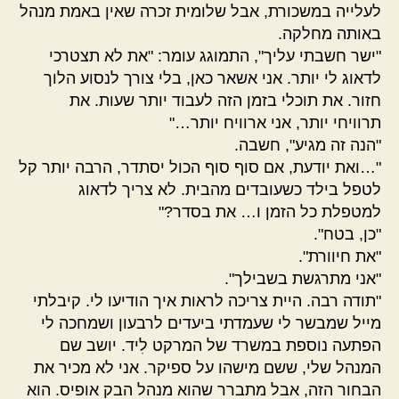
לעלייה במשכורת, אבל שלומית זכרה שאין באמת מנהל
באותה מחלקה.
"ישר חשבתי עליך", התמוגג עומר: "את לא תצטרכי
לדאוג לי יותר. אני אשאר כאן, בלי צורך לנסוע הלוך
חזור. את תוכלי בזמן הזה לעבוד יותר שעות. את
תרוויחי יותר, אני ארוויח יותר…"
"הנה זה מגיע", חשבה.
"…ואת יודעת, אם סוף סוף הכול יסתדר, הרבה יותר קל
לטפל בילד כשעובדים מהבית. לא צריך לדאוג
למטפלת כל הזמן ו… את בסדר?"
"כן, בטח".
"את חיוורת".
"אני מתרגשת בשבילך".
"תודה רבה. היית צריכה לראות איך הודיעו לי. קיבלתי
מייל שמבשר לי שעמדתי ביעדים לרבעון ושמחכה לי
הפתעה נוספת במשרד של המרקט לִיד. יושב שם
המנהל שלי, ששם מישהו על ספיקר. אני לא מכיר את
הבחור הזה, אבל מתברר שהוא מנהל הבק אופיס. הוא