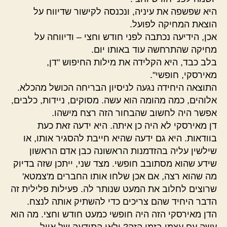
היא שפשפה את עיניה, ונכנסה לקישור שדיווח על
הוצאת המחיקה לפועל.
אכן, הידיעה נכתבה לפני חודש וחצי – ודיווחה על
מחיקה שהתרחשה עוד באותו יום.
בלב כבד, היא הקלידה את מילות החיפוש "דן,
מאירסקי, חופשי".
התוצאה היחידה נגעה לניסיון הבריחה הכושל מהכלא.
אלוהים, כמה מהומה הוא עשה. מסוקים, ניידות, כלבים,
אפשר היה לחשוב שהבחור הזה רצח מישהו.
דן מאירסקי לא היה כן איתה. היא ידעה זאת כעת
בוודאות. היא גם ידעה שהיא חייבת להסגיר אותו, או
שילשין עליה בהזדמנות הראשונה כבן אדם הראשון
שידע שהוא מסתובב חופשי. מצד שני, ייתכן שזה בדיוק
מה שהוא רצה, אם אכן שלחו אותו החברים מ'צמטא'
שרוצים לחלוב את המעט שנותר לה. פעילות פלילית זה
הדבר היחיד שהם צריכים כדי להשתיק אותה לנצח.
הדן מאירסקי הזה היה חופשי כמעט חודש וחצי. מה הוא
עשה עם עצמו בזמן הזה? ולאן התודעה של אייל…