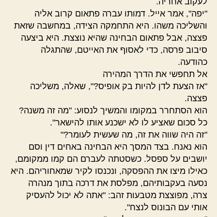
לעקוב אחריה.
"יפה", אמר אייל. דמותו עברה פתאום קרוב אליה
והשליכה משהו. היא התחמקה הצידה, במחשבה שזאת
פצצה, אבל פתאום הבחינה שהיא נוצצת. היא ביצעה
סיבוב פרסה, כדי לאסוף את האייטם, שהתגלה
כהודעה.
אל תחפשי את הדרך המהירה
"אז הצעת לדן להיות בק אופיס?", שאלה, משליכה
פצצה.
הוא הסתחרר במקומו והמשיך לנסוע: "מה זה משנה?
כל סכום שאציע לו לא ישכנע אותו להישאר".
"זה היה שווה את זה, מה שעשית לעומר?"
הוא נאנח. בצד המסך היא הבחינה באחים דין וסם
יושבים על ספסל. כשסטתה לעברם הם קמו ממקומם,
כאילו מיצו את ההפסקה, ונכנסו לקיר שמאחוריהם. היא
נסעה בעקבותיהם, מפלסת את דרכה בתוך מנהרה
צרה, מפוצצת מטבעות זהב: "אתה לא יכול להעסיק
אותי עם הבונוס לנצח".