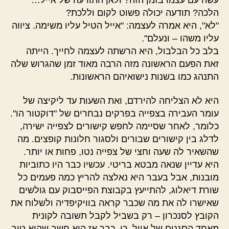
הלכה? תודעה יכולה פשוט לקום וללכת?
"לא", היא אמרה לעצמה: "אייל הטיל עליו משימה. ציווה
עליו משהו – ונעלם".
בלב כל הבלבול, היא הרשתה לעצמה לחייך. הייתה
זאת הפעם הראשונה מזה הרבה מאוד זמן שהגרוש שלה
התנהג כמו בשנות נישואיהם הראשונות.
היא לא הצליחה להירדם, ואת השעות עד ליקיצה של
עומר העבירה בצפייה בפרקים נבחרים של "דוקטור הו".
כלומר, לאחר שסיימה לחפש קישורים לצפייה ישירה,
לדלג בין קישורים שבורים ולסגור חלונות קופצים. מה
שהשאיר לה שעה וחצי של צפייה נטו, פחות או יותר.
היא עדיין שנאה מבטא בריטי. עכשיו כבר היו כתוביות
מובנות, אבל בעבר היא נאלצה להריץ כמה פעמים כל
שורת דיאלוג, להתייעץ בקבוצת הפייסבוק עם גולשים
שאישרו לה את מה שכבר קראה בוויקיפדיה ולשלוח את
הקובץ לסנכרון – רק בשביל לקבל תשובה לקונית
מאחד הסגנים של אייל. כן, כבר אז הוא חשב שהוא טוב