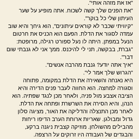
"אז את מזהה אותי".
"את הפנים שלך קשה לשכוח. אתה מופיע על שער
העיתון שלי כל בוקר".
"קיוויתי שכבר לא קוראים עיתונים", הוא גיחך והיא שוב
עמדה לסגור את הדלת. הפעם הוא הכניס את חרטום
הנעל במפתן. היתה לו נעל ספורט רגילה, מרופטת:
"גברת, בבקשה, תני לי להיכנס. ממך אני לא גנבתי שום
דבר".
"איך אתה יודע? גנבת מהרבה אנשים".
"הגרוש שלך אמר לי".
היא נאנחה והשאירה את הדלת במקומה, פתוחה
וסגורה למחצה. הוא החווה לעבר פנים הדירה והיא
הציבה אצבע מול פניה, ולאחר מכן לנגד שפתיה. הוא
הנהן, והיא הסירה את השרשרת ופתחה את הדלת.
לאחר מכן התנצלה והדליקה את האור, מציגה סלון
גדול ומבולגן. שאריות ארוחת הערב הדיפו ריחות
מהבילים מהשולחן. מוזיקה קצבית ניגנה ברקע,
והבגדים של העבודה היו זרוקים על הרצפה.