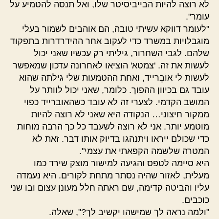
לא רוצה להיות הבייביסיטר שלו, ואל תנסה להטמיע על
עומר".
"לעומר דווקא עשיתי טובה, הם אוהבים לשמור בעלי
מוגבלויות במשרד כדי לעקוב אחר ההידרדרות בתפקוד
שלהם. לגבי השחרור, גיליתי רק עכשיו שאני יכול
לעשות את זה. 'צמטא' הוציאו לאחרונה עדכון שמאפשר
לעשות לי אוֹבֵרייד, ואחת ההטמעות שלי גילתה שהוא
עובד גם בכיוון ההפוך. כלומר, שאני יכול לוותר על
המושב הקדמי. לצערי זה לא עובד כשהאוברייד כפוי
ממקור חיצוני… הנקודה היא שאני לא רוצה להיות
מוטמע יותר. אני לא רוצה לשעבד כל כך הרבה מוחות
כדי שכולם ייראו ויתנהגו בדיוק אותו דבר. זאת לא
המטרה שלשמה הקפאתי את עצמי".
היא סיימה לטפס והגיעה למישור מוצק שירד כמו
מעלית, לאזור שהיה נסתר מתחת לקורים. היא נעמדה
עליו והביטה קדימה, שם ראתה חלל מעונן עצום ובו שני
כוכבים.
"ולמה נראה לך שמישהו יקשיב לך?", שאלה.