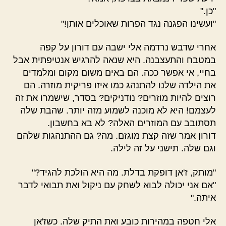
"כן."
"ועשינו הפגנה נגד הפרות שאוכלים אותן!"
אחרי שדבש נרדמה אלי ישבה עם דורון על קפה
במטבח והתעצבנה. היא שנאה להרגיש אנטיפתית אבל
בחיי, אי אפשר ככה. הם באים משום מקום ומלמדים
את הילדה שלנו להתנהג כמו איזו פריקית מוזרה. הם
רוצים להיות מוזרים? נודניקים? בסדר, שישמרו את זה
לעצמם! היא לא מוכנה לשמוע מזה יותר. שהבת שלה
תסתובב עם המוזרים האלה? לא בא בחשבון.
דורון אמר שזה קצת מוגזם. מה? גם ההתנהגות שלהם
וגם שלה. תישני על זה לילה.
"מותק, ז'אן דופקת בדלת. מה היא הולכת להגיד?"
"אם אני יכולה לבוא לשחק עם ניקול ואת תבואי לדבר
איתה."
אלי חטפה במהירות כובע ואת התיק שלה. כשז'אן