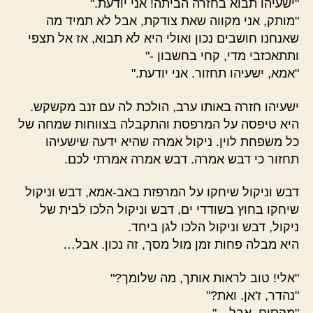
"ישעיהו תבוא בחזרה הביתה! אני יודעת."
"מותק, אני מקווה שאת צודקת, אבל לא תמיד מה
שאנחנו חושבים נכון ואולי היא לא תבוא, אז אל תצפי
ותתאכזבי מדי, קחי בחשבון -"
"אמא, ישעיהו תחזור. אני יודעת."
ישעיהו חזרה באותו ערב, הולכת לה עם זנב מקשקש.
היא טיפסה על המרפסת והתקבלה בצווחות שמחה של
כל משפחת לוין. ניקול אמרה שהיא ידעה שישעיהו
תחזור כי דבש אמרה. דבש אמרה אמרתי לכם.
דבש וניקול שיחקו על המרפזת באב-אמא, דבש וניקול
שיחקו בחוץ בשודדי ים, דבש וניקול הלכו לבית של
ניקול, דבש וניקול הלכו לגן ביחד.
היא מבלה פחות זמן מול מסך, זה נכון. אבל…
"אלי! טוב לראות אותך, מה שלומך?"
"נהדר, ז'אן. ואת?"
"מקסים. אבל…"