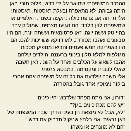
ההרכב המשפחתי שתואר על ידי דבש, פלוס תוכי. ז'אן
היתה גבוהה, לא מתאפרת ובעלת ראסטות. ראסטות!
אלי תהתה אם צרפת כולה נתקעה בשנות האלפיים או
שמשפחת לוין בלבד. הם הגיעו מצרפת, שמוליק עבד
בהיי טק ועשה יוגה, ז'אן פרסומאית ועשתה יוגה. הם היו
טבעונים ואהבו מסורות, לאו דווקא ששייכות להם. הם
היו באפריקה חמש פעמים והביאו מספיק מסכות
מגולפות למלא סלון בינוני ברעננה. הילדים שלהם
אהבו לשאוג על הכלבים ואחד על השני. ז'אן חשבה
שאלי לבבית ומקסימה, במבטא צרפתי.
אלי חשבה שלדעת את כל זה על משפחה אחת אחרי
ביקור נימוסין אחד גובל בהטרדה.
"דורון, אני מתה מפחד שלדבש יהיו כינים."
"יש להם מכת כינים בגן?"
"לא, אבל לא מוצאת חן בעיני הדרך שבה המשפחה של
ז'אן נראית. אני בלחץ שניקול תדביק את דבש."
"הם לא מוזנחים או משהו."