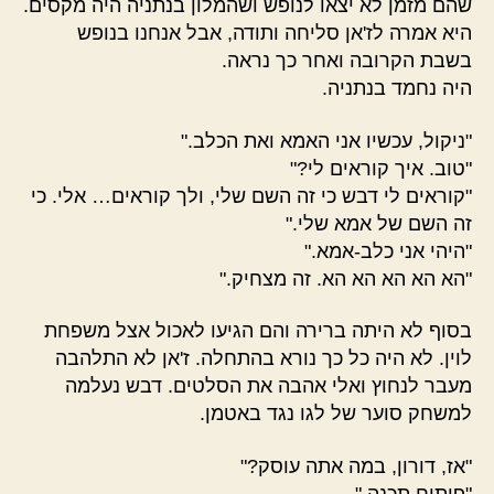
שהם מזמן לא יצאו לנופש ושהמלון בנתניה היה מקסים.
היא אמרה לז'אן סליחה ותודה, אבל אנחנו בנופש
בשבת הקרובה ואחר כך נראה.
היה נחמד בנתניה.
"ניקול, עכשיו אני האמא ואת הכלב."
"טוב. איך קוראים לי?"
"קוראים לי דבש כי זה השם שלי, ולך קוראים… אלי. כי
זה השם של אמא שלי."
"היהי אני כלב-אמא."
"הא הא הא הא הא. זה מצחיק."
בסוף לא היתה ברירה והם הגיעו לאכול אצל משפחת
לוין. לא היה כל כך נורא בהתחלה. ז'אן לא התלהבה
מעבר לנחוץ ואלי אהבה את הסלטים. דבש נעלמה
למשחק סוער של לגו נגד באטמן.
"אז, דורון, במה אתה עוסק?"
"פיתוח תכנה."