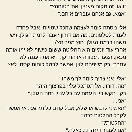
"וואו, זה מקום מעניין. את בטוחה?"
"אמא, גם אנחנו עוברים איתם."
אלי ניסתה לומר לעצמה שהכל שטויות, אבל פחדה
לענות לטלפונים. מה אם דורון יועבר לרמת הגולן. (יש
משהו ברמת הגולן, חוץ מפרות?)
אחרי עוד יומיים היא החליטה ששום כישוף לא יזיז אותה
מכאן. הצעות עבודה או הוריקן, היא את רעננה לא
עוזבת. רק משפחת לוין. אפשר לבטל כוחות קסם, לא?
"אלי, אני צריך לומר לך משהו."
"מה, דורון, אל תסתכל עליי בפרצוף הזה."
רק.. תקשיבי, הגזמת עם כל עניין רמת הגולן."
"אני…"
"תאמיני לדבש או שלא, אבל קודם כל תירגעי. אי אפשר
לקבל החלטות ככה."
"החלטות?"
"אם לעבור דירה, נו, כאלה."