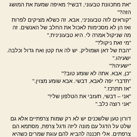
"את מתכוונת טבעוני, דבשי? מאיפה שמעת את המושג
הזה?"
"קוראים לזה טבעוניני, אבא. זה כשלא מציקים לפרות
ואז הן לא מסכימות לאכול את החלב של האנשים. זה
מה שניקול אמרה לי. היא טבעונינית."
"מי זאת ניקול?"
"הבת של ז'אן ושמוליק. יש לה אח קטן ואח גדול וכלבה.
ישעיהו."
"ישעיהו?"
"כן, אבא. אתה לא שומע טוב?"
"תדברי יפה לאבא, דבשי. אבא שומע מצוין."
"אז תתרכז."
"אני – דבשי, תעזבי את הטלפון שלי!"
"אני רוצה כלב."
דורון טען שלשכנים יש לא רק שמות צרפתיים אלא גם
שלט על הדגל עם מונה ליזה ודגל צרפת, מסתמא הם
צרפתים. אלי תכננה להביא להם עוגת שמרים כשהיא