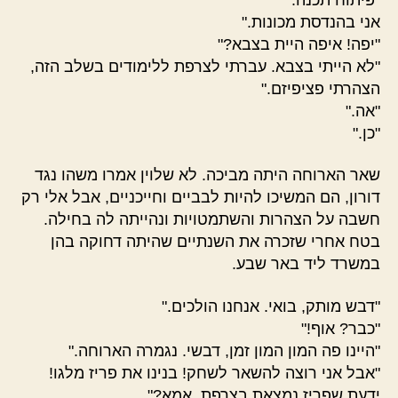
אני בהנדסת מכונות."
"יפה! איפה היית בצבא?"
"לא הייתי בצבא. עברתי לצרפת ללימודים בשלב הזה,
הצהרתי פציפיזם."
"אה."
"כן."
שאר הארוחה היתה מביכה. לא שלוין אמרו משהו נגד
דורון, הם המשיכו להיות לבביים וחייכניים, אבל אלי רק
חשבה על הצהרות והשתמטויות ונהייתה לה בחילה.
בטח אחרי שזכרה את השנתיים שהיתה דחוקה בהן
במשרד ליד באר שבע.
"דבש מותק, בואי. אנחנו הולכים."
"כבר? אוף!"
"היינו פה המון המון זמן, דבשי. נגמרה הארוחה."
"אבל אני רוצה להשאר לשחק! בנינו את פריז מלגו!
ידעת שפריז נמצאת בצרפת, אמא?"