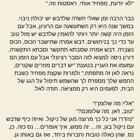
"לא יודעת, מפחיד אותי. ראסטות וזה."
כבר הרבה זמן שאלי חשדה שלדבש יש יכולת ניבוי.
במשך שנה היא רק השתעשעה עם הרעיון, אבל עם
הזמן היה קשה יותר ויותר להאמין שלדבש יש מזל טוב
עד כדי כך בניחושים. דבש אמרה שתישבר הכוס, הכוס
נשברה. דבש אמרה שסבתא תתקשר וסבתא התקשרה.
דורון ניסה למצוא לזה הסבר רציונלי אבל עם הזמן הם
עמעמו את העניין בטענת "יש דברים מוזרים שקורים,
נראה לאן זה מתפתח." ולמרות שקצת מפחיד כשבת
החמש שלך מספרת לך שהשמש תיפול על הגג של
הבית, לפעמים היא רק ממציאה. תודה לאל.
"אלי! מה שלומך!"
"טוב, ז'אן. מה שלומכם?"
"נהדר! אני כל כך מרוצה מגן של ניקול. ואיזה כיף שדבש
עם ניקול בגן, זה… זה ממש, איך אומרים… נס כזה. כן,
נס. שהן כאלה טובות וחברות ביחד, ואז גם באותו גן.