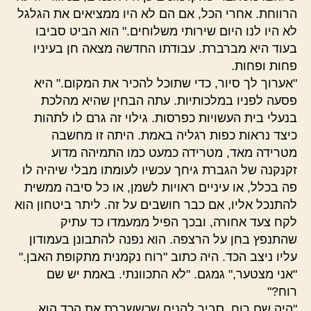
הרווחת. אחרי הכל, אם הם לא היו ממציאים את הגלגל
לא היו לנו היום שירותי משלוחים." הוא הביט סביבו
בעוד היא מברברת. עבודתו החדשה מצאה חן בעיניו
פחות ופחות.
"אערוך לך סיור, כדי שתוכל להכיר את המקום." היא
פסעה לפניו במלכותיות. עתה הבחין שהיא מהלכת
בנעלי בית העשויות כפרסות. גילוי זה גרם לו לתהות
כיצד נראות כפות רגליה באמת. היתה זו מחשבה
מטרידה מאד, מטרידה כמעט כמו התמיהה מדוע
זקנקנה של הגברת גיחך עכשיו לעומתו מבלי שיהיה לו
פה בכלל, או עיניים ראויות לשמן, או כל סיבה ממשית
להתנכל אליו, אם כבר חושבים על זה. ליתר ביטחון הוא
לקח צעד אחורה, ובכך הפיל ממעמדו כד עתיק
שהתנפץ בחן על הרצפה. הוא נפנה להתבונן בעמודון
עליו ניצב הכד. היה כתוב "רוח נקמנית מתקופת האבן."
"אני מצטער," גמגם. "לא התכוונתי. באמת יש שם
רוח?"
"היה שם רוח. סביר להניח שכששברת את הכד הוא