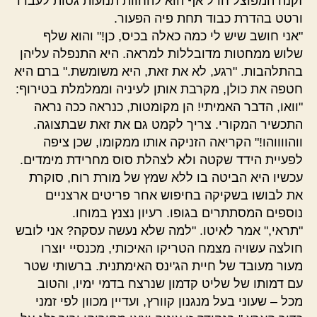
זקנה המפוצל חדל אף הוא להחוות תנועות גסות לעברו
ורטט בהדרת כבוד תחת פיה הפעור.
"אני חושב שיש לי כמה כאלה בכיס, כן!" והוא שלף
שלוש ממחטות מדובללות למראה. היא התנפלה עליהן
בהתלהבות. "רגע, לא את זאת, היא משומשת." ברם היא
חטפה את כולן, מקרבת אותן לעיניה וממלמלת בטירוף:
"וואו, הדבר האמיתי! הן מקומטות, כנראה ככה נראה
התכשיר המקורי. צריך לקמט גם את זאת שבתצוגה.
ווהווווהו!" הקריאה הזניקה אותו ממקומו, שכן ציפה
לפעיית הידד שקטה ולא לצהלת סוס מחרידת מימדים.
עכשיו היא הביטה בו ללא שמץ של מורת רוח, סוקרת
את לבושו בשקיקה בחיפוש אחר פריטים ארצניים
נוספים המסתתרים בגופו. רעיון נצנץ במוחו.
"תראי," אמר לאיטו. "למה שלא נעשה עסקה? אני לובש
חולצה עשויה מצמח הטריקו האיכותי, מכנסיי יוצרו
מעור מעובד של חיית הג'ינס האימתנית. ברשותי שטר
עם דמותו של שליט קדמון שנרצח בדמי ימיו, והטוב
מכל – שעוני בעל מנגנון קוורץ, ועדיין מכוון לפי זמני