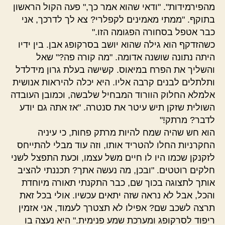
מהפירמידות". "ודאי שהוא אמר כך," פעה הקול הראשון
בתוקף. "ממתי מאמינים לקפלרי? צא לך לדרכך, אני
כבר אטפל בסחורה הפגומה הזו."
כשהזדקף הוא גילה שהוא יושב בסרקופג אבן. בין ידיו
היתה נתונה שושנה אדומה. "מה קורה פה?" שאל
והשליך את הפרח במיאוס. קשישה בעלת גרון מידלדל
ותלתלים לבנים קרבה אליו. היא יכלה להיראות אנושית
אלמלא החלוק הוורוד המבחיל שלבשה, וכמובן העובדה
השולית שזקן תיש עיטר את סנטרה. "אז אתה גם יודע
לדבר? מרתק!"
הוא חש שהיה שמח להיות מרתק פחות, כי עיניה
החקרניות החלו להטריד אותו, וזה עוד מבלי להתייחס
לזקנקן שכמו היו לו חיים משל עצמו, וכעת התפצל לשני
חלקים רוטטים. "ובכן, מה נעשה אתך? תכננתי להציב
אותך לתצוגה בכוך שם, כבר התקנתי תאורה מיוחדת
והכל, אבל לא נראה שזה יתאים עכשיו. אולי בכל זאת
תרצה לשכב שם? אפילו לא תצטרך לעמוד, אני אזמין
ריפוד לסרקופג ומערכת שמע פנימית." היא נעצה בו