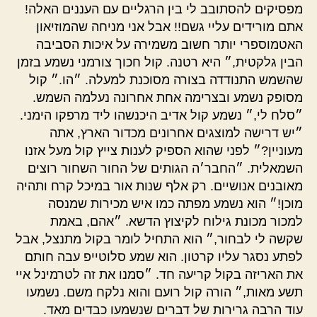
מפסיקים להסתובב לי בין הרגליים עם העננים האלה!
אתם מורידים עליי גשם!! אבל אני מניחה שהמוזיאון
האטמוספרי יותר חשוב משמירה על איכות הסביבה
הבין גלקטית,״ היא רטנה. קול חכוך צורמני נשמע בזמן
שהשמש התנודדה בצורה מסוכנת למעלה. ״הו.״ קול
מסופק נשמע ובצרימה אחת אחרונה נעלמה השמש.
״סלח לי,״ נשמע קול אדיב היכנשהו ליד מרפקו הימני.
״יש דרישה למוצגים אחרונים מכדור הארץ, אתה
מעוניין?״ לפני שהוא הספיק לענות צייץ קול מעל אזנו
השמאלית. ״החבר׳ה הגותים של החור השחור רוצים
מאובנים אנושיים. רק אלף שנות אור במיכל קרח ותהיה
מוכן!״ הוא נשמע מפתה כמו איש מכירות שמנסה
למכור מכונת גילוח לקיצוץ הדשא. ״אהם, באמת
שקשה לי לבחור,״ הוא התחיל לומר בקול מתנצל, אבל
לפתע נסגר עליו קרטון. הוא שמע סלוטייפ עבה חותם
את האריזה בקול קריעה חד. ״סמנו את זה לטרמינל איי
תשע מאות,״ הורה קול רועם והוא נלקח משם. נשמעו
עוד הרבה גרירות של דברים שנשמעו כבדים מאד.