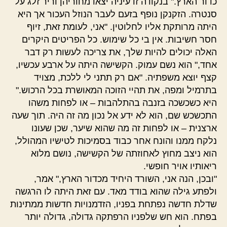
כדור הארץ." בנקודה זו עיניה יצאו מחוריהן וריר זלג על
סנטרה. הזקנקן נופף בזעם לעבר הנוזל העכור אך היא
היתה מרותקת אליו לחלוטין. "אני, לעומת זאת, זיוף
חסר חשיבות. אין בי כל שימוש. כל הפריטים היקרים
האלה יכולים להיות שלך, את צריכה לעשות רק דבר
אחד," הוא נשם עמוק. הקשישה היתה על ארבע עכשיו,
קצף יוצא משפתיה. "אם רק תתני לי ללכת, מצויד
בתרמיל ומפה, את תהיי הזוכה המאושרת בכל הרכוש."
היא כשכשכה בזנבה בהתלהבות – או לפחות משהו
התכשכש שם, הוא לא ידע אל נכון מה זה היה. תוך שעה
ארצנית – או לפחות זה מה שהוא שיער, שכן שעונו
נלקח ממנו והונח אחר כבוד בסמיכות לטישיו המהולל,
הוא ניצב מחוץ לאחוזתה של הקשישה, נושם מלוא
ריאותיו אויר חופשי.
"ובכן, הנה אני, השורד היחיד מכדור הארץ," אמר,
ולפתע גילה שהוא בודד מאד. עם זאת היתה לו הרגשה
שדלת חדשה נפתחת בפניו, הזדמנויות חדשות ממתינות
בפתח. הוא חש שלפניו הרפתקה גדולה, גדולה יותר