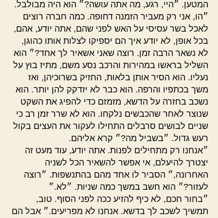
המטען. ״היי, רגע, מה אתה עושה?״ הוא היה מבולבל.
״הו, אני רק מעביר הזמנה דחופה. כמה חברה רוצים
לאכל בשר עסיסי על האש לפני שהם, אתה יודע, אהם,
בכל אופן, לא יודע איך הם יספיקו לצלות אותו כהוגן,
לא נשאר הרבה זמן. רוצה שאני אשאיר לך אחד?״ הוא
השליל בראשו במהירות והרכב נסע משם, מתיז בוץ על
נעליו. הוא הסיר אותן בלאות, החזיק בשרוכיהן, ואז
משך בכתפיו והרפה. הוא כבר לא יזדקק להן יותר. הוא
נשכב בחזרה על הדשא, מזמזם כדי להפיג את השקט
שנוצר לאחר שהכבשים נלקחו. הוא לא שרר זמן רב כי
שניים לבושים סרבלים התחילו לעקור את העצים בקול
רעש גדול. ״בשביל מה?״ קרא אליהם.
״אנחנו רק מתחילים לפנות. אתה יודע, עוד מעט זה
יצטרך להיעלם, אי אפשר להשאיר הכל לשניה
האחרונה,״ הסביר לו אחד מהם בהתנשפות. ״רוצה
לעזור?״ הוא חשב במשך כמה שניות. ״לא.״
״בחור חכם, לא כיף להזיע ככה לפני הסוף. טוב,
תמשיך לשכב לך בדשא. אנחנו לא מפריעים.״ אבל הם