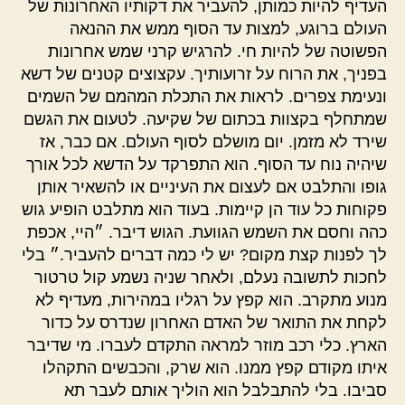
העדיף להיות כמותן, להעביר את דקותיו האחרונות של
העולם ברוגע, למצות עד הסוף ממש את ההנאה
הפשוטה של להיות חי. להרגיש קרני שמש אחרונות
בפניך, את הרוח על זרועותיך. עקצוצים קטנים של דשא
ונעימת צפרים. לראות את התכלת המהמם של השמים
שמתחלף בקצוות בכתום של שקיעה. לטעום את הגשם
שירד לא מזמן. יום מושלם לסוף העולם. אם כבר, אז
שיהיה נוח עד הסוף. הוא התפרקד על הדשא לכל אורך
גופו והתלבט אם לעצום את העיניים או להשאיר אותן
פקוחות כל עוד הן קיימות. בעוד הוא מתלבט הופיע גוש
כהה וחסם את השמש הגוועת. הגוש דיבר. ״היי, אכפת
לך לפנות קצת מקום? יש לי כמה דברים להעביר.״ בלי
לחכות לתשובה נעלם, ולאחר שניה נשמע קול טרטור
מנוע מתקרב. הוא קפץ על רגליו במהירות, מעדיף לא
לקחת את התואר של האדם האחרון שנדרס על כדור
הארץ. כלי רכב מוזר למראה התקדם לעברו. מי שדיבר
איתו מקודם קפץ ממנו. הוא שרק, והכבשים התקהלו
סביבו. בלי להתבלבל הוא הוליך אותם לעבר תא