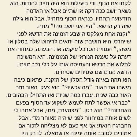
לקחו את הנוף, ודי ביעילות הוא היה חייב להודות. הוא
נשאר יושב ככה דקה או שתיים אבל אז האדמה
הזדעזעה תחתיו. כנראה הסוף מתחיל. אבל הוא גילה
שזה רק הדשא. ״היי, אני יושב פה!״ מחה.
״זקנה אחת מגלקסיה שבע הזמינה את הדשא לפני
שייהרס. היא חושבת שזה יתאים לריהוט שלה בסלון או
משהו,״ ועטוית הסרבל עיקמה את הבעתה, כמחווה את
דעתה על טעמה הנוראי של המזמינה. היא המשיכה
לתלוש את הדשא והעמיסה אותו על כלי רכב זוויתי.
הדשא נערם שם שטיחים שטיחים.
הוא תהה באיזה גודל הסלון של הזקנה. פתאום כיבה
מישהו את האור. ״מה עכשיו?״ הוא צעק. האור חזר.
האור כבה שנית. עברו כמה שניות ואז התחילו הבהובים.
״כבר אי אפשר לתת לשמש לשקוע עד הסוף בפעם
האחרונה?״ הוא רטן. ״מצטערת, ממי, אבל אמרו לי
לשים אותה במיחזור לפני שיהיה מאוחר מדי. אבל
ההברגה הזאת! אני אף פעם לא מצליחה לזכור אם
אמורים לסובב אותה ימינה או שמאלה. לו רק היו