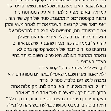
ובעלת גבעות אבן מעוצבות שכל אחת נשאה פריט יקר
למראה. באופן מפתיע למדי הוא גילה ממחטת נייר
נתונה בקופסת זכוכית ממוגנת. פניה של הקשישה אורו.
"אני רואה שיש לך טעם, השגתי את זה לאחר משא ומתן
ארוך במיוחד. חה, הטיפשה לא הצליחה להתעלות על
הצעת המחיר הנדיבה שלי. איני יודעת אם יצא לך
להיתקל בממחטה כזו, מכיון שהבנתי שישנם אזורים
נרחבים כמו רוב רובה של אנטארקטיקה בהם לא
נראתה ממחטה מעולם. היא פריט חשוב ביותר בחיי
האדם הארצני -"
"כן, יצא לי להשתמש בה," קטע אותה.
"לא ייאמן! ואני חשבתי שאפילו באזורים מפותחים היא
נמכרה לעשירים בלבד. ספר לי עוד!"
"היו לי מאות כאלה. הן באו בחבילות, מקופלות אחת
בתוך השניה כך שכאשר הוצאת אחד מיד בא אחר
בעקבותיו. הן היו גם בצבעים נוספים. ורוד, בדרך כלל."
היא הביטה בו במבט מכושף, בולעת בשקיקה כל מילה.