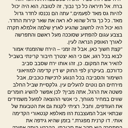
ברח. אל תיראה כל כך נבוך, זה לטובה, הוא היה יכול
להיות גס מאד לפעמים." עתה הם נכנסו לחדר גדול
מאד. כל כך גדול שהוא לא ראה את שאר קירות החדר.
הוא יכול היה לחשוב שהגיע לארץ שלמה אלמלא תקרה
בצבע עגום להפתיע שסוככה מעל ראשם והתפרשה
לאורך האופק הנראה לעין.
"קצת חשוך כאן, אבל זה זמני – הירח שהזמנתי אמור
לבוא בכל רגע, אם כי הוא יצטרך חיבור קרינתי בשביל
להאיר את המקום. כן, זהו אותו ירח שסבב סביב
כדורכם. בעיקרון לפי החוק יש דין קדימה למוזיאוני
השימור והסביבה בכל הנוגע לרכישת כוכבים, אבל
מירחים הם נוטים להעלים עין. גלקסיית שביל החלב
פשטה את הרגל, אתה מבין? לכן אפשר להשיג חומרים
שווים במחיר מגוחך, כי אנשי ההוצאה לפועל משמידים
את העודפים, וחבל. רציתי לקנות גם את הטבעות של
שבתאי אבל המעצבנת הזו מאלפא קנטאורי הקדימה
אותי. דו קרנית מפגרת." בזמן שהיא גידפה את
המתחרה הוא סקר את סביבתו. הקרקע היתה אפורה