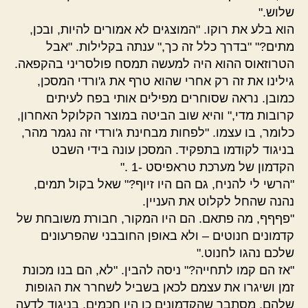
שלוש."
הוא בלע את רוקו. "המוצגים לא אמורים להיות, ובכן,
מתים?" "בדרך כלל זה כך," ענתה בקלילות. "אבל
הטרוזאוס ההוא היה למעשה תמסח פולסריני בהקפאה.
גילינו את זה רק אחרי שהוא טרף את ג'ורדי המסכן,
כמובן. נראה שסוחרים מפילים אותי בפח לעיתים
קרובות מדי," והיא שוב הביטה במוצר הקלוקל האחרון,
כלומר, בו עצמו. "לפחות מבחינת ג'ורדי זה נגמר מהר,
בניגוד לקודמו בתפקיד. המסכן עונה בידי השבט
הקדמון של מערכת טראפיסט -1 ."
"הרשי לי להניח, גם הם היו זיוף?" שאל בקול תמים,
נהנה שהחל לקלוט את העניין.
"פףףף, מה פתאם. הם היו המקור, חבורת משובחת של
קדמונים חנוטים – ולא באופן החובבני שהפרעונים
שלכם נהגו לחנוט."
"אז הם קמו לתחייה?" ניסה להבין. "לא, הם בנו מכונת
זמן ושיגרו את עצמם לכאן בשביל לשחרר את הגופות
שלהם. מסתבר שהקדמונים כן היו חכמים, בניגוד לדעה