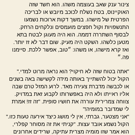
צינור ענק שאב בעוצמה משהו. הוא חשד שזה
האוקיינוס, בטח נשלח לכוכב מיובש או לבריכה
הפרטית של מישהו. במשך דקות ארוכות נשמעו
התנשפויות וקול חפצים מועמסים ונלקחים הרחק.
לבסוף השתררה דממה. הוא היה מעוגן לבטח בתא
מטען כלשהו. השקט היה מעיק. שום דבר לא זז יותר.
ואז קרא מישהו, או משהו: ״טוב, אפשר ללכת. סיימנו
פה.״
"אתה בטוח שזה לא חיקוי? הוא נראה מרוט למדי."
הקול יכול להשתייך באותה מידה לקשישה באה בשנים
או לכבשה מדברת צעירה מאד. לרוע המזל טרם שבה
אליו ראייתו ולא היה באפשרותו לקבוע זאת במדויק.
צווחה צמרירית עוררה את חושיו סופית. "זה זז! אמרת
לי שמדובר במומיה!"
"אני מצטער, גברתי, אין לי מושג כיצד אירעה טעות כזו."
הקול נשמע אובד עצות. "קניתי את זה מסוחר קפלרי,
הוא אמר שזו מומיה מצרית עתיקה, שרידים אחרונים