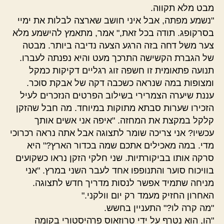
מבט מלא תקווה.
"נשמע מפתה, אבל איני חושב שארצה לבלות את ימיי
בסרקופג. תודה בכל זאת," אמר, מתאמץ להישמע מלא
צער משל דחה בזה הרגע הצעה נדיבה ביותר. מבטה
של הגברת הקשישה התרכך מעט והיא נפנתה לעברו.
תנועה פתאומית זו חשפה זוג רגליים דקיקות כמקל
ומצופות במה שנראה כשכבה דקה של אבקת סוכר.
עננת שיערה הצמרירי בשילוב הפרטים הנזכרים לעיל
הזכירו שערות סבתא מתוקות במיוחד. מה חבל שהזקן
קלקל במקצת את המחזה. "איפה אני אשים אותך
עכשיו? אני צריכה שומר לתצוגה אבל אתה נראה רכרוכי
מדי. במה מאכילים אתכם שמה בכדור הארץ?" היא
סרקה אותו בביקורתיות. שני חלקי הזקן נראו כשקועים
בוויכוח סוער והתנופפו אחד לעבר השני במרץ. "אני
מניחה שתמיד אפשר לנסות מדריך חדש לתצוגה.
האחרון החזיק מעמד רק יום וולקני."
"מה קרה לו?" התעניין בחשש.
"הו, הוא נטרף על ידי טרוזאוס פרהיסטורי בקומה