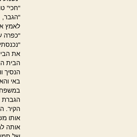
"חכי" ט
"הגבר, 
לאמץ אות
"כפרה ע
"נכנסתי
את הבית
הבית הי
הנסיך ו
באי והאו
במשפחה 
הגברת ו
הקיר. ה
אותו מש
אותה למ
של תמונ