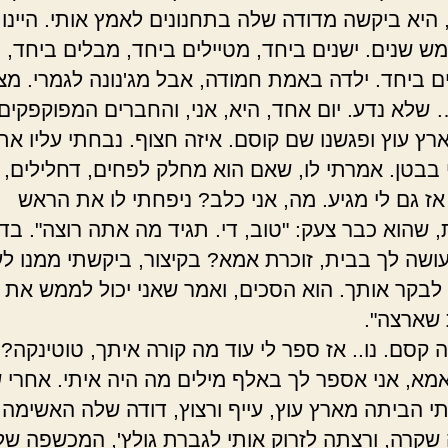
, היא ביקשה מדודה שלה בתחנונים לאמץ אותי. היינו
ש שנים. ישנים ביחד, מטיילים ביחד, מבלים ביחד,
 ביחד. ילדה באמת חמודה, אבל מג'נונה לגמרי. מצ
שלא נדע. יום אחד, היא, אני, והחברים המפוקפקים
ארץ עוץ ופגשנו שם קוסם. איזה חצוף. נבחתי עליו את
 בבטן. אמרתי לו, שאם הוא מחלק לפחים, דחלילים, ו
אז גם לי מגיע. מה, אני כלב? ניפחתי לו את הראש
 שהוא כבר צעק: "טוב, די. תגיד מה אתה רוצה". בדי
עושה לך בבית, זוכרת אמא? בקיצור, ביקשתי ממנו ל
, לבקר אותך. הוא הסכים, ואמר שאני יכול לממש את
שארצה".
זה קסם. נו.. אז ספר לי עוד מה קורה איתך, טוטינקה?
מא, אני אספר לך באלף מילים מה היה איתי. אחרי 
תי הביתה מארץ עוץ, עייף ורצוץ, דודה שלה האשימה 
שקרה, ורצתה לזרוק אותי לגברת גולץ', המכשפה של