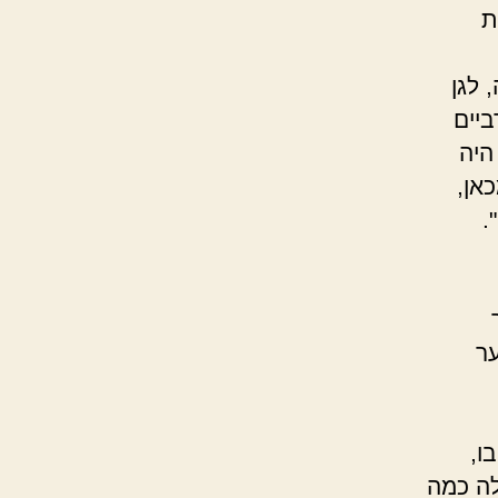
ת
 לגן
ביים
היה
אן,
.
ר
ו,
לה כמה