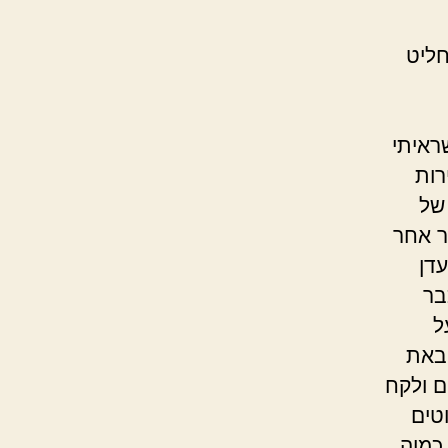
חליט
ראיתי
רות
של
ר אחר
עדן
בר
ל
הבאת
ם ולקח
טים
כמוה,