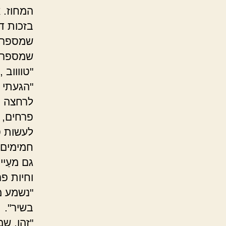
המחוז. 
בזכות ד
שמספרים
"טווווב
"הגעתי 
לרחצה פ
פרחים, 
לעשות ס
חמימים,
גם מעַיי
וחיות פר
"נשמע מ
בשיר".
"זהו, ש