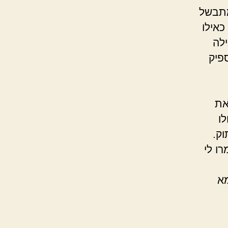
מתבשל
כאילו
ילה
פיק
את
ו
וק.
ו לי
מא