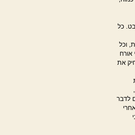
ט. כל
, וכל
 אורח
חיק את
ם לדבר
אחרי
י