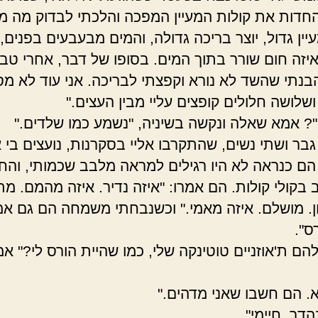
 החדות את קולות המעיין המפכה והלכתי לבדוק מה 
ין גדול, יוצר בריכה גדולה, והמים מבעבעים בפנים, 
 איזה חום שורר בתוך המים. בסופו של דבר, אחרי טב
הבנתי שהשד לא נורא וקפצתי לבריכה. אני עוד לא מס
ושלושה חלולים קופצים עליי מבין העצים."
"? אמא שאלה ונקשה בשיניה, "נשמע כמו שלדים."
 גבר ושתי נשים, שהתקרבו אליי בסקרנות, נועצים בי 
 הם כנראה לא היו רגילים למראה מלבב שכמותי, והחל
בקולי קולות. הם אמרו: "איזה נדיר. איזה מהמם. מת
ן. מושלם. איזה מאמי." וכשנבחתי משמחה הם גם אמר
ס".
הם ת'אוזניים טוטינקה שלי, כמו שהיית הורס לי?" א
. הם חשבו שאני מדהים."
דר, חיימי".