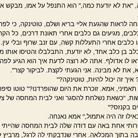
"את לא יודעת כמה," הוא התנפל על אמו, מבקש א
חה לראות שהגעת אליי בריא ושלם, טוטינקה, כי לפה,
לבים, מגיעים גם כלבים אחרי תאונת דרכים, כל הקר
ו כלבים אחרי התעללות קשה, עם זנב שרוף ובלי עין. 
לב בן כלב אחד, לא יודעת, התבלבלו והטיסו אותו מכ
או לו אדולף. אתה לא רוצה לדעת איך הוא הגיע לפה"
, את לא מבינה. אני הגעתי לקצת. לביקור קצר".
איך זה יכול להיות, טוטינקה?"
תאמיני, אמא. זוכרת את היום שהופרדנו?" טוטו סיפר
ת, "כשאת נשלחת להסגר ואני לבית המחסה של צע
ים בקנזס?"
כאילו זה היה אתמול," אמא נאנחה.
ורותי אחת באה עם דודה שלה לבית המחסה שהייתי ב
ה בתוך המכלאה. אחרי שנדבקתי לה לרגל, מרביץ 