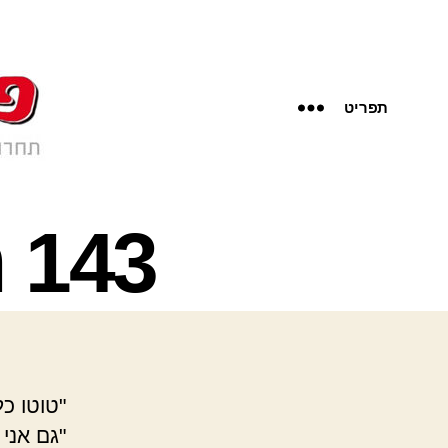
תפריט
143 חלולים- חגית זקס
"טוטו כל
"גם אני