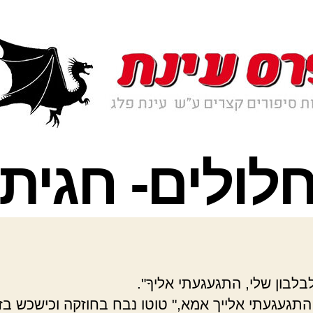
בלבון שלי, התגעגעתי אליךָ".
 התגעגעתי אלייך אמא," טוטו נבח בחוזקה וכישכש בז