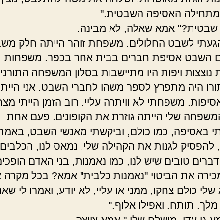
מתחילה האסיפה השבטית."
שבטית?" אמא שאלה, לא מבינה.
געתי לשבט החלולים. משפחת זוהר הייתה חלק משב
ים השבט אסיפת חברים בבית אחר בכפר. משפחות
נוצצות ויפות היו מתיישבות בסלון המשפחה התורנית
רו היה מתפרץ לספר משהו לחברי השבט. אני הייתי
סיפות. משפחתי לא וויתרה עליי. רוב הזמן הייתי מצ
המשפחה שלי הייתה גוזרת את הקופונים. פעם אחת
 באסיפה, כמו כולם, וביקשתי מאנשי השבט, באמת
 להפסיק לגנות את הקהילה שלי. נמאס לנו, הכלבים,
דברים טובים שיש לנו, כמו נאמנות, בני האדם הופכי
מכירה את הביטוי "נאמנות כלבית" אמא? בכל מקרה 
 שלי כולם צחקו, ממני או עליי, לא יודע, ואמרו לי שאנ
מלך. תותח. ואפילו אלוף."
מע גן עדן, מושלם שלי," אמא צייצה.