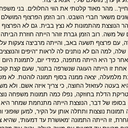
ייך.. מהר מאוד קלטתי את הווי החלולים. בני משפח
שונים משאר חברי השבט. רוב הזמן הפרצוף המושלם 
הר הנוצצת מהתמונות לא נצץ בבית. גם לא הפרצוף
של משה. רוב הזמן גברת זוהר הייתה חוזרת הביתה,
, עם פרצוף תשעה באב, והייתה מרביצה צעקות על 
 שלה, למה הם לא נותנים לה לראות "היפים והנוצצים
חר כך היא הייתה מתפנה, כמידי יום, לתמונת היום 
אחת זו הייתה העוגה שנשרפה בתנור, שעם קצת קו
 מלמעלה, יצאה ממנה בסוף תמונה לוהטת. לא מש
יא בעטה לעזאזל החוצה, כי צריך איזה אשם. ולא מש
ריקת הדלת בחוזקה, נפלו כמה תמונות משפחה נוצצ
בסופו של דבר, הנוצצת הייתה מתנחמת שמחר היא 
תמונות נוצצות ותתלה אותן על הקיר, למען שוּפוּני וראו
רת, זו הייתה התמונה 'מאושרת עד דמעות', שהיא צ