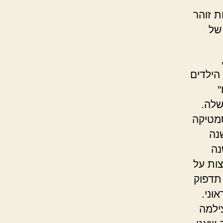
ת זוהר
של
הילדים
"
שלה.
סמטיקה
נה
נה
ות על
תדפוק
ּני.
ילמה