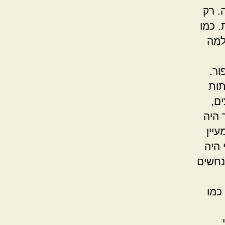
. רק
 כמו
ל תאמיני למה
ור.
תות
ם,
 היה
יין
 היה
 נחשים
כמו