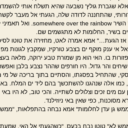
אלא שגברת גולץ' נשבעה שהיא תשלח אותי להשמדה
ורותי, שהתחננה לדודה שלה, הגעתי אל מעבר לקשת.
שמספר השיר somewhere over the rainbow. וא
 בשיר, החלומות לא מתגשמים שם.
 , אז הגעת…" אמא אמרה לאט, מחזירה את טוטו לסיפ
אל אי ענק מוקף ים בצבע טורקיז, שמִקבץ לגונות מפ
זורות בו. האי הוא מן שמורת טבע ירוקה, מלאה בעצי
שיחים והר גדול. היו חורפים שההר נצבע בלבן ואפשר
קי, שהתחיל בפסגתו, והסתיים בתוך בריכה של מי מע
 כמו אלה שנהגנו להשתכשך בהם ליד ים המלח. באי
ן עם מים זכים וצלולים לשתייה. והכי טוב, לא היו באי
א מסוכנות, כפי שאין באי ניוזילנד.
מש גן עדן לחלומות" אמא נבחה בהתפלאות, "ממש 
ממש לא" טוטו נבח בכעס. "כשהגעתי אל האי, שמעתי