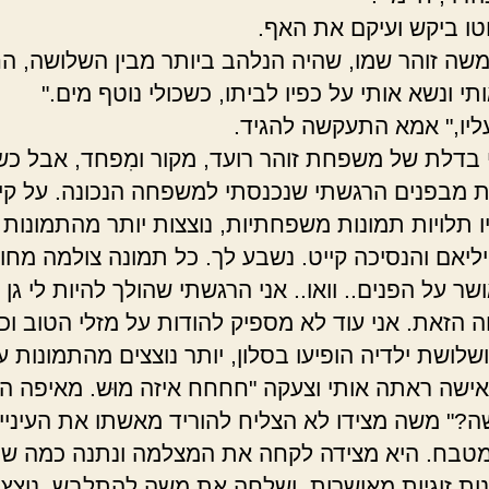
וטו ביקש ועיקם את האף.
משה זוהר שמו, שהיה הנלהב ביותר מבין השלושה, ה
י ונשא אותי על כפיו לביתו, כשכולי נוטף מים."
ליו," אמא התעקשה להגיד.
 בדלת של משפחת זוהר רועד, מקור ומִפחד, אבל כש
 מבפנים הרגשתי שנכנסתי למשפחה הנכונה. על קי
ו תלויות תמונות משפחתיות, נוצצות יותר מהתמונות 
ויליאם והנסיכה קייט. נשבע לך. כל תמונה צולמה מחו
שר על הפנים.. וואו.. אני הרגשתי שהולך להיות לי גן 
הזאת. אני עוד לא מספיק להודות על מזלי הטוב וכ
שלושת ילדיה הופיעו בסלון, יותר נוצצים מהתמונות ע
אישה ראתה אותי וצעקה "חחחח איזה מוּש. מאיפה 
ה?" משה מצידו לא הצליח להוריד מאשתו את העיניי
טבח. היא מצידה לקחה את המצלמה ונתנה כמה שו
ות זוגיות מאושרות, ושלחה את משה להתלבש, נוצץ 