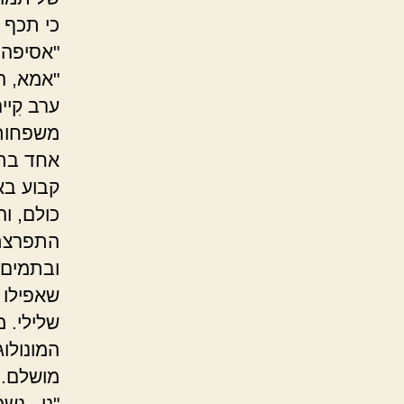
כי תכף 
"אסיפה 
"אמא, ה
ערב קִי
משפחות 
אחד בתו
קבוע בא
כולם, ו
התפרצתי
ובתמים,
שאפילו 
שלילי. 
המונולוג
מושלם. 
"נו.. נש