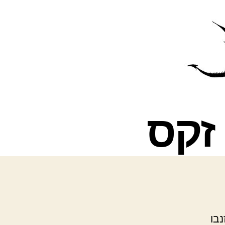
פרס
עינת
נבו