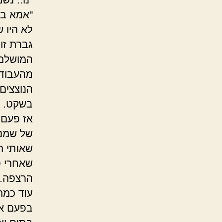
"אמא בח
לא היו 
גברת זו
המושלם 
מהעבודה
הנוצצים
בשקט. א
אז פעם 
של שמנת
שאותי ה
שאחרי ט
הרצפה. 
עוד כמה 
בפעם אח