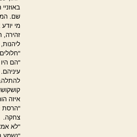
באוזניי
שם. המעי
מי יודע
זהירה, 
ליהנות, 
"חלולים
"הם היו
עיניהם.
להתלהב 
קושקושו
איזה הור
"הרסת ל
צחקה.
"לא אמא
"נשמע נה