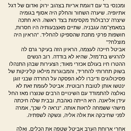
ומכנסי בד עם דוגמת אריות בצהוב ירוק ואדום של דגל
אתיופיה. שיערה השחור והחלק היה אסוף בגומיה
שיצרה 'כרבולות' מקסימות בצד ראשה. היא חתכה
במאמץ־מה עגבניה. שתיים מאצבעותיה היו חסרות,
חושפות פרקי מתכת שהספיקו להחליד. "הראיון היה
מוצלח?"
אביטל חייכה לעצמה, הראיון הזה בעיקר גרם לה
להרגיש בת־מזל, שהיא לא בודדה. רוב הנשים
ההטרו חיו בעולם אכזרי מאוד; הצעירות שבהן התנהלו
בשוק תחרותי להחריד, והמבוגרות מילאו קליניקות של
פסיכולוגים ודיברו ללא הפסקה על החרדה שבני זוגן
ינטשו אותן לטובת רובוטית. אביטל לעומת זאת לא
נאלצה להתמודד עם השינויים הרבים שנוצרו מאז החל
עידן אליאנה. היא הייתה נאהבת, ובבית שלה חיכתה
מישהי ששמחה לראות אותה. "נראה לי שכן", אמרה
לפני שחיבקה את אלה אליה, ונשקה לשפתיה.
אחרי ארוחת הערב אביטל שטפה את הכלים, ואלה