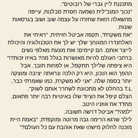
מתכננת ליין גברי של רובוטים".
"נכון" המנכ"לית נשמעה חסרת סבלנות, עייפה
מהשאלה הזאת שחזרה על עצמה שוב ושוב בגרסאות
שונות.
"את משקרת", תקפה אביטל חזיתית, "ראיתי את
האלחנדרו המגוחך שלך יש לך את הטכנולוגיה והיכולת
לייצר אותם. הם קיימים! ואת מונעת מאלפי נשים
ברחבי העולם להיות מאושרות בגלל מה? באיזו זכות?!"
היא ציפתה שלילך תתקפל, או לפחות תובך. אבל
ההפך הוא הנכון, היא רק הלכה ונראתה יציבה ומוצקה
יותר בספה שלה. "אני לא משקרת, כמו שאמרתי כבר,
T.L בהחלט לא מתכוונת לשחרר אותם לשוק".
הצלם קיפל את הציוד שלו באיטיות רבה יותר פתאום,
מחדד את אוזניו היטב.
"למה?" אביטל דרשה תשובה.
לילך שרגא הרימה גבה מרוטה ומוקפדת, "באמת היית
מוכנה לחלוק מישהו שאת אוהבת עם כל העולם?"