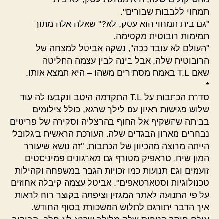
תמחוי ללבבות שבורים".
"גם בית תמחוי הוא עסק, לא?" שאלה אלה מתוך
תמימות רובוטית מקסימה.
"העולם לא עובד ככה", נשקה אביטל למצחה של
הרובוטית שלה, אבל בינה לבין עצמה החליטה
שאם T.L באמת מסתירים משהו – היא תמצא אותו.
*
סדרת הכתבות על T.L התקדמה היטב ונקבעו לה עוד
שלוש פגישות ראיון עם לילך שרגא, כולל צילומים
בביתה שהשקיף אל החוף בהרצליה וסקירה של פריטים
נבחרים מארון הבגדים שלה. העורכת הראשית ב'גלובל'
הייתה מרוצה מהכיוון של הכתבות. "זה נושא שיעורר
המון שיח, טראפיק מטורף גם מארגונים פמיניסטים
זועמים וגם תנועות כמו זכויות הגבר במשפחה וקהילות
טכנולוגיות וסטארטאפים". אביטל עצמה קיבלה אחוזים
על פי התנועה לאתר המגזין וציפתה בקוצר רוח לראות
איך הדבר יתורגם לתלוש המשכורת בסוף החודש.