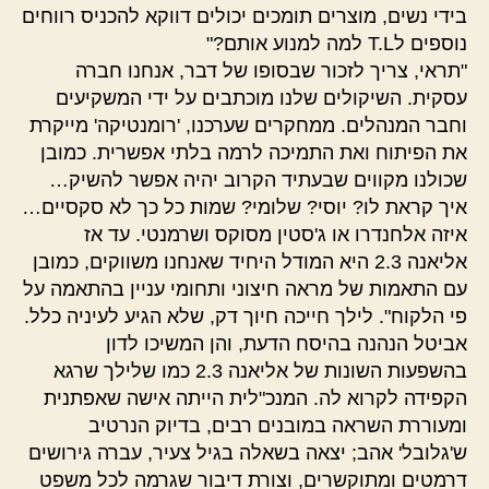
בידי נשים, מוצרים תומכים יכולים דווקא להכניס רווחים
נוספים לT.L למה למנוע אותם?"
"תראי, צריך לזכור שבסופו של דבר, אנחנו חברה
עסקית. השיקולים שלנו מוכתבים על ידי המשקיעים
וחבר המנהלים. ממחקרים שערכנו, 'רומנטיקה' מייקרת
את הפיתוח ואת התמיכה לרמה בלתי אפשרית. כמובן
שכולנו מקווים שבעתיד הקרוב יהיה אפשר להשיק…
איך קראת לו? יוסי? שלומי? שמות כל כך לא סקסיים…
איזה אלחנדרו או ג'סטין מסוקס ושרמנטי. עד אז
אליאנה 2.3 היא המודל היחיד שאנחנו משווקים, כמובן
עם התאמות של מראה חיצוני ותחומי עניין בהתאמה על
פי הלקוח". לילך חייכה חיוך דק, שלא הגיע לעיניה כלל.
אביטל הנהנה בהיסח הדעת, והן המשיכו לדון
בהשפעות השונות של אליאנה 2.3 כמו שלילך שרגא
הקפידה לקרוא לה. המנכ"לית הייתה אישה שאפתנית
ומעוררת השראה במובנים רבים, בדיוק הנרטיב
ש'גלובל' אהב; יצאה בשאלה בגיל צעיר, עברה גירושים
דרמטים ומתוקשרים, וצורת דיבור שגרמה לכל משפט