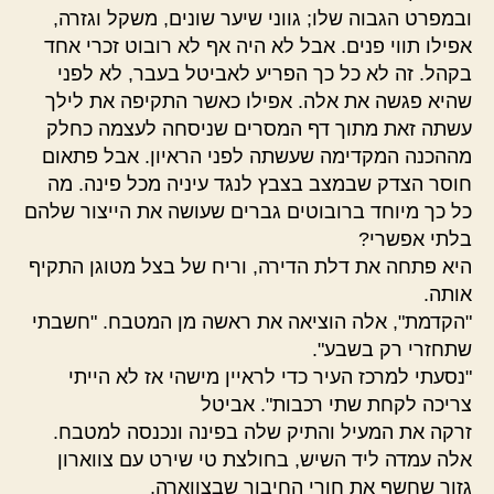
ובמפרט הגבוה שלו; גווני שיער שונים, משקל וגזרה,
אפילו תווי פנים. אבל לא היה אף לא רובוט זכרי אחד
בקהל. זה לא כל כך הפריע לאביטל בעבר, לא לפני
שהיא פגשה את אלה. אפילו כאשר התקיפה את לילך
עשתה זאת מתוך דף המסרים שניסחה לעצמה כחלק
מההכנה המקדימה שעשתה לפני הראיון. אבל פתאום
חוסר הצדק שבמצב בצבץ לנגד עיניה מכל פינה. מה
כל כך מיוחד ברובוטים גברים שעושה את הייצור שלהם
בלתי אפשרי?
היא פתחה את דלת הדירה, וריח של בצל מטוגן התקיף
אותה.
"הקדמת", אלה הוציאה את ראשה מן המטבח. "חשבתי
שתחזרי רק בשבע".
"נסעתי למרכז העיר כדי לראיין מישהי אז לא הייתי
צריכה לקחת שתי רכבות". אביטל
זרקה את המעיל והתיק שלה בפינה ונכנסה למטבח.
אלה עמדה ליד השיש, בחולצת טי שירט עם צווארון
גזור שחשף את חורי החיבור שבצווארה,