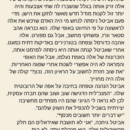
אלה זרק אותה בגלל שנשברו לה שתי אצבעות והיה
יותר זול לקנות מודל חדש מאשר לתקן את הישן. מדי
פעם אביטל ניסתה לנחש מי היה האדם שרכש את אלה
לראשונה על פי החיווט באופי שלה. הוא כנראה אהב
סטאר וורז, ומשחקי מחשב, אבל גם ספורט. אלה
אהבה כדורסל וצפתה בטורנירים באדיקות דתית כמעט.
אחרי שאביטל קנתה אותה היא ניסתה לפרמט אותה,
הזכרונות של אלה באמת נעלמו, אבל את האופי
והמראה לא היה אפשרי לשנות אחרי שפגה האחריות.
"את שוב חזרת לחשוב על הראיון הזה, נכון?" קולה של
אלה היה מחוייך.
אביטל הנהנה וטפחה בחיבה על אפה של הרובוטית
שלה. "המנכ"לית הדגישה שוב ושוב שהם חברה עסקית,
לכן לא נראה לי הגיוני שהם היו מפחדים מחשיבה
יצירתית בשביל להכפיל את השוק שלהם".
"יש דברים יותר חשובים מכסף".
אביטל גיחכה, "אני לא חושבת שאידאלים הם חלק
מהשיקולים שלה, היא מנהלת עסק, לא בית