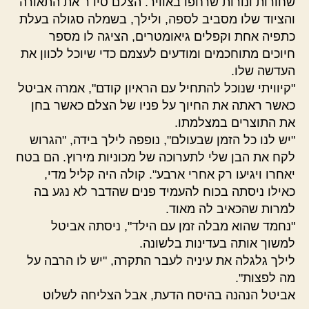
שחורות ונורות שרחפו באוויר. הצלם סידר את התאורה
והציוד שלו מסביב לספה, ולילך, בשמלה סגולה בעלת
כתפיה אחת וקפלים גיאומטרים, הציגה לו מספר
חיוכים מתוחכמים ומודעים לעצמם כדי שיוכל לכוון את
העדשה שלו.
"קיוויתי שנוכל להתחיל עם הראיון קודם", אמרה אביטל
כאשר ראתה את החיוך על פניו של הצלם כאשר בחן
את התוצרים במצלמתו.
"יש לנו כל הזמן שבעולם", נופפה לילך בידה, "הגרוש
לקח את הבן שלי לתערוכה של מכוניות מירוץ. הם בטח
יאחרו ויגיעו רק אחרי ארבע". קולה היה קליל מדי,
כאילו ניסתה בכוח להעמיד פנים שהדבר לא נגע בה
למרות שהכאיב לה מאוד.
"נחמד שהוא מבלה זמן עם הילד", ניסתה אביטל
למשוך אותה בעדינות בלשונה.
לילך גלגלה את עיניה לעבר התקרה, "יש לו הרבה על
מה לפצות".
אביטל הנהנה בהיסח הדעת, אבל הצליחה לשלוט