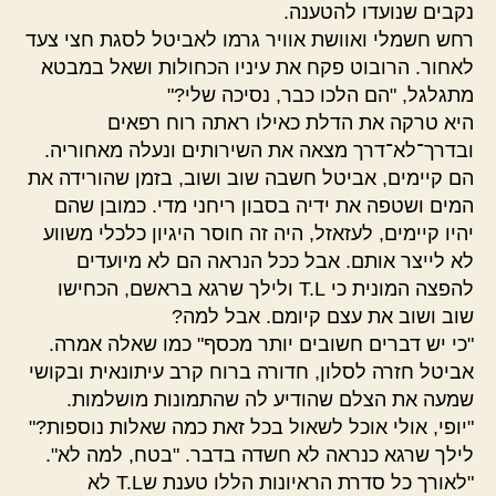
נקבים שנועדו להטענה.
רחש חשמלי ואוושת אוויר גרמו לאביטל לסגת חצי צעד
לאחור. הרובוט פקח את עיניו הכחולות ושאל במבטא
מתגלגל, "הם הלכו כבר, נסיכה שלי?"
היא טרקה את הדלת כאילו ראתה רוח רפאים
ובדרך־לא־דרך מצאה את השירותים ונעלה מאחוריה.
הם קיימים, אביטל חשבה שוב ושוב, בזמן שהורידה את
המים ושטפה את ידיה בסבון ריחני מדי. כמובן שהם
יהיו קיימים, לעזאזל, היה זה חוסר היגיון כלכלי משווע
לא לייצר אותם. אבל ככל הנראה הם לא מיועדים
להפצה המונית כי T.L ולילך שרגא בראשם, הכחישו
שוב ושוב את עצם קיומם. אבל למה?
"כי יש דברים חשובים יותר מכסף" כמו שאלה אמרה.
אביטל חזרה לסלון, חדורה ברוח קרב עיתונאית ובקושי
שמעה את הצלם שהודיע לה שהתמונות מושלמות.
"יופי, אולי אוכל לשאול בכל זאת כמה שאלות נוספות?"
לילך שרגא כנראה לא חשדה בדבר. "בטח, למה לא".
"לאורך כל סדרת הראיונות הללו טענת שT.L לא