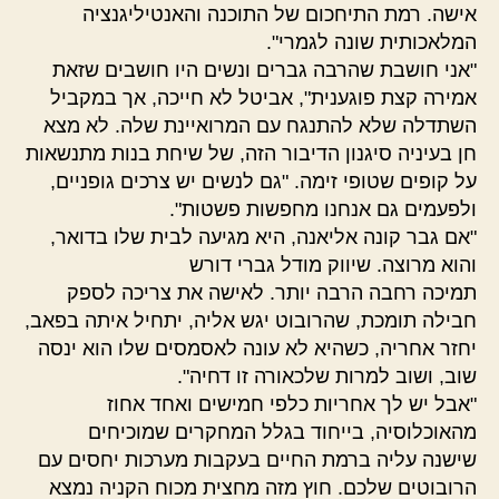
אישה. רמת התיחכום של התוכנה והאנטיליגנציה
המלאכותית שונה לגמרי".
"אני חושבת שהרבה גברים ונשים היו חושבים שזאת
אמירה קצת פוגענית", אביטל לא חייכה, אך במקביל
השתדלה שלא להתנגח עם המרואיינת שלה. לא מצא
חן בעיניה סיגנון הדיבור הזה, של שיחת בנות מתנשאות
על קופים שטופי זימה. "גם לנשים יש צרכים גופניים,
ולפעמים גם אנחנו מחפשות פשטות".
"אם גבר קונה אליאנה, היא מגיעה לבית שלו בדואר,
והוא מרוצה. שיווק מודל גברי דורש
תמיכה רחבה הרבה יותר. לאישה את צריכה לספק
חבילה תומכת, שהרובוט יגש אליה, יתחיל איתה בפאב,
יחזר אחריה, כשהיא לא עונה לאסמסים שלו הוא ינסה
שוב, ושוב למרות שלכאורה זו דחיה".
"אבל יש לך אחריות כלפי חמישים ואחד אחוז
מהאוכלוסיה, בייחוד בגלל המחקרים שמוכיחים
שישנה עליה ברמת החיים בעקבות מערכות יחסים עם
הרובוטים שלכם. חוץ מזה מחצית מכוח הקניה נמצא