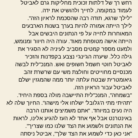
רחש רך של דלתות זכוכית מחליקות גרם לאביטל
לעמוד במקומה, לחייך ולהושיט את ידה.
"לילך שרגא, תודה רבה שהסכמת לראיון הזה".
לילך הייתה אמורה להיות בערך בשנות הארבעים
המאוחרות לחייה על פי הנתונים היבשים אבל
הייתה אישה מטופחת מאוד. עורה היה חיוור ומנומש,
ולמעט מספר קמטים מסביב לעיניה לא הסגיר את
גילה כלל. שיערה הג'ינג'י נצבע בקפדנות והזכיר
לאביטל חוטי חשמל חשופים ואש. המנכ"לית לבשה
מכנסיים מחוייטים וחולצת משי עם שרשרת זהב
גיאומטרית שבטח עלתה יותר ממה שהמגזין ישלם
לאביטל עבור הראיון הזה.
"בשמחה", המנכ"לית התיישבה מולה בספת היחיד.
"תהיתי מתי ה'גלובל' ישלחו אלי מישהו". החיוך שלה לא
היה נעים במיוחד. "אתם משמיצים אותנו הרבה
באינטרנט אבל אף אחד לא העז להגיע אלינו, לראות
את הנתונים ולשמוע את הצד שלנו כמו שצריך".
"אני כאן כדי לשמוע את הצד שלך", אביטל ניסתה