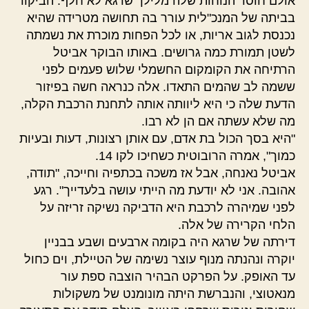
אולם חוסר הנוחות שלה מלילך שרגא לא חלף. הביקור
בביתה של המנכ"לית עורר בה תחושה מטרידה שהיא
נכנסת לגוב אריות, או לכל הפחות מוכרת את נשמתה
לשטן תמורת כמה גרושים. באותו הבוקר אביטל
הרתיחה את הקומקום החשמלי שלוש פעמים לפני
ששמה לב שהמים התאדו. אלה כנראה חשה בפיזור
הדעת שלה כי היא ליוותה אותה לתחנת הרכבת הקלה,
מה שלא עשתה אם הן לא רבו.
"היא בסך הכול בת אדם, עם אותן רצונות, דעות ובעיות
כמוך", אמרה הרובוטית כשחיכו לקו 14.
אביטל נאנחה, אבל אז משכה בכתפיה וחייכה, "תודה,
אהובה. אני לא יודעת מה הייתי עושה בלעדייך". רגע
לפני שמיהרה לרכבת היא הדביקה נשיקה זריזה על
הלחי הקרירה של אלה.
דירתה של שרגא היה בקומה ארבעים ושבע בבניין
יוקרה ונהנתה מנוף עוצר נשימה של הטיילת, וים כחול
עד האופק. על הפרקט הבהיר הוצבה ספת עור
מנאטוצי, והנברשת היתה מונומנט של משקולות