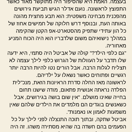
בעצמה. האמת היא שהסיפור היה מתוקשר מאוד כאשר
התפוצץ לראשונה. נועם אדלר הגיש תביעת גירושים
מהפכנית מבחינה משפטית: הוא תבע מחצית מהונה
באותה העת, ובנוסף דרש חלוקה של חמישים אחוז של
כל הון עתידי שתפיק מהסטארט-אפ הקטן שהקימה
במהלך נישואיהם משום שלדבריו הוא היה הכוח המניע
מאחוריה.
"גם כלפי הילד?" קולה של אביטל היה סתמי, היא ידעה
שלו תדבר על העוולות של הגרוש כלפי לילך עצמה לא
תצליח לגלות הרבה. אבל הורים נטו להיות הרבה יותר
רגשיים ופתוחים כאשר נשאלו על ילדיהם.
לראשונה מאז החלה סדרת הראיונות הזאת, מנכ"לית
הפלדה נראתה אנושית פתאום, מודה שישנו תחום
בחייה שאינו מושלם. "אין שום בושה בגירושים, אבל
כשאנשים בוגדים הם מלמדים את הילדים שלהם שאין
משמעות לאמון או נאמנות".
אביטל שתקה, ובתוך תוכה התנצלה לפני לילך על כל
הפעמים בהם חשדה בה שהיא מסתירה משהו. זה היה