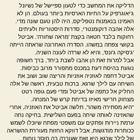
הדליקה את המחשב כדי לטעון ספיישל של נשיונל
ג'יאוגרפיק על החיות הארסיות ביותר בעולם. הן לא
האמינו בנאמנות נטפליקס, היה להן טעם שונה מדי.
אלה אהבה דוקומנטרי, סדרות היסטוריות ולעיתים
רחוקות בלבד חטאה בקצת 'מראה שחורה'. אביטל
בקושי צפתה במשהו. הסדרה האחרונה שראתה הייתה
'ג'סיקה ג'ונס', והיא לא שרדה לעונה השניה.
אבל למרות זאת הן אהבו לשבת ביחד, ברך חשופה
נוגעת בהיסח דעת במכנס מתפורר מרוב כביסות.
אביטל דחפה לאוזניה אוזניות והריצה שוב ושוב את
השיחה עם לילך שרגא. ברכות טבעית, ראשה של אלה
החליק אל כתפה של אביטל ומדי פעם גופה רטט
מצחוק חרישי מאיזו בדיחת קרש של המנחה.
"היא מסתירה משהו", תלשה אביטל את האוזניה, אחרי
שהאזינה לאותה שיחה בפעם השלישית. בחיקה נחה
ערמת ניירות ופתקים עם משפטי מפתח שיוכלו לשמש
ככותרות מודגשות, אבל דווקא החזות מעוררת ההשראה
של לילך שרגא היא זאת שעוררה בה חוסר נוחות.