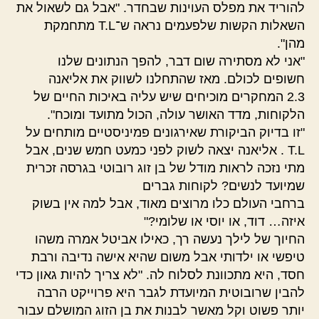
להוריד את מפלס העוינות שבחדר. "אבל גם לשאול את
השאלות הקשות שלפעמים נראה ש־T.L מתחמקת
מהן".
"אני לא מסתירה שום דבר, להפך הנתונים שלנו
חשופים לכולם. מאז שהתחלנו לשווק את אליאנה
2.3 המחקרים מוכיחים שיש עליה באיכות החיים של
הלקוחות, מדד האושר עולה, הכול מתועד ומוכח".
"זו בדיוק הביקורת שאירגונים פמיניסטיים מותחים על
T.L . אליאנה יצאה לשוק לפני כמעט חמש שנים, אבל
מתי נזכה לראות מודל של בן זוג רובוטי בגרסה זכרית
שמיועד לנשים? לקוחות גברים
ברחבי העולם כלו מרוצים מאוד, אבל למה אין בשוק
איזה… דוד, או יוסי או שלומי?"
החיוך של לילך נעשה רך, כאילו אביטל אמרה משהו
טיפשי או ילדותי אבל משום שהיא אישה נדיבה ורבת
חסד, היא מתכוונת לסלוח לה. "לא צריך להיות גאון כדי
להבין שרובוטית המיועדת לגבר היא פרוייקט הרבה
יותר פשוט וקל מאשר לבנות את בן הזוג המושלם עבור