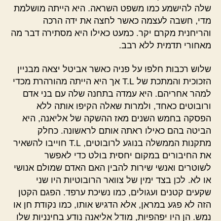
שלה להישמע כמו משפט השראה. היא הייתה מושלמת
מדי, חשבה לעצמה כאשר לחצה את ידה הרכה
והריחנית מקרם יקר. כמעט כאילו היא מסתירה דבר מה
מאחורי תדמית ללא רבב.
שלוש רכבות חלפו על פניה כאשר אביטל יצאה מבניין
הזכוכית והמתכת של T.L אך היא הייתה מהורהרת מכדי
למהר אחריהם. היא עמדה בתחנה שלה עם בני אדם
ורובוטים כאחד, ולמרות שאלה הקיפו אותה ללא
הפסקה בחמש השנים מאז ההשקה של אליאנה, היא
הביטה בהם כאילו ראתה אותם לראשונה. כחלק
מתקנות הממשלה בנוגע לרובוטים, T.L חוייבו להשאיר
את החיבורים במקום יחסית בולט כדי לאפשר
לשוטרים ואנשי שירות להבין האם האדם שמולם אנושי
או לא. לכן בצד ימין של צוואר הרובוטיות היו שני
שקעים קטנים ועגולים, כמו נשיכת ערפד. הפגם הקטן
הזה לא פגע במראן, אלא הדגיש אותו, כמו נקודת חן או
נמש. הן היו יפהפיות, מודל אליאנה נודע בחינניות שלו