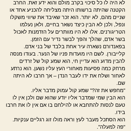
לא היה לו כל סיכוי בקרב מולם והוא ידע זאת. החרב
הקטנה שהיתה ברשותו היתה מצליחה להכניע אחד או
שניים מהם, לא יותר. הוא זכר שאיבד את שיווי משקלו
ונפל, ולכן לא הבין כיצד נשאר בחיים, ולאן נעלמו
הטריגורנים. אלו לא היו מוותרים על הזדמנות לאכול
בשר אדם, שהלך והפך לבשר נדיר עם הזמן.
בפאנדורם נשארה עיר אחת בלבד של בני אדם.
קלייבורן. לשם היו מועדות פניו של הנער. בעודו מנסה
להבין מדוע הוא עדיין חי, הוא שמע קול של זרדים
מרחק כמה פסיעות מאחורי העץ עליו נשען. הוא נרתע
לאחור ושלח את ידו לעבר הנדן – אך חרבו לא היתה
שם.
"מחפש את זה?" שמע קול עמוק מדבר אליו.
הוא הבין שמי שמדבר אליו יודע שהוא שם ולכן אין לו
טעם לנסות להתחבא או להילחם בו אם אין לו את חרבו
בידו.
הוא הסתכל מעבר לעץ וראה מולו זוג רגליים ענקיות.
"פה למעלה".