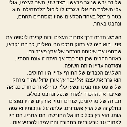
של דם יבש שניגר מראשו. מצד שני, חשב לעצמו, אולי
עלי השלכת הם אלו שגרמו לו ליפול מלכתחילה. הוא
בטח ניתקל באחד הסלעים שהיו מוסתרים תחתם,
ונחבט באחר.
השמש חדרה דרך צמרות העצים ורוח קרירה ליטפה את
פניו. הוא היה לא רחוק מרכס הרי האלים, כך הם נקראו,
שתחמו את שיטחה הנרחב של ארץ פאנדורם.
באזור ההרים שכן קור כבד אך היתה זו עונת הסתיו,
והאדמה עדיין היתה חשופה.
השלגים הכבדים של החורף עדיין היו רחוקים.
הוא גרר את עצמו אל עבר עץ אורן גדול שהיה מרחק
שלוש פסיעות ממנו ונשען עליו כדי לאזור כוחות. כנראה
שאיבד את ההכרה לאחר שנפל ונחבט בסלע.
חבורה של טריגונים, יצורים דמויי אורקים שהיו נפוצים
בחלק זה של ארץ פאנדורם, עלתה על עקבותיו ואיגפה
אותו. הוא רץ בכל כוחו אל החורשה והם אחריו. הם היו
לפחות 10 טריגורנים בחבורה והם עמדו להכניע אותו.