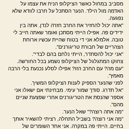
מסביב במחול כאשר הציקלופ הניח את עצמו על
האדמה מול הילד. הנער הסתכל על חרבו לוודא שלא
נפגעה.
"אתה יכול להחזיר את החרב חזרה לנדן. אתה בין
ידידים פה. אפילו הייתי מסתכן ואומר שאתה חייב לי
טובה. אלמלא אני די בטוח שהיית עכשיו ארוחת
הצהריים של חבורת טריגורנים".
"אני יכול להסתדר, הייתי נלחם בהם לבדי".
צחוקו המתגלגל של הציקלופ נשמע בכל החורשה.
"עם מה? עם החרב הזו? אפילו לסלע נכנעת בלי הרבה
מאמץ".
לפני שהנער הספיק לענות הציקלופ המשיך.
"אל תדרג. סודך שמור עימי. מבחינתי אם ישאלו אני
אספר שהנסת את הטריגורנים אחרי שפצעת שניים
מהם".
"מה אתה רוצה?" שאל הנער.
"מה אני רוצה? בשביל התחלה, רציתי להשאיר אותך
בחיים. הייתי פה במקרה. אני אחד השומרים של