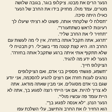
הנער הרים את מבטו. ציקלופ בוגר, בגובה שלושה
מטרים, עמד מולו. מחזיק בידו את החרב של הנער
כאילו היתה סיכה.
"תסלח לי שלקחתי אותה, פשוט לא רציתי שיעלו לך
רעיונות לראש כשתתעורר".
"תחזיר לי את החרב שלי!".
"תרגע, אתה תקבל אותה בחזרה, אין לי מה לעשות עם
החרב הזו. היא קצת קטנה מדי בשבילי. רק תבטיח לי
שלא תתקוף אותי איתה ברגע שתקבל אותה בחזרה".
הנער לא ידע מה להגיד.
הציקלופ חייך.
"תשמע, פגשתי מספיק בני אדם, ואם הציקלופים
נוהגים לענות חזרה אם רוצים להגיע להסכמה, אני יודע
שגם בני אדם מסוגלים. אני מבין שאתה מודאג. אתה
לא צריך להיות. אם אני הייתי רוצה לפגוע בך, אתה לא
היית עומד פה עכשיו מולי".
הנער הנהן. "לא אנסה לפגוע בך".
הוא החזיר לו את החרב והתישב, עלי השלכת עפו