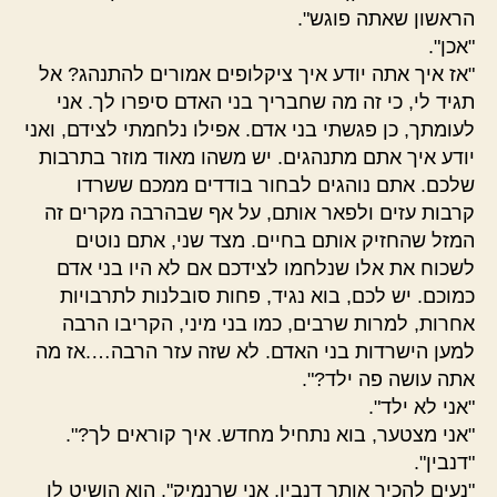
הראשון שאתה פוגש".
"אכן".
"אז איך אתה יודע איך ציקלופים אמורים להתנהג? אל
תגיד לי, כי זה מה שחבריך בני האדם סיפרו לך. אני
לעומתך, כן פגשתי בני אדם. אפילו נלחמתי לצידם, ואני
יודע איך אתם מתנהגים. יש משהו מאוד מוזר בתרבות
שלכם. אתם נוהגים לבחור בודדים ממכם ששרדו
קרבות עזים ולפאר אותם, על אף שבהרבה מקרים זה
המזל שהחזיק אותם בחיים. מצד שני, אתם נוטים
לשכוח את אלו שנלחמו לצידכם אם לא היו בני אדם
כמוכם. יש לכם, בוא נגיד, פחות סובלנות לתרבויות
אחרות, למרות שרבים, כמו בני מיני, הקריבו הרבה
למען הישרדות בני האדם. לא שזה עזר הרבה….אז מה
אתה עושה פה ילד?".
"אני לא ילד".
"אני מצטער, בוא נתחיל מחדש. איך קוראים לך?".
"דנבין".
"נעים להכיר אותך דנבין, אני שרנמיק". הוא הושיט לו