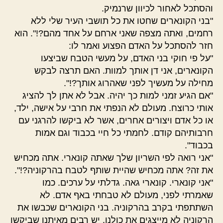
והסתכל לאחור לכיוון שרנמיק.
"בני הקונארים שחטו את כל תושבי העיר שלי ללא
רחמים, ואתה מצפה שאני ארחם על אחד מהם?!". הוא
חזר להסתכל על האדם הפצוע ואמר לו:
"על פי חוקי בני האדם, על מעשי הטבח שביצעו
הקונארים, אני דן אותך למוות. האם תרצה לבקש
מחילה על מעשיך לפני שאהרוג אותך?!".
"אם הגיע זמני למות כך יהיה. אבל לא אתן לך להציג
אותי כרוצח. מעולם לא הנפתי את חרבי על אישה, ילד,
או כל אדם ויצורים אחרים, אשר לא ביקשו להרגני עם
חרבותיהם קודם. לחמתי כל חיי בכבוד וגם אמות
בכבוד".
"אני רואה לפי השריון שלך שאתה קונארי. אתה מכחיש
את זה? אתה מכחיש שהיית שותף לטבח בהרקוניה?!".
"אני קונארי. קונארי גאה. גדלתי על ערכים. כמו
שאמרתי לפני, מעולם לא טבחתי באף אדם. לא
השתתפתי בקרב בהרקוניה. בני הקונארים שכבשו את
הרקוניה לא מייצגים את כולנו. יש רבים מאיתנו שביקשו