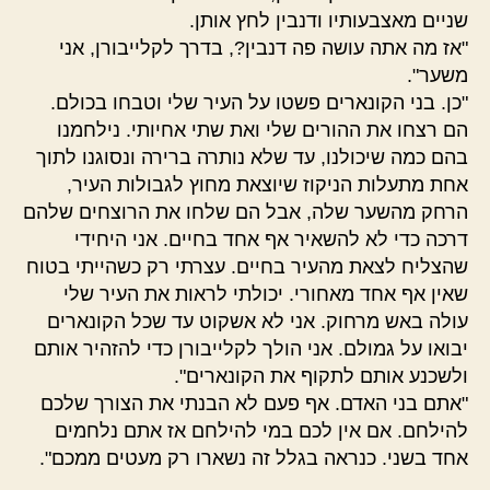
שניים מאצבעותיו ודנבין לחץ אותן.
"אז מה אתה עושה פה דנבין?, בדרך לקלייבורן, אני
משער".
"כן. בני הקונארים פשטו על העיר שלי וטבחו בכולם.
הם רצחו את ההורים שלי ואת שתי אחיותי. נילחמנו
בהם כמה שיכולנו, עד שלא נותרה ברירה ונסוגנו לתוך
אחת מתעלות הניקוז שיוצאת מחוץ לגבולות העיר,
הרחק מהשער שלה, אבל הם שלחו את הרוצחים שלהם
דרכה כדי לא להשאיר אף אחד בחיים. אני היחידי
שהצליח לצאת מהעיר בחיים. עצרתי רק כשהייתי בטוח
שאין אף אחד מאחורי. יכולתי לראות את העיר שלי
עולה באש מרחוק. אני לא אשקוט עד שכל הקונארים
יבואו על גמולם. אני הולך לקלייבורן כדי להזהיר אותם
ולשכנע אותם לתקוף את הקונארים".
"אתם בני האדם. אף פעם לא הבנתי את הצורך שלכם
להילחם. אם אין לכם במי להילחם אז אתם נלחמים
אחד בשני. כנראה בגלל זה נשארו רק מעטים ממכם".