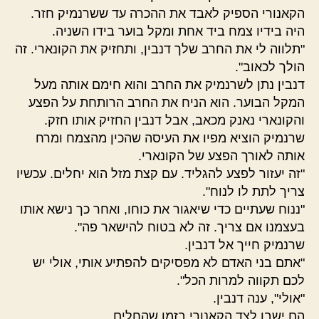
הקאנורי הספיק לאבד את ההכרה עד ששרנמיק חזר.
היה בידיו צמח ביד אחת ומקל בוער בידו השניה.
"תלווה לי את החרב שלך דנבין, ותחזיק את הקונארי. זה
הולך לכאוב".
דנבין נתן לשרנמיק את החרב והוא חימם אותה מעל
המקל הבוער. הוא הניח את החרב הרותחת על הפצע
והקונארי נאנק מכאב, אבל דנבין החזיק אותו חזק.
שרנמיק הוציא מפיו את העיסה שהכין מהצמח ומרח
אותה לאורך הפצע של הקונארי.
"זה יעזור לפצע להגליד. עם קצת מזל הוא יחלים. עכשיו
צריך לתת לו לנוח".
"ננוח שעתיים כדי שיאגור את כוחו, ואחר כך נישא אותו
בעצמנו אם צריך. זה לא בטוח להישאר פה".
שרנמיק חייך אל דנבין.
"אתם בני האדם לא מפסיקים להפתיע אותי, אולי יש
לכם תקווה למרות הכל".
"אולי", ענה דנבין.
הם ישבו לצד הקאנורי בזמן שהחלים.