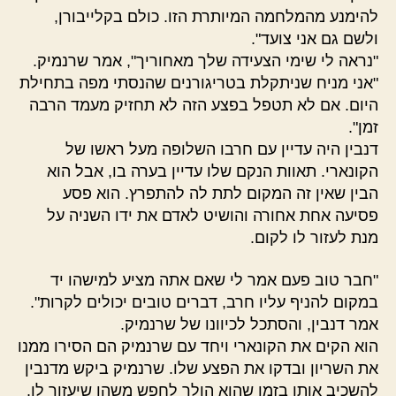
להימנע מהמלחמה המיותרת הזו. כולם בקלייבורן,
ולשם גם אני צועד".
"נראה לי שימי הצעידה שלך מאחוריך", אמר שרנמיק.
"אני מניח שניתקלת בטריגורנים שהנסתי מפה בתחילת
היום. אם לא תטפל בפצע הזה לא תחזיק מעמד הרבה
זמן".
דנבין היה עדיין עם חרבו השלופה מעל ראשו של
הקונארי. תאוות הנקם שלו עדיין בערה בו, אבל הוא
הבין שאין זה המקום לתת לה להתפרץ. הוא פסע
פסיעה אחת אחורה והושיט לאדם את ידו השניה על
מנת לעזור לו לקום.
"חבר טוב פעם אמר לי שאם אתה מציע למישהו יד
במקום להניף עליו חרב, דברים טובים יכולים לקרות".
אמר דנבין, והסתכל לכיוונו של שרנמיק.
הוא הקים את הקונארי ויחד עם שרנמיק הם הסירו ממנו
את השריון ובדקו את הפצע שלו. שרנמיק ביקש מדנבין
להשכיב אותו בזמן שהוא הולך לחפש משהו שיעזור לו.