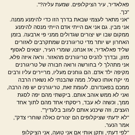
פאלאדיר, עיר הציקלופים. שמעת עליה?".
"כן".
"אני מתאר לעצמי שבאת בדרך הזו כדי להימנע ממנה.
אני מבין. גם אני אם הייתי אדם הייתי מנסה להימנע
ממקום שבו יש יצורים שגדולים ממני פי ארבעה. בזמן
האחרון יש יותר מדי טריגורנים שמתקרבים לאזורים
שליד פאלאדיר, אז אנחנו, שומרי העיר, יוצאים לאסוף
מזון, ובדרך להניס טריגורנים מהאזור. וראה איזה פלא.
אני מתהלך לי בחורשה ורואה חבורה של טריגורנים
מקיפה ילד אדם. הם גוחנים מעליו, מריירים עליו ורבים
מי יקח אותו כשלל. ממה שהבנתי לא נשארו הרבה
ממכם בפאנדורם. לעומת זאת, טריגורנים יש פה הרבה,
ואני לא ממש אוהב אותם. ביקשתי מהם יפה לסגת
ממך, וכשזה לא עבד, ריסקתי אחד מהם לתוך אחד
העצים, וזה שיכנע אותם לעזוב בלעדיך".
"לא ידעתי שציקלופים הם יצורים כאלה שוחרי צדק",
אמר הנער.
"לפי דעתי, ותקן אותי אם אני טועה, אני הציקלופ