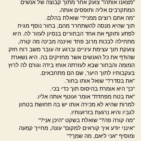
"מצאנו אותה!" צועק אחר מתוך קבוצה של אנשים
המתקרבים אליה ותופסים אותה.
"מה אתם רוצים ממני?" שואלת בהלם.
תוך שהיא מנסה להשתחרר מהם, בחור נוסף מגיח
לפתע ותוקף את אחד הבחורים בנסיון לעזור לה. היא
מתחילה לבכות מרוב פחד ואיננה מבינה מה קורה,
צועקת תוך עצימת עיניים וברגע זה עובר משב רוח חזק
שהודף את כל האנשים אשר מחזיקים בה. היא נשארת
המומה והבחור שבא לעזרתה אוחז בידה וגורם לה לרוץ
בעקבותיו לתוך היער, שם הם מתחבאים.
"את בסדר?" שואל אותו בחור.
"כן" היא אומרת בהיסוס תוך כדי בכי.
"את בטח מפחדת" אומר ועוטף אותה אליו.
למרות שהיא לא מכירה אותו יש בה תחושת בטחון
לגביו והיא נרגעת בזרועותיו.
"מה קורה פה?" שואלת בשקט "היכן אני?"
"אינני יודע איך קוראים למקום" עונה, מחייך קמעה
ומוסיף "אני ליאם, מה שמך?"