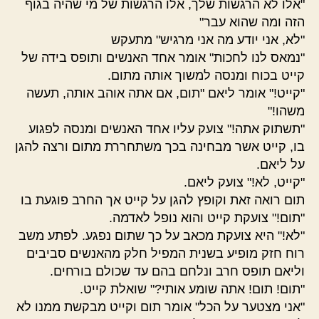
"אלו לא הרגשות שלך, אלו הרגשות של מי שהיה בגוף
הזה ומה שהוא עבר"
"לא, אני יודע מה אני מרגיש" מתעקש
"נמאס לנו לחכות" אומר אחד האנשים ותופס בידה של
קייט בכוח ומנסה למשוך אותה מתום.
"קייט!" אומר ליאם "תום, אם אתה אוהב אותה, תעשה
משהו!"
"תשתוק אתה!" צועק עליו אחד האנשים ומנסה לפגוע
בו, קייט אשר מבחינה בכך משתחררת מתום ורצה להגן
על ליאם.
"קייט, לא!" צועק ליאם.
תום רואה זאת וקופץ להגן על קייט אך החרב פוגעת בו
"תום!" צועקת קייט והוא נופל לאדמה.
"לא!" היא צועקת מכאב על כך שתום נפגע. לפתע משב
רוח חזק מופיע בשנית המפיל חלק מהאנשים סביבים
וליאם תופס חרב ונלחם בהם עד שכולם בורחים.
"תום! תום! אתה שומע אותי?" שואלת קייט.
"אני מצטער על הכל" אומר תום וקייט מבקשת ממנו לא