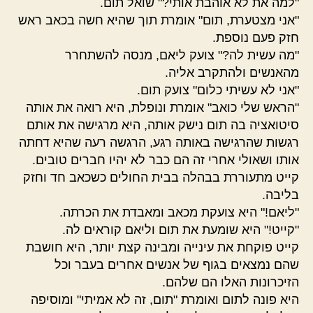
"למה את לא אוהבת אותי?" שואל תום.
"אני מצטערת, תום" אומרת תוך שהיא חשה בכאב ראש
חזק פעם נוספת.
"מה עשית לה?" צועק ליאם, מנסה להשתחרר
מהאנשים ולהתקרב אליה.
"אני לא עשיתי כלום" צועק תום.
"הראש שלי כואב" אומרת ונופלת, היא רואה את אותה
סיטואציה בה תום נישק אותה, היא מרגישה את אותם
רגשות שהרגישה באותה רגע, הרגשה רעה שהיא דחתה
אותו ושאולי אחרי זה הם כבר לא יהיו חברים טובים.
קייט מתעוררת בבהלה בבית החולים כשכאב חד וחזק
בליבה.
"ליאם!" היא צועקת מכאב ומאבדת את הכרתה.
"קייט!" היא שומעת את תום וליאם קוראים לה.
קייט פוקחת את עינייה ומבינה קצת יותר, היא חושבת
שהם נמצאים בגוף של אנשים אחרים בעבר וכל
הזיכרונות האלו הם שלהם.
היא פונה לתום ואומרת "תום, זה לא אמיתי" ומוסיפה