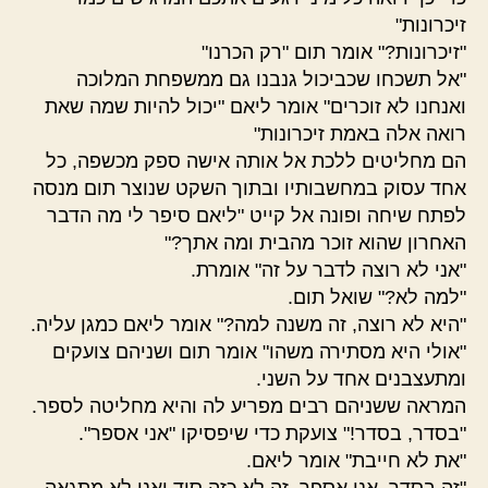
זיכרונות"
"זיכרונות?" אומר תום "רק הכרנו"
"אל תשכחו שכביכול גנבנו גם ממשפחת המלוכה
ואנחנו לא זוכרים" אומר ליאם "יכול להיות שמה שאת
רואה אלה באמת זיכרונות"
הם מחליטים ללכת אל אותה אישה ספק מכשפה, כל
אחד עסוק במחשבותיו ובתוך השקט שנוצר תום מנסה
לפתח שיחה ופונה אל קייט "ליאם סיפר לי מה הדבר
האחרון שהוא זוכר מהבית ומה אתך?"
"אני לא רוצה לדבר על זה" אומרת.
"למה לא?" שואל תום.
"היא לא רוצה, זה משנה למה?" אומר ליאם כמגן עליה.
"אולי היא מסתירה משהו" אומר תום ושניהם צועקים
ומתעצבנים אחד על השני.
המראה ששניהם רבים מפריע לה והיא מחליטה לספר.
"בסדר, בסדר!" צועקת כדי שיפסיקו "אני אספר".
"את לא חייבת" אומר ליאם.
"זה בסדר, אני אספר, זה לא כזה סוד ואני לא מתגאה