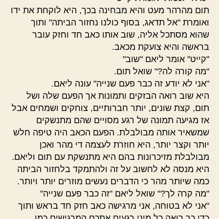
תום מהרהר מעט והיא מבחינה בכך, היא לוקחת את ידו
ואומרת "אל תדאג, בסוף כולנו נחזור הביתה" ותוך
שהוא מסתכל אליה, שוב אותו כאב חד וחזק עובר
בראשה והיא צועקת מכאב.
"קייט" אומר ליאם "שוב"
"מה קורה לה?" שואל תום.
"אני לא יודע זה כבר פעם שנייה" עונה ליאם.
היא שוב רואה הבזקים ותמונות אך הפעם שלה ושל
תום, קצת שונים, יותר חברותיים, צוחקים ושמחים אבל
אז מגיעה תמונה של רגע מסויים שהם מתנשקים
שמשאיר אותה מבולבלת. הפעם הכאב היה טיפה חלש
יותר וקצר יותר, היא חוזרת לעצמה די מהר ואכן
מבולבלת מזיכרונות בהם היא מתנשקת עם תום וליאם.
היא מנסה לא לחשוב על זה ולהתמקד בלחזור הביתה
כמה שיותר מהר כי הדברים נעשים מוזרים יותר ויותר.
"מה קרה לך?" שואל ליאם "זה כבר פעם שנייה"
"אני לא בטוחה, אני מרגישה כאב חזק חד בראש ותוך
כדי כך רואה כל מיני רגעים אתכם המרגישים כמו