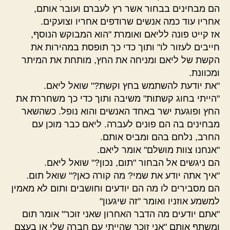
הם מבחינים בבחור אשר רץ לעברם ועובר אותם,
אחריו עוד כמה אנשים שרודפים אחריו וצועקים.
אז קייט פונה לליאם ואומרת "הוא המבוקש הנוסף,
חייבים לעזור לו" ותוך כדי כך תופסת במהירות את
הקשת של ליאם ומניחה את החץ, מותחת את המיתר
ומכוונת.
"את יודעת להשתמש בחץ וקשת?" שואל ליאם.
"הייתי בחוג קשתות" משיבה ותוך כדי כך משחררת את
החץ ופוגעת ישר באחד האנשים והוא נופל. כשהשאר
מבחינים בה הם פונים לעברה. ליאם כבר מוכן עם
החרב, נלחם בהם ומביס אותם.
"אנחנו צוות מושלם" אומר ליאם.
הם ניגשים אל הבחור "תום, נכון?" שואל ליאם.
"איך אתה יודע את שמי? מה קורה כאן?" שואל תום.
הם מסבירים לו מה הם יודעים וחושבים ותום לא מאמין
למשמע אוזניו ואומר "זה שיגעון"
"אתם יודעים מה הדבר האחרון שאני זוכר" אומר תום
ומשתף אותם "אני זוכר שהייתי עם חברה שלי או בעצם