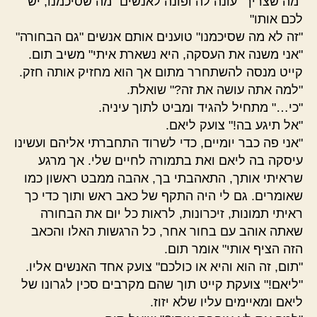
"מה שצריך" עונה לה ופונה לאנשים "מה שסיכמנו, יש
לכם אותו"
"זה לא מה שסיכמנו" טוענים אותם אנשים "גם הבחורה"
"אני משנה את העסקה, היא נשארת איתי" משיב תום.
קייט מנסה להשתחרר מתום אך הוא מחזיק אותה חזק.
"למה אתה עושה את זה?" שואלת.
"כי…" מתחיל להגיד ומביט לתוך עיניה.
"אל תיגע בה!" צועק ליאם.
"אני פה כבר יומיים, כדי לשרוד התחברתי אליהם ועשינו
עיסקה בה ליאם ואת בתמורה לחיים שלי. אך מרגע
שראיתי אותך, התאהבתי בך, אהבה ממבט ראשון כמו
שאומרים. גם לי היה התקף של כאב ראש ותוך כדי כך
ראיתי תמונות, זיכרונות, לראות כל יום את הבחורה
שאתה אוהב עם בחור אחר, כל הרגשות האלו והכאב
הזה הציף אותי" אומר תום.
"תום, זה הוא והיא או כולכם" צועק אחד האנשים אליו.
"ליאם!" צועקת קייט תוך שהם מקרבים סכין לגרונו של
ליאם ומאיימים עליו שלא יזוז.