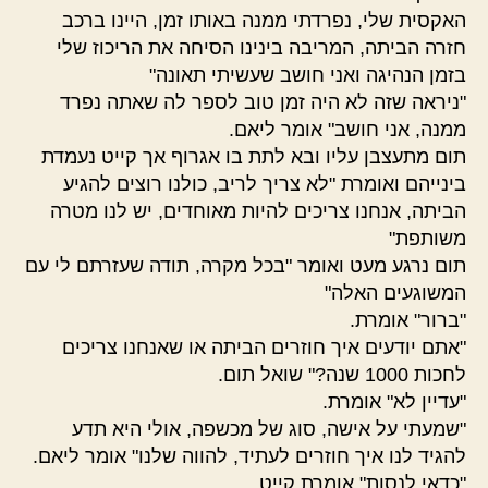
האקסית שלי, נפרדתי ממנה באותו זמן, היינו ברכב
חזרה הביתה, המריבה בינינו הסיחה את הריכוז שלי
בזמן הנהיגה ואני חושב שעשיתי תאונה"
"ניראה שזה לא היה זמן טוב לספר לה שאתה נפרד
ממנה, אני חושב" אומר ליאם.
תום מתעצבן עליו ובא לתת בו אגרוף אך קייט נעמדת
בינייהם ואומרת "לא צריך לריב, כולנו רוצים להגיע
הביתה, אנחנו צריכים להיות מאוחדים, יש לנו מטרה
משותפת"
תום נרגע מעט ואומר "בכל מקרה, תודה שעזרתם לי עם
המשוגעים האלה"
"ברור" אומרת.
"אתם יודעים איך חוזרים הביתה או שאנחנו צריכים
לחכות 1000 שנה?" שואל תום.
"עדיין לא" אומרת.
"שמעתי על אישה, סוג של מכשפה, אולי היא תדע
להגיד לנו איך חוזרים לעתיד, להווה שלנו" אומר ליאם.
"כדאי לנסות" אומרת קייט