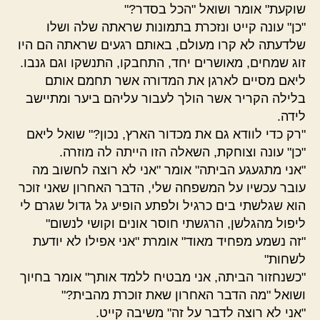
שוקעת" אומר ושואל "הכל בסדר?"
"כן" עונה קייט ונזכרת בתמונות שראתה שלה ושלו
שלדעתה לא קרו מעולם, באותם רגעים שראתה הם היו
זוג שמחים, מאושרים יחד, התחבקו, התנשקו וגם גנבו.
ליאם מסיים לארגן את המדורה אשר תחמם אותם
בלילה הקריר אשר הולך לעבור עליהם ביער ומתיישב
לידה.
"רק כדי לוודא גם את מכדור הארץ, נכון?" שואל ליאם
"כן" עונה וצוחקת, השאלה הזו הייתה לה מוזרה.
"אני מתגעגע הביתה" אומר "אני לא רוצה לחשוב מה
עובר עכשיו על המשפחה שלי, הדבר האחרון שאני זוכר
הוא שגלשתי בים כרגיל ולפתע הופיע גל גדול שגרם לי
ליפול מהגלשן, הרגשתי חוסר אונים וקושי לנשום"
"זה נשמע מפחיד מאוד" אומרת "אני אפילו לא יודעת
לשחות"
"כשנחזור הביתה, אני מבטיח ללמד אותך" אומר בחיוך
ושואל "מה הדבר האחרון שאת זוכרת מהבית?"
"אני לא רוצה לדבר על זה" משיבה קייט.