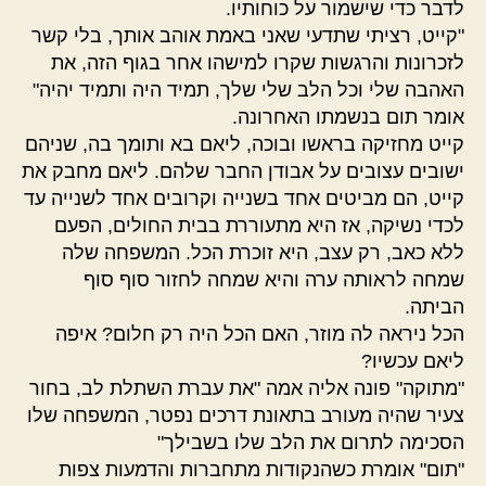
לדבר כדי שישמור על כוחותיו.
"קייט, רציתי שתדעי שאני באמת אוהב אותך, בלי קשר
לזכרונות והרגשות שקרו למישהו אחר בגוף הזה, את
האהבה שלי וכל הלב שלי שלך, תמיד היה ותמיד יהיה"
אומר תום בנשמתו האחרונה.
קייט מחזיקה בראשו ובוכה, ליאם בא ותומך בה, שניהם
ישובים עצובים על אבודן החבר שלהם. ליאם מחבק את
קייט, הם מביטים אחד בשנייה וקרובים אחד לשנייה עד
לכדי נשיקה, אז היא מתעוררת בבית החולים, הפעם
ללא כאב, רק עצב, היא זוכרת הכל. המשפחה שלה
שמחה לראותה ערה והיא שמחה לחזור סוף סוף
הביתה.
הכל ניראה לה מוזר, האם הכל היה רק חלום? איפה
ליאם עכשיו?
"מתוקה" פונה אליה אמה "את עברת השתלת לב, בחור
צעיר שהיה מעורב בתאונת דרכים נפטר, המשפחה שלו
הסכימה לתרום את הלב שלו בשבילך"
"תום" אומרת כשהנקודות מתחברות והדמעות צפות