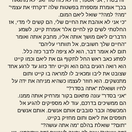
בכך" אומרת ומספרת בפשטות שלה "דקרתי את עצמי"
"מה? למה?" שואל ליאם המום.
"כי אני לא אוהבת את החיים שלי, הם קשים לי מדי, אז
החלטתי לשים קץ לחיים אלו" אומרת קייט, לשמע
הדברים ליאם מושך אותה אליו, מחבק אותה ואומר
"החיים שלך חשובים, אל תוותרי עליהם"
תום לא אומר דבר, הוא לא ציפה לדבר כזה כלל.
לפתע כאב ראש החל לתקוף גם את ליאם וכמו קייט
הוא רואה רגעים בהם הוא וקייט יחד כזוג עד לרגע אחד
שצובט את ליבו ומכאיב לו למראה בו קייט ותום
מתנשקים. הוא חוזר לעצמו כשהיא מניחה את ידה על
לחיו ושואלת "אתה בסדר?"
"אני בסדר" עונה פתאום בקור ומרחיק אותה ממנו.
הם ממשיכים בדרכם, עוד לא מספיקים להגיע אל
המכשפה וכבר סובבים אותם אנשים. אותם אנשים
תופסים את ליאם ותום מחזיק בקייט.
"תום?" שואלת בהלם "מה אתה עושה?"