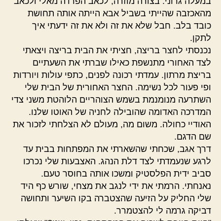
במעלה גרוני. בצורה מוזרה, לכאב הפרדה מאלי ולכאב
מהאכזבה שהייתי בשביל אבא הייתה אותה תחושת
כובד בלב. חבל שלא את זה ולא את זה ידעתי איך
לתקן.
נכנסתי לחצר בריצה, חציתי את הבית בריצה ויצאתי
לצד האחורי מתנשפת כאילו שברתי את השעתיים
בריצת מרתון. עמדתי רכונה לפנים, כתפי עולות ויורדות
ופי פעור לכל נשימה. החצר האחורית של הבית שלי
השתרעה מנומנמת בשמש הצוהריים הלוהטת משני צדי
המדרכה האדומה שהובילה לחניה של האוטו שלנו.
האודיי כחולה. משום מה, מעולם לא הצלחתי לזכור את
שם הדגם.
דרך אגב, שכחתי שהשארתי את המפתחות בבית עד
לרגע שנעמדתי לצד דלת הנהג. האצבעות שלי נכרכו
סביב ידית הפלסטיק ומשכו אותה בחוסר טעם.
נאנחתי. הרמתי את ידי לנגב את מצחי, שורש כף היד
שלי החליק על הזיעה שהצטברה בקו השיער ותחושה
דביקה גרמה לי להצטמרר.