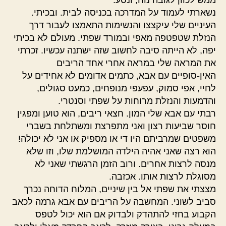
ממש לכוון לגובה נוח, ונסע.
נשארתי לעמוד על המדרכה בכניסה לבית. ובכיתי.
העיניים שלי עיקצצו והנשימות התאמצו לעבור דרך
הנזלת שטפטפה מאפי ובמורד שפתי. מעולם לא בכיתי
יפה, לא הייתה סיבה לחשוב שזה ישתנה עכשיו. זכרתי
את המראה שלי במראה אחרי אחד הריבים
האין-סופיים עם אבא, כתמים אדומים לא אחידים על
לחיי, אפי סמוק, עפעפי מנופחים, כמעט סגולים,
והדמעות והנזלת מרוחות על שפתי וסנטרי.
רבתי עם אבא שלי המון. חצאי ריבים, הוא טוען ומפגין
חוסר שביעות רצון ואני מתפרצת ומשתלחת בשברי
משפטים שמרביתם היו די או מספיק או אני לא יכולה!
הוא רצה שאני אהיה הילדה המושלמת שלו, וזו שלא
מנסה לרצות אחרים. ורוב הזמן הרגשתי שאני לא
מסוגלת לרצות אותו. אכזבה.
מצצתי את שפתי אל בין שיניים, המלוח הדוחה נכרך
סביב לשוני. המחשבה על הריבים עם אבא גרמה לכאב
הקבוע בחזי להתהדק ולבדוק אם הוא יכול לטפס