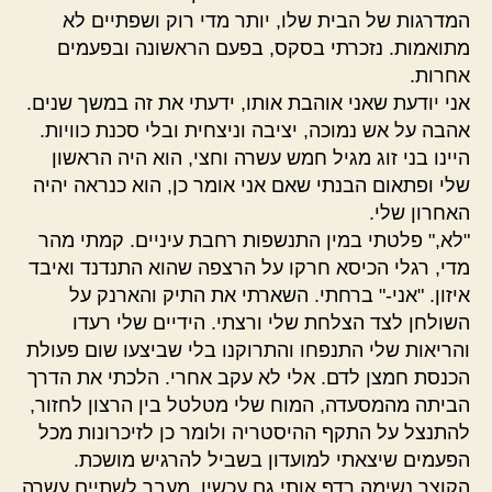
המדרגות של הבית שלו, יותר מדי רוק ושפתיים לא
מתואמות. נזכרתי בסקס, בפעם הראשונה ובפעמים
אחרות.
אני יודעת שאני אוהבת אותו, ידעתי את זה במשך שנים.
אהבה על אש נמוכה, יציבה וניצחית ובלי סכנת כוויות.
היינו בני זוג מגיל חמש עשרה וחצי, הוא היה הראשון
שלי ופתאום הבנתי שאם אני אומר כן, הוא כנראה יהיה
האחרון שלי.
"לא," פלטתי במין התנשפות רחבת עיניים. קמתי מהר
מדי, רגלי הכיסא חרקו על הרצפה שהוא התנדנד ואיבד
איזון. "אני-" ברחתי. השארתי את התיק והארנק על
השולחן לצד הצלחת שלי ורצתי. הידיים שלי רעדו
והריאות שלי התנפחו והתרוקנו בלי שביצעו שום פעולת
הכנסת חמצן לדם. אלי לא עקב אחרי. הלכתי את הדרך
הביתה מהמסעדה, המוח שלי מטלטל בין הרצון לחזור,
להתנצל על התקף ההיסטריה ולומר כן לזיכרונות מכל
הפעמים שיצאתי למועדון בשביל להרגיש מושכת.
הקוצר נשימה רדף אותי גם עכשיו, מעבר לשתיים עשרה