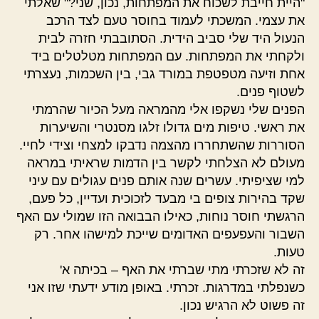
"היית חייבת לשכוח את המפתחות, נכון, שני?" שאלתי
את עצמי. המשכתי לעמוד בחוסר טעם לצד הרכב
הנעול היד שלי סביב הידית. הסתובבתי חזרה לבית
ולקחתי את המפתחות. עם המפתחות מטלטלים ביד
אחת וזיעה מטפטפת במורד גבי, בין השכמות, נעצרתי
לשטוף פנים.
הפנים שלי נשקפו אלי מהמראה מעל הכיור שהרמתי
את ראשי. טיפות מים גדולו זלגו מסנטרי והשיערות
הסוררות שהשתחררו מהצמה נדבקו למצחי וצידי לחיי.
מעולם לא הצלחתי לקשר בין הדמות שראיתי במראה
למי שציפיתי. עשרים שנה אותם פנים עגולים עם עיני
שקד בהירות צופים בי מבעד לזכוכית ועדיין, כל פעם,
הרגשתי חוסר נוחות, כאילו הבבואה הזו שמולי עם האף
השבור והעפעפים האדומים שייכת למישהו אחר. רק
טעות.
זה לא שזכרתי מתי שברתי את האף – בכיתה א'
כשנפלתי במדרגות. זכרתי. באופן מודע ידעתי שזו אני
זה פשוט לא הרגיש נכון.