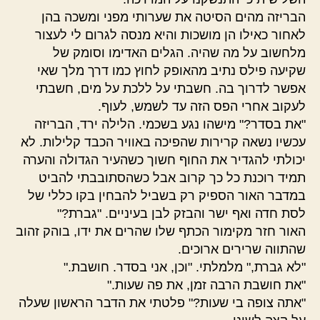
הבריזה מהים הסיטה את שערותי מפני ומשכה בהן
לאחור כאילו הן מושכות והיא מנסה לגרום לי לעצור
מלחשוב על מה שהיה. הגלים האדימו וסומק של
שקיעה פילס נתיב מהאופק לחוץ כמו דרך מלך שאי
אפשר לדרוך בה. חשבתי על ללכת על מים, חשבתי
לעקוב אחרי הפס הזה עד לשמש, לעוף.
"את בסדר?" מישהו נגע בשכמי. הלילה ירד, הבריזה
עכשיו נשאה קרירות שהפיכה באוויר הכבד קלילות. לא
יכולתי להגדיר את החוף חשוך כשהעיר הגדולה והערה
תמיד רוכנת כל כך קרוב אבל כשהסתובבתי להביט
במדבר האור הספיק רק בשביל להבחין בקו כללי של
לסת חדה ואף ישר והבזק לבן בעיניים. "גברת?"
האור חזר מקימור הכתף שלו שהרים את ידו, בוהק זהוב
שהתווה שרירים ארוכים.
"לא גברת," מלמלתי. "וכן, אני בסדר. חושבת."
"את חושבת הרבה זמן, את פה שעות."
"אתה צופה בי שעות?" פלטתי את הדבר הראשון שעלה