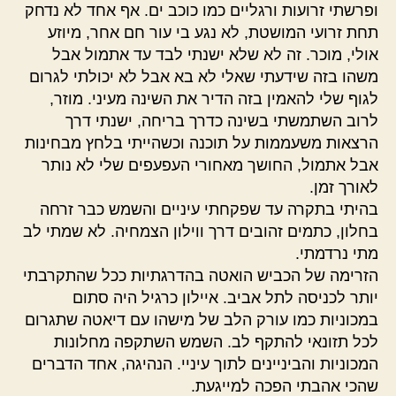
ופרשתי זרועות ורגליים כמו כוכב ים. אף אחד לא נדחק
תחת זרועי המושטת, לא נגע בי עור חם אחר, מיוזע
אולי, מוכר. זה לא שלא ישנתי לבד עד אתמול אבל
משהו בזה שידעתי שאלי לא בא אבל לא יכולתי לגרום
לגוף שלי להאמין בזה הדיר את השינה מעיני. מוזר,
לרוב השתמשתי בשינה כדרך בריחה, ישנתי דרך
הרצאות משעממות על תוכנה וכשהייתי בלחץ מבחינות
אבל אתמול, החושך מאחורי העפעפים שלי לא נותר
לאורך זמן.
בהיתי בתקרה עד שפקחתי עיניים והשמש כבר זרחה
בחלון, כתמים זהובים דרך ווילון הצמחיה. לא שמתי לב
מתי נרדמתי.
הזרימה של הכביש הואטה בהדרגתיות ככל שהתקרבתי
יותר לכניסה לתל אביב. איילון כרגיל היה סתום
במכוניות כמו עורק הלב של מישהו עם דיאטה שתגרום
לכל תזונאי להתקף לב. השמש השתקפה מחלונות
המכוניות והביניינים לתוך עיניי. הנהיגה, אחד הדברים
שהכי אהבתי הפכה למייגעת.