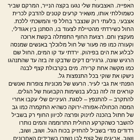
האפייה. האצבעות שלי נגעו בקצה הנייר, המרקם שביר
כשמוללתי אותו, משאיר קרעים קטנים להדבק לכרית
אצבעי. בלעתי רוק שנצבר בחלל פי והמשכתי ללכת.
החול כשירדתי מהטיילת לצעוד בו, הסתנן בין אגודלי,
מעקצץ וחם. רצועת החוף התפתלה בקשת ארוכה
וקעורה כמו פה פעור של חול מלוכלך באנשים שמנסה
לבלוע את הים בפיהוק. ירדתי עד קו המים, החול שם
הרגיש שונה, גרגירים דקים שדבקו זה בזה עד שהתנהגו
כמו מקשה אחת קרירה. מים בקרבולת קצף לבנה
נישקו את שוקי בכל התנפצות גל.
הפנתי את גבי לעיר. הרעש של מכוניות צופרות ואנשים
קוראים זה לזה נבלע בנשימות הקבועות של הגלים.
להתקרב – להתנפץ – לסגת. העיניים שלי עקבו אחרי
המסה הכחולה-אפורה-ירוקה כשהיא התקמרה כמו גב
של חתול בהכנה לזינוק ופרצה לכיוון החוף רק בשביל
להשבר כשהקרקע החולית התרוממה והמים נותרו
רדודים מדי בשביל להחזיק בכוח הגל. ושוב, ושוב,
ושוב. אריגים של קצף לבן נשזרו בשרידים האחרונים