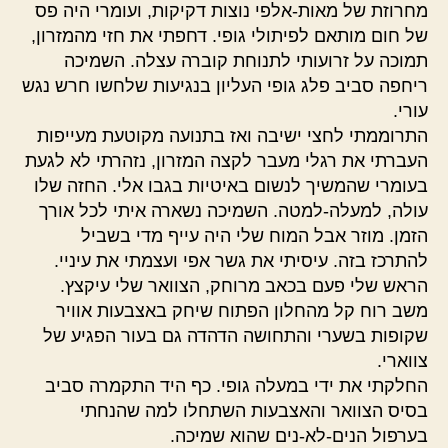
מחרוזת של מאות-אלפי נוצות דקיקות, ועומרי היה פס
של חום מותאם לפיתולי גופי. דחפתי את חזי מהמזרון,
תמוכה על זרועותי לתנוחת קוברה עצלה. השמיכה
ריחפה סביב פלג גופי העליון בנגיעות שלחשו חרש נגש
עורי.
התרוממתי לחצי ישיבה ואז בתנועה מקוטעת מעייפות
העברתי את רגלי מעבר לקצה המזרון, נזהרתי לא לגעת
בעומרי שהמשיך לנשום באיטיות בגבו אלי. החזה שלו
עולה, למעלה-למטה. השמיכה נשארה איתי לכל אורך
הזמן. מוזר אבל המוח שלי היה עייף מדי בשביל
להתרכז בזה. עיסיתי את גשר אפי ועצמתי את עיניי.
הראש שלי פעם בכאב מרוחק, הצוואר שלי עיקצץ.
משב רוח קל מהחלון הפתוח שיחק באצבעות אוויר
שקופות בשערי והתחושה הדהדה גם בעור הפגיע של
צווארי.
החלקתי את ידי במעלה גופי. כף היד התקמרה סביב
בסיס הצוואר והאצבעות השתחלו למה שהנחתי
בערפול הנים-לא-נים שהוא שמיכה.