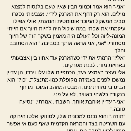
"אני-" הוא אמר וכמוני הבין שאין טעם בלנסות למצוא
מילים. הוא רק דחף את הארנק לידיי. אצבעותי נסגרו
סביב המשקל המוכר אוטומטית והנהנתי, אולי אפילו
עיקמתי את שפתי במה שיכול היה להיות חיוך אם הייתי
המונה-ליזה וכל העולם היה מאמין בשקר הזה של חיוך
מסתורי. "אמ, אני אראה אותך בסביבה." הוא הסתובב
והלך.
"אלי!" הרמתי את ידי כשהארנק עוד אחוז בין אצבעותי
באחיזת מוות לבנת מפרקים.
אלי נעצר באמצע צעד, הכתפיים שלו עלו וירדו, הן עדיין
נמשכו לפנים בעמידה מקופלת כמו-מתנצלת. "כן?" הוא
הביט בי מזווית עינו, המבט המוזהב המוכר מרחף
בנקודה כלשהי באוויר, לא על פני.
"אני-" עדיין אוהבת אותך. חשבתי. אמרתי: "נסיעה
טובה."
"תודה." והוא נכנס למכונית שלו, לסוזוקי אלטו הירוקה
עם השריטה בצד והמראה הקדמית שאף פעם אי אפשר