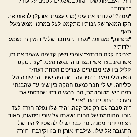
חזי. האצבעות שלו חגות במעגלים קטנים על עורי.
"בורחת."
"ממה?" פקחתי את עיני (מתי עצמתי אותן?) לראות את
הקו המואר של גבותיו מתקמט לצל במרכז, ממש מעל
האף.
"ציפיות," נאנחתי. "נפרדתי מחבר שלי." והאין זה נשמע
ילדותי?
"צריכה קצת חברה?" עומרי נשען קדימה שאמר את זה,
אפו נגע בצד אפי ומצחנו התנגשו מעט. "קצת סקס
קליל בין שני מבוגרים שצריכים הסחת דעת?"
הפה שלי נפער בהפתעה – זה היה ישיר. התשובה של
סליחה, יש לי חבר כמעט חמקה בין שיני עד שהבנתי
כמה היא מטומטמת, הרי כרגע הודתי שהרסתי את
מערכת היחסים הזו. "אני-"
"זה סבבה גם רק כוס קפה." היד שלו נפלה חזרה לצד
גופו. החותמת של החום נשארה על עורי ופתאום, מאוד
רציתי יותר ממנה. מה כבר יש לי להפסיד? היד שלי
התגנבה אל שלו, שילבתי אותן זו בזו וקירבתי חזרה