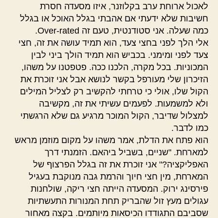
לאכול ארוחת ערב בקלוזנר, איזו מסעדה חסרת
חשיבות שלא ידעתי אם אהבתי בגלל האוכל או בגלל
כמה שעלה. אני סטודנטית, טעם זה Over-rated.
אלי הלך לפני בחצי צעד, הוא תמיד עושה את זה, חצי
צעד לפני ומימני. בכביש הוא תמיד הולך ביני לבין
המכוניות. בכל מקרה, הלכנו ככה. פטפטנו על משהו,
הזיכרון שלי מעורפל בקשר לנושא אבל אני זוכרת את
הקול שלו, אולי כי טרחתי להקשיב רק לצליל המילים
ולא למשמעות. לפעמים עשיתי את זה, מקשיבה
למצלול שדיבר, הקול המוכר מרגיע גם שלא הרגשתי
כמו לדבר.
הוא פתח את הדלת, אמר משהו על מקום מוזמן מראש
למארחת. "שניים, בשביל ביהאם. הזמנתי דרך
האפליקציה?" אני זוכרת את זה בגלל הפרצוף של
המארחת, מין חצי חיוך והרמת גבה מנוקבת בעגיל
פירסינג ירוק. המסעדה הייתה חצי ריקה, שולחנות
עגולים מעץ זול שהבריק תחת המנורות התעשתיות
שסביבם התגודדו הכיסאות מיותמים. בקצה מאחור