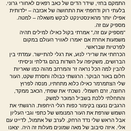
התמקם בחזי, שידר הדים של כאב רפאים לאחורי גרוני.
בלעתי רוק ודחפתי את התחושה של אכזבה – ילדותית
אפילו יותר מהאינסטינקט לבקש משאלה – למטה.
מספיק עם זה.
"מספיק עם זה," אמרתי בקול כאילו למילים תהיה
משמעות אחרת אם יאמרו לאוויר העולם במקום
לפרטיות שבראשי.
הכרחתי את שרירי לנוע, את רגלי להתיישר. עמדתי בין
הברושים, משקיפה על השדות בהם גדלתי וניסיתי
להבין למה הכל נראה זר והמרחב מהוה כמו שאריות
חלום באור הבוקר. הרגשתי כבולה וחסרת שקט, העור
שלי הצתמרמר כאילו כלוא מתחתיו, מנסה לפרוץ
החוצה, זרם חשמלי. נשכתי את שפתי, הכאב ממקד,
והתחלתי ללכת בשביל המוכר למשק.
הרגבים ננעצו בקימור כפות רגלי היחפות. הרגשתי את
השמש שורפת את העור המנומש של כתפי וגבי העליון
אבל הראש שלי נדד הרחק, לערב של אתמול, לדייט עם
אלי. איזה סיבוב של מאה שמונים מעלות זה היה. יצאנו