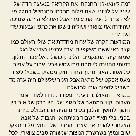
"מה לעזאז-?!" החנקתי את הקריאה בנעיצה חדה של
שיניי על לשוני. טעם מלוח-מתכתי התנחשל בחלל פי.
לא רציתי להעיר את עומרי אבל זאת לא הייתה שמיכה
שהידרה את צווארי ושוליה נישקו את כתפי וגבעות שדי
ושכמותי.
המודעות הקרה של ערות מחדדת את שולי העולם כמו
קצר ראי ששם משקפיים. ערה עכשיו צעדי על רגלי
שמפרקיהן מתעקמים והליכתן כושלת אל עבר החלון.
דמותי החזירה לי מבט מתושטש צבע. אפור על אפור
על אפור. האור מתוך החדר חזק מספיק בשביל ליצור
מעט אפקט של מראה אבל העיר שלעולם חיה ערה מדי
בשביל להפוך אותו למושלם.
במראה המאולתרת עיני הפעורות נדדו לאורך גופי
הערום. קווי המתאר של הגוף שלי היו ברק של אור בין
חושך לחושך והלבן בעיניים נהיה התו הבולט ביותר
בפני. בלי האף השבור מכיתה א' והגבות של אבא
הצלחתי להכיר את עצמי. המבט שלי התערפל והתפקס
שוב וננעץ בשרשרת הנוצות שנשזרה סביב צווארי. לכל