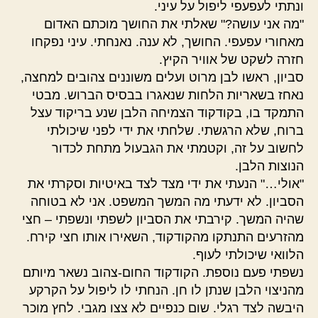
ונתתי לעפעפי ליפול על עיני.
"מה אני עושה?" שאלתי את החושך מוכתם האדום
מאחורי עפעפי. החושך, לא ענה. נאנחתי. עיני נפקחו
חזרה לשקט של אוויר הקיץ.
סביון, ראשו לבן מרוט ועלים משוננים צהובים למחצה,
נאחז בשאריות הלחות שנאגרו בבסיס הברוש. מבטי
התמקד בו, בקודקוד הצמיחה הלבן שנע בריקוד עצל
ברוח, שלא הרגשתי. שלחתי את ידי לפני שיכולתי
לחשוב על זה, וקטמתי את הגבעול מתחת לכדור
הנוצות הלבן.
"אולי…" הנעתי את ידי מצד לצד באיטיות וסקרתי את
הסביון. לא ידעתי מה המשך המשפט. אני לא בטוחה
שהיה המשך. קירבתי את הסביון לשפתי ונשפתי – חצי
מהזרעים התנתקו מהקודקוד, השאירו אותו חצי קירח.
הלוואי שיכולתי לעוף.
נשפתי פעם נוספת. הקודקוד החום-צהוב נשאר מיותם
מהניצוי הלבן שנתן לו חן. הנחתי לו ליפול על הקרקע
היבשה לצד רגלי. שום כנפיים לא צצו מגבי. לחץ מוכר