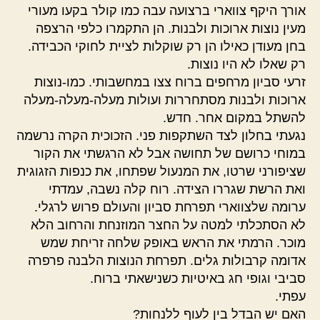
אורך היקף צווארי ברצועה עבה כמו קולר בקעו מעורי
מעין נוצות ארוכות ולבנות. הן התקמרו כלפי הרצפה
בחן מעודן כאילו הן רק שוקלות לציית לחוקי הכבידה.
רק שאלו לא היו נוצות.
זרעי סביון מרחפים ברוח צצו במחשבותי. כמו-נוצות
ארוכות ולבנות מסתחררות ועולות מעלה-מעלה-מעלה
להשתל במקום אחר. חדש.
נגעתי בחלון לצד השתקפות פני. הזכוכית הקרה נרשמה
במוחי כרושם של תחושה אבל לא הרגשתי את הקור
שציפורני שרטו, את המנעול שפתחו, את כנפות הזגוגית
ואת הרשת שגררו הצידה. רוח קלה נשבה, עמדתי
ערומה שלצווארי תפרחת סביון והעולם פרוש לרגלי.
לא הסתכלתי למטה על החצר המוזנחת והרחוב הלא
מוכר. הרמתי את הראש באופק שלחה זריחת שמש
אדומה קרבולות גלים. תפרחת הנוצות הלבנה פרפרה
סביבי וגופי חג באיטיות כשנישאתי ברוח.
עפתי.
האם יש הבדל בין לעוף ללנחות?