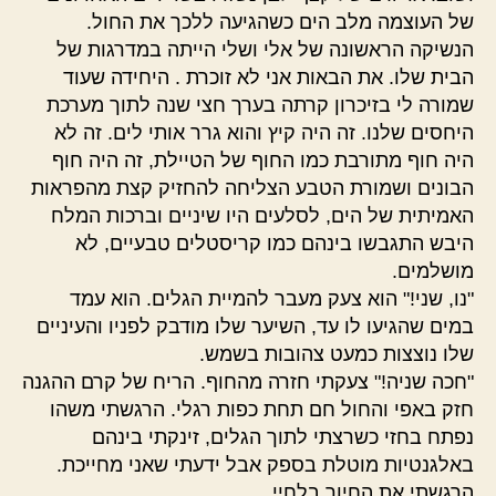
של העוצמה מלב הים כשהגיעה ללכך את החול.
הנשיקה הראשונה של אלי ושלי הייתה במדרגות של
הבית שלו. את הבאות אני לא זוכרת . היחידה שעוד
שמורה לי בזיכרון קרתה בערך חצי שנה לתוך מערכת
היחסים שלנו. זה היה קיץ והוא גרר אותי לים. זה לא
היה חוף מתורבת כמו החוף של הטיילת, זה היה חוף
הבונים ושמורת הטבע הצליחה להחזיק קצת מהפראות
האמיתית של הים, לסלעים היו שיניים וברכות המלח
היבש התגבשו בינהם כמו קריסטלים טבעיים, לא
מושלמים.
"נו, שני!" הוא צעק מעבר להמיית הגלים. הוא עמד
במים שהגיעו לו עד, השיער שלו מודבק לפניו והעיניים
שלו נוצצות כמעט צהובות בשמש.
"חכה שניה!" צעקתי חזרה מהחוף. הריח של קרם ההגנה
חזק באפי והחול חם תחת כפות רגלי. הרגשתי משהו
נפתח בחזי כשרצתי לתוך הגלים, זינקתי בינהם
באלגנטיות מוטלת בספק אבל ידעתי שאני מחייכת.
הרגשתי את החיוך בלחיי.