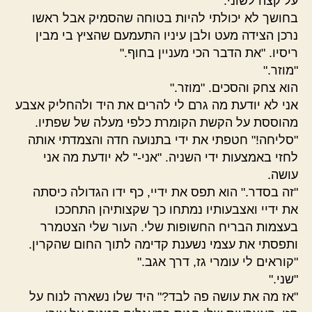
על קצה לשוני.
בחושך לא יכולתי להיות בטוחה שהסמיק אבל ראשו
נרכן הצידה מעט ולבן עיניו התעמעם שהציץ בי מבין
ריסיו. "את הדבר הכי מעניין בחוף."
"מוזר."
הוא צחק והסכים. "מוזר."
אני לא יודעת מה גרם לי להרים את היד ולהחליק אצבע
מהוססת על הקשת הקומרת כלפי מעלה של שפתיו.
"סליחה!" חטפתי את ידי בתנועה חדה והצמדתי אותה
לחזי באמצעות ידי השניה. "אני-" לא יודעת מה אני
עושה.
"זה בסדר." הוא תפס את ידיי, כף ידו הגדולה כיסתה
את ידיי ואצבעותיו נמתחו כך שקצותיהן התחככו
בעצמות הבריח החשופות שלי. העור שלי הצטמרר
ותפסתי את עצמי נשענת קדימה לתוך החום שהקרין.
"קוראים לי עומרי גז, דרך אגב."
"שני."
"אז מה את עושה פה לבד?" היד שלו נשארה לנוח על