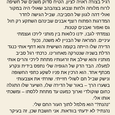
רגיל בצורה ראויה לציון. הטיח סדוק משנים של חשיפה
לרוח מלוחה ולחות וצבוע בצהבהב שאולי היה במקור
ואולי דהה לגוון של הסביבה. שביל הגישה לחדר
המדרגות הפתוח רוצף אבנים שבינהם השתקע רק חול
גס ואפור ואבנים קטנות.
נצמדתי לגבו, ידנו כלואות בין מותני לירכו ועצמתי
עיניים. המראה של הבניין לא משנה, נכון?
הדירה שלו הייתה בקומה השישית והוא דחף אותי כנגד
הדלת בשניה שנטרקה מאחורינו. כרכתי רגל סביב
מותניו והוא שילב את זרועותיו מתחת לירכי והרים אותי
למעלה. הבד הדק של הגופיה שלי נתפס בידית ונקרע
מכתף אחד. הוא הרכין את פניו לשקע כתפי החשופה
ונישק שביל חם לשולי חזייתי. שזרתי את אצבעותי
בשערו הרך – באור של הדירה שלו, השיער שלו התגלה
כחום שוקולדי וארוך כמעט עד מתחת ללסתו – ומשכתי
אותו אלי.
"נהנת?" הוא מלמל לתוך העור החם שלי.
נהנתי? לא ידעתי בוודאות. אני חושבת שכן, זה בעיקר