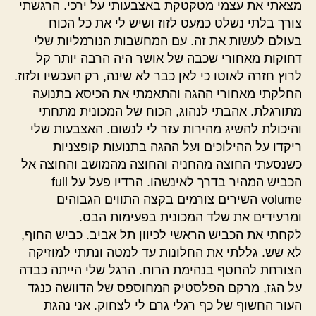
מצאתי את עצמי מטקטקת באצבעותי על ירכי. הרגשתי
צורך בלתי נשלט כמעט לזוז ושיש לי את כל הכוח
בעולם לעשות את זה. עם המחשבות הנורמליות שלי
דחוקות מאחורי שכבה של אושר היה הרבה יותר קל
לרוץ חזרה לאוטו כי לאן כבר לא שינה, רק העכשיו ולזוז.
החלקתי מאחורי ההגה והתאמתי את הכיסא בתנועה
מתורגלת. אהבתי לנהוג, הכוח של המכונית מתחתי
והיכולת להשיג מהירות עזר לי לנשום. האצבעות שלי
ריקדו על ההילוכים ועל ההגה בתנועות קופצניות
כשנסעתי החוצה מהחניה והחוצה מהמושב והחוצה אל
הכביש המהיר בדרך לאינשהו. הרדיו פעל על full
volume השירים צורמים בקצה התווים הגבוהים
ומרעידים את שלד המכונית בפעימות הבס.
לקחתי את הכביש הראשי לכיוון תל אביב. כביש החוף,
לא שש. גללתי את החלונות עד למטה ונתתי למוזיקה
הצורחת להחטף בנהימת הרוח. הרגל שלי הייתה כבדה
על הגז, מרקם הפלסטיק המחוספס של הדוושה כנגד
העור החשוף של כף רגלי גרם לי לצחוק. אני נהגת