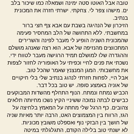
טובה אבל האוטו סטה ימינה ושמאלה כמו שיכור בלב
ים. מישהו צפר לי. צחקתי. ישרתי חזרה את המכונית
בנתיב.
הזיכרון של הנהיגה בשבת עם אבא צף חצי ברור
במחשבתי. ללא התחושה של הלב המחסיר פעימה
שהמכונית השניה הופיע לי מעבר לפינה והשרירים
המתכווצים מהנזיפה של אבא. הוא רצה שאנהג מושלם
וההגדרה שלו למושלם תמיד הרגישה מעבר לטווח ידי.
נשכתי את פנים לחיי וכפיתי על האופוריה לחזור לצפות
את מחשבותי. המגן המנצנץ שאמר שהכל טוב.
אבל היי, לפחות חזרתי לנהוג בנתיב שלי בלי חיקויים
של אוניה באמצע סופה. יש טוב בכל דבר.
הכביש נמתח ונמתח. הנוף התחלף מהשדות המבוקעים
כבישים לבתה נמוכה ששיניי הקיץ נשכו מחיותה תלאים
צהובים. כף הרגל שלי מחתה על המאמץ בלחיצה על
הגז, הרווח בין המצמוצים האט, הרבה יותר מאיות שניה
של חושך בין הבזקי נוף ואספלט משובץ מכוניות.
לא ישנתי טוב בלילה הקודם, התגלגלתי במיטה