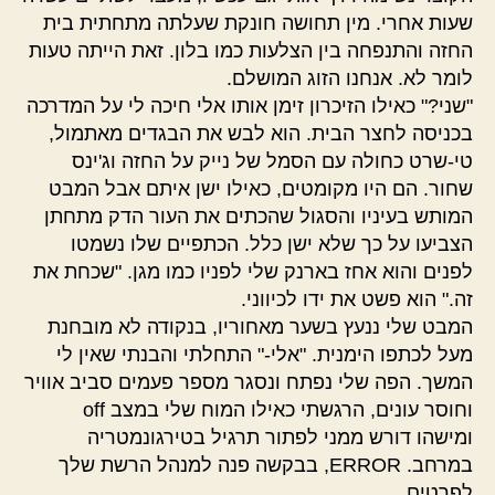
שעות אחרי. מין תחושה חונקת שעלתה מתחתית בית
החזה והתנפחה בין הצלעות כמו בלון. זאת הייתה טעות
לומר לא. אנחנו הזוג המושלם.
"שני?" כאילו הזיכרון זימן אותו אלי חיכה לי על המדרכה
בכניסה לחצר הבית. הוא לבש את הבגדים מאתמול,
טי-שרט כחולה עם הסמל של נייק על החזה וג'ינס
שחור. הם היו מקומטים, כאילו ישן איתם אבל המבט
המותש בעיניו והסגול שהכתים את העור הדק מתחתן
הצביעו על כך שלא ישן כלל. הכתפיים שלו נשמטו
לפנים והוא אחז בארנק שלי לפניו כמו מגן. "שכחת את
זה." הוא פשט את ידו לכיווני.
המבט שלי ננעץ בשער מאחוריו, בנקודה לא מובחנת
מעל לכתפו הימנית. "אלי-" התחלתי והבנתי שאין לי
המשך. הפה שלי נפתח ונסגר מספר פעמים סביב אוויר
וחוסר עונים, הרגשתי כאילו המוח שלי במצב off
ומישהו דורש ממני לפתור תרגיל בטירגונמטריה
במרחב. ERROR, בבקשה פנה למנהל הרשת שלך
לפרטים.