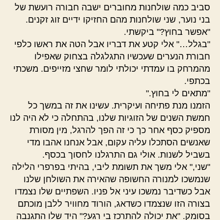
סביב כמה שולחנות מחוברים ישבה חבורה רועשת של
בני נוער, שני שולחנות מהם החזיקו ידיים זוג זקנים.
"אפשר בחוץ?" ביקשתי.
"בגלל…" אלי קטע את דבריו אבל הטה את ראשו כלפי
חבורת הנערים שעכשיו התגלגלה בצחוק שאפילו
מהמרחק בו עמדתי יכולתי לומר שחצי מזייפים. משכתי
בכתפי.
"מתאים לי בחוץ."
הזמנו מנת פתיחה ועיקרית. עשינו את זה במשך כל
חמשת השנים של הזוגיות שלנו, בהתחלה כי לא היה לנו
מספיק כסף אחר כך כי זה הפך להרגל, מין מסורת
שאנשים הסתכלו עליה עקום, אבל אנחנו אהבו מדי
בשביל לשנות. אולי גם התרגלנו לחסוך בכסף.
"שני," אלי משך את תשומת ליבי, בהיתי בפרפרי הלילה
שנמשכו למנורה החשופה שהאירה את השולחן שלנו
אבל כשדיבר נמשכו עיני אל פניו. השפתיים שלו נצמדו
בצורה הזו שנצמדו כשדאג, הורוד מחוויר ללבן מוכתם
בסומק. "את יכולה להתרכז בי רגע?" היד שלו התגנבה