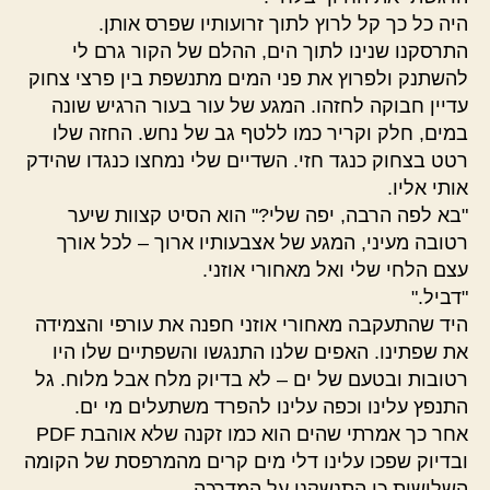
היה כל כך קל לרוץ לתוך זרועותיו שפרס אותן.
התרסקנו שנינו לתוך הים, ההלם של הקור גרם לי
להשתנק ולפרוץ את פני המים מתנשפת בין פרצי צחוק
עדיין חבוקה לחזהו. המגע של עור בעור הרגיש שונה
במים, חלק וקריר כמו ללטף גב של נחש. החזה שלו
רטט בצחוק כנגד חזי. השדיים שלי נמחצו כנגדו שהידק
אותי אליו.
"בא לפה הרבה, יפה שלי?" הוא הסיט קצוות שיער
רטובה מעיני, המגע של אצבעותיו ארוך – לכל אורך
עצם הלחי שלי ואל מאחורי אוזני.
"דביל."
היד שהתעקבה מאחורי אוזני חפנה את עורפי והצמידה
את שפתינו. האפים שלנו התנגשו והשפתיים שלו היו
רטובות ובטעם של ים – לא בדיוק מלח אבל מלוח. גל
התנפץ עלינו וכפה עלינו להפרד משתעלים מי ים.
אחר כך אמרתי שהים הוא כמו זקנה שלא אוהבת PDF
ובדיוק שפכו עלינו דלי מים קרים מהמרפסת של הקומה
השלישית כי התנשקנו על המדרכה.