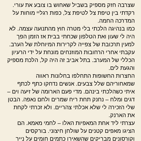
שצרבה חזק מספיק בשביל שאחוש בו צובע את עורי.
רקדתי בין טיפת צל לטיפת צל, כפות רגליי מוחות על
המדרכה החמה.
כמו בנהיגה הלכתי בלי מטרה חוץ מהתנועה עצמה. לא
היה לי שעון ואת הטלפון שכחתי בבית אז הזמן הפך
למעין תרכובת של צפייה לקרירות המיוחלת של הערב.
עקבתי אחרי הרחובות המוזנחים מונחת על ידי הרעיון
הכללי של המערב. בתל אביב זה היה קל, הלכת מספיק
והגעת לים.
החצרות החשופות התחלפו בחלונות ראווה
שמאחוריהם שלל צבעים. אנשים נדחקו כתף לכתף
איתי כשהלכתי בינהם. מדי פעם הארומה של זיעה וים –
דגים ומלח – נחנק תחת ריח שמרים ולחם נאפה. הבטן
שלי הזכירה לי שלא אכלתי צהריים. ולא זכרתי לקחת
את הארנק.
עצרתי ליד אחת המאפיות האלו – לחמי מאמא. הם
הציגו מאפים קטנים על שולחן חיצוני. בורקסים
וקורסונים מבריקים שהשאירו כתמים חומים על נייר