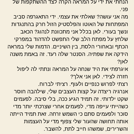
הנחתי את ידי על המראה הקרה לצד ההשתקפות של
פני.
מה אני עושה? שאלתי את עצמי. ידי התאגרפה סביב
המפתחות של האוטו והפלסטיק הזול חרק בהתנגדות
ונשך בעורי. לאן בכלל אני מתכוונת לנהוג? הכאב
שלחץ על מפתח הלב שלי התפשט להדהוד במפרקי
הכתף ובאחורי הלסת, בין השיניים. הדמות שלי במראה
הידקה את שפתיה. הסנטר שלה רעד. זה באמת משנה
לאן?
איגרפתי את היד שנחה על המראה ונתתי לה ליפול
חזרה לצידי. לאן אני אלך?
רצתי לפרוש כנפיים ולעוף. רציתי לברוח.
אנרגיה ריצדה על קצות העצבים שלי, שילהבה חוסר
שקט ילדותי. זה תמיד הגיע ככה, בלי סיבה. לפעמים
כשהייתי עייפה מדי, לפעמים אחרי שצרכתי יותר מדי
סוכר ולפעמים סתם כי השמש זרחה. זאת תמיד הייתה
אותה תחושה שהעור שלי צפוף מדי על העצמות
והשרירים, שמשהו חייב לתת, להשבר.