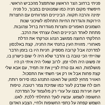
פניתי ברחוב הצר הראשון שהתפצל מהכביש הראשי.
חיפשתי מקום חניה כמו שמנווטים במבוך, כל פניה
ימינה והרבה תקווה. הביניינים המרווחים עם החצרות
הירוקות והגדרות החיות התחלפו לשיכוני שנות
השמונים האפורים וחצרות מגודרות ברזל וצהובות.
מתחת לאחד הביניינים האלו עצרתי את הרכב.
החלקתי החוצה ממושב הנהג וטרקתי את הדלת
מאחורי. מזווית העין בחנתי את החניה, קצת באלכסון
למדרכה אבל קרובה מספיק. חניות היו בו בזמן הדבר
שהייתי הכי טובה בו והדבר שלא היה לי שום כישרון בו,
זה פשוט היה תלוי זמן. לרוב שאלי היה איתי הן היו
מושלמות, הוא גם טרח לציין את זה תמיד, עם אבא שלי
קצת פחות אבל אז רק אני חשתי את התסכול.
האוויר מחוץ למזגן של האוטו התנהג כמו סירופ רותח,
חום לח שנדבק לעור כמו שמיכת צמר רטובה. טיפות
זיעה זעירות נצצו על עורי רק מלעמוד על המדרכה
החשופה לשמש. עכשיו לאן? התחלתי ללכת. לאט.
השמש קפחה על כתפי החשופות ולחיי, הצבע האדום