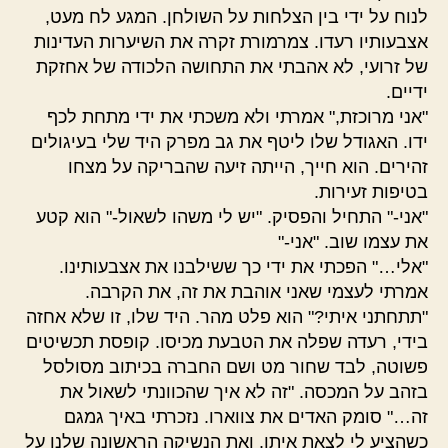
לנוח על ידי בין הצלחות על השולחן. המגע לח מעט,
אצבעותיו רעדו. צמרמורת זקרה את השיערות העדינות
של זרועי, לא אהבתי את התחושה הלכודה של אחזקת
ידיים.
"אני מרוכזת," אמרתי ולא משכתי את ידי מתחת לכף
ידו. האגודל שלו ליטף את גב מפרק היד שלי בעיגולים
זהירים. הוא חייך, הייתה זיעה שהבריקה על מצחו
בטיפות זעירות.
"אני-" התחיל והפסיק. "יש לי משהו לשאול-" הוא קטע
את עצמו שוב. "אני-"
"אלי…" הפכתי את ידי כך ששילבנו את אצבעותינו.
אמרתי לעצמי שאני אוהבת את זה, את הקרבה.
"תתחתני איתי?" הוא פלט מהר. היד שלו, זו שלא אחזה
בידי, רעדה שפלה את הטבעת מכיסו. קופסת תכשיטים
פשוטה, לבד שחור מט ושם החברה בכיתוב מסולסל
בזהב על המכסה. "זה לא איך שהכוונתי לשאול את
זה…" סומק האדים את צווארו. נזכרתי באיך גמגם
כשהציע לי לצאת איתו. ואת הנשיקה הראשונה שלנו על