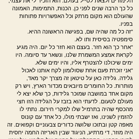
הלימודים ולצאת לטייל בעולם. הוא הזכיר לי את עצמי,
כל כך הרבה שנים לפני כן. הכנות, התמימות, האמונה
שהעולם הוא מקום מרתק וכל האפשרויות פתוחות
בפניו.
"זה כל מה שהיה שם, בפגישה הראשונה ההיא.
סימפטיה בסיסית ותו לא.
"אחר כך הוא חזר. בעצם הוא חזר כל יום. היה מגיע
לקראת אמצע המשמרת שלנו, ונשאר עד סיומה. היו
ימים שיכולנו להצטרף אליו, והיו ימים שלא.
"אני זוכרת פעם אחת שסולומון לקח אותנו לאכול
גלידה. גלידה כאן על טיטאן זה מצרך יקר מאד,
מותרות. כל החומרים מיובאים מכדור הארץ, ויש רק
מקום אחד במושבה שמוכר גלידות, כך שלא יצא לי
מעולם לטעום. לדעתי הוא בזבז על הגלידה הזו חצי
מהכסף שהיה בתרמיל שלו למקרי חירום. נתתי לו
להזמין לשנינו, ואז ישבתי מולו, כל אחד עם קונוס
מאפה קטן ובתוכו שלושה כדורים צבעוניים וקפואים. זה
היה מוזר, די מרתיע, הניגוד שבין האריזה החמה יחסית