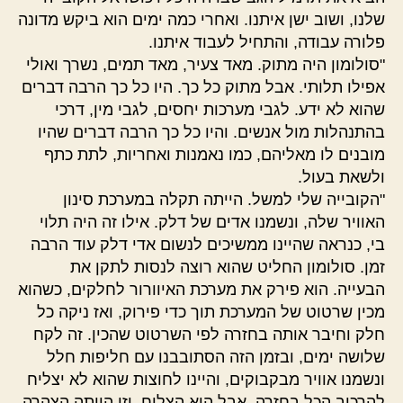
שלנו, ושוב ישן איתנו. ואחרי כמה ימים הוא ביקש מדונה
פלורה עבודה, והתחיל לעבוד איתנו.
"סולומון היה מתוק. מאד צעיר, מאד תמים, נשרך ואולי
אפילו תלותי. אבל מתוק כל כך. היו כל כך הרבה דברים
שהוא לא ידע. לגבי מערכות יחסים, לגבי מין, דרכי
בהתנהלות מול אנשים. והיו כל כך הרבה דברים שהיו
מובנים לו מאליהם, כמו נאמנות ואחריות, לתת כתף
ולשאת בעול.
"הקובייה שלי למשל. הייתה תקלה במערכת סינון
האוויר שלה, ונשמנו אדים של דלק. אילו זה היה תלוי
בי, כנראה שהיינו ממשיכים לנשום אדי דלק עוד הרבה
זמן. סולומון החליט שהוא רוצה לנסות לתקן את
הבעייה. הוא פירק את מערכת האיוורור לחלקים, כשהוא
מכין שרטוט של המערכת תוך כדי פירוק, ואז ניקה כל
חלק וחיבר אותה בחזרה לפי השרטוט שהכין. זה לקח
שלושה ימים, ובזמן הזה הסתובבנו עם חליפות חלל
ונשמנו אוויר מבקבוקים, והיינו לחוצות שהוא לא יצליח
להרכיב הכל בחזרה. אבל הוא הצליח, וזו הייתה הצהרה,