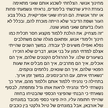
מחינוך אנושי. הצלחתי לשכנע אותם שאני מתאימה
בעזרת הידע שרכשתי בלימודים, נראיתי ונשמעתי פחות
או יותר אנושית. הם הניחו שאני אפריקאית, בגלל צבע
העור ושפת הדיבור שלא הייתה מוכרת להם, ובכלל לא
העלו בדעתם שאני מגזע שונה.
"זה מצחיק. את הולכת ללמוד מקצוע חסר תכלית כמו
חינוך ולימודי אנוש, ופתאום מגלה שהם משתלבים
נפלא ואפילו משיגים לך עבודה. במשך השנים שהייתי
אצלם למדתי המון על בני אנוש, דברים שלא הזכירו
בשיעורים שלנו. על ההרגלים הקטנים שלהם, איך הם
אוכלים, איך הם מתרבים, איך הם מבלים את שעות
הפנאי שלהם, איך הם שונאים, נלחמים ונוקמים.
"נשארתי איתם, עם הרובינסונים, במשך זמן ארוך.
בתחילה כי נהניתי ללמוד אותם וללמוד מהם, אחר כך
נקשרתי לילד ונהניתי לראות אותו גדל ומתפתח, לבסוף
נשארתי כי הבנתי שהפיצוי הכספי שהבטיחו בחוזה
שהייתי חתומה עליו, היה פיצוי כספי מכובד במונחים
של אורבאן, אבל במונחים של טיול גלקטי בין כוכבים