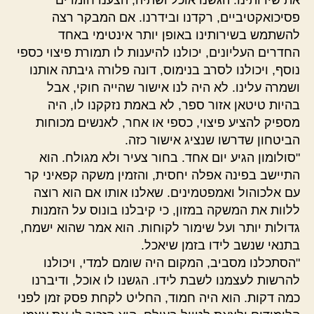
את שירותינו. הגשנו אוכל ושתיה, הצענו חומרים
פסיכואקטיביים, רקדנו ובידרנו. אם המבקר רצה
להשתמש בשירותינו באופן יותר אינטימי באחד
החדרים העליונים, יכולנו להיענות לו תמורת פיצוי כספי
נוסף, ויכולנו לסרב בנימוס, דונה פלורה גיבתה אותנו
ושמרה עלינו. לא היה לנו אישור שהייה חוקי, אבל
בהיות טיטאן אזור ספר, לא באמת נזקקנו לו, היה
מספיק להציע פיצוי, כספי או אחר, לאנשים מכוחות
הביטחון שדרשו שנציג אישור כזה.
"סולומון הגיע יום אחד. בחור צעיר ולא מגולח. הוא
התיישב בפינה אפלה יחסית, והזמין משקה קפאיני קר
עם אלכוהול ואמפטמינים. שאלנו אותו אם הוא רוצה
ללוות את המשקה במזון, כי קיבלנו בונוס על הזמנות
גדולות יותר ועל שימור לקוחות. הוא אמר שהוא ישמח,
בתנאי שנשב לידו בזמן שיאכל.
"הסתכלנו מסביב, המקום היה שומם למדי, ויכולנו
להרשות לעצמנו לשבת לידו. הגשנו לו אוכל, ודיברנו
כמה דקות. הוא היה חמוד, החליט לקחת פסק זמן לפני