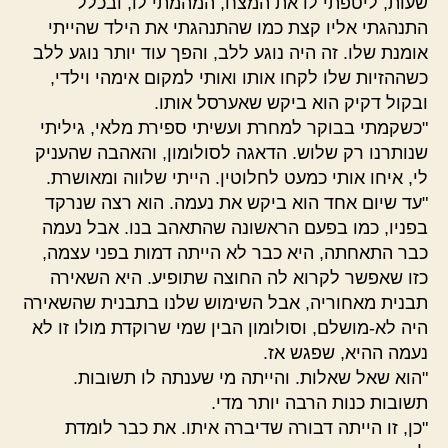
שעות, ליטפתי לו את המצח, המהמתי לו, ובכלל
התנהגתי אליו קצת כמו שהתנהגתי את הילד שהייתי
אומנת שלו. זה היה נוגע ללב, והפך עוד יותר נוגע ללב
כשההזיות שלו לקחו אותו ואותי למקום אימהי וילדי,
ובקול דקיק הוא ביקש שאערסל אותו.
"כשקמתי בבוקר למחרת ועשיתי ספירת מלאי, גיליתי
שנותרנו רק שלוש. הדאגה לסולומון, והאהבה שהעניק
לי, איחו אותי כמעט לחלוטין. הייתי שלווה ומאושרת.
"עד שיום אחד הוא ביקש את נעמה. הוא רצה שנרקד
בפניו, כמו בפעם הראשונה שהתאהב בנו. אבל נעמה
כבר התאחתה, היא כבר לא הייתה דמות בפני עצמה,
כזו שאפשר לקרוא לה החוצה שתופיע. היא השאירה
תבנית מאחוריה, אבל השימוש שלנו בתבנית שהשאירה
היה לא-מושלם, וסולומון הבין שמי שרוקדת מולו זו לא
נעמה ההיא, שפגש אז.
"הוא שאל שאלות. והייתה מי שענתה לו תשובות.
תשובות כנות הרבה יותר מדי.
"כן, זו הייתה דבורה שדיברה איתו. את כבר לומדת