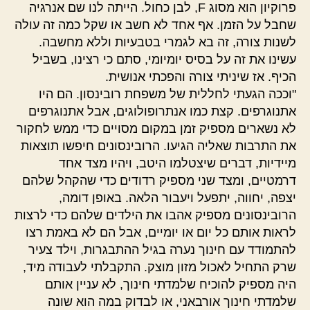
פרוקיון הוא מסוג F, לבן כחול. הייתה לנו שם אנרגיה
שחבל על הזמן. אף אחד לא חשב או שקל כמה זה עולה
לשנות צורה, זה בא לגמרי בטבעיות וללא מחשבה.
עשינו את זה על בסיס יומיומי, סתם כי רצינו, בשביל
הכיף. אז שיניתי צורה והפכתי אנושית.
"וככה הגעתי לחללית של משפחת רובינסון. הם היו
אתנוגרפים. קצת כמו אנתרופולוגים, אבל אתנוגרפים
לא נשארים מספיק זמן במקום מסויים כדי ממש לחקור
את התרבות שאליה הגיעו. הרובינסונים חיפשו תוצאות
מיידיות, דברים שיצטלמו היטב, ויהיו מצד אחד
דרמטיים, ומצד שני מספיק רדודים כדי שהקהל שלהם
יצפה, יחווה, יתפעל ויעבור הלאה. באופן דומה,
הרובינסונים מספיק אהבו את הילדים שלהם כדי לרצות
לראות אותם כל יום או יומיים, אבל הם לא באמת רצו
להתמודד עם חינוך נערה בגיל ההתבגרות, וילד צעיר
שרק התחיל לאכול מזון מוצק. התקבלתי לעבודה מיד,
היה מספיק להוכיח שלמדתי חינוך, לא עניין אותם
שלמדתי חינוך אורבאני, או לבדוק במה הוא שונה