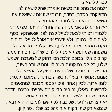
כבר קלישאה.
"למה את מתכוונת כשאת אומרת שהקלישאה לא
מדוייקת? בסדר, בסדר, הבנתי שזו את ששואלת את
השאלות, ושאתחיל לספר מההתחלה.
"אז ההתחלה. אני מניחה שההתחלה הייתה כשגמרתי
ללמוד ורציתי לצאת לטייל קצת לפני שאשתקע. כסף
לא היה לי, כמובן, ולא ידעתי איך אוכל לטייל. זה היה
מקרה ממוזל, אחד ממיליון, כשנתקלתי במודעה של
משפחה שמחפשת אומנת לילדים שלהם. הם היו ממש
קרובים אלי, בכוכב הלכת הכי רחוק של מערכת השמש
שלנו, רק קפיצה קטנה בשבילי. ומה שיותר חשוב,
הדרישות במודעה שלהם ענו בדיוק על ההיצע שלי:
אומנת אנושית, בעלת הכשרה בחינוך, שמוכנה לנסוע
לזמן ארוך, לכיוון אחד, פיצוי כספי מכובד למתאימים
לדרישות. כאילו, זה היה בדיוק מה שהייתי צריכה. הדבר
היחיד שנותר לעשות היה לשנות צורה לאנושית.
"את צריכה לדעת שכוכב הלכת שגדלתי בו היה אורבאן,
שנמצא רק שתי דקות אור מהכוכב שלנו, פרוקיון.