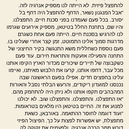
להתפצל פיזית. לא הייתה לנו מספיק אנרגיה לזה.
"אבל המנגנון נשאר, הדחף להתפצל היה דחף בל
יסורב. בכל פעם שעמדנו בפני סכנת חיים, התפצלנו.
והיו שם, בתחנת החלל בטיטאן, מספיק אירועים שגרמו
לנו להרגיש בסכנת חיים. הייתה פעם אחת כשגרם
מדרגות סמוך אלינו התמוטט, זמן קצר אחרי שעלינו בו.
פעם נוספת כשחללית משא התנגשה בקיר החיצוני של
התחנה והפעילה אזעקות והתראות חירום. עוד פעם
כשקבוצה של תיירים שיכורים מכדור הארץ הקיפו אותנו
מכל עבר, דחפו אותנו, קרעו את הלבוש מאיתנו, ואיימו
עלינו בחפצים חדים. אפילו בפעם הראשונה שבה
נכנסנו למועדון ריקודים, והרעש הבלתי נסבל והאורות
המהבהבים תקפו אותנו ולא ניתן היה להתחמק מהם.
"אז התפצלנו. והתפצלנו. והתפצלנו שוב. לא יכולנו
למנוע את זה. החיים בטיטאן היו מלאים בטראומות.
"ועוד דוגמה לחוסר ההתאמה. באורבאן, כשאת
מתפצלת, יש אפשרות לפצות על כך. הפיצול הפיזי
דורש ממך הרבה אנרגיה, ולפעמים את זקוקה לה.