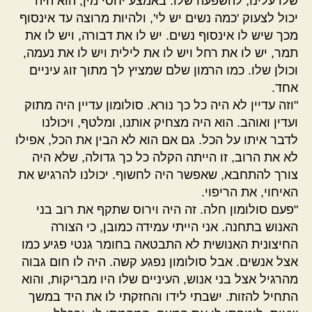
שלו עלינו, להשפעה שלו. באמצע יחסי מין, הוא היה
יכול לצעוק 'כמה נשים יש לי', ולהיות מרוצה עד אינסוף
מכך שיש לו אינסוף נשים. יש לו את דבורה, ויש לו את
תמר, יש לו את רחל ויש לו את לילית ויש לו את נעמה,
וכולן שלו. כמו הרמון שלם שמציץ לך מתוך זוג עיניים
אחד.
"וזה עדיין לא היה כל כך נורא. סולומון עדיין היה מתוק
ועדין ואוהב. הוא היה מצחיק אותנו, ומלטף, ויכולנו
לדבר איתו על הכל. גם אם הוא לא הבין את הכל, אפילו
לא את הרוב, זו הייתה הקלה כל כך גדולה, שלא היה
צורך להתחבא, שאפשר היה לחשוף. יכולנו להרגיש את
האיחוי, את הריפוי.
"פעם סולומון חלה. זה היה וירוס שתקף את רוב בני
האנוש בתחנה. אני הייתי עמידה כמובן, כי הצורה
החיצונית האנושית לא התבטאה בחומר גנטי פגיע כמו
אצל אנשים. אבל סולומון נפגע קשה. היה לו חום גבוה
מהרגיל אצל בני אנוש, העיניים שלו היו מבריקות, והוא
התחיל להזות. ישבתי לידו והחזקתי לו את היד במשך