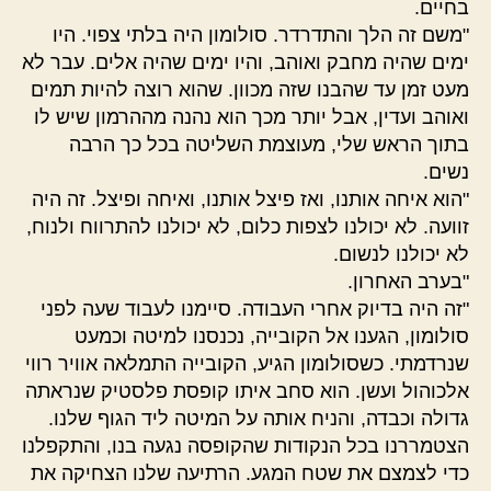
בחיים.
"משם זה הלך והתדרדר. סולומון היה בלתי צפוי. היו
ימים שהיה מחבק ואוהב, והיו ימים שהיה אלים. עבר לא
מעט זמן עד שהבנו שזה מכוון. שהוא רוצה להיות תמים
ואוהב ועדין, אבל יותר מכך הוא נהנה מההרמון שיש לו
בתוך הראש שלי, מעוצמת השליטה בכל כך הרבה
נשים.
"הוא איחה אותנו, ואז פיצל אותנו, ואיחה ופיצל. זה היה
זוועה. לא יכולנו לצפות כלום, לא יכולנו להתרווח ולנוח,
לא יכולנו לנשום.
"בערב האחרון.
"זה היה בדיוק אחרי העבודה. סיימנו לעבוד שעה לפני
סולומון, הגענו אל הקובייה, נכנסנו למיטה וכמעט
שנרדמתי. כשסולומון הגיע, הקובייה התמלאה אוויר רווי
אלכוהול ועשן. הוא סחב איתו קופסת פלסטיק שנראתה
גדולה וכבדה, והניח אותה על המיטה ליד הגוף שלנו.
הצטמררנו בכל הנקודות שהקופסה נגעה בנו, והתקפלנו
כדי לצמצם את שטח המגע. הרתיעה שלנו הצחיקה את