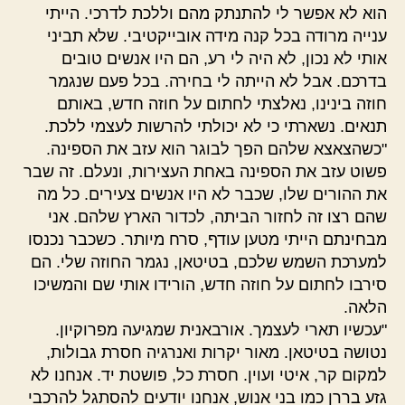
הוא לא אפשר לי להתנתק מהם וללכת לדרכי. הייתי
ענייה מרודה בכל קנה מידה אובייקטיבי. שלא תביני
אותי לא נכון, לא היה לי רע, הם היו אנשים טובים
בדרכם. אבל לא הייתה לי בחירה. בכל פעם שנגמר
חוזה בינינו, נאלצתי לחתום על חוזה חדש, באותם
תנאים. נשארתי כי לא יכולתי להרשות לעצמי ללכת.
"כשהצאצא שלהם הפך לבוגר הוא עזב את הספינה.
פשוט עזב את הספינה באחת העצירות, ונעלם. זה שבר
את ההורים שלו, שכבר לא היו אנשים צעירים. כל מה
שהם רצו זה לחזור הביתה, לכדור הארץ שלהם. אני
מבחינתם הייתי מטען עודף, סרח מיותר. כשכבר נכנסו
למערכת השמש שלכם, בטיטאן, נגמר החוזה שלי. הם
סירבו לחתום על חוזה חדש, הורידו אותי שם והמשיכו
הלאה.
"עכשיו תארי לעצמך. אורבאנית שמגיעה מפרוקיון.
נטושה בטיטאן. מאור יקרות ואנרגיה חסרת גבולות,
למקום קר, איטי ועוין. חסרת כל, פושטת יד. אנחנו לא
גזע בררן כמו בני אנוש, אנחנו יודעים להסתגל להרכבי