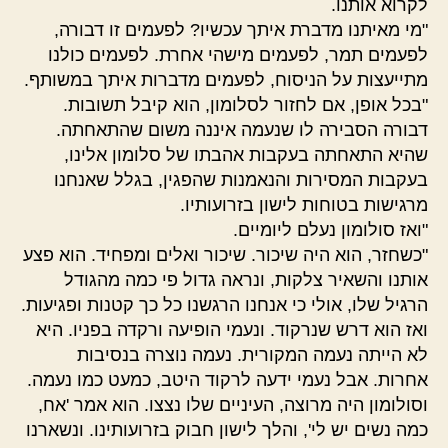
לקרוא אותנו.
"מי מאיתנו מדברת איתך עכשיו? לפעמים זו דבורה,
לפעמים תמר, לפעמים מישהי אחרת. לפעמים כולנו
מתייעצות על הניסוח, לפעמים מדברות איתך במשותף.
"בכל אופן, אם לחזור לסלומון, הוא קיבל תשובות.
דבורה הסבירה לו שנעמה איננה משום שהתאחתה.
שהיא התאחתה בעקבות אהבתו של סלומון אלינו,
בעקבות המסירות והנאמנות שהפגין, בגלל שאנחנו
מרגישות בטוחות לישון בזרועותיו.
"ואז סולומון נעלם ליומיים.
"כשחזר, הוא היה שיכור. שיכור ואלים ומפחיד. הוא פצע
אותנו והשאיר צלקות, ונראה גדול פי כמה מהגודל
הרגיל שלו, אולי כי אנחנו הרגשנו כל כך קטנות ופגיעות.
ואז הוא דרש שנרקוד. ונעמי הופיעה ורקדה בפניו. היא
לא הייתה נעמה המקורית. נעמה נוצרה בנסיבות
אחרות. אבל נעמי ידעה לרקוד היטב, כמעט כמו נעמה.
וסולומון היה מרוצה, העיניים שלו נצצו. הוא אמר 'אח,
כמה נשים יש לי', והלך לישון חבוק בזרועותינו. ונשארנו