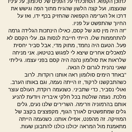
לתוכן הקפוא. הסתכלתי על הפנים של סלומון, על עיניו
שנעצמו, ועל קצה הלשון שהגיח מתוך הפה וגישש את
דרכו אל הערימה הקפואה שהחזיק בכף ידו, ואז על
החיוך שהתפשט על פניו.
"זה היה מין סוג של קסם, כאילו הינתכות הגלידה גרמה
להתחממות שלו. הייתי חייבת לנסות גם. עלי הקסם לא
פעל. הטעם היה נחמד, מתוק מדי, אבל סביר יחסית
למאכלים אחרים שיצא לי לפגוש בטיטאן. אני מניחה
שלראות את סולומון נהנה היה קסם בפני עצמו. גיליתי
שאני נהנית לגרום לו הנאה.
"באחד הימים סולומון ראה אותנו רוקדות. לרוב
כשהתבקשנו לרקוד, זו הייתה נעמה, וגם באותו הערב.
ואולי נסביר, כדי שתביני. כשנעמה רוקדת, העולם עוצר
מלכת. נעמה שולטת בכל חלקי איבריה ויודעת להניע
אותם בהרמוניה וזרימה. השרירים שלנו נעים, גלים
גלים שמתפשטים לאורך הגוף, מקפצצים בקצב של
המוזיקה. זה מהפנט, אפילו אותנו. כשנעמה הייתה
מתאמנת מול המראה יכולנו כולנו להתבונן שעות.