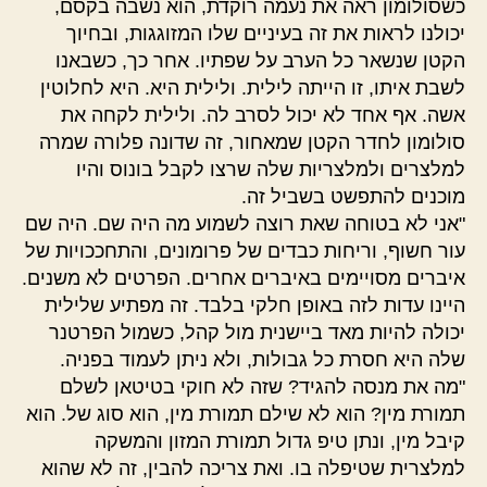
כשסולומון ראה את נעמה רוקדת, הוא נשבה בקסם,
יכולנו לראות את זה בעיניים שלו המזוגגות, ובחיוך
הקטן שנשאר כל הערב על שפתיו. אחר כך, כשבאנו
לשבת איתו, זו הייתה לילית. ולילית היא. היא לחלוטין
אשה. אף אחד לא יכול לסרב לה. ולילית לקחה את
סולומון לחדר הקטן שמאחור, זה שדונה פלורה שמרה
למלצרים ולמלצריות שלה שרצו לקבל בונוס והיו
מוכנים להתפשט בשביל זה.
"אני לא בטוחה שאת רוצה לשמוע מה היה שם. היה שם
עור חשוף, וריחות כבדים של פרומונים, והתחככויות של
איברים מסויימים באיברים אחרים. הפרטים לא משנים.
היינו עדות לזה באופן חלקי בלבד. זה מפתיע שלילית
יכולה להיות מאד ביישנית מול קהל, כשמול הפרטנר
שלה היא חסרת כל גבולות, ולא ניתן לעמוד בפניה.
"מה את מנסה להגיד? שזה לא חוקי בטיטאן לשלם
תמורת מין? הוא לא שילם תמורת מין, הוא סוג של. הוא
קיבל מין, ונתן טיפ גדול תמורת המזון והמשקה
למלצרית שטיפלה בו. ואת צריכה להבין, זה לא שהוא