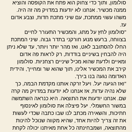
סולומון, ותוך כדי צחוק הוא פתח את הקופסה והוציא
ממנה מכשיר. אנחנו לא יודעות במדויק מה זה היה.
משהו עשוי ממתכת, עם שיני מתכת חדות, וצבע אדום
עז.
"סולומון לחץ על מתג, והמכשיר התעורר לחיים
בצווחה, ברעש מנוע חורקני בתדר גבוה. שיני המתכת
החלו להסתובב לאט, ואז מהר יותר ויותר, עד שלא ניתן
היה להבחין בשיניים בודדות, רק לראות פה אדום
ומאיים ולדעת שהוא מכיל שיניים רצחניות. סולומון
קירב את המכשיר אלינו, תוך שהוא שר ומחייך, והידית
האדומה נגעה בנו בירך.
"ואז הגיעה יעל. ויעל זרקה אותנו מקדמת הבמה, כך
שלא נהיה עדות, אז אנחנו לא יודעות במדויק מה קרה
שם. אנחנו יודעות את התוצאה. היא כנראה השתמשה
במשור החשמלי. יעל פיצלה את סולומון לאינסוף
חתיכות, והשאירה מכתב לנו שבו כתבה שכדי לעשות
את זה צריך להיות אחד, שהיא מקווה שנוכל להינות
מהתוצאה, ושמבחינתה כל אחת מאיתנו יכולה לקחת