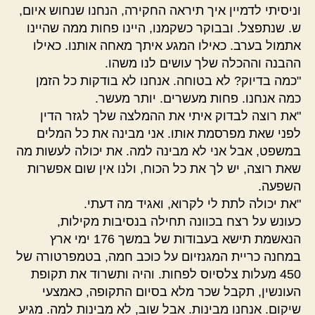
וניסיתי לדמיין איך תיראה החקירה, הנחנו שנחוש איום,
ש. שנתפצל. ובבוקר כשקמנו, היינו פחות ממה שהיינו
אתמול בערב. כאילו המגע איתך מאחה אותנו. כאילו
ההבנה וההכלה שלך עושים לנו משהו.
"כמה בדיוק? לא בטוחה. אנחנו לא בודקות כל הזמן
כמה אנחנו. פחות מעשרים. יותר מעשר.
"את רוצה לבדוק איתי את ההמלצה שלך לגזר הדין
לפני שאת מפרסמת אותו. אני מבינה את כל המלים
במשפט, אבל אני לא מבינה למה. את יכולה לעשות מה
שאת רוצה, יש לך את כל הכוח, ולנו אין שום אפשרות
השפעה.
"את יכולה לתת לי לקרוא, ואגיד מה דעתי.
כעונש על רצח בכוונה תחילה בנסיבות מקילות,
הנאשמת תישא בעבודות של במשך 176 ימי ארץ
במחנה כריית המגנזיום על כוכב חמה, בטמפרטורה של
450 מעלות צלסיוס לפחות. והיה ותשרוד את תקופת
העונשין, תקבל שכר מלא בסיום התקופה, כאמצעי
שיקום. אנחנו מבינות. אבל שוב, לא מבינות למה. מגיע