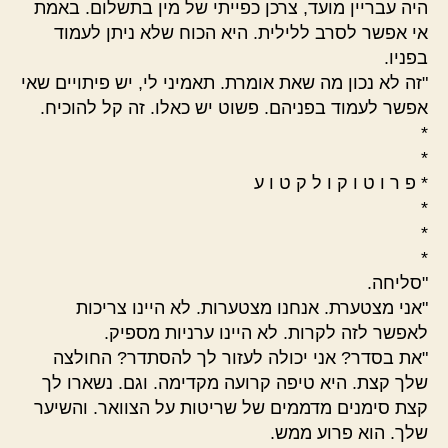
היה עבריין מועד, צרכן כפייתי של מין בתשלום. באמת
אי אפשר לסרב ללילית. היא הכוח שלא ניתן לעמוד
בפניו.
"זה לא נכון מה שאת אומרת. תאמיני לי, יש פיתויים שאי
אפשר לעמוד בפניהם. פשוט יש כאלו. זה קל להוכיח.
*
*
* פ ר ו ט ו ק ו ל ק ט ו ע
*
*
*
"סליחה.
"אני מצטערת. אנחנו מצטערות. לא היינו צריכות
לאפשר לזה לקרות. לא היינו ערניות מספיק.
"את בסדר? אני יכולה לעזור לך להסתדר? החולצה
שלך קצת. היא טיפה קרועה מקדימה. וגם. נשארו לך
קצת סימנים מדממים של שריטות על הצוואר. והשיער
שלך. הוא פרוע ממש.