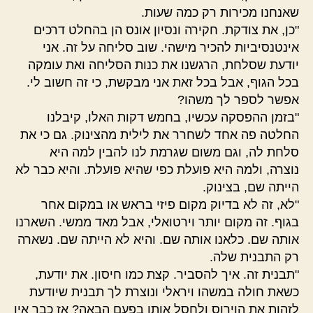
שאנחנו מכירות רק כמה שעות.
"כן, את צודקת. חקירה ונסיון אונס הן בהחלט דרכים
אינטנסיביות להכיר מישהי. שוב סליחה על זה. אני
יודעת שסלחת, הרגשנו את כנות הסליחה ואת עומקה
בכל הגוף, אבל בכל זאת אני מבקשת, כי זה חשוב לי.
אפשר לספר לך משהו?
"בזמן ההפסקה עכשיו, בחמש דקות האלו, קיבלנו
החלטה פה אחד לשחרר את לילית מהצינוק. גם כי את
סלחת לה, וגם משום שגרמת לנו להבין למה היא
נוצרה, ולמה היא פועלת כפי שהיא פועלת. והיא כבר לא
הייתה שם, בצינוק.
"לא, זה לא בדיוק מקום פיזי בראש או במקום אחר
בגוף. זה מקום יותר וירטואלי, אבל מאד ממשי. השארנו
אותה שם. כלאנו אותה שם. והיא לא הייתה שם. נשארה
רק התבנית שלה.
"תבנית זה. איך להסביר. קצת כמו חיסון. את יודעת,
כשאת חולה במשהו ויראלי ונוצרת לך תבנית שיודעת
לזהות את הוירוס ולחסל אותו בפעם הבאה? אז כבר אין