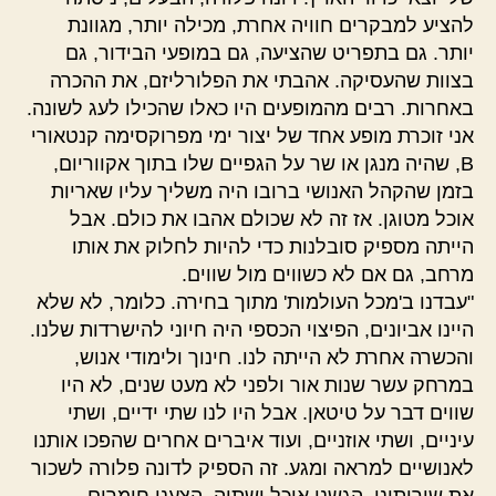
להציע למבקרים חוויה אחרת, מכילה יותר, מגוונת
יותר. גם בתפריט שהציעה, גם במופעי הבידור, גם
בצוות שהעסיקה. אהבתי את הפלורליזם, את ההכרה
באחרות. רבים מהמופעים היו כאלו שהכילו לעג לשונה.
אני זוכרת מופע אחד של יצור ימי מפרוקסימה קנטאורי
B, שהיה מנגן או שר על הגפיים שלו בתוך אקווריום,
בזמן שהקהל האנושי ברובו היה משליך עליו שאריות
אוכל מטוגן. אז זה לא שכולם אהבו את כולם. אבל
הייתה מספיק סובלנות כדי להיות לחלוק את אותו
מרחב, גם אם לא כשווים מול שווים.
"עבדנו ב'מכל העולמות' מתוך בחירה. כלומר, לא שלא
היינו אביונים, הפיצוי הכספי היה חיוני להישרדות שלנו.
והכשרה אחרת לא הייתה לנו. חינוך ולימודי אנוש,
במרחק עשר שנות אור ולפני לא מעט שנים, לא היו
שווים דבר על טיטאן. אבל היו לנו שתי ידיים, ושתי
עיניים, ושתי אוזניים, ועוד איברים אחרים שהפכו אותנו
לאנושיים למראה ומגע. זה הספיק לדונה פלורה לשכור