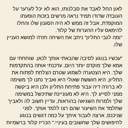
לאון החל לאבד את סבלנותו, הוא לא יכל לערער על
העובדה שדודו תמיד נראה מרשים בזכות הופעתו
המוקפדת, אבל זה ממש לא היה הסגנון שלו והחלו
להימאס עליו ההערות של קלוד.
"ומה לגבי התליון" ניתב את השיחה חזרה למושא העניין
שלו.
"עכשיו בנוגע לסיבה שהבאתי אותך לכאן. שוחחתי עם
אמא שלך מוקדם יותר היום, עדכנתי אותה בהתקדמות
שלך. היא הצטערה לשמוע שטרם הצלחת לפתוח את
התליון. היא חוששת שאולי היא ואביך נתנו לך משימה
לא ברורה דיה עבור פתיחת התליון ולכן היא ביקשה
ממני לסייע לך. היא לא מעוניינת שתיכשל במשימה
שלך ולמרות השגיאה בהוראות, עדיין חשוב לה ולאביך
שתלמד את השיעור שהם רצו ללמד אותך. לפני
שניכנס, ארצה לעבור איתך על כמה דגשים בנוגע
לחיפושים שלך שחשובים בעיניי." הכריז קלוד ברשמיות