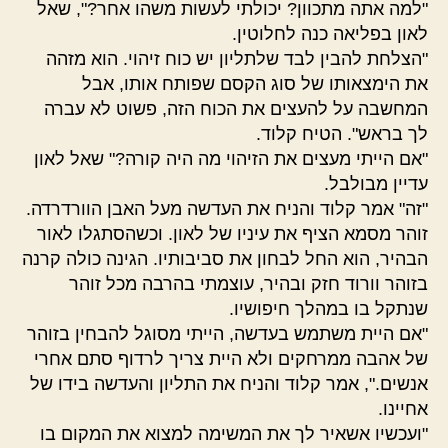
"למה אתה מתכוון? יכולתי לעשות משהו אחר?", שאל
לאון בפליאה כנה לחלוטין.
"הצלחת להבין לבד שלתליון יש כוח זיהוי. הוא מזהה
את הימצאותו של סוג הקסם שפותח אותו, אבל
המחשבה על להעצים את הכוח הזה, פשוט לא עברה
לך בראש". הטיח קלוד.
"אם הייתי מעצים את הזיהוי מה היה קורה?" שאל לאון
עדיין מבולבל.
"זה" אמר קלוד והניח את העדשה מעל האבן הוורדרדה.
זוהר מסמא הציף את עיניו של לאון. וכשהסתגלו לאור
הבהיר, הוא החל לבחון את סביבותיו. הגינה כולה קרנה
בזוהר וורוד חזק ובהיר, עוצמתי בהרבה מכל זוהר
שנתקל בו במהלך חיפושיו.
"אם היית משתמש בעדשה, הייתי מסוגל להבחין בזוהר
של אהבה ממרחקים ולא היית צריך לרדוף סתם אחרי
אנשים.", אמר קלוד והניח את התליון והעדשה בידו של
אחיינו.
"ועכשיו אשאיר לך את המשימה למצוא את המקום בו