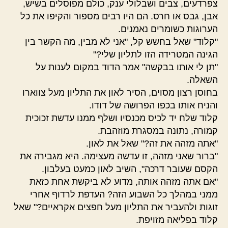
צפרדעים, צבים ושבלולי ענק, כולם מפוסלים בשיש,
אבן, גבס או חרס. הם היו רבים מספור והקיפו את כל
הערוגות כשומרים נאמנים.
"קלוד" שאל בחשש קל, "אני לא מבין, מה הקשר בין
הגינה המטרידה הזו לתליון שלי?"
"תן לי אותו בבקשה" אמר הדוד במקום לענות על
השאלה.
בחוסן רצון מסוים, הסיר לאון את התליון מעל צווארו
והניח אותו בכפו הפרושה של דודו.
קלוד שלח יד לכיס מכנסיו ושלף ממנו עדשת זכוכית
קמורה, נתונה במסגרת מוזהבת.
"אתה מזהה את זה?" שאל את לאון.
"ברור שאני מזהה, זו עדשה מעצימה. היא מגבירה את
הקסם שעובר דרכה", השיב לאון כמעט בעלבון.
"אם אתה מזהה אותה, מדוע לא ביקשת אחת כזאת
ממני במהלך כל השבוע הזה? העדפת לרדוף אחרי
זוגות ולהעביר את התליון מעל חפצים אקראיים?" שאל
קלוד בפליאה מזויפת.