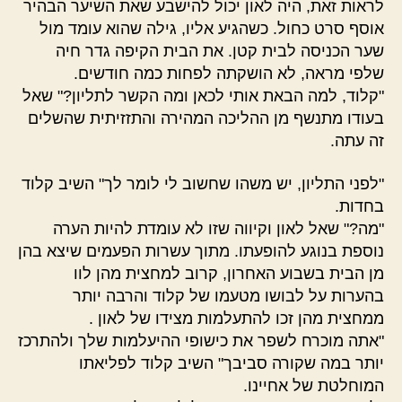
לראות זאת, היה לאון יכול להישבע שאת השיער הבהיר
אוסף סרט כחול. כשהגיע אליו, גילה שהוא עומד מול
שער הכניסה לבית קטן. את הבית הקיפה גדר חיה
שלפי מראה, לא הושקתה לפחות כמה חודשים.
"קלוד, למה הבאת אותי לכאן ומה הקשר לתליון?" שאל
בעודו מתנשף מן ההליכה המהירה והתזזיתית שהשלים
זה עתה.
"לפני התליון, יש משהו שחשוב לי לומר לך" השיב קלוד
בחדות.
"מה?" שאל לאון וקיווה שזו לא עומדת להיות הערה
נוספת בנוגע להופעתו. מתוך עשרות הפעמים שיצא בהן
מן הבית בשבוע האחרון, קרוב למחצית מהן לוו
בהערות על לבושו מטעמו של קלוד והרבה יותר
ממחצית מהן זכו להתעלמות מצידו של לאון .
"אתה מוכרח לשפר את כישופי ההיעלמות שלך ולהתרכז
יותר במה שקורה סביבך" השיב קלוד לפליאתו
המוחלטת של אחיינו.