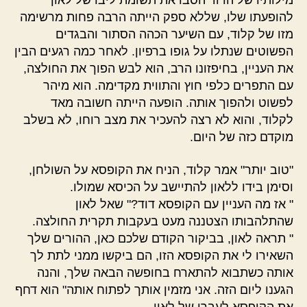
מילותיו של הדוד הסבו את תשומת ליבו של לאון
להופעתו שלו, שללא ספק הייתה הרבה פחות מרשימה
מזו של קלוד, עם השיער הכהה הסתור והבגדים
הפשוטים שנתלו על גופו ברפיון. לאחר כמה רגעים הבין
את העניין, בחיפזונו הרב, הוא לבש הפוך את החולצה,
עם התפרים כלפי חוץ והתווית מקדימה. הוא מיהר
לפשוט ולהפוך אותה. הופעה הייתה חשובה מאד
לקלוד, והוא לא רצה להעכיר את מצב רוחו, לא בשלב
מוקדם כזה של היום.
"טוב יותר" אמר קלוד, הניח את הקופסא על השולחן,
וסימן בידו ללאון להתיישב על הכיסא שמולו.
" אז מה העניין עם הקופסא דוד?" שאל לאון
שהתלהבותו הצטננה מעט בעקבות תקרית החולצה.
" תראה לאון, בביקור הקודם שלכם כאן, ההורים שלך
השאירו לי את הקופסא הזו, הם ביקשו ממני לתת לך
אותה כשתבוא להתארח בחופשה הבאה שלך, והנה
הגענו ליום הזה. אני מזמין אותך לפתוח אותה" הוא דחף
את הקופסא לעברו של לאון.