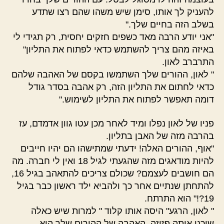
להעניק לך אותו, סימן שיש משהו שהם רצו שתדע
בשלב הזה בחיים שלך."
"אני יודע הרבה מאד כשפים חזקים יחסית, רק תגידי לי
באיזה מהם צריך להשתמש כדאי לפתוח את התליון"
התרברב לאון.
" לאון, ההורים שלך השתמשו בקסם של האהבה שלהם
כדאי לחתום את התליון הזה, רק אהבה בסדר גודל
דומה תאפשר לפתוח את התליון לשימוש."
פניו של לאון נפלו ומיד לאחר מכן עטו גוון אדמדם, עז
בהרבה מזה של האבן בתליון.
"אוף, ההורים האלה! ידעתי שמתישהו הם יהיו חייבים
להיות מודאגים מזה שהגעתי לגיל 18 ואין לי חברה. מה
הם חושבים לעצמם? שכולם צריכים להתאהב בגיל 16,
להתחתן שנתיים אחר כך ולהביא ילד ראשון כבר בגיל
19?!" הוא התרתח.
" לאון, הרגע" היסה אותו קלוד " למרות שיש כאלה
שיכנו אותה פזיזה, האהבה של ההורים שלך היא