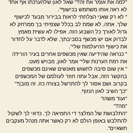
"למה את אומר את זה?" שאל לאון שלהערכתו אף אחד
לא ראה אותו משתמש בכישוף".
" לא רק שאני הצלחתי לראות בבירור מבעד לכישוף
שלך. אתה, לא שמת לב בכלל שצפיתי בך ממרחק לא
גדול לאורך כל השבוע הזה. אפילו לא עשית מאמץ
לבדוק אם יש מכשף בסביבתך, שלא לדבר על לחדור
את כישוף ההיעלמות שלי".
" כנראה שהידיעה שאין מכשפים אחרים בעיר הורידה
את רמת הערנות שלי" אמר לאון, מבויש מעט.
" אין שום סיבה לחשוש מאנשים שאינם מכשפים
בהקשר הזה, אבל עתה חוזר לעולמם של המכשפים
בקרוב ושם אסור לך להתרשל בצורה כזו. זה מובן?"
"כן" השיב לאון הנזוף.
"ועוד משהו"
"מה?"
"התלבושת של המלצר די החמיאה לך, כדאי לך לשקול
להתלבש באופן הולם לא רק כאשר אתה מנהל מעקבים
חשאיים".