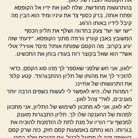
בהתרגשות מחודשת, שלח לאון את ידיו אל הקופסא
ופתח אותה, ברק כסוף צד את עיניו ומיד הוא הבין מה
קיבל לידיו באותו הרגע.
"יש! יש! יש!" צעק בחדווה ושלף את תליון הכסף
המשובץ באבן קוורץ וורודה מתוך הקופסא. "ידעתי שזה
יגיע בקרוב. מה הקסם שפותח אותו? מים? אוויר? אולי
אש?" הוא שאל בקוצר רוח בעודו בוחן את התכשיט.
"לאון, אני חש שלפני שאספר לך מהו סוג הקסם, כדאי
להזכיר לך את מהותו של תליון ההתבגרות". קטע קלוד
את התרגשותו של אחיינו.
" המהות שלו, היא לאפשר לי לעשות כשפים הרבה יותר
מגניבים, לא?" צהל לאון.
"לא לאון, אני לא מתכוון לשימוש של התליון, אני מתכוון
למהות של ההענקה שלו לך. תליון התבגרות מוענק
למכשף ע"י הוריו על מנת לתת לו הזדמנות להוכיח את
בגרותו. הוא נחתם באמצעות קסם חזק, כזה שרק קסם
בעוצמה זהה לו מסוגל לבטל. עם ההורים שלך בחרו