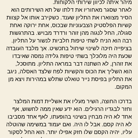
מיהר איתה לכיוון שירותי הלקוחות.
לאחר שסגר מאחוריו את דלתו של תא השירותים הוא
הסיר מצווארו את התליון שענד. כשקירב אותו אל קצוות
קשיות הפלסטיק הצבעוניות שבכוס, אחת ירוקה ואחת
סגולה, החל לנגוה מהן זוהר ורדרד מבויש. בהתרגשות
רבה הוא הניח לשתי טיפות חלביות לנשור על התליון.
בציפייה חיכה לשינוי שיחול בתכשיט. אך מלבד העובדה
שכעת היה מלוכלך בשתי טיפות גלידה נמסה שאיבדו
את זוהרן, לא השתנה דבר במראה התליון. מתוסכל,
הוא השליך את הכוס והקשיות לפח שלצד האסלה, ניגב
את התליון בפיסת נייר טואלט שתלש במהירות ויצא מן
המקום.
בדרכו החוצה, השיר מעליו את אשליית דמות המלצר
וחזר לבגדיו הרגילים. הוא ידע שאין ממה לחשוש, אף
אחד לא היה מבחין בשינוי בהופעתו, לאף אחד מסביבו
לא היה קסם. אבל לו היה. ואם יעמוד במשימה שהוטלה
עליו, יהיה הקסם שלו חזק אפילו יותר. הוא החל לסקור