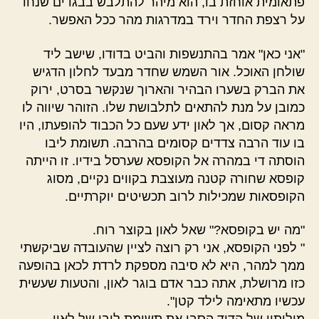
פתאומית אוחזת בו, הוא מיהר להתלבש בבגדים שנחו
על רצפת החדר וירד במדרגות מהר ככל האפשר.
"אני כאן" אמר בהתנשפות והביט בדודו, שישב ליד
שולחן האוכל. אור השמש שחדר מבעד לחלון הדגיש
את הברק בשערו הבהיר והארוך שנקשר בסרט, ירוק
כמובן על מנת להתאים לתלבושת שלו. הזוהר שיווה לו
מראה קסום, אך לאון ידע שעם כל הכבוד להופעתו, היו
בו עוד הרבה צדדים קסומים בהרבה. תשומת ליבו
הוסתה די במהרה אל הקופסא שערסל בידיו. זו הייתה
קופסא שחורה קטנה מעוצבת בקווים נקיים, מסוג
הקופסאות שמכילות לרוב תכשיטים יוקרתיים.
"מה יש בקופסא?" שאל לאון בקוצר רוח.
" לפני הקופסא, אני רק רוצה לציין שהעובדה שביקשתי
ממך למהר, היא לא סיבה מספקת לרדת לכאן בהופעה
כזו מרושלת, אתה כבר אדם בוגר לאון, והטעות שעשית
עכשיו מתאימה לילד קטן".