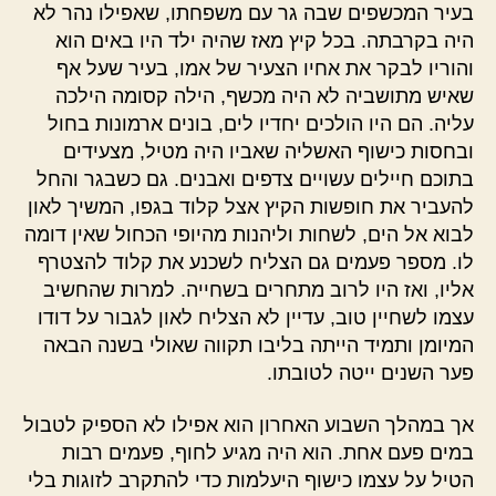
בעיר המכשפים שבה גר עם משפחתו, שאפילו נהר לא
היה בקרבתה. בכל קיץ מאז שהיה ילד היו באים הוא
והוריו לבקר את אחיו הצעיר של אמו, בעיר שעל אף
שאיש מתושביה לא היה מכשף, הילה קסומה הילכה
עליה. הם היו הולכים יחדיו לים, בונים ארמונות בחול
ובחסות כישוף האשליה שאביו היה מטיל, מצעידים
בתוכם חיילים עשויים צדפים ואבנים. גם כשבגר והחל
להעביר את חופשות הקיץ אצל קלוד בגפו, המשיך לאון
לבוא אל הים, לשחות וליהנות מהיופי הכחול שאין דומה
לו. מספר פעמים גם הצליח לשכנע את קלוד להצטרף
אליו, ואז היו לרוב מתחרים בשחייה. למרות שהחשיב
עצמו לשחיין טוב, עדיין לא הצליח לאון לגבור על דודו
המיומן ותמיד הייתה בליבו תקווה שאולי בשנה הבאה
פער השנים ייטה לטובתו.
אך במהלך השבוע האחרון הוא אפילו לא הספיק לטבול
במים פעם אחת. הוא היה מגיע לחוף, פעמים רבות
הטיל על עצמו כישוף היעלמות כדי להתקרב לזוגות בלי