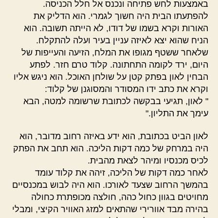
באמצעות לחש פתיחה ונכנס אל חלל הכניסה.
להפתעתו הבית היה חשוך לגמרי. הוא הדליק את
האורות וקרא בשמו של דודו, לא הייתה תשובה. הוא
הניח שהוא יצא לאיזה עניין בעיר ועלה להתקלח.
שלאחר ששטף מגופו את המלח, הזיעה והעייפות של
היום, ירד לקומה התחתונה. קלוד טרם חזר. לפתע
הבחין לאון בפתק קטן על שולחן האוכל. הוא ניגש אליו
וקרא את כתב ידו המסודר והמסוגנן של קלוד:
" לאון, תגיעי בבקשה לכתובת שרשומה למטה, הבא
עימך את התליון."
לאון הביט בכתובת, הוא ידע באיזה רחוב מדובר, הוא
היה במרחק של כמה דקות הליכה. הוא תחב את הפתק
לכיס מכנסיו ומיהר לצאת מהבית.
לאחר כמה דקות של הליכה, זיהה את קלוד עומד
בהמשך הרחוב שצעד לאורכו. הוא היה לבוש במכנסיים
מחויטים בגוון כחול כהה, חולצה מכופתרת כחולה
בהירה מבד אוורירי שהתאים למזג האוויר הקיצי, ומבלי