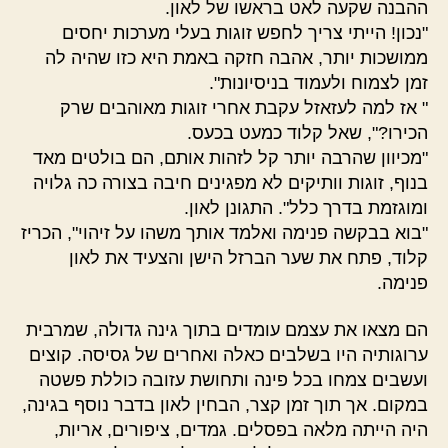
ההבנה שקעה לאט בראשו של לאון.
"נכון! הייתי צריך לחפש זוגות בעלי מערכות יחסים
ממושכות יותר, אהבה חזקה באמת היא כזו שהיה לה
זמן לצמוח ולעמוד בניסיונות".
" אז למה לעזאזל עקבת אחרי זוגות מאוהבים שרק
הכירו?", שאל קלוד כמעט בכעס.
"מכיוון שהרבה יותר קל לזהות אותם, הם בולטים מאד
בנוף, זוגות וותיקים לא מפגינים חיבה בצורה כה גלויה
ומוגזמת בדרך כלל". התגונן לאון.
"בוא בבקשה פנימה ואלמד אותך משהו על זיהוי", הכריז
קלוד, פתח את שער הברזל הישן והצעיד את לאון
פנימה.
הם מצאו את עצמם עומדים בתוך גינה גדולה, שמרבית
ערוגותיה היו בשלבים כאלה ואחרים של גסיסה. קוצים
ועשבים צמחו בכל פינה ותחושת עזובה כוללת פשטה
במקום. אך תוך זמן קצר, הבחין לאון בדבר נוסף בגינה,
היה הייתה מלאה בפסלים. גמדים, ציפורים, אריות,