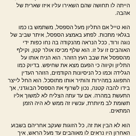
הייתה לו תחושה שהם השאירו עליו איזו שארית של
אהבה.
הוא טייל אם התליון מעל הספסל, משתמש בו כמו
בגלאי מתכות. לפתע באמצע הספסל, איתר שביב של
נוגה ורוד, ככל הנראה מהנקודה בה נחו כפות ידי
האוהבים זו על זו. הוא שלף מכיסו אולר קטן, וקילף
מהספסל את שבב העץ הזוהר. הוא הניח אותו על
התליון וקיווה כי הפעם מצא את שחיפש. בדיוק כמו
הגלידה וכמו כל הניסיונות הקודמים, הזוהר העדין
התפוגג במהירות והותיר אותו מתוסכל. הוא החל לייצר
בידו להבה קטנה, נכון לשרוף את הספסל הבוגדני, אך
התעשת במהרה. אם עד עתה הצליח לא למשוך אליו
תשומת לב מיותרת, עכשיו זה ממש לא היה הזמן
המתאים.
הוא לא הבין את זה, כל הזוגות שעקב אחריהם בשבוע
האחרון היו נראים לו מאוהבים עד מעל הראש, איך