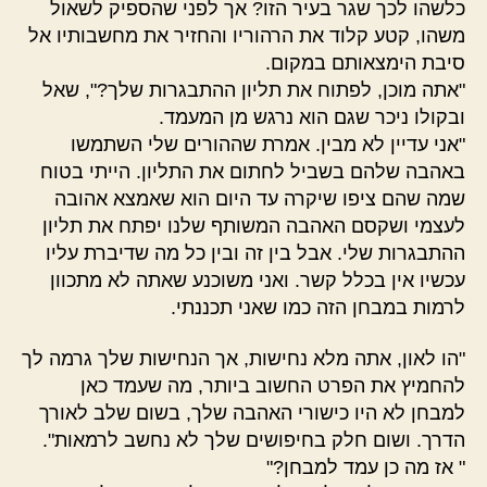
כלשהו לכך שגר בעיר הזו? אך לפני שהספיק לשאול
משהו, קטע קלוד את הרהוריו והחזיר את מחשבותיו אל
סיבת הימצאותם במקום.
"אתה מוכן, לפתוח את תליון ההתבגרות שלך?", שאל
ובקולו ניכר שגם הוא נרגש מן המעמד.
"אני עדיין לא מבין. אמרת שההורים שלי השתמשו
באהבה שלהם בשביל לחתום את התליון. הייתי בטוח
שמה שהם ציפו שיקרה עד היום הוא שאמצא אהובה
לעצמי ושקסם האהבה המשותף שלנו יפתח את תליון
ההתבגרות שלי. אבל בין זה ובין כל מה שדיברת עליו
עכשיו אין בכלל קשר. ואני משוכנע שאתה לא מתכוון
לרמות במבחן הזה כמו שאני תכננתי.
"הו לאון, אתה מלא נחישות, אך הנחישות שלך גרמה לך
להחמיץ את הפרט החשוב ביותר, מה שעמד כאן
למבחן לא היו כישורי האהבה שלך, בשום שלב לאורך
הדרך. ושום חלק בחיפושים שלך לא נחשב לרמאות".
" אז מה כן עמד למבחן?"