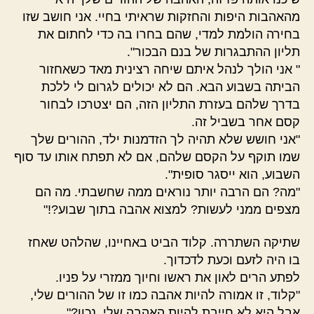
מהאהבות היפות והחזקות שראיתי בחיי. אני חושב שזו
בחירה הולמת למדי, שהם בחרו בה כדי לחתום את
תליון ההתבגרות של בנם הבכור".
" אני הולך לנהל איתם שיחה רצינית מאד כשאחזור
הביתה בשבוע הבא. הם לא יכולים לגרום לי ללכת
בדרך שלהם בעזרת התליון הזה, הם יצטרכו לבחור
קסם אחר בשביל זה.
"אני חושש שלא תהיה לך הזדמנות ילד, ההורים שלך
שמו תוקף על הקסם שלהם, אם לא תפתח אותו עד סוף
השבוע, הוא ייסגר סופית".
"מה? הם הרבה יותר נוראים ממה שחשבתי. מה הם
מצפים ממני לעשות? למצוא אהבה בתוך שבוע?!"
שתיקה השתררה. קלוד הביט באחיינו, שהלהט שאחז
בו היה לזעם וכעת לדכדוך.
לפתע הרים לאון את ראשו וחיוך ממזרי על פניו.
"קלוד, זו אמורה להיות אהבה כמו זו של ההורים שלי,
אבל היא לא חייבת להיות האהבה שלי, נכון?"