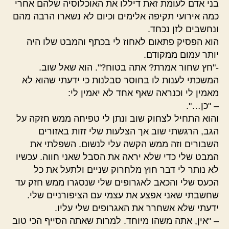
בני אדם לעומת זאת דיללו את האוכלוסיה שלהם אחרי
כמה אירועי תקיפה אלימים וכיום לא נשארו הרבה מהם
ונחשבים לזן נכחד.
הוא הפסיק פתאום לאחוז לי בכתף והמבט שלו היה
יותר עמום ממקודם.
-"חץ שחור אמרת? אתה בטוח?". הוא שאל שוב.
המשכתי לענות לו בחוסר סבלנות כי ידעתי שהוא לא
מאמין לי וכנראה שאף אחד לא יאמין לי:
– "כן…".
והוא התחיל לצחוק שוב ונתן לי טפיחה ממש חזקה על
הגב, הרגשתי שוב אך הצלעות שלי זזות באזורים
השבורים וזה ממש הקשה עלי לנשום. השפלתי את
המבט שלי כדי שלא יראה את הסבל שאני חווה. עכשיו
לא נותר לי דבר חוץ מלחרוק שניים ולתעל את כל
הכעס שלי והכאב לאגרופים שלי שנסגרו ממש חזק עד
שחשבתי שאני אפצע את עצמי עם הציפורניים שלי.
ידעתי שלא אשחרר את האגרופים שלי עליו.
– "אין, אתה משהו מיוחד. למרות שאתה הסייף הכי טוב