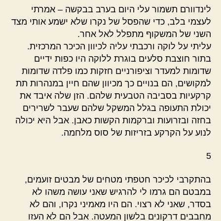
לינדוורם תשמור עלי היום בערב בבקשה – אמרתי
לעצמי בלב, כדי שהפסל של נקרו שלא ישמע אותי מצד
השני של המשקוף מתפלל לאל אחר.
עליתי על לוקה ורכבתי עליה לכיוון הכיכר המרכזית.
בתור חוצבת סלעים בוגרת ללוקה היו כפות ידיים
שדומות למעדר וציפורניים חזקות כמו פלדה שדומות
למקושים, הם בנויים כך מכיוון שהם חיין במנהרות תת
קרקעיות בסביבה הטבעית שלהם. הזן שלה איבד את
יכולת התעופה בגלל המשקל שלהם שעבר לשרירים
בחזה ובזרועות וברקמות הקשות כאבן. אבל היא יכולה
לנוע על הקרקע בזריזות של סוס מלחמה.
5
בהתקרבי לכיכר חטפתי מטחים של מבטים זועמים,
במבטם הם גרמו לי להרגיש שאני עושה משהו לא
בסדר, שאני לא רצוי. הם היו מאמיני נקרו, והם לא
מחבבים דרקונים בלשון המעטה. אבל הם לא העזו