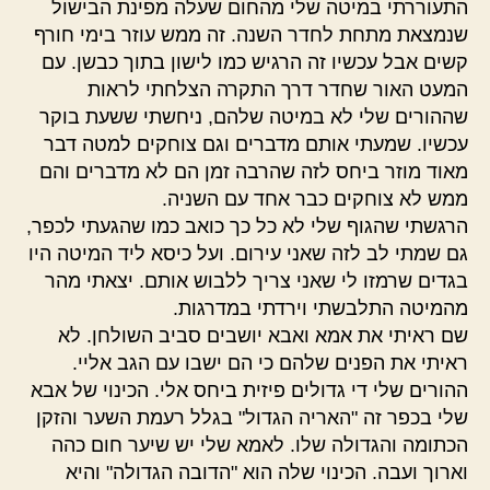
התעוררתי במיטה שלי מהחום שעלה מפינת הבישול
שנמצאת מתחת לחדר השנה. זה ממש עוזר בימי חורף
קשים אבל עכשיו זה הרגיש כמו לישון בתוך כבשן. עם
המעט האור שחדר דרך התקרה הצלחתי לראות
שההורים שלי לא במיטה שלהם, ניחשתי ששעת בוקר
עכשיו. שמעתי אותם מדברים וגם צוחקים למטה דבר
מאוד מוזר ביחס לזה שהרבה זמן הם לא מדברים והם
ממש לא צוחקים כבר אחד עם השניה.
הרגשתי שהגוף שלי לא כל כך כואב כמו שהגעתי לכפר,
גם שמתי לב לזה שאני עירום. ועל כיסא ליד המיטה היו
בגדים שרמזו לי שאני צריך ללבוש אותם. יצאתי מהר
מהמיטה התלבשתי וירדתי במדרגות.
שם ראיתי את אמא ואבא יושבים סביב השולחן. לא
ראיתי את הפנים שלהם כי הם ישבו עם הגב אליי.
ההורים שלי די גדולים פיזית ביחס אלי. הכינוי של אבא
שלי בכפר זה "האריה הגדול" בגלל רעמת השער והזקן
הכתומה והגדולה שלו. לאמא שלי יש שיער חום כהה
וארוך ועבה. הכינוי שלה הוא "הדובה הגדולה" והיא