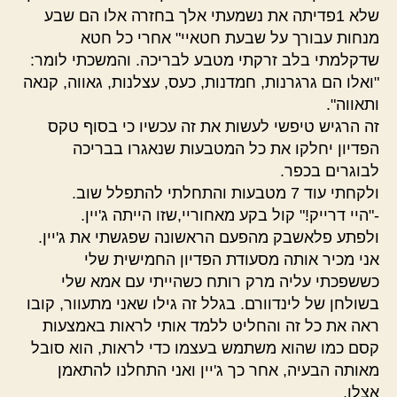
שלא 1פדיתה את נשמעתי אלך בחזרה אלו הם שבע
מנחות עבורך על שבעת חטאיי" אחרי כל חטא
שדקלמתי בלב זרקתי מטבע לבריכה. והמשכתי לומר:
"ואלו הם גרגרנות, חמדנות, כעס, עצלנות, גאווה, קנאה
ותאווה".
זה הרגיש טיפשי לעשות את זה עכשיו כי בסוף טקס
הפדיון יחלקו את כל המטבעות שנאגרו בבריכה
לבוגרים בכפר.
ולקחתי עוד 7 מטבעות והתחלתי להתפלל שוב.
-"היי דרייק!" קול בקע מאחוריי,שזו הייתה ג'יין.
ולפתע פלאשבק מהפעם הראשונה שפגשתי את ג'יין.
אני מכיר אותה מסעודת הפדיון החמישית שלי
כששפכתי עליה מרק רותח כשהייתי עם אמא שלי
בשולחן של לינדוורם. בגלל זה גילו שאני מתעוור, קובו
ראה את כל זה והחליט ללמד אותי לראות באמצעות
קסם כמו שהוא משתמש בעצמו כדי לראות, הוא סובל
מאותה הבעיה, אחר כך ג'יין ואני התחלנו להתאמן
אצלו.