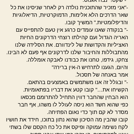
-"אני מזכיר שהתוכנית נולדה רק לאחר שניסינו את כל
שאר הדרכים הלא אלימות, הדמוקרטיות, הדיאלוגיות
והדיפלומטיות." המשיך קובו.
-" בנקודה שאנו עומדים כרגע אין טעם להתפייס עם
האריה הגדול ועם קהילתו רוצחי הדרקונים החיות
האציליות והקדושות של לינדוורם. את הסלידה שלנו
מהתבוללות והחיבור שלנו לדרקונים אף פעם לא הבינו.
צחקו, גידפו, טחנו את כבודנו לאבקה אומללה.
והיום, הגענו לתרחיש ה-אין ברירה"
אמר באנחה של תסכול.
-" ובגלל זה אנו משתמשים באמצעים בהתאם.
הקשיחו את…" קובו קטע את דבריו בפתאומיות.
הוא הבחין שהחבר דווין התחיל להתרומם מכסאו
כפי שהוא חשד הוא ניסה לעולל לו משהו, אף חבר
מסדר לא קם תוך כדי נאום הפתיחה.
קובו שהבין מה הסיכון שהוא נתון בתוכו, חידד את חושיו
לקח נשימה עמוקה ופיקס את כל כח הקסם שלו בשתי