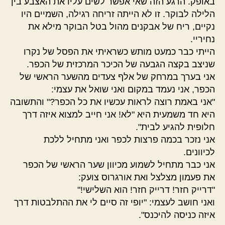
באופק. הרגע הזה שאי אפשר לשים עליו את האצבע בין
הלילה לבוקר. זו לא הייתה זריחה רגילה, השמיים היו
נקיים, ריח של אבקנים מהול בטל הבוקר מילא את
נחיריי.
הייתי כבר כמעט מותש כשראיתי את הפסל של נקרו
שניצב בקצה הגבעה של הכיכר המרכזית של הכפר.
אני בערך במרחק של אלף צעדים מהשער הראשי של
הכפר, אני נעמד במקום ואני שואל את עצמי:
"אני באמת רוצה לראות עכשיו את כל הכפר?" והתשובה
היא חד משמעית היא "לא! אני חייב למצוא איזה דרך
חלופית להגיע לבית".
אני נזכר בכמה פרצות לכפר ואני מתחיל ללכת
לכיוונים.
אני כבר מתחיל לשמוע מכיוון שער הראשי של הכפר
את פעמון מצלצל ואת אורגרוס צועק:
"דרייק חזר! דרייק חזר! הוא השלישי!"
ואני חושב לעצמי: "יופי זה סיים לי את ההתלבטות דרך
איזה כניסה להיכנס".