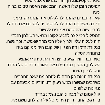
עיניו למקסימום, הן זהרו כמו שתי אבני ספיר
תפיסת הזמן שלו האיצה והמציאות האטה סביבו ברוח
עיניו
שאר החברים שהתחילו לקלוט את המתרחש בזמני
תגובה משתנים התחילו להושיט יד לפגיונם או התחילו
להבין שזה מה שהם אמורים לעשות
המסלול הכי קצר להגיע לקובו מראש השולחן הנגדי
היה לעלות עליו ולרוץ עליו הכי מהר שאפשר, וכך עשה.
בנקודת הזמן הזו הפגיון של קובו היה ממוקם בידו
בתנוחת הטלה
כשהחבר דווין הגיע בריצה אחוזת טירוף לאמצע
השולחן, הפגיון כבר פילח את האוויר הדחוס של החדר
וטס לכיוון מצחו
בנקודה הזאת רק התחילו להתרומם שאר החברים
כשהבינו שמשהו ממש רע קורה, הזריזים מבינהם עם
פגיונות שלופים
קול עמום של מכה וניקוב נשמע בחדר
בין רגע, החבר דווין היה מוטל על השולחן, נושם את