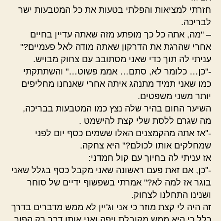
חזרתי למציאות והפלתי בטעות את כל המטבעות ישר
לבריכה.
– "מה, אתה כל כך מופתע מזה שאתה עדיין בחיים
אחרי שהרגת את הדרקון שאתה מודה לאל פעמיים?"
עניתי לה תוך כדי שאני מסתובב עם צחוק מבויש.
-"כן… כלומר לא, סתם… אממ פשוט…" והשתתקתי
כמו שאני תמיד מתנהג איתה אחרי שאנחנו מחליפים
יותר משני משפטים.
השיער החום בהיר שלה נצץ כמו המטבעות בבריכה,
מה שגרם ללסת שלי קצת להישמט .
-"אז אתה מהקמצנים האלו ששמים כסף יום לפני
שמחלקים אותו לכולם?" היא צחקה.
אז עניתי לה בחיוך עם קול חמדני:
-"כן, אם זאת פעם ראשונה שאני מקבל כסף בגלל שאני
בוגר אז למה לא?" אמרתי בשפשוף ידיים של סוחר
ושנינו התחלנו לצחוק.
זה היה לי קצת מוזר כי אני וג'יין לא ממש מדברים בדרך
כלל כי היא ממש מקובלת ויפה ואני אותו דבר רק הפוך.