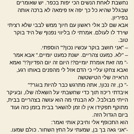
נחשבת לאחת הנשים הכי יפות בכפר. יש שאומרים
שבגלל שהיא כל כך יפה אז פימאה לא ברכה אותה
בפיריון.
אבא שם לב אלי ראשון עם חיוך ממש לבבי שלא רציתי
שירד לו לעולם. אמרתי לו בליווי נפנוף של היד בוקר
טוב.
– "אני חושב בוקר עכשיו נכון?" הוספתי.
– "לא. כמעט צהריים. ישנת כמעט יומיים." אבא אמר
-" מה זאת אומרת יומיים?! היום זה יום הפדיון?!" ואמא
ואבא צחקו עליי כי הדם אזל לי מהפנים באותו רגע,
הראייה שלי הטישטשה
-" כן, זה נכון!, אתה מתרגש כבר להיות בוגר?"
איבדתי ריכוז תוך כדי שחשבתי על השאלה שלו, ובעיקר
הייתי מבולבל. לא הבנתי מה הוא עושה בצהריים בבית,
מתוקף תפקידו אין לו זמן להשאר בבית בזמן כזה ועוד
ביום הגדול הזה.
הוא התכופף אלי וחיבק אותי ואמר:
-"אני גאה בך בן, שמעתי על החץ השחור. כולם שמעו.