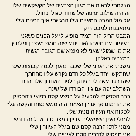
הצלחתי לראות את מגוון הצבעים של הקשקשים שלו
זה היה שילוב יפיפה של שחור סגול וכחול.
אל מול המבט המאיים שלו הרגשתי איך הפנים שלי
מתאבנות למבט ריק
המבט הריק הזה תמיד מופיע לי על הפנים כשאני
בעימות עם מישהו (אני יודע שזה ממש מעצבן ומלחיץ
את מי שמולי שאני לא מוציא שם תגובה רגשית
במצבים כאלה).
משכתי את הפוני שלי שכבר נהפך לכמה קבוצות שער
שהתקשו יחד בגלל כל הדם נקרש עליו מהחתך
שהדרקון עשה לי בזינוק הלפני האחרון שלו. הדם
השתלב יפה עם גוון הבורדו של שערי.
כבר הספקתי להפעיל על הפצע קסם רפואי שהפסיק
את הדימום אך עדיין האיזור היה ממש נפוח והקשה עליי
לפקוח את העין הימנית שלי.
למזלי העין השמאלית עדיין במצב טוב אבל זה דורש
ממני לרכז הרבה קסם שם בגלל העיוורון שלי.
אני מפסיק להזרים קסם לעיניים שלי.