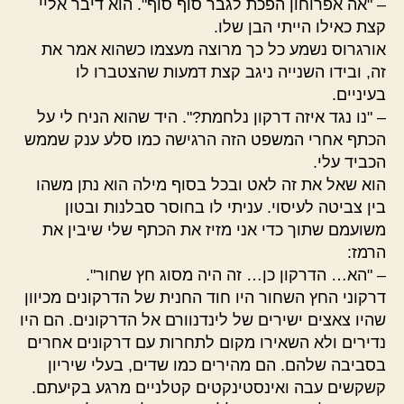
– "אה אפרוחון הפכת לגבר סוף סוף". הוא דיבר אליי
קצת כאילו הייתי הבן שלו.
אורגרוס נשמע כל כך מרוצה מעצמו כשהוא אמר את
זה, ובידו השנייה ניגב קצת דמעות שהצטברו לו
בעיניים.
– "נו נגד איזה דרקון נלחמת?". היד שהוא הניח לי על
הכתף אחרי המשפט הזה הרגישה כמו סלע ענק שממש
הכביד עלי.
הוא שאל את זה לאט ובכל בסוף מילה הוא נתן משהו
בין צביטה לעיסוי. עניתי לו בחוסר סבלנות ובטון
משועמם שתוך כדי אני מזיז את הכתף שלי שיבין את
הרמז:
– "הא… הדרקון כן… זה היה מסוג חץ שחור".
דרקוני החץ השחור היו חוד החנית של הדרקונים מכיוון
שהיו צאצים ישירים של לינדנוורם אל הדרקונים. הם היו
נדירים ולא השאירו מקום לתחרות עם דרקונים אחרים
בסביבה שלהם. הם מהירים כמו שדים, בעלי שיריון
קשקשים עבה ואינסטינקטים קטלניים מרגע בקיעתם.