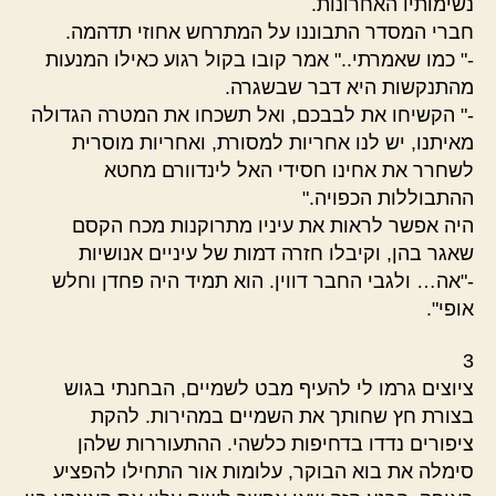
נשימותיו האחרונות.
חברי המסדר התבוננו על המתרחש אחוזי תדהמה.
-" כמו שאמרתי.." אמר קובו בקול רגוע כאילו המנעות
מהתנקשות היא דבר שבשגרה.
-" הקשיחו את לבבכם, ואל תשכחו את המטרה הגדולה
מאיתנו, יש לנו אחריות למסורת, ואחריות מוסרית
לשחרר את אחינו חסידי האל לינדוורם מחטא
ההתבוללות הכפויה."
היה אפשר לראות את עיניו מתרוקנות מכח הקסם
שאגר בהן, וקיבלו חזרה דמות של עיניים אנושיות
-"אה… ולגבי החבר דווין. הוא תמיד היה פחדן וחלש
אופי".
3
ציוצים גרמו לי להעיף מבט לשמיים, הבחנתי בגוש
בצורת חץ שחותך את השמיים במהירות. להקת
ציפורים נדדו בדחיפות כלשהי. ההתעוררות שלהן
סימלה את בוא הבוקר, עלומות אור התחילו להפציע