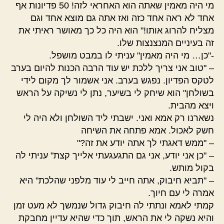
מי היה מאמין שאתה הוא האחראי לזה! 50 פדיונות אף
אחד לא ראה אחד כזה ואז אתה גם מוצא אחד וגם
מצליח להרוג אותו!" הוא היה כל כך מאושר ראיתי את
זה בעיניים המנצנצות שלו.
-"כן… מי היה מאמין" עניתי לו במבט מושפל.
– "טוב אני צריך ללכת יש עוד הרבה הכנות להיום בערב
לטקס הפדיון. נפגש בערב. אני אשמור לך מקום לידי
בשולחן" הוא שיחק לי בשיער, נתן לי נשיקה על הראש
ויצא מהבית.
נשארנו רק אמא ואני. ישבתי ליד השולחן ולא היה לי
חשק לאכול. אמא פתחה את השיחה
– "ממש דאגתי לך אתה יודע את זה?"
– "כן אני יודע, אני גם התגעגעתי אלייך קצת" עניתי לה
בקול מותש.
– "תביא חיבוק, אתה חייב לי עוד מלפני שהלכת" היא
אמרה לי עם חיוך.
קמתי לאמא ונתתי לה חיבוק גדול שנמשך לא מעט זמן
והיא נשקה לי את הראש, תוך כדי שהיא עדיין מחבקת