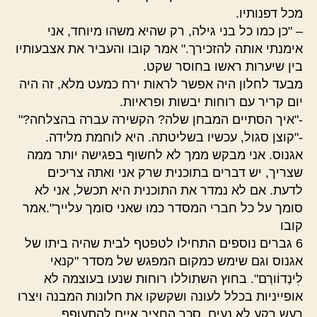
מכל דפנותיו.
– "כן כמו כל בני גילה, רק שהיא משהו מיוחד, אני
אימנתי אותה להזכירך." אמר קובו והעביר את אצבעותיו
בין שיערות ראשו בחוסר שקט.
מבעד לחלון היה אפשר לראות ירח כמעט מלא, זה היה
יום קריר עם רוחות יבשות ופראיות.
-"איך הסתיים המבחן שלה? הקשירה עברה בהצלחה?"
-"קוצן סגול, עכשיו בשליטתה. היא לוחמת מלידה.
אגנוס. אני מבקש ממך לא לחשוף בפגישה יותר ממה
שצריך, יש דברים בתוכנית שרק אני ואתה צריכים
לדעת. אם לא נמדר את התוכנית היא תכשל, אני לא
סומך על כל חברי המסדר כמו שאני סומך עלייך".אמר
קובו
6 גברים נוספים התחילו לטפטף לבית שהיה ביתו של
אגנוס וגם שימש כמקום המפגש של מסדר "קנאי
לִינְדוֹורְם". בחוץ השתוללו רוחות שנעו בעוצמה לא
אופייניות בכלל לעונה ושקשקו את חלונות המבנה ויצרו
רעש רקע לא נעים, סכך החציר איים להתעופף