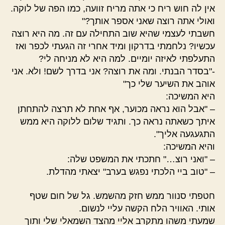
אין לה חוש ריח כי אתה מריח זוועה, כמו הפה של לוקה.
ואולי אתה רוצה שאני אספר אותך?"
חשבתי לעצמי שהיא שוב התחילה עם זה. מה היא רוצה
עכשיו? נלחמתי בדרקון ומיד אחרי זה הגעתי לכפר ואז
התעלפתי לאיזה יומיים. למה היא לא מניחה לי?
-"בסדר הבנתי. ומה את רוצה? אני בדרך לשם! ולא. אני
אוהב את השיער שלי כך"
היא המשיכה:
– "אבל הוא נראה מכוער, אף אחת לא תרצה להתחתן
איתך כשאתה נראה כך. ותגיד שלום ללוקה היא ממש
התגעגעה אליך".
והיא המשיכה:
– "ואני רוצ…" חתכתי את המשפט שלה:
– "טוב ביי הלכתי נפגש בערב" יצאתי מהדלת.
חטפתי סנוור ממש חזק מהשמש. גל של חום שטף
אותי. האוויר הלח הקשה עליי לנשום.
שמעתי משהו מתקרב אליי מהצד השמאלי שלי ותוך