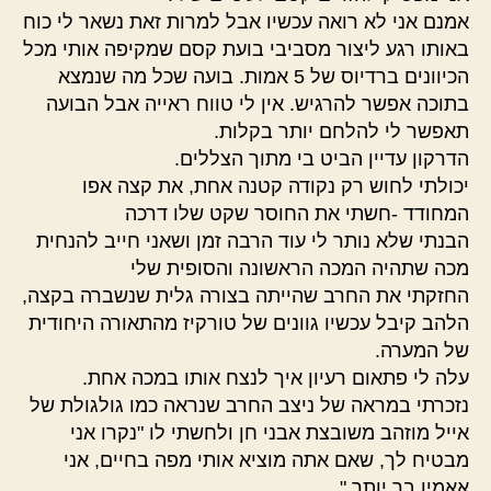
אמנם אני לא רואה עכשיו אבל למרות זאת נשאר לי כוח
באותו רגע ליצור מסביבי בועת קסם שמקיפה אותי מכל
הכיוונים ברדיוס של 5 אמות. בועה שכל מה שנמצא
בתוכה אפשר להרגיש. אין לי טווח ראייה אבל הבועה
תאפשר לי להלחם יותר בקלות.
הדרקון עדיין הביט בי מתוך הצללים.
יכולתי לחוש רק נקודה קטנה אחת, את קצה אפו
המחודד -חשתי את החוסר שקט שלו דרכה
הבנתי שלא נותר לי עוד הרבה זמן ושאני חייב להנחית
מכה שתהיה המכה הראשונה והסופית שלי
החזקתי את החרב שהייתה בצורה גלית שנשברה בקצה,
הלהב קיבל עכשיו גוונים של טורקיז מהתאורה היחודית
של המערה.
עלה לי פתאום רעיון איך לנצח אותו במכה אחת.
נזכרתי במראה של ניצב החרב שנראה כמו גולגולת של
אייל מוזהב משובצת אבני חן ולחשתי לו "נקרו אני
מבטיח לך, שאם אתה מוציא אותי מפה בחיים, אני
אאמין בך יותר."