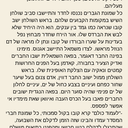
מעליהם.
כל שמונת הגברים נכנסו לחדר והתיישבו סביב שולחן
השיש במקומות הקבועים שלהם. בראש השולחן ישב
קובו שנראה כמו גמד בין ענקים, הוא היה היחיד שלא
לבש את הברדס שלו. אור הירח שחדר מבחוץ נפל
בעדינות על שערו הבורדו של קובו ונתן לו מראה של דם
הנוזל מראשו. לצדו משמאל התיישב אגנוס. מימינו
בפינה החבר דאגמר, בפאה השמאלית ישבו החברים
ואדיק הצעיר בחבורה, קאדמן בעל הפנים החרושות
קמטים ונאקיה עם הצלקת האופינית שלו. בראש
השולחן ממול ישוב החבר דווין, אדם צנום בעל שיער
שחור כפחם ועיניים בצבע כחול של ים, עיניים לחלון
של ים פנימי שהיה סוער היום. בפאה הנגדית ישובים
החברים פאבו בעל הכרס העבה ואיוואן שאת מימדיו אי
אפשר לפספס.
-"לעמוד כולם" קרא קובו בקול סמכותי, כל שמונת חברי
המסדר עמדו והבינו שזה הזמן לדקלם את השבועה,
שהתרגלו לדקלם בטון חרישי ומהפנט בתיאום מושלם,