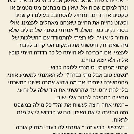
-" אני יודע שזה נשמע משוגע, אבל בואי נעזוב את הכפר
ונלך למקום שכוח אל, שאין בו מבחנים מטומטמים או
טקסים או הורים, ונתחיל להסתובב בעולם רק שנינו
ופשוט נחייה את החיים שאנחנו מאחלים לעצמנו, אולי
בסוף נקים כפר משלנו!" אמרתי בשטף של מילים שלא
הותיר לי אוויר. לא רציתי להתמודד עם ההשלכות של
מה שאמרתי, חיפשתי את המקום הכי קרוב לקבור
לעצמי. אם הבריכה לא הייתה כל כך רדודה הייתי קופץ
אליה ולא יוצא בחיים.
קמתי ממקומי, סימנתי ללוקה לבוא.
"נשמע טוב אבל מתי נברח?" לא האמנתי למשמע אוזני.
מהמחשבה שהזיתי את מה שהיא אמרה פשוט המשכתי
בלי להתייחס, עד שהרגשתי את היד שלה על זרועי.
הראייה התחילה לחזור אליי שוב.
– "מתי אתה רוצה לעשות את זה?" כל מילה במשפט
הזה החזירה לי את האיזון והרוגע הדרוש לי על מנת
לראות.
– "עכשיו!, ברגע זה! " אמרתי לה בעודי מחזיק אותה