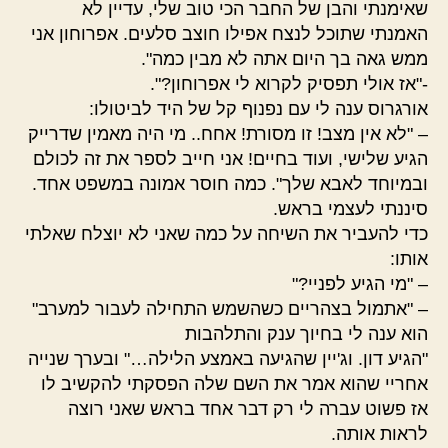
שאימנתי והבן של החבר הכי טוב שלי, עדיין לא
האמנתי שתוכל לנצח אפילו חוצב סלעים. אפרוחון אני
ממש גאה בך היום אתה לא מבין כמה".
-"אז אולי תפסיק לקרוא לי אפרוחון?".
אורגרוס ענה לי עם נפנוף קל של היד לביטולו:
– "לא אין מצב! זו מסורת! אחח.. מי היה מאמין שדרייק
הגיע שלישי, ועוד בחיים! אני חייב לספר את זה לכולם
ובמיוחד לאבא שלך". כמה חוסר אמונה במשפט אחד.
סיננתי לעצמי בראש.
כדי להעביר את השיחה על כמה שאני לא יוצלח שאלתי
אותו:
– "מי הגיע לפניי?"
– "אתמול בצהריים כשהשמש התחילה לעבור למערב"
הוא ענה לי בחיוך ענק והתלהבות
"הגיע דון. וג'יין שהגיעה באמצע הלילה…" ובערך שנייה
אחריי שהוא אמר את השם שלה הפסקתי להקשיב לו
אז פשוט עברה לי רק דבר אחד בראש שאני רוצה
לראות אותה.