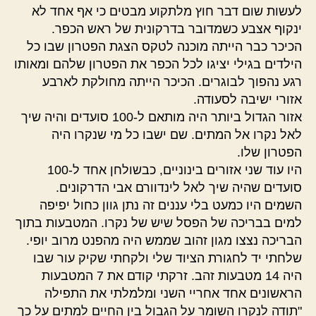
לעשות שום דבר חוץ מלתקוע מבטים כי אף אחד לא
ינקוף אצבע כשמדובר בדרקונית של ראש הכפר.
הכיכר כבר הייתה מוכנה לטקס הצגת הפטרון שבו כל
הילדים בגילי יציגו לכל הכפר את הפטרון שלהם ומאותו
רגע נהפוך לבוגרים. הכיכר הייתה מחולקת לארבע
אזורי ישיבה לסעודה.
אזור הגדול ביותר היה מותאם ל-100 סועדים והיה שיך
לאל נקרו אל המתים. שם ישבו כל מי שנקרו היה
הפטרון שלו.
היו עוד שני אזורים בינוניים, כבשולחן אחד ל-100
סועדים שהיה שיך לאל לינדוורם אבי הדרקונים.
השמים היו כמעט בלי עננים זה נתן גוון כחול יפיפה
למים בבריכה של הפסל שיש של נקרו. המטבעות בתוך
הבריכה נצצו מגון זהוב שממש היה מהפנט מרוב יופי.
שלחתי יד לחגורת הציוד שלי ולקחתי שקיק עור שבו
היה 14 מטבעות זהב. זרקתי קודם את 7 המטבעות
הראשונים אחד אחריי השני ומלמלתי את התפילה
"תודה לנקרו השומר על הגבול בין החיים למתים על כך