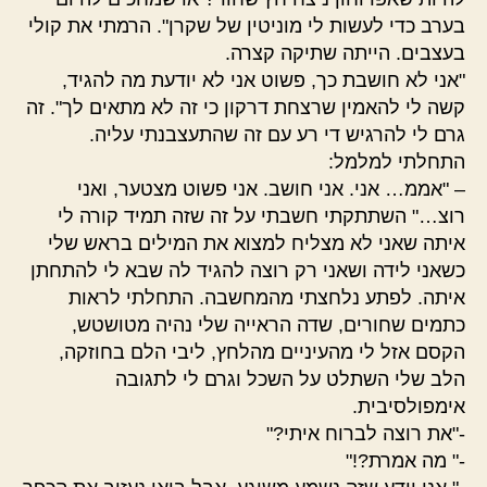
בערב כדי לעשות לי מוניטין של שקרן". הרמתי את קולי
בעצבים. הייתה שתיקה קצרה.
"אני לא חושבת כך, פשוט אני לא יודעת מה להגיד,
קשה לי להאמין שרצחת דרקון כי זה לא מתאים לך". זה
גרם לי להרגיש די רע עם זה שהתעצבנתי עליה.
התחלתי למלמל:
– "אממ… אני. אני חושב. אני פשוט מצטער, ואני
רוצ…" השתתקתי חשבתי על זה שזה תמיד קורה לי
איתה שאני לא מצליח למצוא את המילים בראש שלי
כשאני לידה ושאני רק רוצה להגיד לה שבא לי להתחתן
איתה. לפתע נלחצתי מהמחשבה. התחלתי לראות
כתמים שחורים, שדה הראייה שלי נהיה מטושטש,
הקסם אזל לי מהעיניים מהלחץ, ליבי הלם בחוזקה,
הלב שלי השתלט על השכל וגרם לי לתגובה
אימפולסיבית.
-"את רוצה לברוח איתי?"
-" מה אמרת?!"