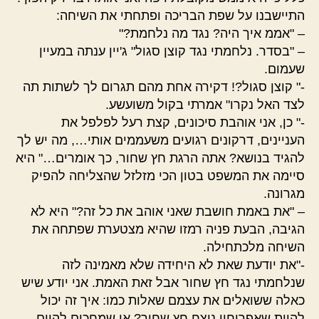
התיישבנו על שפת הבריכה ופתחתי את השיחה:
– "אממ איך היה? נגד מה נלחמת?"
– "בסדר. נלחמתי נגד קוצן סגול" ג'יין ענתה במעיין
שעמום.
-" קוצן סגול?! דקירה אחת מהם תגרום לך לשתות תה
לצד האל נקרו" אמרתי בקול משועשע.
-" כן, אני אוהבת סיכונים, קצת רעל לפלפל את
העניינים, דרקונים רגועים משעממים אותי…, מה יש לך
להגיד בנושא? אתה הרגת חץ שחור, כך אומרים…" היא
סיימה את המשפט בטון הכי מזלזל שהצליחה להפיק
מגרונה.
– "את באמת חושבת שאני אוהב את כל זה?" היא לא
הגיבה, הבעת פניה רמזו שהיא מצטערת שפתחה את
השיחה מלכתחילה.
-"את יודעת שאת לא היחידה שלא מאמינה לזה
שנלחמתי נגד חץ שחור אבל זאת האמת. אני יודע שיש
כאלה ששואלים את עצמם שאלות כמו: איך זה יכול
להיות שאפרוחון ניצח חץ שחור? או שמחכים להיום