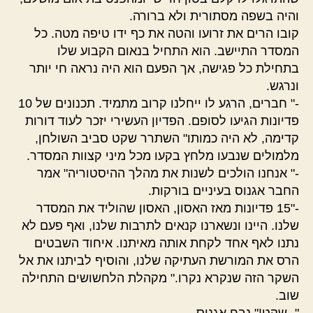
והיה בשפה מסתורית ולא ברורה.
קובו הרים את זרועו והטה את כף ידו טיפה מטה. כל
המסדר התיישב. הוא התחיל בנאום הקבוע שלו
בתחילת כל פגישה, אך הפעם הוא היה נראה חי יותר
ונרגש.
-" חברים, הרגע לו ייחלנו קרוב מתמיד. תכנונים של 10
פדיונות הגיעו לסופם. הפדיון העשירי יזכר לעוד דורות
קדימה, לא היה כמותו" השתרר שקט סביב השולחן,
מלמולים שנבעו מלחץ בקעו מכל מיני קצוות המסדר.
-" אנחנו הולכים לשנות את מהלך ההיסטוריה" אמר
החבר אגנוס בעיניים בורקות.
-"15 פדיונות מאז האסון, האסון שהוליד את המסדר
שלנו. היינו ונשארנו קנאים לתרבות שלנו, ואף פעם לא
נתנו לאף אחד לקחת אותה מאיתנו. איחוד השבטים
הרס את המורשת העתיקה שלנו, והוסיף לביתנו את אל
השקר הזה שנקרא נקרו." מקהלת הלחשושים התחילה
שוב.
"- שקט!" נבח אגנוס.