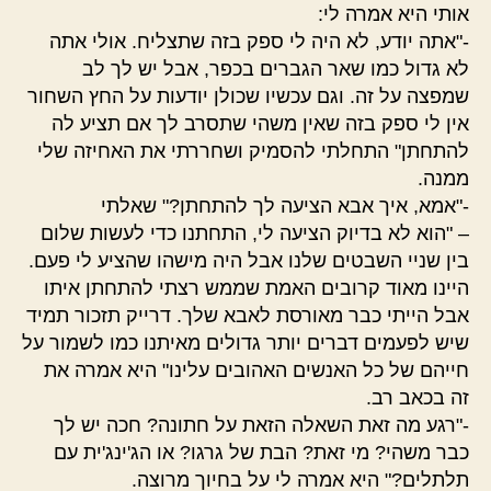
אותי היא אמרה לי:
-"אתה יודע, לא היה לי ספק בזה שתצליח. אולי אתה
לא גדול כמו שאר הגברים בכפר, אבל יש לך לב
שמפצה על זה. וגם עכשיו שכולן יודעות על החץ השחור
אין לי ספק בזה שאין משהי שתסרב לך אם תציע לה
להתחתן" התחלתי להסמיק ושחררתי את האחיזה שלי
ממנה.
-"אמא, איך אבא הציעה לך להתחתן?" שאלתי
– "הוא לא בדיוק הציעה לי, התחתנו כדי לעשות שלום
בין שניי השבטים שלנו אבל היה מישהו שהציע לי פעם.
היינו מאוד קרובים האמת שממש רצתי להתחתן איתו
אבל הייתי כבר מאורסת לאבא שלך. דרייק תזכור תמיד
שיש לפעמים דברים יותר גדולים מאיתנו כמו לשמור על
חייהם של כל האנשים האהובים עלינו" היא אמרה את
זה בכאב רב.
-"רגע מה זאת השאלה הזאת על חתונה? חכה יש לך
כבר משהי? מי זאת? הבת של גרגו? או הג'ינג'ית עם
תלתלים?" היא אמרה לי על בחיוך מרוצה.