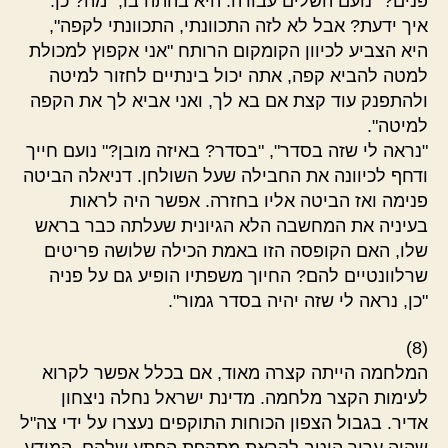
פנים?" נועם השלים עבורה. היא בהתה בו, "מה? כן.
איך ידעת? אבל לא לזה התכוונתי, התכוונתי לקפה",
היא הצביע לכיוון הקומקום הרותח "אני אקפוץ למכולת
למטה להביא קפה, אתה יכול בינתיים לחזור למיטה
ולהתפנק עוד קצת אם בא לך, ואני אביא לך את הקפה
למיטה".
"נראה לי שזה בסדר", "בסדר? באיזה מובן?" נועם חייך
ודחף לכיוונה את החבילה שעל השולחן. דניאלה הביטה
פנימה ואז הביטה אליו בחזרה. אפשר היה לראות
בעיניה את המחשבה הלא הגיונית שעלתה כבר בראש
שלו, האם הקופסה הזו באמת הכילה שלושה פריטים
שרלוונטיים להם? החיוך משפתיו הופיע גם על פניה
"כן, נראה לי שזה יהיה בסדר גמור".
(8)
המלחמה הייתה קצרה מאוד, אם בכלל אפשר לקרוא
לעימות הקצר מלחמה. מדינת ישראל נחלה ניצחון
אדיר. בגבול הצפון הכוחות התוקפים נעצרו על ידי צה"ל