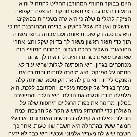
היום בבוקר החורף המחורבן החליט להתחיל והיא
התעוררה עם גב חצי תפוס מהקור והרצפה הקפואה
הציקה לרגליים שלה כי היא גרה בשכירות בפאקינג
ירושלים ואין לה שקל להשקיע בדירה המחורבנת הזו כי
היא גם ככה רק שוכרת אותה ועם עבודה בחצי משרה
תוך כדי תואר ראשון נשאר לך בדיוק שקל וחצי אחרי
ההוצאות. השליח כחכח בגרונו בכחכוח המזויף הזה
שאנשים עושים כשהם רוצים להראות לך שהם
מכחכחים בגרון. היא הופתעה לגלות שהיא עוד לא
חתמה על הפנקס. היא מיהרה לחתום והחזירה את
הפנקס לידיו. הוא נתן לה את הקופסא, שהיתה קלה
ובערך בגודל של קופסת נעליים, והסתובב ללכת. היא
מלמלה תודה וסגרה את הדלת. היא הלכה והתיישבה
בסלון, מרימה את כפות הרגליים היחפות שלה על
השולחן כדי להתרחק מהשיש הקר של הרצפה. כמה
חבילות כאלו היא קיבלה בחודשים האחרונים, ארבע?
חמש? שש? בהתחלה היא חשבה שזו טעות, אחר כך
חשבה שיש לה מעריץ אלמוני ועכשיו היא כבר לא ידעה