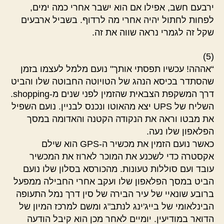
ירבעם חשב, אפילו אם הוא ישבר אחרי כמה ימים,
לפחות לחתול יהיה אחרי מה לרדוף. בשביל ארבעים
שקל זה לגמרי נראה שווה את זה.
(5)
“אההה! עכשיו תפסתי אותך" נועם מלמל לעצמו בזמן
שהסתדר בכיסא הנהג של הטויוטה החבוטה שלו והביט
דרך המשקפת הצבאית שהזמין לפני שנים מ-shopping.
השליח של UPS יצא מהאוטו ונכנס לבניין. נועם השפיל
את מבטו וראה את הנקודה הקטנה והאדומה במסך
הפלאפון שלו נעה.
כאשר נועם הזמין את מכשיר ה-GPS הוא שילם
אקסטרה כדי לשכנע את המוכר לארוז את המכשיר
עובד ועם סוללות טעונות. מהכורסא בסלון שלו נועם
הביט במסך הפלאפון שלו ועקב אחרי החבילה ממפעל
ברובע שונאיי של עיר הבירה של סין דרך נמל התעופה
הבינלאומי של בייג'ינג לנתב"ג ומשם למרכז המיון של
הדואר במודיעין. יומיים לאחר מכן הוא קיבל הודעה