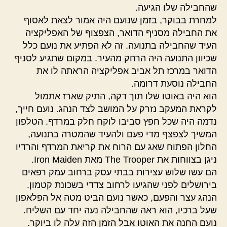
שהחבילה שלו הגיעה.
למחרת בבוקר, בזמן שנועם היה אמור לצאת לאסוף
את החבילה מסניף הדואר, הצפצוף של האפליקציה
העיד שהחבילה בתנועה. זה לא הפתיע את נועם כלל
שכיוון התנועה היה הרחק מהעיר. במקום שתגיע לסניף
הדואר במרכז תל אביב אפליקציה הראתה לו את
החבילה נוסעת דרומה.
הוא היה באוטו שלו תוך דקה, התיק שארז אתמול
לקראת המעקב נזרק על המושב לצד הנהג. נועם חייך,
נדמה היה שכל חפץ סביבו לוקח חלק במרדף. הטלפון
המשיך לצפצף מדי פעם ולהעיד שהמטרה בתנועה,
החלון הפתוח שאג עם הרוח את קריאת המרדף והרדיו
ניגן בצווחות את The Trooper מאת Iron Maiden.
הם עשו שלוש עצירות בבתי עסק ברחוב עמק רפאים
בירושלים לפני שהגיעו לרחוב צדדי בשכונת קטמון.
הנהג עצר והפעם, כאשר נועם הביט מטה אל הפלאפון
שעל ברכיו, הוא ראה שהחבילה נעה יחד עם השליח.
נועם החנה את האוטו אבל הזמן הזה עלה לו ביוקר.