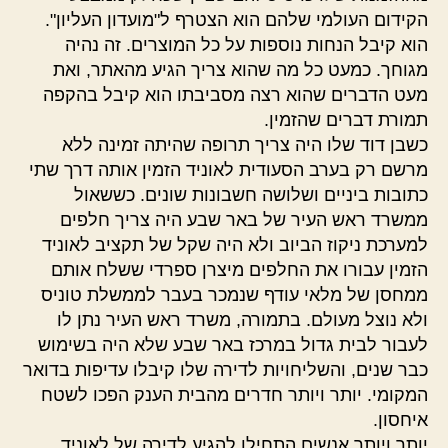
הקידום העולמי שלהם הוא הצטרף ל"מועדון העליון".
הוא קיבל הנחות נוספות על כל המוצרים. זה נהיה
מגוחך. כמעט כל מה שהוא צריך הגיע מהאתר, ואת
מעט הדברים שהוא רצה מסביבתו הוא קיבל בהקפה
תמורת דברים שהזמין.
כשבן דוד שלו היה צריך תרופה שהיתה זמינה ללא
מרשם רק בערב הסעודית לאוניד הזמין אותה דרך שתי
כתובות ביניים ושלושה חשבונות שונים. כששאול
ממשרד ראש העיר של באר שבע היה צריך חלפים
למערכת ניקוז הביוב ולא היה שקל של תקציב לאוניד
הזמין עבורו את החלפים מיצרן ספרדי ששלח אותם
ממחסן של מלאי עודף שנמכר בעבר לממשלת טוניס
ולא נוצל מעולם. בתמורה, משרד ראש העיר נתן לו
לעבור לבית גדול במרכז באר שבע שלא היה בשימוש
כבר שנים, והשליחויות לדירה שלו קיבלו עדיפות בדואר
המקומי. יותר ויותר חדרים מהבית הענק הפכו לשטח
איחסון.
יותר ויותר אנשים התחילו להגיע לדירה של לאוניד