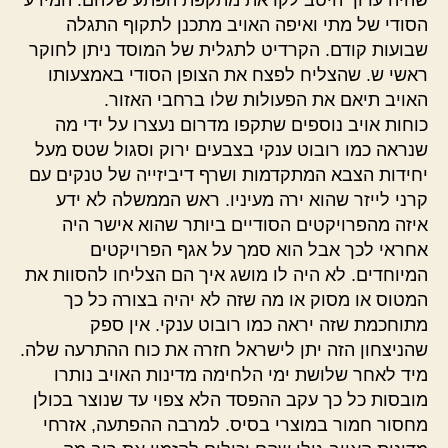
שהיה ערוך היטב לקראת מתקפת הפתע שלהם. המידע
הסודי של מתי ואיפה האויב מתכנן לתקוף התגלה
שבועות קודם. הקרדיט לתגלית של המוסד ניתן לחוקר
ראשי ש. שהצליח לפצח את הצופן הסודי באמצעותו
האויב תיאם את הפעולות שלו ברחבי האזור.
כוחות אויב נוספים שתקפו מדרום נעצרו על ידי מה
שנראה כמו רובוט ענקי בצבעים ירוק וסגול שטס מעל
יחידות הצבא המתקדמות ושרף דיביזייה של טנקים עם
קרני לייזר שהוא ירה מעיניו. ראש הממשלה לא ידע
איזה מהפרויקטים הסודיים ביותר שהוא אישר היה
אחראי לכך אבל הוא סמך על אגף הפרויקטים
המיוחדים. לא היה לו מושג איך הם הצליחו להסוות את
המטוס או מסוק או מה שזה לא יהיה בצורה כל כך
מתוחכמת שזה יראה כמו רובוט ענקי. אין ספק
שהניצחון הזה יתן לישראל חזרה את כוח ההתרעה שלה.
מיד לאחר שלושת ימי הלחימה מדינות האויב נותרו
מובסות כל כך עקב ההפסד הלא צפוי עד שנוצר בכולן
מחסור חמור במוצרי בסיס. למרבה ההפתעה, אזרחי