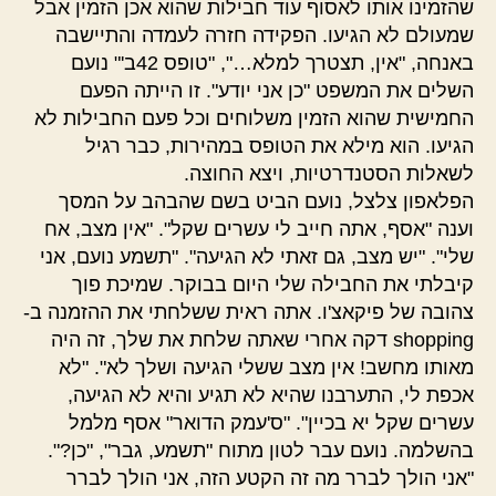
שהזמינו אותו לאסוף עוד חבילות שהוא אכן הזמין אבל
שמעולם לא הגיעו. הפקידה חזרה לעמדה והתיישבה
באנחה, "אין, תצטרך למלא…", "טופס 42ב'" נועם
השלים את המשפט "כן אני יודע". זו הייתה הפעם
החמישית שהוא הזמין משלוחים וכל פעם החבילות לא
הגיעו. הוא מילא את הטופס במהירות, כבר רגיל
לשאלות הסטנדרטיות, ויצא החוצה.
הפלאפון צלצל, נועם הביט בשם שהבהב על המסך
וענה "אסף, אתה חייב לי עשרים שקל". "אין מצב, אח
שלי". "יש מצב, גם זאתי לא הגיעה". "תשמע נועם, אני
קיבלתי את החבילה שלי היום בבוקר. שמיכת פוך
צהובה של פיקאצ'ו. אתה ראית ששלחתי את ההזמנה ב-
shopping דקה אחרי שאתה שלחת את שלך, זה היה
מאותו מחשב! אין מצב ששלי הגיעה ושלך לא". "לא
אכפת לי, התערבנו שהיא לא תגיע והיא לא הגיעה,
עשרים שקל יא בכיין". "ס'עמק הדואר" אסף מלמל
בהשלמה. נועם עבר לטון מתוח "תשמע, גבר", "כן?".
"אני הולך לברר מה זה הקטע הזה, אני הולך לברר