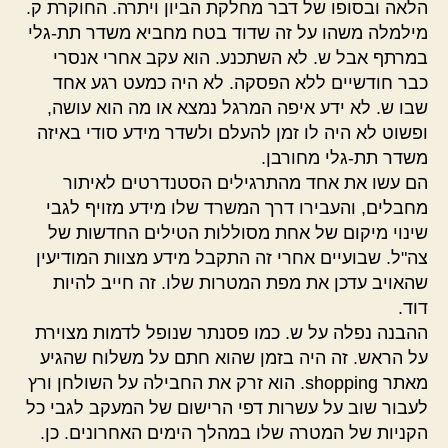
הלאה ובסופו של דבר מחלקת הביון ויתרה. החוקרת ק.
מילמלה משהו על זה שדוד בטח מחביא משדר תת-גלי
במרתף אבל ש. לא השתכנע. הוא עקב אחרי אנסרי
כבר חודשיים ללא הפסקה. לא היה כמעט רגע אחד
שבו ש. לא ידע איפה המרגל נמצא או מה הוא עושה,
ופשוט לא היה לו זמן להעלם ולשדר מידע סודי באיזה
משדר תת-גלי מחורבן.
הם עשו את אחד מהתרגילים הסטנדרטים לאיתור
מחבלים, והעבירו דרך המשרד שלו מידע מזויף לגבי
שינוי מיקום של אחת מסוללות הטילים החדשות של
צה"ל. שבועיים אחרי זה התקבל מידע מצוות המודיעין
שהאויב עדכן את מפת המטרות שלו. זה חייב להיות
דוד.
ההבנה נפלה על ש. כמו פסנתר שנופל לדמות מצוירת
על הראש. זה היה בזמן שהוא חתם על משלוח שהגיע
מאתר shopping. הוא זרק את החבילה על השולחן ורץ
לעבור שוב על עשרות דפי הרישום של המעקב לגבי כל
הקניות של המטרה שלו במהלך הימים האחרונים. כן.