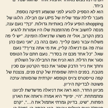
ביחד.
הוא לא הספיק להגיע לפני שנשמע דפיקה נוספת.
מעבר לדלת עמד שליח של UPS עם חבילה. הלוגו של
shopping הופיע עליה באותיות גדולות. "כן?" נועם ענה,
מנסה לחשוב אילו מההזמנות שלו היו אמורות להגיע
בזמן הקרוב, אולי זה משהו שדניאלה הזמינה. "יש לי פה
משלוח עבור נועם קליין". נועם בהה בו, "אני נועם כהן
וגרה פה גם דניאלה קליין, את מי אתה צריך?" נועם
שאל. "כל אחד מכם זה בסדר". נועם חתם על הטופס
וסגר את הדלת. הוא הניח את החבילה על השולחן
וחתך את נייר הדבק שסגר את כנפי הקרטון עם סכין
מטבח. בפנים היתה שפופרת של קרם פנים, צנצנת של
קפה טייסטרס צ'ויס וקופסא יוקרתית שהסוותה ערכה
פשוטה לבדיקת היריון.
מכיוון החדר, הוא ראה את דניאלה מדשדשת לכיוונו
ומתמתחת. "היי, יפיוף" היא אמרה וראתה את הארון
הפתוח, "שיט, בדיוק גמרתי אתמול את ה…", "קרם