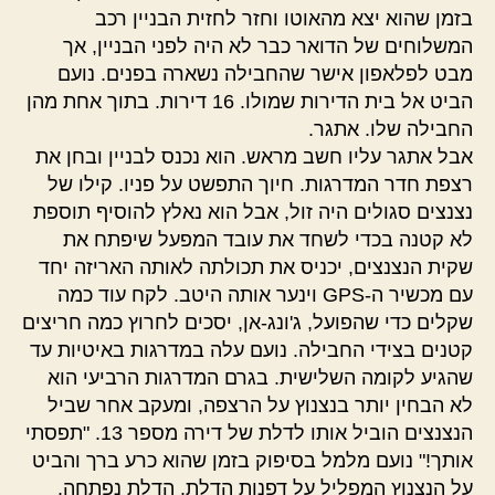
בזמן שהוא יצא מהאוטו וחזר לחזית הבניין רכב
המשלוחים של הדואר כבר לא היה לפני הבניין, אך
מבט לפלאפון אישר שהחבילה נשארה בפנים. נועם
הביט אל בית הדירות שמולו. 16 דירות. בתוך אחת מהן
החבילה שלו. אתגר.
אבל אתגר עליו חשב מראש. הוא נכנס לבניין ובחן את
רצפת חדר המדרגות. חיוך התפשט על פניו. קילו של
נצנצים סגולים היה זול, אבל הוא נאלץ להוסיף תוספת
לא קטנה בכדי לשחד את עובד המפעל שיפתח את
שקית הנצנצים, יכניס את תכולתה לאותה האריזה יחד
עם מכשיר ה-GPS וינער אותה היטב. לקח עוד כמה
שקלים כדי שהפועל, ג'ונג-אן, יסכים לחרוץ כמה חריצים
קטנים בצידי החבילה. נועם עלה במדרגות באיטיות עד
שהגיע לקומה השלישית. בגרם המדרגות הרביעי הוא
לא הבחין יותר בנצנוץ על הרצפה, ומעקב אחר שביל
הנצנצים הוביל אותו לדלת של דירה מספר 13. "תפסתי
אותך!" נועם מלמל בסיפוק בזמן שהוא כרע ברך והביט
על הנצנוץ המפליל על דפנות הדלת. הדלת נפתחה.