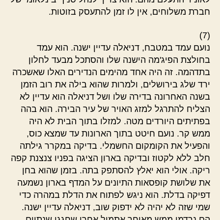
חברת משלוחים, אין לו זמן להתעסק בזוטות.
(7)
נועם עמד במטבח, דניאלה עדיין ישנה. הוא עמד
בחולצת הפיג'מה הישנה שלו והסתכל מבעד לחלון
בתדהמה. זה היה אחד מהימים הנדירים האלו שאשכרה
ירד שלג בירושלים, ולמרות שהוא בילה את רוב הזמן
בשנה האחרונה בדירה שלו ושל דניאלה הוא עדיין לא
הצליח להתרגל למזג האויר של עיר הבירה. הוא בהה
בפתיתים היורדים מטה. למזלו בתוך הבית לא היה
ממש קר. נועם חיטט בתוך הארונות עד שמצא כוס,
והפעיל את הקומקום החשמלי. בדיקה במקרר גילתה
חלב ללא לקטוז ובדיקה בארון הציגה בפניו צנצנת קפה
ריקה. אולי הוא יאלץ להסתפק בתה. בזמן שהוא בחן
את שלושת קופסאות התיונים על המדף בארון נשמעה
דפיקה בדלת. הוא ניגש לפתוח את הדלת במהרה כדי
שמי שזה לא יהיה לא ידפוק שוב, דניאלה עדיין ישנה.
הם נרדמו ממש מאוחר אתמול אחרי שחגגו שנתיים