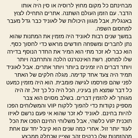
מבחינתם כל מקום מחוץ לרוסיה או סין היה אותו
הדבר. עם הזמן העולם השתנה. אתרים התחילו לצוץ
באנגלית, אבל מגוון היכולות של לאוניד כבר גדל מעבר
למחסום השפה.
במשך שנים רבות לאוניד היה מזמין את המתנות שהוא
נתן לחברים ומשפחה חודשים מראש כדי לחסוך כסף.
הוא כבר לא זכר מתי הוא המיר את החדר הנוסף בדירה
שלו למחסן. רשת האינטרנט הלכה והתרחבה ויותר
ויותר דברים היו זמינים ביותר ויותר אתרים. אבל לאוניד
תמיד היה צעד אחד קדימה. מגלה חלקים של האתר
לפני שהם פורסמו לגישה פומבית. הוא היה מזמין כמעט
כל דבר שמצא חן בעיניו, הכל היה כל כך זול, זה היה
מגוחך לא להזמין דברים. בשלב מסוים הוא צבר
מספיק נקודות כדי להפוך ללקוח VIP והמשלוחים הפכו
להיות בחינם. לאוניד לא זכר שהוא אי פעם נרשם לאיזו
תוכנית VIP כלשהי, אבל משלוחי החינם הפכו את הכל
לעוד יותר זול. אחרי כמה שנים הוא קיבל יחד עם אחת
מההזמנות שלו כרטיס זהב שציין שכחלק ממבצע