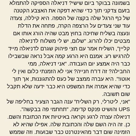
בשמונה בבוקר ביום שישי? דניאלה הספיקה להתמלא
בזעם צדקני תוך כדי שהיא דפקה את האצבע הקטנה
של כף הרגל שלה בקצה של הספה. היא קיללה, צעדה
עוד שני צעדים על הרצפה הקרה, פתחה את הדלת
ונעצה בשליח שחיכה בחוץ מבט שהיה הורג אותו אם
מבטים יכלו להרוג. "שלום, יש לי משלוח לדניאלה
קליין", השליח אמר עם חצי פיהוק שגרם לדניאלה מייד
להרגיש רע. אמנם היא הרגע קמה אבל נראה שבשבילו
כבר היה אמצע יום העבודה. "אני דניאלה, ממי
החבילה? זה דו"ח חנייה? אני לא הזמנתי כלום ואין לי
אוטו!". היא עברה ממצב של כעס להתגוננות, אך תוך
כדי שהיא אמרה את המשפט היא כבר ידעה שלא תקבל
שום תשובה.
"אני, ליטרלי, רק השליח" ענה הגבר הצעיר בחליפה של
UPS והושיט פנקס קדימה, "תחתמי פה בבקשה".
דניאלה עצרה לרגע וקראה באיטיות את הכתובת והשם.
כן. זה היה השם שלה והכתובת שלה. אפילו שהיא לא
הזמינה שום דבר מהאינטרנט כבר שבועות. וזה שממש