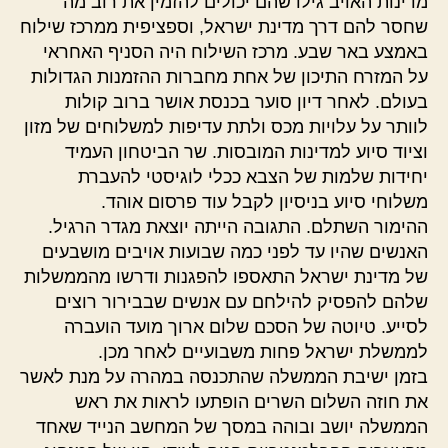
מדינות האויב גילו שהם יכולים להזמין את רוב מה
שחסר להם דרך מדינת ישראל, וספציפית ממרכז שילוח
באמצע באר שבע. מרכז השילוח היה הסניף האחראי
על המזרח התיכון של אחת מחברות ההזמנות הגדולות
בעולם. לאחר דיון סוער בכנסת אושר ברוב קולות
לוותר על עלויות מכס ולתת עדיפות למשלוחים של מזון
וציוד סיוע למדינות המובסות. שר הביטחון העמיד
יחידות שלמות של הצבא ככלי לוגיסטי להעברת
משלוחי סיוע בניסיון לקבל עוד פרסום אוהד.
ההימור השתלם. התגובה הייתה יוצאת מגדר הרגיל.
האנשים שהיו עד לפני כמה שבועות אויבים מושבעים
של מדינת ישראל התאספו להפגנות ודרשו מהממשלות
שלהם להפסיק להילחם עם אנשים שבבירור רוצים
לסייע. טיוטה של הסכם שלום ארוך מועד הועברה
לממשלת ישראל פחות משבועיים לאחר מכן.
בזמן ישיבת הממשלה שהתכנסה במהרה על מנת לאשר
את חוזה השלום השרים הופתעו לראות את ראש
הממשלה יושב ובוהה במסך של המחשב הנייד שאחד