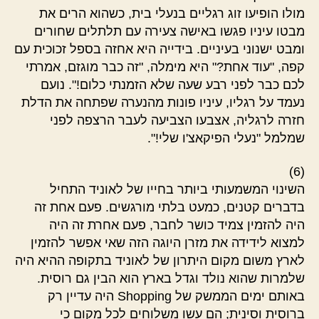
מולו הופיעו זוג רגליים בנעלי בית, כשהוא הרים את
מבטו עיניו פגשו באישה צעירה עם תלתלים שחורים
ומבט ישנוני בעיניים. בידייה היא אחזה בספל זכוכית עם
קפה, "עוד אחת?" היא מימלה, "זה כבר מוגזם, אמרתי
לכם כבר לפני רבע שעה שלא הזמנתי כלום!". נועם
נעמד על רגליו, עיניו פונות מהנערה שפתחה את הדלת
חזרה לרגליה, אצבעו הצביעה לעבר הרצפה לפני
שמלמל "נעלי הפיקאצ'ו שלי!".
(6)
השינוי המשמעותי ביותר בחייו של לאוניד התחיל
בדברים קטנים, כמעט בלתי מורגשים. פעם אחת זה
היה להזמין צמיד כושר לחבר, פעם אחרת זה היה
למצוא לידידה את מזרן היוגה הזה שאי אפשר להזמין
לארץ משום מקום היתרון של לאוניד בתקופה ההיא היה
שלמרות שהוא נולד וגדל בארץ הוא הבין גם רוסית.
באותם ימים הממשק של Shopping היה עדיין רק
ברוסית וסינית; הם עשו משלוחים לכל מקום כי