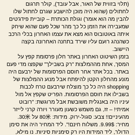
(תלוי בזווית של האור, אבל עובד), קולר תרגום
לחתולים (שהוא היה מוכן להישבע שגרם לחתול שלו
להבין מה הוא אומר) וגולת הכותרת – קוביית פידג'טים
שמעבירה את הזמן כל כך מהר שכל פעם שהוא שיחק
איתה באוטובוס הוא מצא את עצמו האחרון בכלי הרכב
כשהנהג רועם עליו שירד בתחנה האחרונה בקצה
היישוב.
בזמן השיטוט האחרון באתר חלון פרסומת קפץ על
המסך, אחת מההמלצות "רק בשבילך" שקפצו מדי פעם
באתר. בכל אתר אחר חוסם הפרסומות של ירבעם היה
מונע מהחלון הקטן להיפתח אבל מנוע ההמלצות של
shopping היה כל כך מוצלח שירבעם טרח לכבות
בשבילו את חוסם הפרסומות. הפריט שקפץ אל מול
עיניו היה באנגלית משובשת אבל מרוגשת: "רובוט
אמיתי! – זז, גם משמש כשעון מעורר ויורה קרני לייזר
מהעיניים!! צבע: סגול-ירוק. מידות: 80米 על 30米.
מחיר: 9.99$. משלוח חינם!". ליד המחיר היה את סימן
הדולר, ליד המידות היו רק סימניות סיניות. נו מילא,