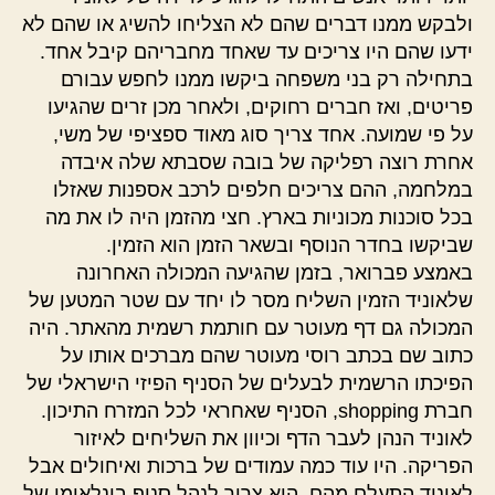
ולבקש ממנו דברים שהם לא הצליחו להשיג או שהם לא
ידעו שהם היו צריכים עד שאחד מחבריהם קיבל אחד.
בתחילה רק בני משפחה ביקשו ממנו לחפש עבורם
פריטים, ואז חברים רחוקים, ולאחר מכן זרים שהגיעו
על פי שמועה. אחד צריך סוג מאוד ספציפי של משי,
אחרת רוצה רפליקה של בובה שסבתא שלה איבדה
במלחמה, ההם צריכים חלפים לרכב אספנות שאזלו
בכל סוכנות מכוניות בארץ. חצי מהזמן היה לו את מה
שביקשו בחדר הנוסף ובשאר הזמן הוא הזמין.
באמצע פברואר, בזמן שהגיעה המכולה האחרונה
שלאוניד הזמין השליח מסר לו יחד עם שטר המטען של
המכולה גם דף מעוטר עם חותמת רשמית מהאתר. היה
כתוב שם בכתב רוסי מעוטר שהם מברכים אותו על
הפיכתו הרשמית לבעלים של הסניף הפיזי הישראלי של
חברת shopping, הסניף שאחראי לכל המזרח התיכון.
לאוניד הנהן לעבר הדף וכיוון את השליחים לאיזור
הפריקה. היו עוד כמה עמודים של ברכות ואיחולים אבל
לאוניד התעלם מהם. הוא צריך לנהל סניף בינלאומי של