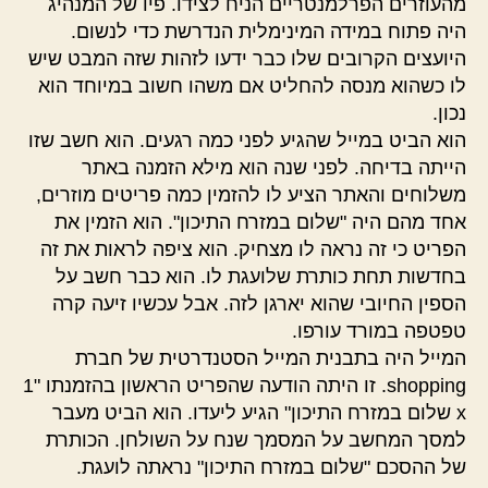
מהעוזרים הפרלמנטריים הניח לצידו. פיו של המנהיג
היה פתוח במידה המינימלית הנדרשת כדי לנשום.
היועצים הקרובים שלו כבר ידעו לזהות שזה המבט שיש
לו כשהוא מנסה להחליט אם משהו חשוב במיוחד הוא
נכון.
הוא הביט במייל שהגיע לפני כמה רגעים. הוא חשב שזו
הייתה בדיחה. לפני שנה הוא מילא הזמנה באתר
משלוחים והאתר הציע לו להזמין כמה פריטים מוזרים,
אחד מהם היה "שלום במזרח התיכון". הוא הזמין את
הפריט כי זה נראה לו מצחיק. הוא ציפה לראות את זה
בחדשות תחת כותרת שלועגת לו. הוא כבר חשב על
הספין החיובי שהוא יארגן לזה. אבל עכשיו זיעה קרה
טפטפה במורד עורפו.
המייל היה בתבנית המייל הסטנדרטית של חברת
shopping. זו היתה הודעה שהפריט הראשון בהזמנתו "1
x שלום במזרח התיכון" הגיע ליעדו. הוא הביט מעבר
למסך המחשב על המסמך שנח על השולחן. הכותרת
של ההסכם "שלום במזרח התיכון" נראתה לועגת.