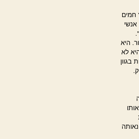
 חמים
אנשי
.
. היא
היא לא
 בגוון
ק.
ותו
נאותה