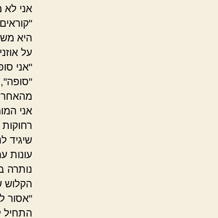
אני לא מ
"קוראים
היא משו
על אוזני
"אני סופ
"סופה",
מהאחרות
אני המו
רחוקות 
שיגיד ל
עונות עם
נותרה בה
הקלוש שי
"אסור ל
התחיל ל