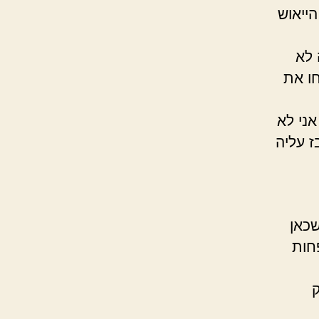
ייאוש
 לא
חו את
אני לא
ז עליה
שכאן
חות