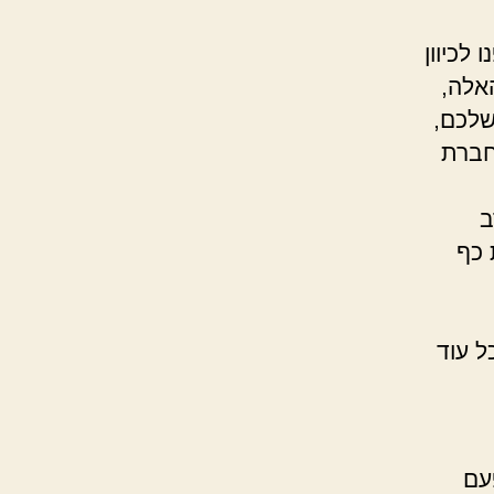
 לכיוון
האלה,
שלכם,
חברת
ב
 כף
ל עוד
עם