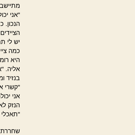
מתיישבת
"אני יכו
הנכון. כ
הציידים
יש לי ת
כמה צייד
היא רומ
אליה. "
בנזיד ו
"קשרי את
אני יכו
הנזק לא 
"תאכלי ו
שחררתי 