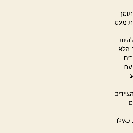
תומך
צת מעט
היות
 הלא
רים
עם
,
ציידים
ם
כאילו