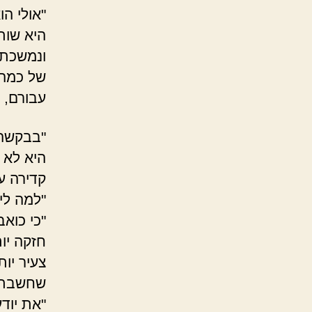
"אולי הו
היא שות
ונמשכת 
של כמה 
עבורם, ו
"בבקשה 
היא לא 
קדירה ע
"למה לי
"כי כואב
חזקה יו
צעיר יות
שחשבתי
"את יוד