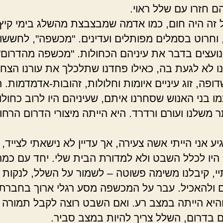
הם חזרו עם שלל ראוי.
 זה היה חום, כמו אדמה שמבצבצת מהשלג בימי קיץ
 וחרוט בסמלים מפותלים ועדינים. "מכשפה", לחששו 
ועצים בדבר את עיניהם הכחולות. "מכשפה מהדרום"
 לא לגעת בה, כאילו פחדנו שתלכלך את עורנו הצחור
ופה, זוג עיניים איומות וחלולות, זהובות-אדמדמות. 
ו בני האנוש שסחרנו איתם, שעיניהם היו לרוב כחולות
ר משלנו ועורם ורדרד. היא הייתה מיצורי הדרום הרחו
ע אני הייתי אשה צעירה, אך עדיין לא נישאתי לצייד,
י היו לכלל השבט ולא למדורת הבית שלי. יחד עם כמה
י, קיבלנו משימה פשוטה – לשמור על השלל, לנקות א
 ולהאכיל. עבר על המכשפה מסע רגלי ארוך בחברת
 והיא הייתה במצב רע. ואם השבט רוצה לקבל תמורה 
ם בדרום, השלל צריך להיות במצב סביר.