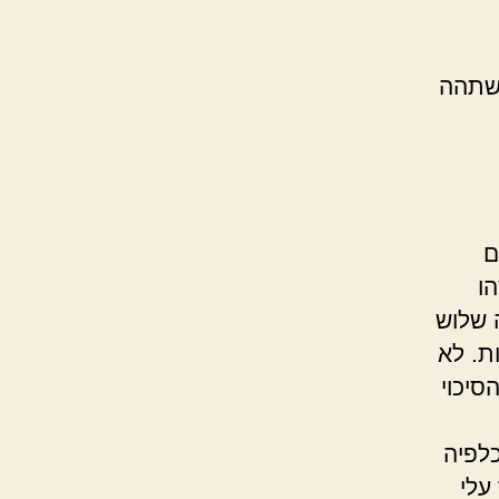
משתהה
ם
ו
 שלוש
ת. לא
סיכוי
כלפיה
עלי