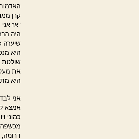
האדמות.
קרן ממנ
"אז אני
היה הרב
שיערה כ
היא מנס
שולטת ב
את מעט 
היא מתח
אני לבד
אמצא קס
כמוני וי
מכשפה.
דרומה, 