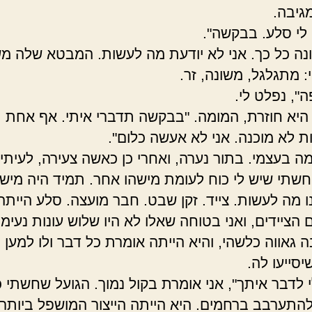
גיבה.
 לי סלע. בבקשה".
נה כל כך. אני לא יודעת מה לעשות. המבטא שלה 
י: מתגלגל, משונה, זר.
ה", נפלט לי.
 היא חוזרת, המומה. "בבקשה תדברי איתי. אף אחת
 לא מוכנה. אני לא אעשה כלום".
מה בעצמי. בתור נערה, ואחרי כן כאשה צעירה, לעיתי
חשתי שיש לי כוח לעומת מישהו אחר. תמיד היה מישה
נו מה לעשות. צייד. זקן שבט. חבר מועצה. סלע הייתה
 הציידים, ואני בטוחה שאלו לא היו שלוש עונות נעימו
 גאווה כלשהי, והיא הייתה אומרת כל דבר ולו למען ה
סייעו לה.
י לדבר איתך", אני אומרת בקול נמוך. הגועל שחשתי 
התערבב ברחמים. היא הייתה הייצור המושפל ביותר 