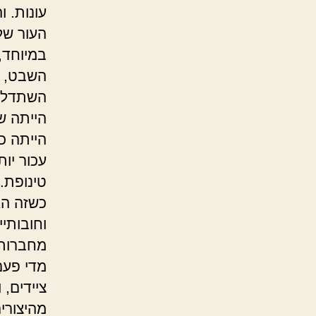
עונות. ו
העור של
במיוחד,
השבט, נ
השתדלנו
הייתה שד
הייתה כמ
עכור יות
טינופת.
כשזה הגי
וחובותי
מחברותי
מדי פעם
ציידים,
מהיצורי