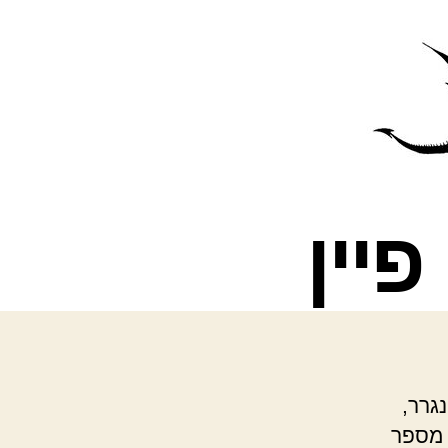
פרס
עינת
גרר,
 מספר