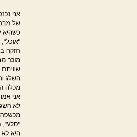
אני נכנ
של מבנה
כשהיא ש
"אוכל",
חזקה בא
מוכר מב
שוויתרו
השלג וה
מכלה הכ
אני אמו
לא השגי
מכשפה ר
"סלע", 
היא לא ד