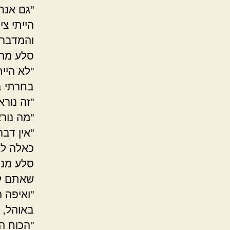
"גם אנחנ
הייתי צ
והמדברי
סלע מה
"לא היית
בחרתי ב
"זה נור
"מה נור
"אין דבר
כאלה לא
סלע מניד
שאתם לא
"ואיפה 
באוהל, 
"הכוח ה