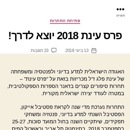
פר
תפריט
עינ
קטגוריות
פתיחת התחרות
פרס עינת 2018 יוצא לדרך!
על
13 ביוני 2018
23 תגובות
תאריך
פרס
פוסט
עינת
2018
האגודה הישראלית למדע בדיוני ולפנטסיה ומשפחתה
יוצא
של עינת פלג ז"ל מכריזות בזאת על "פרס עינת" –
לדרך!
תחרות סיפורים קצרים בז'אנר הספרות הספקולטיבית,
במטרה לעודד יצירה ישראלית מקורית.
התחרות נערכת מדי שנה לקראת פסטיבל אייקון,
הפסטיבל השנתי למדע בדיוני, פנטזיה ומשחקי
תפקידים, שיתקיים השנה בחול המועד סוכות, 25-27
בספטמבר 2018, בסינמטק תל אביב ובאשכול הפיס