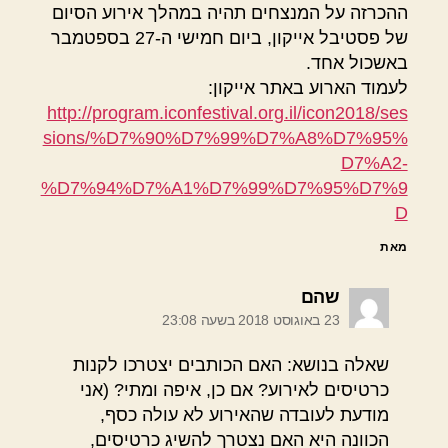
ההכרזה על המנצחים תהיה במהלך אירוע הסיום
של פסטיבל אייקון, ביום חמישי ה-27 בספטמבר
באשכול אחד.
לעמוד הארוע באתר אייקון:
http://program.iconfestival.org.il/icon2018/ses
sions/%D7%90%D7%99%D7%A8%D7%95%
D7%A2-
%D7%94%D7%A1%D7%99%D7%95%D7%9
D
מאת
אומר:
שהם
23 באוגוסט 2018 בשעה 23:08
שאלה בנושא: האם הכותבים יצטרכו לקנות
כרטיסים לאירוע? אם כן, איפה ומתי? (אני
מודעת לעובדה שהאירוע לא עולה כסף,
הכוונה היא האם נצטרך להשיג כרטיסים,