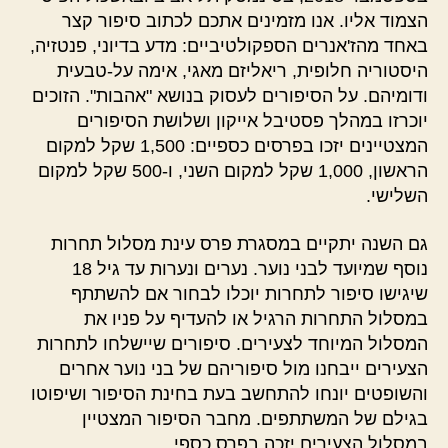
הצמוד אליו. אנו מזמינים אתכם לכתוב סיפור קצר
באחד מהז'אנרים הספקולטיביים: מדע בדיוני, פנטזיה,
היסטוריה חלופית, ריאליזם מאגי, אימה על-טבעית
ודומיהם. על הסיפורים לעסוק בנושא "אהבות". הזוכים
יוכרזו במהלך פסטיבל אייקון ושלושת הסיפורים
המצטיינים יזכו בפרסים כספיים: 1,500 שקל למקום
הראשון, 1,000 שקל למקום השני, ו-500 שקל למקום
השלישי.
גם השנה יתקיים במסגרת פרס עינת מסלול תחרות
נוסף שמיועד לבני נוער. נערים ונערות עד גיל 18
שיגישו סיפור לתחרות יוכלו לבחור אם להשתתף
במסלול התחרות הרגיל או להעדיף על פניו את
המסלול המיוחד לצעירים. סיפורים שיישלחו לתחרות
הצעירים ייבחנו מול סיפוריהם של בני נוער אחרים
והשופטים יונחו להתחשב בעת בחינת הסיפור ושיפוטו
בגילם של המשתתפים. מחבר הסיפור המצטיין
במסלול הצעירים יזכה בפרס כספי.