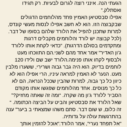
הגעתי הנה. אינני רוצה לגרום לבעיות. רק תגידו
ואסתלק.”
אפילו סבסטיאן האמיץ פחד מהלוחמים הדגולים
שבקבוצה הזו. הוא לא חשב אפילו לנסות מעשי קונדס,
למרות שתכנן להפיל את הלורד שלהם בסופו של דבר.
(לכל קבוצה יש לורד והלוחמים מקבלים דרגות
ומתקדמים בסולם הדרגות). "כדאי לקחת אותו ללורד
ג’ון האדיר" אמר אחד מהם לשני.הם התווכחו מעט
ולבסוף לקחו אותו פנימה.הלורד ישב שם ולידו 120
לוחמים בדיוק. הוא היה גבר גבוה ושרירי, ששערו מלבין
מעט. הנער לא האמין למראה עיניו, הרי אפילו הוא לא
כיוון כל כך גבוה, למרות שהבין שככל הנראה, הם לא
כל כך מנוסים. אחד מהלוחמים שפגשו אותו מקודם
הסביר ללורד ג’ון מה שקרה. “ומה זה שאתה מחזיק?”
שאל הלורד את סבסטיאן והביט על הביצה הכתומה. “
זה כלום, ש שום דבר. סתם משהו שמצאתי ב ביער" ענה
בהתרגשות עולה על גדותיה.
"אל תפחד נערי", אמר הלורד."אוכל להזמין אותך