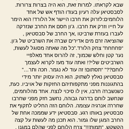
שבא לקראתו. למרות זאת, הוא היה בצרות צרורות.
לסבסטיאן עלה רעיון בעודו הודף אש של אחד
הלוחמים:לזרוק את חרבו היישר אל הלורד! הוא הימר
על חייו וזרק את חרבו. ג’ון חסם את החרב שנזרקה
לעברו בעזרת שרביטו ,אך החרב של סבסטיאן ,
שהוציאה זרם מים אדירים שברה את השרביט של ג’ון.
“פחחחח" צחק הלורד.”כל מה שאתה מסוגל לעשות,
נער קטן וחלש שכמוך, זה להרוס אחד מאלפיי
השרביטים שלי?! ואתה עוד מעז לקרוא לעצמך
לוחם??” “תסתום! זה עוד לא נגמר. חכה ותר…”
סבסטיאן נאלץ לשתוק. הוא היה עסוק יותר מידי
בהתגוננות מפני מתקפותיהם החזקות של אויביו. כעת,
כשנשברה חרבו, אין לו סיכוי לנצח. אחד מהלוחמים,
שנחשב לוחם בדרגה גבוהה, נחשב חזק מפני שחרבו
שחררה אנרגיה עצומה. הלוחם הזה החליט לתקוף את
סבסטיאן באותו רגע. סבסטיאן ידע שממכה אחת של
החרב המגן שלו גמור. הוא תכנן מה לעשות על קצה
הקשקש. "תמות!!!” צרח הלוחם לפני שהלם במגנו .