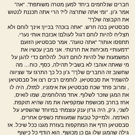
חברים שנלחמים ביחד למען מטרה משותפת". “אה"
אמר ג’ון. “ומי אתה שתרצה לי? הרי אתה תכננת לנטוש
את הקבוצה שלך!”
סבסטיאן בכה חרש. “אתה בוכה? בכיין! אינך לוחם ולא
תצליח להיות לוחם דגול לעולם! אכזבת אותי נערי.
תתפסו אותו!” “אתה טועה". אמר סבסטיאן הזועם
"דמעותיי מוכיחות את חרטתי. אני מבין עכשיו את
המשמעות של להיות לוחם דגול. להלחם כדי להגן על
מי שאתה אוהב! לא בשביל תהילה, כסף, כוח… מה
שחשוב זה החברים שלך!” ג’ון כל כך התרגז עד שציווה
להשמיד את סבסטיאן. לוחמים רבים רצו אל סבסטיאן
, ומרוב פחד שכח סבסטיאן את אימוניו. למזלו, היה לו
את המגן שזכר לשלוף. אחד מהלוחמים, שמו לואיס,
אחז בחרב מכושפת שמקפיאה את מה שהיא תוקפת.
לשני, ג’ק, היה גרזן ענק עוצמתי במיוחד שהשפיע על
האדמה. ולמייקל טבעת שמעוותת כשפים אחרים.
סבסטיאן הדף את המתקפות בעזרת מגנו ככל שיכל. אז
גילה שהמגן שלו גם כן מכושף. הוא הודף כל כישוף