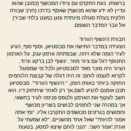
ברשותו. כעת התקדם עם ציודו המכושף (כמובן שהוא
עדיין לא ידע שהוא מכושף) שאסף בדרכו (חרב שבורה
חלקית בעלת סגולה מיוחדת ומגן כמעט בלתי שביר)
אל עבר המדבר השומם.
חבורת הינשוף הוורוד
הצעידה במדבר התישה את סבסטיאן, וסוף סוף, הגיע
לעיר הומה שלא זיהה, שבפתחה ארמון ענק. על הארמון
התנופף דגל עם ציור מוזר, ינשוף לבן ברקע וורוד.
הציור היה מוכר מאד לסבסטיאן ולכל מי שמסוגל
לקרוא לעצמו לוחם: זה היה דגלה של קבוצת הלוחמים
החזקה ביותר באותו הזמן, " הינשוף הוורוד". סבסטיאן
תכנן אומנם להגיע לשם,אך רק לאחר שיתחזק דיו. הוא
חשב לעקוף את הארמון ולטפס פנימה לעיר בחשאי,
אך במהרה שני לוחמים לבושים בשריון מכושף
וחמושים בגרזנים מכושפים התקרבו אליו. ”ומי אתה
אמור להיות?” שאל אחד מהשניים. "לא שמעתי על
אורח,"אמר השני. “הנני לוחם שיצא למסע, בטעות