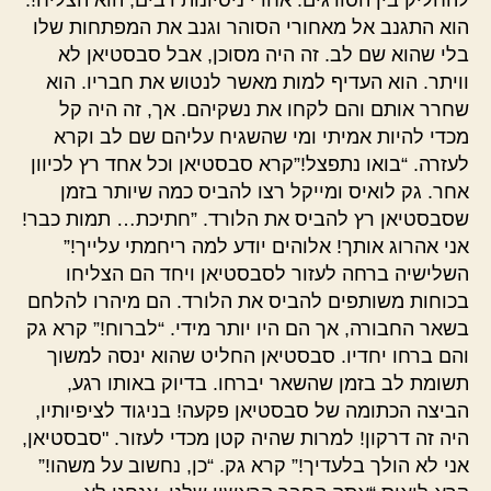
הוא התגנב אל מאחורי הסוהר וגנב את המפתחות שלו
בלי שהוא שם לב. זה היה מסוכן, אבל סבסטיאן לא
וויתר. הוא העדיף למות מאשר לנטוש את חבריו. הוא
שחרר אותם והם לקחו את נשקיהם. אך, זה היה קל
מכדי להיות אמיתי ומי שהשגיח עליהם שם לב וקרא
לעזרה. “בואו נתפצל!”קרא סבסטיאן וכל אחד רץ לכיוון
אחר. גק לואיס ומייקל רצו להביס כמה שיותר בזמן
שסבסטיאן רץ להביס את הלורד. ”חתיכת… תמות כבר!
אני אהרוג אותך! אלוהים יודע למה ריחמתי עלייך!”
השלישיה ברחה לעזור לסבסטיאן ויחד הם הצליחו
בכוחות משותפים להביס את הלורד. הם מיהרו להלחם
בשאר החבורה, אך הם היו יותר מידי. “לברוח!” קרא גק
והם ברחו יחדיו. סבסטיאן החליט שהוא ינסה למשוך
תשומת לב בזמן שהשאר יברחו. בדיוק באותו רגע,
הביצה הכתומה של סבסטיאן פקעה! בניגוד לציפיותיו,
היה זה דרקון! למרות שהיה קטן מכדי לעזור. "סבסטיאן,
אני לא הולך בלעדיך!” קרא גק. “כן, נחשוב על משהו!”