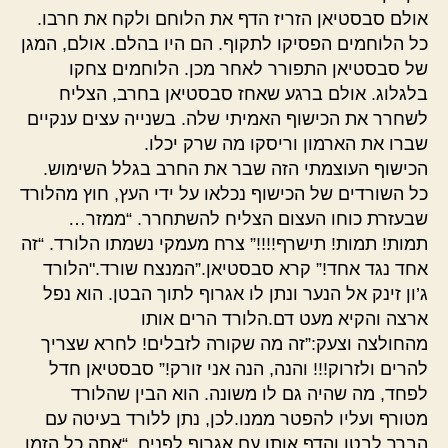
אולם סבסטיאן הזריז הדף את הלוחם ולקח את חרבו.
כל הלוחמים הפסיקו לתקוף. הם היו בהלם. אולם, המגן
של סבסטיאן התפורר לאחר מכן. הלוחמים צחקו
בלגלוג. אולם ברגע שאחז סבסטיאן בחרב, הצליח
לשחרר את הכישוף האמיתי שלה. בשנייה עצים ענקיים
שברו את הארמון וריסקו מה שרק יכלו.
הכישוף העוצמתי הזה שבר את החרב בגלל השימוש.
כל השורדים של הכישוף נכלאו על ידי העץ, חוץ מהלורד
שבעזרת כוחו העצום הצליח להשתחרר. “ממזר…
תמות! תמות! תישרף!!!!” צרח מעמקי נשמתו הלורד. “זה
אחד נגד אחד!” קרא סבסטיאן.”המנצח שורד."הלורד
ג’ון זינק אל הנער ונתן לו אגרוף לתוך הבטן. הוא נפל
ארצה והקיא מעט דם.הלורד הרים אותו
מהחולצה וצעק:”זה מה שקורה לזבלים! לחרא שצריך
להרים ולזרוק!!! והנה, הנה אני זורק!” סבסטיאן חדל
לפחד, מה שהיה גם לו משונה. הוא הבין שהלורד
מטורף ועליו להפטר ממנו.לכן, נתן ללורד בעיטה עם
הברך לבטן והדף אותו עם אגרוף לפנים. “אתה כל הזמן