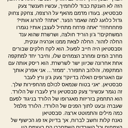
הזה לא הענקת כבוד ללוחמיך, עכשיו תענש!” צעק
סבסטיאן. בעודו מדמם מהאף על הרצפה, צחקק צחוק
גדול כלועג למה שאמר הנער. ”אתה? להרוג אותי?
פחחחח!!!” “אתה פרחח מתחיל לעצבן אותי! נגמרו
המשחקים!” ג’ון הוריד חולצה, ושרשרת שהוא ענד
החלה לזהור. החלה לצאת ממנו אנרגיה ענקית,
וסבסטיאן היה חייב לפעול. הוא לקח חלקים שבורים
מחרב המים ומחרב הצמחים שלו, וחיבר יחד למתקפה
אחת אחרונה שכיוון ישר לשרשרת. הוא ריסק אותה עם
המתקפה, והלהב התפורר. “ממזר… אני אפרק אותך
עם האגרופים האלה בדיוק!” צעק ג’ון ורץ לעבר
סבסטיאן. “אני בטוח שנמאס לכולם מהחפירות שלך.
זה נגמר עכשיו!” צעק סבסטיאן ורץ לעברו של הלורד.
הוא התחמק בזריזות מאגרופו של הלורד בניגוד לפעם
שעברה ובעט לתוך הפנים של הלורד!. הלורד מלמל
כמה מילים והתמוטט ארצה. סבסטיאן
נאנח קלות וחשב לברוח, אך בדיוק אז פג הכישוף של
הצמחים וכל השורדים השתחררו.הם בעצמם היו