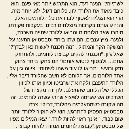
לשתייה?" הנער רעד, הוא התרגש יותר מאי פעם. הוא
כיבד מאוד את הלורד ג’ון, כלוחם דגול, לא, יותר מזה.
הרי הוא הצליח לאסוף לבדו את כל הלוחמים האלו,
והנהיג אותם בקרבות מוצלחים רבים. בעקבות פקודתו,
מיהרו שאר הלוחמים והביאו ללורד שתייה משכרת,
ולנער- מיץ ענבים. הם שתו ביחד וסבסטיאן התענג על
המשקה הקר והמתוק . “מה תכננת לעשות כאן לבדך?”
שאל ג’ון. "תכננתי להקים קבוצת לוחמים, ולהתחזק
אתם… ולבסוף לנטוש אותם!” הם צחקו ביחד צחוק
חזק ורועש. ”תביאו לו עוד משהו לשתות!" ציווה ג’ון על
אחד הלוחמים. אך הלוחם לא חשב שהלורד דיבר אליו.
הלורד התעצבן ולקח את שרביטו וכיוון אותו לכיוון
הכללי של הלוחם שהתעלם. ג’ון ירה מקצהו של
השרביט אש שגרמה לפיצוץ שהרג עשרה לוחמים. "זה
מה שקורה כשמתעלמים מהלורד,דביל!” צרח.
סבסטיאן הפסיק להתרגש. הוא לא הוקיר ללורד יותר
שום כבוד. “ אינך ראוי להיות לורד,” יצאו המילים מפיו
של סבסטיאן.”קבוצת לוחמים אמורה להיות קבוצת