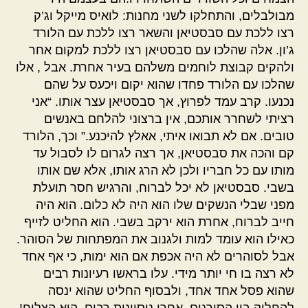
מבולבלים, והתחלקו לשני מחנות: לואיס מייקל וג’ק
רצו ללכת עם סבסטיאן והשאר רצו ללכת עם הלורד
ג’ון. אלה שהלכו עם סבסטיאן רצו ללכת למקום אחר
ולהקים קבוצת לוחמים משלהם בעיר אחרת. אבל , אלו
שהלכו עם הלורד פחדו שהוא יקום ויכעס על שהם
נכנעו. קרב עמד לפרוץ, אך סבסטיאן עצר אותו. “אני
רציתי לשחרר אותכם, אין ברצוני להלחם באנשים
טובים. אם לא תבואו איתי, אאלץ להיכנע.” וכך, הלורד
קם והכה את סבסטיאן, אך רצה לגרום לו לסבול עד
מותו עם כל חבריו ולכן לא הרג אותו, אלא שם אותו
בשבי. סבסטיאן לא יכל לברוח, והרגיש חסר תועלת
מפני שבלי הנשקים שלו הוא היה לא כלום. הוא היה
חייב לברוח, אחרת הוא ירקב בשבי. הוא החליט לזייף
כאילו הוא עומד למות ולגנוב את המפתחות של הסוהר.
אבל לסוהרים לא היה אכפת אם הוא ימות, כי אף אחד
לא רצה בו חי יותר מידי. עלו בראשו רעיונות רבים
שהוא פסל אחד אחד, ולבסוף החליט שהוא ינסה
להחליק בין הסורגים. אחרי ניסיונות רבים, הוא הצליח!.