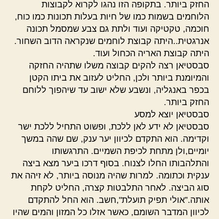
החזק ביותר. בתקופה הזו נהגו לקרוא לקבוצות
הלוחמים בשמות כמו של חיות בעלות תכונות כמו כוח,
חוכמה, טקטיקה ועוד ולתת גם צבע שמסמל תכונה
אנרגטית..היתה קבוצת לוחמים שנקראה הדוב השחור.
היתה קבוצת האריה הכחול ועוד.
סבסטיאן רצה להקים קבוצה משלו שתהיה החזקה
והמיומנת ביותר ולכן, החליט לעזוב את ביתו הקטן
בכפר באנגליה, ונשבע שלא ישוב עד שיהפוך ללוחם
החזק ביותר.
סבסטיאן יוצא למסע
סבסטיאן לא ידע לאן ללכת, ופשוט התחיל ללכת ישר
וקדימה. הוא התקדם לכיוון יער ענק, שם שהה במשך
יומיים,ולן מתחת לכיפת השמיים. התרגשותו
והתלהבותו החלו לצנוח. בסוף דרכו ביער מצא ביצה
ענקית וכתומה. למרות שהיה מנוסה ביותר, לא זיהה את
סוג הביצה. לאחר התלבטות קצרה, החליט לקחת
אותה.”אולי תפיק תועלת",חשב. הוא החל להתקדם
לכיוון המדבר השומם, כאשר אזלו כל המזון והמים שהיו