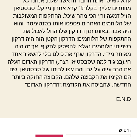
קרא לואיס “אתה החבר הראשון שלנו, אנחנו לא
מוותרים עלייך בקלות!” קרא אחרון מייקל. סבסטיאן
הזיל דמעה ורץ הכי מהר שיכל. ההתקפות המשולבות
של הלוחמים האחרים פספסו אותו בסנטימטר, והוא
היה אבוד.באותו זמן הדרקון שלו החל לאכול את
ההתקפות של הלוחמים! הדרקון הקטן הזה היה דרקון
כשפים! הלוחמים נאלצו להפסיק לתקוף. אך זה היה
מאוחר מידי. הדרקון שרף את כולם בלי להשאיר אחד
חי.(בניגוד למה שסבסטיאן רצה.) הדרקון האדום העלה
את הרביעייה על גבו והם עפו לביתו של סבסטיאן. שם
הם הקימו את הקבוצה שלהם. הקבוצה החזקה ביותר
החדשה, שהביסה את הקודמת:”הדרקון האדום"
E.N,D
חיפוש