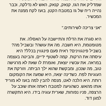
שמדליק את הגז, קנאק, קנאק, האש לא נדלקה, וכבר
נהייה ריח של גז במטבח הקטן. בועז לקח ממנה את
המכשיר.
"אני צריכה לשירותים."
היא סגרה את הדלת והתיישבה על האסלה. את
מטומטמת, היא חשבה. מה את עושה? ובשביל מה?
בשביל פינגווינים? ראית פעם פינגווין בכלל? היא
עיסתה את הרקות. קמה לשטוף ידיים, והביטה בעצמה
במראה. את עכשיו יוצאת, ואומרת לו שאת לא מרגישה
טוב, מה שנכון, ומבקשת שהוא ילך הביתה. וזורקת את
העוגיות לפח. כשדינה יצאה, היא שמעה את הקומקום
רותח. היא הלכה לאט, מנסה להבין למה בועז לא מוריד
אותו מהאש. כשהגיעה למטבח ראתה אותו שוכב על
הרצפה, פניו נפוחות, שארית עוגיה בידו. היא התקשרה
למגן דוד.