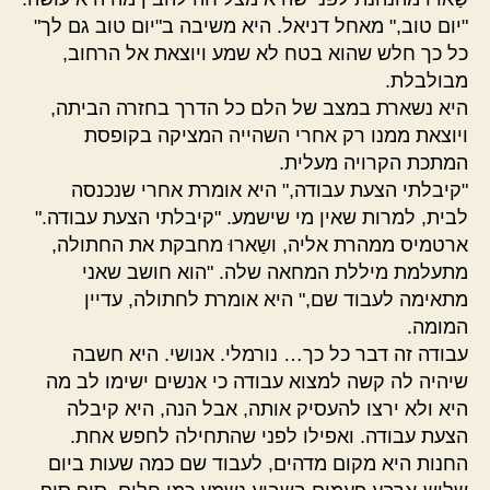
"יום טוב," מאחל דניאל. היא משיבה ב"יום טוב גם לך"
כל כך חלש שהוא בטח לא שמע ויוצאת אל הרחוב,
מבולבלת.
היא נשארת במצב של הלם כל הדרך בחזרה הביתה,
ויוצאת ממנו רק אחרי השהייה המציקה בקופסת
המתכת הקרויה מעלית.
"קיבלתי הצעת עבודה," היא אומרת אחרי שנכנסה
לבית, למרות שאין מי שישמע. "קיבלתי הצעת עבודה."
ארטמיס ממהרת אליה, ושַארוּ מחבקת את החתולה,
מתעלמת מיללת המחאה שלה. "הוא חושב שאני
מתאימה לעבוד שם," היא אומרת לחתולה, עדיין
המומה.
עבודה זה דבר כל כך… נורמלי. אנושי. היא חשבה
שיהיה לה קשה למצוא עבודה כי אנשים ישימו לב מה
היא ולא ירצו להעסיק אותה, אבל הנה, היא קיבלה
הצעת עבודה. ואפילו לפני שהתחילה לחפש אחת.
החנות היא מקום מדהים, לעבוד שם כמה שעות ביום