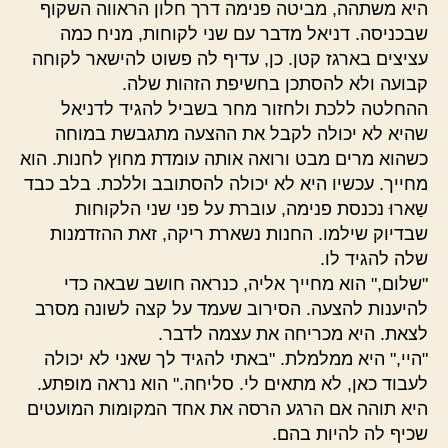
היא משתהה, מביטה פנימה דרך חלון הראווה השקוף
שבכניסה. דניאל מדבר עם שני לקוחות, מניח כמה
עציצים בארגז קטן. כן, עדיף לה פשוט להישאר לקוחה
קבועה ולא להסתכן בחשיפת הזהות שלה.
ההחלטה ללכת ולחזור מחר בשביל להגיד לדניאל
שהיא לא יכולה לקבל את ההצעה מתגבשת במוחה
כשהוא מרים מבט ורואה אותה עומדת מחוץ לחנות. הוא
מחייך. עכשיו היא לא יכולה להסתובב וללכת. בלב כבד
שַארוּ נכנסת פנימה, עוברת על פני שני הלקוחות
שבדיוק שילמו. החנות נשארת ריקה, זאת ההזדמנות
שלה להגיד לו.
"שלום," הוא מחייך אליה, כנראה חושב שבאה כדי
להיענות להצעה. הסירוב שעמד על קצה לשונה מסרב
לצאת. היא מכריחה את עצמה לדבר.
"היי," היא ממלמלת. "באתי להגיד לך שאני לא יכולה
לעבוד כאן, לא מתאים לי. סליחה." הוא נראה מופתע.
היא תוהה אם הרגע הרסה את אחד המקומות המועטים
שכיף לה להיות בהם.