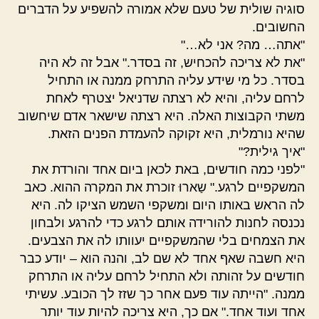
סוגיה שולית של טעם שלא אמורה להשפיע על הדברים
החשובים.
"אתה… מה? אני לא…"
"את לא צריכה להכחיש, זה בסדר." אבל זה לא היה
בסדר. כל מי שידע עליה התרחק ממנה או התחיל
לרחם עליה, והיא לא רצתה שדניאל יצטרף לאחת
משתי הקבוצות האלה. היא רצתה שישאר אדם שיחשוב
שהיא נורמלית, היא זקוקה להעמדת הפנים הזאת.
"איך גילית?"
"לפני כמה חודשים, באת לכאן ביום אחד והורדת את
המשקפיים לרגע." שַארוּ זוכרת את המקרה ההוא. כאב
לה הראש באותו היום ומשקפי השמש הציקו לה. היא
נכנסה לחנות להורידה אותם לרגע כדי להרגע ולבחון
את הצמחים בלי שהמשקפיים יעוותו לה את הצבעים.
היא חשבה שאף אחד לא שם לב, והנה הוא – יודע כבר
חודשים על זהותה ולא התחיל לרחם עליה או התרחק
ממנה. "הייתה עוד פעם אחר כך שזז לך הכובע. עשיתי
אחד ועוד אחד." אם כך, היא צריכה להיות עוד יותר