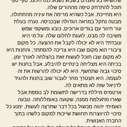
שלוש-ארבע פעמים בשבוע נשמע כמו חלום. סוף סוף
תוכל להתרחק טיפה מההורים שלה.
היא מחייכת. אבל כשהיא מרימה את עיניה מהחתולה,
מבטה נתקל במראה הגדולה שבכניסה. נערה בעלת
עור חיוור עם בגדים ארוכים, כובע ומשקפי שמש
משיבה לה מבט, לועגת לחלום שלה. על מי היא
עובדת? היא לא יכולה לקבל את ההצעה. כל מקום
ציבורי הוא מקום שבו היא צריכה להסתתר, והחנות היא
לא מקום שבו תוכל לעשות זאת בהצלחה לאורך זמן.
בכיתה היא מצליחה בינתיים להיבלע, אבל בחנות יש
סיכוי גבוה שתחשף. היא לא יכולה להרשות את זה
לעצמה. היא תצטרך מחר לעבור שוב בחנות ולהגיד
לדניאל שזה לא מתאים לה.
ארטמיס מיללת בדרישה לתשומת לב נוספת אבל
שַארוּ מתעלמת ממנה, שקועה באומללותה. טבעה
האמיתי יהווה מכשול בכל דבר שתרצה לעשות, ימנע כל
סיכוי להיווצרות תחושת שייכות למקום כלשהו בתוך
החברה האנושית.