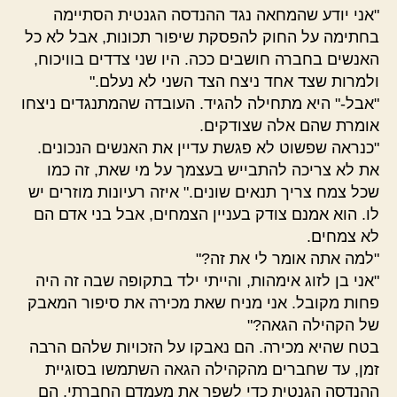
"אני יודע שהמחאה נגד ההנדסה הגנטית הסתיימה
בחתימה על החוק להפסקת שיפור תכונות, אבל לא כל
האנשים בחברה חושבים ככה. היו שני צדדים בוויכוח,
ולמרות שצד אחד ניצח הצד השני לא נעלם."
"אבל-" היא מתחילה להגיד. העובדה שהמתנגדים ניצחו
אומרת שהם אלה שצודקים.
"כנראה שפשוט לא פגשת עדיין את האנשים הנכונים.
את לא צריכה להתבייש בעצמך על מי שאת, זה כמו
שכל צמח צריך תנאים שונים." איזה רעיונות מוזרים יש
לו. הוא אמנם צודק בעניין הצמחים, אבל בני אדם הם
לא צמחים.
"למה אתה אומר לי את זה?"
"אני בן לזוג אימהות, והייתי ילד בתקופה שבה זה היה
פחות מקובל. אני מניח שאת מכירה את סיפור המאבק
של הקהילה הגאה?"
בטח שהיא מכירה. הם נאבקו על הזכויות שלהם הרבה
זמן, עד שחברים מהקהילה הגאה השתמשו בסוגיית
ההנדסה הגנטית כדי לשפר את מעמדם החברתי. הם