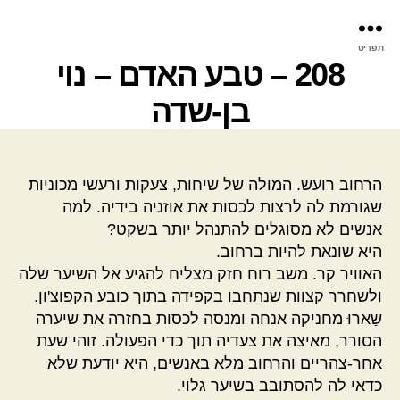
פר
תפריט
עינ
208 – טבע האדם – נוי
בן-שדה
הרחוב רועש. המולה של שיחות, צעקות ורעשי מכוניות
שגורמת לה לרצות לכסות את אוזניה בידיה. למה
אנשים לא מסוגלים להתנהל יותר בשקט?
היא שונאת להיות ברחוב.
האוויר קר. משב רוח חזק מצליח להגיע אל השיער שלה
ולשחרר קצוות שנתחבו בקפידה בתוך כובע הקפוצ'ון.
שַארוּ מחניקה אנחה ומנסה לכסות בחזרה את שיערה
הסורר, מאיצה את צעדיה תוך כדי הפעולה. זוהי שעת
אחר-צהריים והרחוב מלא באנשים, היא יודעת שלא
כדאי לה להסתובב בשיער גלוי.