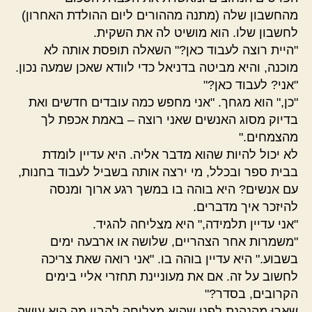
מהחשבון שלה (מתנה מההורים ליום ההולדת האחרון)
לחשבון שלו. הוא מושיט לה את השקית.
"היית רוצה לעבוד כאן?" השאלה תופסת אותה לא
מוכנה, והיא מביטה בדניאל כדי לוודא שאכן שמעה נכון.
"אני? לעבוד כאן?"
"כן," הוא מגחך. "אני מחפש כמה עובדים חדשים ואת
בדיוק מסוג האנשים שאני רוצה – באמת אכפת לך
מהצמחים."
לא יכול להיות שהוא מדבר אליה. היא עדיין לומדת
בבית ספר ובכלל, מי ירצה אותה בשביל לעבוד בחנות,
עם אנשים? היא בוהה בו במשך רגע ארוך ומנסה
להיזכר איך מדברים.
"אני עדיין תלמידה," היא מצליחה להגיד.
"משמרות אחר הצהריים, שלושה או ארבעה ימים
בשבוע." היא עדיין בוהה בו. "אני רואה שאת צריכה
לחשוב על זה. אם את מעוניינת תחזרי אליי בימים
הקרובים, בסדר?"
שַארוּ מהנהנת לפני שהיא מצליחה להבין מה היא עושה.