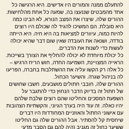
להתעלם ממנה והמורים היו אדישים. היא הרגישה כל
אחד מהמבטים שננעצו בה, שמעה כל אחת מהלחישות.
ההורים שלה, שיצרו את המצב הנורא, לא הבינו כמה
היא סובלת. הם המשיכו להגיד לה שכולם היו רוצים
להיות כמוה, עיוורים למציאות בה היא חיה. היא הייתה
בודדה, ושנאה את העובדה שאין שום דבר שהיא יכולה
לעשות כדי לשנות את הדברים.
כל יכולת מיוחדת לא יכולה להחליף את הצורך בשייכות.
הראייה המצויינת, השמיעה החדה, חוש הריח הרגיש –
כל אלה רק הקשו עליה את ההשתלבות בחברה, הפריעו
לה בניהול שגרה. והשיער הכחול.
ההורים שלה, חובבי חתולים מושבעים, חשבו שחושים
של חתול זה בדיוק הדבר הנחוץ כדי להתגבר על
השפעת המסכים והחליטו שהם רוצים שלבת שלהם
יהיו כאלה. זה עוד היה בערך הגיוני, והקשתיות הצהובות
עם אישוני החתול והאוזניים המחודדות היו דברים
שיחסית קל להסתיר. אבל ההורים שלה גם החליטו
ששיער כחול זה מגניב (היה להם גם הסבר מדעי