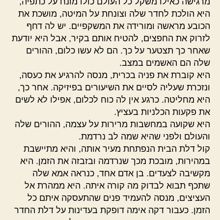
מרגישה כאילו משקל כל העולם כולו מונח על כתפיה,
היא הולכת לחדר שלה וצונחת על המיטה, מושכת את
הכובע מראשה ומורידה את המשקפיים. יש לה דחף
לזרוק את החפצים, להטיח אותם בקיר, אבל היא יודעת
שאחר כך תצטער על כך. הם לא עשו כלום, ההורים
שלה הם האשמים במצב.
היא קוברת את פניה בכרית, מנסה להרגיע את כעסה,
ונזכרת שעליה לסיים את השיעורים בפיזיקה. אחר כך,
היא מחליטה. כרגע אין לה כוח לכלום, אפילו לא לשים
את פקעות הכלניות בעציץ.
היא שקועה במחשבות מרירות על עצמה, ההורים שלה
והעולם ולפני שהיא שמה לב נרדמת.
קול דלת הבית הנפתחת מעיר אותה, והיא מתיישבת
במהירות, מובכת מכך שנרדמה ובזבזה את הזמן. היא
מקשיבה לצעדים. בן אדם אחד, כנראה אמא שלה
שתכף תבוא לבדוק מה קורה איתה. היא ממהרת אל
העציצים, מנסה להעמיד פנים שהתעסקה איתם כל
הזמן. כעבור דקה אימה דופקת בעדינות על דלת החדר