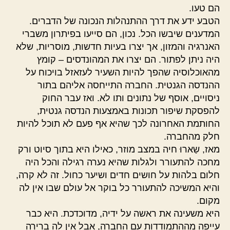
הם טעו.
הטבע ידע את דרך ההתנהלות הנכונה של הדברים.
המדענים שיבשו הכל. נכון, הם סייעו בפיתרון משברי
האנרגיה והמזון, אך יצרו בעיות חדשות, מוסריות, שלא
היה ניתן לפתור. הם יצרו את המהונדסים – קומץ
מהאוכלוסיה שהפך להיות השעיר לעזאזל בויכוח על
ההנדסה הגנטית. החברה התייחסה אליהם בתור
ניסויים, אוסף של נתונים ותו לא. ואז עבר החוק
להפסקת שיפור תכונות באמצעות הנדסה גנטית,
החותמת האחרונה לכך שהיא אף פעם לא תוכל להיות
חלק מהחברה.
מאז, שַארוּ חיה במצב מוזר, כאילו היא בתוך סיוט ורק
מחכה להתעורר ולגלות שהיא נערה רגילה והכל היה
חלום בלהות על חושים חדים ושיער כחול. זה לא קרה,
והיא המשיכה להתעורר כל בוקר אל עולם שבו אין לה
מקום.
היא משעינה את ראשה על ידיה, מדוכדכת. היא כבר
עייפה מההתמודדות עם החברה, אבל אין לה ברירה