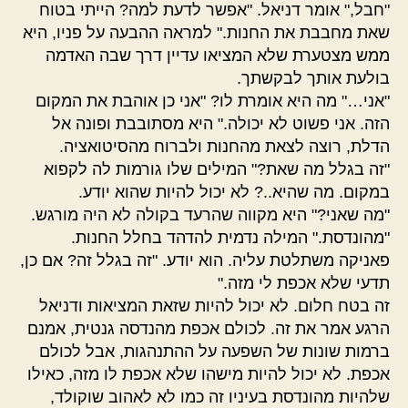
"חבל," אומר דניאל. "אפשר לדעת למה? הייתי בטוח
שאת מחבבת את החנות." למראה ההבעה על פניו, היא
ממש מצטערת שלא המציאו עדיין דרך שבה האדמה
בולעת אותך לבקשתך.
"אני…" מה היא אומרת לו? "אני כן אוהבת את המקום
הזה. אני פשוט לא יכולה." היא מסתובבת ופונה אל
הדלת, רוצה לצאת מהחנות ולברוח מהסיטואציה.
"זה בגלל מה שאת?" המילים שלו גורמות לה לקפוא
במקום. מה שהיא..? לא יכול להיות שהוא יודע.
"מה שאני?" היא מקווה שהרעד בקולה לא היה מורגש.
"מהונדסת." המילה נדמית להדהד בחלל החנות.
פאניקה משתלטת עליה. הוא יודע. "זה בגלל זה? אם כן,
תדעי שלא אכפת לי מזה."
זה בטח חלום. לא יכול להיות שזאת המציאות ודניאל
הרגע אמר את זה. לכולם אכפת מהנדסה גנטית, אמנם
ברמות שונות של השפעה על ההתנהגות, אבל לכולם
אכפת. לא יכול להיות מישהו שלא אכפת לו מזה, כאילו
שלהיות מהונדסת בעיניו זה כמו לא לאהוב שוקולד,