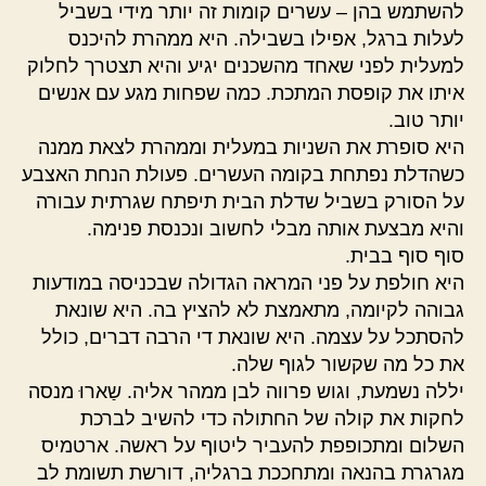
להשתמש בהן – עשרים קומות זה יותר מידי בשביל
לעלות ברגל, אפילו בשבילה. היא ממהרת להיכנס
למעלית לפני שאחד מהשכנים יגיע והיא תצטרך לחלוק
איתו את קופסת המתכת. כמה שפחות מגע עם אנשים
יותר טוב.
היא סופרת את השניות במעלית וממהרת לצאת ממנה
כשהדלת נפתחת בקומה העשרים. פעולת הנחת האצבע
על הסורק בשביל שדלת הבית תיפתח שגרתית עבורה
והיא מבצעת אותה מבלי לחשוב ונכנסת פנימה.
סוף סוף בבית.
היא חולפת על פני המראה הגדולה שבכניסה במודעות
גבוהה לקיומה, מתאמצת לא להציץ בה. היא שונאת
להסתכל על עצמה. היא שונאת די הרבה דברים, כולל
את כל מה שקשור לגוף שלה.
יללה נשמעת, וגוש פרווה לבן ממהר אליה. שַארוּ מנסה
לחקות את קולה של החתולה כדי להשיב לברכת
השלום ומתכופפת להעביר ליטוף על ראשה. ארטמיס
מגרגרת בהנאה ומתחככת ברגליה, דורשת תשומת לב