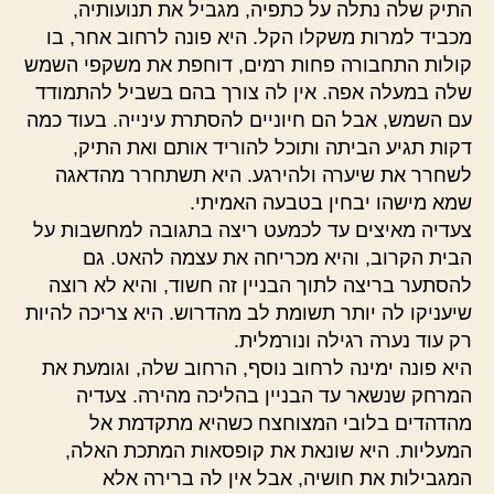
התיק שלה נתלה על כתפיה, מגביל את תנועותיה,
מכביד למרות משקלו הקל. היא פונה לרחוב אחר, בו
קולות התחבורה פחות רמים, דוחפת את משקפי השמש
שלה במעלה אפה. אין לה צורך בהם בשביל להתמודד
עם השמש, אבל הם חיוניים להסתרת עינייה. בעוד כמה
דקות תגיע הביתה ותוכל להוריד אותם ואת התיק,
לשחרר את שיערה ולהירגע. היא תשתחרר מהדאגה
שמא מישהו יבחין בטבעה האמיתי.
צעדיה מאיצים עד לכמעט ריצה בתגובה למחשבות על
הבית הקרוב, והיא מכריחה את עצמה להאט. גם
להסתער בריצה לתוך הבניין זה חשוד, והיא לא רוצה
שיעניקו לה יותר תשומת לב מהדרוש. היא צריכה להיות
רק עוד נערה רגילה ונורמלית.
היא פונה ימינה לרחוב נוסף, הרחוב שלה, וגומעת את
המרחק שנשאר עד הבניין בהליכה מהירה. צעדיה
מהדהדים בלובי המצוחצח כשהיא מתקדמת אל
המעליות. היא שונאת את קופסאות המתכת האלה,
המגבילות את חושיה, אבל אין לה ברירה אלא