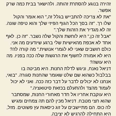
זהירה בנוגע להסתרת זהותה. ולהישאר בבית כמה שרק
אפשר.
"את לא צריכה להתבייש בגלל זה," הוא אומר והקול
שלו רך. "זה בסך הכל הגוף הפיזי שלך והוא טיפה שונה.
זה לא מגדיר את הזהות שלך."
"אבל זה כן," היא לוחשת והקול שלה נשבר. "זה כן. לאף
אחד לא אכפת מהאישיות שלי ברגע שיודעים מה אני.
כולם חושבים שאני לא לגמרי אנושית." מה קורה לה?
היא לא אמורה לחשוף את הרגשות שלה ככה בפניו. מה
היא עושה?
דניאל נאנח, וניגש לדלת החנות. היא מביטה בו
בבלבול כשהוא שם שלט שאומר שהחנות סגורה. "בואי,
אנחנו לא יכולים לדבר על דבר כזה ככה. ואני לא יכול
לעמוד מהצד ולהתעלם בכזאת סיטואציה."
היא עוקבת אחריו אל חדר מאחורי החנות, שמסתבר
שהוא חצי מטבח. דניאל מכין להם תה צמחים ומגיש
לה כוס. הם מתיישבים על זוג כיסאות עץ פשוטים. מזל,
היא התחילה להרגיש לא יציבה.