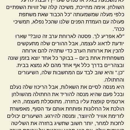
לא משכנעת בגלל ארטמיס שעדיין רובצת לה על
השולחן. אימה מחייכת, משיכה קלה של זוויות השפתיים
כלפי מעלה שמשמעותה "כל הכבוד שאת משתפת
פעולה עם העמדת הפנים שלנו שהכל נפלא, תמשיכי
ככה".
"לא אפריע לך. פסטה לארוחת ערב זה טוב?" שַארוּ
יודעת לדאוג לעצמה, אבל ההורים שלה מתעקשים
להכין את ארוחות הערב כדי שתהיה להם ארוחה
משפחתית אחת ביום – בבוקר כל אחד יוצא בזמן שונה
ובצהריים בדרך כלל אף אחד מהם לא נמצא בבית.
"כן." והיא שוב לבד עם המחשבות שלה, השיעורים
והחתולה.
היא מנסה לסיים את השאלות, אבל הריכוז שלה נעלם
ובכל פעם שהיא מנסה להוריד את החתולה מהשולחן
ארטמיס קופצת עליו בחזרה. מתוסכלת מעצמה, היא
הולכת אל החלונות ופותחת אותם עד הסוף, מאפשרת
לזרימת אוויר להיווצר, ומנסה להירגע. השיעורים יכולים
לחכות למחר, יותר חשוב שתשיג בחזרה את השליטה