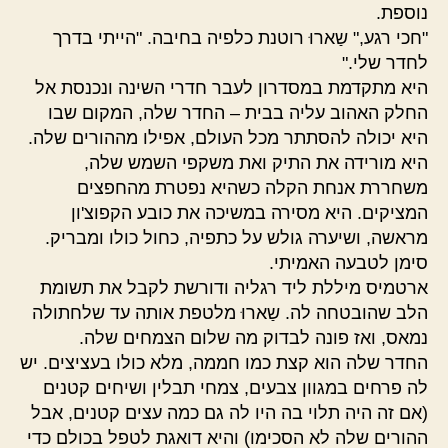
נוספת.
"חכי רגע," שַארוּ רוטנת כלפיה בחיבה. "הייתי בדרך
לחדר שלי."
היא מתקדמת במסדרון לעבר חדרי השינה ונכנסת אל
החלק האהוב עליה בבית – החדר שלה, המקום שבו
היא יכולה להסתתר מכל העולם, אפילו מההורים שלה.
היא מורידה את התיק ואת משקפי השמש שלה,
משחררת אנחת הקלה כשהיא נפטרת מהחפצים
המציקים. היא מסירה במשיכה את כובע הקפוצ'ון
מראשה, ושיערה גולש על כתפיה, כחול כולו ומבריק.
סימן לטבעה האמיתי.
ארטמיס מיללת ליד רגליה ודורשת לקבל את תשומת
הלב שהובטחה לה. שַארוּ מלטפת אותה עד שלחתולה
נמאס, ואז פונה לבדוק מה שלום הצמחים שלה.
החדר שלה הוא קצת כמו חממה, מלא כולו בעציצים. יש
לה פרחים במגוון צבעים, צמחי תבלין ושיחים קטנים
(אם זה היה תלוי בה היו לה גם כמה עצים קטנים, אבל
ההורים שלה לא הסכימו) והיא דואגת לטפל בכולם כדי