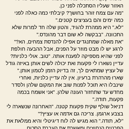
האזור שעליו הסתכלה לפני כן.
"מה עם צמח זוהר בחושך? קיבלתי כמה כאלה לפני
כמה ימים והם בעציצים קטנים."
"לא." היא ממהרת להגיד, והטון שלה חד למרות שלא
התכוונה. "בבקשה לא שום דבר מהונדס."
"את מאלה שמתנגדים אפילו להנדסת צמחים, הא?"
לרגע יש לו מבט מוזר על הפנים, אבל ההבעה חולפת
לפני שהיא מספיקה לפענח אותה. "טוב. אולי כלניות?
עדיין נשארו לי פקעות ואת יכולה לשים אותן באיזה גודל
של עציץ שמתאים לך, זה בדיוק הזמן לטמון אותן."
שַארוּ מהרהרת ברעיון. אין לה עדיין כלניות, ואחרי
שינבלו היא תוכל לפנות שוב את המקום שלהן ולסדר
מחדש עד שתחזור העונה שלהן. "אני אשמח בכמה
פקעות, תודה."
דניאל שולף שקית פקעות קטנה. "האחרונה שנשארה לי
בצבע ארגמן. צריכה גם אדמה או עציץ?"
"לא, תודה." הוא מגיש לה לוח דיגיטלי והיא ממלאת את
הפרטים הנחוצים ומאשרת את העברת הסכום