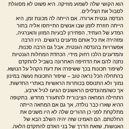
הוא הקושי שלה לשמוע מוזיקה. היא פשוט לא מסוגלת
לסבול את הצלילים.
הנדסה גנטית ארורה. אם הייתה לה מכונת זמן, היא
הייתה חוזרת לזמן שבו אנשים התייחסו אליה בתור
המדע של העתיד, הפתירון לבעיות המזון והאנרגיה,
ומזהירה את כל אותם מדענים נרגשים. היו הרבה
אפשרויות בהנדסה הגנטית, אבל גם הרבה סכנות.
והמדענים הלכו רחוק מידי. הכחדת המחלות הגנטיות
נתנה להם את הדחיפה האחרונה בשביל להתקדם
לשיפור תכונות בכך ששיפרה את דעת הקהל על הנושא.
בהתחלה הכל נראה טוב – שיפור התכונות נעשה במינון
נמוך ולא התנוסס בכותרות הראשיות באתרי החדשות.
אך כשהמהונדסים הראשונים הגיעו לגיל ארבע,
התחילה המחאה הציבורית להתעורר מחדש. בתקופה
ההיא שַארוּ כבר נולדה, אך גם אם המחאה הייתה
מתלקחת לפני כן ההורים שלה לא היו משנים את
החלטתם. הם האמינו שזה יהיה השלב הבא של
האנושות, שזאת הדרך של בני האדם להתקדם הלאה.