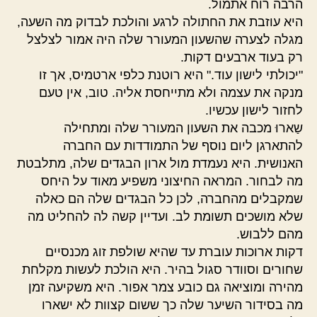
הרבה רוח אתמול.
היא עוזבת את החתולה לרגע והולכת לבדוק מה השעה,
מגלה לצערה שהשעון המעורר שלה היה אמור לצלצל
רק בעוד ארבעים דקות.
"יכולתי לישון עוד." היא רוטנת כלפי ארטמיס, אך זו
מנקה את עצמה ולא מתייחסת אליה. טוב, אין טעם
לחזור לישון עכשיו.
שַארוּ מכבה את השעון המעורר שלה ומתחילה
להתארגן ליום נוסף של התמודדות עם החברה
האנושית. היא נעמדת מול ארון הבגדים שלה, מתלבטת
מה לבחור. המראה החיצוני משפיע מאוד על היחס
שמקבלים מהחברה, לכן כל הבגדים שלה הם כאלה
שלא מושכים תשומת לב. ועדיין קשה לה להחליט מה
מהם ללבוש.
דקות ארוכות עוברת עד שהיא שולפת זוג מכנסיים
שחורים וסוודר סגול בהיר. היא הולכת לעשות מקלחת
מהירה ומוציאה גם כובע צמר אפור. היא משקיעה זמן
מה בסידור השיער שלה כך ששום קצוות לא ישארו