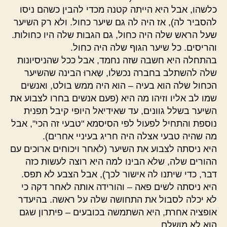
כלשהו, אבל היא הייתה קטנה מכדי להבין כשהם ניסו
להסביר לה), אז היה לה גם שיער כחול. ולא רק השיער
שעל הראש שלה היה כחול, גם הגבות שלה היו כחולות.
והריסים. כל שיער הגוף שלה היה כחול.
בהתחלה היא חשבה שזה נחמד, אבל ככל שהניסיונות
שלה להשתלב בחברה נכשלו, שַארוּ הבינה שהשיער
הכחול שלה הוא בעיה – הוא היה ממש בולט, ואנשים
שמו לב אליו וזיהו מה היא (פעם אנשים בחרו לצבוע את
השיער בשלל גוונים, עד שאידיאל היופי קיבל תפנית
נוספת והתחיל לפעול לפי הסיסמא "טבעי זה הכי", אבל
מה שהיה טבעי אצלה היה חריג בעיניי אחרים).
היא ניסתה לצבוע את השיער (לאחר ויכוחים ארוכים עם
ההורים שלה, שלא הבינו למה היא רוצה לעשות כזה
דבר, כדי שיתנו לה אישור לכך), אבל הצבע לא תפס.
היא ניסתה לשים פאה – והורידה אותה לאחר דקה כי
לא יכלה לסבול את התחושה שלה על ראשה. בהיעדר
אופציה אחרת, היא השתמשה בכובעים – פיתרון שגם
הוא לא מושלם.