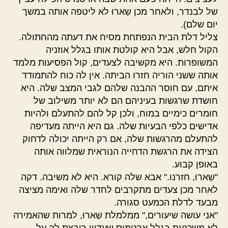
של לבנדר, ולאחר מכן שַארוּ לא ליטפה אותה במשך
יום שלם).
צליל דלת הבית הנפתחת מסיח את דעתה מהחתולה.
הקול חלש, אבל היא קולטת אותו בגלל אוזניה
המשופרות. היא מקשיבה לצעדים, קול הפסיעות מלמד
אותה ששני הוריה חזרו הביתה. אין לה כוח להתמודד
איתם, עם חוסר ההבנה שלהם לגבי המצב שלה. היא
חושדת שרגשות בעיניהם הם לא יותר משילוב של
חומרים כימיים במוח, ולכן קל להם להתעלם ולהיות
אדישים כלפי הבעיות שלה. גם היא הייתה מעדיפה
להתעלם מהרגשות שלה, אם רק הייתה יכולה לדחוק
הצידה את הרגשת הדחייה הנוראית שמלווה אותה
באופן קבוע.
"שַארוּ, חזרנו." אבא שלה קורא. היא לא משיבה. דקה
לאחר מכן צעדים מתקרבים לחדר שלה ואימה מציצה
מבעד לדלת הכמעט סגורה.
"אני עושה שיעורים," ממלמלת שַארוּ, למרות שהאמירה