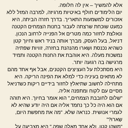
אלא להמשיך – אין לה חלופה.
יום הלימודים חולף באיטיות מרגיזה, למרבה המזל ללא
אזכורים למשמעות התאריך. בדרך חזרה הביתה, היא
כמעט שוכחת שרצתה לעבור בחנות הצמחים הקטנה
ונאלצת לחזור כמה מטרים אל הפנייה לרחוב הנכון.
דניאל, בעל העסק, מברך אותה בניד ראש וחיוך קטן
כשהיא נכנסת ושַארוּ מהנהנת בחזרה, זוויות שפתיה
נמשכות מעלה. היא אוהבת את החנות הקטנה ותמיד
מרגישה בה רגועה יותר.
היא מסתכלת על העציצים הקטנים, אבל אף אחד מהם
לא מתאים בעיניה כדי למלא את הפינה הריקה. היא
מתחילה לחשוב שתיאלץ לחזור בידיים ריקות כשדניאל
מסיים עם לקוח ומתפנה אליה.
"שלום לחובבת הצמחים," הוא אומר בחיוך. היא תוהה
אם הוא היה כל כך נחמד אליה אם היה יודע שהיא לא
לגמרי אנושית. כנראה שלא. "מה את מחפשת היום,
שַארוּ?"
"משהו קטן, ולא אחד מאלה שפה." היא מצביעה על