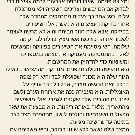
ומציצה פנימה. שַארוּ דוחפת אצבעות לכמה עציצים כדי
לבדוק אם הם יבשים וצריכים השקייה ולא מסתכלת
עליה. רגע אחר כך צעדים מתרחקים מהחדר שלה.
אחרי בדיקת העציצים היא ניגשת אל השיעורים
בפיזיקה. אבא שלה חוזר הביתה והיא לא מרשה לעצמה
לשבור את הריכוז כשראשו מציץ בדלת לבדוק מה
שלומה. היא מסיימת את השיעורים בפיזיקה וממשיכה
לאלה במתמטיקה, מעסיקה את עצמה במספרים
ומשוואות כדי להדחיק את המחשבות.
היא מרגישה חלולה מבפנים, מנותקת מהמציאות. כאילו
הגוף שלה הוא מכונה שפועלת לבד והיא רק צופה
בהכל. זאת הרגשה מוזרה, אבל כל דבר עדיף על
האומללות. היא מעבירה ככה את ארוחת הערב ולשם
שינוי גם ההורים שלה שקטים לגמרי, אולי מושפעים
מהתאריך. מלאה באותה ריקנות, היא מבצעת את שאר
הפעולות השגרתיות והולכת לישון, מתהפכת מצד לצד
במיטה עד שהשינה מגיעה.
המצב שלה נשאר ללא שינוי בבוקר, והיא משלימה עם