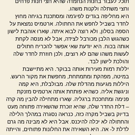
תוכל לעבור בחנות הנחמדה שהיא חצי חנות פרחים
וחצי משתלה ולקנות משהו.
היא מחליפה בגדים לפיג'מה ומסתכנת בגיחה מחוץ
לחדר בשביל לחפש את החתולה. ארטמיס נמצאת על
הספה בסלון, ולא רוצה לבוא איתה. שַארוּ אוהבת לישון
כשהגוש הלבן מכורבל לצידה, אבל לא מנסה לקחת
אותה בכוח. היא יודעת שאי אפשר להכריח חתולים
לעשות משהו שהם לא רוצים, ולכן חוזרת לחדר שלה
והולכת לישון לבד.
יללות רמות מעירות אותה בבוקר. היא מתיישבת
במיטה, מפהקת ומתמתחת, מחפשת את מקור הרעש.
היללות מגיעות מהדלת שלה. מבולבלת, היא קמה
וניגשת אליה. כשהיא פותחת אותה ארטמיס מזנקת
פנימה ומתחככת ברגליה. שַארוּ מתחילה להבין מה קרה
– דלת החדר שלה, שהיא זוכרת שהשאירה פתוחה מעט
בדיוק בשביל מקרה כזה, כנראה נסגרה במהלך הלילה
והחתולה לא יכלה להיכנס. אבל היא לא מבינה מה גרם
לדלת ל- אה. היא השאירה את החלונות פתוחים, והייתה