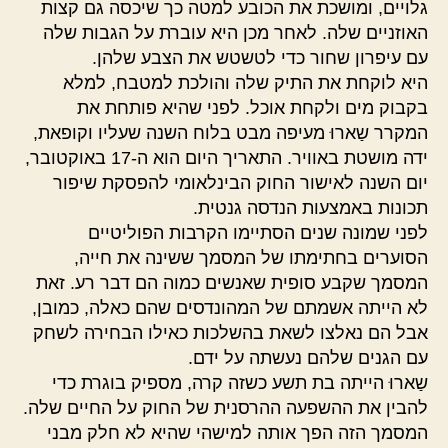
גלויים, ומושכת את הכובע למטה כך שיכסה גם קצות
האוזניים שלה. לאחר מכן היא עוברת על הגבות שלה
עם עיפרון שחור כדי לטשטש את הצבע שלהן.
היא לוקחת את התיק שלה והולכת למטבח, למלא
בקבוק מים ולקחת אוכל. לפני שהיא פותחת את
המקרר שַארוּ מעיפה מבט בלוח השנה שעליו וקופאת,
ידה מושטת באוויר. התאריך היום הוא ה-17 באוקטובר,
יום השנה לאישור החוק הבינלאומי להפסקת שיפור
תכונות באמצעות הנדסה גנטית.
לפני שמונה שנים הסתיימו הקרבות הפוליטיים
הסוערים בחתימתו של המסמך ששינה את חייה,
המסמך שקבע סופית שאנשים כמוה הם דבר רע. זאת
לא הייתה אשמתם של המהונדסים שהם כאלה, כמובן,
אבל הם נאלצו לשאת בהשלכות כאילו הבחירה לשחק
עם הגנים שלהם נעשתה על ידם.
שַארוּ הייתה בת תשע כשזה קרה, מספיק בוגרת כדי
להבין את ההשפעה ההרסנית של החוק על החיים שלה.
המסמך הזה הפך אותה למישהי שהיא לא חלק מבני