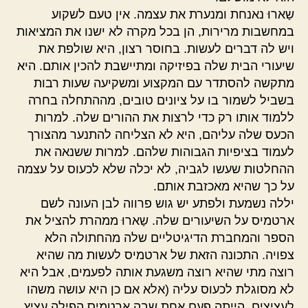
שַארוּ נאנחת ומנערת את עצמה. אין טעם לשקוע
במחשבות מרירות, הן בכל מקרה לא ישנו את המציאות
ויש לה דברים לעשות. בחוסר רצון, היא שולפת את
שיעורי הבית שלה בפיזיקה ומתיישבת להכין אותם. היא
מתקשה להסתדר עם המקצוע ומשקיעה שעות רבות
בשביל לשמור בו על ציונים טובים, מההתחלה בחרה
ללמוד אותו רק כדי לרצות את ההורים שלה. למרות
הכעס שלה עליהם, היא לא הצליחה להתנער מהצורך
לעמוד בציפיות הגבוהות שלהם. למרות ששנאה את
ההחלטות שעשו לגביה, לא יכלה שלא לכעוס על עצמה
על כך שהיא מאכזבת אותם.
יללה נשמעת ולפתע יש גוש פרווה לבן העונה לשם
ארטמיס על השיעורים שלה. שַארוּ ממהרת להציל את
הספר והמחברת הדיגיטליים שלה מהחתולה הלא
צפויה. התכונה הזאת של ארטמיס לעשות מה שהיא
רוצה מתי שהיא רוצה משגעת אותה לפעמים, אבל היא
לא מסוגלת לכעוס עליה (אלא אם כן היא עושה משהו
לעציצים. הייתה פעם אחת שבה ארטמיס הפילה עציץ