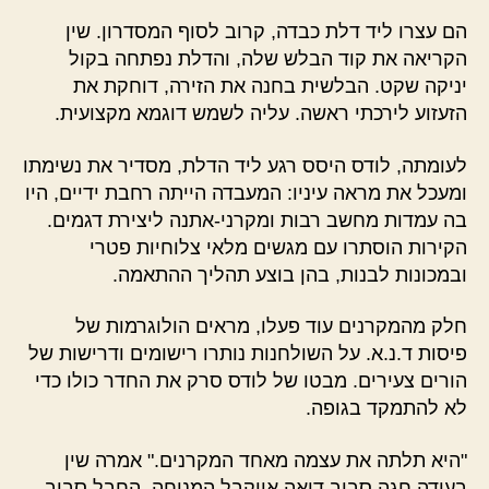
הם עצרו ליד דלת כבדה, קרוב לסוף המסדרון. שין
הקריאה את קוד הבלש שלה, והדלת נפתחה בקול
יניקה שקט. הבלשית בחנה את הזירה, דוחקת את
הזעזוע לירכתי ראשה. עליה לשמש דוגמא מקצועית.
לעומתה, לודס היסס רגע ליד הדלת, מסדיר את נשימתו
ומעכל את מראה עיניו: המעבדה הייתה רחבת ידיים, היו
בה עמדות מחשב רבות ומקרני-אתנה ליצירת דגמים.
הקירות הוסתרו עם מגשים מלאי צלוחיות פטרי
ובמכונות לבנות, בהן בוצע תהליך ההתאמה.
חלק מהמקרנים עוד פעלו, מראים הולוגרמות של
פיסות ד.נ.א. על השולחנות נותרו רישומים ודרישות של
הורים צעירים. מבטו של לודס סרק את החדר כולו כדי
לא להתמקד בגופה.
"היא תלתה את עצמה מאחד המקרנים." אמרה שין
בעודה חגה סביב דיאה אייקבל המנוחה. החבל סביב