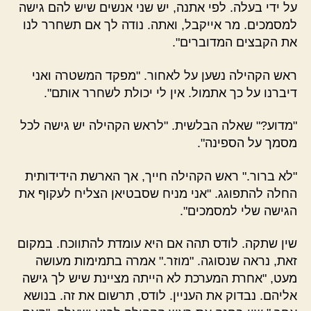
על ידי בעלה. לפי אתנה, יש שני אנשים שיש להם גישה
למסמכים. מר אייקבל, ואתה. נודה לך אם תשחרר לנו
את הקבצים המדוברים".
ראש הקהילה נשען על לאחור. "מפקד המשטרה ואני
דיברנו על כך אתמול. אין לי יכולת לשחרר אותם".
"מדוע?" שאלה הבלשית. "לראש הקהילה יש גישה לכל
מסמך על הספינה".
"לא ברור." ראש הקהילה חייך, אך הארשת הידידותית
החלה להתפוגג. "אני מניח שסבטיאן הצליח לעקוף את
הגישה שלי למסמכים".
שין שתקה. לודס תהה אם היא עומדת להתווכח. במקום
זאת, נראה שנסוגה. "מוזר." אמרה בתמימות מעושה
מעט, "אחרת המערכת לא הייתה מציינת שיש לך גישה
אליהם. נבדוק את העניין. לודס, תרשום את זה. בנושא