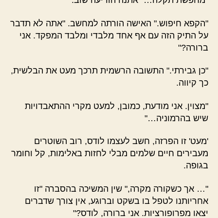
"מחפשת תקלה…" אתנה הודיעה שוב.
"הקפא חיפוש." האישה הורתה למחשב. "אתה לא תדבר
על התיק הזה עם אף אחד מלבדי ומלבד המפקד. אני
ברורה?"
"כן גבירתי." התשובה הרשמית תרכך מעט את הבלשית,
כך קיווה.
"מצוין. אני מודעת, כמובן, למעט מקרי ההתאבדויות
שיש בהרמוניה…"
'מעט' זו הפרזה, חשב לעצמו לודס, רוב השוטרים
מעבירים חיים שלמים מבלי לחזות באלימות, קל וחומר
בגופה.
"… אך כשקורה מקרה," שין המשיכה בהסברה "זו
אחריותנו לטפל בו בשקט וברוגע, אין צורך שדברים
יצאו מפרופורציות. אני ברורה, לודס?"