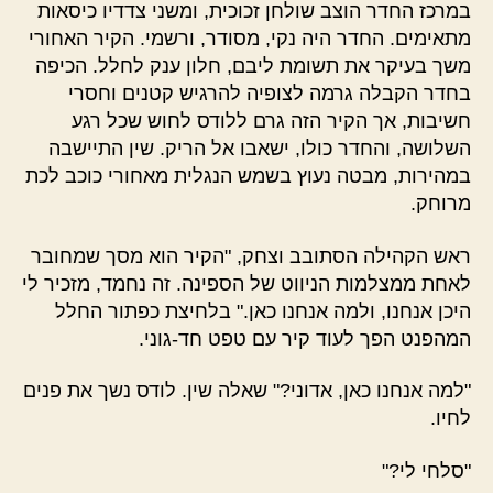
במרכז החדר הוצב שולחן זכוכית, ומשני צדדיו כיסאות
מתאימים. החדר היה נקי, מסודר, ורשמי. הקיר האחורי
משך בעיקר את תשומת ליבם, חלון ענק לחלל. הכיפה
בחדר הקבלה גרמה לצופיה להרגיש קטנים וחסרי
חשיבות, אך הקיר הזה גרם ללודס לחוש שכל רגע
השלושה, והחדר כולו, ישאבו אל הריק. שין התיישבה
במהירות, מבטה נעוץ בשמש הנגלית מאחורי כוכב לכת
מרוחק.
ראש הקהילה הסתובב וצחק, "הקיר הוא מסך שמחובר
לאחת ממצלמות הניווט של הספינה. זה נחמד, מזכיר לי
היכן אנחנו, ולמה אנחנו כאן." בלחיצת כפתור החלל
המהפנט הפך לעוד קיר עם טפט חד-גוני.
"למה אנחנו כאן, אדוני?" שאלה שין. לודס נשך את פנים
לחיו.
"סלחי לי?"