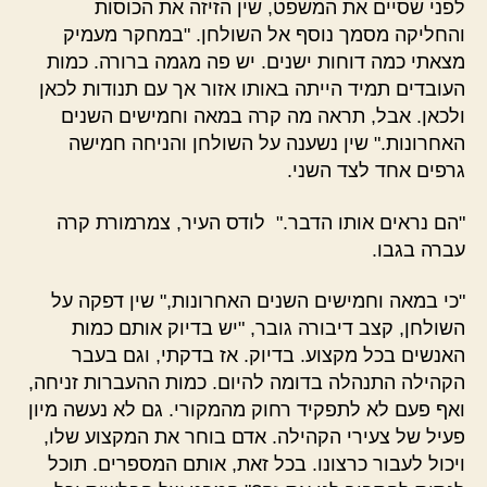
לפני שסיים את המשפט, שין הזיזה את הכוסות
והחליקה מסמך נוסף אל השולחן. "במחקר מעמיק
מצאתי כמה דוחות ישנים. יש פה מגמה ברורה. כמות
העובדים תמיד הייתה באותו אזור אך עם תנודות לכאן
ולכאן. אבל, תראה מה קרה במאה וחמישים השנים
האחרונות." שין נשענה על השולחן והניחה חמישה
גרפים אחד לצד השני.
"הם נראים אותו הדבר." לודס העיר, צמרמורת קרה
עברה בגבו.
"כי במאה וחמישים השנים האחרונות," שין דפקה על
השולחן, קצב דיבורה גובר, "יש בדיוק אותם כמות
האנשים בכל מקצוע. בדיוק. אז בדקתי, וגם בעבר
הקהילה התנהלה בדומה להיום. כמות ההעברות זניחה,
ואף פעם לא לתפקיד רחוק מהמקורי. גם לא נעשה מיון
פעיל של צעירי הקהילה. אדם בוחר את המקצוע שלו,
ויכול לעבור כרצונו. בכל זאת, אותם המספרים. תוכל