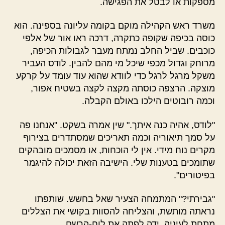
מספקות או לבטל את הפגישה.
משרד ראש הקהילה מוקם בקומה עליונה בספינה. הוא
כוסה בכיפה שקופה כתקרה, דרכה ראו אור של אלפי
כוכבים. שביל החלב נמתח מעבר לגבולות הכיפה,
מרוחק וגדול מכפי שיכל מי מהם להבין. לודס העביר
משקל מרגל לרגל כדי לוודא שהוא עוד עומד על קרקע
מוצקה. הרצפה כוסתה מקצה לקצה בשטיח אפור,
וכמה רובוטים הילכו באולם הקבלה.
"לודס, אהיה כנה איתך." שין אמרה בשקט. "אנחנו פה
על סמך תיאוריה וכמה תאריכים שמסתדרים בצירוף
מקרים נוח מידי. אין לי הוכחות, או מסמכים מובהקים
שתומכים בטענות שלי. הישיבה הזאת יכולה להיגמר
בפיטורים".
"גבירתי?" המתמחה הצעיר שאל בחשש. שותפתו
נראתה מותשת, והצליחה להסוות בקושי את הצללים
מתחת לעיניה. ידה לפתה את לוח-הרשם.