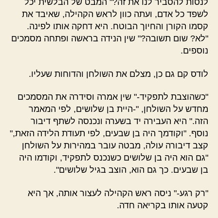
לנסות להסביר לנו את זה?" המבט של הבלשית יכל
לשפד כל אדם, ועתה כוון לראש הקהילה, שאיבד את
קסמו הקורן והחיוך הבוטח. היא דחקה אותו לפינה.
"לא? שום תשובה?" שין הנידה בראשה ופתחה מסמכים
נוספים.
לודס קם גם כן, מצלם את השולחן והדוחות שעליו.
"כשהוצבת לתפקיד-" שין אמרה וסידרה את המסמכים
מחדש על השולחן, "-היית בן שלושים, לפי המאמר
הזה." היא העבירה יד בשערה ונכנסה לשתף דיבור
נוסף. "וקודמך היה בן שבעים, לפי תעודת הלידה הזאת,"
קצב דיבורה עולה, מבטה עובר במהירות על השולחן
"גם הוא היה בן שלושים כשנכנס לתפקיד, וקודמו היה
בן שבעים. כך גם הוא, הוצב בגיל שלושים".
"רק רגע-" ניסה ראש הקהילה לעצור אותה, אך היא
קטעה אותו בקריאה חדה.