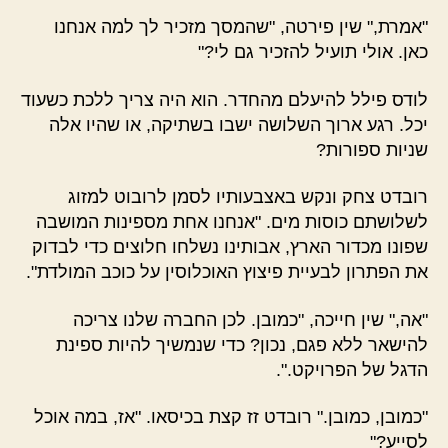
"אמרת," שין פירטה, "שהמסך מזכיר לך למה אנחנו
כאן. אולי תועיל להזכיר גם לי?"
לודס פילל להיעלם מהחדר. הוא היה צריך ללכת כשעוד
יכל. רגע ארוך השלושה ישבו בשתיקה, או שהיו אלה
שניות ספורות?
רובדט צחק ונקש באצבעותיו לסמן לרובוט למזוג
לשלושתם כוסות מים. "אנחנו אחת מספינות המושבה
שפונו מכדור הארץ, אבותינו נשלחו חלוצים כדי לבדוק
את הפתרון לבעיית פיצוץ האוכלוסין על כוכב המולדת".
"אה," שין חייכה, "כמובן. לכן החברה שלנו צריכה
להישאר ללא פגם, נכון? כדי שנמשיך להיות ספינת
הדגל של הפרויקט.".
"כמובן, כמובן." רובדט זז קצת בכיסאו. "אז, במה אוכל
לסייע?"