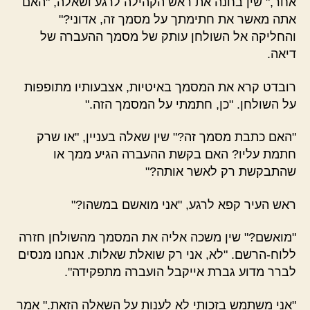
אחר," שין בחנה את ראש הקהילה לרגע ושאלה, "האם
אתה מאשר את חתימתך על מסמך זה, אדוני?"
והחליקה אל השולחן עותק של מסמך ההעברה של
דיאה.
רובדט קרא את המסמך באיטיות, אצבעותיו מתופפות
על השולחן. "כן, חתמתי על המסמך הזה."
"האם כתבת מסמך זה?" שין שאלה בעניין, "או שרק
חתמת עליו? האם בקשת ההעברה הגיע ממך או
שהתבקשת רק לאשר אותה?"
ראש העיר קפא לרגע, "אני מואשם במשהו?"
"מואשם?" שין משכה אליה את המסמך מהשולחן חזרה
ללוח-הרשם. "לא, אני רק שואלת שאלות. אנחנו מנסים
לברר מדוע גברת אייקבל הועברה מתפקידה".
"אני משתמש בזכותי לא לענות על השאלה הזאת." אמר