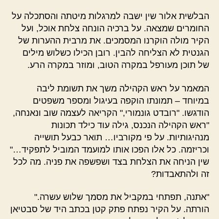
הבלשית אלור שין ישבה למרגלות מיטתה והסתכלה על
החומרים שמצאה. על ברכיה הונחה צלחת אוכל, ועל
הקיר מולה הוקרנו המסמכים. את מרבית ההערות של
הגנטית לא הצליחה להבין. רובן הכילו כשלוש מילים
של תוכן מעורפל במקרה הטוב, ומוזר במקרה הרע.
המאמר על ראש הקהילה משך את תשומת ליבה
במיוחד – תמונתו הוקפה בעיגול ומספר משפטים
הודגשו. "רובדט גונמורי," הקריאה לעצמה שוב ונאנחה,
"ראש הקהילה הנכנס, גילה עוד כילד תכונות
מנהיגותיות. על פי מקורביו… תואר כבעל תושייה
וכריזמה. כל אלו הפכו אותו למועמד המוביל לתפקיד…"
שין הניחה את הצלחת בצד ושפשפה את פניה. מה לכל
זה ולהתאבדות?
"אתנה, תפתחי במקביל את מסמך שלוש עשרה."
הורתה. על הקיר נפתח פתק קטן בכתב היד של סבטיאן