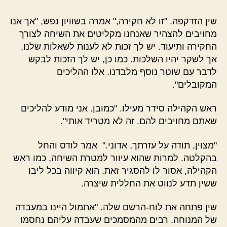
שין הזדקפה. "זו לא חקירה," אמרה בשוויון נפש, "אך אנו
מחויבים להצהיר שאנחנו מקליטים את השיחה לצורך
החקירה ותיעוד. יש לך זכות לא לענות לשאלות שלנו,
אך לשקר יהיו השלכות. כמו כן, יש לך הזכות לבקש
לדבר עם שוטר נוסף מלבדנו. אלו ההליכים
המקובלים".
ראש הקהילה סידר מעילו. "כמובן. אני מודע להליכים
שאתם מחויבים להם. זה לא מטריד אותי".
"מצוין, תודה על עזרתך, אדוני." אמר לודס והחל
בהקלטה. למרות שהוא עיוור למטרת השיחה, כמו ראש
הקהילה, אסור לו להסגיר זאת. הוא קיווה בכל ליבו
ששין תדע לנווט את החללית שיצרה.
שין פתחה את לוח-הרשם שלה. "אתמול היינו במעבדה
של המנוחה. רבים מהמסמכים שעבדה עליהם נחסמו