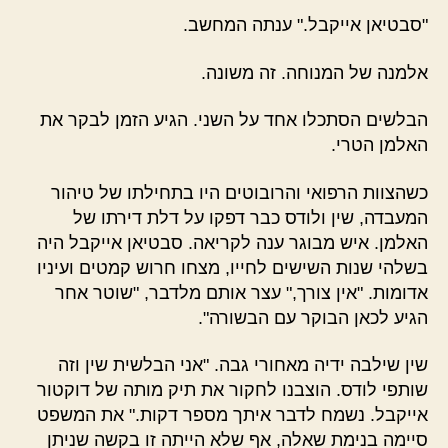
"סבטיאן אייקבל." ענתה המחשב.
אלמנה של המנוחה. זה משונה.
הבלשים הסתכלו אחד על השני. הגיע הזמן לבקר את
האלמן הטרי.
כשהצוות הרפואי והרובוטים היו בתחילתו של טיהור
המעבדה, שין ולודס כבר דפקו על דלת דירתו של
האלמן. איש מבוגר ענה לקריאה. סבטיאן אייקבל היה
בשלהי שנות השישים לחייו, מצחו חרוש קמטים ועיניו
אדומות. "אין צורך," עצר אותם מלדבר, "שוטר אחר
הגיע לכאן הבוקר עם הבשורה".
שין שילבה ידיה מאחורי גבה. "אני הבלשית שין וזה
שותפי לודס. הוצבנו לחקור את תיק מותה של דוקטור
אייקבל. נשמח לדבר איתך מספר דקות." את המשפט
סיימה בנימת שאלה, אף שלא הייתה זו בקשה שניתן