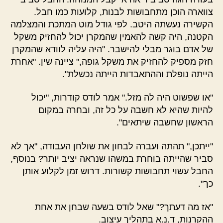
צווארה הוכן מתחבושות לבנות, קלועות כמו חבל.
הקשירה נעשתה היטב. לפי גודל מוט המתכת והמצלמה
הקטנה, היה קשה להאמין שהמקרן יכול להחזיק משקל
של אדם בוגר מבלי להישבר. "היה עליה לוודא שהמקרן
חזק מספיק להחזיק את משקל גופה," ציינה שין. "אחרת
הייתה נופלת וההתאבדות הייתה נכשלת".
"או שפשוט היה לה מזל." אמר לודס קודרות, "יכול
להיות שהיא לא חשבה על כל זה, ובחרה במקום
הראשון שחשבה שיתאים".
"ייתכן," תהתה ועברה לבחון את שולחן העבודה, "אך לא
סביר שהייתה בוחרת במשהו שנראה יציב יותר? בנוסף,
החבל עשוי תחבושות קשורות. דרוש זמן לקלוע אותן
כך".
"אז מה דעתך?" שאל לודס בשעה שבחן את אחת
ההקרנות, ד.נ.א בתהליך עיצוב.