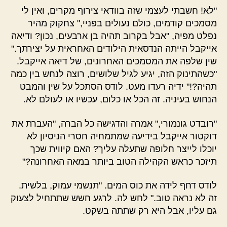
"לא! חשבתי לעצמי שזה בוודאי צירוף מקרים, ואין לי
מסמכים קודמים, כולם נעולים בפניי," צחקוק מהיר
נפלט מפיה, "אבל בקרוב תהיה בן ארבעים, נכון? ודיאה
אייקבל הייתה הנדסאית הילודים האחראית על יצירתך."
שין שלפה את המסמכים האחרונים, של דיאה אייקבל.
"כשהתינוק הזה, יגיע לגיל שלושים, רוצה לנחש בין כמה
תהיה?!" ידיה רעדו מעט. לודס הסתכל על שין והמבט
הנחוש בעיניה. זה הכל או כלום, עכשיו או לעולם לא.
"רובדט גונמורי," אמרה והדגישה כל הברה, "העברת את
דוקטור אייקבל בידיעה שמתמחיה חסרי הניסיון לא
יוכלו לייצר חלופה שתעלה עליך? האם קיווית שכך
תיזכר כראש הקהילה הטוב ביותר במאה האחרונה?"
לודס דחף לידה את כוס המים. "תנשמי עמוק, בלשית.
זה לא נראה טוב." לחש לה. לרגע חשש שתתחיל לצעוק
גם עליו, אבל היא רק שתתה בשקט.