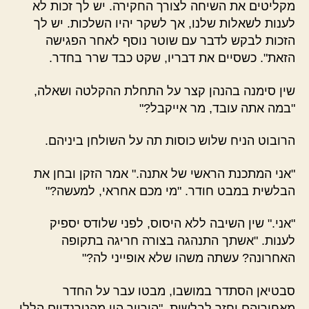
מקליטים את השיחה לצורך החקירה. יש לך זכות לא
לענות לשאלות שלנו, אך לשקר יהיו השלכות. יש לך
הזכות לבקש לדבר עם שוטר נוסף לאחר הפגישה
הזאת". כשסיים את דבריו, שקט כבד שרר בחדר.
שין סימנה בהנהן קצר על התחלת ההקלטה ושאלה,
"במה אתה עובד, מר אייקבל?"
הרובוט הניח שלוש כוסות תה על השולחן ביניהם.
"אני המתכנת הראשי של אתנה." אמר הזקן ובחן את
הבלשית במבט חודר. "מי מכם אחראי, למעשה?"
"אני." שין השיבה ללא היסוס, לפני שלודס יספיק
לענות. "אשתך התנהגה בצורה חריגה בתקופה
האחרונה? עשתה משהו שלא אופייני לה?"
סבטיאן הסתדר במושבו, מבטו עבר על החדר
מאחוריהם וחזר לבלשית. "הורייך היו מהטרנדיים הללו