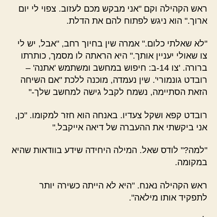
ראש הקהילה וקם "אני מבקש מכם לעזוב. צפוי לי יום
ארוך." הוא ניגש לפתוח להם את הדלת.
"לא שאלתי כלום." אמרה שין בחיוך רחב, "אבל, יש לי
צו שאולי יעניין אותך." היא הראתה לו מסמך, כותרתו
ברורה. 'צו 14-ב: חיפוש במחשב ומשתמש 'אתנה' –
רובדט גונמורי'. שין נעמדה, מוכנה ללכת "אם השיחה
הזאת הסתיימה, נשמח לקבל גישה למחשב שלך-"
רובדט קפא ושקל צעדיו. באנחה הוא חזר למקומו. "כן,
אני ביקשתי את ההעברה של דיאה אייקבל."
"למה?" לודס שאל. המילה היחידה שידע בוודאות שהיא
במקומה.
ראש הקהילה נאנח. "היא לא הייתה כשירה יותר
לתפקיד אותו מילאה".