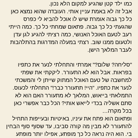
כמו ילד קטן שהגיע למקום הלא נכון.
אבל זה לא באמת עניין אותי. העובדה שהוא נמצא כאן
כל כך גבוה אומרת שיש לו אוכל להביא לי כפרס
שהגעתי כל כך גבוה. פתאום שמחתי כל כך. כמה הייתי
רעב לטעם האוכל האנושי, כמה רציתי להגיע לגן עדן
ולטעום ממנו שוב. רצתי במעלה המדרגות בהתלהבות
לעבר המלאך הישן.
"סליחה? שלום?" אמרתי והתחלתי לנער את כתפיו
בפראות. אבל הוא לא התעורר. ליקקתי את שפתי
למחשבה של טעם האוכל המתוק שייתן לי והמשכתי
לנער את כתפיו. "היי! תתעורר כבר!" התחלתי לכעוס.
התמלאתי בייאוש, המלאך לא מתעורר האם הוא לא
סתם אשליה בכדי לייאש אותי? הכל כבר אפשרי כאן
בכל מקרה…
ופתאום הוא פתח את עיניו, באיטיות ובעייפות התחיל
להתעורר לא מבין מה קורה סביבו, עד שסוף סוף הבחין
בי. הוא היה נראה כל כך מופתע, אפילו יותר מופתע