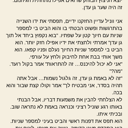
יוצא הניצוץ הבוהק שרואים אפילו מתחתית הגיהנום.
זה היה שער גן עדן.
אני ווניל עדיין החזקנו ידיים, תפסתי את ידו השנייה
בהתרגשות ופשוט הבטתי בו והוא הביט בי למספר
שניות עם חיוך קטן על שפתיו. "בוא נקפוץ ביחד אל תוך
גן עדן" אמרתי ולחצתי את ידיו אפילו חזק יותר. הוא
הביט בי למספר שניות החיוך נעלם ופניו קפאו. הוא
משך אותי בבת אחת לחיבוק ולחץ על עורפי.
"אני לא יכול להיכנס… זה להתראות" אמר בקול רועד.
"מה?"
"זה לא באמת גן עדן, זה גלגול נשמות… אבל אתה
תהיה בסדר, אני מבטיח לך" אמר וקולו קצת שבור והוא
בכה.
לא הצלחתי להבין את משמעות דבריו, אבל הבנתי
באותו רגע שוניל רציני וכנראה באמת לא נתראה שוב.
ובכיתי איתו.
הוא תפס את דפנות ראשי והביט בעיני למספר שניות.