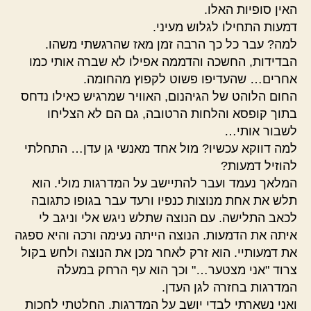
האין סופיות האלו.
דמעות התחילו לגלוש מעיני.
למה? עבר כל כך הרבה זמן מאז שהרגשתי משהו.
הבדידות, החשכה והדממה אפילו לא שברה אותי כמו
אחרים… שהעדיפו פשוט לקפוץ מהחומה.
החום הלוהט של הגיהנום, האוויר שמרגיש כאילו נדחס
בתוך קופסא והלחות הרטובה, גם הם לא הצליחו
לשבור אותי…
למה דווקא עכשיו? מול אחד מאנשי גן עדן… התחלתי
להוזיל דמעות?
המלאך נעמד ועבר להתיישב על המדרגות מולי. הוא
תלש את אחת מנוצות כנפיו ורעד עבר בגופו כתגובה
לכאב התלישה. עם הנוצה שתלש ניגש אלי וניגב לי
איתה את הדמעות. הנוצה הייתה נעימה ורכה והיא ספגה
את דמעותיי. הוא זרק לאחר מכן את הנוצה ולחש בקול
צרוד "אני מצטער…" וכך הוא עף הרחק במעלה
המדרגות בחזרה לגן העדן.
ואני נשארתי לבדי יושב על המדרגות. החלטתי לחכות