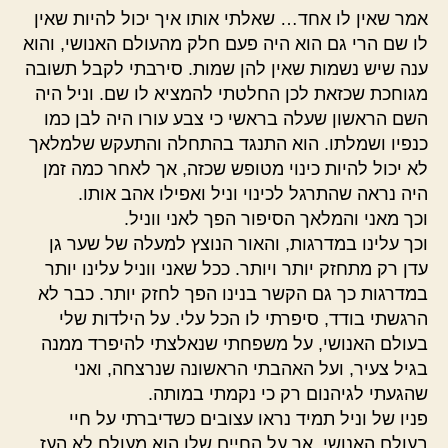
אמר שאין לו אחד… שאלתי אותו איך יכול להיות שאין
לו שם הרי גם הוא היה פעם חלק מהעולם האנושי, והוא
ענה שיש נשמות שאין להן שמות. סירבתי לקבל תשובה
מגוחכת שכזאת לכן החלטתי להמציא לו שם. וניל היה
השם הראשון שעלה בראשי כי צבע עורו היה לבן כמו
כנפיו ושמלתו. הוא התנגד בהתחלה והתעקש שלמלאך
לא יכול להיות כינוי מטופש שכזה, אך לאחר כמה זמן
היה נראה שהתרגל לכינוי וניל ואפילו אהב אותו.
וכך מאני והמלאך הסיפור הפך לאני ווניל.
וכך עלינו במדרגות, והאור הנוצץ למעלה של שער גן
עדן רק מתחזק יותר ויותר. ככל שאני ווניל עלינו יותר
במדרגות כך גם הקשר בנינו הפך לחזק יותר. כבר לא
הרגשתי בודד, סיפרתי לו הכל עלי. על הילדות שלי
בעולם האנושי, על משפחתי שנאלצתי להיפרד ממנה
בגיל צעיר, ועל האהבתי הראשונה שנרצחה, ואני
שהגעתי לגיהנום רק כי נקמתי במותה.
פניו של וניל תמיד נראו עצובים כשדיברתי על חיי
בעולם האנושי, אך על החיים שלו הוא מעולם לא העז