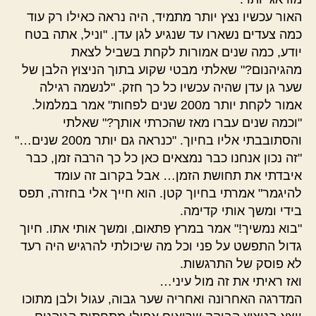
האור עכשיו נצץ יותר מתמיד, היה נראה כאילו רק עוד
כמה צעדים נשארו עד שנגיע לגן עדן. "וניל, אתה בטח
יודע, כמה שנים אמורות לקחת בשביל לצאת
מהגיהנום?" שאלתי מבטי שקוע בתוך הניצוץ הלבן של
שער גן עדן שהיה עכשיו כל כך חזק. "לנשמה רגילה
אמור לקחת יותר מ200 שנים לפחות" אמר במלמול.
"וכמה שנים עברו מאז שהכרתי אותך?" שאלתי
והסתובבתי אליו בחיוך. "כנראה גם יותר מ200 שנים…"
"זה נכון אנחנו כבר נמצאים כאן כל כך הרבה זמן, כבר
איבדתי את תחושת הזמן… אבל בקרוב זה עומד
להיגמר" אמרתי בחיוך קטן. הוא חייך אלי בחזרה, תפס
בידי ומשך אותי קדימה.
"בוא נמשיך!" אמר במרץ פתאום, ומשך אותי אתו. חיוך
גדול התפשט על פני וכל מה שיכולתי להרגיש היה רעד
לא פוסק של התרגשות.
ואז ראיתי את זה מול עיני…
המדרגה האחרונה ואחריה שער גבוה, עגול ולבן מתוכו