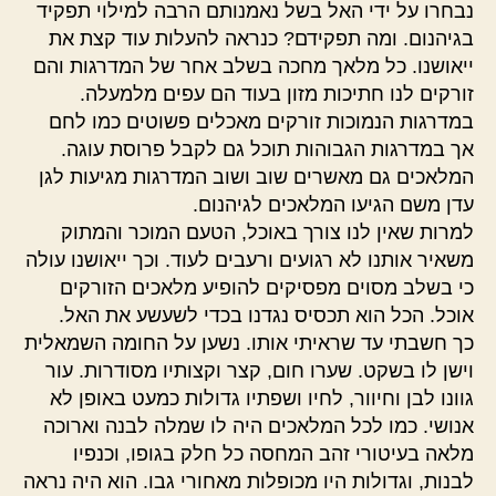
נבחרו על ידי האל בשל נאמנותם הרבה למילוי תפקיד
בגיהנום. ומה תפקידם? כנראה להעלות עוד קצת את
ייאושנו. כל מלאך מחכה בשלב אחר של המדרגות והם
זורקים לנו חתיכות מזון בעוד הם עפים מלמעלה.
במדרגות הנמוכות זורקים מאכלים פשוטים כמו לחם
אך במדרגות הגבוהות תוכל גם לקבל פרוסת עוגה.
המלאכים גם מאשרים שוב ושוב המדרגות מגיעות לגן
עדן משם הגיעו המלאכים לגיהנום.
למרות שאין לנו צורך באוכל, הטעם המוכר והמתוק
משאיר אותנו לא רגועים ורעבים לעוד. וכך ייאושנו עולה
כי בשלב מסוים מפסיקים להופיע מלאכים הזורקים
אוכל. הכל הוא תכסיס נגדנו בכדי לשעשע את האל.
כך חשבתי עד שראיתי אותו. נשען על החומה השמאלית
וישן לו בשקט. שערו חום, קצר וקצותיו מסודרות. עור
גוונו לבן וחיוור, לחיו ושפתיו גדולות כמעט באופן לא
אנושי. כמו לכל המלאכים היה לו שמלה לבנה וארוכה
מלאה בעיטורי זהב המחסה כל חלק בגופו, וכנפיו
לבנות, וגדולות היו מכופלות מאחורי גבו. הוא היה נראה