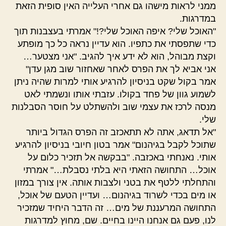
ממני לראות מישהו גם אחרי העלייה האין סופית הזאת
במדרגות.
"האוכל שלי? איפה האוכל שלי?!" אמרתי בעצבנות תוך
כדי שתפסתי את כתפיו. הוא עדיין נראה כל כך מופתע
וקצת מבוהל, הוא לא ידע איך להגיב. "אני מצטער…
אני אביא לך את הפרס לאחר שאחזור שוב מגן עדן"
אמר בקול שקט בניסיון להרגיע אותי למרות שהיה ניתן
לשמוע גוון של פחד בקולו. עזבתי אותו ונשמתי לאט
מנסה לרכז את עצמי שוב ולהשתלט על חוסר הסבלנות
שלי.
"אל תדאג, אתה לא תתאכזב זה הפרס הגדול ביותר
שתוכל לקבל בגיהנום" אמר בטון חיובי בניסיון להרגיע
אותי. נאנחתי באכזבה. "בבקשה אל תזכיר כלום על
אוכל… התחושה הזאתי היא בלתי נסבלת…" אמרתי
והתחלתי ללטף את בטני ולצבות אותה. אין צורך במזון
או מים בכדי לשרוד בגיהנום… ועדיין הטעם של אוכל,
התחושה המרעננת של מים… זה הדבר היחיד שמזכיר
לנו, פעם גם אנחנו היינו בחיים. שם, מחוץ למדרגות