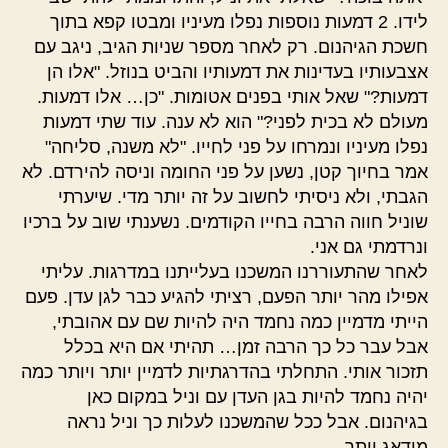
לידו. 2 דמעות נוספות נפלו מעיניו ומבטו קפא בתוך
חשכת הגיהנום. רק לאחר מספר שניות הגיב, ניגב עם
אצבעותיו בעדינות את דמעותיו והביט בנוזל. "אלו הן
דמעות?" שאל אותי בפנים אטומות. "כן… אלו דמעות.
מעולם לא בכית לפני?" הוא לא ענה. עוד שתי דמעות
נפלו מעיניו ונמרחו על פני לחייו. "לא משנה, סליחה"
אמר בחיוך קטן, נשען על פני החומה וניסה להירדם. לא
הגבתי, ולא ניסיתי לחשוב על זה יותר מדי. שיערתי
שוניל חווה הרבה בחייו הקודמים. נשענתי שוב על ברכיו
ונרדמתי גם אני.
לאחר שהתעוררנו המשכנו בעלייתנו במדרגות. עליתי
אפילו מהר יותר הפעם, רציתי להגיע כבר לגן עדן. פעם
הייתי מדמיין כמה נחמד היה להיות שם עם אהובתי,
אבל עבר כל כך הרבה זמן… תהיתי אם היא בכלל
תזכור אותי. התחלתי בהדרגתיות לדמיין יותר ויותר כמה
יהיה נחמד להיות בגן העדן עם וניל במקום כאן
בגיהנום. אבל ככל שהמשכנו לעלות כך וניל נראה
מודאג יותר.