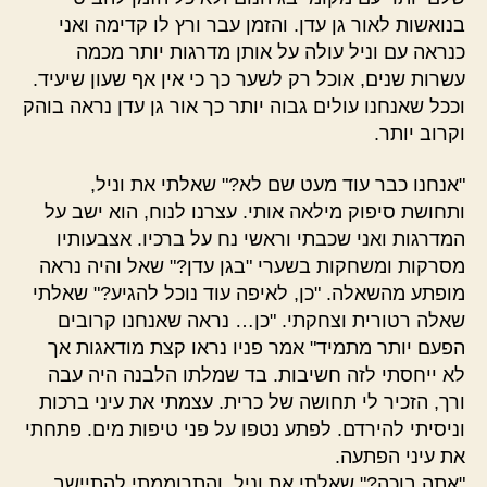
בנואשות לאור גן עדן. והזמן עבר ורץ לו קדימה ואני
כנראה עם וניל עולה על אותן מדרגות יותר מכמה
עשרות שנים, אוכל רק לשער כך כי אין אף שעון שיעיד.
וככל שאנחנו עולים גבוה יותר כך אור גן עדן נראה בוהק
וקרוב יותר.
"אנחנו כבר עוד מעט שם לא?" שאלתי את וניל,
ותחושת סיפוק מילאה אותי. עצרנו לנוח, הוא ישב על
המדרגות ואני שכבתי וראשי נח על ברכיו. אצבעותיו
מסרקות ומשחקות בשערי "בגן עדן?" שאל והיה נראה
מופתע מהשאלה. "כן, לאיפה עוד נוכל להגיע?" שאלתי
שאלה רטורית וצחקתי. "כן… נראה שאנחנו קרובים
הפעם יותר מתמיד" אמר פניו נראו קצת מודאגות אך
לא ייחסתי לזה חשיבות. בד שמלתו הלבנה היה עבה
ורך, הזכיר לי תחושה של כרית. עצמתי את עיני ברכות
וניסיתי להירדם. לפתע נטפו על פני טיפות מים. פתחתי
את עיני הפתעה.
"אתה בוכה?" שאלתי את וניל, והתרוממתי להתיישב