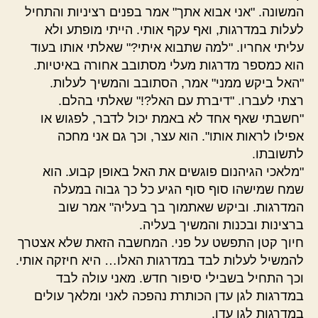
המשונה. "אני אבוא אתך" אמר בפנים רציניות והתחיל
לעלות במדרגות, ואף עקף אותי. הייתי מופתע ולא
עליתי אחריו. "למה שתבוא איתי?" שאלתי אותו בעוד
הוא כמספר מדרגות מעלי מסתובב אחורה באיטיות.
"האל ביקש ממני" אמר, הסתובב והמשיך לעלות.
רצתי לעברו. "דיברת עם האל?!" שאלתי בהלם.
"חשבתי שאף אחד לא באמת יכול לדבר, לפגוש או
אפילו לראות אותו". הוא עצר, וכך גם אני מחכה
לתשובתו.
"מלאכי הגיהנום פוגשים את האל באופן קבוע. הוא
שמח שמישהו סוף סוף הגיע כל כך גבוה במעלה
המדרגות. וביקש שאתמוך בך בעליה" אמר שוב
ברצינות ובכנות והמשיך בעליה.
חיוך קטן התפשט על פני. המחשבה הזאת שלא אצטרך
להמשיל לעלות לבד במדרגות האלו… היא חיזקה אותי.
וכך התחיל בשבילי סיפור חדש. מאני עולה לבד
במדרגות לגן עדן הכותרת נהפכה לאני ומלאך עולים
במדרגות לגן עדן.