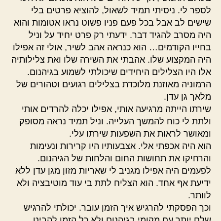
לספר לי. ניסיתי תמיד לשאול, להוציא פרטים בלי
שישים לב אבל בכל פעם פניו פשוט נראו אטומות והוא
היה מסרב להגיד דבר. ידעתי רק פרט יחיד על וניל
בחייו הקודמים… הוא כנראה אהב לשיר, אולי זה אפילו
היה המקצוע שלו. אהבתי את השירה שלו ואת צלילותיה
אלו היו הצלילים היחידים שיכולתי לשמוע בגיהנום.
הרמוניה מאוזנת מלוכדת בצלילים רגועים וטהורים של
מלאך גן עדן.
שירתו הייתה מרגיעה אותי, אפילו יכלה להרדים אותי
ולתת לי כוח להמשך העלייה. וניל תמיד נראה מסופק
ומאושר לראות את השפעות שירתו עלי.
הוא היה אכפתי אלי. אצבעותיו היו קרירות ונעימות
והרחיקו את תחושות החום והלחות של הגיהנום.
לפעמים היה אפילו מגניב לי שאריות מזון מגן עדן ללא
ידיעת אף אחד. הוא הצליח לתת בי עוד מוטיבציה ולא
לוותר.
וכך הפסקתי להרגיש איך הזמן עובר. יכולתי להרגיש
שלם יותר עם מקומי בגיהנום ולא כל הזמן להביט