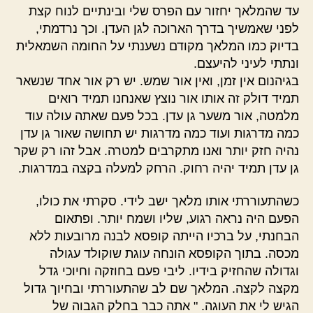
עד שהמלאך יחזור עם הפרס שלי ובינתיים לנוח קצת
לפני שאמשיך בדרך הארוכה לגן העדן. וכך נרדמתי,
בדיוק כמו המלאך מקודם נשענתי על החומה השמאלית
ונתתי לעיני להיעצם.
בגיהנום אין זמן, ואין אור שמש. יש רק אור אחד שנשאר
תמיד דולק זה אותו אור נוצץ שאנחנו תמיד רואים
מלמטה, אור משער גן עדן. בכל פעם שאתה עולה עוד
כמה מדרגות ועוד כמה מדרגות יש תחושה שאור גן עדן
נהיה חזק יותר ואנו מתקרבים למטרה. אבל זהו רק שקר
גן עדן תמיד יהיה רחוק. הרחק למעלה בקצה במדרגות.
כשהתעוררתי אותו מלאך ישב לידי. סקרתי את כולו,
הפעם היה נראה רגוע, שליו ושמח יותר. ופתאום
הבחנתי, על ברכיו הייתה קופסא לבנה מרובעות ללא
מכסה. בתוך הקופסא הונחה עוגת שוקולד עגולה
וגדולה שהחזיק בידיו. ליבי פעם בחוזקה וחיוכי גדל
מקצה לקצה. המלאך שם לב שהתעוררתי ובחיוך גדול
הגיש לי את העוגה. " אתה כבר בחלק הגבוה של