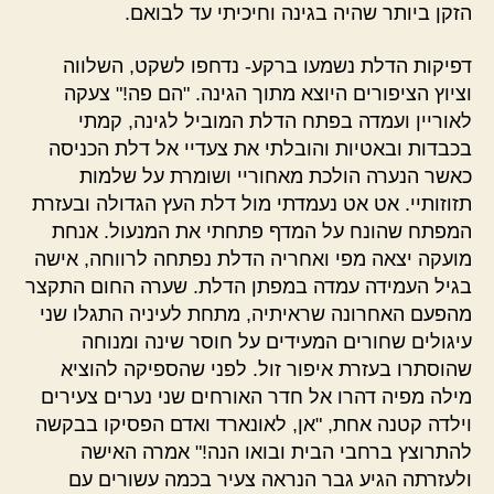
הזקן ביותר שהיה בגינה וחיכיתי עד לבואם.
דפיקות הדלת נשמעו ברקע- נדחפו לשקט, השלווה
וציוץ הציפורים היוצא מתוך הגינה. "הם פה!" צעקה
לאוריין ועמדה בפתח הדלת המוביל לגינה, קמתי
בכבדות ובאטיות והובלתי את צעדיי אל דלת הכניסה
כאשר הנערה הולכת מאחוריי ושומרת על שלמות
תזוזותיי. אט אט נעמדתי מול דלת העץ הגדולה ובעזרת
המפתח שהונח על המדף פתחתי את המנעול. אנחת
מועקה יצאה מפי ואחריה הדלת נפתחה לרווחה, אישה
בגיל העמידה עמדה במפתן הדלת. שערה החום התקצר
מהפעם האחרונה שראיתיה, מתחת לעיניה התגלו שני
עיגולים שחורים המעידים על חוסר שינה ומנוחה
שהוסתרו בעזרת איפור זול. לפני שהספיקה להוציא
מילה מפיה דהרו אל חדר האורחים שני נערים צעירים
וילדה קטנה אחת, "אן, לאונארד ואדם הפסיקו בבקשה
להתרוצץ ברחבי הבית ובואו הנה!" אמרה האישה
ולעזרתה הגיע גבר הנראה צעיר בכמה עשורים עם