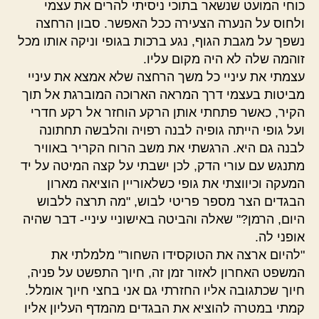
כוחי המועט שנשאר בתוכי ניסיתי להרים את עצמי
ולחוס על הנערה הצעירה ככל האפשר. סבון הרחצה
נשפך על מגבת הגוף, נגע ברכות בגופי וניקה אותו מכל
זוהמה שלה לא היה מקום עליו.
עצמתי את עיניי כל משך הרחצה שלא אמצא את עיניי
מביטות בעצמי דרך המראה הארוכה המוברגת אל תוך
הקיר, כאשר פתחתי אותן הרקע הוחזר אל רקע חדרי
ועל גופי הייתה גופיה לבנה רפויה והלבשה תחתונה
לבנה גם היא. הרגשתי את משב הרוח הקריר באוויר
מתנגש עם עורי הדק, לכן ישבתי על קצה המיטה על יד
המעקה וכיווצתי את גופי כשלאוריין הוציאה מארון
הבגדים הצר מספר פריטי לבוש, "מה תרצה ללבוש
היום, הרמן?" שאלה והביטה באישוניי עיניי- דבר שהיה
אופני לה.
"להיום ארצה את הטוקסידו השחור" מלמלתי את
המשפט האחרון לאזור זמן זה, חיוך התפשט על פניה,
חיוך שכתגובה אליו החזרתי גם אני בחצי חיוך אומלל.
קמתי במטרה להוציא את הבגדים מהמדף העליון אליו