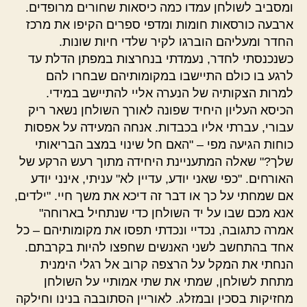
ומסביב לשולחן עמדו כמה כיסאות שחורים מרופדים.
ארבעה כורסאות חומות ומדפי ספרים הקיפו את מרכז
החדר ומעליהם הוברגו לקיר שלדי חיות שונות.
כשנכנסתי לחדר, נעמדתי בנחרצות במפתן הדלת עד
לרגע בו כולם התיישבו במקומותיהם שבחרו להם
למרות הצקותיה של הנערה אליי להתיישב במידי.
הכיסא העליון היחיד שפונה לאורך השולחן נשאר ריק
עבורי, עברתי אליו בכבדות. אנחה המעידה על אפסות
כוחות הגיעה מפי – "האם חל שינוי במצב הבריאותי
שלך?" שאלה המתעניינת היחידה מתוך רעש הרקע של
האורחים. "כפי שאני יודע, עדיין לא" עניתי, אינני יודע
אם שמחתי על כך או דבר זה דיכא את משך חיי. "ילדים,
אנא מכם שבו על יד השולחן כדי שנתחיל בארוחה"
אמרה כתגובה, נכדיי ונכדתי תפסו את מקומותיהם – כל
אחד בהתחשב לשני האנשים שחפצו להיות בקרבתם.
הנחתי את המקל על הרצפה קרוב אל רגלי הימנית
מתחת לשולחן, שמתי את שתי אמותיי על השולחן
מחזיקות בסכין ובמזלג. לאוריין הסתובבה בנינו וחילקה