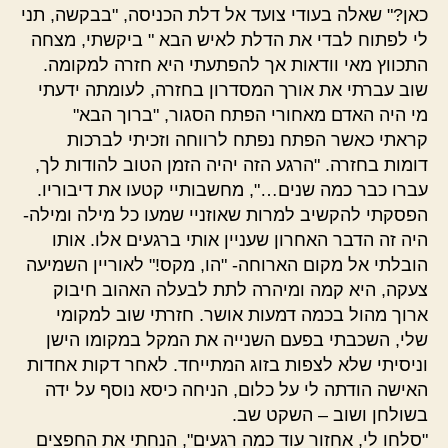
כאן?" שאלה בעודי צועד אל דלת הכניסה, "בבקשה, תני
לי לפתוח לבדי את הדלת לאיש הבא " ביקשתי, מצחה
התכווץ מאי וודאות אך להפתעתי היא חזרה למקומה.
שוב עברתי את אורך המסדרון בחזרה, לעומתה ידעתי
מי היה האדם מאחורי הפתח הסגור, "ברוך הבא"
קראתי כאשר הפתח נפתח לרווחה וזכיתי לברכות
דומות בחזרה. "הרגע הזה יהיה הזמן הטוב להודות לך,
עברו כבר כמה שנים…", מחשבותיי קטעו את דיבוריו.
הפסקתי להקשיב למרות שאוזניי שמעו כל מילה ומילה-
היה זה הדבר האחרון שעניין אותי ברגעים אלו. אותו
הובלתי אל מקום הארוחה- "הו, מקס!" לאוריין השמיעה
צעקה, היא קמה ומיהרה לתת לבעלה האהוב חיבוק
ארוך מהול בכמה דמעות אושר. חזרתי שוב למקומי
שלי, השכבתי בפעם השנייה את המקל במקומו הישן
וניסיתי שלא לצפות בזוג המתייחד. לאחר דקות אחדות
האישה הודתה לי על כלום, הניחה כיסא נוסף על ידה
בשולחן ושוב – השקט שב.
"סלחו לי, אחזור עוד כמה רגעים", הנחתי את החפצים