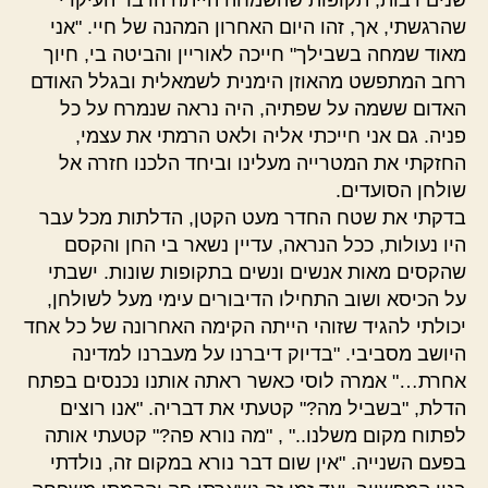
שהרגשתי, אך, זהו היום האחרון המהנה של חיי. "אני
מאוד שמחה בשבילך" חייכה לאוריין והביטה בי, חיוך
רחב המתפשט מהאוזן הימנית לשמאלית ובגלל האודם
האדום ששמה על שפתיה, היה נראה שנמרח על כל
פניה. גם אני חייכתי אליה ולאט הרמתי את עצמי,
החזקתי את המטרייה מעלינו וביחד הלכנו חזרה אל
שולחן הסועדים.
בדקתי את שטח החדר מעט הקטן, הדלתות מכל עבר
היו נעולות, ככל הנראה, עדיין נשאר בי החן והקסם
שהקסים מאות אנשים ונשים בתקופות שונות. ישבתי
על הכיסא ושוב התחילו הדיבורים עימי מעל לשולחן,
יכולתי להגיד שזוהי הייתה הקימה האחרונה של כל אחד
היושב מסביבי. "בדיוק דיברנו על מעברנו למדינה
אחרת…" אמרה לוסי כאשר ראתה אותנו נכנסים בפתח
הדלת, "בשביל מה?" קטעתי את דבריה. "אנו רוצים
לפתוח מקום משלנו.." , "מה נורא פה?" קטעתי אותה
בפעם השנייה. "אין שום דבר נורא במקום זה, נולדתי