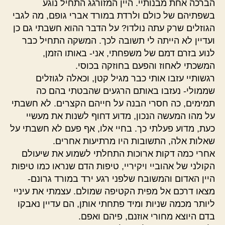
הברכה אחת מבנותיי. היין המזורגג התחיל נוגע
בשפתיהם של כולם ולרדת במורד אברי גופם, מה לגבי
הגוזלים שרק עתה נולדו? על הדבר ההוא חשבתי גם כן
ועדיין לא הייתה לי תשובה לכך. המשקה התחיל כבר
לנוע בזרם דמם של משפחתי, אני- באותו הזמן,
המשכתי לאחוז והפעם בחוזקה בכוסי.
רגשותיי עזבו אותי כבר מגיל קטן, וכאלה לגוזלים
שממולי- נעזבו באותם הרגעים שהבטתי בהם כה
תמימים, כה חסרי הבנה על חייהם הקצרים. לא חשבתי
על מהו המעשה הנכון, מדוע דחוף לשנות את מעשיי
כעת, מדוע פעלתי כך. בחיי אלו, אף פעם לא חשבתי על
שאלות אלה, התשובות היו מרתיעות אחרים.
אחרי כמה דקות ארוכות התחלתי לשמוע את שיעולם
הקולני של אהוביי ויקיריי, טיפות הדם שנראו כמו טיפות
היין האדום והמשובח שלפני רגע ירד במורד גרונם-
מצאו דרכם אל מפית הקטיפה שמולם. עצמתי את עיניי
ליותר מכמה שניות ומיד פתחתי אותן, הם עדיין נאבקו
בדם היוצא מחורי אוזנם, פיהם ואפם.