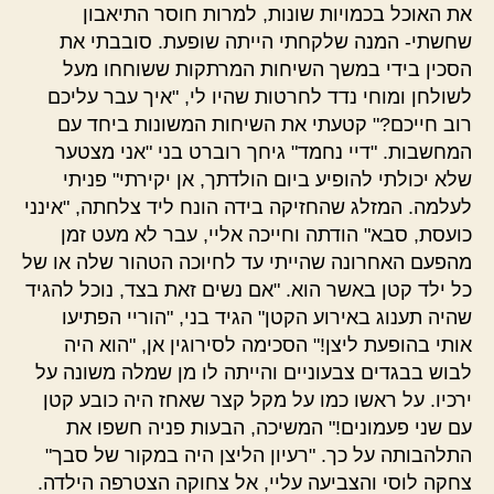
את האוכל בכמויות שונות, למרות חוסר התיאבון
שחשתי- המנה שלקחתי הייתה שופעת. סובבתי את
הסכין בידי במשך השיחות המרתקות ששוחחו מעל
לשולחן ומוחי נדד לחרטות שהיו לי, "איך עבר עליכם
רוב חייכם?" קטעתי את השיחות המשונות ביחד עם
המחשבות. "דיי נחמד" גיחך רוברט בני "אני מצטער
שלא יכולתי להופיע ביום הולדתך, אן יקירתי" פניתי
לעלמה. המזלג שהחזיקה בידה הונח ליד צלחתה, "אינני
כועסת, סבא" הודתה וחייכה אליי, עבר לא מעט זמן
מהפעם האחרונה שהייתי עד לחיוכה הטהור שלה או של
כל ילד קטן באשר הוא. "אם נשים זאת בצד, נוכל להגיד
שהיה תענוג באירוע הקטן" הגיד בני, "הוריי הפתיעו
אותי בהופעת ליצן!" הסכימה לסירוגין אן, "הוא היה
לבוש בבגדים צבעוניים והייתה לו מן שמלה משונה על
ירכיו. על ראשו כמו על מקל קצר שאחז היה כובע קטן
עם שני פעמונים!" המשיכה, הבעות פניה חשפו את
התלהבותה על כך. "רעיון הליצן היה במקור של סבך"
צחקה לוסי והצביעה עליי, אל צחוקה הצטרפה הילדה.