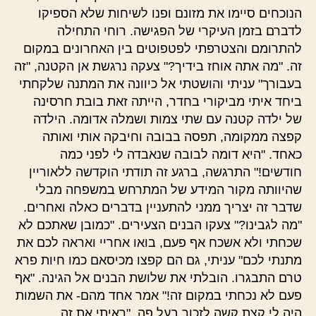
הנוכחים סיימו את מזונם ופנו לשיחות שלא הספיקו
לדברם בזמן העיקרי של הפגישה. רוחי התחילה
להתרומם והצטרפתי לפטפוטים בין האחרונים במקום
זה. "מה אתה אוחז בידיך?" צעקה נרגשת אן הקטנה, "זה
בעבורך" עניתי והושטתי אל כיוונה את המתנה שלקחתי
ביחד איתי מביקורי בחדר, הייתה זאת בובת חרסינה
של ילדה קטנה עם שתי צמות ושמלה אדומה. הילדה
קפצה ממקומה, תפסה בבובה וחיבקה אותי ואותה
כאחד. "היא דומה לבובה שנאבדה לי לפני כמה
חודשים!" התרגשה, ברגע זה תודתי הוקדשה ללאוריין
שהיוותה מקור המידע של המתרחש במשפחה מבלי
שדבר זה יצריך ממני להתעניין בדברים כאלה ואחרים.
"מה לגבינו?" צעקו הבנים הצעירים. "כמובן שאתכם לא
שכחתי ולא אשכח אף פעם, בואו אחריי ואראה לכם את
מתנתי לכם" עניתי, גם הם קפצו מכיסאם כמו חיות פרא
טרם התבגרו. הובלתי את שלושת הבנים אל הגינה. "אף
פעם לא נכחתי במקום זה!" אמר אחד מהם- את השמות
היה לי קצת קשה לזכור בעל פה. "ראיתי את זה