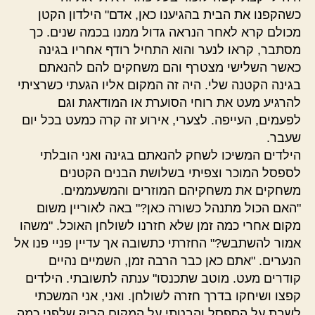
כשהקפנו את הבית בהגיענו כאן, אדם" הילדון הקטן
מכולם קרא לאחר הנראה גדול ממנו בכמה שנים. כך
מסתבר, קראו לנער והוא התחיל רודף אחריו בגינה
כאשר השלישי מצטרף והם משחקים להם להנאתם
בגינה הקטנה שלי. היה זה המקום אליו הגעתי כשרציתי
להרגיע מעט את רוחי הסוערת או המודאגת וגם
לפעמים, העייפה. לצערי, אירוע זה קרה כמעט בכל יום
שעבר.
הילדים המשיכו לשחק להנאתם בגינה ואני הובלתי
לספסל המוכר וצפיתי בשלושת הבנים הקטנים
משחקים את משחקיהם המוזרים והמשעממים.
"האם הכול מתנהל כשורה כאן?" באה לאוריין משום
מקום אחרי כמה זמן שלא חזרנו לשולחן האוכל. "משהו
אמור להשתבש?" החזרתי כתשובה אך עדיין פניי פנו אל
הנערים. "אתם כאן כבר הרבה זמן, השמיים נהיים
קודרים מעט. מוטב שתכנסו" ענתה לתשובתי. הילדים
קפצו ושיחקו בדרך חזרה לשולחן. ואני, אני המשכתי
לשבת על הספסל והבטתי על המקום הריק שלפני כמה