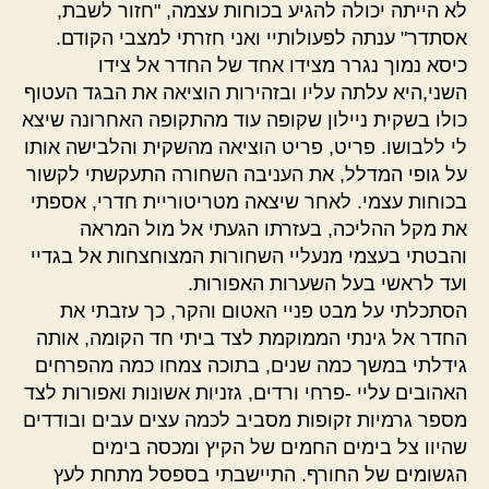
לא הייתה יכולה להגיע בכוחות עצמה, "חזור לשבת,
אסתדר" ענתה לפעולותיי ואני חזרתי למצבי הקודם.
כיסא נמוך נגרר מצידו אחד של החדר אל צידו
השני,היא עלתה עליו ובזהירות הוציאה את הבגד העטוף
כולו בשקית ניילון שקופה עוד מהתקופה האחרונה שיצא
לי ללבושו. פריט, פריט הוציאה מהשקית והלבישה אותו
על גופי המדלל, את העניבה השחורה התעקשתי לקשור
בכוחות עצמי. לאחר שיצאה מטריטוריית חדרי, אספתי
את מקל ההליכה, בעזרתו הגעתי אל מול המראה
והבטתי בעצמי מנעליי השחורות המצוחצחות אל בגדיי
ועד לראשי בעל השערות האפורות.
הסתכלתי על מבט פניי האטום והקר, כך עזבתי את
החדר אל גינתי הממוקמת לצד ביתי חד הקומה, אותה
גידלתי במשך כמה שנים, בתוכה צמחו כמה מהפרחים
האהובים עליי -פרחי ורדים, גזניות אשונות ואפורות לצד
מספר גרמיות זקופות מסביב לכמה עצים עבים ובודדים
שהיוו צל בימים החמים של הקיץ ומכסה בימים
הגשומים של החורף. התיישבתי בספסל מתחת לעץ