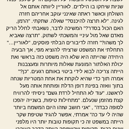
שניות שיחקו בו הילדים. לאוריין ליוותה אותם אל
השולחן וכאשר ראתה שאינני עוקב אחריהם חזרה
לגינה. "לא תרצה להיכנס?" שאלה. שתקתי. "הרמן,
האם הכול בסדר?" המשיכה לדבר, נשאבתי לחלל הריק
מאדם שאל מול עיניי והמשכתי לשתוק. "תרצה שאביא
לך משהו?" חזרה לדיבורים הבלתי פוסקים, "לאוריין…"
התחלתי את המשפט שרציתי להוציא מפי, אך הבעיה
היחידה שהייתה היא שלא היה משפט כזה בראשי ואת
יכולת האלתור המונעת שאלות מיותרות ומעצבנות
הייתה צריכה לבוא לידי ביטוי באותם רגעים. "כן?"
אמרה תוך כדי שהיא לוקחת את אחת המטריות שנחה
בתוך וואזה בפינת דופן הדלת ופותחת אותה מעל
לראשנו. "עוד לא התחיל לרדת גשם" ניסיתי להרוויח
קצת מהזמן שנעלם. "מתחילות טיפות, בשנייה יהפכו
לסופה כבדה" , "אני חושב שזהו היום המשמח ביותר
שהיה לי עד כה" אמרתי, אפשר להגיד שטיפת שקר
הייתה במשפט זה כי תקופות טובות יותר היו מלפני
שנים רבות, תקופות שהשמחה הייתה הדבר העיקרי