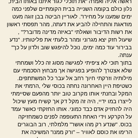
ראשה אליה ואמרה "את תוכלי לגור איתנו באותו הבית,
נלון כולם בקומה השנייה בבית הקומתיים שלפני כמה
ימים שמענו על מחירו". לאוריין הביטה בבן זוגה מעט
מודאגת והתחילה להביע את דעתה, מהר תפסתי ראשון
את רשות הדיבור ושאלתי "באיזה מדינה מדובר?" ,
שיעול חזק יצא מגרוני ומהר בלעתי את פליטותיו. "נדע
בבירור עוד כמה ימים, נוכל להיפגש שוב ולדון על כך"
ענתה.
בתוך תוכי לא ציפיתי לפגישה מסוג זה כלל ושמחתי
שלא אצטרך להופיע בפגישה אך מבחוץ הסכמתי עם
מילותיה וזרקתי חיוך רחב אל עבר כל המשתתפים.
כשטיפת היין האחרונה נחתה בכוסי שלי ,הרמתי את
המקל ובחנתי אותו מקרוב טוב יותר מהפעם שסיימתי
לייצרו במו ידיי, היה זה מקל דק אך קשיח מעץ שיכול
היה להחזיק אדם כבד כמוני. אותו החזקתי כאשר עמד
על הקרקע וידי האחת התעופפה לפנים כשמחזיקה
בכוס. "שנדע רק מהו אושר" מלמלתי, רוב הבוגרים
הרימו את כוסם לאוויר – "ורק ממנו" המשיכה את