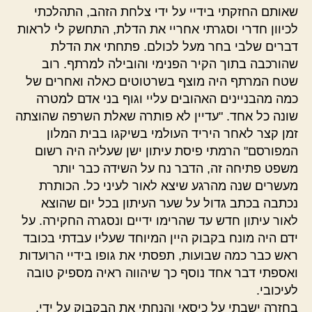
שאותם החזקתי בידיי על ידי צלחת הזהב, התהלכתי
לכיוון חדרי וסגרתי אחריי את הדלת, התחשק לי לראות
דברים שלבי בחר מעל לכולם. פתחתי את הדלת
שהורכבה בתוך הקיר הפנימי והובילה למרתף. רוב
שטח המרתף היה מוצף בשרטוטים כאלה ואחרים של
כמה מהבניינים האהובים עליי וגוף בני אדם למטרה
שונה כל אחד. "עדיין לא פותרה שאלת השרפה שהוצתה
זמן קצר לאחר היריד העולמי בשיקגו בבית המלון
המפורסם" הרמתי פיסת עיתון ישן שעליה היה רשום
משפט פתיחה זה, הדבר נח על השידה כבר יותר
מעשרים שנה מהרגע שיצא לאור לעיני כל. הכותרת
נכתבה בכתב גדול על שער העיתון בכל יום שהוצא
לאור עיתון חדש עד שהרימו ידיים ונסגרה החקירה. על
ידם היה מונח בקבוק היין המיוחד שעליו עבדתי בכובד
ראש כבר כמה שבועות, תפסתי את גופו בידיי הרועדות
ואספתי דבר אחד נוסף כך שיהווה ראיה מספיק טובה
לעיכובי.
בחזרה ישבתי על כיסאי והנחתי את הבקבוק על ידי,