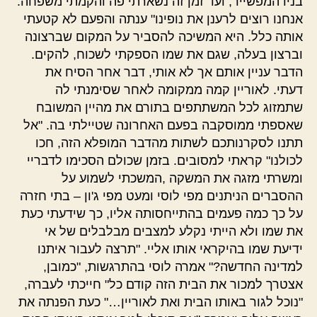
בניו המפשייר, ועד זמן זה נשארתי פה והקמתי משפחה.
אנחנו רוצים לרענן את נופינו" ענתה והפעם לא קטעתי
אותה כלל. היא המשיכה להסביר על המקום שברצונה
וברצון בעלה, שגם את שמו הספקתי לשכוח, להקים.
הדבר עניין אותם אך לא אותי, דבר אחר הסיח את
דעתי. לאוריין קמה ממקומה לאחר שסימנתי לה
שתמזוג לכל המשתתפים בתורם את מהיין המשובח
שאספתי ממוסקבה בפעם האחרונה שטיילתי בה. "אל
תתנו לסקרנותכם לשתות מהדבר המופלא הזה, חכו
לכולנו" קראתי למסובים. בזמן שכולם הסכימו לדבריי
ומשרתי מזגה את המשקה ,המשכתי לשמוע על
ההסברים הניתנים מפי לוסי ומעט מפי ג'ון – בתי חזרה
על כך כמה פעמים בהתייחסותה אליו, כך שידעתי כעת
את שמו ולא הייתי נקלע למצבים מבלבלים של אי
ידיעת שמו בהיקראי אותו אליי. "תרצה לעבור איתנו
למדינה החדשה?" אמרה לוסי בהתרגשות, "כמובן,
אצטרך למכור את הבית הזה קודם כל" חייכתי לעברה,
"נוכל לגור באותו הבית ואת לאוריין…" כעת הפנתה את