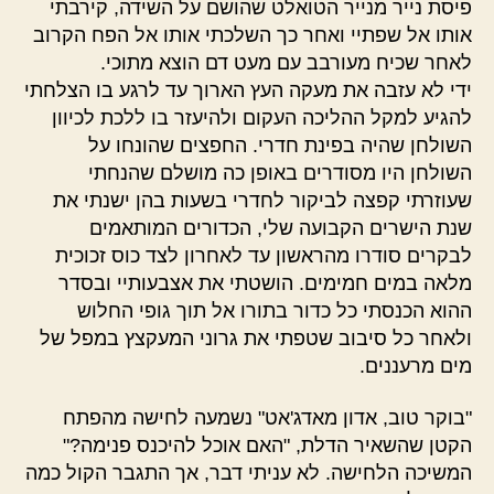
פיסת נייר מנייר הטואלט שהושם על השידה, קירבתי
אותו אל שפתיי ואחר כך השלכתי אותו אל הפח הקרוב
לאחר שכיח מעורבב עם מעט דם הוצא מתוכי.
ידי לא עזבה את מעקה העץ הארוך עד לרגע בו הצלחתי
להגיע למקל ההליכה העקום ולהיעזר בו ללכת לכיוון
השולחן שהיה בפינת חדרי. החפצים שהונחו על
השולחן היו מסודרים באופן כה מושלם שהנחתי
שעוזרתי קפצה לביקור לחדרי בשעות בהן ישנתי את
שנת הישרים הקבועה שלי, הכדורים המותאמים
לבקרים סודרו מהראשון עד לאחרון לצד כוס זכוכית
מלאה במים חמימים. הושטתי את אצבעותיי ובסדר
ההוא הכנסתי כל כדור בתורו אל תוך גופי החלוש
ולאחר כל סיבוב שטפתי את גרוני המעקצץ במפל של
מים מרעננים.
"בוקר טוב, אדון מאדג'אט" נשמעה לחישה מהפתח
הקטן שהשאיר הדלת, "האם אוכל להיכנס פנימה?"
המשיכה הלחישה. לא עניתי דבר, אך התגבר הקול כמה