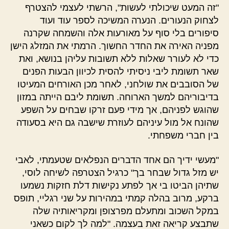
"זה המעט שיכולתי לעשות", הרשתי לעצמי להצטרף
לצחוק הנעורים. הנערה המשיכה לספר עוד ועוד
סיפורים בלי סוף על מאורעות אלה והשמחה שקרנה
מפניה האירה את החדר החשוך. הרמתי את המזלג הישן
כדי לא לעורר שאלות ללא תשובות עליהן בנושא, ואת
שאר תשומת ליבי ניסיתי להסית לכיוון הבעות הפנים
של הסובבים את שולחני, לאחר מכן האורחים המעיטו
בדיבוריהם למשך הארוחה. תשומת ליבם הייתה במזון
שהוגש לפניהם, אך מידי פעם זרקו שבחים על השפע
שהונח אל מול עיניהם לעוזרת שישבה גם היא בסעודה
בין חברי משפחתי.
"מעשי ידיך הם אחד הדברים הנפלאים שטעמתי, לאבי
יש מזל גדול שבחר בך" כרגיל הצטרפה לשיחה לוסי,
שתיהן הביטו בי אך לפתע נקישות דלת חזקות נשמעו
ברקע, מרוב בהלה קמתי במהירות על שני רגליי, תופס
במקל השכוב ומתעלם מפרצופן ומקריאותיה שלה
שתבצע קריאה זאת בעצמה. "למה לך לקום כשאני