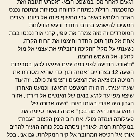
רגעים לאחר מכן במשפט הבא- "אפרש תגובה זאת
כהסכמה". הדלת נפתחה לרווחה בפזיזות ומתוכה נכנס
האדם הלוחש כאשר גבי החשוף פונה אל כיוונו. צעדים
המשיכו להישמע ברחבי החדר ורעש הווילונות
המופרדים זה מזה צמרר את גופי, קרני אור נכנסו בבת
אחת אל תוך תוכן החדר וחיממו את הרוח הקרה,
נשענתי על מקל ההליכה והובלתי את עצמי אל מול
לחלון- אל השמש החמה.
"ת'אודט הודיעה לפני כמה ימים שיגיעו לכאן בסביבות
השעה 12 בצהריים" אמרה תוך כדי שהיא מסדרת את
המיטה ומוציאה את המצעים והציפיות כולם. "זה עוד
שעה" עניתי, היה זה המשפט הראשון וכמעט האחרון
שיצא מפי עד לרגע בואם של האנשים אל דירתי, אזור
הגרון היה אויבי באותו היום. "שעה ארוכה של
התארגנויות היא מה בכך" אמרה כאשר סיימה את
פעילותה ועמדה מולי. את רוב הזמן הקצוב העברתי
במקלחת חמה, לאוריין ניסתה בכל כוחה הזעיר להרים
אותי אל הכיסא המחובר אל קיר המקלחת. גם אני, בכל