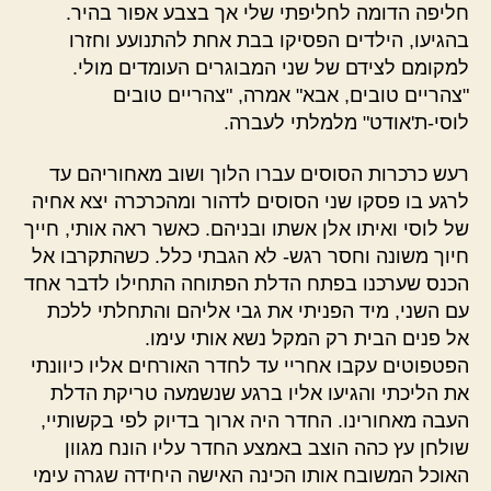
חליפה הדומה לחליפתי שלי אך בצבע אפור בהיר.
בהגיעו, הילדים הפסיקו בבת אחת להתנועע וחזרו
למקומם לצידם של שני המבוגרים העומדים מולי.
"צהריים טובים, אבא" אמרה, "צהריים טובים
לוסי-ת'אודט" מלמלתי לעברה.
רעש כרכרות הסוסים עברו הלוך ושוב מאחוריהם עד
לרגע בו פסקו שני הסוסים לדהור ומהכרכרה יצא אחיה
של לוסי ואיתו אלן אשתו ובניהם. כאשר ראה אותי, חייך
חיוך משונה וחסר רגש- לא הגבתי כלל. כשהתקרבו אל
הכנס שערכנו בפתח הדלת הפתוחה התחילו לדבר אחד
עם השני, מיד הפניתי את גבי אליהם והתחלתי ללכת
אל פנים הבית רק המקל נשא אותי עימו.
הפטפוטים עקבו אחריי עד לחדר האורחים אליו כיוונתי
את הליכתי והגיעו אליו ברגע שנשמעה טריקת הדלת
העבה מאחורינו. החדר היה ארוך בדיוק לפי בקשותיי,
שולחן עץ כהה הוצב באמצע החדר עליו הונח מגוון
האוכל המשובח אותו הכינה האישה היחידה שגרה עימי