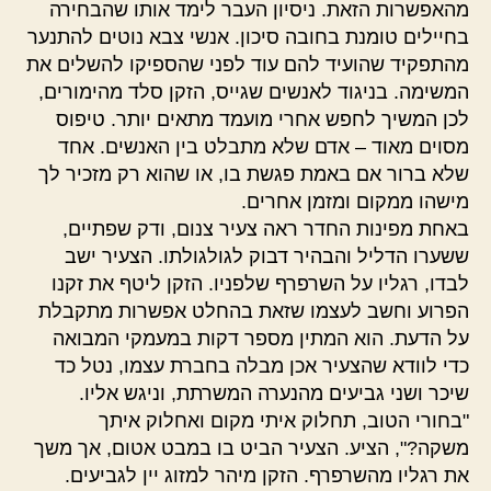
מהאפשרות הזאת. ניסיון העבר לימד אותו שהבחירה
בחיילים טומנת בחובה סיכון. אנשי צבא נוטים להתנער
מהתפקיד שהועיד להם עוד לפני שהספיקו להשלים את
המשימה. בניגוד לאנשים שגייס, הזקן סלד מהימורים,
לכן המשיך לחפש אחרי מועמד מתאים יותר. טיפוס
מסוים מאוד – אדם שלא מתבלט בין האנשים. אחד
שלא ברור אם באמת פגשת בו, או שהוא רק מזכיר לך
מישהו ממקום ומזמן אחרים.
באחת מפינות החדר ראה צעיר צנום, ודק שפתיים,
ששערו הדליל והבהיר דבוק לגולגולתו. הצעיר ישב
לבדו, רגליו על השרפרף שלפניו. הזקן ליטף את זקנו
הפרוע וחשב לעצמו שזאת בהחלט אפשרות מתקבלת
על הדעת. הוא המתין מספר דקות במעמקי המבואה
כדי לוודא שהצעיר אכן מבלה בחברת עצמו, נטל כד
שיכר ושני גביעים מהנערה המשרתת, וניגש אליו.
"בחורי הטוב, תחלוק איתי מקום ואחלוק איתך
משקה?", הציע. הצעיר הביט בו במבט אטום, אך משך
את רגליו מהשרפרף. הזקן מיהר למזוג יין לגביעים.