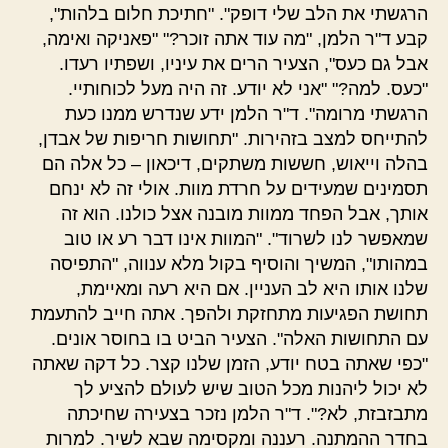
הרגשתי את הלב שלי דופק". "חתיכת חלום בלהות",
קבע ד"ר הלמן, "מה עוד אתה זוכר?" "פאניקה ואימה,
אבל גם כעס", הצעיר הרים את עיניו, ושפתיו רעדו.
"כעס. למה?" "אני לא יודע. זה היה מעל לכוחותיי.
הרגשתי מרומה". ד"ר הלמן ידע שנדרש ממנו כעת
להתייחס למצב בזהירות. "תחושות חריפות של אבדן,
בהלה וייאוש, חששות משתקים, דיכאון – כל אלה הם
תסמינים שמעידים על חרדת מוות. אולי זה לא ינחם
אותך, אבל הפחד ממוות מובנה אצל כולנו. הוא זה
שמאפשר לנו לשרוד". "המוות אינו דבר רע או טוב
במהותו", המשיך והוסיף בקול מלא ענווה, "התפיסה
שלנו אותו היא לב העניין. אם היא רעה ומאיימת,
תחושת הפגיעות מתחזקת ולהפך. אתה חייב להתעמת
עם התחושות האלה". הצעיר הביט בו בחוסר אונים.
"כפי שאתה בטח יודע, הזמן שלנו קצר. כל דקה שאתה
לא יכול ליהנות מכל הטוב שיש לעולם להציע לך
מתבזבזת, לא?". ד"ר הלמן נזכר בצעירה שחיכתה
בחדר ההמתנה. רעננה ומקסימה שבא לשיר. למרות