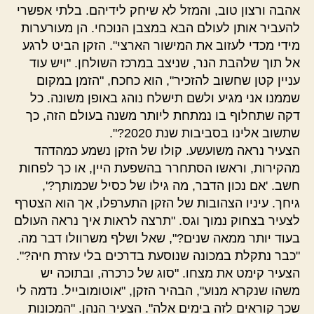
אהבה ורצון טוב, והמזל לא שיחק לידיהם. בלתי אפשרי
להעביר אותן לעולם הבא במצבן הנוכחי. הן מעורערות
מידי מכדי לעזוב את המישור הארצי". הזקן הביט לרגע
אל תוך שלהבת הנר, שניצב במרכז השולחן. "ויש עוד
עניין קטן שחשוב להזכיר", הוא כחכח, "הזמן במקום
שממנו אני מגיע ולשם תישלח נוהג באופן משונה. כל
דקה שתחלוף בו נמתחת ליותר משנה בעולם הזה, כך
שתשוב אלינו בסביבות שנת 2020?".
הצעיר נראה משועשע. קולו של הזקן נשמע כמהדהד
מהקירות, וראשו הסתחרר בהשפעת היין, או כך לפחות
חשב. 'אם נכון הדבר, מה גילו של כסיל שכמותך?',
גיחך. עיניו הצהובות של הזקן התערפלו, אך הוא הצטרף
לצעיר בצחוק נמוך וגס. "תרצה לראות איך נראה העולם
בעוד יותר ממאה שנים?", שאל ושלף משרוולו דבר מה.
"כבר נתקלת במכונה שנוסעת בדרכים בלי עזרת חיה?".
הצעיר קימט את מצחו. "סוג של כרכרה, ובתוכה יש
משהו שנקרא מנוע", הבהיר הזקן, "אוטומובייל. נדמה לי
שכך קוראים לזה בימים אלה". הצעיר הנהן. "המכונות