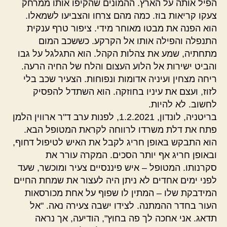
הפיל אותה על הארץ. ההמונים שהקיפו אותו ממרחק
צעקו קריאות בוז. כמה מהם צרחו והצביעו לשמאלו.
הוא הפנה את מבטו מאוחר מידי. ציפור טרף ענקית
התנפלה והפילה אותו אל הקרקע. כששכב המום
מתחתיה, שמע את צהלות הקהל. הוא התגלגל על גבו
והביט ישירות אל הלוע העצום והלח של החיה הרעה.
ריחה מצחין ועיניה אדומות ונפוחות. הצעיר שכב בלי
לזוז, ועצם את עיניו בחוזקה. הוא השתדל להפסיק
לחשוב. לא להיות.
בריטניה, לונדון, 1.2.2021, לפנות ערב ד"ר ארווין הלמן
פתח את דלת משרדו לרווחה לקראת המטופל הבא.
הוא התבקש באופן חריג לקבל את האיש לטיפול דחוף,
ובאופן חריג אף יותר הסכים. המקרה עורר את
סקרנותו. המטופל – איש פיננסיים צעיר ומוכשר, שעד
לפני ימים אחדים לא ניתן היה לעצור את שמחת החיים
המידבקת שלו – המתין לו שפוף על אחת מכורסאות
העור בחדר ההמתנה. לצידו ישבה צעירה נאה. "אל
תדאג. אני אחכה לך פה בחוץ", הודיעה, אך נראה