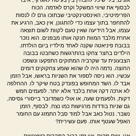
אונים. בלי שיכל להבחין בין בעיטה לאגרוף, איבד
לבסוף את שיווי המשקל וקרס לאדמה. הכוח
הפרימיטיבי, האינסטינקטיבי שבתוכו גרם לו לנסות
להתחפר בתוך עצמו כדי להתגונן. אין כאב, הרגיע את
עצמו, אבל הידיעה שאין טעם לקוות לשום תוצאה
אחרת מלבד המוות חנקה אותו מבפנים. הוא נזכר
בבובת פיניאטה שקנה לאחד מילדיו ביום הולדתו.
הילדים בחצר צחקו בהתרגשות כשחבטו בבובה
הצבעונית עד שקרביה המתוקים התפקעו ונשפכו
החוצה. נדמה היה לו שהוא שומע צחקוקים דומים
עכשיו. הוא ניסה לספור את השניות בראשו, אבל הזמן
אבד לו. השד המחופש בפונדק בטח שיקר לו. ההחלפה
לא ארכה דקה אחת בלבד אלא יותר. לפעמים חמש
דקות, ולפעמים שעה, או אולי כשמדובר בייסורי גסיסה,
גם שניות בודדות מרגישות כמו נצח. לבסוף, הזמן
נשבר. נטול כאב אבל למוד סבל התמזג עם החומר
האפל שעטף אותו. פעם עשירית?
אני, שום מקום, אין זמן ברוב המקרים כשאנשים