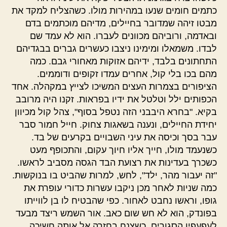
כתמים חומים שנעו במהירות מולו. כשהצליח למקד את
מבטו זיהה שמדובר בחיילים, מדיהם מוכתמים בדם
ובאדמה, ורוביהם מכוונים לעברו. הוא לא עמד שם
לבדו. משמאלו ומימינו ניצבו כעשרים גברים בבגדיהם
התחתונים בלבד, ידיהם אזוקות מאחורי גבם. כמה
מהם בכו בלי קול, אחרים עמדו זקופים ודוממים.
הציפורים בצמרות העצים המשיכו לצייץ במקהלה. אחד
הכפותים ילל וטלטל את ידיו בפראות. זקנו היה מרובב
בקיא. "בחרא היבבני הזה נטפל בסוף", צהל קול מכיוון
יחידת החיילים, ונענה בשאגות צחוק. חייל חמור סבר
עבר בסך וכיסה את עיני השבויים בקרעים של בד.
כשנעמד מולו, חייך אליו חיוך עקום, והתכופף מעט
כשכרך בעדינות את רצועת הבד הגסה מסביב לראשו.
"זה יעבור מהר, ילד", לחש, למרות שהביט בו בנוקשות.
כמה שניות לאחר מכן ניקבו עשרות כדורי עופרת את
גופו, וראשו נחבט לאחור. כפי שהבטיח לו בן לווייתו
בפונדק, הוא לא חש שום כאב. אור השמש ריצד מבעד
לעפעפיו הסגורים, כשצנח בחזרה אל אותה חשיכה