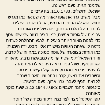
שממנה הגיח. פעם ראשונה.
ישראל, ירושלים, 11.6.1783, בין ערביים
מבלי משים גרר את גופו לאורך מה שנראה כמו מגרש
נטוש. הוא לא הבחין בהם מיד, אבל כשכבר הצליח
להתגבר על הלם הסרחון, זיהה שלפניו מגובבות
ערימות של גופות אנשים, כמו חציר רטוב שמישהו אסף
כדי לפנות מאוחר יותר ביעילות. לרגע התחלחל כשהיה
נדמה לו שאחת הגוויות מישירה אליו מבט. ידה הימנית
כמו אוחזת בצווארה של גופה סמוכה במחווה של קרבה,
והיד השמאלית מושטת קדימה כמבקשת נדבה. מהעוויה
הגרוטסקית שעל פניו, נראה היה כאילו המת נהנה
להעמיד פני חי. ממרחק זיהה קול נקישות פרסה,
וכשהרים את ראשו, קרביו התכווצו. האביר שרכב
לקראתו הניף לעברו גרזן ארוך. פעם רביעית.
סינגפור, מחנה השבויים צ'אנגי, 3.12.1944, שעת בוקר
מאוחרת
גופו הטלטל מצד לצד במין ריקוד מצחיק של חוסר