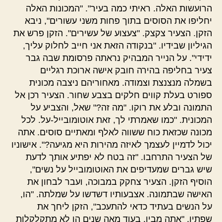
הרועשות האלה. ראיתי כמה בעיר". "המכונות האלה
יחליפו את הסוסים בתוך פחות משני עשורים", ניבא
הזקן. הצעיר צקצק. "צעצוע של עשירים". הזקן פרש את
הגיליון שבידיו. "בנקודה הזאת אני חייב לחלוק עליך,
ידידי". על הנייר המבהיק נראתה פרסומת שבה גבר
צעיר בחליפה בהירה חובק אישה ארוכת רגליים
בשמלה מנצנצת וצמודה. מאחוריהם ניצבה מכונית
ספורט בעלת קווים חלקים בצבע שחור. הצעיר רכן אל
התמונה ובלע את רוקו. "מה זה?" שאל, והצביע על
המכונית. "כמו שאמרתי לך, זאת אוטומובייל-על. לכל
מכונה שכזאת כוח ששווה לאלף ומאתיים סוסים. אתה
יכול לדמיין לעצמך לאיזה מהירות היא מגיעה?". אישוניו
של הצעיר התרחבו. "זה בטח לא יפתיע אותך לדעת
שיש גברים שמעדיפים את האוטומובייל על נשים",
הוסיף הזקן. הצעיר צחקק במבוכה, ועבר לבחון את
האישה שבתמונה. אצבעותיו דשדשו על שמלתה. "הו,
על הנשים בעתיד כדאי להתעכב", הזקן ליחך את
שפתיו. "אתה מבין, בעוד מאה שנים הן לא מתקלקלות