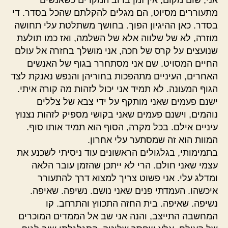
מתעוררים מסיוט, הם מגלים להקלתם שהכל בסדר. די
בסדר. כאן ההיגיון הפוך. בחושך משתלטת עלי תחושה
מוזרה, לא של שלווה אלא של השלמה, ואז כמו תולעת
שנועצים על קרס של חכה, אני מושלך בחזרה אל עולם
החיים המסויט. שם אני מסתחרר בגוף של האנשים
האחרים, העיניים מתהפכות בחוריהן והנפש נאנקת לצד
הגוף המעונה. לא תמיד אני יכול לזהות מה קורה איתי.
ישנם פעמים שאני מותקף על ידי צבא של צללים
נוהמים, וישנם פעמים שאני בקושי מספיק לזהות נצנוץ
עיניים אילם. בכל מקרה, הסוף הוא תמיד אותו סוף.
המוות הוא זה שמסתער עלי אחרון.
בתמימותי, בגלגולים הראשונים עוד ניסיתי לשכנע את
עצמי שאני חולם. הרי לא ייתכן שהזמן עובר הלאה
ומדלג עלי. אני פשוט צריך למצוא דרך להתעורר
איכשהו. העמדתי פנים שאני נושם. נשיפה. שאיפה.
נשיפה. שאיפה. בית החזה התכווץ והתרחב. קו
המחשבה התייצב, והנה אני שב אל הממדים המוכרים