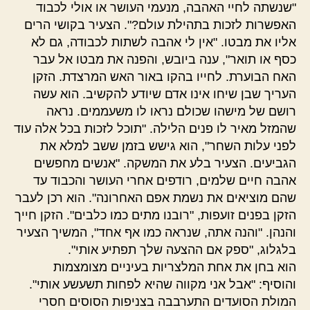
"שנשתה לחיי האהבה, מנעמי העושר או אולי לכבוד
האפשרות לזכות בתהילת עולם?". הצעיר בקושי הרים
אליו את מבטו. "אין לי אהבה לשתות לכבודה, גם לא
כסף או תואר", ענה ביובש, והפנה את מבטו אל עבר
האח הבוערת. לחייו בהקו באור האש המרצדת. הזקן
העריך שבן שיחו אינו אדם שיודע להקשיב. הוא עשה
רושם של מישהו שכולם נראו לו משעממים. נראה
שהמזל מאיר לו פנים הלילה. "תוכל לזכות בכל אלה עוד
לפני עלות השחר", הוא גישש בזמן ששב למלא את
הגביעים. הצעיר בלע את המשקה. "אנשים מחפשים
אהבה חיים שלמים, רודפים אחרי העושר והכבוד עד
שהם מוציאים את נשמת אפם האחרונה". הוא רכן לעבר
הזקן בפנים זועפות, "רובנו מתים כמו כלבים". הזקן חייך
והנהן. "והנה אתה, שנראה כמו אף אחד", המשיך הצעיר
בלגלוג, "ספק אם ההצעה שלך תפתיע אותי".
הוא בחן את אחת המלצריות בעיניים מצומצמות
והוסיף: "אבל אני מקווה שהיא לפחות תשעשע אותי".
המולת הסועדים התערבבה בצניפות הסוסים חסרי