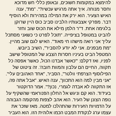
להימצא במקומות חשוכים, ובאופן כללי חש מדוכא
וחסר מנוחה. איך אתה מרגיש עכשיו?". "מת", ענה
האיש הצעיר. הוא ירק את המילה במהירות ולא הוסיף
דבר. מפרקי אצבעותיו הלבינו סביב כוס היין שרוקן
בלגימה אחת. ד"ר הלמן מילא את הכוס שוב וחזר
להביט במטופל בציפייה. "תוכל לפרט כי כשאני מסתכל
עליך אני רואה מישהו חי מאוד". האיש לגם שוב מהיין.
"מת מבפנים. אני לא יודע להסביר", השיב ביובש.
המטפל הביט בעיניו חסרות הצבע של המטופל שישב
לפניו, ואז דקלם: "'כאשר אבדנו הכול, כאשר אפסה כל
תקווה, החיים הם עלבון והמוות חובה'. זה ציטוט של
הפילוסוף הצרפתי וולטר", הסביר, "אחד האהובים עלי".
"אני מבין למה הוא התכוון", ענה האיש. "אבל אתה פה,
אז התקווה לא אבדה לגמרי, נכון?". אמר הדוקטור
בעידוד. הוא קם וניגש אל החלון הפנוראמי שהשקיף על
נופה הצונן של העיר. הוא אהב לצפות מהקומה הגבוהה
על הדמויות הזעירות שהתהלכו למטה. מאז שזכר את
עצמו ערג לנקודת המבט הכמו אלוהית הזו. הוא העביר