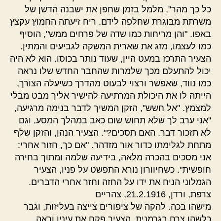
כל כך מהר", מלמל בזמן שחפן את ישבנה הדשן של
משרתת מבוגרת שחלפה לידם. ריח זיעתה החמוץ עקצץ
באפו. "והן מריחות כמו שדה של פרחים ממש", הוסיף
כמו לעצמו, מזג את שארית המשקה לגביעים והמתין.
הצעיר התרכז במעט היין, שעוד נותר בכוסו. הוא לא היה
יכול להתעלם מכך שלמרות שהחבר החדש שלו נראה
כמו נווד, שאפשר ורצוי לבעוט מהדרך כשיעלה הצורך,
הייתה לו את היכולת המרתיעה להישיר אליך מבט מבלי
למצמץ. "אל חשש", הזקן המשיך לדבר בנימה מרגיעה,
"אני ערב לך שלא תחוש שום כאב במהלך המסע, וגם
לא תזכור דבר. האם תסכים?". הצעיר הנהן, והזקן שלף
מתחת לגלימתו כדור אור מזדהר. "אם כך, חזור אחרי:
אני מסכים בהכרה מלאה, בידיעה שלמה ומתוך בחירה
חופשית". כשחיוורון נורא התפשט על פניו, הצעיר
הגמלוני הניח את ידו על החזה וחזר אחרי הדברים.
צרפת, ורדן, 21.2.1916, צהריים
מישהו בכה. להקה של ציפורים צייצה בעליזות, וגבר
כלשהו צרח בגרמנית. הצעיר פקח את עיניו וראה