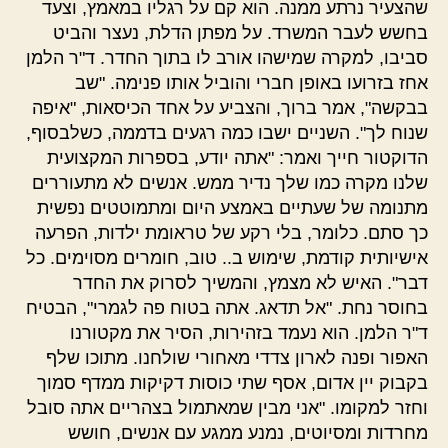
שהצעיר נרתע ממנה. הוא קם על רגליו במאמץ, וצעד
בחשש לעבר המשרד. על מפתן הדלת, נעצר והביט
סביבו, למקרה שמישהו אורב לו בתוך החדר. ד"ר הלמן
אחז בזרועו באופן חברי והוביל אותו פנימה. "שב
בבקשה", אמר ברוך, והצביע על אחד הכיסאות, "איפה
שנוח לך". השניים ישבו כמה רגעים בדממה, כשלבסוף,
הדוקטור חייך ואמר: "אתה יודע, בספרות המקצועית
שלנו מקרה כמו שלך נדיר ממש. אנשים לא מתעוררים
מתנומה של שעתיים באמצע היום ומתמוטטים נפשית
כך סתם. כלומר, בלי רקע של טראומת ילדות, הפרעה
אישיותית קודמת, שימוש ב.. טוב, חומרים מסוימים. כל
דבר". האיש לא מצמץ, והמשיך לסרוק את החדר
בחוסר נחת. "אל תדאג. אתה בטוח פה לגמרי", הבטיח
ד"ר הלמן. הוא נעמד בזהירות, הסיר את מקטורנו
האפור ופנה לארון צדדי מאחורי שולחנו. מתוכו שלף
בקבוק יין אדום, אסף שתי כוסות דקיקות ממדף סמוך
וחזר למקומו. "אני מבין שמאתמול בצהריים אתה סובל
מחרדות ומסיוטים, נמנע ממגע עם אנשים, חושש