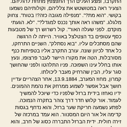
התקרבו, ומצע העלים הרך התפצפץ מתחת לרגליהם.
הצעיר ראה במטושטש את צלליהם, וקולותיהם נשמעו
בקושי. "הוא מת?". "מנפילה מגובה כזה?! בטוח". צחוק
מלגלג. "משהו ראה אותך נכנס למגדל?". "לא. הגעתי
מוקדם. לפני שעלה האור". קול רשרוש רך של מטבעות
כסף עטופים בד הצטלצל באוויר. הייתה לו הרגשה
שהם מסתכלים עליו. "בוא נסתלק". השניים התרחקו,
כל אחד לכיוון שונה. עורב התקרב אליו בטפיחות כנף
מסורבלות, הטה את מקורו היישר לעבר פרצופו, ונעץ
אותו בחלל עינו השפוכה. פניו התלהטו ולפני שהחושך
סגר עליו, הבין שהרחיק מעבר ליכולתו.
קמרון, מחוז המערב, 13.9.1884, אחר הצהריים עדיין
חושך אבל אפשר לשמוע ממרחק את נהמת ההמונים.
ידיו נאחזו בידית ברזל שלפניו כדי שיוכל להמשיך
לעמוד. אור קלוש חדר דרך צוהר בתקרה הנמוכה.
לפתע נשמעה חריקת שער ברזל, והוא נדחף בגסות
קדימה אל אור היום המסנוור. הוא עמד במרכזה של
זירה חולית. ידית הברזל התבררה כסוג של חרב, והוא