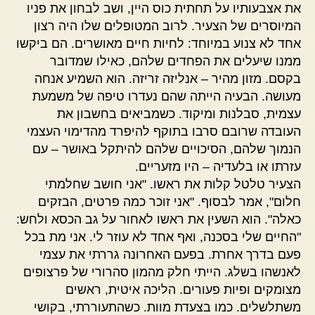
את אצבעותיו על תחתית כוס היין, ושב לבחון את פניו
המיוסרים של הצעיר. לרוב המטופלים שלו היה רצון
אחד לא צנוע במיוחד: לחיות חיים מאושרים. הם ביקשו
ממנו שיעלים את הפחדים שלהם, כאילו שמדובר
בקסם. מזון מהיר – אנליזה זריזה. הוא השמיע אנחה
מעושה. הבעיה הייתה שהם נעדרו טיפה של משמעת
עצמית, סבלנות ומיקוד. כשמביאים בחשבון את
העובדה שרובם סרבו בתוקף להיפרד מהדימוי העצמי
הנמוך שלהם, הסיכויים שלהם להיתקל באושר – עם
עזרתו או בלעדיה – היו מזעריים.
הצעיר טלטל קלות את ראשו. "אני חושב שחלמתי
חלום", אמר לבסוף. "אני זוכר כמה פרטים, הבזקים
כאלה". הוא השעין את ראשו לאחור על גב הכסא ולחש:
"החיים שלי בסכנה, ואף אחד לא עוזר לי. אני מת בכל
פעם בדרך אחרת. בפעם האחרונה גררתי את עצמי
לאנשהו בשלג. הייתי חלק מהמון סהרורי של פרצופים
מצומקים ופיות פעורים. הליכה איטית, ראשים
משתלשלים. כמו בצעדת מוות. כשהתעוררתי, בקושי