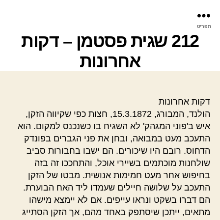
פר
תפריט
עינ
212 שגית פסטמן – דקות
אחרונות
דקות אחרונות
הולנד, המבורג, 15.3.1872, חצות כפי שקיווה הזקן,
איש ב'פוני המגהק' לא השגיח בו כשנכנס למקום. הוא
התעכב מעט במבואה, ובחן את פני הגברים בפונדק
הדחוס. רובם היו שיכורים. הם ישבו בחבורות סביב
שולחנות מוכתמים בשיירי אוכל, והתחככו זה בזה
בחיפוש אחר מעט חמימות אנושית. מבטו של הזקן
התעכב על שלושה חיילים שעמדו ליד האח הבוערת.
הם דברו בשקט ונראו עייפים. אם לא יימצא מישהו
מתאים, ייתכן שיסתפק באחד מהם, אך הזקן הסתייג