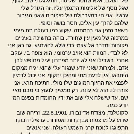
של העולם. אלא שחסר שליטה, התגלגלתי שוב לגוף,
שגל נוסף של אלימות התנפץ עליו. זה הגורל שלי
עכשיו. אני חי במערבולת של סיפורים שאני הגיבור
שלהם להרף עין אלים, חסר בושה וסופי.
בשאר הזמן אני בהמתנה. שקוע כמו בעולם תת מימי
במרכזה של מעין עין שחורה. בוהה בחשיכה בעיניים
פקוחות ומדבר אל עצמי כדי שלא להשתגע. גם כאן אני
לא לבדי. המוות הוא אויב ערמומי. הוא צופה בי, עוקב
אחרי. בשבילו אני לא יותר מפתרון יעיל מחופש לבן
אדם, ולמרות שאני יודע שנגזר עלי שהוא יגיח ממקום
היחבאו, אין לדעת מתי ומהיכן יתקוף. אני יכול לדמיין
לעצמי את החיוך המוגזם שלו מולי. חתיכת חרא, אני
צורח לו. הוא לא עונה. רק ממשיך לנעוץ בי מבט מאי
שם, עד שישלח אלי שוב את ידיו החומדות בפעם המי
יודע כמה.
סקוטלנד, מצודת אדינבורו, 22.8.1901, זריחה שוב
שרוע על מרצפות אבן קרות ואפורות. ערפילי הבוקר
התפוגגו לנוכח קרני השמש העולה. שני אנשים