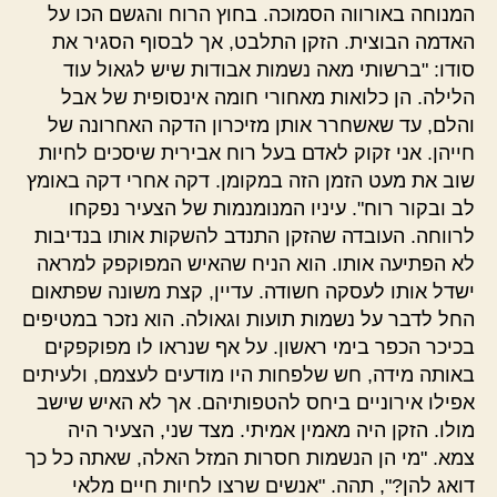
המנוחה באורווה הסמוכה. בחוץ הרוח והגשם הכו על
האדמה הבוצית. הזקן התלבט, אך לבסוף הסגיר את
סודו: "ברשותי מאה נשמות אבודות שיש לגאול עוד
הלילה. הן כלואות מאחורי חומה אינסופית של אבל
והלם, עד שאשחרר אותן מזיכרון הדקה האחרונה של
חייהן. אני זקוק לאדם בעל רוח אבירית שיסכים לחיות
שוב את מעט הזמן הזה במקומן. דקה אחרי דקה באומץ
לב ובקור רוח". עיניו המנומנמות של הצעיר נפקחו
לרווחה. העובדה שהזקן התנדב להשקות אותו בנדיבות
לא הפתיעה אותו. הוא הניח שהאיש המפוקפק למראה
ישדל אותו לעסקה חשודה. עדיין, קצת משונה שפתאום
החל לדבר על נשמות תועות וגאולה. הוא נזכר במטיפים
בכיכר הכפר בימי ראשון. על אף שנראו לו מפוקפקים
באותה מידה, חש שלפחות היו מודעים לעצמם, ולעיתים
אפילו אירוניים ביחס להטפותיהם. אך לא האיש שישב
מולו. הזקן היה מאמין אמיתי. מצד שני, הצעיר היה
צמא. "מי הן הנשמות חסרות המזל האלה, שאתה כל כך
דואג להן?", תהה. "אנשים שרצו לחיות חיים מלאי