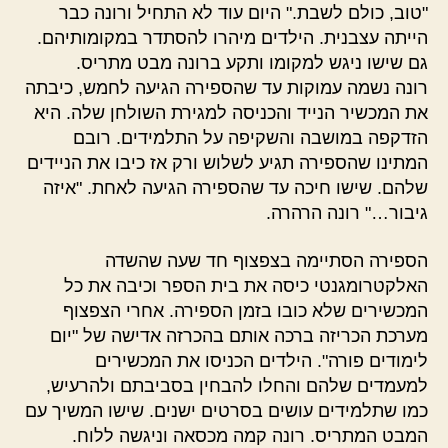
"טוב, כולם לשבת." היום עוד לא התחיל ורונה כבר
הייתה עצבנית. הילדים מיהרו להסתדר במקומותיהם.
גם שישו ניגש למקומו ותקע ברונה מבט מתריס.
רונה נשמה עמוקות עד שהספירה הגיעה לחמש, כיבתה
את המכשיר הנייד והכניסה למגירת השולחן שלה. היא
הזדקפה במושבה והשקיפה על התלמידים. רובם
המתינו שהספירה תגיע לשלוש ורק אז כיבו את הניידים
שלהם. שישו חיכה עד שהספירה הגיעה לאחת. "איזה
גיבור…" רונה הרהרה.
הספירה הסתיימה בצפצוף חד שעה שהשדה
האלקטרומגנטי כיסה את בית הספר וכיבה את כל
המכשירים שלא כובו בזמן הספירה. אחרי הצפצוף
מערכת הכריזה ברכה אותם בהכרזה אדישה של "יום
לימודים פורה". הילדים הכניסו את המכשירים
למעמדים שלהם והחלו להבחין בסביבתם ולהרעיש,
כמו שתלמידים עושים בסרטים ישנים. שישו המשיך עם
המבט המתריס. רונה קמה מכסאה וניגשה ללוח.