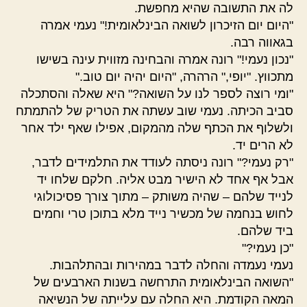
לה את התשובה שהיא מחפשת.
"היום יום הזיכרון לשואה הבינלאומית!" נעמי אמרה
בגאווה רבה.
"נכון נעמי!" רונה אמרה והבחינה מזווית עינה בשישו
מתכווץ. "יופי," הרהרה, "היום יהיה יום טוב."
"ומי רוצה לספר לנו על השואה?" היא שאלה והסתכלה
סביב הכיתה. נעמי שוב עשתה את הטריק של להתמתח
ולשלוף את הכתף שלה מהמקום, אפילו שאף ילד אחר
לא הרים יד.
"רק נעמי?" רונה ניסתה לעודד את התלמידים לדבר,
אבל אף אחד לא הישיר מבט אליה. חלקם שלחו יד
לנייד שלהם – שהיה משותק – מתוך צורך פסיכולוגי
לחוש בנחמה של מכשיר נייד מלא בתוכן טרי וחמים
ביד שלהם.
"כן נעמי?"
נעמי נעמדה והחלה לדבר במהירות ובהתלהבות.
"השואה הבינלאומית התרחשה בשנות הארבעים של
המאה הקודמת. היא החלה עם עלייתה של הנשיאה