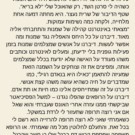
כשהיה לי סרטן השד, רק שהאוכל שלי "לא בריא".
שטף הדיבור של שרית נעצר. היא מחתה דמעה אחת
מלחייה, ולקחה כמה נשימות עמוקות.
"מצאתי באינטרנט קהילה של שמנות והתחברתי אליה
מאוד. דיברנו על כל היחס והאפליה נגד שמנות ומה
אפשר לעשות. דיברנו על אנשים שמצלמים שמנות בזמן
פעילות גופנית בלי ידיעתן, ומעלים לאינטרנט וכותבים
משהו מעודד על האישה שלא יודעת בכלל שמצלמים
אותה, ומפיצים את זה וצוחקים על השמנה הזאת
שמעיזה להתאמן "כאילו היא בנאדם רגיל", כמו
שמדברים על חיה כשהיא עושה משהו קצת אנושי.
דיברנו על זה שמתייחסים אלינו כמו חיות או תת אדם.
דיברנו על הרופאים שהפלו נגדנו – למשל הפסיכיאטר
שביקשתי ממנו עזרה אחרי האונס שעברתי והוא שאל
אם אני רוצה תרופה שתעזור לי לרדת במשקל.
כשאמרתי שאני לא רוצה תרופה להרזייה הוא רשם לי
בכל זאת, והתעלם לחלוטין מכל מה שאמרתי. או הרופא
משפחה שפספס קריש דם ברגל שלי כי חשב שהרגל