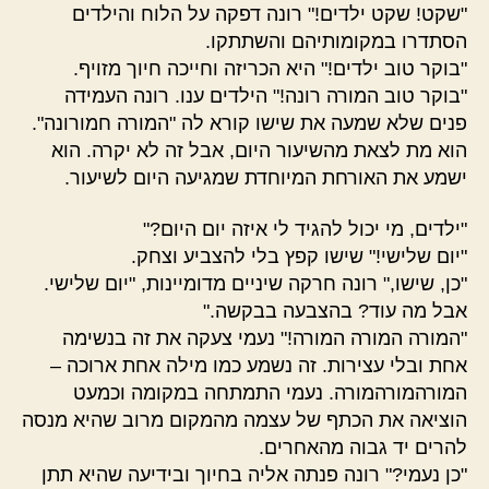
"שקט! שקט ילדים!" רונה דפקה על הלוח והילדים
הסתדרו במקומותיהם והשתתקו.
"בוקר טוב ילדים!" היא הכריזה וחייכה חיוך מזויף.
"בוקר טוב המורה רונה!" הילדים ענו. רונה העמידה
פנים שלא שמעה את שישו קורא לה "המורה חמורונה".
הוא מת לצאת מהשיעור היום, אבל זה לא יקרה. הוא
ישמע את האורחת המיוחדת שמגיעה היום לשיעור.
"ילדים, מי יכול להגיד לי איזה יום היום?"
"יום שלישי!" שישו קפץ בלי להצביע וצחק.
"כן, שישו," רונה חרקה שיניים מדומיינות, "יום שלישי.
אבל מה עוד? בהצבעה בבקשה."
"המורה המורה המורה!" נעמי צעקה את זה בנשימה
אחת ובלי עצירות. זה נשמע כמו מילה אחת ארוכה –
המורהמורהמורה. נעמי התמתחה במקומה וכמעט
הוציאה את הכתף של עצמה מהמקום מרוב שהיא מנסה
להרים יד גבוה מהאחרים.
"כן נעמי?" רונה פנתה אליה בחיוך ובידיעה שהיא תתן