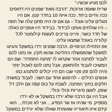
לכם מגיע עכשיו."
שרית שאפה ארוכות. "הרבה מאוד שמנים היו דחוסים
ככה וחיים ביחד, ככה איזה 10 בחדר קטן. אם היו
מגלים עלינו אוכל – גם אם זה היה סתם עלה של חסה
– היו שולחים אותנו לבידוד. בבידוד היו אופניים כאלה
של חדר כושר, והיינו צריכים לעשות קילומטר לכל
קלוריה באוכל שמצאו עלינו.
ואז התחילו הניסויים. הרבה שמנים ירדו במשקל והגיעו
למשקל שהממשלה החליטה שהוא תקין. אז נתנו להם
לעבור למחנה אחר שקראו לו "מחנה התמדה". שם הם
המשיכו לעבוד ולהתאמן, אבל נתנו להם לאכול יותר
והיה להם זמן פנוי שבו הם היו יכולים להתנהג כמו
אנשים רגילים – להיפגש אחד עם השני, לעבוד במשרה
חלקים בתוך המחנה, לשבת על כוס קפה עם חלב דל
שומן, לעשן סיגריות וכולי וכולי.
אבל היו גם הרבה שלא ירדו במשקל או לא ירדו
מספיק. מי שהיה אז שר המדע… אני לא זוכרת… הוא
קידם איזו תיאוריה שאומרת שאלה שלא יורדים במשקל