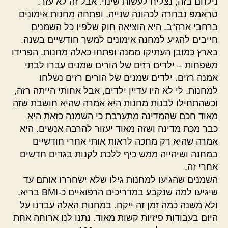
נילחם בזה, נצליח לעשות שינוי. אבל זה לא עזר.
טראמפ נבחרה לכהונה שנייה, ופתחה מחנות אימונים
ברחבי ארה"ב. היא הוציאה חוק שלפיו כל השמנים
חייבים להגיע למחנה אימונים למשך חודשיים בשנה.
בארץ כמובן העתיקו ממנה ופתחו כאלה מחנות. הפרידו
משפחות – ילדים רזים של הורים שמנים עברו לבתי
אמנה רזים. ילדים שמנים של הורים רזים נשלחו
למחנות. לי לא היו עדיין ילדים, אבל אחותי הייתה רזה,
וכשהתחילו לבנות מחנות היא אמרה שהיא חושבת שזה
מאוד חכם שהמדינה מתערבת כי השמנה כזאת היא
כבר מכת מדינה ושזה מאוד יעזור להרבה אנשים. היא
אמרה שהיא רק מחכה לראות אותי אחרי חודשיים
במחנה ושיהייה ממש כיף ללכת לקנות בגדים חדשים
אחרי זה.
השמנים שהגיעו למחנות גילו שלא ישחררו אותם עד
שיגיעו למה שנקבע במדריכים הרפואיים כ-BMI בריא,
ולא משנה כמה זמן זה ייקח. במחנות האלה עבדנו על
היום בעבודות פיזיות קשות מאוד. נתנו לנו ארוחה אחת