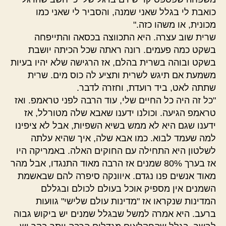
כואבת לי בגלל שאני שמנה, והסביר לי שאני כמו
מכונית, או משהו כזה."
שרית שוב עצרה. היא התכווצה בכסאה והתייפחה
בשקט כמה פעמים. רונה ראתה שכל הכיתה יושבת
בשקט ובוהה בשרית בהלם, אז הרגישה שלא יהיו בעיות
משמעת אם תיגש לשרית ותציע לה כוס מים. שרית
שתתה לאט, ביד רועדת, וחזרה לדבר.
"כל זה היה כל החיים שלי, עוד הרבה לפני טראמפ. ואז
טראמפ הגיעה. וכולנו ידענו שאבא שלה מטורלל, אז
ידענו שגם היא לא ממש בשיא השפיות, אבל לא ציפינו
למה שעמד לבוא. כמו אבא שלה, איך שהיא עלתה
לשלטון היא התחילה עם החוקים האלה. באמריקה היו
אז בערך 80% שמנים אז הרבה מאוד התנגדו, אבל מהר
מאוד אנשים פנו נגדם. איוונקה סיפרה להם שבאשמת
השמנים אין מספיק אוכל בעולם לכולם ובגללם
המדינות שנקראו אז "מדינות עולם שלישי" גוועות
ברעב. היא אמרה למשל שבגלל שמנים יש ביקוש גבוה