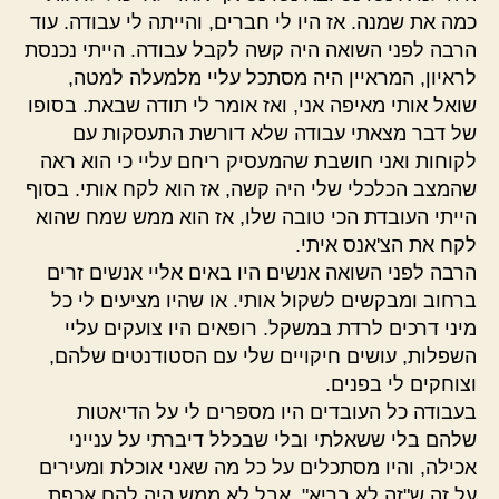
כמה את שמנה. אז היו לי חברים, והייתה לי עבודה. עוד
הרבה לפני השואה היה קשה לקבל עבודה. הייתי נכנסת
לראיון, המראיין היה מסתכל עליי מלמעלה למטה,
שואל אותי מאיפה אני, ואז אומר לי תודה שבאת. בסופו
של דבר מצאתי עבודה שלא דורשת התעסקות עם
לקוחות ואני חושבת שהמעסיק ריחם עליי כי הוא ראה
שהמצב הכלכלי שלי היה קשה, אז הוא לקח אותי. בסוף
הייתי העובדת הכי טובה שלו, אז הוא ממש שמח שהוא
לקח את הצ'אנס איתי.
הרבה לפני השואה אנשים היו באים אליי אנשים זרים
ברחוב ומבקשים לשקול אותי. או שהיו מציעים לי כל
מיני דרכים לרדת במשקל. רופאים היו צועקים עליי
השפלות, עושים חיקויים שלי עם הסטודנטים שלהם,
וצוחקים לי בפנים.
בעבודה כל העובדים היו מספרים לי על הדיאטות
שלהם בלי ששאלתי ובלי שבכלל דיברתי על ענייני
אכילה, והיו מסתכלים על כל מה שאני אוכלת ומעירים
על זה ש"זה לא בריא". אבל לא ממש היה להם אכפת