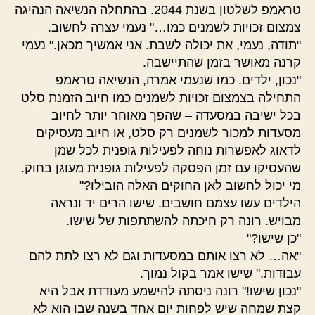
טראמפ לשלטון בשנת 2044. בהתחלה הנשיאה הנהיגה
צמצום זכויות לשמנים כמו…" נעמי עצרה לחשוב.
"תודה, נעמי, את יכולה לשבת. אני אמשיך מכאן." נעמי
קרנה מאושר בזמן שהתיישבה.
"נכון, ילדים. כמו שנעמי אמרה, הנשיאה טראמפ
התחילה בצמצום זכויות לשמנים כמו חיוב הזמנת סלט
בכל ישיבה במסעדה – שהפך מאוחר יותר לחיוב
מסעדות למכור לשמנים רק סלט, או חיוב מעסיקים
לדאוג לאפשרות נוחה לפעילות גופנית לכל שמן
שהעסיקו עם זמן הפסקה לפעילות גופנית מעוגן בחוק.
מי יכול לחשוב לאן החוקים האלה הובילו?"
הילדים עשו עצמם חושבים. שישו הרים יד ונראה
מבויש. רונה רק חיכתה להשתתפות של שישו.
"כן שישו?"
"אה… לא רצו אותם במסעדות וגם לא רצו לתת להם
עבודות." שישו אמר בקול נמוך.
"נכון שישו!" רונה ניסתה להישמע מעודדת אבל היא
קצת שמחה שיש לפחות יום אחד בשנה שבו הוא לא