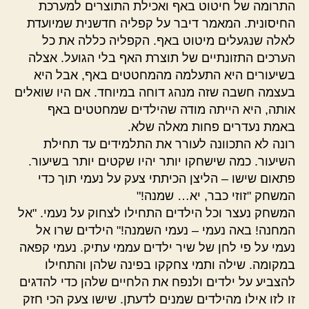
התרומה של חיטוט באף ואכילת התוצרים למערכת
החיסונית. המאמר דיבר על קפליה חדשנית שמיועדת
לאלה שנגעלים מיטוט באף. הקפליה כללה את כל
הערכים התזונתיים של תוצרת האף בלי הגועל. אצלה
בשיעורים היא התעלמה מהמחטטים באף, אבל היא
בעצמה חשבה שזה מנהג דוחה במיוחד. אם היו שואלים
אותה, היא הייתה מודה שהילדים שמחטטים באף
באמת נעדרים פחות מאלה שלא.
רונה לא התכוונה לעורר את התלמידים עד תחילת
השיעור. כמה שישחקו יותר יהיו שקטים יותר בשיעור.
פתאום שישו – הליצן הכיתתי צעק על נעמי תוך כדי
המשחק "זוזי כבר, יא… שמנה!"
המשחק נעצר וכל הילדים התחילו לצחוק על נעמי. "אל
המחנה! באה נעמי – נעמי השמנה!" הילדים שרו אל
נעמי על פי לחן של שיר ילדים עממי עתיק. נעמי קפאה
במקומה. שילה ותמי צחקקו בפינה שלהן והתחילו
להצביע על ילדים ולנפח את הלחיים שלהן כדי להדגים
זו לזו אילו מהילדים שמנים לדעתן. שישו צעק הכי חזק