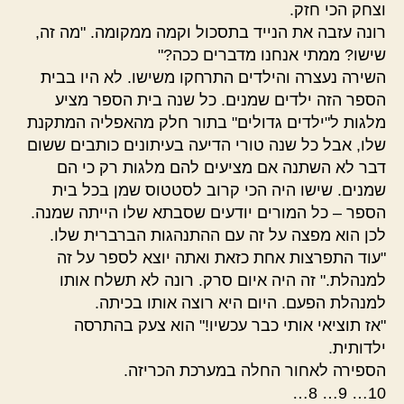
וצחק הכי חזק.
רונה עזבה את הנייד בתסכול וקמה ממקומה. "מה זה,
שישו? ממתי אנחנו מדברים ככה?"
השירה נעצרה והילדים התרחקו משישו. לא היו בבית
הספר הזה ילדים שמנים. כל שנה בית הספר מציע
מלגות ל"ילדים גדולים" בתור חלק מהאפליה המתקנת
שלו, אבל כל שנה טורי הדיעה בעיתונים כותבים ששום
דבר לא השתנה אם מציעים להם מלגות רק כי הם
שמנים. שישו היה הכי קרוב לסטטוס שמן בכל בית
הספר – כל המורים יודעים שסבתא שלו הייתה שמנה.
לכן הוא מפצה על זה עם ההתנהגות הברברית שלו.
"עוד התפרצות אחת כזאת ואתה יוצא לספר על זה
למנהלת." זה היה איום סרק. רונה לא תשלח אותו
למנהלת הפעם. היום היא רוצה אותו בכיתה.
"אז תוציאי אותי כבר עכשיו!" הוא צעק בהתרסה
ילדותית.
הספירה לאחור החלה במערכת הכריזה.
10… 9… 8…