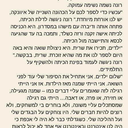
רונה נשמה נשימה עמוקה.
"עכשיו כדי לספר לכם על הכהונה השנייה של איוונקה,
יש לנו אורחת מיוחדת." רונה ניגשה לדלת הכיתה,
פתחה אותה ודיברה עם מישהו במסדרון. היא הכניסה
לכיתה אישה זקנה ורזה כשלד, ותמכה בה עד שהגיעה
לכסא והתיישבה מול הכיתה.
"ילדים, תכירו את שרית. היא ניצולת שואה והיא באה
היום לספר לנו את מה שהיא זוכרת. שרית, בבקשה."
רונה ניגשה לעמוד בפינת הכיתה ולהשקיף על
התלמידים.
"שלום ילדים. אני אתחיל את הסיפור שלי עוד לפני
השואה. אני הייתי שמנה מאז הילדות. אז אני הייתי
רגילה לזה שאומרים עליי דברים כמו – שמנה מגעילה,
או חזירה, או פרה, או דאבה… הייתי גם רגילה
שמסתכלים עליי משונה, ולא בוחרים בי למשחקים, ולא
רוצים להיות חברים שלי. היו צוחקים על הבגדים שלי
ועל ההליכה שלי. כשגדלתי כבר לא היה לי אכפת כי
היה לנו אינטרנט ובאינטרנט אף אחד לא יכול לראות