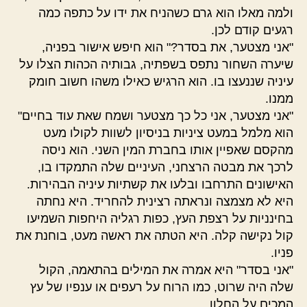
ולמה מאלו הוא גרם כשהניח את ידו על כתפה כמה
רגעים קודם לכן.
"אני מצטער, את בסדר?" הוא חיפש אישור בפניה,
שיערה השחור נתפס בשפתיה, גבותיה הכהות הצלו על
עיניה שננעצו בו. הוא הרגיש כאילו משהו חשוב חומק
ממנו.
"אני מצטער, אני כל כך מצטער ושמח שאת עוד בחיים"
הוא מלמל במעט ציניות בניסיון לשוות לקולו מעט
מהקסם שאפיין אותו בחברת המין השני. הוא ניסה
לרכך את מבטה הרצחני, העיניים שלה התמקדו בו,
האישונים התרחבו ובלעו את קשתיות עיניה הבהירות.
היא לא מצמצה ונראתה רצינית להחריד. היא נחתה
בחינניות על רצפת העץ, כפות רגליה היחפות השמיעו
קול נקישה קלה. היא הטתה את ראשה מעט, בוחנת את
פניו.
"אני בסדר" היא אמרה את המילים בהתאמה, הקול
שלה היה שרוט, כמו הרוח על רעפים או ענפיו של עץ
המכים על החלון.