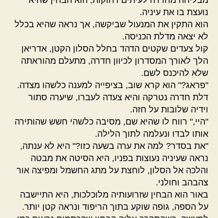
נועצת בו את עיניה.
הוא התקין את המנעול שביקשה, אך נראה שהיא בכלל
לא יצאה מדלת הכניסה.
קול צעדים שקטים הדהד בחלל הסלון הקטן, אדריאן
הלך לאורך המסדרון לכיוון חדרה, מתעלם מהוראתה
שלא להיכנס לשם.
"פראג?" הוא קרא שוב, בציפייה למענה כלשהו מצדה.
דלת חדרה נטרקה והיא צעדה לעברו, שיערה סתור
וידיה שלובות על חזה.
"היי," רווח לו שהיא שם, מסיבה כלשהי חשש שהותירה
אותו לבדו ונעלמה לתוך הלילה.
"את בסדר? למה את ערה בשעה כזו?" היא לא ענתה,
נראה שעיניה נעוצות בפניו, היא הסיטה את מבטה
והלכה אל הסלון, לוחצת על מתג החשמל ומפיצה אור
צהבהב וחולני.
באור הוא הבחין שזרועותיה מלוכלכות, היא התיישבה
על הספה, גופה שוקע בתוך הריפוד ונראה קטן יותר.