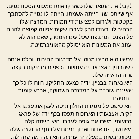
לקבל את התואר שלו כשזרקו אותו ממעוני הסטודנטים.
אף שייתכן שזו הייתה אשמתו, הייתה לו נטייה להסתבך
בקטטות ולגרום לפציעות די חמורות. המרצה שלו
הבהיר לו, בעודו זורק לעברו שקית אפונה קפואה להניח
על הפנס המתנפח שעל עינו הימנית, שאם הוא לא
יעזוב את המעונות הוא יסולק מהאוניברסיטה.
עכשיו הוא הביט מטה, אל מדרגות החירום, ופלט אנחה
כשהבחין באצבעותיה עטויות הכפפות מבזיקות בקצה
שדה הראייה שלו.
היא נאחזה בבניין, ידיה כמעט החליקו, רווח לו כל כך
שאיננה שוכבת על המדרכה השחוקה, ארבע קומות
תחתיהם.
הוא טיפס על מסגרת החלון וניסה לעגן את עצמו אל
הקיר, אצבעותיו הארוכות תפסו בכף ידה של פראג
וזרועותיו משכו את גופה לעברו. היא הייתה קלה
משחשב, פס אדום וארוך נמתח על כתף החולצה שלה
ומכות יבשות במעלה זרועותיה, הוא תהה מה קרה לה,