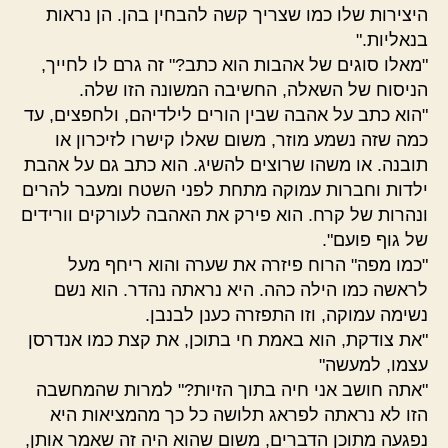
היצירות שלו כמו שצריך קשה להבחין בהן. הן נראות
בנאליות."
"מאלו סוגים של אהבות הוא כתב?" זה גרם לו לחייך,
הניסוח של השאלה, החשיבה המשונה הזו שלה.
"הוא כתב על אהבה שבין הורים לילדיהם, ולחפצים, עד
כמה שזה נשמע מוזר, משום שאלו קישרו לזיכרון או
תובנה. או משהו שרוצים להשיג. הוא כתב גם על אהבת
ילדות וחברות עמוקה מתחת לפני השטח ומעבר להרים
ונהרות של קרח. הוא פירק את האהבה לעורקים וורידים
של גוף פועם".
"כמו מפה" הרוח פיזרה את שערה והוא ריחף מעל
לראשה כמו הילה כהה. היא נראתה נהדר. הוא נשם
נשימה עמוקה, וזו התפזרה כענן לבנבן.
"את צודקת, הוא באמת חי בתוכן, את קצת כמו אנדרסן
עצמו, למעשה"
"אתה חושב אני חיה בתוך הזיות?" למרות שהמחשבה
הזו לא נראתה לפראג תלושה כל כך מהמציאות היא
נפגעה מתוכן הדברים, משום שהוא היה זה שאמר אותן,