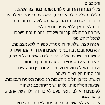
והכוכבים.
צללי מנורות הרחוב מלווים אותה במרוצה השקט,
בלילה הצללים לה אורבים, והיא רצה ביניהם כאילו היו
חברים. משרטטת במדויק את מסלולה ברחובות, בין
הווה לעבר אך ללא עתיד הנראה לעין.
עיר בה התחוללו קרבות של דם ונהרות זפת נשפכו
לתעלות השופכין.
שערה קצר, שלא יהווה מטרד, כפפות ללא אצבעות,
היא מסתובבת בין בנייני השנים והגדרות המחושלות,
המשוננות, שפעם עליהן היו תולים ראשים של אנשים,
מהלכת היא בסמטאות המרצחות בין הרוחות.
נערה במעיל כחול וגדול, מתבלטת בין הפושעים
והגוססים הקוראים בשמה.
ראשה, כמובן הלום מחשבות הניבטות מעיניה העצובות,
שבעות המלחמות, עליהן יש מריחת צבע שחור
לפעמים היא לבד, ואף פעם לא בודדה, ילדה של אהבה,
קראו הגגות.
אך פראג לא השיבה, רק הביטה לאחור בחצי חיוך.