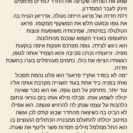
שמע את הצרחה שקרעה את החדר לגזרים מדממים
וזינק לעבר המסדרון.
דלת חדרה של פראג הייתה נעולה, אדריאן הטיח בה
את גופו וכמעט תלש את המשקוף ממקומו. פראג
הטלטלה במיטתה, שמיכותיה משוסעות ונוצות
התעופפו באוויר הקפוא שנכנס מהחלונות.
הוא ניגש לצידה, גופה מפרכס וזעקות אימה בוקעות
מפיה. זרועותיו נכרכו סביבה והוא הצמיד אותה לגופו,
רגשותיו הציפו את כולו, כתמים מעורפלים בערו בחשכת
חדרה.
"מה לא בסדר אתך? פראג!" הוא פלט נהמת תסכול
ואחז בפניה ביד אחת בעוד השנייה מקרבת אותה אליו
עוד יותר, מתרפק על חום גופה. ואז הוא נזכר שאינה
יכולה לשמוע אותו. סבלה מילא אותו בזם נוראי וכתום
כלהבות על עצמו שנתן לה להרגיש פגומה, הוא אפילו
לא הביט בה כשיצאה מהחדר שבוע קודם לכן ועשה
כמיטב יכולתו להתעלם ממבטיה הכחולים הנעוצים בו.
הוא החל ממלמל מילים חסרות פשר וליטף את שערה.