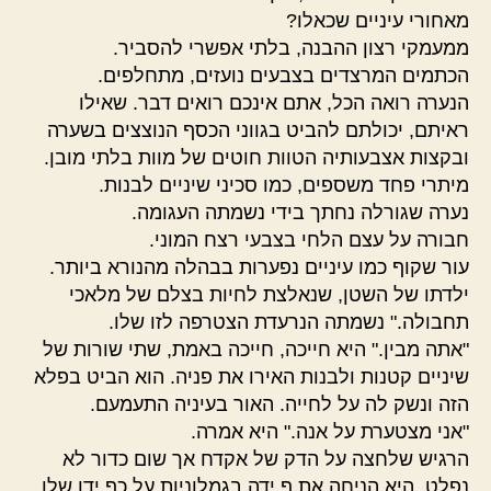
מאחורי עיניים שכאלו?
ממעמקי רצון ההבנה, בלתי אפשרי להסביר.
הכתמים המרצדים בצבעים נועזים, מתחלפים.
הנערה רואה הכל, אתם אינכם רואים דבר. שאילו
ראיתם, יכולתם להביט בגווני הכסף הנוצצים בשערה
ובקצות אצבעותיה הטוות חוטים של מוות בלתי מובן.
מיתרי פחד משספים, כמו סכיני שיניים לבנות.
נערה שגורלה נחתך בידי נשמתה העגומה.
חבורה על עצם הלחי בצבעי רצח המוני.
עור שקוף כמו עיניים נפערות בבהלה מהנורא ביותר.
ילדתו של השטן, שנאלצת לחיות בצלם של מלאכי
תחבולה." נשמתה הנרעדת הצטרפה לזו שלו.
"אתה מבין." היא חייכה, חייכה באמת, שתי שורות של
שיניים קטנות ולבנות האירו את פניה. הוא הביט בפלא
הזה ונשק לה על לחייה. האור בעיניה התעמעם.
"אני מצטערת על אנה." היא אמרה.
הרגיש שלחצה על הדק של אקדח אך שום כדור לא
נפלט. היא הניחה את ף ידה בגמלוניות על כף ידו שלו