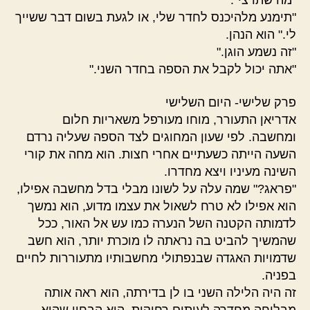
"מה שתרצי".
"תימנע מלהיכנס לחדר שלי, או לגעת בשום דבר ששייך
לי." הוא הנהן.
"זה נשמע הוגן."
"אתה יכול לקבל את הספה בחדר השני."
פרק שלישי- היום השלישי
אדריאן התעורר, מוחו מעורפל משאריות חלום
ומחשבה. לפי שעון המחוגים לצד הספה שעליה נרדם
השעה הייתה כשעתיים אחרי חצות. הוא מחה את קורי
השינה מעיניו ויצא מחדרו.
"פראג?" שמה עלה על לשונו מבלי בדל מחשבה אפילו,
הוא אפילו לא טרח לשאול את עצמו מדוע, הוא נמשך
לדמותה הקטנה השל הנערה כמו עש אל האור, ככל
שהמשיך להביט בה נראתה לו מוכרת יותר, הוא חשב
שדמויות האגדה שבנפתולי מחשבותיו מתעוררות לחיים
בפניה.
זה היה הלילה השני בו לן בדירתה, הוא ראה אותה
מבליחה מחדרה לעיתים רחוקות, הוא הבחין שהיא