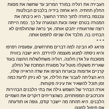
העבירה את רגליה במורד המרזב עד שחשה את מסגת
החלון תחתיה. היא אחזה בידיה בלבנים הבולטות
ונכנסה בחזרה לתוך החדר החשוך, היא כיבתה את
המנורה בטרם יצאה וכעת הצטערה על כך. כמה הייתה
רוצה שזרועותיו יחבקו אותה, אך נראה שהחולמים לא
הבחינו בה, מלבד אלו שניסו לתפוס אותה.
* * *
פראג לא הבינה למה דברים מתרחשים, עפעפיה רפרפו
והיא ניסתה למנוע מעצמה להירדם. היא ישבה בזווית
מסוכנת על אדן חלונה, רגליה משתלשלות החוצה בעוד
שארית משקלה מוטל על מסגרת המתכת של החלון.
קרניים אדומות ובוערות הציפו את שדה הראייה שלה,
היא הצליחה לעבור את הלילה, אך לא ניתן לדעת כמה
זמן תוכל להשאיר את עיניה פקוחות.
אורה הבהיר של השמש גילה את בתי הלבנים הבהירות
והכרכובים המפותחים, כשהצריחים דוקרים את השמיים
הלבנים. היא תהתה מה יישבר קודם, גופה או תודעתה
אם תיפול למטה.