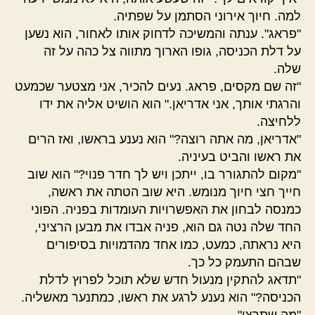
למה. חיוך אירוני הסתמן על שפתיה.
"פראג". ענתה והמשיכה לדחוק אותו לאחור, הוא נשען
על דלת הכניסה, גופו הארוך מתווה צל כהה על זה
שלה.
"זה שם מקסים, פראג. נעים להכיר, אני מצטער שכמעט
והרגתי אותך, אני אדריאן." הוא הושיט אליה את ידו
ללחיצה.
"אדריאן, מה אתה רוצה?" הוא נענע בראשו, ואז הרים
את ראשו והביט בעיניה.
"מקום להתגורר בו, ייתכן ויש לך חדר פנוי?" הוא שוב
חייך חצי חיוך מנומש. היא שוב הטתה את ראשה,
כמנסה לבחון את האפשרויות העומדות בפניה. הפוני
החד שלה נטה גם הוא, פניה אבדו את מבען הרציני,
היא נראתה, כמעט, כמו אחד מהדמויות בסיפורים
שבהם התעמק כל כך.
"תדאג להתקין מנעול חדש שלא תוכל לפרוץ לדלת
הכניסה?" הוא נענע לרגע את ראשו, כמתנער מאשליה.