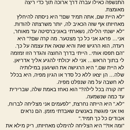
התנשפה כאילו עברה דרך ארוכה תוך כדי ריצה
מאומצת.
"לא היית שם, אתה תמיד שם!" היא ניסתה להיחלץ
מאחיזתו אף שזה הכאיב לה, יותר משרצתה להודות.
"לא ישנתי הלילה, נשארתי באוניברסיטה עד מאוחר,
אני… פראג אני כל כך מצטער. מה קרה שם?" היא
רעדה, הוא הרגיש זאת והיא שנאה את עצמה על כך.
"הם תפסו אותי.. הייתי בדרך החוצה והגדר הזו זמזמה
לי בתוך הראש… אני לא יכולתי להגיע אליך אדריאן.
לא היית שם." היא הרגישה את השיגעון במילותיה
שלה… הן יצאו ללא כל סדר או הגיון מפיה, היא בכלל
לא חשבה על מה שנפלט מפיה.
"זה קורה בכל לילה?" הוא נאחז באמת שלה, שברירית
עד כמה שנשמעה.
"לא." היא הייתה נחרצת, "לפעמים אני מצליחה לברוח,
ואז אני פוגשת באנשים שאבדתי מזמן. הם נראים
אבודים כל כך תמיד."
"ומה אז?" היא הצליחה להימלט מאחיזתו, ריק מילא את