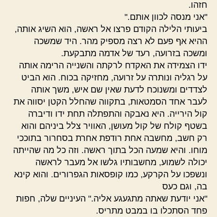
חזהו.
"אני מנסה לכוון אותם."
ביעותי הלילה הקודם פרצו אל ראשה, הוא השיג אותה,
ההיא אף פעם לא רצה מספיק מהר. היד שמשכה
ומשכה בזרועה, רעד של אדמה מתבקעת.
ידו הצמידה את האקדח לרקתה והשנייה הרימה אותה
על רגליה ונותרה על זרועה, מחזיקה בכוח. הוא הביט
לצדדים ומשנוכח לדעת שאין שם איש, משך אותה
לעבר אחד הסמטאות, בתקווה שהחלל הקטן יסווה את
קול הירייה. היא נאבקה והתפתלה תחת ידו ודיברה
בשטף קולח של קול מעושן, האוויר צלל ביניהם והוא
רק חשב, מחשבה אחת רודפת אחרת בסחרור בתוככי
מוחו. והיא שמעה הכל בתוך ראשה. וזה כל מה שהייתה
יכולה לשמוע, מחשבותיו גלשו אל מעבר לראשה
ונשפכו על הקרקע, כמו קופסאות הגפרורים. והוא קינא
בה, וגם כעס
"אני יודעת שאתה מתגעגע אליה." העיניים שלה, חפות
פחד הסתכלו בו במבט מתריס.