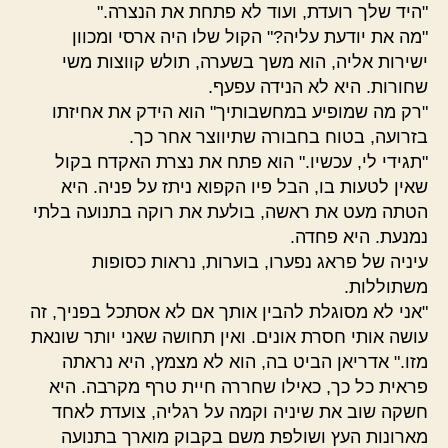
"היד שלך רועדת, ועוד לא פתחת את הנצרה."
"מה את יודעת עליה?" הקול שלו היה ארסי ומכוון
ישירות אליה, הוא משך בשערה, תולש קווצות משי
שחורות. היא לא הנידה עפעף.
"רק מה שמופיע במחשבותיך" הוא הידק את אחיזתו
בזרועה, בטוח בחבורה שתיווצר אחר כך.
"תגידי לי, עכשיו." הוא פתח את נצרת האקדח בקול
שאין לטעות בו, הבל פיו הקפוא ניתז על פניה. היא
הטתה מעט את ראשה, בולעת את רוקה בתנועה בלתי
נמנעת. היא פחדה.
עיניה של פראג נפערו, בוערות, נראות כסופות
משתוללות.
"אני לא מסוגלת להבין אותך אם לא אסתכל בפניך, זה
עושה אותי חסרת אונים. ואין תחושה שאני יותר שונאת
מזו." אדריאן הביט בה, הוא לא מצמץ, היא נראתה
פראית כל כך, כאילו שחררה חיית טרף מקרבה. היא
חשקה שוב את שיניה וקמה על רגליה, צועדת לאחד
מארונות העץ ושולפת משם בקבוק מוארך בתנועה