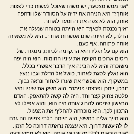
"אני ממש מצטער, יש משהו שאוכל לעשות כדי לפצות
אותך?" היא הניחה את ידיה על הסוודר שלו ודחפה
אותו, הוא לא צפה את זה ומעד לאחור.
"איך נכנסת לכאן?" היא הייתה בטוחה שנעלה את
הדלת, לא הייתה שום אפשרות אחרת. היא לא משאירה
אותה פתוחה. אף פעם.
הוא קם על רגליו והיא התקדמה לכיוונו, מסגרת של
ריסים ארוכים הקיפה את עיניו החומות, הוא היה יפה
משזכרה והיא לא הבינה איך הדבר אפשרי בכלל.
הוא נאלץ לסגת לאחור, כושל אל הדלת וגבו ננעץ
במשקוף. הוא שפשף את שערו לאחור ונראה נבוך.
"ובכן, ייתכן ופרצתי פנימה". הוא חשק את שיניו והיא
פלטה צחוק קצר וחד, היה לה קשה להתאפק. האדם
הראשון שניסה להרוג אותה היה הוא, והוא אפילו לא
התכוון לכך. היא מוכרחה להחליף את המנעול.
הוא חייך אליה בחשש, היא הייתה בלתי צפויה וזה גרם
לו להיעשות דרוך, היא עצמה נראתה דרוכה כל הזמן.
"איך קוראים לך?" זה שעשע אותה, היא לא ממש ידעה