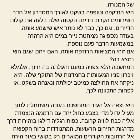
של המנורה.
היא הזדקפה וטופפה בשקט לאורך המסדרון אל חדר
השירותים הקרוב הדירה הקטנה שלה בלעה את קולות
הדיירים, וגם כך, כבר לא נותר איש שישמע אותה.
בעודה מספיגה ממחטת נייר במים היא הרהרה
במשמעות הדבר פעם נוספת.
אם זוהי המציאות הרודפת אותה, האם ייתכן שגם הוא
נמצא בה?
המחשבה הלא צפויה כמעט והעלתה בה חיוך, אלמלא
זיכרון פניו המעוותות בחמדנות של התוקף שלה. היא
ניקתה את החולצה כמיטב יכולתה ונאנחה בשקט, או
לפחות התכוונה לכך.
היא יצאה אל העיר המוחשכת בעודה משתחלת לתוך
מעיל גדול מדי בצבע כחול יחד עם הדממה הנצמדת
אליה כבת לוויה קרובה. כפות רגליה דילגו בזהירות דרך
מדרגות החירום הרעועות, המתנודדות ברוח הקפואה
אל הרחובות הקודרים המוארים רק בקושי באור הירח