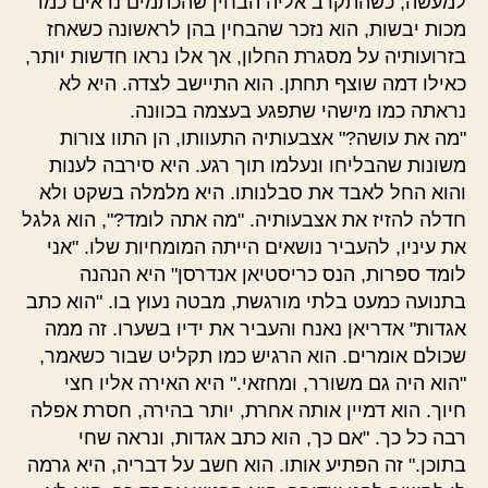
למעשה, כשהתקרב אליה הבחין שהכתמים נראים כמו
מכות יבשות, הוא נזכר שהבחין בהן לראשונה כשאחז
בזרועותיה על מסגרת החלון, אך אלו נראו חדשות יותר,
כאילו דמה שוצף תחתן. הוא התיישב לצדה. היא לא
נראתה כמו מישהי שתפגע בעצמה בכוונה.
"מה את עושה?" אצבעותיה התעוותו, הן התוו צורות
משונות שהבליחו ונעלמו תוך רגע. היא סירבה לענות
והוא החל לאבד את סבלנותו. היא מלמלה בשקט ולא
חדלה להזיז את אצבעותיה. "מה אתה לומד?", הוא גלגל
את עיניו, להעביר נושאים הייתה המומחיות שלו. "אני
לומד ספרות, הנס כריסטיאן אנדרסן" היא הנהנה
בתנועה כמעט בלתי מורגשת, מבטה נעוץ בו. "הוא כתב
אגדות" אדריאן נאנח והעביר את ידיו בשערו. זה ממה
שכולם אומרים. הוא הרגיש כמו תקליט שבור כשאמר,
"הוא היה גם משורר, ומחזאי." היא האירה אליו חצי
חיוך. הוא דמיין אותה אחרת, יותר בהירה, חסרת אפלה
רבה כל כך. "אם כך, הוא כתב אגדות, ונראה שחי
בתוכן." זה הפתיע אותו. הוא חשב על דבריה, היא גרמה