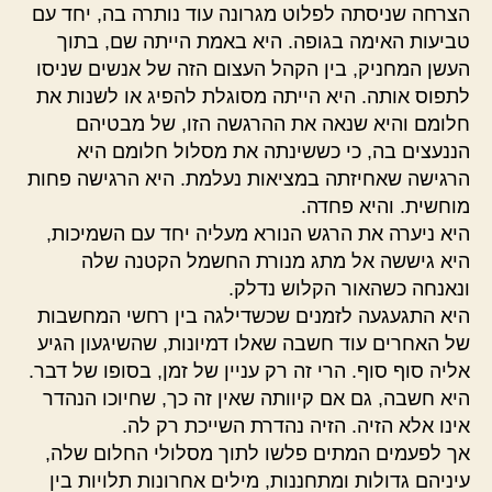
הצרחה שניסתה לפלוט מגרונה עוד נותרה בה, יחד עם
טביעות האימה בגופה. היא באמת הייתה שם, בתוך
העשן המחניק, בין הקהל העצום הזה של אנשים שניסו
לתפוס אותה. היא הייתה מסוגלת להפיג או לשנות את
חלומם והיא שנאה את ההרגשה הזו, של מבטיהם
הננעצים בה, כי כששינתה את מסלול חלומם היא
הרגישה שאחיזתה במציאות נעלמת. היא הרגישה פחות
מוחשית. והיא פחדה.
היא ניערה את הרגש הנורא מעליה יחד עם השמיכות,
היא גיששה אל מתג מנורת החשמל הקטנה שלה
ונאנחה כשהאור הקלוש נדלק.
היא התגעגעה לזמנים שכשדילגה בין רחשי המחשבות
של האחרים עוד חשבה שאלו דמיונות, שהשיגעון הגיע
אליה סוף סוף. הרי זה רק עניין של זמן, בסופו של דבר.
היא חשבה, גם אם קיוותה שאין זה כך, שחיוכו הנהדר
אינו אלא הזיה. הזיה נהדרת השייכת רק לה.
אך לפעמים המתים פלשו לתוך מסלולי החלום שלה,
עיניהם גדולות ומתחננות, מילים אחרונות תלויות בין