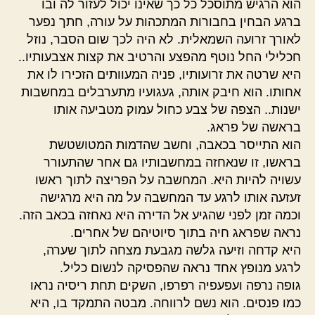
הוא הרגיש מתוסכל כל כך שאינו יכול לעזור לה ובו
ברגע הבחין בחבורות המתכהות על עורה, חתך נפער
לאורך זרועה השמאלית. לא היה לכך שום הסבר, נוזל
חכלילי החל נוטף מהפצע והרטיב את קצות אצבעותיו..
היא שרטה את זרועותיו, פניה המעוותים הזכירו לו את
אחותו. הוא חיבק אותה, געגועיו מתערבלים במחשבות
ישנות.. הצפה של צבע כחול עמוק מטביעה אותו
בראשה של פראג.
הוא התייסר בכאבה, וחשב שהדמות המטושטשת
בראשו, זו שנאחזה במחשבותיו גם אחר שהתעורר
עשויה להיות היא. המחשבה על הפריצה לתוך ראשו
זעזעה אותו לרגע עד המחשבה על מה היא מרגישה
וכמה זמן לפני שהגיע אל הדירה היא נאחזה בכאב הזה.
נראה שפראג חיה בתוך סיוטיהם של אחרים.
היא קדחה וזיעה גלשה מגבעת מצחה לתוך שערה,
לרגע מנופץ אחד נראה שהפסיקה לנשום כליל.
גופה נרפה ועפעפיה רפרפו, השקים תחת ריסיה נראו
כמו פנסים. הוא נשם לרווחה. מבטה התמקד בו, היא