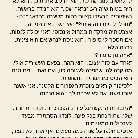
לו לחשוב לפני שדיבר, הוא הרגיש אחרת כך, הוא לא
היה בטוח שזה רע. "נראה שכן." היא הנידה בראשה,
נשימותיה הרעידו קצוות כהות משערה. "פראג." "כן?"
"תוכלי להיות כנה איתי?" היא נשכה את שפתה,
אצבעותיה מרקדות במחול אינסופי. "אני יכולה לנסות,
אם תספר לי סיפור". הוא ניסה לנחש אם היא צינית,
נראה שלא.
"איזה מן סיפור?"
"אחד עם סוף עצוב." הוא תהה, בפעם העשירית אולי,
מה קרה לה, שהפכה לעגומה כזו, ועם זאת… מחוסנת.
הוא הביט בזרועותיה החשופות.
"לסיפור קוראים מוכרת הגפרורים הקטנה, אני אשנה
אותו מעט, אם לא אכפת לך." הוא הנהנה.
"החבורות התקשו על עורה, הפכו כהות וקודרות יותר.
שלג שחור נחת בכל פינה, לונדון הסתתרה מבעד
לערפילים המאיימים.
אנשים חלפו על פניה כמה פעמים, אף אחד לא נעצר,