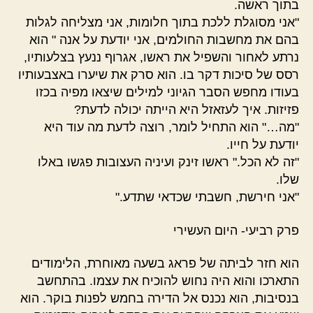
בתוך ראשה.
"אני מסוגלת ללכת בתוך חלומות, אני מצליחה לגלות
בהם את מחשבות החולמים, אני יודעת על אנה " הוא
נרתע לאחור והשפיל את ראשו, אגרוף ננעץ בצלעותיו,
רסס של סיכות דקר בו. הוא סרק את שיערו באצבעותיו
בעודו מחפש הסבר הגיוני למילים שיצאו מפיה בכזו
פזיזות. איך לעזאזל היא הייתה יכולה לדעת?
"מה…" הוא התחיל לומר, רוצה לדעת מה עוד היא
יודעת על חייו.
"זה לא הכל." ראשו זינק ועיניה העצובות פגשו באלו
שלו.
"אני חירשת, חשבתי שכדאי שתדע."
פרק רביעי- היום העשירי
הוא חזר לביתה של פראג בשעה מאוחרת, הלימודים
התארכו והוא היה נחוש להוכיח את עצמו. בהתחשב
בנסיבות, הוא נכנס אל הדירה בחמש לפנות בוקר. הוא