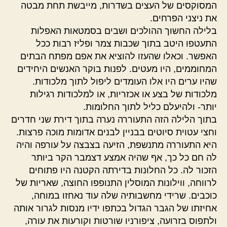
המסוקסים של העצים בשדרות, מייבשת תחת מבטה
את ניצני הפרחים.
בלילה החשוך ההולכים ושבים בסמטאות האפלות
התעטפו היטב בתוך שכבות צמר ופליז רבות ככל
האפשר. וכאלו שהעזו להוציא את אפם מפתח הבתים
המחוממים, היו מעטים. לפנות בוקר האנשים היחידים
שהיו ערים היו אלו העומדים ליפול לתוך מלכודות.
מלכודות של בצע או אכזריות, או למלכודות רגילות
יותר- ולהיעלם כליל לתוך החלומות.
בתוך הלילה הזה התעוררה נערה בתוך דירת שני חדרים
וחצי עטוית סיוטים בבניין לבנים אדומות מוכה פרצות.
היא התעוררה מתנשפת, הזיעה בצבצה על עורפה והיה
לה חם כל כך, אף שהיה אמצע דצמבר הקר ביותר
הזכור לה. כל החלונות בדירתה הקטנה היו פתוחים
לרווחה, ווילונות המוסלין התנופפו החוצה, שאריות של
כוכבים. שרידי מחשבותיה שלה עוד נאחזו במוחה,
אחיזתו של הגבר הגדול בכתפו ידיו מנסות לגרור אותה
ולתפוס בזרועה, ציפורניו שורטות וקורעות את עורה,