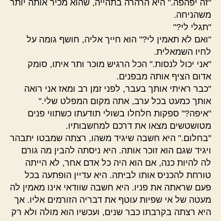
"זה יפהפה." היא הרהרה בתהייה, שהוא מכיר אותה יותר
משהניחה.
"תגלי לי?"
"ואם לא תאמין לי?" הוא חייך אליה, חושף גומה על
לחיו השמאלית.
"אני יכול לנסות." הכל הרגיש מוכר ותר איתו, סומק
אדום הציף אותה מבפנים.
"כבר ראיתי אותך בעבר, לפני זמן רב ומאז אני רואה
אותך כמעט בכל ערב, אתה מקום המפלט שלי."
"איפה?" ספקות חלחלו בשולי תודעתו כשתווי פנים
מטושטשים מצאו את דרכם למחשבותיו.
"בחלום." היא חשבה שיגיד משהו, רצתה שמבטו יתבהר
ויגיד שגם הוא זוכר אותה. היא ניסתה להבין מה גורם
לה להיות כנה, אם הוא היה כל אדם אחר, לא הייתה
טורחת להכניס אותו לביתה. היא עדיין הופתעה בכל
פעם שראתה את פניו. היא חשבה שוודאי אינו מאמין לה
מעטה של אי שפיות עוטף את דבריה הזורמים אליו. אך
היא רצתה בקרבתו כבר שנים, ועכשיו הוא מולה ולא רק