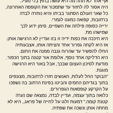
אף אחד לא תהה מה היא עושה בחוץ בלי מעיל.
היה אסור לה לחזור עד שתמכור את הקופסה האחרונה,
כל שאר העולם הסתגר בביתו והיא נותרה לבדה
ברחובות, קפואה כמעט לגמרי.
ירייה כסופה פילחה את השמיים, סימן ידוע לכך
שמישהו מת.
היא חיככה את כפות ידיה זו בזו ועדיין לא הרגישה אותן.
אז היא לקחה גפרור אחד והציתה אותו, אצבעותיה
החלו להפשיר עד שהרוח גנבה ממנה את החום.
היא הדליקה אחד נוסף, אלומת אור קטנה בתוך הכפור.
מודעת לסיכון העצום שבכך, אבל באור היא הרגישה
מוגנת.
"הבוקר החל לעלות, האנשים חזרו לרחובות, מצונפים
בתוך בגדיהם החמים והביטו בפינת הרחוב בה נשפכו
על הקרקע קופסאות הגפרורים.
כלואה בתוך עצמה, ועדיין לבדה, נמצאה שם נערה
קטנת קומה." דמעות זלגו על לחייה של פראג,, היא לא
מחתה אותן ונשכה את שפתיה.