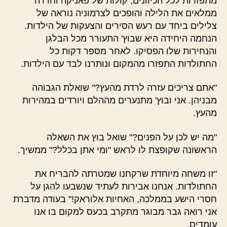
מתפזרות לכל הכיוונים, קולות של פאניקה וחרדה
ממלאים את הלילה והופכים לצרמוניה נוראה של
צלילים ביחד עם רעש הסירים והצעקות של הילדות.
הנחמה היחידה היא שבוץ' התעורר מכל הבלגן
והנחירות שלו הפסיקו. לאחר מספר דקות כל
החתולדות התפזרו מהמקום ונותרנו לבד עם הילדות.
"אתם צריכים עזרה לרדת מהעץ?" שואלת הגבוהה
מבניהן. אני ובוץ' מתנערים מההלם ויורדים במהירות
מהעץ.
"מה יש לכן על הפנים?" שואל בוץ את השאלה
הראשונה שקופצת לו לראש "ומי אתן בכלל?" ממשיך.
"זו משחה מיוחדת שרקחנו שמטרתה להבריח את
החתולדות. אנחנו אבירות לעתיד שנשבעו להגן על
חסרי הישע בממלכה, האחיות אלוראק!" בעודה מדברת
אני רואה גבר מבוגר מתקרב בכעס למקום בו אנו
עומדים.