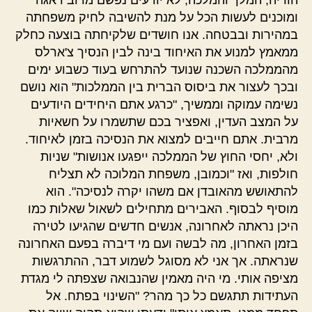
ומוכנים לעשות הכל על מנת להשיבה לחיק משפחתה
במהירות ובבטחה. אנו חושדים שלקיחתה בוצעה כחלק
ממאמץ למנוע את האיחוד בינה לבין הנסיך צ'ארלס
מהממלכה השכנה שנועד להתרחש בעוד כשבוע ימים
ובכך לעצור את ביסוס הברית בין הממלכות" הוא נושם
נשימה עמוקה וממשיך, "כרגע אתם היחידים היודעים
על המצב העדין, ואפציר בכם שתשמרו על חשאיות
מרבית. אתם חייבים למצוא את הנסיכה בזמן לאיחוד.
ולא, יחסי החוץ של הממלכה ייפגעו אנושות" שניות
חולפות, ואז "וכמובן, משפחת המלוכה לא תצליח
להתאושש מהאובדן אם משהו יקרה לנסיכה". הוא
מוסיף לבסוף. האבירים מתחילים לשאול שאלות כמו
היכן נראתה לאחרונה, אנשים חדשים שהגיעו לטירה
בזמן האחרון, מה לבשה ועם מי דיברה בפעם האחרונה
שנראתה. אך אני לא מסוגל לשמוע דבר, ההתרגשות
מציפה אותי. מי היה מאמין שהנבואה שצפתה לי מגדת
העתידות תתגשם כל כך מהר? "השינוי בפתח. אל