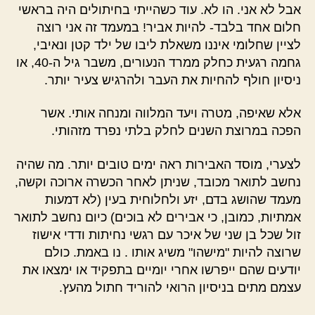
אבל לא אני. הו לא. עוד כשהייתי בחיתולים היה בראשי
חלום אחד בלבד- להיות אביר! במעמד זה אני רוצה
לציין שחלומי איננו משאלת ליבו של ילד קטן ונאיבי,
גחמה רגעית כחלק ממרד הנעורים, משבר גיל ה-40, או
ניסיון חולף להחיות את העבר ולהרגיש צעיר יותר.
אלא שאיפה, מטרה ויעד המלווה ומנחה אותי. אשר
הפכה במרוצת השנים לחלק בלתי נפרד מזהותי.
לצערי, מוסד האבירות ראה ימים טובים יותר. מה שהיה
נחשב לתואר מכובד, שניתן לאחר הכשרה ארוכה וקשה,
מעמד שהושג בדם, יזע ולחלוחית בעין (לא דמעות
אמתיות, כמובן, כי אבירים לא בוכים) כיום נחשב לתואר
זול שכל בן שני של איכר עם רגשי נחיתות ודדי אישוז
שרוצה להיות "מישהו" משיג אותו . נו באמת. כולם
יודעים שהם ייפרשו אחרי יומיים בתפקיד או ימצאו את
עצמם מתים בניסיון הרואי להוריד חתול מהעץ.