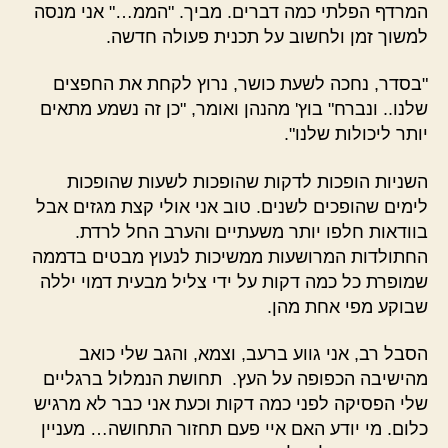
המרדף הפלתי כמה דברים. מביך. "הממ…" אני מנסה
למשוך זמן ולחשוב על תכנית פעולה חדשה.
"בסדר, נחכה לשעת כושר, נרוץ לקחת את החפצים
שלנו.. ונברח" בוץ' מהנהן ואומר, "כן זה נשמע מתאים
יותר ליכולות שלנו".
השניות הופכות לדקות שהופכות לשעות שהופכות
לימים שהופכים לשנים. טוב אני אולי קצת מגזים אבל
בוודאות חלפו יותר משעתיים והערב החל לרדת.
החתולדות המרושעות ממשיכות לנעוץ מבטים בדממה
שמופרת כל כמה דקות על ידי צליל מבעית דמוי יללה
שבוקע מפי אחת מהן.
הסבל רב, אני גווע ברעב, וצמא, והגב שלי כואב
מהישיבה הכפופה על העץ. תחושת הנמלול ברגליים
שלי הפסיקה לפני כמה דקות וכעת אני כבר לא מרגיש
כלום. מי יודע האם איי פעם תחזור התחושה… מעניין