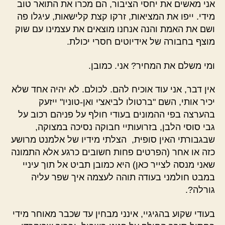
אני מאשים את יחסי הציבור, הם מכרו את התואר טוב
מידי. ייפו את המציאות, זרקו קצת קלישאות, עיגלו פה
ושם את האמת והנה אנחנו מוצאים את עצמינו עם שוק
מוצף בחבורה של אידיוטים חסרי יכולת.
ומי משלם את המחיר? אני. כמובן.
אין דבר, אני עוד אוכיח להם. לכולם. לא יהיה אחד שלא
יכיר אותי, השם "ברטולו לביאצ'י ואן-טוניו" ייזעק
בהערצה בפי ההמונים בעודי חולף על פניהם רכוב על
גבי סוסי הלבן, בזרועותיי חבוקה נסיכה במצוקה,
שבגבורתי האין סופית, הצלתי מידיו של אלמנט מרושע
כזה או אחר (הפרטים פחות חשובים כרגע אלא התמונה
שאני מנסה לצייר כאן) היא כמובן תביט אל תוך עיניי
במבט חולמני בעודה תוהה לעצמה איך שפר עליה
גורלה?.
בעודי שקוע בהגיגיי, אינני מבחין עד שכבר מאוחר מידי