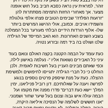
חליפה בצבע סגול חציל ונשען על מקל הליכה ירוק
זוהר, למראית עין נראה כסבא חביב בעל חוש אופנה
מצער. אך מאחורי החזות התמימה מסתתרות להן
"זרועות הפלדה" שבימים הטובים פצחו אלפי גולגולת
והשמידו אויבים. וכמובן, אולי ההישג המרשים ביותר
שלו- אלוף הורדות הידיים הבלתי מעורער בכל הממלכה
בשבע השנים האחרונות. הוא האב המייסד של הגילדה
שלנו ושולט בה ביד רמה ובזרוע נטויה.
כעת עומד על הבמה הקטנה בקצה האולם ונואם בעוד
עיני כל האבירים נשואות אליו "- נעלמה באישון לילה,
וכפי שאתם מבינים העניין בעל חשיבות לאומית. ולכן
הוחלט כי כל חברי הגילדה יתגייסו לחיפושים ולמשימת
ההצלה. כעת על מנת שיספק פרטים נוספים בנוגע
לפרשה ויענה על שאלותיכם. דון רוביל פניליאנו, ימין
המלך יישא כעת דברים" פדרו מפנה את מקומו ועל
הבמה עולה איש גבוה וצנום בעל שיער שחור ושמנוני.
"אנו חוששים לשלומה של הנסיכה איליאה היקרה,
הוריה, המלך והמלכה, לא יודעים נפשם מרוב דאגה