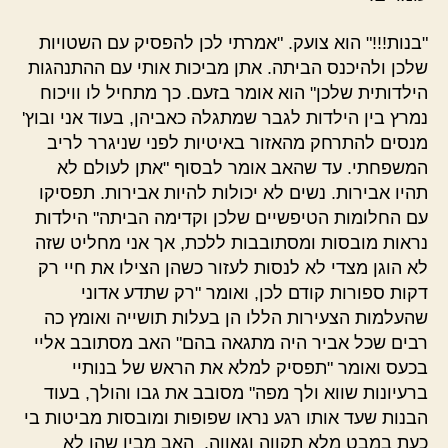
"בנות!!!" הוא צועק. "אמרתי לכן להפסיק עם השטויות
שלכן ולהיכנס הביתה. אתן מביכות אותי עם ההתנהגות
הילדותית שלכן" הוא אומר בזעם. כך מתחיל לו וויכוח
נמרץ בין הילדות לגבר שמתגלה כאביהן, בעוד אני ובוץ'
מנסים להתרחק מהאזור באיטיות לפני שניגרר לריב
המשפחתי. עד שהאב אומר לבסוף "אתן לעולם לא
תהיו אבירות. נשים לא יכולות להיות אבירות. תפסיקו
עם החלומות הטיפשיים שלכן וקדימה הביתה" הילדות
נראות מובסות ומסתובבות ללכת, אך אני מחליט שזה
לא הוגן מצדי לא לנסות לעזור כשהן הצילו את חיי רק
דקות ספורות קודם לכן, ואומר "רק שתדע אדוני
שהעלמות הצעירות הללו הן בעלות תושייה ואומץ כה
רבים שכל אביר היה מתגאה בהם" האב מסתובב אליי
בכעס ואומר "תפסיק למלא את הראש של בנותיי
ברעיונות שווא ולך מפה" מסובב את גבו והולך, בעוד
הבנות שעד אותו רגע נראו שפופות ומובסות מביטות בי
כעת במבט מלא תקווה וגאווה. האב מבין שהן לא