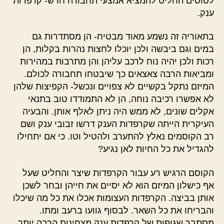
לסוסים החליט להמציא אמצעי תחבורה חדש- קרפדות
ענק.
בתאוריה זה נשמע מאוד מבטיח- הן מסתדרות גם
במים וגם ביבשה ולכן יוכלו לחצות נהרות בקלות, הן
רכות ולכן יהיה נוח לרכב עליהן והן מתרבות במהירות
ומביאות הרבה צאצאים כך שיבטחו תחבורה לכולם.
המיזם נתקל בקשיים לא צפויים ונכשל- הקפיצות שלהן
לא אפשרו רכיבה נוחה, הן לא התמודדו טוב בתנאי
אקלים שונים, לא ממש היה ניתן לאלף אותן. והבעיה
העיקרית הייתה שקרפדות הענק דרשו זבובי ענק ושם
רב הקוסמים נאלץ להתערב ולהטיל וטו. כי אם יתחילו
להגדיל את כל החיות לאן נגיע?
הקוסם הרגיש רע עבור הקרפדות שיצר והחליט שעל
אף כישלון המיזם הוא לא יסיים את חייהן ובחר לשכן
אותן בביצה. הקרפדות העצומות אכלו את כל מה שיכלו
והבריחו את כל השאר. לבסוף גוועו ברעב ומתו.
מסתבר שגופות של קרפדות ענק מצחינות הרבה יותר