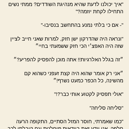
"איך יכולנו לדעת שהיא מנהיגת השודדים? ממתי נשים
התחילו לקחת יוזמה?"
"- אם כי בלתי נמנע בהתחשב בנסיבו-"
"ונראה היה שהדרקון ישן חזק, למרות שאני חייב לציין
שזה היה האפצ׳י הכי חזק ששמעתי בחיי״
״זה בגלל האלרגיות!! אתה מוכן להפסיק להפריע?״
״אני רק אומר שהוא היה קצת זעפני כשהוא קם
מהשינה, כל הכפר כמעט נשרף!״
"אולי תפסיק לקטוע אותי כבר?!"
"סליחה סליחה"
"כמו שאמרתי, חוסר המזל הסתיים, התקופה הרעה
חלפה, אני יודע זאת בוודאות מוחלטת וגם קיבלתי לכך