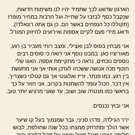
הארגון שדואג לכך שתמיד יהיו לנו משימות חדשות,
שנקבל כסף לבזבז על שתייה ועל חרבות במחיר מופרז
(תקוללו כל הנפחים באשר הם, כן גם אתה רונאלד!),
ודואג מידי פעם לקיים אספות ואירועים לחיזוק המורל.
אני מבחין בסוס לבן ואצילי, ומצב רוחי מעכיר בן רגע,
מאוריציו כאן. במבט נוסף אני רואה כי סוסים רבים
נוספים נוכחים, נראה כי מתקיימת אספה. האגו שלי
חוטף מכה אנושה ששכחו לעדכן אותי אך אני מתעשת
בין רגע. כמו פנתר, זריז ואלגנטי אך גם קטלני כשצריך.
אין דבר. הכול עומד להשתנות בקרוב. אני חוזר על כך
בראשי כמו מנטרה שוב ושוב, עד שאני מרגיש יותר טוב.
אני ובוץ' נכנסים.
יו"ר הגילדה, פדרו סניני, גבר שמנמוך בעל קו שיער
אשר הולך ומתרחק ממצחו בכל שנה שחולפת, לבוש