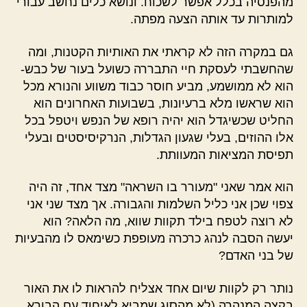
מהפנסיה בכלל אפשר לשכוח. ונושא כלים נחשב עבורי
למותרות עד אותה הצעה מפתה.
גם במקרה הזה לא קראתי את האותיות הקטנות, ומה
שהחשבתי לעסקת חיי התבררה כשועל בעור של כבש-
הוא לא ממושמע, מביע חוסר כבוד משווע והנורא מכל
הוא שראשו מלא ברעיונות, בשבועות האחרונים הוא
החליט שכשיגדל הוא יהיה רופא של הנפש ויטפל בכל
אלו ההוזים, בעלי שגעון הגדלות, הנרקיסיסטים ובעלי
תפיסת המציאות המעוותת.
הוא אמר שאני "מעורר בו השראה" מצד אחד, זה היה
צפוי שכן אני כליל השלמות והגבורה. אך מצד שני אני
לא רוצה לטפח בילד תקוות שווא, מה הלאה? הוא
יעשה הסבה לנהג כרכרה מעופפת כשימאס לו מהבעיות
של בני האדם?
נותר רק לקוות שיום אחד אצליח להראות לו את האור
בקצה המנהרה (לא מהסוג שמביא לאיחוד עם הבורא,