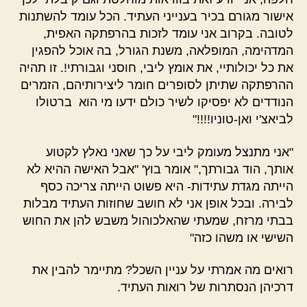
אישור מגורם בכיר בענייני העתיד. הכל עומד להשתנות
לטובה. בקרוב אני עומד לזכות בהרפתקה האפית,
המדהימה, המופלאה, משנת הגורל, בה אוכל להפגין
את כל יכולותיי, את אומץ ליבי, חוסני וגבורתי!. זו תהיה
ההרפתקה שתיתן לסופרים חומר ליצירותיהם, הזמרים
הנודדים לא יפסיקו לשיר כולם ידעו מי הוא ברטולו
לביאצ'י ואן-טוניו!!!!"
"אני מתנצל מעומק ליבי על כך שאני נאלץ לקטוע
אותך, הוד גבורתך," אומר בוץ' "אבל האישה ההיא לא
הייתה מגדת עתידות- היא פשוט הייתה צריכה כסף
לבירה. ובכל אופן אני לא חושב שחוזות העתיד מבלות
בבתי מרזח, שמעתי שהאלכוהול משבש להן את החוש
השישי או משהו כזה"
רואים מה אמרתי על עניין השכל? מתיימר להבין את
דרכיהן הנסתרות של רואות העתיד.