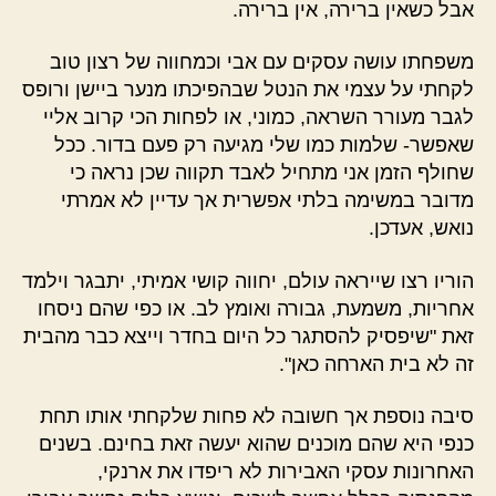
אבל כשאין ברירה, אין ברירה.
משפחתו עושה עסקים עם אבי וכמחווה של רצון טוב
לקחתי על עצמי את הנטל שבהפיכתו מנער ביישן ורופס
לגבר מעורר השראה, כמוני, או לפחות הכי קרוב אליי
שאפשר- שלמות כמו שלי מגיעה רק פעם בדור. ככל
שחולף הזמן אני מתחיל לאבד תקווה שכן נראה כי
מדובר במשימה בלתי אפשרית אך עדיין לא אמרתי
נואש, אעדכן.
הוריו רצו שייראה עולם, יחווה קושי אמיתי, יתבגר וילמד
אחריות, משמעת, גבורה ואומץ לב. או כפי שהם ניסחו
זאת "שיפסיק להסתגר כל היום בחדר וייצא כבר מהבית
זה לא בית הארחה כאן".
סיבה נוספת אך חשובה לא פחות שלקחתי אותו תחת
כנפי היא שהם מוכנים שהוא יעשה זאת בחינם. בשנים
האחרונות עסקי האבירות לא ריפדו את ארנקי,