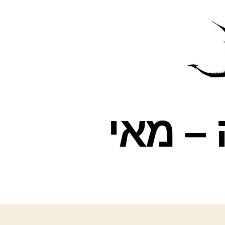
פרס
עינת
ה – מאי