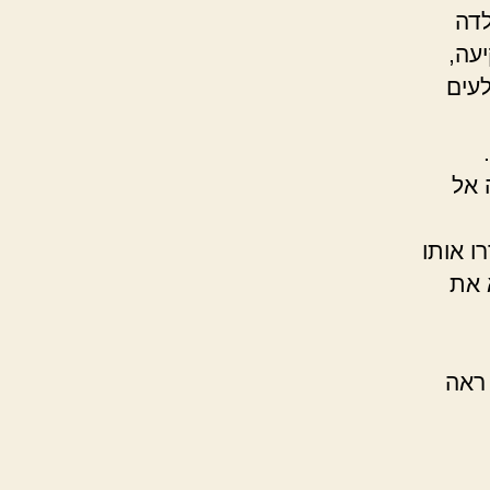
לדה
עה,
לעים
 אל
ו אותו
 את
 ראה