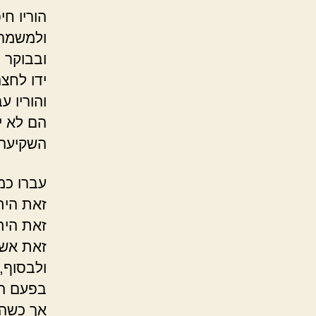
הוריו ח
ולמשמר 
ובבוקר 
ידו לחצ
והוריו 
הם לא יכ
השקיעה
עברו כמ
זאת הית
זאת הית
זאת אש
ולבסוף,
בפעם הא
אך כשהג