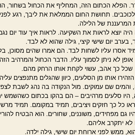
 הפלא הכתום הזה, המחליף את הכחול בשחור, הו
לכוכבים. תחושת החום הממלאת את ליבך, רגע לפני
 המרעננת של הלילה.
היה יוצא לראות את השקיעה. לראות איך עוד יום נגמר
, בערב יום שישי קיצי, גילה שהוא לא לבד.
מיד אסרו עליו לשחות לבד. הם אמרו שהים מסוכן, בלת
אופן לא ניתן לסמוך עליו. הדבר הכחול והמרהיב הזה,
 שכל כך אהב, עשוי לקחת אותו הרחק מהם.
הזהירו אותו מן הסלעים, כיוון שהגלים מתנפצים עליה
 והמים שם עמוקים. מול הנקודה בה נהג לשבת לצפו
 היו סלעים מרהיבים – הם בהקו בכתום כשהשמש יר
ראו כל כך חזקים ויציבים, תמיד במקומם. תמיד מרשי
יו גם מפחידים, משוננים, שחורים. הוא הבטיח להוריו
לא יתקרב אליהם.
וא, ממש לפני ארוחת יום שישי, גילה ילדה.