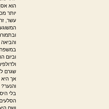
הוא אסף
יותר מכ
עשר, זה
המשוגע 
ובתמורה
והביאה 
במשפחת
ולדולפי
שגרם לפ
אך היא 
והנער? 
בלי היס
הסלעים,
ושם היא