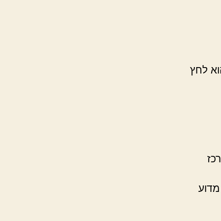
וא לחץ
כז
מדוע