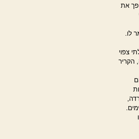
פך את
 לו.
י צפוי
 הקריר
ם
ת
דה,
מים.