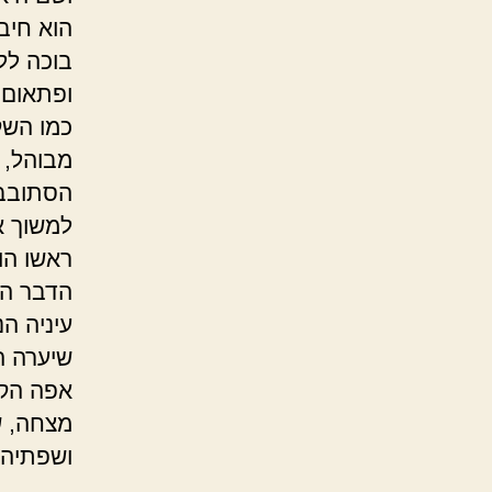
הוא חיבק
בוכה לל
ופתאום,
כמו השק
מבוהל, 
הסתובב 
למשוך א
ראשו הו
הדבר הא
עיניה ה
שיערה ה
אפה הקט
מצחה, ש
ושפתיה,