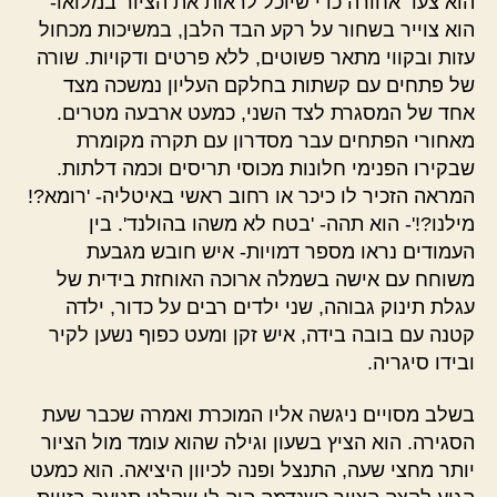
הוא צעד אחורה כדי שיוכל לראות את הציור במלואו-
הוא צוייר בשחור על רקע הבד הלבן, במשיכות מכחול
עזות ובקווי מתאר פשוטים, ללא פרטים ודקויות. שורה
של פתחים עם קשתות בחלקם העליון נמשכה מצד
אחד של המסגרת לצד השני, כמעט ארבעה מטרים.
מאחורי הפתחים עבר מסדרון עם תקרה מקומרת
שבקירו הפנימי חלונות מכוסי תריסים וכמה דלתות.
המראה הזכיר לו כיכר או רחוב ראשי באיטליה- 'רומא?!
מילנו?!'- הוא תהה- 'בטח לא משהו בהולנד'. בין
העמודים נראו מספר דמויות- איש חובש מגבעת
משוחח עם אישה בשמלה ארוכה האוחזת בידית של
עגלת תינוק גבוהה, שני ילדים רבים על כדור, ילדה
קטנה עם בובה בידה, איש זקן ומעט כפוף נשען לקיר
ובידו סיגריה.
בשלב מסויים ניגשה אליו המוכרת ואמרה שכבר שעת
הסגירה. הוא הציץ בשעון וגילה שהוא עומד מול הציור
יותר מחצי שעה, התנצל ופנה לכיוון היציאה. הוא כמעט