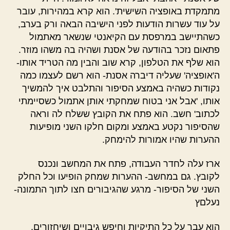
מתמקדת באופציה השישית'. הוא קרא במהירות, עובר
על עוד עשרות הודעות לפני הישיבה הבאה ורק בערב,
כשהתיישב במרפסת עם הקיאנטי שנשאר מאתמול
פתאום נזכר בהודעה של אסנת ושהיה בה משהו מוזר.
הוא שלף את הטלפון, קרא שוב והבין מה הטריד אותו-
ה'אופציה' שעליה דיברה אסנת- הוא רשם לעצמו כמה
נקודות כשהיה באמצע הסיפור והתלבט איך להמשיך
אותו, 'אבל אני בטוח שמחקתי אותן אתמול כשסיימתי
לכתוב' חשב. הוא פתח את הקובץ ששלח לה וראה
שהסיפור נקטע באמצע ומקום חלקו השני מופיעות
ההערות שהיו אמורות להימחק.
ארז עלה לחדר העבודה, פתח את המחשב ונכנס
לקובץ. גם במחשב- ההערות שמחק הופיעו וכל החלק
השני של הסיפור- מרגע שהגיבורים חצו לתוך התמונה-
נעלםץ
הוא עבר על כל התיקיות וחיפש גיבויים ושיחזורים.