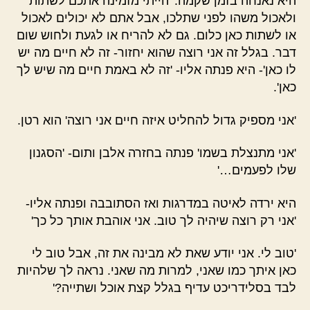
היא נאנחה בזמן שקמה. 'הייתי מזמינה אתכם לשתות
ולאכול משהו לפני שתלכו, אבל אתם לא יכולים לאכול
או לשתות כאן כלום. גם לא להריח או לגעת ולחוש שום
דבר. בגלל זה אני רוצה שהוא יחזור- זה לא חיים מה יש
לו כאן'- היא פנתה אליו- 'זה לא באמת חיים מה שיש לך
כאן'.
'אני מספיק גדול להחליט איזה חיים אני רוצה' הוא רטן.
'אני מתנצלת בשמו' פנתה בחזרה אלבן ותום- 'הסגנון
שלו לפעמים…'
היא ירדה לאיטה במדרגות ואז הסתובבה ופנתה אליו-
'אני רק רוצה שיהיה לך טוב. אני אוהבת אותך כל כך'
'טוב לי. אני יודע שאת לא מבינה את זה, אבל טוב לי
כאן איתך כמו שאני, למרות מה שאני. נראה לך שלהיות
לבד בסלידריכט עדיף בגלל קצת אוכל ושתייה?'