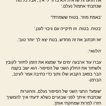
את ההערות שראית ולא ברור לי איך, אבל כל מה
שכתבתי אתמול נעלם.'
'באמת מוזר. בטוח ששמרת?'
'בטוח. בטוח. וזו תיקייה עם גיבוי לענן.'
'אז תכתוב את זה מחדש, בטח יצא לך יותר טוב'.
'הלוואי'.
עברו עוד ארבעה ימים עד שמצא את הזמן לחזור לקובץ
ולשחזר את החלק השני של הסיפור- הוא ישב בקצה
הבר בפאב הקבוע שלו ותוך כדי כתיבה אמר לעינב,
הברמן-
'שומע? החצי השני של הסיפור נעלם, וההערות
שכתבתי איתך לפני שבועיים כשלא ידעתי איך להמשיך
חזרו למרות שמחקתי אותן'.