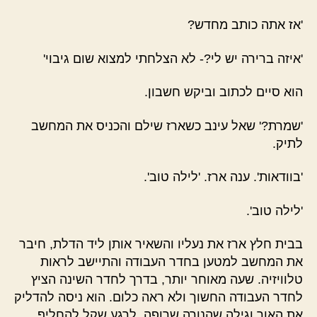
'אז אתה כותב מחדש?
'איזה ברירה יש לי?- לא הצלחתי למצוא שום גיבוי'
הוא סיים לכתוב וביקש חשבון.
'שמרת?' שאל עינב כשארז שילם והכניס את המחשב
לתיק.
'בוודאות'. ענה ארז. 'לילה טוב'.
'לילה טוב'.
בבית חלץ ארז את נעליו והשאיר אותן ליד הדלת, חיבר
את המחשב למטען בחדר העבודה והתיישב לראות
טלוויזיה. שעה מאוחר יותר, בדרך לחדר השינה הציץ
לחדר העבודה החשוך ולא ראה כלום. הוא ניסה להדליק
את האור וגילה שהנורה שרופה. לרגע שקל להחליף