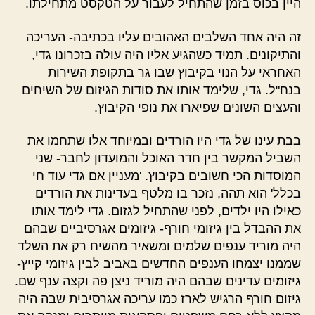
היין בכוס בזמן שהתחיל לעבור על הטקסט מתחילתו.
זה היה אחד השלבים האהובים עליו בכתיבה- העריכה
והתיקונים. תמיד כשהגיע אליו היה עולה בזכרונו גדי,
האחראי על הנוי בקיבוץ שבו גר בתקופת השירות
בנח"ל. גדי, שלימד אותו את סודות הגיזום של השיחים
והעצים השונים שפיארו את נופי הקיבוץ.
בבת עינו של גדי היו הורדים ובמיוחד אלו שתחמו את
השביל המקשר בין חדר האוכל והמועדון לחבר- שני
המוסדות הכי חשובים בקיבוץ. 'מעניין אם גדי עוד חי
בכלל' הוא תהה, נזכר בו מלטף בעדינות את הורדים
כאילו היו ילדים, לפני שהתחיל לגזום. גדי לימד אותו
את ההבדל בין גיזומי חורף- גיזומים אגרסיביים שבהם
היה מוריד ענפים שלמים ומשאיר מהשיח רק את השלד
שממנו יצמחו הענפים החדשים באביב לבין גיזומי קייץ-
גיזומים עדינים שבהם היה מוריד ניצן פה וקצה ענף שם.
גיזום חורף הרגיש לארז כמו עריכה אגרסיבית שבה היה