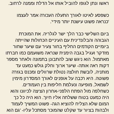
ראשו ונתן לגופו להוביל אותו אל הדלת וממנה לרחוב.
כשפסע לאיטו לאורך התעלה העכורה אמר לעצמו
'כנראה פשוט עישנת יותר מידי'.
ביום השלישי כבר הלך ישר לגלריה. את המוכרת
הגבוהה והבלונדינית עם העיניים הכחולות שהייתה
ביומיים הקודמים החליף בחור צעיר עם שיער שחור
מזדקר ועגיל בגבה הימנית שנראה משועמם כמו חברתו
מאתמול. הוא ניגש שוב להתבונן בתמונה ולאחר מספר
דקות ראה אותה- שיער ארוך וחלק גולש כמעט עד
מותניה, לובשת חולצה נטולת שרוולים ומכנס בגזרה
פשוטה. היא רכבה על אופנים לאורך המסדרון מימין
לשמאל, מופיעה ונעלמת חליפות בין העמודים.
כשחלפה מול הפתח הלפני-אחרון הציצה לכיוונו והוא
היה כמעט בטוח ששלחה אליו חיוך. הוא היה כל כך
המום שלא הצליח להוציא הגה- פשוט המשיך לעמוד
ולבהות בציור עד שקלט שהמוכר מסתכל עליו- 'גם הוא