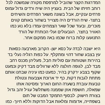
המדרגות הקצר שהוביל למרפסת מקורה שנמשכה לכל
רוחב חזיתו של הבית. בעציץ היה שיח ורדים גדול עמוס
פרחים ענקיים, אבל בשונה משאר הפרחים והשיחים
בחצר- שיח הורדים היה מצוייר בשחור באותם קווים
מוכרים, ובעוד שכל שאר הצמחים עמדו בלא נוע כמו
האוויר בחצר, הגבעולים ועלי הכותרת של הורד
התנועעו קלות ברוח שכמו באה ממקום אחר.
היא ישבה לבדה על כסא ישן- הקרוב מארבעה כסאות
עץ בצבע שחור דהוי ומתקלף. על כפות רגליה נעלי בד
בהירות ושטוחות עם סוליות חבל, מעליהן מכנס רחב
מבד לבן, לגופה חולצה ללא שרוולים מבד דקיק וכמעט
שקוף בצבע ירקרק בהיר, כמעט כמו עיניה שבחנו אותם
מתחת לגבות דקות, כף יד ארוכת אצבעות ונטולת
טבעות עוברת בשערה החום הארוך ומסיטה אותו
שמאלה, חושפת אוזן שממנה משתלשל עגיל זהב גדול
בצורת חישוק. לבסוף התמקד המבט של תום
בשפתייה, אדומות ומלאות אבל הדוקות וללא חיוך- כמו