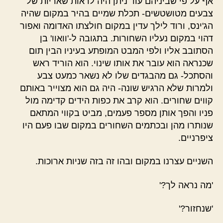
אף על פי שביניהם עוד ניתן היה לראות שאריות של
צבעים מטושטשים- תכלת שמיים בהיר במקום שהיה
הג'ינס, ורוד לילך עדין במקום חולצתו האדומה ואפור
דהוי במקום נעליו השחורות. בתגובה ל-'וואוו' בן
הסתובב אליו ולפי המבט המופתע בעיניו הבין תום
שכנראה הוא עובר את אותו שינוי. הוא הוריד ראש
והסתכל- גם מהבגדים שלו לא נשאר כמעט צבע
ולמרות שלא הרגיש שונה- היה גם הוא מצוייר באותם
קווים שחורים. הוא קרב את כפות הידים קדימה מול
פניו והפך אותן מספר פעמים, מביט בקווי המתאם
שנותרו מהן ובכתמים השחורים במקום שבו פעם היו
ציפרניים.
השניים עצרנו במקום ובהו זה בזה שניות ארוכות.
'מה נראה לך?'
'שנחזור?'