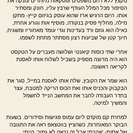
מקצץ ללא רחם משפטים ופסקאות מיותרים ומנקה את
הסיפור מכל המלל העודף שרבץ עליו, חונק ומסתיר
אותו. היום הרגיש ארז שהוא עוסק בגיזום קייץ- מתקן
מילה, מחליף פסיק בנקודה, מוסיף אות וגורע אחרת,
כאילו הוא גוזם ורד בעדינות וגדי עומד מאחוריו ומשגיח,
חיוך קטן של שביעות רצון מסתתר מתחת לשפמו.
אחרי שתי כוסות קיאנטי ושלושה מעברים על הטקסט
הוא היה מרוצה מספיק בשביל לשלוח אותו לאסנת
לקריאה ראשונה.
הוא שמר את הקובץ, שלח אותו לאסנת במייל, סגר את
הבקבוק והכניס אותו ואת הכוס הריקה למטבח, עצר
בחדר העבודה לחבר את המחשב הנייד לחשמל
והמשיך למיטה.
למחרת קם מוקדם ליום עמוס פגישות וסידורים. בשעות
הבוקר המאוחרות, כשהציץ בווטצאפ ראה את התגובה
של אסנת- 'אהבתי אבל זה נראה לא גמור. הייתי