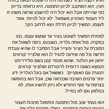
הגיע לקצה הציור כשנדמה היה לו שקלט תנועה בזווית
העין. הוא הסתובב לכיוון התמונה. היא נראתה בדיוק
כפי שהייתה אבל הוא יכול היה להישבע שראה משהו זז
ליד העמוד האחרון משמאל. 'לא יכול להיות', אמר
לעצמו, המשיך לכיוון הדלת ויצא לרחוב הקר.
למחרת המשיך לשוטט בעיר עד שמצא עצמו, כמו
במקרה, מול אותה גלריה. כשנכנס, ניסה לשאול את
המוכרת על הציור והצייר אבל הסתבר לו שהיא עובדת
חדשה וכל מה שידעה להגיד לו הוא שלצייר קוראים
יוהאן ואן הולטר, שהוא מכפר קטן בשם סלידריחט
הנמצא כשעה דרומית לרוטרדם ושלציור קוראים
'הנערה עם האופניים'. כששאל אם בעל הגלריה ידע
יותר פרטים השיבה שכנראה שכן, אבל הוא בחופשה
בצרפת עד סוף החודש ולא ניתן להשיג אותו, לא
בטלפון וגם לא במייל.
הוא נעמד שוב מול התמונה והתפעל מהכוח העצור
בקווים הגסים והחזקים. בשלב מסויים קלט את