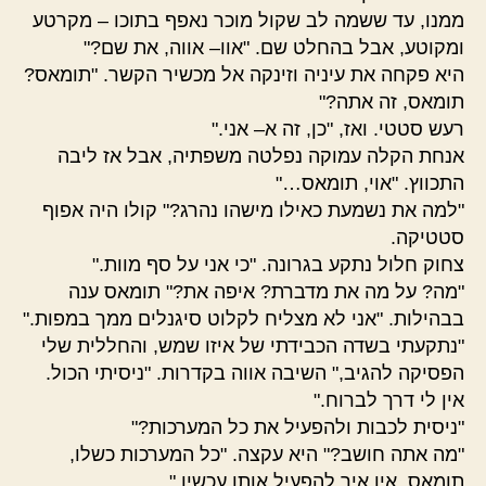
ממנו, עד ששמה לב שקול מוכר נאפף בתוכו – מקרטע
ומקוטע, אבל בהחלט שם. "אוו– אווה, את שם?"
היא פקחה את עיניה וזינקה אל מכשיר הקשר. "תומאס?
תומאס, זה אתה?"
רעש סטטי. ואז, "כן, זה א– אני."
אנחת הקלה עמוקה נפלטה משפתיה, אבל אז ליבה
התכווץ. "אוי, תומאס…"
"למה את נשמעת כאילו מישהו נהרג?" קולו היה אפוף
סטטיקה.
צחוק חלול נתקע בגרונה. "כי אני על סף מוות."
"מה? על מה את מדברת? איפה את?" תומאס ענה
בבהילות. "אני לא מצליח לקלוט סיגנלים ממך במפות."
"נתקעתי בשדה הכבידתי של איזו שמש, והחללית שלי
הפסיקה להגיב," השיבה אווה בקדרות. "ניסיתי הכול.
אין לי דרך לברוח."
"ניסית לכבות ולהפעיל את כל המערכות?"
"מה אתה חושב?" היא עקצה. "כל המערכות כשלו,
תומאס. אין איך להפעיל אותן עכשיו."