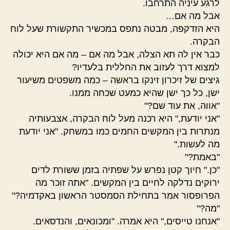
לרגע עיניה התרחבו.
אבל מה אם…
היא הזדקפה, מבטה נתפס במכשיר התקשורת שעל לוח
הבקרה.
כבר אין לה תא הצלה, אבל מה אם – מה אם היא יכולה
למצוא דרך לעזוב את החללית בלעדיו?
גיצים של זיכרון זינקו בראשה – כמה משפטים משיעור
ישן, כל כך ישן שהיא כמעט שכחה ממנו.
"אווה, את עוד שם?"
"אני יודעת," היא רכנה מעל לוח הבקרה, אצבעותיה
מנתרות בין המקשים החמים כמו במשחק. "אני יודעת
מה לעשות."
"באמת?"
"כן." חיוך קטן נפרש על שפתיה בזמן ששורת לדים
ירוקים נדלקה לחיים בין המקשים. "אתה זוכר מה
הפרופסור אמר בתחילת הסמסטר הראשון באקדמיה?"
"מה?"
"אנחנו טייסים," היא אמרה. "ומכונאים, והנדסאים.