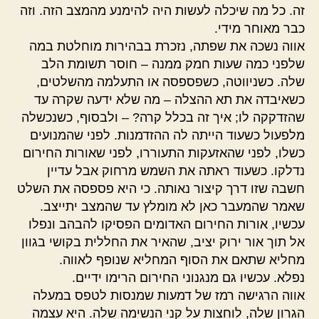
זה. כל מה שיכלה לעשות היה להימנע מהמצב הזה. וזה
כבר מאוחר מידי.
אווה נשכה את שפתה, נזכרת בבהירות מוחלטת במה
שלפני כמה שעות חמק ממנה – חוסר תשומת הלב
שלה. כשניווטה, כשפספסה או התעלמה מהשלטים,
כשאיבדה את תא ההצלה – מה שלא ידעה שקרה עד
שהזדקקה לו; איך זה בכלל קרה? – ולבסוף, כשנכשלה
מלפעול כשעוד הייתה לה ההזדמנות. לפני שהמנועים
כשלו, לפני שהאזעקות התעוררו, לפני שאורות החירום
נדלקו. כשעוד ראתה את השמש מרחוק אבל עדיין
חשבה שזו דרך קיצור נאותה. כי היא פספסה את השלט
שאמר שהמעבר כאן לא מומלץ עד שהמצב יתייצב.
עכשיו, אורות החירום האדומים הפסיקו להבהב ונפלו
אל תוך אור ירוק יציב, שהאיר את החללית בקושי בגוון
מחליא שתאם את הסוף המחליא שנופף לאווה.
נפלא. עכשיו גם מנגנוני החירום הרימו ידיים.
אווה הרגישה רמז של דמעות שמנסות לטפס במעלה
הגרון שלה, לוחצות על קני הנשימה שלה. היא עצמה