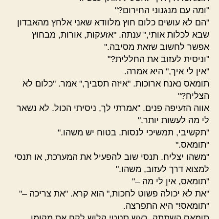
"ומה עם מנגנוני החירום?"
"הם לא עושים כלום חוץ מלוודא שאני אלחץ מהאבדון
שבא לכלות אותי," ענתה. "אזעקות, אורות, מבחוץ
אפשר לחשוב שזאת מסיבה."
"וניסית לעזוב את החללית?"
"אין לי איך," היא אמרה.
תומאס נאנח ארוכות. "איזה תסביך," אמר. "כלום לא
הצליח?"
אווה הזעיפה פנים. "אמרתי לך, ניסיתי הכול. לא נשאר
לי מה לעשות יותר."
"תקשיבי, תמשיכי לנסות. בטוח יש משהו."
"תומאס."
"משהו יצליח. תנסי שוב להפעיל את המערכת, או תנסי
למצוא דרך לעזוב, משהו."
"תומאס, אין לי מה –"
"את לא יכולה פשוט לחכות," הוא קרא. "את צריכה –"
"תומאס!" היא התפרצה.
תומאס השתתק. רעש סטטי קלוש לקח את מקומו,