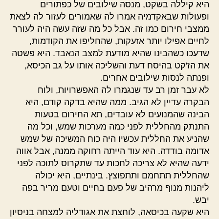
היא קיללה בשקט, מנסה שילובים של כפתורים
ופעולות שבאקדמיה אמרו לה שאמורים לעזור לה לצאת
ממצבי חירום כמו זה. אבל כל מה שזה עשה היה לעורר
לחיים אפילו יותר אזעקות, שהחליפו את הקודמות,
שדעכו כשהבינו שהיא מודעת למצב הנאבד. היא פשטה
את הז'קט בהיסח דעת והשליכה אותו על גב הכיסא,
ופנתה לנסות שילובים אחרים.
לא עבר זמן רב עד שנגמרו לה האפשרויות, ולוח
הבקרה עדיין לא הגיב. ממה שהיא בדקה קודם, היא
הבינה שהמנועים לא עובדים, תא החירום בטעות
התנתק מהחללית לפני כמה מערכות שמש, וכל מה
שהניע את החללית עכשיו היה כוח המשיכה של שמש
אדומה בודדה. היא עוד הייתה רחוקה ממנה, אבל אווה
ידעה שהיא לא צריכה לחכות עד שתקרוס לתוכה לפני
שהחללית תתחמם ותתפוצץ. בינתיים, היא יכולה
ליהנות מנוף מרהיב של פעם בחיים וטעם מריר בפה
יבש.
היא שקעה בכיסאה, לוחצת את אגודליה למצחה בניסיון