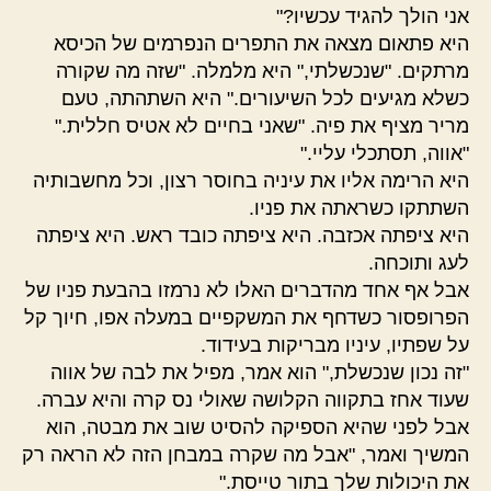
אני הולך להגיד עכשיו?"
היא פתאום מצאה את התפרים הנפרמים של הכיסא
מרתקים. "שנכשלתי," היא מלמלה. "שזה מה שקורה
כשלא מגיעים לכל השיעורים." היא השתהתה, טעם
מריר מציף את פיה. "שאני בחיים לא אטיס חללית."
"אווה, תסתכלי עליי."
היא הרימה אליו את עיניה בחוסר רצון, וכל מחשבותיה
השתתקו כשראתה את פניו.
היא ציפתה אכזבה. היא ציפתה כובד ראש. היא ציפתה
לעג ותוכחה.
אבל אף אחד מהדברים האלו לא נרמזו בהבעת פניו של
הפרופסור כשדחף את המשקפיים במעלה אפו, חיוך קל
על שפתיו, עיניו מבריקות בעידוד.
"זה נכון שנכשלת," הוא אמר, מפיל את לבה של אווה
שעוד אחז בתקווה הקלושה שאולי נס קרה והיא עברה.
אבל לפני שהיא הספיקה להסיט שוב את מבטה, הוא
המשיך ואמר, "אבל מה שקרה במבחן הזה לא הראה רק
את היכולות שלך בתור טייסת."