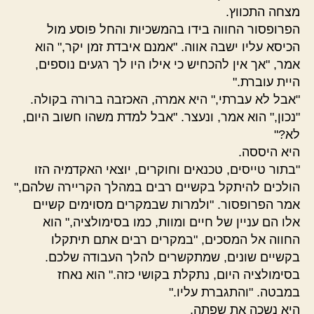
מצחה התכווץ.
הפרופסור החווה בידו בהמשכיות והחל פוסע מול
הכיסא עליו ישבה אווה. "אמנם איבדת זמן יקר," הוא
אמר, "אך אין להכחיש כי אילו היו לך רגעים נוספים,
היית עוברת."
"אבל לא עברתי," היא אמרה, האכזבה ברורה בקולה.
"נכון," הוא אמר, ונעצר. "אבל למדת משהו חשוב היום,
לא?"
היא היססה.
"בתור טייסים, טכנאים וחוקרים, יוצאי האקדמיה הזו
הולכים להיתקל בקשיים רבים במהלך הקריירה שלהם,"
אמר הפרופסור. "ולמרות שבמקרים מסוימים קשיים
אלו הם עניין של חיים ומוות, כמו בסימולציה," הוא
החווה אל המסכים, "במקרים רבים אתם תיתקלו
בקשיים שונים, שמתקשרים להלך העבודה שלכם.
בסימולציה היום, נתקלת בקושי כזה." הוא נאחז
במבטה. "והתגברת עליו."
היא נשכה את שפתה.