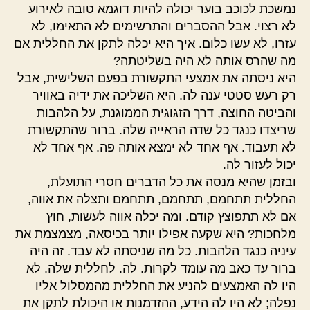
נמשכת לכוכב בוער יכולה להיות דוגמא טובה לאירוע
לא רצוי. אבל ההסברים והתרשימים לא התאימו, לא
עזרו, לא עשו כלום. איך היא יכלה לתקן את החללית אם
מה שהרס אותה לא היה בשליטתה?
היא ניסתה את אמצעי התקשורת בפעם השלישית, אבל
רק רעש סטטי ענה לה. היא השליכה את ידיה באוויר
והביטה החוצה, דרך הזגוגית הממוגנת, על הלהבות
שריצדו כנגד כל שדה הראייה שלה. ברור שהתקשורת
לא תעבוד. אף אחד לא ימצא אותה פה. אף אחד לא
יכול לעזור לה.
ובזמן שהיא מנסה את כל הדברים חסרי התועלת,
החללית תתחמם, תתחמם, תתחמם ותצלה את אווה,
אם לא תתפוצץ קודם. ומה יכלה אווה לעשות, חוץ
מלחכות? היא שקעה אפילו יותר בכיסאה, מצמצמת את
עיניה כנגד הלהבות. כל מה שניסתה לא עבד. זה היה
ברור עד כאב מה עומד לקרות. לה. לחללית שלה. לא
היו לה האמצעים להניע את החללית מהמסלול אליו
נפלה; לא היו לה הידע, ההזדמנות או היכולת לתקן את