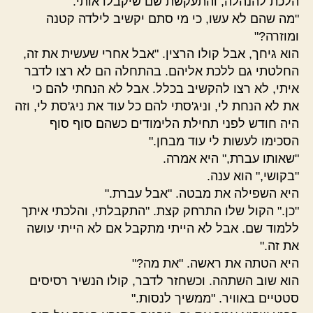
הלכת להנהלה, והתעקשת שם שיקבלו אותי."
"מה שהם לא עשו, כי מי סתם יקשיב לילדה קטנה
ומוזרה?"
הוא גיחך, אבל קולו הרצין. "אבל אחרי שעשית את זה,
החלטתי גם ללכת אליהם. בהתחלה הם לא רצו לדבר
איתי, לא רצו להקשיב בכלל. אבל לא הנחתי להם כי
את לא הנחת לי, וניג'סתי להם כל עוד את ניג'סת לי, וזה
היה חודש לפני תחילת הלימודים כשהם סוף סוף
הסכימו לעשות לי עוד מבחן."
"שאותו עברת," היא אמרה.
"בקושי," הוא ענה.
היא השפילה את מבטה. "אבל עברת."
"כן." הקול שלו התרחק קצת. "התקבלתי, והלכתי איתך
ללמוד שם. אבל לא הייתי מתקבל אם לא הייתי עושה
את זה."
היא הטתה את ראשה. "את מה?"
הוא שוב השתהה. וכשחזר לדבר, קולו הנשיר רסיסים
סטטיים באוויר. "ממשיך לנסות."