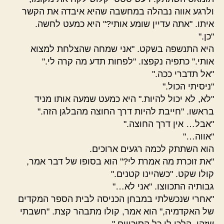
ולרגע אווה נבהלה במחשבה שהיא איבדה את הקשר
איתו. "אתה עדיין שומע אותי?" היא כמעט לחשה.
"כן."
היא התנשפה בשקט. "אני שמחה שהצלחת למצוא
אותי." כתפיה נקפצו. "לפחות תדע מה קרה לי."
"אל תדברי ככה."
"ניסיתי הכול."
"לא, לא יכול להיות." היא כמעט שמעה אותו מניד
בראשו. "חייבת להיות דרך החוצה מהבלגן הזה."
"אבל… אין דרך החוצה."
"אווה…"
הוא השתתק לכמה רגעים ארוכים.
"את זוכרת מה אמרת לי?" הוא בסופו של דבר אמר,
קולו שקט. "כשהיינו קטנים."
גבותיה התכווצו. "אני לא…"
"אחרי שנכשלתי במבחן הכניסה לבית הספר המקדים
של האקדמיה," הוא אמר, קולו מתבהר קצת. "חשבתי