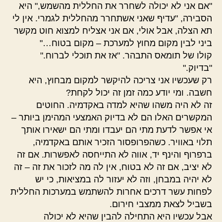
"אם אני לא יכולה לשחרר את החללית מהשמש," היא
הסבירה, "עדיף שאני אשתחרר מהחללית לגמרי. אין לי
תא הצלה, אבל אולי, אם אני אצליח למצוא חוט מקשר
ביני לבין מקום מחוץ למערכת – מקום בטוח…"
קולו של תומאס התבהר. "אז את תוכלי לברוח."
"בדיוק."
רק שעכשיו אני צריכה להיקשר למקום מבחוץ, היא
חשבה. ומי יודע כמה זמן זה יכול לקחת?
זה לא היה משהו שהיא למדה באקדמיה. החוטים
המקשרים האלו הם לא בדיוק האמצעי המהימן ביותר –
אי אפשר לדעת מתי הם יעבדו ומתי הם ישאירו אותך
תלוי באוויר. כשהפרופסור הזכיר אותם באקדמיה,
ברפרוף והינף יד, אווה לא התייחסה לאפשרות. אם זה
לא יציב, אם זה לא בטוח, אין לה מה לזכור את זה – זה
לא יהיה במבחן, וזה לא יעזור לה במציאות, כי יש
לפחות עשר דרכים אחרות להשתמש במערכות החללית
בשביל לצאת ממצבי חירום.
אבל עכשיו היא התחילה להבין שהיא לא יכולה