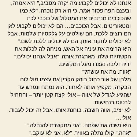
אנחנו לא יכולים לקבוע מה יקרה מסביב," היא אמרה,
ובעצם הפרופסור אמר, כי היא רק נזכרה. "לא כמו
שהכוכבים מנתבים את המסלול של כוכבי לכת
ומטאוריטים. אבל הכוכבים… הם לא יכולים לקבוע לאן
הם רוצים ללכת. הם שולטים על גלקסיות שלמות, אבל
לא יכולים לחקור אותן. הם לא יכולים ללכת לשם."
היא הרימה את עיניה אל האש, מניחה לה לכלות את
הקשתיות שלה. מאתגרת אותה. "אבל אנחנו יכולים."
ידיה וליבה נעצרו מעל המקשים.
"אווה, מה את עושה?"
מלבן של אור כחול בוהק הקרין את עצמו מול לוח
הבקרה, מקפיץ אותה לאחור. הוא נמתח ונפרש עד
שהגיע לגודל של אווה – אולי קצת קטן יותר – והתחיל
לרטוט בנחישות.
לא יציב, אווה חשבה, בוחנת אותו. אבל זה יכול לעבוד.
אולי…
היא נשכה את שפתה. "אני מתקשרת להנהלה."
"אהה." קולו נתלה באוויר. "לא, אני לא עוקב."