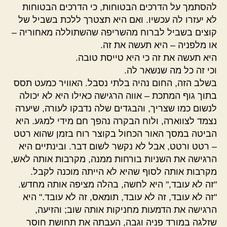
להסתמך על הדרכים הבטוחות, כי הדרכים הבטוחות
לא יעזרו לה עכשיו. ואם היא תצטרך ללכת בשביל של
קוצים בשביל לברוח מהשריפה שהשתוללה מאחוריה –
או מלפניה – היא תעשה את זה.
היא תעשה את זה כי היא טייסת טובה.
וכי זה כל מה שנשאר לה.
בשלב הזה, החום נהיה בלתי נסבל. האוויר כמעט תסס
בתוך גוף המתכת – אווה הרגישה כאילו היא לא יכולה
לנשום כמו שצריך, והבגדים שלה נדבקו לעורה, שיערה
נצמד לצווארה, ולוח הבקרה נהפך חם מידי למגע. היא
הביטה במסך האור הכחול בקוצר רוח בזמן שהוא רטט
– רטט ורטט, אבל לא נקשר לשום דבר. ובינתיים היא
הרגישה את השניות בורחות ממנה, מקרבות אותה לאש,
מקרבות אותה לסוף שהיא לא הייתה מוכנה לקבל.
"זה לא עובד," היא לחשה, בהלה מציפה אותה מחדש.
"זה לא עובד, זה לא עובד, תומאס, זה לא עובד." היא
הרגישה את הדמעות מחניקות אותה שוב; והזיעה,
שזלגה במורד פניה וגבה, העבתה את תחושת חוסר