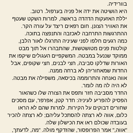
בוורידיה.
היא הושיטה את ידה אל פניה בערפול. רטוב.
יללת האזעקות הדהדה בראשה, למרות השקט שעטף
את האוויר הצונן. חום רפאים ריצד על עורה הקר.
ההתרגשות התרחבה לאכזבה והתנפצה בתוכה.
כמה רגעים חלפו לפני שעיניה התרגלו לאור הלבן,
קולטות פנים מטושטשות, שהתבהרו אל תוך מבט
ממוקד שננעל במבטה. המשקפיים העגולים שיקפו את
האורות שדלקו סביבה, חצי לבנים, חצי שקופים, אבל
החדות שמאחוריהן לא ברחה ממנה.
אווה נאנחה והתרוממה בכיסאה, משפילה את מבטה.
לא היה לה מה לומר.
החדר מסביבה חזר ותפס את הצורה שלו כשהאור
הפסיק להפריע לעיניה: חדר קטן, אפרפר, עם מסכים
שחורים דבוקים על הקירות. למרות שהם לא הראו
כלום, אווה לא רצתה להסתכל עליהם; לא רצתה להכיר
בעובדה שכולם ראו את הכישלון שלה.
"אווה," אמר הפרופסור, שהזדקף מולה. "מה, לדעתך,