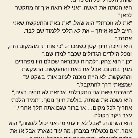
שזהו, הלכו לי כל הסיכויים."
היא הטתה את ראשה. "אני לא רואה איך זה מתקשר
לכאן."
"את לא זוכרת?" הוא שאל. "את באת והתעקשת שאני
חייב לבוא איתך – את לא תלכי ללמוד שם לבד,
אמרת."
היא חייכה חיוך קטן כשנזכרה. "כי פחדתי מהמקום הזה,
ומכל הילדים הגדולים שכבר למדו שם."
"כן," הוא צחק. "למרות שכנראה שכולם היו מפחדים
ממך במקום. אבל את באת והתעקשת. התעקשת
והתעקשת. לא היית מוכנה לעזוב אותי בשקט עד
שמצאתי דרך להתקבל."
"חשבתי שאם אני התקבלתי, אז זאת לא תהיה בעיה,"
היא נשכה את שפתה, בולעת חיוך נוסף. "תמיד הלכתי
אחריך לכל מקום… אז ברור שגם אתה תלך אחריי."
עצב ניקר בקולה.
הוא השתהה. "אבל לא ידעתי מה אני יכול לעשות," הוא
אמר. "אם נכשלתי במבחן, מה עוד נשאר? אבל אז את