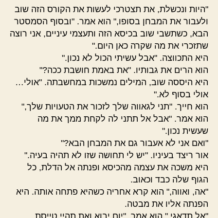
"היות ונכשלת, את תצטרכי לעשות את הקורס הזה שוב
ולעבור את המבחן בסופו," הוא אמר. "ובסוף הסמסטר
הבא, כשתשבי שוב בכיסא הזה ותעצמי עיניים, אני רוצה
שתזכרי את מה שקרה כאן היום."
היא התכווצה. "אבל עשיתי הכול לא נכון."
הוא הרים את גבותיו. "את באמת חושבת ככה?"
היא היססה שוב, המילים נמשכות במחשבתה. "אולי…
אולי בסוף לא."
הוא חייך. "תני לגאווה שלך לזכור את הטעויות שלך,"
הוא אמר. "אבל אל תתני לה לקחת ממך את מה
שעשית נכון."
"ואם אני לא אעבור גם את המבחן הבא?"
אור ריצד בעיניו. "יש לי תחושה שזו לא תהיה בעיה."
היא משכה את עצמה מהכיסא ופנתה אל הדלת, כל
הגוף שלה כבד וכאוב.
"אה, ואווה," הוא קרא אחריה כשהיא פתחה אותה. היא
הפנתה אליו את מבטה.
"אל תדאגי," הוא אמר. "יום יבוא ואת תהיי טייסת