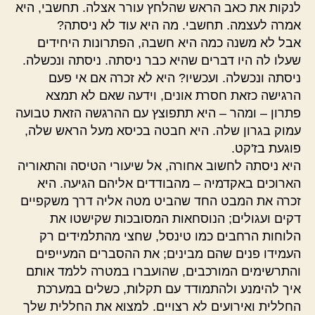
לנקות את כאב הראש שהלחץ עורר אצלה. תחשבי, היא
אמרה לעצמה. תחשבי. מה היא עוד לא ניסתה?
אבל לא משנה כמה היא חשבה, הפתרונות היחידים
שעלו לה היו דברים שהיא כבר ניסתה. ניסתה ונכשלה.
ניסתה ונכשלה. ועכשיו? היא לא זכרה אם אי פעם
הרגישה כזאת חסרת אונים, וידעה שאם לא תמצא
פתרון – ומהר – היא תתפוצץ עם ההרגשה הזאת טבועה
עמוק בגרון שלה. היא חבטה בכיסא מעל הראש שלה,
פוגעת בז'קט.
היא ניסתה לחשוב אחורה, אל שיעורי הטיסה והתאוריה
הארוכים באקדמיה – מהבודדים אליהם הגיעה. היא
זכרה את המבט החד שהביט מטה אליה דרך משקפיים
דקים ועגולים; הנוסחאות המסובכות שקישטו את
הלוחות הרחבים כמו טינסל, שחצי מהתלמידים רק
העמידו פנים שהם מבינים; את ההסברים המעייפים
והתרשימים המורכבים, שהועברו במטרה ללמד אותם
איך להימנע ולהתמודד עם תקלות, כשלים במערכת
החללית ואירועים לא רצויים. למצוא את החללית שלך