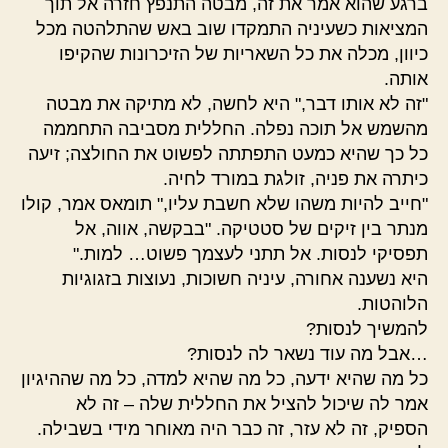
ברגע שהוא אמר את זה, מבטה התנפץ חזרה אל תוך
המציאות כשעיניה התמקדו שוב באש שהתלהטה מכל
כיוון, מכלה את כל השאריות של הזיכרונות שהקיפו
אותה.
"זה לא אותו דבר," היא לחשה, לא מתיקה את מבטה
מהשמש אל תוכה נפלה. החללית מסביבה התחממה
כל כך שהיא כמעט התפתתה לפשוט את החולצה; זיעה
כיתרה את פניה, זולגת במורד לחיה.
"חייב להיות משהו שלא חשבת עליו," תומאס אמר, קולו
מנתר בין זיקים של סטטיקה. "בבקשה, אווה, אל
תפסיקי לנסות. אל תתני לעצמך פשוט… למות."
היא נשענה אחורה, עיניה חשוכות, נעוצות בזגוגיות
הלוהטות.
להמשיך לנסות?
…אבל מה עוד נשאר לה לנסות?
כל מה שהיא ידעה, כל מה שהיא למדה, כל מה שההיגיון
אמר לה שיכול להציל את החללית שלה – זה לא
הספיק, זה לא עזר, זה כבר היה מאוחר מידי בשבילה.