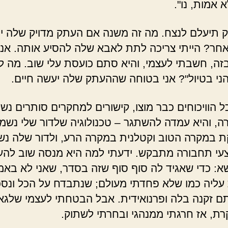
 אמות, נו".
תיעלם לנצח. מה זה משנה אם העתק מדויק שלה יו
חר? הייתי צריכה לתת לאבא שלה להסיע אותה. אני
זה, חשבתי לעצמי, והיא סתם כועסת עלי שוב. מה ל
ני בטיול"? אני בטוחה שההעתק שלה יעשה חיים.
הוויכוחים כבר מוצו, קישורים למחקרים סותרים נשל
רה, והיא עמדה להשתגר – טכנולוגיה שלדור שלי נשמ
 במקרה הטוב וקטלנית במקרה הרע, ולדור שלה נ
עי תחבורה מתבקש. ידעתי למה היא מנסה שוב להע
א: כדי שאגיד לה סוף סוף שזה בסדר, שאני לא בא
ליה כמו שלא פחדתי מעולם; שנתבדח על הכל ונס
ם זקנה בלה ופרנואידית. אבל הבטחתי לעצמי שלגאי
ת, אז חרגתי ממנהגי ובחרתי לשתוק.