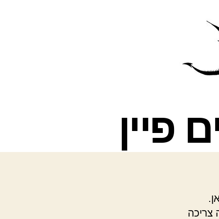
פרס
עינת
לכאן.
 צריכה