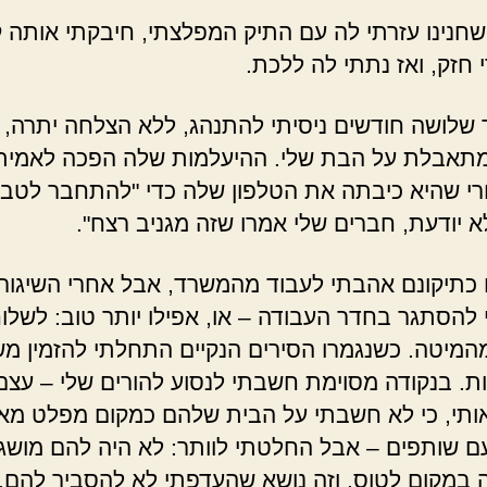
נינו עזרתי לה עם התיק המפלצתי, חיבקתי אותה 
 חזק, ואז נתתי לה ללכת.
ושה חודשים ניסיתי להתנהג, ללא הצלחה יתרה, כ
מתאבלת על הבת שלי. ההיעלמות שלה הפכה לאמית
רי שהיא כיבתה את הטלפון שלה כדי "להתחבר לטבע
א יודעת, חברים שלי אמרו שזה מגניב רצח".
תיקונם אהבתי לעבוד מהמשרד, אבל אחרי השיגור
להסתגר בחדר העבודה – או, אפילו יותר טוב: לשלו
מהמיטה. כשנגמרו הסירים הנקיים התחלתי להזמין מש
. בנקודה מסוימת חשבתי לנסוע להורים שלי – עצם 
ותי, כי לא חשבתי על הבית שלהם כמקום מפלט מא
ם שותפים – אבל החלטתי לוותר: לא היה להם מושג
במקום לטוס, וזה נושא שהעדפתי לא להסביר להם.