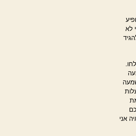
פיע
 לא
הגיד
חו.
עה
שמעה
לות
מת
כם
ה אני