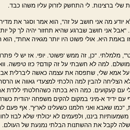
 שלי ברצינות. לי התחשק לזרוק עליו משהו כבד.
 יודע מה אני חושב על זה", הוא אמר וסגר את מדיח
"אבל אני חושב שברגע שהיא תחזור יהיה לך קל יות
 באמת היא. אולי פשוט היו יותר מגאיה אחת", הוא ה
, מלמלתי. "כן, זה ממש 'פשוט'. יופי. אז יש לי פתרון
מושלם. למה לא חשבתי על זה קודם? כזו טיפשה. וואו
ל אמא שלי, שתפסה את עצמה כאשה ליברלית אבל
א הצליחה להבין למה הלכתי למצעדי גאווה או הרסת
י עם קעקועים. כמה היא בכתה כשהחלטתי ללדת את
עם ידיד א-מיני במקום להקים משפחה יהודית כשרה
, "כמו שאבא ואני חלמנו כשעלינו לארץ". אף פעם לא
משמעותיות ביננו, ולפעמים לא יכולתי שלא לבוז לחו
שלה לקבל את ההשתנות הבלתי נמנעת של העולם. 