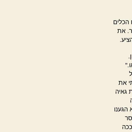
 הכלים
ר. את
ציע.
.
."
י את
 גאיה
 הגענו
סר
ככה