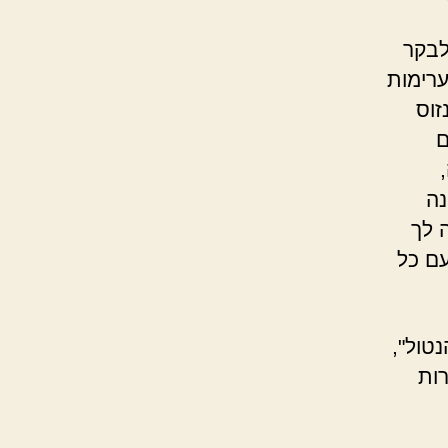
לבקר
ערימות
זוס
ם
נה
 לך
עם כל
טול",
ות