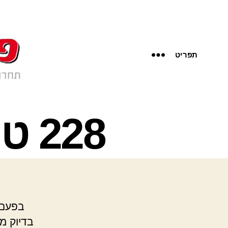
תפריט
228 טרמינל 4 – מרים פיין
בדיוק מ