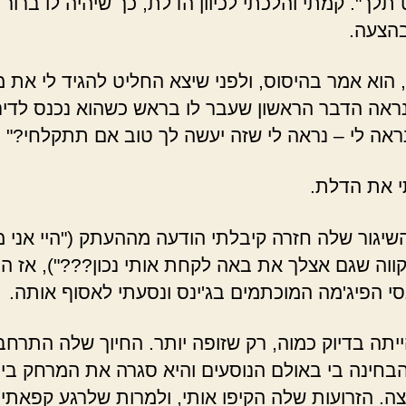
לך". קמתי והלכתי לכיוון הדלת, כך שיהיה לו ברור
הצעה.
, הוא אמר בהיסוס, ולפני שיצא החליט להגיד לי את 
ראה הדבר הראשון שעבר לו בראש כשהוא נכנס לדי
נראה לי – נראה לי שזה יעשה לך טוב אם תתקלחי?"
את הדלת.
יגור שלה חזרה קיבלתי הודעה מההעתק ("היי אני מ
ווה שגם אצלך את באה לקחת אותי נכון???"), אז ה
י הפיג'מה המוכתמים בג'ינס ונסעתי לאסוף אותה.
תה בדיוק כמוה, רק שזופה יותר. החיוך שלה התרחב
בחינה בי באולם הנוסעים והיא סגרה את המרחק בינ
צה. הזרועות שלה הקיפו אותי, ולמרות שלרגע קפאתי,