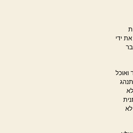
ת
את ידי
בר
ואוכל
תנהג
לא
נית
לא