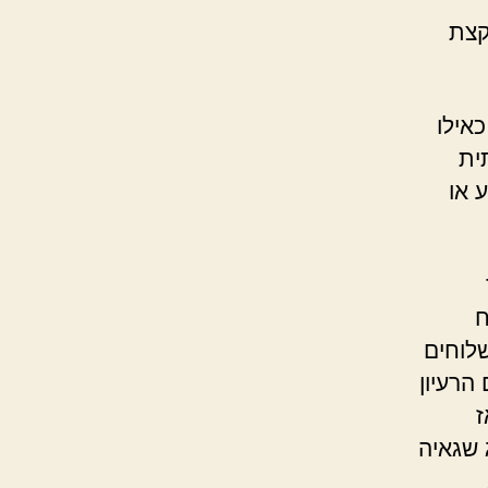
קצת
אילו
ית
 או
ח
לוחים
הרעיון
ז
 שגאיה