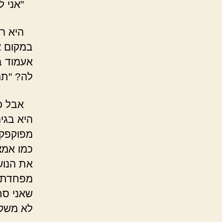
"אני לא
היא רק 
במקום א
אעמוד ב
לה? "תה
אבל כל 
היא בגי
מפוקפקת
כמו אמצ
את הנוש
מפחדת ע
שאני סת
לא משקר