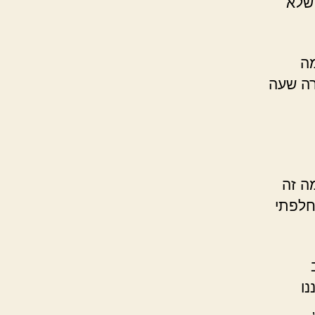
 שלא
מה
רה שעה
ה זה
חלפתי
נו