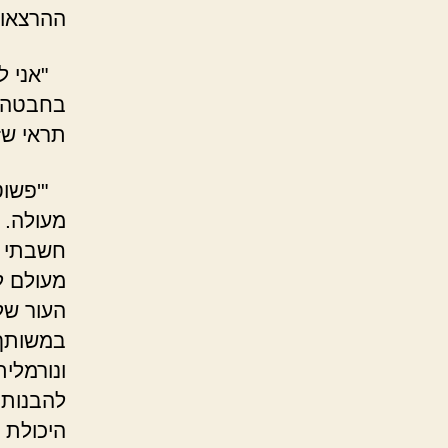
ההרצאות
"אני לא
בחבטה. 
תראי שזו
"'פשוט'"
מעולה. 
חשבתי ע
מעולם ל
העור של
במשותף 
ונורמלית
להבנות 
היכולת 