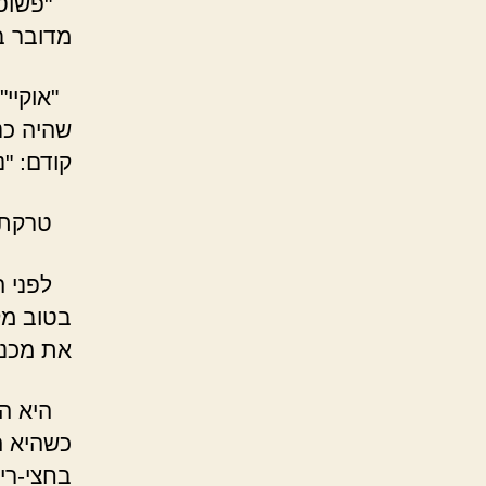
"פשוט ת
מדובר ב
"אוקיי"
שהיה כנ
קודם: "
טרקתי 
לפני הש
בטוב מק
את מכנס
היא היי
כשהיא ה
בחצי-רי