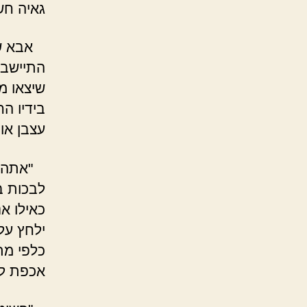
גאיה חש
אבא של 
התיישב,
שיצאו מ
בידיו ה
עצבן אות
"אתה לא
לבכות ב
כאילו א
ילחץ על
כלפי מת
אכפת לו