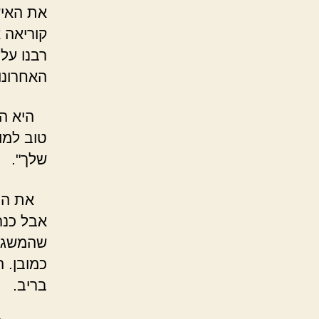
את האיש
קוריאה א
רבנו על
האחרונו
היא התח
שלך".
את הבוק
אבל כנר
שהמשגר 
כמובן. 
בריב.