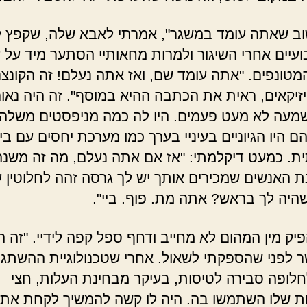
 שאתה עומד במשגר", אמרתי לאבא שלה, שקפץ 
ועיים אחרי השיגור ולמרות מחאותיי הסתער מיד על 
מטונפים. "אתה עומד שם, ואז אתה נעלם! זה הקונצנ
זיקאים, ראית את הכתבה ההיא במוסף". זה היה נאו
מעה לא מעט פעמים. היו לה כמה מניפסטים משלה,
הם היו הגיוניים בעיניי בערך כמו מערכת יחסים עם בי
ת. כמעט דיקלמתי: "אז אם אתה נעלם, מה זה משנה
 האנשים שמכירים אותך יש לך גרסה זהה לחלוטין 
היה לך בראש? אתה מת. פוף. ביי".
ק מין המהום לא מחייב ודחף ספל קפה לידיי. "זה הנ
ר לפני שהספקתי לשאול. אחרי שטכנולוגיית ההשתגר
לופה סבירה לטיסות, בעיקר מבחינת העלות, חצי
ת שלו השתמשו בה. היה לו קשה להמשיך לקחת את