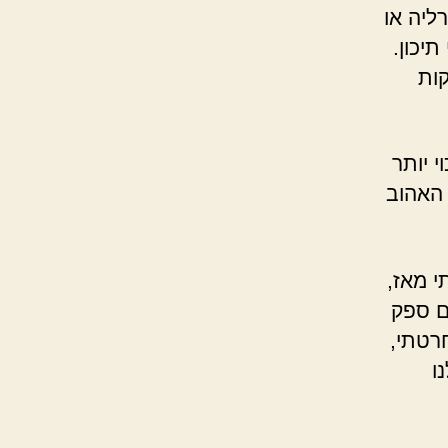
ליה או
יכון.
קות
 יותר
וב למות על אחד מהעגלות המעופפות שיוצאות מטרמינל 3 האהוב
 מאז,
ם ספק
רטתי,
ו