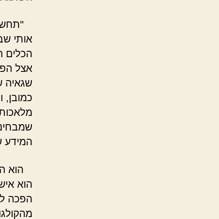
"תחשוב
אותי שב
הכלים ה
אצל הפי
שגאיה ש
כמובן, ו
מלאכותי
שמבחינת
המידע ש
הוא הפי
הוא איש
הפכה לח
מהקולגו