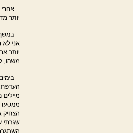
אחרי שח
יותר מדי
במשך של
אני לא 
יותר אח
משהו, ל
בימים כ
העדפתי 
מיילים 
ממסעדות
הצחיק א
שגרתי ע
השתגרה 