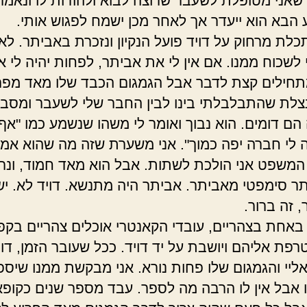
אני מטופלת לשעבר שרוצה לבוא ולהודות לו ונאמר 
הבא הוא ייעדר אך לאחר מכן ישמח לפגוש אותי.
כלת מרחוק על דויד פועל הנקיון ונזכרת באביתר. ל
לשכוח ממנו. אם אין לי את אביתר, לפחות יהיה לי את
תחילים קצת לדבר אבל הגמגום הכבד שלו מאד מפרי
צלת שהתבלבלתי בינו לבין החבר שלי לשעבר ומסביר
הם דומים. הוא נבוך ואומר לי משהו שנשמע כמו "אף
 לי חברה יפה כמוך". אני משערת שזה מה שהוא אמר
משפט אני הולכת לשתות. אבל הוא מאד חמוד, ונרא
ותר סימפטי מאביתר. אביתר היה מתנשא. דויד לא. י
 זה ברור.
 באחת בצהריים, עובדי הקאנטרי אוכלים צהריים בקפ
רפת אליהם ויושבת על יד דויד. ככל שעובר הזמן, דוי
ליי והגמגום שלו פחות נורא. אני מבקשת ממנו שיספ
 אבל אין לו הרבה מה לספר. עבד מספר שנים כקופא