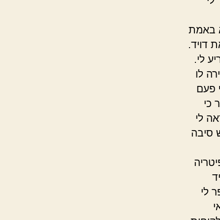
לי
א באמת
 דויד.
ע לי.
ה לו
 פעם
 כי
ה לי
ש סיבה
יטריה
ד
ר לי
י