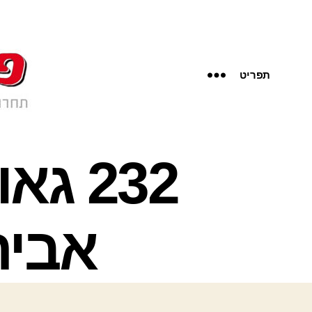
תפריט
232 ג
אבית