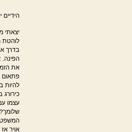
הידיים י
יצאתי מ
לוהטת מ
בדרך אק
הפינה. 
את הזמ
פתאום הו
להיות בח
כירורג 
עצמו עם
שלומך? 
המשפט. 
אויר אז