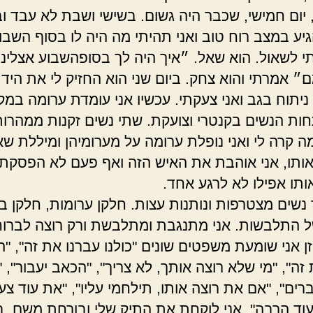
יום חמישי, שכבר היה גשום. בשישי ושבת לא עבד וב
גיע במצב רוח טוב ואני תהיתי מה היה לו בסוף השבו
י לשאול. הוא שאל. ״איך היה לך בסופהשבוע אצלינו
 אמרתי והוא צחק. ביום שני הוא החזיק לי את היד,
ניתוח בגב ואני צעקתי. עכשיו אני עומדת ערומה במ
ת הנשים בקנטרי וצועקת. שתי נשים זקנות ממהרות
ה קרה לי ואני נופלת ערומה על מערומיהן ומיללת שא
ותו, אני אוהבת את האיש הזה ואף פעם לא הפסקתי
ותו אפילו לא לרגע אחד.
ד נשים מצטרפות ונותנות עצות. חלקן ערומות, חלקן 
ל התלבשות. אני מתנגבת ומתלבשת ורק רוצה לברו
ן אני שומעת משפטים שונים "כולנו עברנו את זה", "ה
זה", "מי שלא רוצה אותך, לא צריך", "הכאב יעבור", "
ים", "אם את רוצה אותו, תילחמי עליו", "את עוד צעי
וד הרבה". אני לוקחת את התיק שלי ובורחת משם. ב