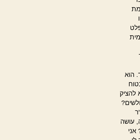
מת
פלט
מית
. הוא
טוח
 להציק
חלשים?
ר
, עושה
אני