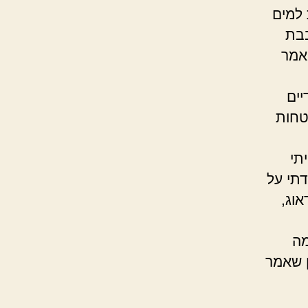
 למים
בבת
ואמר
יים
טחות
תי
דתי על
וג,
מה
ן שאמר