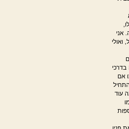
ו,
 אני
 ואולי
ם
בדרכי
ו אם
התחיל
ה עוד
ו
ספות
 פניו,