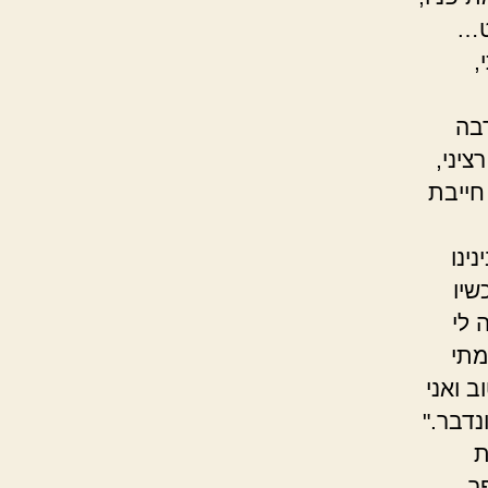
ט…
,
רבה
יני,
חייבת
ינו
שיו
 לי
מתי
ב ואני
נדבר."
ת
ר