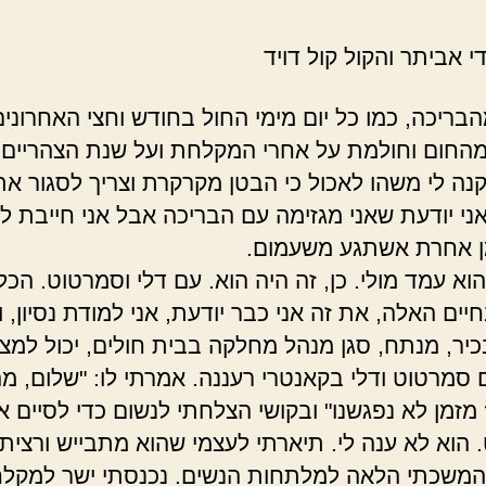
די אביתר והקול קול דויד
הבריכה, כמו כל יום מימי החול בחודש וחצי האחרונים
החום וחולמת על אחרי המקלחת ועל שנת הצהריים ב
נה לי משהו לאכול כי הבטן מקרקרת וצריך לסגור את
אני יודעת שאני מגזימה עם הבריכה אבל אני חייבת ל
ן אחרת אשתגע משעמום.
א עמד מולי. כן, זה היה הוא. עם דלי וסמרטוט. הכל 
יים האלה, את זה אני כבר יודעת, אני למודת נסיון, ו
בכיר, מנתח, סגן מנהל מחלקה בבית חולים, יכול למצ
 סמרטוט ודלי בקאנטרי רעננה. אמרתי לו: "שלום, מ
מזמן לא נפגשנו" ובקושי הצלחתי לנשום כדי לסיים א
הוא לא ענה לי. תיארתי לעצמי שהוא מתבייש ורצית
 המשכתי הלאה למלתחות הנשים. נכנסתי ישר למקל