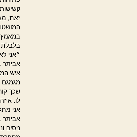
קשישות 
זאת, מצמ
המושטות
במאמץ ר
בלבלת״
״אני לא
אביתר ב
איש המוד
מגמגם כ
שכך קור
לו. איז
אני מתק
אביתר ב
ניסים ו