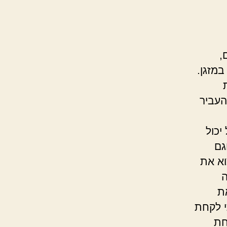
,
מזגן.
העביר
יכול
גם
וא את
ה
ת
י לקחת
חת