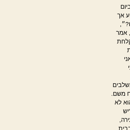
יום
ע אך
?״,
 אמר
קלחת
ני
בשלבים
ח משם.
וא לא
יש
רה,
בית