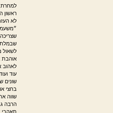
למחרת, 
ראשון ה
לא העזת
״משעמם״
שצריכה 
שבמלתחו
לשאול מ
אוהבת א
לאהוב א
עוד ועו
שונים ש
בחצי אוז
שווה את 
הרבה גבר
תאהבי ע