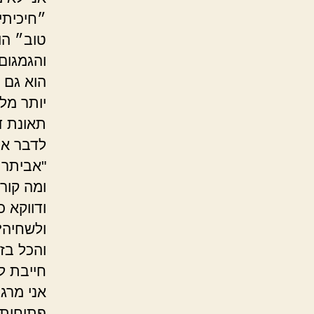
״חיכיתי
טוב״ הו
והגמגום 
הוא גם 
יותר מל
תאונת ד
לדבר אי
"אביתר 
ומה קורה
ודווקא 
ולשחיה?
והכל בזכ
חייבת ל
אני מרגי
פתוחות ו