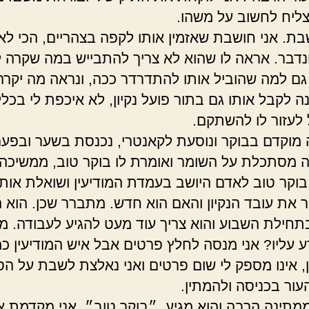
ליח לחשוב על משהו.
שבת. אני חושבת שאזמין אותו לקפה בצהריים, הכי לא
ונדבר. אראה לו שהוא לא צריך להתבייש במה שקרה ל
גם למה שהוביל אותו להתדרדר ככה, ונראה מה יקרה.
ה לקבל אותו גם בתור פועל נקיון, לא איכפת לי בכלל,
 לעזור לו להשתקם.
 מוקדם בבוקר ונוסעת לקאנטרי, נכנסת בשער ובפע
 מסתכלת על השומר ואומרת לו בוקר טוב, ממשיכה 
בוקר טוב לאדם היושב בעמדת המודיעין ושואלת אות
ר את עובד הנקיון והאם הוא חדש. מתברר שכן. הוא 
תחילת השבוע והוא צריך עוד מעט להגיע לעבודה. מ
ע עליו? אני מנסה לחלץ פרטים אבל איש המודיעין כמ
ן, אינו מספק לי שום פרטים ואני נאלצת לשבת על ה
עור בכניסה ולהמתין.
ממתינה הרבה והוא מגיע. ״בוקר טוב״, אני מקדמת את