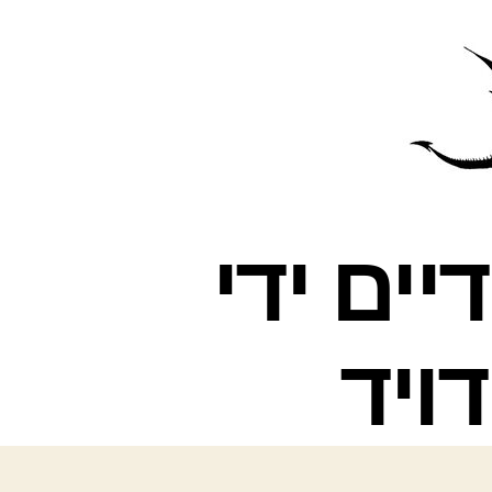
פרס
עינת
דיים ידי
ויד