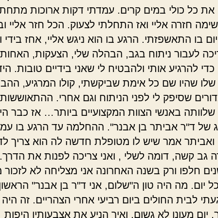
את כל כולי במים קרים. עמדתי דקות ארוכות מתחת
ימה חזרה אליי ואז התחלתי לצעוק. הכל חזר אליי ו
ם בו התאשפזתי. הרגע בו הוא ניגש אליי, אחז בידי 
יכה לעבור ניתוח בגב, הבהלה שלי, הצעקות, האחות
די להרגיע אותי ולהבטיח לי שאני בידיים טובות. היד
שלו שהיו שם כל אימת שביקשתי, קולו המרגיע, ההב
דורים שסיפק לי לפני הניתוח וגם אחרי. ההתאוששות
שלוותה באנשי הצוות המקצועיים ביותר… אז כבר היי
ג של ד"ר אביתר בן אבנר". ההחלמה עד הרגע בו עמ
 ואביתר אמר שיש לו מטופלת חדשה לה הוא צריך לדא
 גב קשה, דומה לשלי , ואני צריכה לפנות את הדרך.
ים חלפו ורק בשנה האחרונה אני מצליחה לא לזכור 
ל יום. מה היה טון ה"שלום, אני ד"ר בן אבנר" הראשו
עתי לבית החולים ביום רביעי אחרי הצהריים. זה היה
יום מעונן לא גשום. ואיך הניע את אצבעותיו היפות