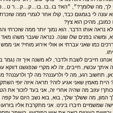
 לך, מה שלומך?״, ״הא? בו..בו..בו…ק…ק…ר ט…
א עונה לי בגמגום כבד, קולו אחר לגמרי ממה שזכרתי
כמובן, מהיכן הוא צץ?
לא נראה אותו הדבר. הוא נמוך יותר ממה שזכרתי וה
א, ומשהו בפנים שלו שונה. כנראה שעבר משהו מאד רצ
רכים כמו שאני עברתי או אולי אירוע מוחי? אני ממש 
תו.
אנחנו חייבים לשבת ולדבר, לא משנה איך זה נגמר בינ
 איתך עכשיו, חייבים, זה לא מקרי שנפגשנו דווקא עכ
כאן, תחשוב רגע, מה לי ולרעננה? מה לך ולרעננה? מה
 היית מאמין שאני אגיע לזה? תראה איזה יופי השתק
ותך! עזוב מה שהיה אחרי זה, אני בעד לזכור את הטו
ך המון, מה ששלך שלך, בוא, בוא נשב היום על קפה ו
שה שמשמיים חיברו בינינו. אני מתקרבת אליו בזרועו
בזוויות העיניים רואה את איש המודיעין, השומר ומספ