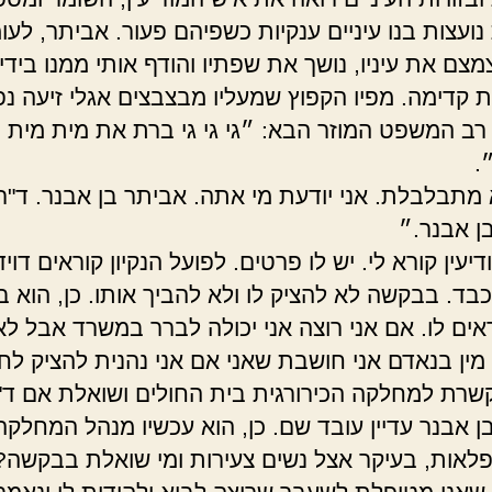
נועצות בנו עיניים ענקיות כשפיהם פעור. אביתר, לעו
צם את עיניו, נושך את שפתיו והודף אותי ממנו בידיו
 קדימה. מפיו הקפוץ שמעליו מבצבצים אגלי זיעה נ
ב המשפט המוזר הבא: ״גי גי גי ברת את מית מית 
.
 מתבלבלת. אני יודעת מי אתה. אביתר בן אבנר. ד"ר
ן אבנר.״
יעין קורא לי. יש לו פרטים. לפועל הנקיון קוראים דויד
בד. בבקשה לא להציק לו ולא להביך אותו. כן, הוא ב
אים לו. אם אני רוצה אני יכולה לברר במשרד אבל לא
ה מין בנאדם אני חושבת שאני אם אני נהנית להציק ל
שרת למחלקה הכירורגית בית החולים ושואלת אם ד"
ן אבנר עדיין עובד שם. כן, הוא עכשיו מנהל המחלקה
נפלאות, בעיקר אצל נשים צעירות ומי שואלת בבקשה? 