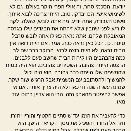
יודעת. הסכמי סחר. זה אולי הפרי היקר בעולם. גם לא
לשימוש אישי. הם יבדקו. טוב. הייתי צריכה לבוא איתך.
פשוט העבודה, אתה יודע. מה אתה לובש, שאלה. לקח
לו רגע לפני שהבין שלא זיהתה את הבגדים שלו בגרסה
המאובקת שלהם. אתה נראה כאילו אתה לובש סרבל
טיסה. כן. הכל כאן נראה ככה. אמר. אם היית רואה איך
הבית נראה, לא היית רוצה לבוא. הבוקר כבר שם לב
כמה צהבהבים היו קירות הבית שחשב פעם ללבָנים.
הרצפה הייתה צהובה. השטיחים צהובים. הוא היה בטוח
שהנשימה שלו הייתה כבר צהובה. הוא היה יכול
להמשיך ולהסתובב עם הנשמית אבל הרגיש שזה שקר.
שמונה עשרה שנה חי כאן ולא היה צריך אותה. אם אי
אפשר להיפטר מהאבק הזה, הרי הוא עדיין בתוכו עוד
מאז.
כדי להעביר את הזמן עד שיסתיים הקטיף והוריו יחזרו,
חזר אל החדר והפעיל את מסך הקריאה הישן. הוא
הבהב מעט לפני שנדלק, אבל בסוף נדלק. התראות