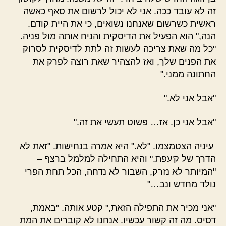
זה לא עובד ככה. אני לא יכול לרשום את סאף כאשה
ראשית כשרשום שאנחנו נשואים, כי את היית קודם.
הנה," הוא הפעיל את הדיסקית והניח אותה מול פניה.
"כל מה שאת צריכה לעשות זה לתת לדיסקית לסרוק
את הפנים שלך, ואז להצהיר שאת רוצה לפרק את
החתונה ממני."
"אבל אני לא."
"אבל אני כן. אז… פשוט תעשי את זה."
עיניה הצטמצמו. "לא." היא אמרה בנחישות. "זאת לא
הדרך של ק'עפת." והיא התחילה למלמל ברצף –
"המיותר לא נזרק, השבור לא נדחה, הכל תחת הפרי
נולד מחדש ונב…"
"אני מכיר את התפילה הזאת," קטע אותה. "באמת,
דסיס. מה זה קשור עכשיו. אנחנו לא קוברים את המת