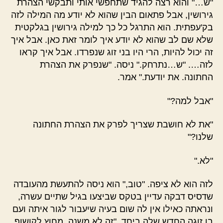
"ש…" והוא רצה להגיד שתחפשי אותי ותבקשי הצהרת
גירושין, אבל פתאום הבין שהוא לא יודע מה המילה לזה
בק'עפתית. הוא התרגל כל כך למילה גירושין בגלקטית
שלא שם לב שהוא לא יודע איך לומר זאת כאן. אבל איך
זה יכול להיות, הרי היו בני זוג שנפרדו. אבל איך קראו
לזה…. "ש…נתרחק." ניסה. "שנפרק את הצהרת
החתונה. את יודעת." אמר.
"אבל למה?"
"את לא חושבת שצריך לפרק את הצהרת החתונה
שלנו?"
"לא."
לזה הוא לא ציפה. "טוב," הוא ניסה להתעשת מהעובדה
שדסיס דבקה עדיין בטקס שביצעו בגיל שתיים עשרה,
ונראתה כאילו אין לה שום בעיה שיעבור לגור איתה ועם
בן זוגה החדש שלה ביחד. "זה לא משנה. מחוץ לקושוף