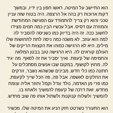
הוא התיישב על המיטה, ראשו חפון בין ידיו, ובמשך
דקות ארוכות רק בהה אל הרצפה. היה בטוח שזה עניין
טכני והוא רק צריך להתמודד עם הפגישה המחודשת
והמוזרה עם דסיס. אבל עכשיו הבין כמה תמים מצידו
לחשוב ככה. זה היה בדיוק כמו כשניסה להסביר לה
למה הוא עוזב. לא משנה כמה ניסה לתת לתחושות שלו
מילים. היא לא הרגישה כמוהו את הקצוות הריקים של
העולם קוראים לה. היא הרגישה טוב בבטן המלאה
והחמימה של ק'עפת. ואיך יסביר את זה לסאף. מה יגיד
לה. מחוץ לקושוף, במקום שבו אנשים מסתכלים על
חתונה כמו כלי חדש, מבינים שכשהוא נשבר, זורקים
את החלקים לאשפה. אבל פה, פה הכל שייך לק'עפת,
כמו פרי מן האדמה, נולד וגדל וקמל וחוזר אליה וצומח
מחדש. זאת דרכה של ק'עפת להמשיך ולאחוז בו.
להמשיך ולשלוח קנוקנות ולשתול אותו פה שוב מחדש.
הוא התעורר כשרטט חזק הניע את המיטה שלו. מכשיר