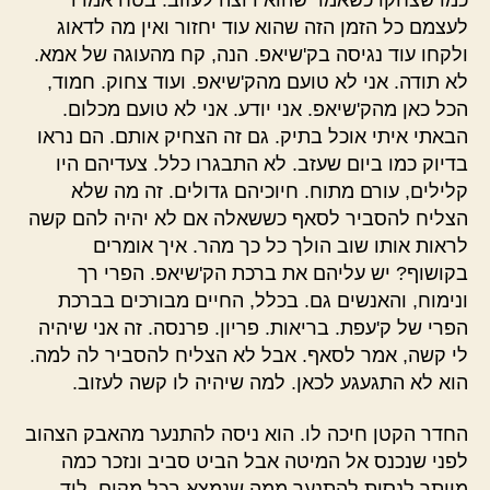
לעצמם כל הזמן הזה שהוא עוד יחזור ואין מה לדאוג
ולקחו עוד נגיסה בק'שיאפ. הנה, קח מהעוגה של אמא.
לא תודה. אני לא טועם מהק'שיאפ. ועוד צחוק. חמוד,
הכל כאן מהק'שיאפ. אני יודע. אני לא טועם מכלום.
הבאתי איתי אוכל בתיק. גם זה הצחיק אותם. הם נראו
בדיוק כמו ביום שעזב. לא התבגרו כלל. צעדיהם היו
קלילים, עורם מתוח. חיוכיהם גדולים. זה מה שלא
הצליח להסביר לסאף כששאלה אם לא יהיה להם קשה
לראות אותו שוב הולך כל כך מהר. איך אומרים
בקושוף? יש עליהם את ברכת הק'שיאפ. הפרי רך
ונימוח, והאנשים גם. בכלל, החיים מבורכים בברכת
הפרי של ק'עפת. בריאות. פריון. פרנסה. זה אני שיהיה
לי קשה, אמר לסאף. אבל לא הצליח להסביר לה למה.
הוא לא התגעגע לכאן. למה שיהיה לו קשה לעזוב.
החדר הקטן חיכה לו. הוא ניסה להתנער מהאבק הצהוב
לפני שנכנס אל המיטה אבל הביט סביב ונזכר כמה
מיותר לנסות להתנער ממה שנמצא בכל מקום. ליד