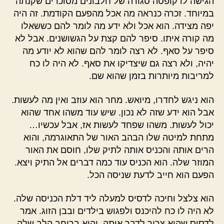
הגישה לו קופסה סגורה של חלבונים מסוכרים שקנתה
במיוחד. זכרה כנראה מה אכל מהפעם הקודמת. זה היה
יפה מצידה. הוא אכל ולא ידע מה לומר להם כששאלו
מה קורה איתו. סיפר להם קצת על הגשושנים. אבל לא
סיפר על סאף. לא רצה לומר להם שהוא לא יודע מה
יהיה, ולא רצה גם שיצדיקו את סאף. לא היה לו כח
למריבות מיותרות בזמן שהוא שם.
הוא ניגש לחדרו, מיואש. מחר הוא עוזב ואין מה לעשות.
אבל הוא ידע שזה לא נכון. שיש עוד משהו אחד שהוא
יכול לעשות. משהו שפחד לעשות אז, אבל עכשיו…
מתחת למיטה שלו הבהב האור של התאוגרמה, והוא
הרים אותה והכניס אותה לתיק שלו, חוסם את האור
המוזר שלה. הוא הכניס עוד כמה דברים אל התיק ויצא.
הפעם הוא חייב לדעת שניסה הכל.
הוא צלצל וחיכה לדסיס למעלה ליד דלת הכניסה שלה.
לא היה לו כח להיכנס ולפגוש בילדים ובבן הזוג. אמר
לדסיס שהוא צריך לדבר איתה, והיא ברוחב הלב שלה