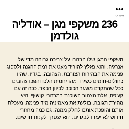
פר
תפריט
עינ
236 משקפי מגן – אודליה
גולדמן
משקפי המגן שלו הבהבו על צריכה גבוהה מדי של
אנרגיה, והוא נאלץ להוריד מעט את רמת ההגנה ולספוג
פנימה את הבהירות הצורבת, הצהובה. בגדיו, שהיו
כחולים-חומים כשירד מהריחמית הלכו והפכו צהובים
ככל שהתקדם משער הכוכב לכיוון הכפר. ככה זה עם
קע'פת, אלת הצהוב השוכנת במרחבי קוֹשוּף. היא
מהירת תגובה. בולעת את מאמיניה מיד פנימה. מעכלת
אותם והופכת אותם לחלק ממנה. גם כמה מחזורי
חידוש לא יעזרו לבגדים. הוא יצטרך לקנות חדשים.