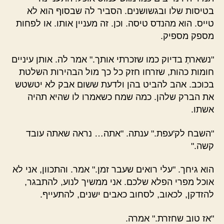
בטיסות שלו ובגשושנים. הסביר לה שבסוף הוא לא
טייס. הוא מהנדס טיסה. וכן. זה מעניין אותו. או לפחות
מספק מספיק.
"נשארתְ בדיוק כמו שזכרתי אותך." אמר לה. אותן עיניים
חומות כהות, שזרחו חזק כל כך מול הבהירות השלטת
בכוכב. אהב להביט בהן ולדעת ששום אבק לא יטשטש
את הברק שלהן. כמה שמח כשאמרו לו שהיא תהיה
אשתו.
"השבח לק'עפת." ענתה. "אתה… נראה שאתה עובד
קשה."
הוא גיחך. "עלי רואים שעבר זמן." אמר. והתכוון, אני לא
אוכל מפרי הפלא שלכם. אני ממשיך לנוע, להתבגר,
להזדקן, לכאוב, לסחוב כאבים ישנים, להתעייף.
"אז טוב שחזרת." אמרה.