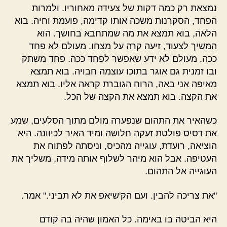
נמצאת רק כמה דקות של צעידה מאחוריו. ולמרות
הפחד, הסקרנות משכה אותו קדימה, פועמת וחיה. בוא
הלאה, בוא תמצא את מה שמתחבא בחושך. הוא
המשיך לצעוד, זיעה קרה על מצחו. מעולם לא פחד
ככה. מעולם לא ידע שאפשר לפחד ככה. פחד משתק
ובו זמנית גם אוגר בתוכו עוצמה חבויה. בוא תמצא
מאיפה אני באה, הרוח הגוברת קראה אליו. בוא תמצא
את הקצה. בוא תמצא את הקצה של הכל.
כשהאיר את התהום שנפערה מולם מתוך הסלעים, שמע
את דסיס פולטת זעקה חלושה ומיד האיר לכיוונה. היא
הוציאה, רועדת, עוגייה מהכיס, וניסתה לפתוח את
העטיפה. אבל הוא מיהר לשלוף אותה מידה, משליך את
העוגייה אל התהום.
"את צריכה להבין. ועם הק'שיאפ את לא תביני." אמר.
היא הביטה בו באימה. כל האמון שהיה בה קודם