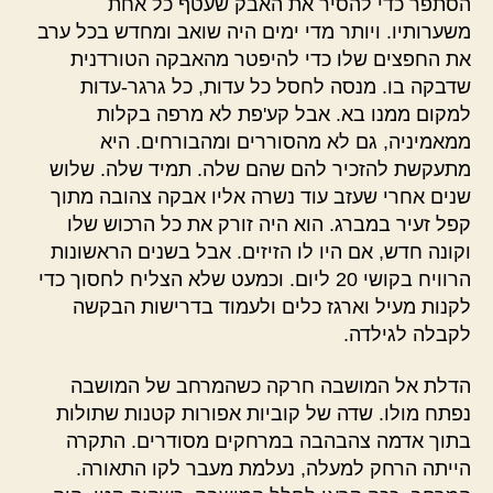
הסתפר כדי להסיר את האבק שעטף כל אחת
משערותיו. ויותר מדי ימים היה שואב ומחדש בכל ערב
את החפצים שלו כדי להיפטר מהאבקה הטורדנית
שדבקה בו. מנסה לחסל כל עדות, כל גרגר-עדות
למקום ממנו בא. אבל קע'פת לא מרפה בקלות
ממאמיניה, גם לא מהסוררים ומהבורחים. היא
מתעקשת להזכיר להם שהם שלה. תמיד שלה. שלוש
שנים אחרי שעזב עוד נשרה אליו אבקה צהובה מתוך
קפל זעיר במברג. הוא היה זורק את כל הרכוש שלו
וקונה חדש, אם היו לו הזיזים. אבל בשנים הראשונות
הרוויח בקושי 20 ליום. וכמעט שלא הצליח לחסוך כדי
לקנות מעיל וארגז כלים ולעמוד בדרישות הבקשה
לקבלה לגילדה.
הדלת אל המושבה חרקה כשהמרחב של המושבה
נפתח מולו. שדה של קוביות אפורות קטנות שתולות
בתוך אדמה צהבהבה במרחקים מסודרים. התקרה
הייתה הרחק למעלה, נעלמת מעבר לקו התאורה.