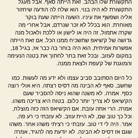
התקשורת שלו הבהב. זאת הייתה סאף. אבל מעגל
התקשורת לא היה בנוי. הוא שלח לה הודעה שיחזור
אליה ושפשף את עיניו. השעה הייתה שעת בוקר
מאוחרת. הוא בכלל לא זכר שנרדם, אבל אחרי מה
שקרה אתמול, זה היה או לישון או ללכת ולאכול מנה
גדושה של ק'שיאפ שתשכיח ממנו הכל. אם זאת הייתה
אפשרות אמיתית, הוא היה בוחר בה כבר אז, בגיל 18,
במקום לעזוב. ובכל זאת בחר לחתוך את בטנה הנעימה
והמוגנת של ק'עפת ולצאת ממנה.
כל היום הסתובב סביב עצמו ולא ידע מה לעשות. כמו
שחשב, סאף לא הבינה מה דסיס רצתה. היא אולי רוצה
כסף. אמרה. לא משנה שהוא ניסה להסביר שעם
הק'שיאפ לא צריך יותר כלום. בטוח היא צריכה משהו.
אמרה. הרי אתה עזבת. אם הק'שיאפ הזה כזה מוצלח,
וכל כך טוב שם, לא היית עוזב. לא עזבתי כי רע פה,
אמר. היה לי די טוב. עזבתי כי רציתי משהו אחר. משהו
שגם אז דסיס לא הבינה. לא יודעת מה להגיד, אמרה