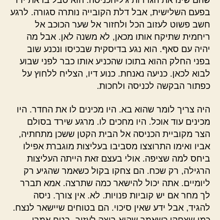
שהם שינו את הגדרות ג'ל-הכניסה. הוא טבל בו את ידו
בפעם השלישית, אבל דלת הקובייה נותרה סגורה. לרגע
חשב פשוט לעזוב הכל ולחזור אל שער הכוכב אל
ריחמית שתיקח אותו מכאן, לא משנה לאן. אבל מה
יהיה עם סאף. הוא נגע בדיסקית שבכיסו ונכנע שוב
בפני החלק ההוא בתוכו שהכניע אותו כבר לפני שבוע
לבוא לכאן. כניעה נאנחת. כנוע דיו, הצליח ללחוץ על
כפתור הבקשה לכניסה ולחכות.
היה צריך לומר שהוא בא. היו מכינים לו את החדר. היו
מכינים עוד אוכל. היו מחכים לו. מרגע שירד בסולם
הצר מקוביית הכניסה אל הבית הקטן ששכן מתחתיה,
אביו ואימו התרוצצו מסביבו בעליצות מוגברת אפילו
ביחס למה שציפה. אולי בעצם זאת הייתה העליצות
הרגילה, רק שכח. הם צחקו בקול כשאמר שהגיע רק
ליומיים. אתה יכול להישאר כמה שתרצה. אמא תברר
לך מחר אם יש קוביות פנויות. לא. אין צורך. ניסה
להגיד, אבל ידע שאין סיכוי. הם בטוחים שיישאר לנצח.
כמו שצחקו כשאמר שהוא רוצה לעזוב. בטח אמרו