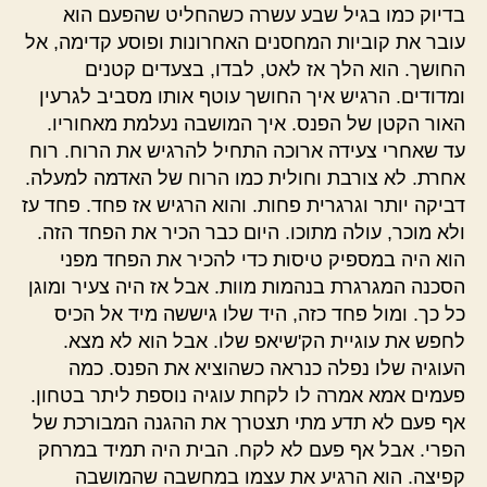
בדיוק כמו בגיל שבע עשרה כשהחליט שהפעם הוא
עובר את קוביות המחסנים האחרונות ופוסע קדימה, אל
החושך. הוא הלך אז לאט, לבדו, בצעדים קטנים
ומדודים. הרגיש איך החושך עוטף אותו מסביב לגרעין
האור הקטן של הפנס. איך המושבה נעלמת מאחוריו.
עד שאחרי צעידה ארוכה התחיל להרגיש את הרוח. רוח
אחרת. לא צורבת וחולית כמו הרוח של האדמה למעלה.
דביקה יותר וגרגרית פחות. והוא הרגיש אז פחד. פחד עז
ולא מוכר, עולה מתוכו. היום כבר הכיר את הפחד הזה.
הוא היה במספיק טיסות כדי להכיר את הפחד מפני
הסכנה המגרגרת בנהמות מוות. אבל אז היה צעיר ומוגן
כל כך. ומול פחד כזה, היד שלו גיששה מיד אל הכיס
לחפש את עוגיית הק'שיאפ שלו. אבל הוא לא מצא.
העוגיה שלו נפלה כנראה כשהוציא את הפנס. כמה
פעמים אמא אמרה לו לקחת עוגיה נוספת ליתר בטחון.
אף פעם לא תדע מתי תצטרך את ההגנה המבורכת של
הפרי. אבל אף פעם לא לקח. הבית היה תמיד במרחק
קפיצה. הוא הרגיע את עצמו במחשבה שהמושבה