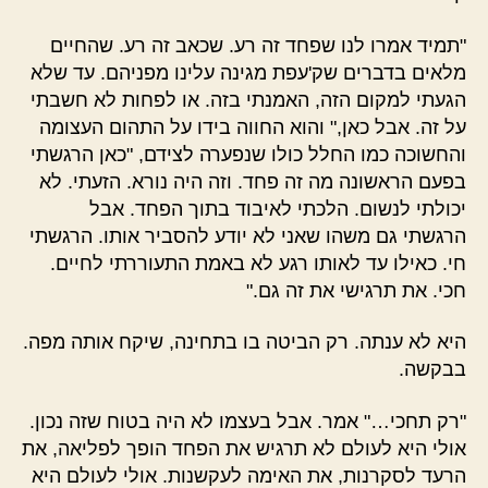
"תמיד אמרו לנו שפחד זה רע. שכאב זה רע. שהחיים
מלאים בדברים שק'עפת מגינה עלינו מפניהם. עד שלא
הגעתי למקום הזה, האמנתי בזה. או לפחות לא חשבתי
על זה. אבל כאן," והוא החווה בידו על התהום העצומה
והחשוכה כמו החלל כולו שנפערה לצידם, "כאן הרגשתי
בפעם הראשונה מה זה פחד. וזה היה נורא. הזעתי. לא
יכולתי לנשום. הלכתי לאיבוד בתוך הפחד. אבל
הרגשתי גם משהו שאני לא יודע להסביר אותו. הרגשתי
חי. כאילו עד לאותו רגע לא באמת התעוררתי לחיים.
חכי. את תרגישי את זה גם."
היא לא ענתה. רק הביטה בו בתחינה, שיקח אותה מפה.
בבקשה.
"רק תחכי…" אמר. אבל בעצמו לא היה בטוח שזה נכון.
אולי היא לעולם לא תרגיש את הפחד הופך לפליאה, את
הרעד לסקרנות, את האימה לעקשנות. אולי לעולם היא