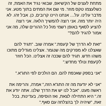
מתחת לעצים של הק'שיאפ, שבואי נגיד את האמת, זה
כשלעצמו טקס מוזר. מי שם את המתים בתוך מטע. אני
מדבר עלינו. על… אנחנו היינו קרובים, כן. אבל זהו. לא
היה יותר מזה. אני רוצה להמשיך הלאה. אני רוצה
להציע לסאף באופן רשמי מול כל ההורים שלה, מה אני
אמור להגיד להם?"
"זאת לא הדרך של ק'עפת." אמרה שוב. "תגיד להם
שאצלנו לא מפרקים מה שנגמר. אצלינו מגדלים מתוכו
משהו חדש. תגיד להם שככה זה אצלינו. הכל חוזר
לק'עפת ונולד מחדש."
"אני בספק שאכפת להם. הם הולכים לפי התג"א."
"אני לא יודעת מה זה התג"א הזה," אמרה, והרימה את
ראשה מעט. "אבל לנו יש את הדרך שלנו. אתה יודע את
זה." היא התחילה לצאת, ואז הוסיפה, בעדינות, בכל
זאת, "שיהיה לך בהצלחה עם סאף."