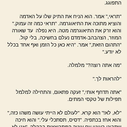
התפוגג.
"תראי," אמר. הוא הניח את התיק שלו על האדמה
והוציא מתוכה את התיאוגרמה. "תראי כמה זה עמוק."
והוא זרק את התיאוגרמה מטה. היא נפלה עד שאורה
המוזר, הצהבהב-אדמדם נעלם בחשיכה, בלי קול.
"התהום הזאת," אמר. "היא כאן כל הזמן ואף אחד בכלל
לא יודע."
"מה אתה רוצה?" מלמלה.
"להראות לך."
"אתה תדחף אותי," זעקה פתאום, והתחילה למלמל
תפילות של טקסי המתים.
"לא, לא!" הוא קרא. "לעולם לא הייתי עושה משהו כזה,"
והוא אחז בכתפיה. "דסיס, תסתכלי עלי." והוא חיכה
שתביט בעיניו עם עיניה המתרוצצות בבהלה. "אני לא