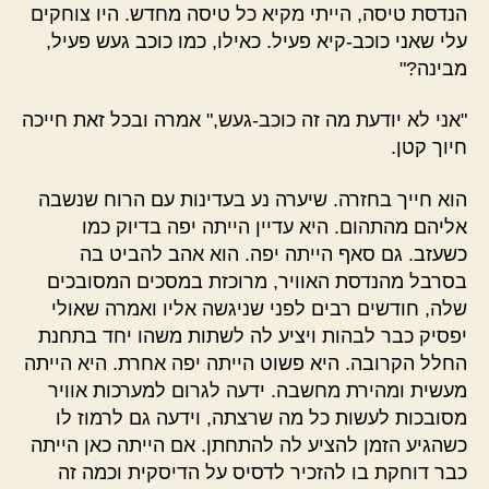
הנדסת טיסה, הייתי מקיא כל טיסה מחדש. היו צוחקים
עלי שאני כוכב-קיא פעיל. כאילו, כמו כוכב געש פעיל,
מבינה?"
"אני לא יודעת מה זה כוכב-געש," אמרה ובכל זאת חייכה
חיוך קטן.
הוא חייך בחזרה. שיערה נע בעדינות עם הרוח שנשבה
אליהם מהתהום. היא עדיין הייתה יפה בדיוק כמו
כשעזב. גם סאף הייתה יפה. הוא אהב להביט בה
בסרבל מהנדסת האוויר, מרוכזת במסכים המסובכים
שלה, חודשים רבים לפני שניגשה אליו ואמרה שאולי
יפסיק כבר לבהות ויציע לה לשתות משהו יחד בתחנת
החלל הקרובה. היא פשוט הייתה יפה אחרת. היא הייתה
מעשית ומהירת מחשבה. ידעה לגרום למערכות אוויר
מסובכות לעשות כל מה שרצתה, וידעה גם לרמוז לו
כשהגיע הזמן להציע לה להתחתן. אם הייתה כאן הייתה
כבר דוחקת בו להזכיר לדסיס על הדיסקית וכמה זה