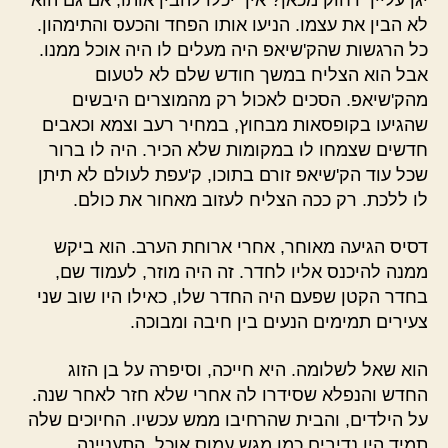
לא הבין את עצמו. הניעו אותו הפחד והכעס והתימהון.
כל הרגשות שהק'שיאפ היה מעלים לו היה אוכל ממנו.
אבל הוא הצליח במשך חודש שלם לא לטעום
מהק'שיאפ. הסכים לאכול רק מהמוצרים היבשים
שהגיעו בקופסאות מבחוץ, במחיר רעב וצמא וכאבים
חדשים שצמחו לו במקומות שלא הכיר. היה לו ברור
שכל עוד הק'שיאפ זורם בתוכו, ק'עפת לעולם לא תיתן
לו ללכת. רק ככה הצליח לעזוב מאחור את כולם.
דסיס הגיעה מאוחר, אחרי ארוחת הערב. הוא ביקש
ממנה להיכנס אליו לחדר. זה היה מוזר, לעמוד שם,
בחדר הקטן שפעם היה החדר שלו, כאילו היו שוב שני
צעירים תמימים הנעים בין חיבה ומבוכה.
הוא שאל לשלומה. היא חייכה, וסיפרה על בן הזוג
החדש והנפלא שסידרו לה אחרי שלא חזר לאחר שנה.
על הילדים, והבית שהרחיבו ממש עכשיו. החיוכים שלה
תמיד היו נדיבים כמו מגש עמוס אוכל. התעניינה