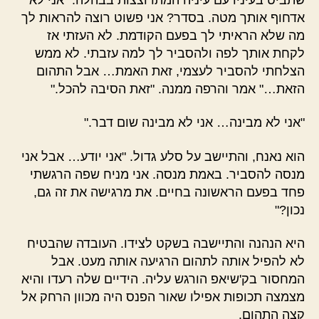
אדחוף אותך מטה. בסדר? אני פשוט רוצה להראות לך
מה שלא הראיתי לך בפעם הקודמת. לא העזתי אז
לקחת אותך לפה ולהסביר לך למה עזבתי. לא ממש
הצלחתי להסביר לעצמי, זאת האמת… אבל התהום
הזאת…" אמר והרפה ממנה. "זאת הסיבה להכל."
"אני לא מבינה… אני לא מבינה שום דבר."
הוא נאנח, והתיישב על סלע גדול. "אני יודע… אבל אני
מנסה להסביר. באמת מנסה. אני מניח שפה הרגשתי
פחד בפעם הראשונה בחיים. את מרגישה את זה גם,
נכון?"
היא הנהנה והתיישבה בשקט לצידו. העובדה שהבטיח
לא להפיל אותה לתהום הרגיעה אותה מעט. אבל
המחסור בק'שיאפ הורגש עליה. הידיים שלה רעדו והיא
מצמצה תכופות אפילו שאור הפנס היה מכוון הרחק אל
קצה התהום.