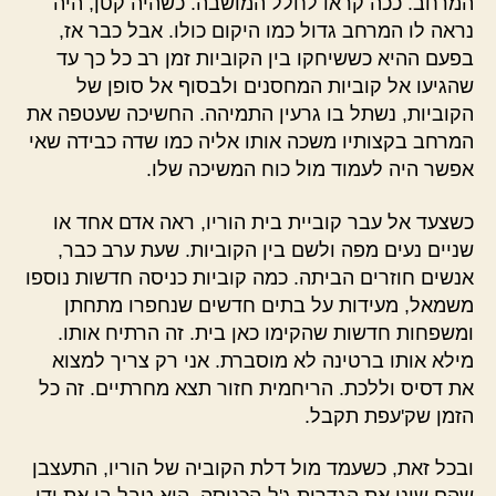
המרחב. ככה קראו לחלל המושבה. כשהיה קטן, היה
נראה לו המרחב גדול כמו היקום כולו. אבל כבר אז,
בפעם ההיא כששיחקו בין הקוביות זמן רב כל כך עד
שהגיעו אל קוביות המחסנים ולבסוף אל סופן של
הקוביות, נשתל בו גרעין התמיהה. החשיכה שעטפה את
המרחב בקצותיו משכה אותו אליה כמו שדה כבידה שאי
אפשר היה לעמוד מול כוח המשיכה שלו.
כשצעד אל עבר קוביית בית הוריו, ראה אדם אחד או
שניים נעים מפה ולשם בין הקוביות. שעת ערב כבר,
אנשים חוזרים הביתה. כמה קוביות כניסה חדשות נוספו
משמאל, מעידות על בתים חדשים שנחפרו מתחתן
ומשפחות חדשות שהקימו כאן בית. זה הרתיח אותו.
מילא אותו ברטינה לא מוסברת. אני רק צריך למצוא
את דסיס וללכת. הריחמית חזור תצא מחרתיים. זה כל
הזמן שק'עפת תקבל.
ובכל זאת, כשעמד מול דלת הקוביה של הוריו, התעצבן