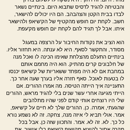
והבטיחה להגיד לדסיס שתבוא היום. בינתיים נשאר
לבדו בבית הקטן והצהבהב. הם היו יכולים להישאר,
חשב. לקחת יום חופש מהקטיף של הק'שיאפ ולהישאר
איתו. אבל לך תגיד להם לקחת יום חופש מק'עפת.
הוא הציב את נקודות החיבור על הרצפה במעגל
מסודר, והתקשר לסאף. היא לא ענתה. היא תחזור אליו.
בינתיים התעלם מהצלחת שאימו הכינה לו ואכל מנה
של חלבונים קרים מהתיק. הוא היה מחמם אותם
במחבת אם לא היה מפחד ששאריות של ק'שיאפ יכנסו
לו בטעות לאוכל. סאף חזרה אליו בערך שעה אחר כך.
התעניינה איך הייתה הטיסה. מה אמרו ההורים. אם
הייתי מגיעה אחרי עשר שנים בלי להגיד מראש, ההורים
שלי היו רוצחים אותי קודם לפני שהיו מתלהבים
שהגעתי, אמרה. כן. ההורים שלך לא חיים על ק'שיאפ,
אמר. אולי תביא לי איזה מנה, צחקה. זה לא נשמע נורא
כל כך. לא. זה לא. אמר. והתכוון שזה כן. אבל בכל
מקרה אסור להוציא מקושוף ק'שיאפ בלי אישור. את