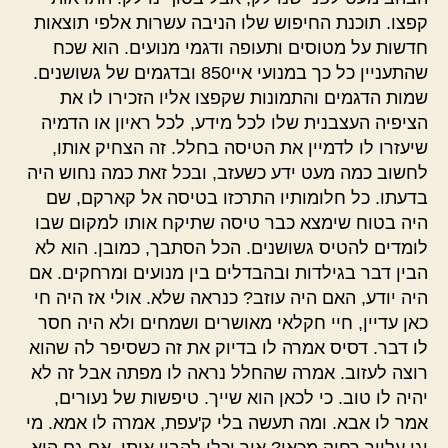
קפצו. תוכנת החיפוש שלו הניבה עשרות אלפי תוצאות
חדשות על מטוסים ותעופה ודגמי מנועים. הוא שכח
שהתעניין כל כך במנועי איי850 ובדגמים של גשושנים.
שמות הדגמים והתמונות שקפצו אליו הזכירו לו את
הציפיה העצבנית שלו לכל מידע, לכל ראיון או הדמיה
שיעזרו לו לדמיין את הטיסה בחלל. זה הצחיק אותו,
לחשוב כמה מעט ידע כשעזב, ובכל זאת כמה נחוש היה
בדעתו. כל חלומותיו התרכזו בטיסה אל קארקם, שם
היה בטוח שימצא כבר טיסה שתיקח אותו למקום שבו
לומדים להטיס גשושנים. הכל הסתבך, כמובן. הוא לא
הבין דבר בגילדות ובהבדלים בין מנועים ומרחקים. אם
היה יודע, האם היה עוזב? כנראה שלא. אולי אז היה חי
כאן עדיין, חיי חקלאי מאושרים ושמחים ולא היה חסר
לו דבר. דסיס אמרה לו בדיוק את זה כשסיפר לה שהוא
רוצה לעזוב. אמרה שהחלל נראה לו מפתה אבל זה לא
יהיה לו טוב. כי לכאן הוא שייך. טיפשות של נעורים,
אמר לו אבא. ומה תעשה בלי ק'עפת, אמרה לו אמא. מי
יגן עלייך רחוק מכאן? איך יכלו להבין אותו, אם גם הוא