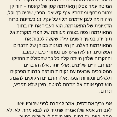
המיטה עמד פסלון תֵאוֹגרמה קטן של ק'עפת – הוריקן
צהוב מרחף ומתחתיו ענף ק'שיאפ. הפרי, שהיה רך וקל,
היה דומה לענן אדמדם תלוי על ענף, נע בעדינות ברוח
הדמיונית של התאוגרמה. הוא העביר את ידו בתוך
התאוגרמה וצפה בצורה מעוותת של הפרי מוקרנת אל
תוך ידו. במשך השנים גילה שקשה לכבות את
התאוגרמות האלה. הן היו מוגנות בכוחן של הדברים
הפשוטים. הן לא הגיעו עם כפתורי כיבוי, כמובן,
וההקרנה שלהן הייתה קלה כל כך שהסוללות החזיקו
זמן רב. חיים שלימים. אולי יותר. אלה הדברים
המסובכים שבאים עם נקודות תורפה בדמות מפרקים
וגלגלים ונקודות הנעה. אלה הדברים הזקוקים להגנה.
הוא דחף אותה אל מתחת למיטה, היכן שלא תפריע,
ונרדם.
אני צריך את דסיס, אמר למחרת לפני שהוריו יצאו
לעבודה. אמא שלו אמרה שתגיד לה לבוא מחר. לא, לא
מחר. היום. זה דחוף. היא נשקה לו לשלום בחיוך