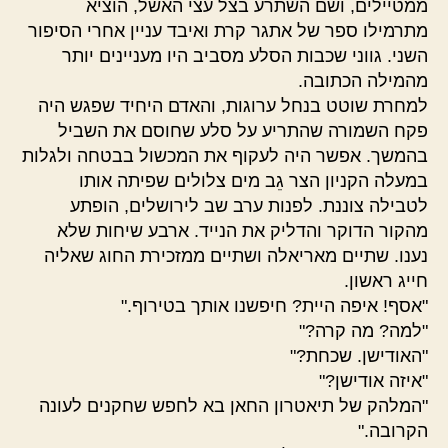
ממטיילים, ושם השתרע בצל עצי האשל, הוציא
מתרמילו ספר של אתגר קרת ואיבד עניין אחרי הסיפור
השני. גווני שכבות הסלע מסביב היו מעניינים יותר
מהמילה הכתובה.
למחרת שוטט בנחל ערוגות, והאדם היחיד שפגש היה
פקח השמורה שהתריע על סלע שחוסם את השביל
בהמשך. אפשר היה לעקוף את המכשול בבטחה ולגלות
במעלה הקניון הצר גֵב מים צלולים שפיתה אותו
לטבילה צוננת. לפנות ערב שב לירושלים, הופתע
מהקור הדוקר והדליק את הנייד. ארבע שיחות שלא
נענו. שתיים מאריאלה ושתיים ממזכירת החוג שאליה
חייג ראשון.
"אסף! איפה היית? חיפשנו אותך בטירוף."
"למה? מה קרה?"
"האודישן. שכחת?"
"איזה אודישן?"
"המלהק של תיאטרון החאן בא לחפש שחקנים לעונה
הקרובה."