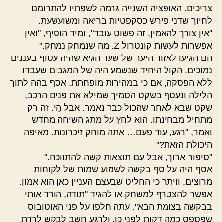
צריכים. האופציה השנייה גרמה לשפתיו להתרומם
לחיוך שדני פירש כסקפטיות בריאה ומשועשעת.
"אין צורך להאמין, זה פשוט עובד", ומיד הוסיף, "ואין
אפשרות לעשות קונטרול Z. מה שנמחק נמחק."
הם הגיעו לאזור היער של שער הגיא שהיה עטוף בעננים
נמוכים. הקול היחיד שנשמע היה של המגבים שעבדו
ללא הפסקה, אם כי במהירות מופחתת. אסף בהה לתוך
הלילה ונעטף בשקט הסמיך שמילא את פנים הרכב,
שקט שבא לאחר שהכול כבר נאמר. אבל הֵי, זה רק
מתחיל מבחינתו. הוא לחץ על מתג השיחה מחדש
ואמר, "רגע, עוד פעם… אתה מוחק זיכרונות. מאיפה
היכולת הזאת?"
"סיפור ארוך, אבל עם תוצאות קשה להתווכח."
אסף היה על סף בקשה לשמוע שמות של לקוחות
מרוצים, וויתר כי החליט שבעצם העניין כאן הוא אמון.
אפשר להצטרף למשחק או להגיד "תודה, הורד אותי
בבקשה בצומת הבא". עתה חלפו על פני האוטובוס
שפספס כמה דקות לפני כן, ולרגע חשב לבקש לרדת