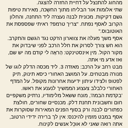
מהחוג להתנצל על דחיית החזרה להצגה.
שתי אלומות אור הבליחו מתוך החשֵכה, מאירות טיפות
גשם דקיקות. מכונית לבנה נעצרה ליד התחנה, והחלון
הקרוב לאסף נפתח. "צריך טרמפ? ראיתי שפספסת את
האוטובוס."
אסף משך מעלה את צווארון הז'קט נגד הגשם והתקרב.
הוא חש צורך לסרוק את חלל הרכב לפני שיבדוק את
מקור הקול. מין אינסטינקט: הַראֶה לי קודם מה יש שם,
ואז אדע מי אתה.
מבט רחב על הרכב: מאזדה 3. ליד מכסה הדלק לוגו של
מנורה מבטחים. על המושב האחורי כיסא תינוק, תיק
לפטופ ולצידו עיתון ידיעות אחרונות מקופל. על המדף
האחורי כלבלב צעצוע הממשיך לנענע את ראשו.
'בקדמת הבמה', מונח ששאל מלימודיו, נרתיק משקפיים
חום וחשבונית תחנת דלק. מכנסיים שחורים, חולצת
כפתורים לבנה ורק בסוף הפנים המאירות שסוקרות את
אסף במבט מזמין להיכנס: אין לך ברירה ידידי הרטוב,
אתה רואה שאני לא אוכֵל אנשים לקינוח.