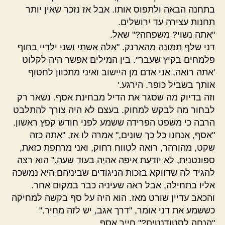
בתחנה הבאה ולתפוס אותו. אבל אז נזכר שאין יותר
תחנות עצירה עד ירושלים.
"אתה נשוי? משפחה?" שאל.
דני שלף תמונה מהארנק. "אלה אשתי ושני ילדיי בחוף
פלמחים בקיץ שעבר". בין המילים אפשר היה לקלוט
'אתה רואה, אני אדם מן היישוב ואיני מתכוון לחטוף
אותך בשביל כופר. הירגע.'
וזה בדיוק מה שסגר את הדיל מבחינת אסף. נשאר רק
לבחור מה לבקש למחוק. בעצם לא היה צורך להתלבט
הרבה כי משפט הפרידה ששמע לפני חודש קפץ ראשון.
"אסף, אנחנו כל כך שונים," אמרה לו אז, "אתה כזה
שקט, מהורהר, רואה לטווח רחוק, ואני מרחפת כזאת,
ספונטנית, לא יודעת איפה אהיה בעוד שעה." הוא רצה
להגיד לה שדווקא בזכות הניגודים שביניהם היא נמשכה
אליו בתחילה, אבל ראה שעיניה כבר במקום אחר.
והכאב עדיין שורט מאז. הוא היה על סף בקשה למחיקה
כששמע את דני אומר, "דרך אגב, יש לזה מחיר."
"הנחה לסטודנטים?" חייך אסף.