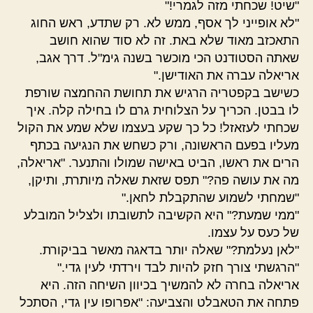
"שיט! שכחתי מזה לגמרי!"
"לא אופייני לך אסף, ממש לא. רק שתדע, ראש החוג
התאכזב מאוד שלא באת. זה לא סוד שהוא חושב
שאתה הסטודנט הכי מוכשר בשנה גימ"ל. דרך אגב,
אריאלה עברה את האודישן."
כשישב בקפטריה הרגיש את תחושת ההחמצה שורפת
לו בבטן. הכריך על הצלוחית גרם לו בחילה קלה. איך
שכחתי לעזאזל! כל כך שקע בעצמו שלא שמע את הקול
מעליו בפעם הראשונה, ורק כשחש את הנגיעה בכתף
הרים את ראשו, הביט באישה שמולו והתנער. "אריאלה,
מה את עושה פה?" תפס שזאת שאלה מיותרת, ותיקן,
"שמחתי לשמוע שהתקבלת לחאן."
"ממי שמעת?" היא הקשיבה לתשובתו ולצליל המובלע
של כעס על עצמו.
"לאן נעלמת?" שאלה יותר בדאגה מאשר בביקורת.
"הרגשתי צורך חזק להיות לבד וירדתי לעין גדי."
אריאלה בחרה לא להמשיך בכיוון השיחה הזה. היא
פתחה את הטאבלט והצביעה: "אפרופו עין גדי, הסתכל