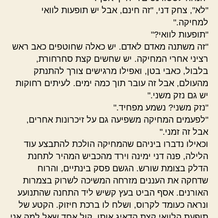
"לא", צחק דני, "זה חינם, אבל יש תופעות לוואי
למחיקה."
"תופעות לוואי?"
"זה משתנה מאדם לאדם. יש כאלה שחוטפים כאב ראש
רציני אחרי המחיקה. יש שחשים קצת סחרחורת,
בלבול, כאבי בטן, ואפילו מרגישים צורך להתנתק
מהעולם, אבל זה עובר תוך כמה ימים. לעיתים רחוקות
יש גם נזק משני."
"נזק משני? נשמע מפחיד."
"לפעמים המחיקה משפיעה גם על זיכרונות אחרים,
אבל זה זמני."
וכאילו נדברו ביניהם שהמחיקה הולכת להתבצע עוד
הלילה, פנה דני ימינה וירד מהכביש המהיר לתחנת
הדלק בצומת שורש. הגשם פסק בינתיים, והרוח
שדחקה את העננים מזרחה המשיכה לשרוק בצמרות
האורנים. אסף הביט בעץ קשיש ליד התחנה שהתנועע
ונראה כעומד לקרוס, ושלח לו ברכת חיזוק. הקטע של
תופעת הלוואי קצת הדאיג אותו. קול אחד שאל למה אני