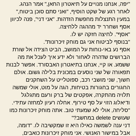
"יפה, אנחנו מנויים על תיאטרון החאן," אמר הנהג.
לאחר רגע של שקט הוסיף, "ואני סתם סוכן ביטוח,"
במעין התנצלות מחפשת הזדהות. "אני דני", פנה לכיוון
אסף ושחרר יד מההגה ללחיצה.
"אסף". לחיצה חזקה יש לו.
"בנוסף לביטוח אני גם מוחק זיכרונות".
אסף נע באי-נוחות על המושב, הביט הצידה אל שורת
הברושים שדהרה לאחור ולא ידע איך לעכל את מה
ששמע. או קיי, אנחנו בתיאטרון האבסורד. אפשר לבנות
תפאורה של שני נוסעים במכונית בלילה גשום. אולם
חשוך, שני מושבי רכב, ספוטלייט על השחקנים
החגורים בחגורות בטיחות, הגה על מוט, אולי שמשה
תלויה מהתקרה, אפקטים של ברק ורעם מתגלגל
ודיאלוג הזוי על סף טירוף. אחלה רעיון למחזה עתידי.
"סליחה, אולי לא שמעתי טוב. אתה מוחק זיכרונות כמו
שעושים delete במחשב?"
דני ענה לשמשה כאילו היא זו שמקשיבה לו. "דומה,
אבל במישור האנושי. אני מוחק זיכרונות כואבים,