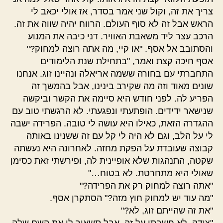
צריך את זה, וקול שני אמר בסדר, אז אולי יכאב לי
הראש אבל זה לא סוף העולם. הרווח יהיה שווה את זה.
הרכב עצר ליד משאבת האוויר. דני כיבה את המנוע
והסתובב אל אסף. "או קיי, מה אתה רוצה למחוק?"
אסף חיכה קצת ואמר, "בתחילת שנת הלימודים
התחברתי עם בחורה ששמה אריאלה ונהיינו זוג. אנחנו
שונים מאוד וזה מה שקירב בינינו, אבל בהמשך זה
הפריע לה. לפני חודש היא סיימה את הקשר וביקשה
שנישאר ידידים. הופתעתי ונפגעתי. לא הרגשתי טוב עם
ההגדרה הזאת, כאילו היא עושה לי טובה. הפרידה ישבה
לי על הלב, וגם לא היה לי קל עם זה ששנינו באותה
קבוצה שעובדת על הפקת מחזה. לאחרונה היא נעשתה
שקטה, התנהגות שלא אופיינית לה, ופירשתי זאת כסימן
שאולי היא מתחרטת. לא בטוח…"
"אתה רוצה למחוק רק את הפרידה?"
"מה עוד יש למחוק חוץ מזה?" הסתקרן אסף.
"את זה שהייתם זוג, לא?"