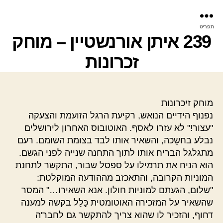
פר
תפריט
עינ
239 איתן אורנשטיין – מוחק
זכרונות
מוחק זיכרונות
נפנוף הידיים הנואש, רקיעת הרגל הזועמת והצעקה
"עצור!" לא עזרו לאסף. האוטובוס האחרון לירושלים
נבלע בחשֵכה, והשאיר אותו לבד בצומת השומם. רעם
מתגלגל הבריח אותו לתוך התחנה שנייה לפני הגשם.
הוא הניח את תרמילו על ספסל שבור, התקשר לתחנת
המוניות הקרובה, והתאכזב מההודעה המוקלטת:
"שלום, הגעתם למוניות חולון. אנא השאירו…" המסר
שהשאיר על המזכירה האוטומטית כָּלַל בקשה למענה
דחוף, והזכיר לו שהוא צריך להתקשר גם לחבר'ה