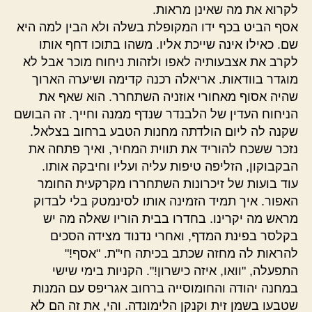
לקרוא את מה שאינן מראות.
אסף הביט בכף ידו המקופלת בשלה ולא הבין למה היא
שם. כאילו אינה שייכת אליו. משהו בתוכו דחף אותו
לקרב את אצבעותיה לאפו ולזהות ניחוח מוכר אבל לא
מוגדר בוודאות. אריאלה רכנה קדימה ושיערה הארוך
שהיה אסוף מאחורי אוזניה השתחרר. הוא שאף את
הניחוח העדין של הלבנדר שנדף ממנה וחייך. זה הבושם
שקנה לה ליום הולדתה מחנות הטבע ברחוב בצלאל.
נזכר ששכח להוריד את תווית המחיר, ואיך פתחה את
הבקבוקון, הזליפה טיפות עליה ועליו וחיבקה אותו.
עוד בועות של זיכרונות השתחררו מקרקעית החומר
האפור. איך תמיד הזמינה אותו לסינמטק בלי לבדוק
מראש מה יקרינו. בחדרו בבית הוריו שאלה מה יש
בקלסר בפינת המדף, ואחרי נדנוד מצידה הסכים
להראות לה מחזה שכתב בכיתה חי"ת. "אסף!"
התפעלה, "וואו, איזה כישרון!". הקניות בימי שישי
במחנה יהודה והחומוסייה ברחוב אגריפס עם המנות
שטבעו בשמן זית וקנקן הלימונדה. והי, את זה הם לא