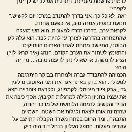
לדמות פרשנות מעניינת, חתרנית אפילו. יש לך זמן
לקפה?"
"אה, לא כל כך. אני בדרך להתנדב במרכז יום לקשיש."
תנועת כתפיה אמרה טוב, אז בפעם אחרת.
לקראת ערב, בדרכו חזרה למעונות, הוא חש מועקה
שהתפתחה בהדרגה לצורך עז להיות לבד. הוא עלה לגן
הבוטני, התיישב מתחת לאחד הארזים הוותיקים
והתאמץ לשחזר את הערב הקודם. הנהג (איך קראו לו?)
הציע לו משהו, או שאולי נתן לו עצה טובה… מה זה
היה?
הכמיהה להתבודד גברה ולמחרת בבוקר היתרגמה
לפעולה. הוא בדק באתר אגד את זמני האוטובוס לעין
גדי, ארגן ציוד מינימלי לקמפינג, ולקראת צוהריים מצא
את עצמו בחניון הלילה למרגלות הקיבוץ. אסף כיבה את
הנייד והקשיב לדממה הלוחשת של מדבר יהודה,
שהזמינה אותו לצאת ולגלות את השטח. השמיים
התבהרו, ומד החום בפתח משרד הקבלה התייצב על
עשרים מעלות. המפל העליון בנחל דוד היה ריק