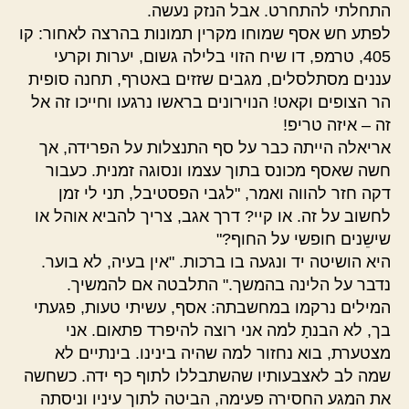
התחלתי להתחרט. אבל הנזק נעשה.
לפתע חש אסף שמוחו מקרין תמונות בהרצה לאחור: קו
405, טרמפ, דו שיח הזוי בלילה גשום, יערות וקרעי
עננים מסתלסלים, מגבים שזזים באטרף, תחנה סופית
הר הצופים וקאט! הנוירונים בראשו נרגעו וחייכו זה אל
זה – איזה טריפ!
אריאלה הייתה כבר על סף התנצלות על הפרידה, אך
חשה שאסף מכונס בתוך עצמו ונסוגה זמנית. כעבור
דקה חזר להווה ואמר, "לגבי הפסטיבל, תני לי זמן
לחשוב על זה. או קיי? דרך אגב, צריך להביא אוהל או
שישֵנים חופשי על החוף?"
היא הושיטה יד ונגעה בו ברכות. "אין בעיה, לא בוער.
נדבר על הלינה בהמשך." התלבטה אם להמשיך.
המילים נרקמו במחשבתה: אסף, עשיתי טעות, פגעתי
בך, לא הבנתָ למה אני רוצה להיפרד פתאום. אני
מצטערת, בוא נחזור למה שהיה בינינו. בינתיים לא
שמה לב לאצבעותיו שהשתבללו לתוף כף ידה. כשחשה
את המגע החסירה פעימה, הביטה לתוך עיניו וניסתה