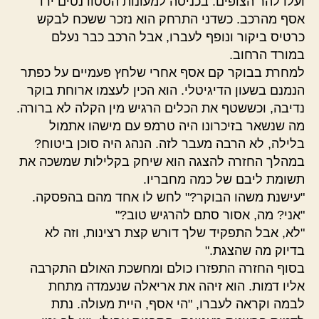
ועלו להר הצופים. בכניסה למעונות הסטודנטים ירד
אסף מהרכב. כשדני התרחק הוא נזכר ששכח לבקש
כרטיס ביקור ונופף לעברו, אבל הרכב כבר נעלם
במורד הרחוב.
למחרת בבוקר קם אסף אחרי שלחץ פעמיים על כפתר
הנמנם בשעון הדיגיטלי. הוא הכין לעצמו ארוחת בוקר
נדיבה, וכששטף את הכלים הרגיש מין הקלה לא ברורה.
מה שנשאר בזיכרונו היה טרמפ עם מישהו אתמול
בלילה, לא הרבה מעבר לזה. הנהג היה סוכן ביטוח?
במהלך החזרה להצגה הוא שיחק בקלילות שמשכה את
תשומת ליבם של כמה מחבריו.
"עישנת משהו הבוקר?" לחש לו אחד מהם בהפסקה.
"אני? מה, אסור סתם להרגיש טוב?"
"לא, אבל התפקיד שלך דורש קצת רצינות, וזה לא
בדיוק מה שהצגת."
בסוף החזרה התפזרו כולם ומחשכת האולם התקרבה
אליו דמות. הוא זיהה את אריאלה שנעמדה מתחת
לבמה וקראה לעברו, "הי אסף, היית מעולה. נתת