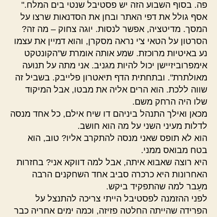
פה. בסוף השבוע הזה יש פסטיבל שנטי בים המלח."
אסף גולל את דפי האתר ובחן את הסדנאות שרצו על
המסך. מדיטציה, אפשר לנסות. יוגה צחוק – מה זה?
הסרטון על הטאי צ'י נראה מסקרן, והוא דמיין את עצמו
נע באיטיות מרוכזת. שמע אותה אומרת ש"הקונטקט
אימפרוביזיישן יכול להיות מגניב. אני מתה על תנועה
מאולתרת". ובתחתית הדף תיאטרון פלייבק. בשביל זה
שווה ללכת. הוא הרים אליה את מבטו, אבל המיקוד
שלו היה הרחק משם.
מכאן ואילך התנהל ביניהם דו שיח אילם, כל אחד מנסה
לדלות מעיני השני על מה הוא חושב.
הוא לא תופס שאני מנסה להתקרב אליו? טוב, הוא
בטח מבואס ממני.
היא רוצה שאבוא איתה, אבל למה דווקא אני? בחזרות
האחרונות היא כרכרה סביב אחד השחקנים הרבה
מעֵבר למה שהתפקיד ביקש.
לפני ההזמנה לפסטיבל הייתי צריכה להתנצל על
הפרידה שהייתה החלטה פזיזה, וכמה ימים אחריה כבר