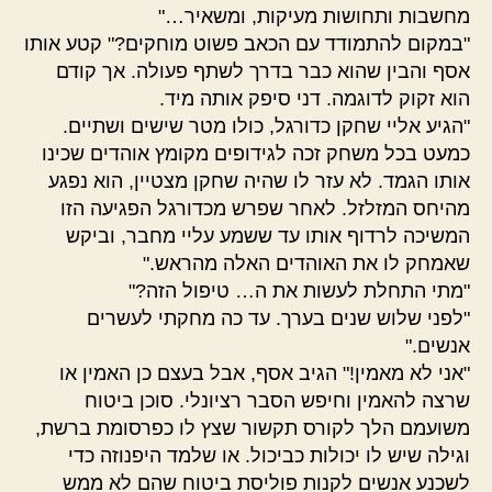
מחשבות ותחושות מעיקות, ומשאיר…"
"במקום להתמודד עם הכאב פשוט מוחקים?" קטע אותו
אסף והבין שהוא כבר בדרך לשתף פעולה. אך קודם
הוא זקוק לדוגמה. דני סיפק אותה מיד.
"הגיע אליי שחקן כדורגל, כולו מטר שישים ושתיים.
כמעט בכל משחק זכה לגידופים מקומץ אוהדים שכינו
אותו הגמד. לא עזר לו שהיה שחקן מצטיין, הוא נפגע
מהיחס המזלזל. לאחר שפרש מכדורגל הפגיעה הזו
המשיכה לרדוף אותו עד ששמע עליי מחבר, וביקש
שאמחק לו את האוהדים האלה מהראש."
"מתי התחלת לעשות את ה… טיפול הזה?"
"לפני שלוש שנים בערך. עד כה מחקתי לעשרים
אנשים."
"אני לא מאמין!" הגיב אסף, אבל בעצם כן האמין או
שרצה להאמין וחיפש הסבר רציונלי. סוכן ביטוח
משועמם הלך לקורס תקשור שצץ לו כפרסומת ברשת,
וגילה שיש לו יכולות כביכול. או שלמד היפנוזה כדי
לשכנע אנשים לקנות פוליסת ביטוח שהם לא ממש