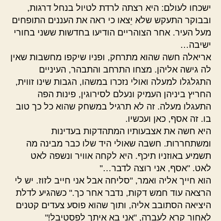
ישכחו לעולם: היא רצתה לרדת לטיול בנחל דרגות,
ובבוקר התעקש שלא יֵצאו כי ראה את העננים התופחים
מעל העיר. אחר הצוהריים הודיעו בחדשות ששני בחורי
ישיבה…
אריאלה חשה שהוא מתרחק, ופניו שיקפו מחשבות שאין
לה גישה אליהן. מצחו התרחב והתבהר, העיניים
התגלגלו למעלה ואולי נזכרו במשהו, הגבות שינו זווית,
החריץ ביניהן העמיק ונעלם לסירוגין, פינות הפה
התעגלו מעלה. זה לא תרגיל במשחק שהוא כל כך טוב
בו. זה אסף, כאן ועכשיו.
היא חשה את אצבעותיו המתהדקות בעדינות
ומשתחררות. חשבה שאולי היד שלו כבר מבינה מה
תשמיע באוזניו תיכף. היא לקחה אוויר ונשפה לאט
לאט. "אסף, אני רוצה לדבר…"
הוא חייך אליה ואמר, "סליחה אבל אני חייב לזוז. יש לי
הרצאה עוד חמש דקות, נדבר אחר כך." כשהגיע לדלת
היציאה הסתובב אליה, ותוך שהוא פוסע צעדים קטנים
לאחור קרא לעברה, "אני בא איתך לפסטיבל!"