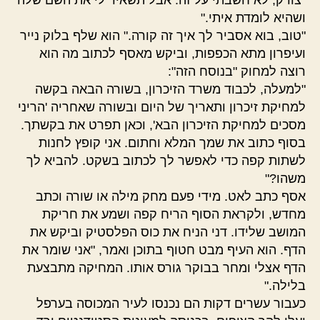
"צודק, לא חשבתי על זה. אבל תשאיר לי את השם שלה
ושהיא לומדת איתי."
"טוב, בוא אסביר לך איך זה קורה." הוא שלף בלוק נייר
ועיפרון מתא הכפפות, וביקש מאסף לכתוב מה הוא
רוצה למחוק "בנוסח הזה":
"למעלה, לכבוד משרד הזיכרון, בשורה הבאה בקשה
למחיקת זיכרון ותאריך של היום ובשורה שאחריה 'הריני
מסכים למחיקת הזיכרון הבא', וכאן תפרט את בקשתך.
בסוף כתוב את שמך המלא וחתום. אני קופץ לחנות
לשתות קפה כדי לאפשר לך לכתוב בשקט. להביא לך
משהו?"
אסף כתב לאט. מידי פעם מחק מילה או שורה וכתב
מחדש, ולקראת הסוף הריח קפה ושמע את חריקת
המושב שלידו. דני הניח את כוס הפלסטיק וביקש את
הדף. הוא העיף מבט חטוף בתוכן ואמר, "אני שומר את
הדף אצלי ומחר בבוקר גורס אותו. המחיקה מתבצעת
בלילה."
כעבור עשרים דקות הם נכנסו לעיר המכוסה בערפל