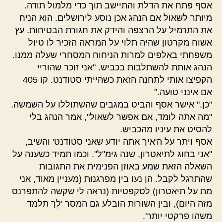
אסף פתח את הדלת והתיישב תוך כדי מלמול תודה.
מיותר לשאול אם הנהג אכן נוסע לירושלים. הוא הניח
את התרמיל על הרצפה והידק את חגורת הבטיחות. עץ
אשוח מקרטון שהיה תלוי על המראה הזכיר לו טיול
משפחתי באלפים למרות הניחוח המסחרי שעלה ממנו.
הנהג אותת להשתלבות בכביש. "אני זוכר שהוריי
הקפיצו אותי לתחנה הזאת כשהייתי סטודנט. קו 405
אם אינני טועה."
"כן," אישר אסף והביט במגבים שהשתוללו על השמשה.
"מה אתה לומד, אם אפשר לשאול", אמר הנהג בלי
להסיט את עיניו מהכביש.
אסף ויתר על ה'איך אתה יודע שאני סטודנט' והשיב,
"אני בחוג לתיאטרון, שנה גימ"ל". וכמו תמיד כשענה על
השאלה הזאת שמע באוזן הפנימית את התגובות
שהתרגל לקבל. הן נעו בין מפרגנות (מעניין מאוד, אני
מת על תיאטרון) לסקפטיות (נראה לי שקשה להתפרנס
מזה היום), ובין השורות הובלע גם המסר 'לֵך תלמד
משהו פרקטי יותר'.