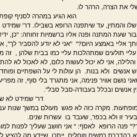
ם שלי את הצרה, הרהר ל
הגיע במהרה לסניף קופת
שלו והמתין, עד שיתפנה הרופא בשבילו. דר' שמידט 
בור שעת המתנה ופנה אליו ברשמיות זחוחה: "כן, ידיד
תך אליי באמצע היום?" "אני לא יודע להסביר לך", אמ
עליי תולעים שמתהלכות עליי כמו בבית שלהן , זה מג
והלילה, אני לא יכול לעשות כלום, לא לאכול לא להת
ש אנשים ולא בנות. הן עולות לי על השפתיים ופוחד 
ני נושם אוויר פנימה, אני מתגרד בלי סוף, זה מפריע 
 בין אנשים ובכלל בעבודה-סבל סב
' שמידט לא שלט
מופתעות. מקרה כזה לא פגש מעולם במשך שנות עבו
 בעיר זו ולא בכפר, שעבד בו עשרות שנים
?" פנה הרופא לאסף: " אני חושב שעליך לפנות למו
בהדברת רמשים וזוחלים, ייתכן, שיידע מה להציע לך