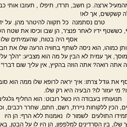
מעיל ארצה. כן חשב, תרדו, תיפלו , תעזבו אותי כבר
ו אלה קשקשים, אך ל
תמנה כל תקווה להיטהר מהן. על ידיו ט
, כששטף ידיו לאחר פנצ'ר, הן שבו וכיסו את שטח הע
 אסף היה בטוח, שהעמיתים שלו ב
ותן כמוהו, הוא ניסה לשתף בחוויה הרעה שלו את חבר
וסך, אך עמית לא הבין על מה הוא מצביע: "הלך עלי
ה אתה רואה? אתה הוזה בהקיץ, אין עליך שום 
ז
 את גודל צרתו: איך יראה לרופא שלו ממה הוא סוב
אותו? מי יעזור לו? הבעיה היא רק 
יו בעבודה היו כשל רובוט: הוא החליף גלגלי
ים, הכין ללקוחות ניירת, רשם, חתם, שחרר רכבים, וכ
ידו התולעים לשמור לו נאמנות ללא הרף: הן היו
' שלו, בין הסרדינים למלפפון, הן היו לו על הבטן, באז