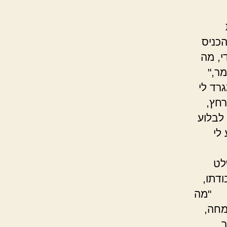
ו.
הכניס
י, מה
ר,"
רד לי
רחץ,
לבלוע
לי
ל".
דתו,
. "מה
מחה,
,