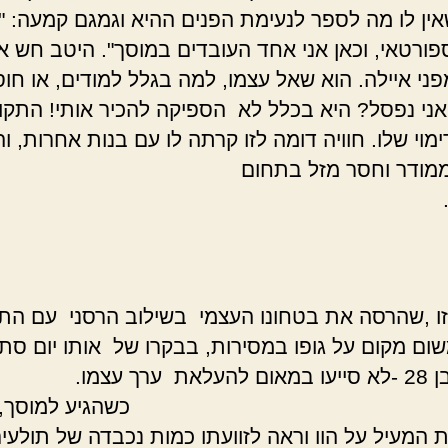
שאין לו מה לספר לנעימת הפנים ההיא וגמגם קמעה: "א
פורטאי, וכאן אני אחד העובדים במוסך". היטב חש א
ני איילה. הוא שאל עצמו, למה בגלל למודים, או חוס
אני נפסל? היא בכלל לא הספיקה להכיר אותי! התקו
מוי שלו. חוויה דומה לזו קרתה לו עם בנות אחרות, ו
מודר וחסר מזל בתחום
אהבה.
ו ,שהרסה את בטחונו העצמי בשילוב הרסני עם התו
ום מקום על גופו במסירות, בבקרו של אותו יום סת
בהיותו בן 28 -לא סייעו במאום להעלאת ערך 
הגיע למוסך, תל
ת המעיל על הוו וראה לזוועתו כמות נכבדה של תולעי