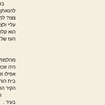
בסופו ש
להנאתן 
צצו? למה
על
הוא קלה
העז ש
הוא הי
בילדו
מהלמודי
היה זוכ
אפילו ז
בית הור
הק
הוא היה
בעיר .