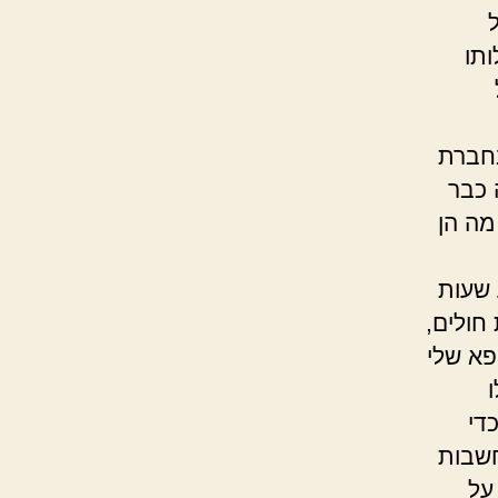
ותו
או?
רת
 כבר
מה הן
ו?
עות
חולים,
פא שלי
די
חשבות
על