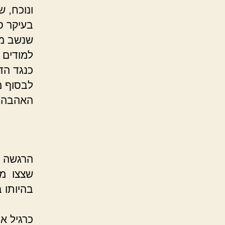
ונוכח, 
בעיקר ס
שנשב מפ
למודים 
כנגד הדי
לבסוף מ
ה
הרגשה ז
שצצו מש
כש
כרגיל א