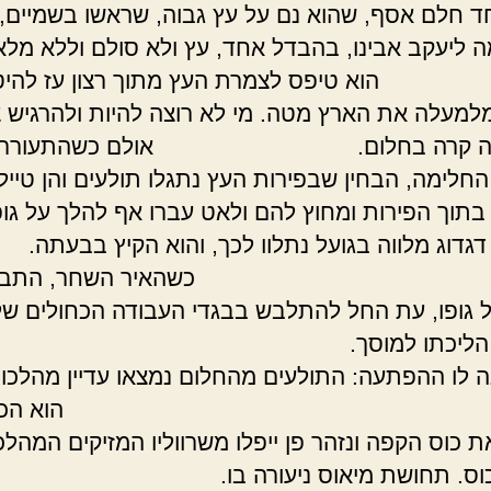
ד חלם אסף, שהוא נם על עץ גבוה, שראשו בשמיים, 
ה ליעקב אבינו, בהבדל אחד, עץ ולא סולם וללא מל
יפס לצמרת העץ מתוך רצון עז להיטי
למעלה את הארץ מטה. מי לא רוצה להיות ולהרגיש 
זה קרה בחלום. אולם כשהתעורר, נ
החלימה, הבחין שבפירות העץ נתגלו תולעים והן טיילו
בתוך הפירות ומחוץ להם ולאט עברו אף להלך על גופ
דגדוג מלווה בגועל נתלוו לכך, והוא הקיץ ב
איר השחר, התבונן ע
ל גופו, עת החל להתלבש בבגדי העבודה הכחולים של
את הליכתו למוסך. או
נה לו ההפתעה: התולעים מהחלום נמצאו עדיין מהלכות
א הכין
ת כוס הקפה ונזהר פן ייפלו משרווליו המזיקים המהלכ
 הכוס. תחושת מיאוס ניעורה 