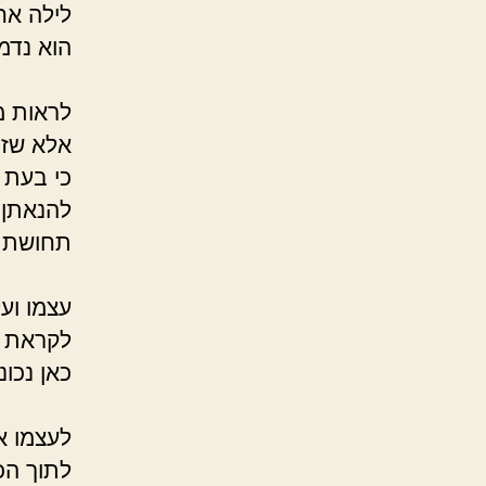
לילה אח
הוא נדמ
הוא ט
לראות מ
אלא ש
כי בעת 
להנאתן 
תחושת 
כשה
עצמו וע
לקר
כאן נכו
הו
לעצמו א
לתוך