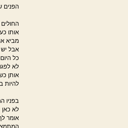
הפני
הוא 
החולים 
אותו כע
מביא או
אבל יש 
כל היום 
לא לפגו
אותן כשא
להיות
דר
בפניו ה
לא כאן
אומר לך
המתמצא 