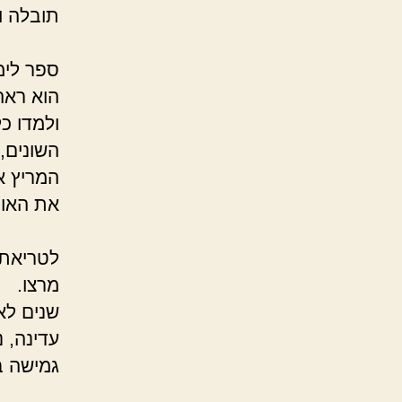
תובלה ו
כיון
ספר לימ
הוא ראה
ולמדו כל
השונים,
המריץ א
את
הוא המ
לטריאתלו
מרצו
שנים לא
עדינה, נ
גמישה 
הציע ל