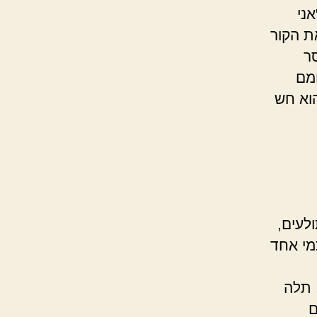
ני
ת הקור
ר
מם
הוא חש
לעים,
מי אחד
עצמו.
ה
ם