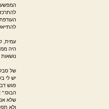
המפשעה,
להתרכז 
העודפת,
להתיי
בארו
עמית, ק
היה ממש
נושא
אסף 
של סבל 
יש לי ב
פגש דבר
הבוס:" 
שלא אנכ
ולא תפס