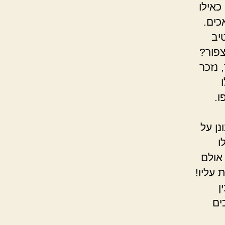
כאילו
אכים.
ב
צפור?
זכר
ו.
בעתה.
ל
ו
לם
 עליו!
ים
בו.