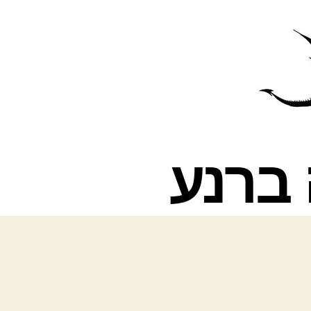
פרס
עינת