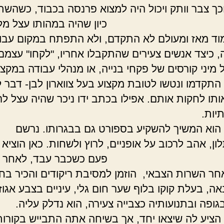
כך צבר וותק ויכול היה למצוא פרנסה בכבוד, כשהש
 שהיה במהותו עצל מלהחז
וד מאז ומעולם לא התקדם, ולא התפתח במקום עבוד
, כיצד אנשים צעירים שהתקבלו אחריו, "לקחו" עצמם 
 מיני קורסים של פקחי בנייה, או מנהלי עבודה במקצו
 התקדמו ונטשו לטובת מקצוע בעל צווארון לבן- דבר 
ותו לחקות אותם. אפילו בכתב ידו ניכר שהיה עצל ל
 האותיות
שיך להשקיע בספורט גם בבגרותו. נרשם
ן, אהב לרכוב על אופניים, לרוץ ולשחות. כאן הוציא
. פעם כשכבר עבד, לאחר כש
חר השרות הצבאי, הוזמן למסיבת ריקודים והכיר בח
אה, בעלת קוקו בלוף שער חום גלי, עיניים בצבע אגוז
בגופה ובתנועותיה כצבייה צעירה, הוא נדלק 
ה שיצאו יחד, אך בשיחה אתה התבייש בקורות ח