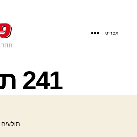
תפריט
241 תולעים – שולה ברנע
תולעים 