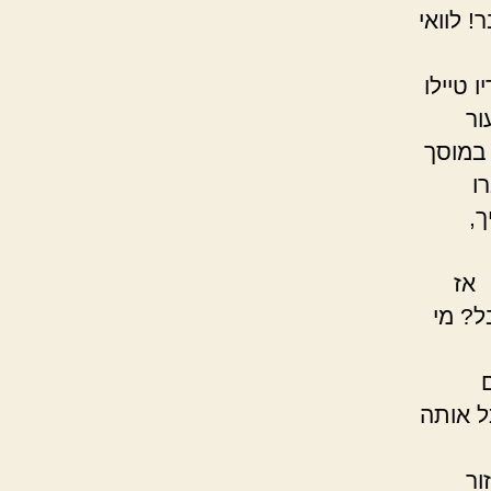
! לוואי
א!
יילו
ור
מוסך
ו
ך,
דבר!"
ל? מי
שלו.
ם
ל אותה
ור