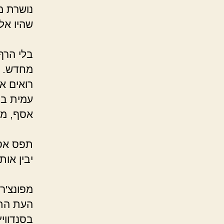
נושרת מה
שהי
טרם נס
בלי הרף
מחדש.
רואים א
עמית במ
אסף, מ
א
תפס אסף
יבין 
תנועות
מפונצ'ר
העת התמ
בסנדוויץ