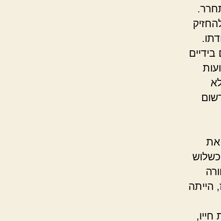
תחרר.
יק
תו.
בידיים
עות
לא
רשום
.
 את
לוש
ורה
, הייתה
עליה.
ייו,