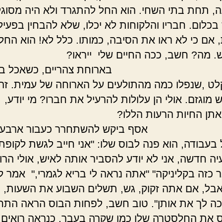
 תחת בתי השחי. הוא החל להתגרד ולא היה מסוגל
בכלום. חבריו והלקוחות לא יכלו, שלא להבחין בפעיל
 אם כי לא ראו את הסיבה, כמותו. כלל לא! הוא החל
אש. מה? חשב, ככה החיים שלי ייר
חת צהריים, כשאכל בחב
לט ,שנפלו כמה מהתולעים על הארוחה של עמית. זה
 מוגזם. אולי הן עלולות להרעיל את חברו? מי יודע, 
ות אתן החיות הרעות הלל
ביקש להשתחרר כעבור ארבע ש
בעבודה, הוא פנה לבוס שלו: "אני חייב לגשת לקופת 
עיה חדשה, אני לא יודע להסביר אותה לאיש, אולי הרו
 כזה בקליניקה" "אתה נראה לי בריא לגמרי," אמר לו
אבל, אם אתה זקוק, גש, תשלים השבוע את השעות, כ
ה לך את אותן". טוב חשב, לפחות הבוס הראה הת
 את החלסטרה שלו כמו שקרה בעבר. כנראה רואים 