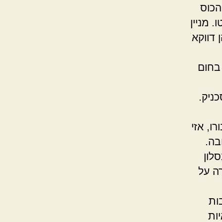
הכוס
 מניין
 דווקא
.
בחום
מהן.
ניק.
ו, אזי
בה.
לון
ה על
.
ות
ות