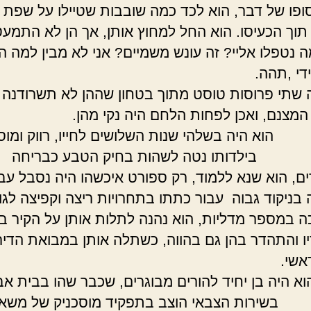
ל דבר, הוא לכד כמה שובבות שטיילו על שפת 
תוך הכעיסו. הוא החל למחוץ אותן, אך הן לא התמעטו.
 נטפלו אליי? זה עונש משמיים? אני לא מבין למה הן
יי ולצידי ,תהה
 שתי פרוסות טוסט מתוך בטחון שההן לא תשרודנה 
ל המצנם, ואכן לפחות הלחם היה נקי 
ה בשלהי שנות השלושים לחייו, רווק ומוסכ
תו נטה לשהות בחיק הטבע כבריחה
ם, הוא שנא ללמוד, רק ספורט איכשהו היה נסבל עבור
ה בניקוד גבוה עבור כתתו בתחרויות ריצה וקפיצה לגו
כה במספר מדליות, הוא נהנה לתלות אותן על הקיר בס
יו והתהדר בהן גם בהווה, כשתלה אותן במבואת הדיר
יר הראשי
 בן יחיד להורים מבוגרים, שכבר שהו בבית אב
 בשירות הצבאי הוצב בתפקיד מוסכניק של משאי