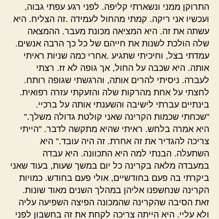
התרוקן ממני ונשארתי קליפה. לפני רגע עפתי גבוה,
ועכשיו אני ריקה. קמתי מהחול לעמידה .זה הצליח. היא
עשתה את זה. היא המציאה מכונת מעבר. ההמצאה
שלה הולכת לשנות את חייהם של כל כך הרבה אנשים.
עמדתי בצל, וחיכיתי שתגיע .אחרי כמה שניות ראיתי
אותה. היא שכבה על החול, אך גופה לא זז. רצתי
לעברה. ניסיתי להרים אותה, והרגשתי שגופה רותח.
לחצתי על אחת מהרקות שלה והזעקתי עזרה רפואית.
בינתיים עברתי לישיבה והשענתי אותה על ברכיי.
"שכחתי שכמות הקרינה שאני קולטת גדולה משלך."
היא אמרה בלחש. ראיתי שהיא מתקשה לדבר. "הייתי
צריכה להגדיר את זה אחרת. זה היה עובד." היא
השתעלה. הבנתי למה היא התכוונה. היא עבדה
במעבדה מלאה בקרינה כל יום במשך שעות, בעוד שאני
ביקרתי בה פעם בחודשיים, אולי פעם בחודש. כמויות
הקרינה שנחשפנו אליהן במהלך השנים מאוד שונות.
זאת הסיבה שהקרינה שהמכונה הפיצה השפיעה עליה
ולא עליי. היא הייתה צריכה לקחת את זה בחשבון לפני