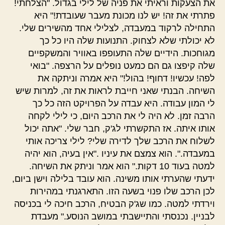
את הצעקות וראיתי את פניה של לילי בגדול. "הצלחתי!
פתרתי את זה! יש לנו מכונת מעבר שעובדת!" היא
התחילה לרקוד במעבדה, לצלילי אחד מהשירים שלי.
לא יכולתי שלא לצחוק. התנועות שלה היו כל כך
מגוחכות. הידיים שלה התעופפו באוויר והמשקפיים
שלה קיפצו גם הם כמעט נופלים על הרצפה. "בואי
לפה! עכשיו! דחוף! בהול!" היא אמרה וניתקה את
השיחה. הבנתי שאני חייבת לראות את זה, למרות שיש
לי המון עבודה. היא עבדה על הפרויקט הזה כל כך
הרבה זמן. לא היה לי את הרכב היום, כי לילי לקחה
אותו איתה. אז התקשרתי לג'ק, חבר שלי. "אתה יכול
לשלוח את הרכב שלך לדירה שלי? לילי צריכה אותי
במעבדה.". הוא צמצם את עיניו ."אין בעיה, הוא יהיה
למטה בעוד 10 דקות." הוא אמר וניתק את השיחה.
ידעתי שהערתי אותו משינה. הוא עובד בלילה וישן ביום,
לכן הרכב שלו פנוי בשעה הזו. התארגנתי במהירות
וירדתי למטה. כמו שג'ק הבטיח, הרכב חיכה לי בכניסה
לבניין. נכנסתי והתיישבתי במושב הנוסע." מעבדת