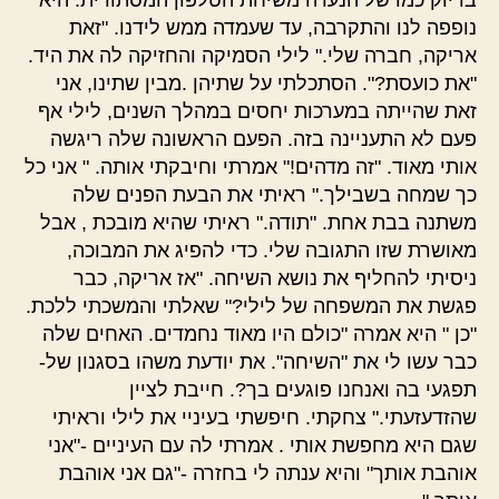
בדיוק כמו של הנערה משיחת הטלפון המסתורית. היא
נופפה לנו והתקרבה, עד שעמדה ממש לידנו. "זאת
אריקה, חברה שלי." לילי הסמיקה והחזיקה לה את היד.
"את כועסת?". הסתכלתי על שתיהן .מבין שתינו, אני
זאת שהייתה במערכות יחסים במהלך השנים, לילי אף
פעם לא התעניינה בזה. הפעם הראשונה שלה ריגשה
אותי מאוד. "זה מדהים!" אמרתי וחיבקתי אותה. " אני כל
כך שמחה בשבילך." ראיתי את הבעת הפנים שלה
משתנה בבת אחת. "תודה." ראיתי שהיא מובכת , אבל
מאושרת שזו התגובה שלי. כדי להפיג את המבוכה,
ניסיתי להחליף את נושא השיחה. "אז אריקה, כבר
פגשת את המשפחה של לילי?" שאלתי והמשכתי ללכת.
"כן " היא אמרה "כולם היו מאוד נחמדים. האחים שלה
כבר עשו לי את "השיחה". את יודעת משהו בסגנון של-
תפגעי בה ואנחנו פוגעים בך?. חייבת לציין
שהזדעזעתי." צחקתי. חיפשתי בעיניי את לילי וראיתי
שגם היא מחפשת אותי . אמרתי לה עם העיניים -"אני
אוהבת אותך" והיא ענתה לי בחזרה -"גם אני אוהבת