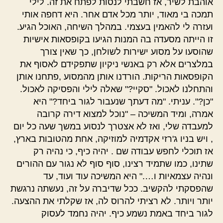
אוהבת לשיר, אז חשבתי לנסות לפתח את זה. לילי
תמכה בי מאוד, יותר מכל אדם אחר. היא דחפה אותי
ועזרה לי להאמין בעצמי. במהלך השיחה, האוכל הגיע.
זו הייתה מסעדה בה המנות הגיעו בקופסאות אישיות
שהוסעו על מסוע ישירות לשולחן, כך שאין צורך
במלצרים אלא רק באנשי ניקיון שתפקידם לאסוף את
הקופסאות הריקות. הורדנו אותן מהמסוע ,פתחנו אותן
והתחלנו לאכול. "סקיי?" שאלה לילי והפסיקה לאכול.
"כן?". עניתי. "מה דעתך שנעבור לגור ביחד?" היא
אמרה, ומיד המשיכה – "נוכל למצוא דירה קרובה
למעבדה שלי, ואז לא אצטרך לנסוע במשך שעה כל יום
, ויש בניו ג'רזי אקדמיה למוזיקה, אחת מהטובות בארץ,
אז תוכלי לחפש עבודה שם . יהיה כיף, כי נהיה רק
שתינו, כמו שתמיד רצינו, סוף סוף לא נגור עם ההורים
ונהיה עצמאיות ו…." היא המשיכה עוד ועוד, עד
שהפסקתי להקשיב. ככל שדיברה על זה, נעשתה נרגשת
יותר ויותר. לא רציתי להרוס לה, אז שקלתי את ההצעה.
לגור ביחד באמת נשמע כיף. יהיה נחמד לעסוק