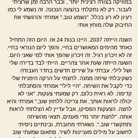
במוזיקה בצורה רצינית יותר , וכבר הרבה זמן שרציתי
לעבור, רק לא נתקלתי בהצעה הנכונה. זה נשמע לי כמו
רעיון לא רע בכלל. "נשמע טוב." אמרתי והרגשתי את
החיבוק שלה מוחץ אותי.
השנה הייתה 2037. היינו בנות 24 אז. היום הזה התחיל
כאחד מהימים המאושרים בחיי, והפך ליום הנוראי בחיי.
זה לא זיכרון רגיל. זה זיכרון שהפך אותי למי שאני היום.
השעה הייתה שעת אחר צהריים. הייתי לבד בדירה שלי
ושל לילי. עבדתי על שירים חדשים בחדר העבודה
כשקיבלתי שיחה ממנה. לחצתי על הרקה הימנית שלי
כדי לקבל את השיחה. "היי לילי" אמרתי והסתכלתי
קדימה. לא ראית כלום, רק שמעתי צעקות. "אני לא
יכולה לראות אותך, את צריכה ללחוץ שוב." אמרתי והיא
לחצה. הצעקות הפסיקו, אבל עדיין לא הצלחתי לראות
אותה. "לחצת יותר מדי פעמים, תצאי מהשיחה
ותתקשרי שוב.". נשארתי מחוברת, ובינתיים ניסיתי
לחשוב על מילים מעניינות לשיר. פתאום שמעתי שוב