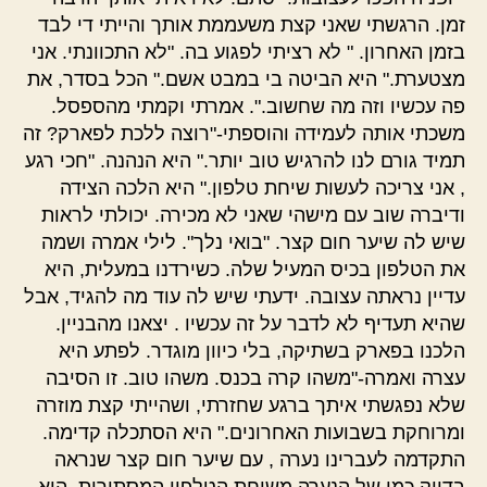
זמן. הרגשתי שאני קצת משעממת אותך והייתי די לבד
בזמן האחרון. " לא רציתי לפגוע בה. "לא התכוונתי. אני
מצטערת." היא הביטה בי במבט אשם." הכל בסדר, את
פה עכשיו וזה מה שחשוב.". אמרתי וקמתי מהספסל.
משכתי אותה לעמידה והוספתי-"רוצה ללכת לפארק? זה
תמיד גורם לנו להרגיש טוב יותר." היא הנהנה. "חכי רגע
, אני צריכה לעשות שיחת טלפון." היא הלכה הצידה
ודיברה שוב עם מישהי שאני לא מכירה. יכולתי לראות
שיש לה שיער חום קצר. "בואי נלך". לילי אמרה ושמה
את הטלפון בכיס המעיל שלה. כשירדנו במעלית, היא
עדיין נראתה עצובה. ידעתי שיש לה עוד מה להגיד, אבל
שהיא תעדיף לא לדבר על זה עכשיו . יצאנו מהבניין.
הלכנו בפארק בשתיקה, בלי כיוון מוגדר. לפתע היא
עצרה ואמרה-"משהו קרה בכנס. משהו טוב. זו הסיבה
שלא נפגשתי איתך ברגע שחזרתי, ושהייתי קצת מוזרה
ומרוחקת בשבועות האחרונים." היא הסתכלה קדימה.
התקדמה לעברינו נערה , עם שיער חום קצר שנראה