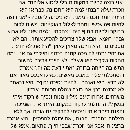
"אני רוצה להיות במקומות בלי לנסוע אליהם". אני
זוכרת שלא הבנתי למה היא התכוונה. כבר אז היא
הייתה יותר חכמה ממני. היא ניסתה להסביר- "אני רוצה
להיות פה עכשיו ומחר לצלול באוקיינוס. פשוט לקום
בבוקר ולהיות בחוף הים." צחקתי. "למה שאני לא אבוא
גם?". "אמא ואבא שלך צריכים להסיע אותך, והם לא
מסכימים." היא חייכה מאוזן לאוזן. "היי! את לא יודעת
את זה!" נתתי לה מכה קטנה בכתף וחייכתי גם אני. "מה
החלום שלך?" היא שאלה. לא הייתי צריכה לחשוב.
התשובה הייתה ברורה. "את יודעת מה זה." אמרתי
והסתכלתי עליה במבט מאשים, כאילו אכעס מאוד אם
לא תדע. היא נאנחה. "להיות נסיכה נכון?". היא נראתה
לא מרוצה. "כן! אני רוצה שמלה תפוחה, ארמון,
משרתים, ארוחות עם מיליון מנות ונסיך שירקוד איתי
בנשף.". התחלתי לרקוד במקום. הזזתי את השמיכה
והפנס ביחד איתי וניסיתי להרקיד גם אותה, אך ללא
הצלחה. "הבנתי, הבנתי, את יכולה להפסיק." היא אמרה
ברצינות, אבל אני זוכרת שבבי חיוך. פתאום, אמא שלי