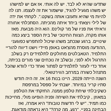
שתדעו שהיא לא לבד. יש לה אותי. אז אם יש למישהו
יש משהו מגעיל להגיד, שישמור את זה לעצמו. תנו לה
להיות מי שהיא ותעזבו אותה בשקט.". לקחתי את ידה
של לילי ויצאתי ביחד איתה מהכיתה. הסתכלתי אחורה
וראיתי את פניו של מר קולינס. הוא היה מבועת. מאז
אותו מקרה, הצוות החינוכי של בית הספר ביצע כמה
שינויים. ברגע שנכתב משהו שיכול להתפרש כפוגעני
,ההודעה מוסרת מהצ'אט באופן מיידי וישנו דיווח להוריי
התלמיד. הטאבלטים מחולקים לתלמידים רק בשלב
התרגול ולא לפני, ובשלב זה נוכחים שני מורים בכיתה,
אחד כדי לעזור לתלמידים לפתור ואחד כדי לוודא שהכל
מתנהל כשורה במרחב הווירטואלי.
השנה הייתה 2029. היינו בנות 16 אז. זה היה חודש
סתיו קריר במיוחד. ישבתי על ספסל במרפסת
כשקיבלתי שיחת טלפון ממנה. החזקתי את הטלפון
במאוזן , קיבלתי את השיחה ופניה הופיעו מולי, מחייכות
כמו תמיד. "יש לי חדשות טובות!" היא אמרה, ואז
הבחינה בפניי. "רגע, מה קרה?" היא נראתה מודאגת.