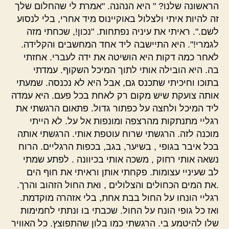
הראשונה שלנו? " היא הנהנה. "אמרת לי שהחלום שלך
זה להיות איתי ולצלול באוקיינוס מיד אחרי, בלי לנסוע
לשם.". ראיתי את עיניה נפתחות. "נכון!, שכחתי מזה
לגמרי!". היא התיישבה ליד אחד המחשבים והקלידה.
לאחר כמה דקות היא הושיטה את ידה לעברי. אחזתי
בה. היא הובילה אותי לתוך המיכל השקוף. עמדתי
בתוכו וחיכיתי שתכנס גם, אבל היא לא נכנסה. שמעתי
אותה צועקת שיש מקום רק לאחת בכל פעם. היא עמדה
ליד המיכל ולחצה על כפתור גדול. פתאום הרגשתי את
רגליי מתנתקות מהרצפה ומונפות אל על. לא הייתי
מוכנה לזה. הרגשתי שרוח עוטפת אותי. הרגשתי אותה
בכל איבר בגופי , בשיער, בגב, בכפות הרגליים. הרוח
נשאה אותי רחוק , משכה אותי בכיוונה . לפתע שמתי
לב שעיניי עצומות. פקחתי אותן וראיתי את חוף הים
.את המים הכחולים והצלולים , ואת החול הזהוב והרך.
רגליי הונחו על החול בבת אחת, בלי אזהרה מוקדמת.
ואז כל גופי הונח על החול. שכבתי בו ונתתי לחמימות
שלו להיטמע בי. הרגשתי כמו בלון שהתפוצץ. כל האוויר