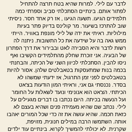
לדבר עם לילי. למרות שהיא בטח תרצה להתחיל
לפתור אותם. בינתיים הסתכלתי סביב וספרתי כמה
תלמידים הגיעו. תשעה הגיעו , אז רק אחד חסר. ניסיתי
שוב להתרכז בשיעור. מר קולינס בדיוק פתר בעיות
מילוליות. ראיתי את ידה של לילי מונפת באוויר. הייתי
ממש גאה בה על שידעה את כל התשובות. ניתנה לה
רשות לדבר והיא הסבירה לאט ובבירור את דרך הפתרון
של הבעיה. אני זוכרת שחלק מהתלמידים הקשיבו ואף
ניסו להבין. הסתכלתי לכיוון השני של הכיתה, והבחנתי
בכמה בנות שמתעסקות בטאבלטים שלהן. אסור להיות
בטאבלטים לפני זמן התרגול, אז ידעתי שמשהו לא
בסדר. נכנסתי גם אני, וראיתי המון הודעות בצ'אט
הכיתתי. הצ'אט הוא אנונימי ונועד לשאלות על החומר
ועל הנעשה בכיתה. היום נכתבו בו דברים מגעילים על
לילי. נכתב שם שהיא מעמידה פנים ושהיא בעצם לא
כזאת חכמה. שהיא עושה את זה כדי שכל המורים יאהבו
אותה. השתמשו הרבה במילים חנונית, מזויפת,
שקרנית. לא יכולתי להמשיך לקרוא. בינתיים עוד ילדים