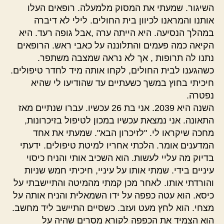
השיגור. שמעתי את המסוק מלמעלה. רופאים העלו
אותנו והמראנו לכיוון בית החולים. לילי לא דיברה
במהלך הנסיעה. היא הייתה ערה ,אבל גופה רעד. היא
הקיאה כמה פעמים והתלוננה על כאבי ראש. הרופאים
נתנו לה תרופות , אך לא נראה שמצבה משתפר.
כשהגענו לבית החולים, לקחו אותה מיד לחדר טיפולים.
חיכיתי בחוץ במשך כשעתיים עד שהודיעו לי שהיא
נפטרה.
השנה היא 2039. אני בת 26 עכשיו. עברו שנתיים מאז
התאונה. אני נמצאת עכשיו במכון לטיפול בזיכרונות,
מחכה שיקראו לי. "לזיכרון הבא". שמעתי את אחד
המדענים אומר. הלכתי אחריו למיטת טיפולים. ידעתי
בדיוק מה עליי לעשות. הוא השכיב אותי והניח כיסוי
עיניים בידי. שמתי אותו על עיניי, חיכיתי חמש שניות
והורדתי אותו. לאחר מכן קמתי מהמיטה והתיישבתי על
כיסא. הוא עטה כפפה על ידו השמאלית והניח אותה על
מצחי. הוא לחץ מעט ועזב. כשסיים התיישב ליד מחשב.
הוא הצמיד את הכפפה לקורא מסרים שהיה על