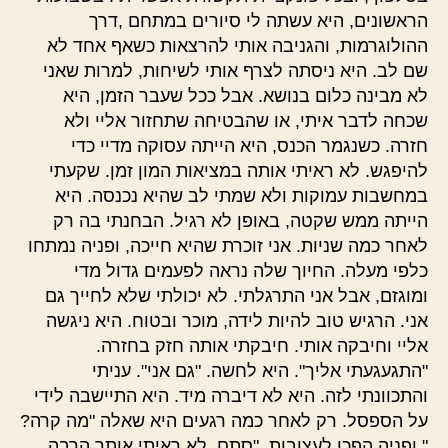
הראשונים, היא עשתה לי סיורים במתחם ,דרך
ההולוגרמות, והגניבה אותי להרצאות כשאף אחד לא
שם לב. היא ניסתה לצרף אותי לשיחות, למרות שאני
לא מבינה כלום בנושא. אבל ככל שעבר הזמן, היא
שכחה לדבר איתי, או שהבטיחה שתחזור אליי ולא
חזרה. כשנגמר הכנס, היא הייתה עסוקה מדיי כדי
להיפגש. לא ראיתי אותה במציאות המון זמן. שקעתי
במחשבות עמוקות ולא שמתי לב שהיא נכנסה. היא
הייתה ממש שקטה, באופן לא רגיל. הבחנתי בה רק
לאחר כמה שניות. אני זוכרת שהיא חייכה, ופניה נמתחו
כלפי מעלה. החיוך שלה נראה לפעמים גדול מדי
ומוגזם, אבל אני התרגלתי. לא יכולתי שלא לחייך גם
אני. הרגיש טוב להיות לידה, מוכר ובטוח. היא ניגשה
אליי וחיבקה אותי. חיבקתי אותה חזק בחזרה.
"התגעגעתי אליך". היא לחשה. "גם אני". עניתי
והתכוונתי לזה. היא לא דיברה מיד. היא התיישבה לידי
על הספסל. רק לאחר כמה רגעים היא שאלה "מה קרה?
" ופניה הפכו לעצובות. "סתם. לא ראיתי אותך הרבה