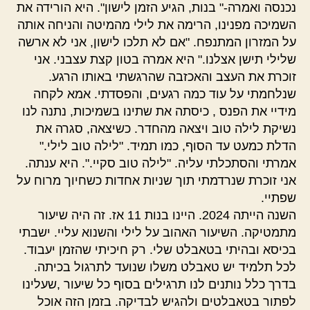
נכנסה ואמרה-" בנות, הגיע הזמן לישון". היא הורידה את
השמיכה מפנינו, הרימה את לילי מהמיטה והניחה אותה
על המזרון המתנפח. "אם לא תלכו לישון, אני לא ארשה
שלילי תישן אצלנו." היא אמרה בטון קצת עצבני. אני
זוכרת את העצב והאכזבה שהרגשתי באותו הרגע.
שנלחמתי על עוד כמה רגעים, והפסדתי. אמא לקחה
מידיי את הפנס , כיסתה את שתינו בשמיכות, נתנה לנו
נשיקת לילה טוב ויצאה מהחדר. כשיצאה, סגרה את
הדלת כמעט עד הסוף, כמו תמיד. "לילה טוב לילי."
אמרתי והסתכלתי עליה. "לילה טוב סקיי.". היא ענתה.
אני זוכרת שנרדמתי תוך שניות אחדות כשחיוך מרוח על
שפתיי.
השנה הייתה 2024. היינו בנות 11 אז. זה היה שיעור
מתמטיקה. השיעור האהוב על לילי והשנוא עליי. ישבתי
בכיסא ובהיתי בטאבלט שלי. רק חיכיתי שהזמן יעבוד.
לכל תלמיד יש טאבלט משלו שנועד לתרגול בכיתה.
בדרך כלל נותנים לנו תרגילים בסוף כל שיעור ,שעלינו
לפתור בטאבלטים ולהגיש לבדיקה. בזמן הזה אוכל