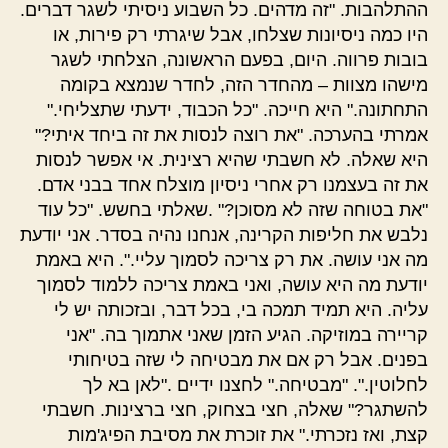
ההתלהבות. "זה מדהים. כל השבוע ניסיתי לשגר דברים.
היו כמה ניסיונות שצלחו, אבל שיגרתי רק פירות, או
בובות פרווה. היום, בפעם הראשונה, הצלחתי לשגר
מישהו מצוות – מהחדר הזה, לחדר שנמצא בקומה
התחתונה." היא חייכה. "כל הכבוד, ידעתי שתצליחי."
אמרתי בהערכה. "את רוצה לנסות את זה ביחד איתי?"
היא שאלה. לא חשבתי שהיא רצינית. אי אפשר לנסות
את זה בעצמנו רק אחרי ניסיון מוצלח אחד בבני אדם.
"את בטוחה שזה לא מסוכן?" .שאלתי בחשש. "כל עוד
נלבש את חליפות הקרינה, אנחנו נהיה בסדר. אני יודעת
מה אני עושה. את רק צריכה לסמוך עליי.". היא באמת
יודעת מה היא עושה, ואני באמת צריכה ללמוד לסמוך
עליה. היא תמיד תמכה בי, בכל דבר, ובזכותה יש לי
קריירה במוזיקה. הגיע הזמן שאני אתמוך בה. "אני
בפנים. אבל רק אם את מבטיחה לי שזה בטיחותי
לחלוטין.". "מבטיחה." לחצנו ידיים ."לאן בא לך
להשתגר?" שאלה, חצי בצחוק, חצי ברצינות. חשבתי
קצת, ואז נזכרתי." את זוכרת את מסיבת הפיג'מות