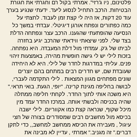
פלטינום, ניו ג'רזי". אמרתי בקול רם וחגרתי את חגורת
הבטיחות. הרכב התחיל לנסוע ליעד. ידעתי שנגיע בערך
עוד 20 דקות, אז היה לי קצת זמן לעבוד. לחצתי על
כמה כפתורים ונפתח אורגן דיגיטלי. עבדתי במשך כל
הנסיעה שהופתעתי שהגענו. הרכב עצר ונפתחה הדלת
בצד שלי. לפני שיצאתי ווידאתי שהרכב יגיע בחזרה
לביתו של ג'ק. עמדתי מול דלת המעבדה. היא נפתחה.
בזכות לילי יש לי גישה חופשית מהירה, באמצעות זיהוי
פנים. עליתי במדרגות לחדר של לילי. היא לא היחידה
שעובדת שם, יש חדרים רבים במתחם בהם יוצרים
שונים מפתחים מגוון המצאות . לילי התקדמה לעברי,
לבושה בחליפה מגינת קרינה. "יופי, הגעת. בואי תראי."
היא משכה אותי לתוך החדר. לקחתי חליפה ממתלה
שהיה בכניסה ולבשתי אותה. במרכז החדר עמד מין
מיכל שקוף, שנראה קצת כמו אקווריום. לילי ישבה
בכיסא מול מחשבים רבים שמסודרים בצורה של חצי
עיגול , מעבירה את הכיסא ממחשב למחשב,, כדי לתקן
דברים." זה מגניב." אמרתי , עדיין לא מבינה את