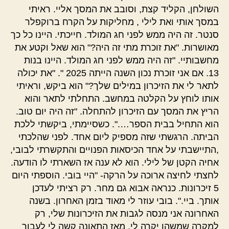
השולחן, הקליד קצת, וסובב את המסך אליי. ראיתי
במסך אותי ואת לילי , מחליקות על הקרח ברוקפלר
סנטר. זה היה ממש לפני חג המולד. חייכתי. היינו כל כך
מאושרות. "את זוכרת מתי זה היה?" הוא שאל וקטע את
מחשבותיי. "זה היה ממש לפני חג המולד. היינו בנות
13. אם אני זוכרת נכון השנה הייתה 2025 ". "את יכולה
לתאר לי את הזיכרון במילים שלך?" הוא ביקש, וראיתי
אותו לוחץ על הקלטה במחשב. התחלתי לתאר והוא
הריץ את המסך עם הזיכרון להתחלה. "זה היה יום טוב.
הוא התחיל בבית הספר….". כשסיימתי, ביקשתי ללכת
הביתה. הרגשתי שזה מספיק ליום אחד. לפני שהלכתי
,התיישבתי על אחד הכיסאות הפנויים והתקשרתי לבובי,
אחיה הקטן של לילי. הוא לא ענה אז השארתי לו הודעה.
לחצתי לחיצה ארוכה על הרקה- "היי בובי. הוספתי היום
5 זיכרונות. כנראה אבוא גם מחר. רק רציתי לעדכן
אותך. ביי.". בובי עוזר לי מאוד בזמן האחרון. בשנה
האחרונה אני מנסה לגבות את הזיכרונות שלי, רק
למקרה שמשהו יקרה לי. מאז התאונה קשה לי לעבור