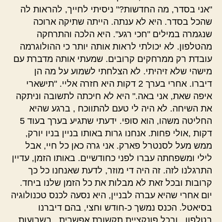
"אני בסדר, מה החדשות?" ניסיתי לחייך, להראות לה
שהכל בסדר. היא לא ענתה. הייתה שתיקה ארוכה
שנגמרה במילים "חכי רגע". היא הלכה והתרחקה
מהטלפון. לא יכולתי לראות אותה יותר כי ההולוגרמה
עובדת רק ממרחקים קרובים. שמעתי אותה מדברת עם
מישהי שלא זיהיתי. לא הצלחתי לשמוע על מה הן
דיברו. אחרי בערך 2 דקות היא חזרה אליי. "תישארי
איפה שאת, אני באה." היא לא חיכתה לתשובה וניתקה
את השיחה. לא היה לי טעם להתווכח , ברגע שהיא
החליטה משהו, הוא סופי. ידעתי שתגיע בערך בעוד 5
דקות ,אולי פחות. אנחנו גרות באותו בניין בניו יורק,
ממש מעל לסנטרל פארק. אני גרה כאן כל חיי, אבל
לילי ומשפחתה עברו לפני כחודשיים. באותו הזמן, עדיין
התרגלנו לזה. זה היה די מוזר, לדעת שאנחנו כל כך
קרובות ובכל זאת לא מבלות את כל הזמן שלנו ביחד.
יום אחרי שהיא עברה לבניין, היא נסעה לכנס טכנולוגיה
בסיאטל. הכנס נמשך כ-חודש וחצי, בהם דיברנו
בטלפון , ובכל פונקציית תקשורת אפשרית . בשבועות