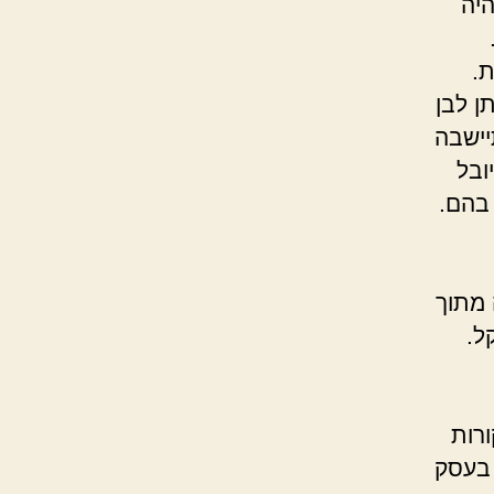
היה
ת.
ן לבן
יישבה
ובל
בהם.
 מתוך
ל.
ורות
 בעסק