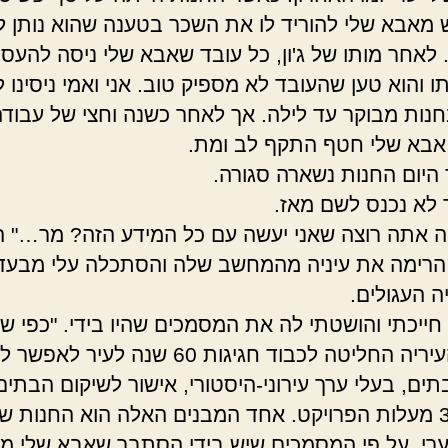
קש מאבא שלי להוריד לו את השכר בטענה שהוא נותן לו
לאחר מותו של ג'ון, כל עובד שאבא שלי ניסה להעסי
ו והוא טען שהעובד לא מספיק טוב. אני ואמי ניסינו לע
נות מבוקר עד לילה. אך לאחר כשנה וחצי של עבודה
בא שלי חטף התקף לב ומת.
 היום החנות נשארה סגורה.
לא נכנס לשם מאז.
מה אתה רוצה שאני יעשה עם כל המידע הזה? מר…" 
רימה את עיניה מהמחשב שלה והסתכלה עלי מבעד
 העגולים.
" חייכתי והושטתי לה את המסמכים שהיו בידי. "כפי ש
יודעת העיריה החליטה לכבוד חגיגות 60 שנה לעיר לאפ
ים, בעלי ערך עירוני-היסטורי, אישור לשיקום הבתים 
של 30% מעלות הפרויקט. אחד המבנים האלה הוא החנות 
ערי, על פי המסמכים שיש בידי הסתבר שאבא שלי מ