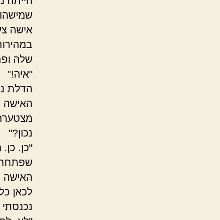
הייתה נ
שמישהו 
אישה צע
במהירות
שלה ופת
"איה!"
הדלת נפ
האישה ס
מצטערת.
נכון?"
"כן. כן
שפתחת א
האישה נ
לכאן כל
נכנסתי 