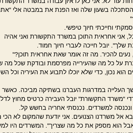
חות עוד לא. אני כאן לראיון עבודה במשרד התקשורת"
סתכלה בשעון שלה ואז הפנת את במבטה אלי "אתה
סמקתי וחייכתי חיוך טיפשי.
בל, אני אחראית התוכן במשרד התקשורת ואני אהיה
 שלך". יובל חייכה לעברי חיוך חמוד.
ר, נעים להכיר. מה זה אומר שאת אחראית תוכן?"
ברת על כל מה שהעירייה מפרסמת ובודקת שכל מה ש
הוא נכון, כדי שלא יוכלו לתבוע את העיריה וכל השט
 העלייה במדרגות העברנו בשתיקה מביכה. כאשר ה
י "משרד התקשורת" יובל העבירה כרטיס מחוץ לדל
ונכנסה למשרדים. נכנסתי אחריה בחשש קל.
בא אל משרדנו הצנועים. אני יודעת שהמקום לא הכי 
בל הוא מספק את כל מה שצריך". המשרדים היו למ