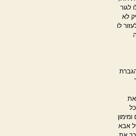
 לגור
ק לא
זור לו
הגברת
את
שר לכל
ומימון
של אבא
כר את