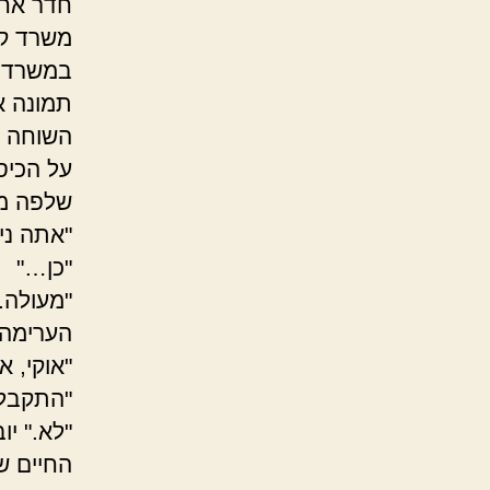
חדר אחד
משרד קט
במשרד ע
תמונה א
השוחה א
על הכיס
שלפה מת
"אתה ניר
"כן…"
"מעולה.
הערימה 
"אוקי, 
"התקבל
"לא." יו
החיים ש