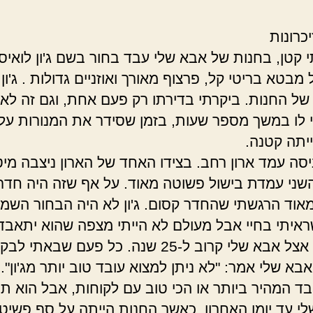
כרונות
 קטן, בחנות של אבא שלי עבד בחור בשם ג'ון לואיס. 
מבטא בריטי קל, פרצוף מאורך ואוזניים גדולות . ג'ון 
ל החנות. ביקרתי בדירתו רק פעם אחת, וגם זה לא
לו במשך מספר שעות, בזמן שסידר את המנורות על
ייתה קטנה.
יסה עמד ארון רחב. בצידו האחד של הארון ניצבה מי
שני עמדת בישול פשוטה מאוד. על אף שזה היה חדר
אוד הרגשתי שהחדר קסום. ג'ון לא היה הבחור השמ
ראיתי בחיי אבל מעולם לא הייתי מצפה שהוא יתאבד
ג'ון עבד אצל אבא שלי קרוב ל-25 שנה. כל פעם שבאתי לב
בא שלי אמר: "לא ניתן למצוא עובד טוב יותר מג'ון". ג
בד המהיר ביותר או הכי טוב עם לקוחות, אבל הוא ת
י עד יומו האחרון. כאשר החנות הייתה על סף פשיטת