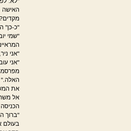
"לא. לפ
האישה ה
מקדים?"
"כ-כן" ה
"שמי יו
המראיינת
"אני ני
"אני עו
מפרסמים 
האלה."
את המשך
אל משרד
הכניסה 
"ברוך ה
בעולם א