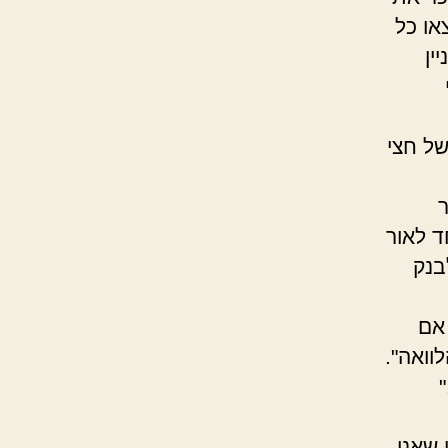
או כל
ין
של חצי
ד לאור
בנק
 אם
וואה".
 שאני