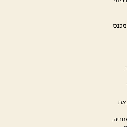
כיתי
מכנס
,
באת
חריה.