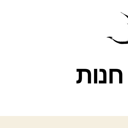
פרס
עינת
– חנות