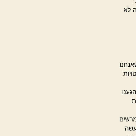
.
 לא
אנחנו
ויות
גענו
ת
מרשים
עשה