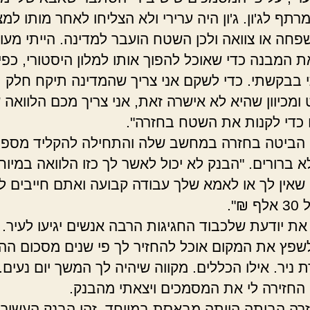
תף לג'ון. ג'ון היה ערירי ולא הצליחו לאחר מותו למצ
חה או צוואה ולכן השטח הועבר למדינה. הייתי מעוני
 המבנה כדי שאוכל להפוך אותו למלון היסטורי, כפי
בבקשתי. כדי לשקם אני צריך שהמדינה תיקח חלק
ומכיוון שהיא לא אישרה זאת, אני צריך מכם הלוואה 
₪ כדי לקנות את השטח בחזרה".
הביטה בחזרה במחשב שלה והתחילה להקליד מספר
א ברורים. "הבנק לא יכול לאשר לך כזו הלוואה במיוח
שאין לך או לאמא שלך עבודה קבועה ואתם חייבים ל
₪".
את יודעת שלכבוד החגיגות הרבה אנשים יגיעו לעיר.
שפץ את המקום אוכל להחזיר לך פי שנים מסכום ההל
ניר. אילו הכללים. מקווה שיהיה לך המשך יום נעים."
החזירה לי את המסמכים ויצאתי מהבנק.
רה הביתה הייתה מבאסת במיוחד, זהו הבנק העשירי