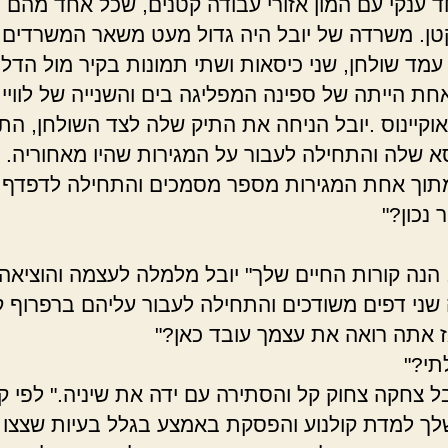
 ענקי עם המון אזורי עבודה קטנים, שכל אחד מהם 
ן. משרדה של יובל היה גדול מעט משאר המשרדים.
מד שולחן, שני כיסאות ושתי תמונות בקיר מול הדל
חת הייתה של ספינה המפליגה בים והשנייה של לוויית
וקיינוס .יובל הניחה את התיק שלה לצד השולחן, הת
א שלה והתחילה לעבור על המגירות שהיו מאחוריה. י
וך אחת המגירות מספר מסמכים והתחילה לדפדף 
 נכון?"
 הנה קורות החיים שלך" יובל מלמלה לעצמה והוציאה
שני דפים משודכים והתחילה לעבור עליהם ברפרוף ק
אז אתה רואה את עצמך עובד כאן?"
תי?"
בל צחקה צחוק קל והסתירה עם ידה את שיניה." לפי ק
לך למדת קולנוע והפסקת באמצע בגלל בעיות שצצו