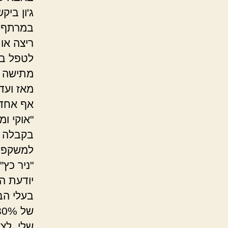
ג'ון בי
במרתף. 
ריצה אות
לטפל בח
מתישה א
מאז ועד
אף אחד 
"אוקי ו
בקבלה ה
למשקפיה
"ניר כץ
בעלי הבת
שלי. לצ