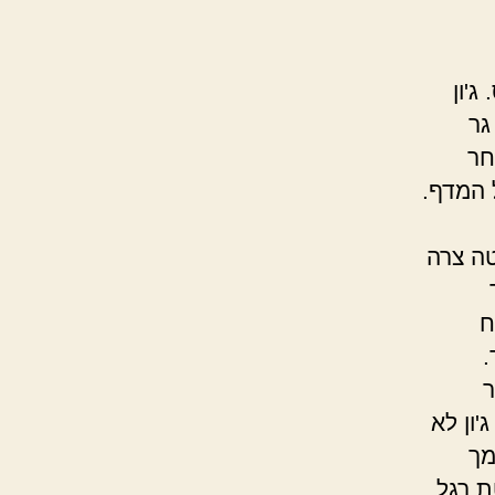
ג'ון
גר
חר
 המדף.
טה צרה
ח
.
קר
'ון לא
מך
 רגל,