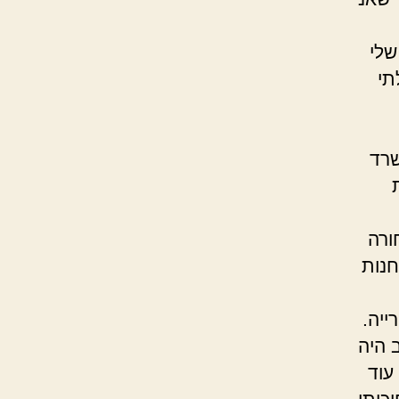
תי לחדר שלי
תי
ש לי מחר בשעה 7:00 במשרד
השחורה
נות
ייה.
 היה
ת הכניסה עוד