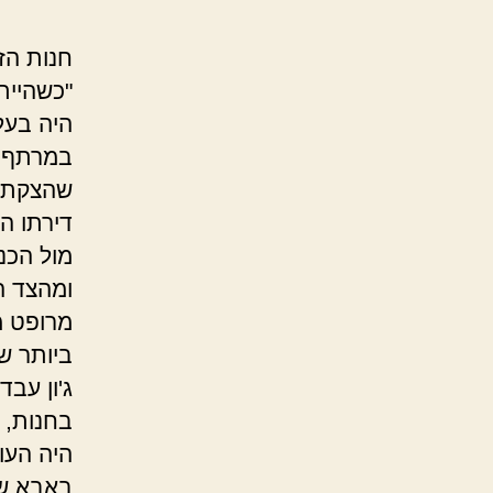
חנות הזי
"כשהייתי
היה בעל 
במרתף ש
שהצקתי 
דירתו ה
מול הכנ
ומהצד ה
מרופט מ
ביותר ש
בחנות, א
היה העו
באבא של