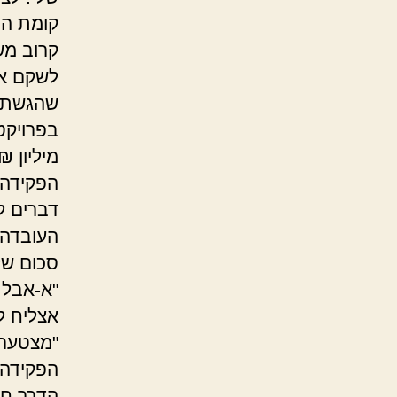
קומת המר
קרוב משפ
לשקם את
שהגשתי 
בפרויקט 
מיליון 
הפקידה 
דברים ל
העובדה 
סכום של 30 אלף 
"א-אבל 
אצליח ל
"מצטערת 
הפקידה 
הדרך חז