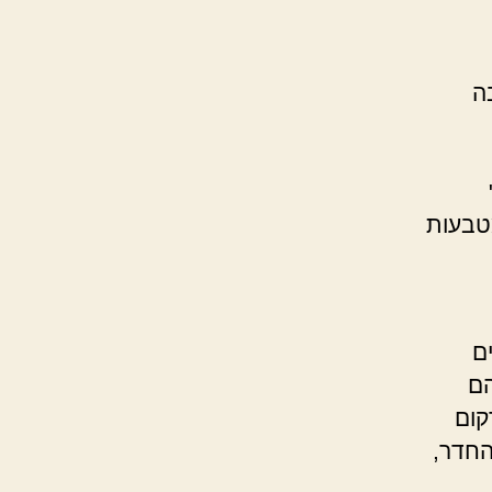
ה
מטבעות
ם
הם
קום
החדר,