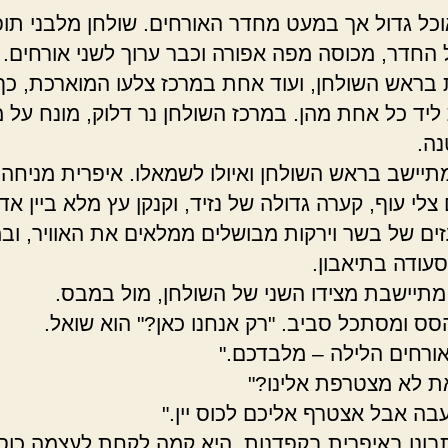
כל גדול אך במעט מחדר האורחים. שולחן מלבני תו
 החדר, מכוסה מפה אפורה וכבר ערוך לשני אורחים.
בראש השולחן, ועוד אחת במרכז צלעו המוארכת, כף 
ליד כל אחת מהן. במרכז השולחן נר דלוק, מונח על 
ה.
יישב בראש השולחן ואיולו לשמאלו. איפרית מניחה 
לי עוף, קערה גדולה של נזיד, וקנקן עץ מלא ביין אדו
זים של בשר וירקות מבושלים ממלאים את האוויר, וב
עודה בתיאבון.
מתיישבת מצידו השני של השולחן, מול במבס.
הסס ומסתכל סביב. "רק אנחנו כאן?" הוא שואל.
 אורחים הלילה – מלבדכם."
ת לא מצטרפת אלינו?"
עבה אבל אצטרף אליכם לכוס יין."
תבונן באיפרית בקפדנות. היא קמה לקחת לעצמה כוס