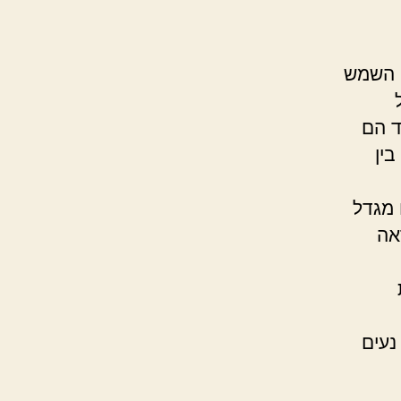
. השמש
ד הם
ין
 מגדל
אה
נעים