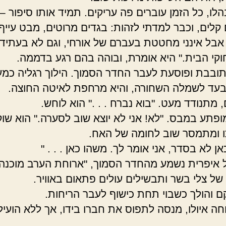
לו, כל הזמן עוברים פה עריקים. תמיד אותו סיפור –
 קלים, וכבר למדתי לזהות: בגדים מרוטים, מבט עייף,
אבל אינני מחטטת בעברם של אורחי, וגם לא בעתידם
קי הבית." היא אומרת, ובוהה בהם רגע בדממה.
ובבת ופוסעת לעבר החדר הסמוך. הילוך רגליה כמעט
עד לשמלה השחורה, והיא מרחפת לאיטה החוצה.
, מתנודד מעט. "בוא נברח . . ." הוא לוחש.
ופתע במבס. "לא! אני לא יוצא שוב לסערה." הוא שו
 ומתמסר שוב לחומה של האח.
ן לא בסדר, אני אומר לך. משהו כאן . . . "
 איפרית נשמע מהחדר הסמוך, "ארוחת הערב מוכנה.
 של צלי בשר ותבשילים עולים פתאום באוויר.
 והולך כשבוי תחת כישוף לעבר הריחות.
חה איולו, מנסה לתפוס את חברו בידו, אך ללא הועיל