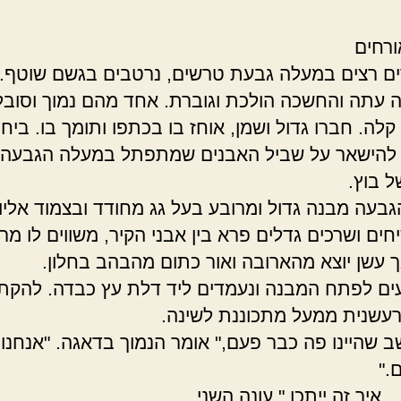
רחים
ים רצים במעלה גבעת טרשים, נרטבים בגשם שוטף
 עתה והחשכה הולכת וגוברת. אחד מהם נמוך וסובל
קלה. חברו גדול ושמן, אוחז בו בכתפו ותומך בו. ביח
להישאר על שביל האבנים שמתפתל במעלה הגבעה ב
ל בוץ.
בעה מבנה גדול ומרובע בעל גג מחודד ובצמוד אליו
חים ושרכים גדלים פרא בין אבני הקיר, משווים לו מר
ך עשן יוצא מהארובה ואור כתום מהבהב בחלון.
ים לפתח המבנה ונעמדים ליד דלת עץ כבדה. להקת
רעשנית ממעל מתכוננת לשינה.
שב שהיינו פה כבר פעם," אומר הנמוך בדאגה. "אנחנו 
."
 . איך זה ייתכן," עונה השני.