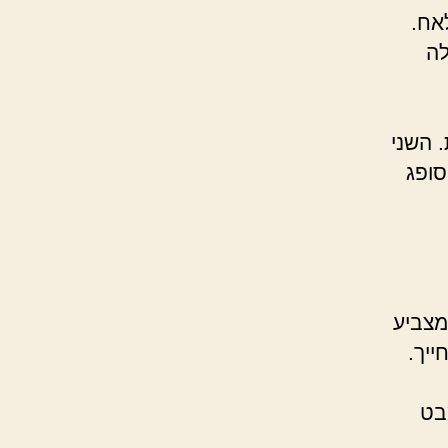
אח.
לה
 השני
סופג
 מצביע
ייך.
בט