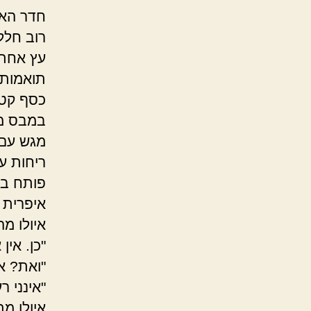
חדר האו
רוב חלל
עץ אחת 
תואמות 
כסף קטנ
במבס מת
מגש עם צ
ריחות ע
פותח בס
איפרית 
איולו מ
"כן. אין
"ואת? א
"אינני ר
איולו מ