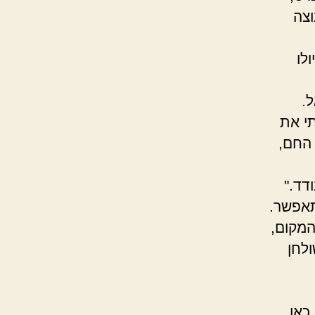
וצה
לו
.
תי את
 החם,
ודד."
תאפשר.
המקום,
לחן
כאן