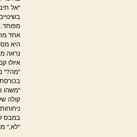
"אל תיבה
בשינויים
מפוחד. 
אחד מחו
היא מסת
נראה מב
איולו קם
"מה?" מ
בכורסתו
"משהו כא
קולה של
ניחוחות
במבס קם
"לא," מו