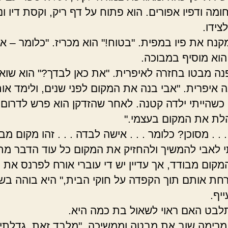
ומה ודפיו אפורים. הוא פתוח על דף ריק, וקסת דיו ונ
צידו.
נח את פיו במפית. "בטוח!" הוא מכריז. "כלומר – איו
 הוא מוסיף במבוכה.
פנה מבטו בחזרה לאיפרית. "את כאן לבדך?" הוא שואל
נה איפרית. "אבי בנה את המקום לפני שנים, ולימד או
כשהייתי ילדה קטנה. לאחר שהזדקן הוא פרש לדרום
הלת את המקום בעצמי."
. . . מסוכן? כלומר . . . אישה לבדה . . . זהו מקום מב
 לאבי להמשיך ולהחזיק את המקום כל עוד הדבר מ
מקום מבודד, אך עדיין יש די עוברי אורח לפרנס את 
רחת אותם תוך הקפדה על חוקי הבית," היא בוהה בשו
יף.
תלבט האם ראוי לשאול בת כמה היא.
מרימה שוב את מבטה וממשיכה, "מלבד זאת, גדלתי 