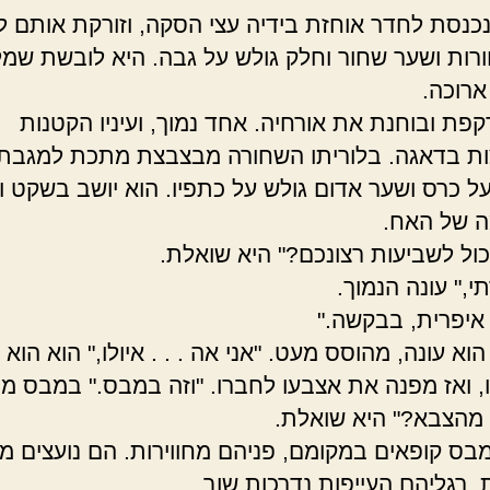
כנסת לחדר אוחזת בידיה עצי הסקה, וזורקת אותם ל
וורות ושער שחור וחלק גולש על גבה. היא לובשת שמ
ארוכה.
קפת ובוחנת את אורחיה. אחד נמוך, ועיניו הקטנות
ת בדאגה. בלוריתו השחורה מבצבצת מתכת למגבת.
על כרס ושער אדום גולש על כתפיו. הוא יושב בשקט ו
 של האח.
ול לשביעות רצונכם?" היא שואלת.
תי," עונה הנמוך.
 איפרית, בבקשה."
הוא עונה, מהוסס מעט. "אני אה . . . איולו," הוא הוא
, ואז מפנה את אצבעו לחברו. "וזה במבס." במבס מח
 מהצבא?" היא שואלת.
במבס קופאים במקומם, פניהם מחווירות. הם נועצים מ
, רגליהם העייפות נדרכות שוב.