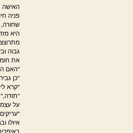
האישה נ
פניה חי
שחורה, 
היא מזד
מתרוצצו
גבוה וב
את חומה
"האם הכ
"כן גביר
"קרא לי
"תודה," 
על עצמו
"עריקים
איולו ו
באיפרית