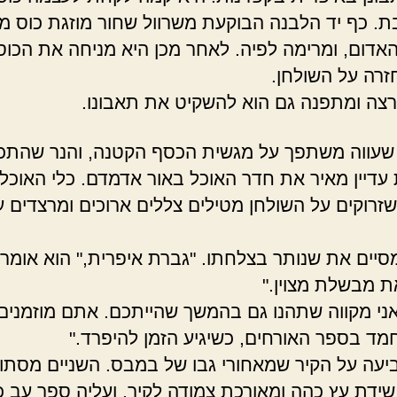
ת. כף יד הלבנה הבוקעת משרוול שחור מוזגת כוס מ
האדום, ומרימה לפיה. לאחר מכן היא מניחה את הכוס
זרה על השולחן.
צה ומתפנה גם הוא להשקיט את תאבונו.
שעווה משתפך על מגשית הכסף הקטנה, והנר שהתכו
עדיין מאיר את חדר האוכל באור אדמדם. כלי האוכל
שזרוקים על השולחן מטילים צללים ארוכים ומרצדים ע
יים את שנותר בצלחתו. "גברת איפרית," הוא אומר
ת מבשלת מצוין."
אני מקווה שתהנו גם בהמשך שהייתכם. אתם מוזמנים
מד בספר האורחים, כשיגיע הזמן להיפרד."
יעה על הקיר שמאחורי גבו של במבס. השניים מסתו
שידת עץ כהה ומאורכת צמודה לקיר, ועליה ספר עב כ