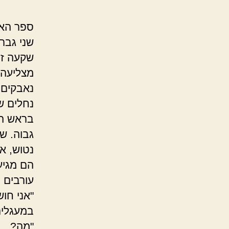
ספר האו
שני גבר
שקעה זה
מצליעה 
נאבקים 
נחלים ש
בראש הג
גבוה. שי
נטוש, א
הם מגיע
עורבים 
"אני חו
במעגלים
"מה? . .