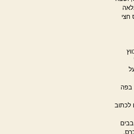
לאה
 חצי
וץ
ל
 בפה
 לכתוב
בבים
רס,