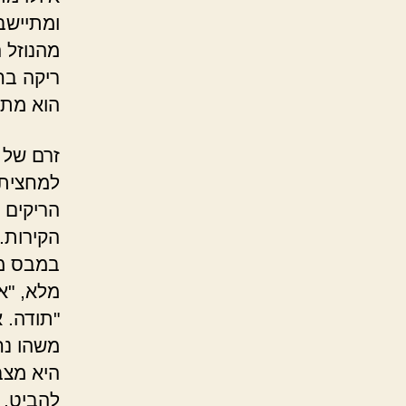
ומתיישב
מהנוזל 
ריקה בח
הוא מתר
זרם של 
למחצית 
הריקים 
הקירות.
במבס מס
מלא, "א
"תודה. 
משהו נח
היא מצב
להביט. 