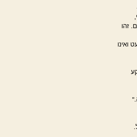
. זהו
 ואינו
קע
"
.