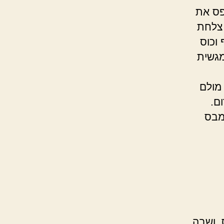
פס את
 צלחת
וכוס
מגשית
מולם
ם.
מבס
, ושבה