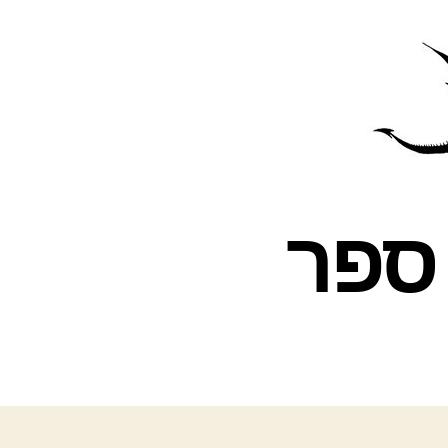
פרס
עינת
– ספר