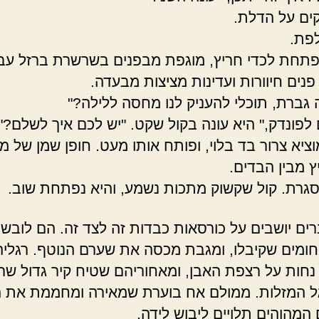
ים על הדלת.
פת.
תחת לכדי חריץ, מוגפת מבפנים בשרשרת ברזל עב
פנים חיוורות ועדינות מציצות מבעדה.
גברת, תוכלי להעניק לנו מחסה ללילה?"
לפונדק," היא עונה בקול שקט. "יש לכם איך לשלם?"
וציא צרור בד בלוי, ופותח אותו מעט. חופן שמן של 
ץ מבין הבדים.
גרת. קול שקשוק מתכות נשמע, והיא נפתחת שוב.
רים יושבים על כורסאות כבדות זה לצד זה. הם לובשי
חומים שקיבלו, ומגבת מכסה את שערם הנוטף. רגלי
נחות על רצפת האבן, ומאחוריהם שטיח קיר גדול שר
גל המזלות. ממולם אח בוערת שמאירה ומחממת את 
 המהוהים תלויים ליבוש לידה.