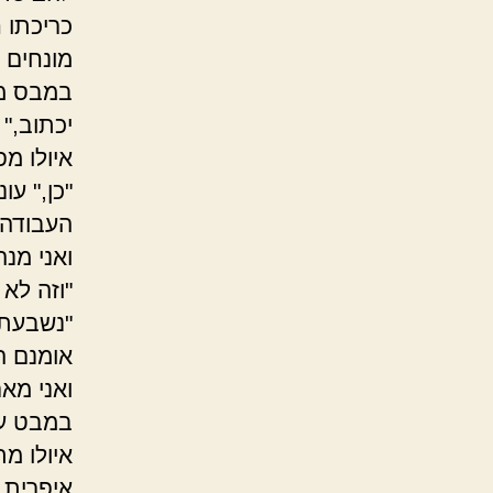
כריכתו ח
מונחים ל
במבס מק
יכתוב,"
איולו מ
"כן," עו
העבודה 
ואני מנ
"וזה לא 
"נשבעתי
אומנם ה
ואני מא
במבט עי
איולו מ
איפרית 