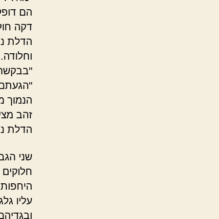
הם דופק
דקה חול
הדלת נפ
וחלודה. 
"בבקשה 
"הגעתם 
הנמוך מ
זהב מצי
הדלת נס
שני הגב
חלוקים 
היחפות 
עליו גל
ובגדיהם