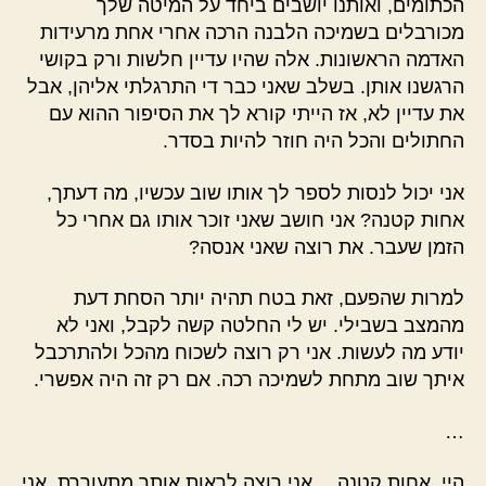
הכתומים, ואותנו יושבים ביחד על המיטה שלך
מכורבלים בשמיכה הלבנה הרכה אחרי אחת מרעידות
האדמה הראשונות. אלה שהיו עדיין חלשות ורק בקושי
הרגשנו אותן. בשלב שאני כבר די התרגלתי אליהן, אבל
את עדיין לא, אז הייתי קורא לך את הסיפור ההוא עם
החתולים והכל היה חוזר להיות בסדר.
אני יכול לנסות לספר לך אותו שוב עכשיו, מה דעתך,
אחות קטנה? אני חושב שאני זוכר אותו גם אחרי כל
הזמן שעבר. את רוצה שאני אנסה?
למרות שהפעם, זאת בטח תהיה יותר הסחת דעת
מהמצב בשבילי. יש לי החלטה קשה לקבל, ואני לא
יודע מה לעשות. אני רק רוצה לשכוח מהכל ולהתרכבל
איתך שוב מתחת לשמיכה רכה. אם רק זה היה אפשרי.
…
היי, אחות קטנה… אני רוצה לראות אותך מתעוררת. אני